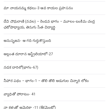
మా నాయనమ్మ కథలు-3 ఆవ కాయల ప్రహసనం
దేవి చౌధురాణి (నవల) – రెండవ భాగం – మూలం-బంకిమ చంద్ర
ఛటోపాధ్యాయ, తెనుగు సేత-విద్యార్థి
అనుసృజన- ఆ గది గుర్తుకొస్తుంది
అల్లంత దూరాన ఆస్ట్రేలియాలో-27
నడక దారిలో(భాగం-67)
నీహార పథం – భాగం-1 – తొలి తొలి అడుగుల చిన్నారి లోకం
వ్యాధితో పోరాటం- 41
నా కళ్ళతో అమెరికా -11 (శేక్రమెంటో)