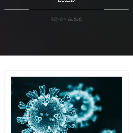
ఎందుకు
నెచ్చెలి
>
ఎందుకు