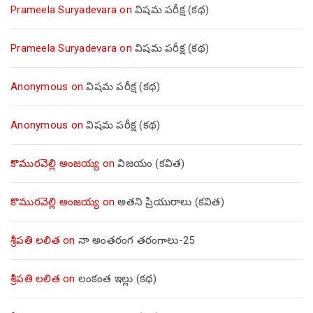
Prameela Suryadevara
on
విషమ పరీక్ష (క‌థ‌)
Prameela Suryadevara
on
విషమ పరీక్ష (క‌థ‌)
Anonymous
on
విషమ పరీక్ష (క‌థ‌)
Anonymous
on
విషమ పరీక్ష (క‌థ‌)
కొమురవెల్లి అంజయ్య
on
విజయం (కవిత)
కొమురవెల్లి అంజయ్య
on
అతని ప్రియురాలు (కవిత)
శ్రీపతి లలిత
on
నా అంతరంగ తరంగాలు-25
శ్రీపతి లలిత
on
లంకంత ఇల్లు (కథ)