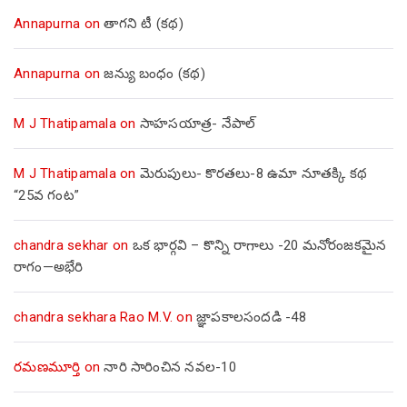
Annapurna
on
తాగని టీ (కథ)
Annapurna
on
జన్యు బంధం (కథ)
M J Thatipamala
on
సాహసయాత్ర- నేపాల్‌
M J Thatipamala
on
మెరుపులు- కొరతలు-8 ఉమా నూతక్కి కథ
“25వ గంట”
chandra sekhar
on
ఒక భార్గవి – కొన్ని రాగాలు -20 మనోరంజకమైన
రాగం—అభేరి
chandra sekhara Rao M.V.
on
జ్ఞాపకాలసందడి -48
రమణమూర్తి
on
నారి సారించిన నవల-10