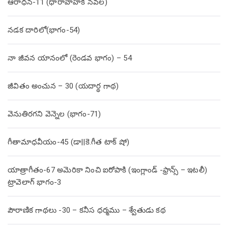
ఆరాధన-11 (ధారావాహిక నవల)
నడక దారిలో(భాగం-54)
నా జీవన యానంలో (రెండవ భాగం) – 54
జీవితం అంచున – 30 (యదార్థ గాథ)
వెనుతిరగని వెన్నెల (భాగం-71)
గీతామాధవీయం-45 (డా||కె.గీత టాక్ షో)
యాత్రాగీతం-67 అమెరికా నించి ఐరోపాకి (ఇంగ్లాండ్ -ఫ్రాన్స్ – ఇటలీ)
ట్రావెలాగ్ భాగం-3
పౌరాణిక గాథలు -30 – కనీస ధర్మము – శ్వేతుడు కథ