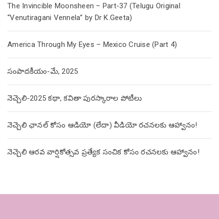
The Invincible Moonsheen – Part-37 (Telugu Original
“Venutiragani Vennela” by Dr K.Geeta)
America Through My Eyes – Mexico Cruise (Part 4)
సంపాదకీయం-మే, 2025
నెచ్చెలి-2025 కథా, కవితా పురస్కారాల పోటీలు
నెచ్చెలి ఛానల్ కోసం ఆడియో (లేదా) వీడియో రచనలకు ఆహ్వానం!
నెచ్చెలి ఆరవ వార్షికోత్సవ ప్రత్యేక సంచిక కోసం రచనలకు ఆహ్వానం!