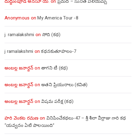
దుద్దుంపూడి అనసూ య.
on
ప్రమద – సునీత విలియమ్స్
Anonymous
on
My America Tour -8
j. ramalakshmi
on
సోది (కథ)
j ramalakshmi
on
కథనకుతూహలం-7
అంబల్ల జనార్దన్
on
తాగని టీ (కథ)
అంబల్ల జనార్దన్
on
అతని ప్రియురాలు (కవిత)
అంబల్ల జనార్దన్
on
విషమ పరీక్ష (క‌థ‌)
హరి వెంకట రమణ
on
వినిపించేకథలు-47 – శ్రీ శీలా వీర్రాజు గారి కథ
“యవ్వనం ఏటి పాలయింది”