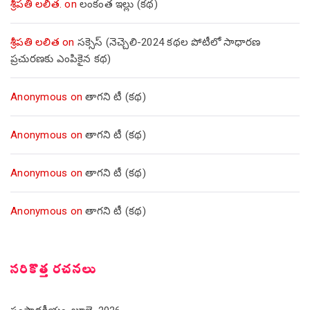
శ్రీపతి లలిత.
on
లంకంత ఇల్లు (కథ)
శ్రీపతి లలిత
on
సక్సెస్ (నెచ్చెలి-2024 కథల పోటీలో సాధారణ
ప్రచురణకు ఎంపికైన కథ)
Anonymous
on
తాగని టీ (కథ)
Anonymous
on
తాగని టీ (కథ)
Anonymous
on
తాగని టీ (కథ)
Anonymous
on
తాగని టీ (కథ)
సరికొత్త రచనలు