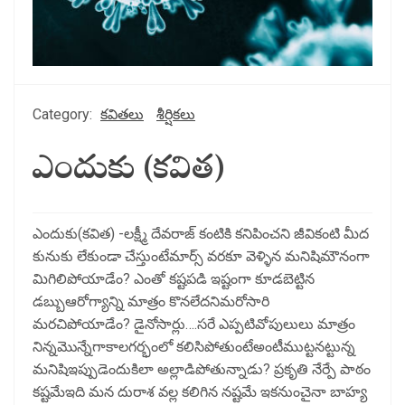
Category:
కవితలు
శీర్షికలు
ఎందుకు (కవిత)
ఎందుకు(కవిత) -లక్ష్మీ దేవరాజ్ కంటికి కనిపించని జీవికంటి మీద
కునుకు లేకుండా చేస్తుంటేమార్స్ వరకూ వెళ్ళిన మనిషిమౌనంగా
మిగిలిపోయాడేం? ఎంతో కష్టపడి ఇష్టంగా కూడబెట్టిన
డబ్బుఆరోగ్యాన్ని మాత్రం కొనలేదనిమరోసారి
మరచిపోయాడేం? డైనోసార్లు….సరే ఎప్పటివోపులులు మాత్రం
నిన్నమొన్నేగాకాలగర్భంలో కలిసిపోతుంటేఅంటీముట్టనట్టున్న
మనిషిఇప్పుడెందుకిలా అల్లాడిపోతున్నాడు? ప్రకృతి నేర్పే పాఠం
కష్టమేఇది మన దురాశ వల్ల కలిగిన నష్టమే ఇకనుంచైనా బాహ్య