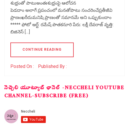
శుభ్రంతో పాటుఅంతఃశుభ్రంపై ఆలోచన
పెడదాం అలాగే ప్రపంచంలో మనతోపాటు సంచరించేప్రతీజీవి
ప్రాణంఖరీదుమనిషి ప్రాణంతో సమానమే అని ఒప్పుకుందాం
***** ఫోటో ఆర్ట్: రమేష్ పొతకనూరి పేరు: లక్షీ దేవరాజ్ వృత్తి:
బిజినెస్ […]
CONTINUE READING
Posted On :
Published By :
నెచ్చెలి యూట్యూబ్ ఛానెల్ -NECCHELI YOUTUBE
CHANNEL-SUBSCRIBE (FREE)