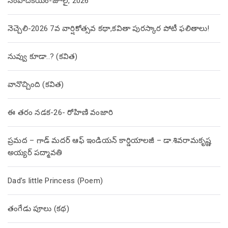
సంపాదకీయం-జూలై, 2026
నెచ్చెలి-2026 7వ వార్షికోత్సవ కథా,కవితా పురస్కార పోటీ ఫలితాలు!
నువ్వు కూడా..? (కవిత)
వానొచ్చింది (కవిత)
ఈ తరం నడక-26- రోహిణి వంజారి
ప్రమద – గాడ్ మదర్ ఆఫ్ ఇండియన్ కార్డియాలజీ – డా.శివరామకృష్ణ
అయ్యర్ పద్మావతి
Dad’s little Princess (Poem)
తంగేడు పూలు (క‌థ‌)