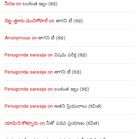
నీరజ
on
లంకంత ఇల్లు (కథ)
చిట్ట త్తూరు మునిగోపాల్
on
తాగని టీ (కథ)
Anonymous
on
తాగని టీ (కథ)
Penugonda sarasija
on
విషమ పరీక్ష (క‌థ‌)
Penugonda sarasija
on
తాగని టీ (కథ)
Penugonda sarasija
on
లంకంత ఇల్లు (కథ)
Penugonda sarasija
on
అతని ప్రియురాలు (కవిత)
యామిని కోళ్ళూరు
on
నీతో పడవ ప్రయాణం (కవిత)