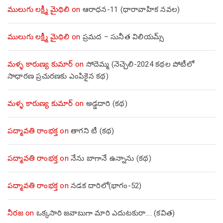
ములుగు లక్ష్మీ మైథిలి
on
ఆరాధన-11 (ధారావాహిక నవల)
ములుగు లక్ష్మీ మైథిలి
on
ప్రమద – సునీత విలియమ్స్
మళ్ళ కారుణ్య కుమార్
on
సోదెమ్మ (నెచ్చెలి-2024 కథల పోటీలో
సాధారణ ప్రచురణకు ఎంపికైన కథ)
మళ్ళ కారుణ్య కుమార్
on
అడ్డదారి (కథ)
పద్మావతి రాంభక్త
on
తాగని టీ (కథ)
పద్మావతి రాంభక్త
on
నేను బాగానే ఉన్నాను (క‌థ‌)
పద్మావతి రాంభక్త
on
నడక దారిలో(భాగం-52)
నీరజ
on
ఒక్కసారి జవాబుగా మారి ఎదుటకురా…. (కవిత)