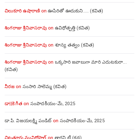
చిలుకూరి ఉషారాణి
on
ఊపిరితో ఊదుకుని…… (కవిత)
శింగరాజు శ్రీనివాసరావు
on
ఉవిధోత్పత్తి (కవిత)
శింగరాజు శ్రీనివాసరావు
on
శూన్య తత్వం (కవిత)
శింగరాజు శ్రీనివాసరావు
on
ఒక్కసారి జవాబుగా మారి ఎదుటకురా….
(కవిత)
నీరజ
on
సంసారి సాలెమ్మ (కవిత)
డా||కె.గీత
on
సంపాదకీయం-మే, 2025
డా.పి. విజయలక్ష్మి పండిట్
on
సంపాదకీయం-మే, 2025
చిట్టత్తూరు మునిగోపాల్
on
తాగని టీ (కథ)