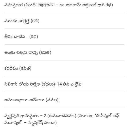
సహస్రధార (హిందీ: सहस्रधारा – డా. బలరామ్ అగ్రవాల్ గారి కథ)
ముందు జాగ్రత్త (క‌థ‌)
తీరం దాటిన… (క‌థ‌)
అంతు చిక్కని దాన్ని (కవిత)
కరదీపం (కవిత)
సిలికాన్ లోయ సాక్షిగా (కథలు)-14 లివ్ ఎ లైఫ్
అనుబంధాలు-ఆవేశాలు (నవల)
స్వర్ణపురి గ్రామస్థులు – 2 (అనువాదనవల) (మూలం- ‘ది పీపుల్ ఆఫ్
సునాపుట్’ – హృషికేష్ పాండా)