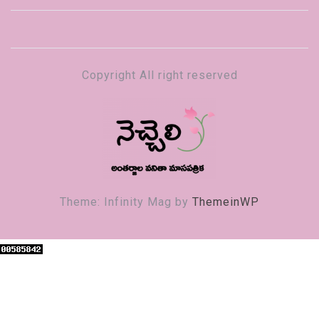
Copyright All right reserved
నెచ్చెలి
వనితా మాస పత్రిక
Theme: Infinity Mag by
ThemeinWP