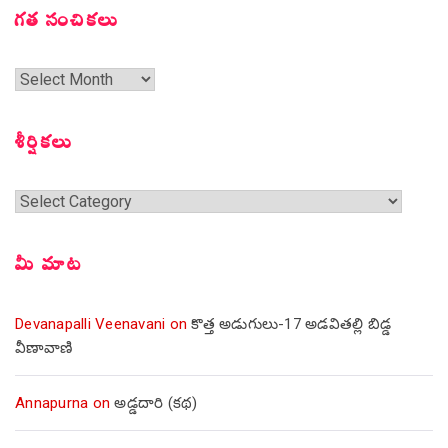
గత సంచికలు
గత
సంచికలు
శీర్షికలు
శీర్షికలు
మీ మాట
Devanapalli Veenavani
on
కొత్త అడుగులు-17 అడవితల్లి బిడ్డ
వీణావాణి
Annapurna
on
అడ్డదారి (కథ)