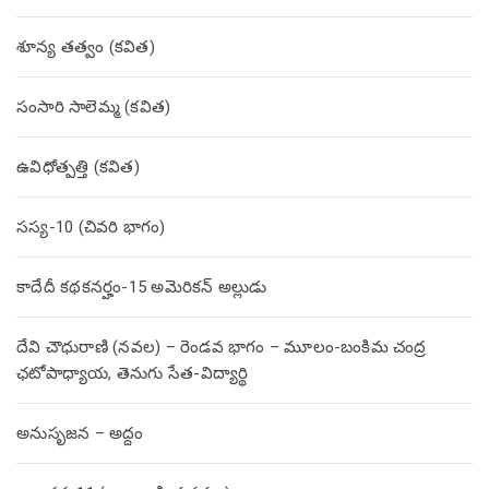
శూన్య తత్వం (కవిత)
సంసారి సాలెమ్మ (కవిత)
ఉవిధోత్పత్తి (కవిత)
సస్య-10 (చివరి భాగం)
కాదేదీ కథకనర్హం-15 అమెరికన్ అల్లుడు
దేవి చౌధురాణి (నవల) – రెండవ భాగం – మూలం-బంకిమ చంద్ర
ఛటోపాధ్యాయ, తెనుగు సేత-విద్యార్థి
అనుసృజన – అద్దం