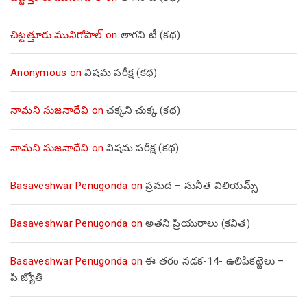
చిట్టత్తూరు మునిగోపాల్
on
తాగని టీ (కథ)
Anonymous
on
విషమ పరీక్ష (క‌థ‌)
నామని సుజనాదేవి
on
చక్కని చుక్క (కథ)
నామని సుజనాదేవి
on
విషమ పరీక్ష (క‌థ‌)
Basaveshwar Penugonda
on
ప్రమద – సునీత విలియమ్స్
Basaveshwar Penugonda
on
అతని ప్రియురాలు (కవిత)
Basaveshwar Penugonda
on
ఈ తరం నడక-14- ఉలిపికట్టెలు –
పి.జ్యోతి