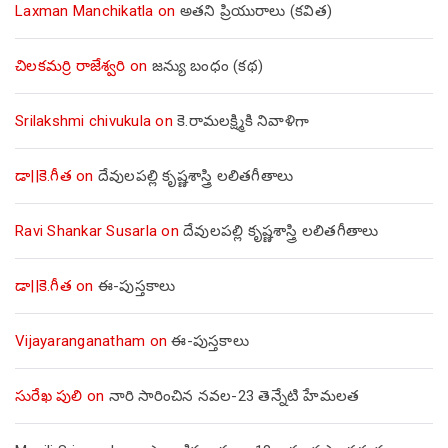
Laxman Manchikatla
on
అతని ప్రియురాలు (కవిత)
చిలకమర్రి రాజేశ్వరి
on
జన్యు బంధం (కథ)
Srilakshmi chivukula
on
కె.రామలక్ష్మికి నివాళిగా
డా||కె.గీత
on
దేవులపల్లి కృష్ణశాస్త్రి లలితగీతాలు
Ravi Shankar Susarla
on
దేవులపల్లి కృష్ణశాస్త్రి లలితగీతాలు
డా||కె.గీత
on
ఈ-పుస్తకాలు
Vijayaranganatham
on
ఈ-పుస్తకాలు
సురేఖ పులి
on
నారి సారించిన నవల-23 తెన్నేటి హేమలత