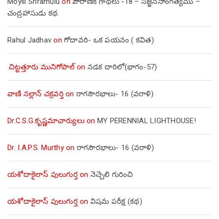
Moyili Sriramulu
on
పౌరాణిక గాథలు -18 – సజ్జనసాంగత్యము –
చంద్రహాసుడు కథ.
Rahul Jadhav
on
గోదావరి- ఒక పయనం ( కవిత)
.చిట్టత్తూరు మునిగోపాల్
on
నడక దారిలో(భాగం-57)
వాణి నల్లాన్ చక్రవర్తి
on
రాగసౌరభాలు- 16 (వరాళి)
Dr.C.S.G.కృష్ణమాచార్యులు
on
MY PERENNIAL LIGHTHOUSE!
Dr. I.A.P.S. Murthy
on
రాగసౌరభాలు- 16 (వరాళి)
యశోదాకైలాస్ పులుగుర్త
on
నెచ్చెలి గురించి
యశోదాకైలాస్ పులుగుర్త
on
విషమ పరీక్ష (క‌థ‌)