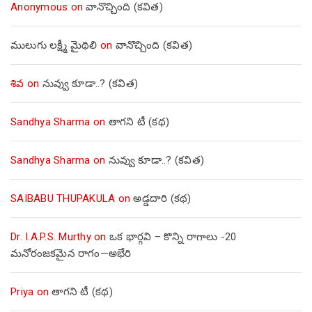
Anonymous
on
వానొచ్చింది (కవిత)
ములుగు లక్ష్మీ మైథిలి
on
వానొచ్చింది (కవిత)
శివ
on
నువ్వు కూడా..? (కవిత)
Sandhya Sharma
on
తాగని టీ (కథ)
Sandhya Sharma
on
నువ్వు కూడా..? (కవిత)
SAIBABU THUPAKULA
on
అడ్డదారి (కథ)
Dr. I.A.P.S. Murthy
on
ఒక భార్గవి – కొన్ని రాగాలు -20
మనోరంజకమైన రాగం—అభేరి
Priya
on
తాగని టీ (కథ)