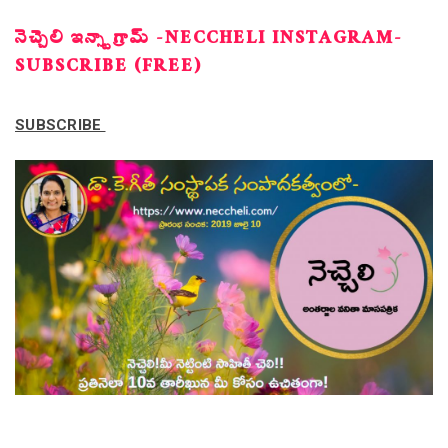
నెచ్చెలి ఇన్స్టాగ్రామ్ -NECCHELI INSTAGRAM-
SUBSCRIBE (FREE)
SUBSCRIBE