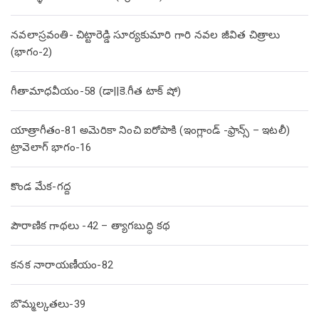
నవలాస్రవంతి- చిట్టారెడ్డి సూర్యకుమారి గారి నవల జీవిత చిత్రాలు
(భాగం-2)
గీతామాధవీయం-58 (డా||కె.గీత టాక్ షో)
యాత్రాగీతం-81 అమెరికా నించి ఐరోపాకి (ఇంగ్లాండ్ -ఫ్రాన్స్ – ఇటలీ)
ట్రావెలాగ్ భాగం-16
కొండ మేక-గద్ద
పౌరాణిక గాథలు -42 – త్యాగబుద్ధి కథ
కనక నారాయణీయం-82
బొమ్మల్కతలు-39