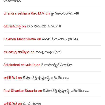
రాగం—అభేరి
chandra sekhara Rao M.V.
on
జ్ఞాపకాలసందడి -48
రమణమూర్తి
on
నారి సారించిన నవల-10
Laxman Manchikatla
on
అతని ప్రియురాలు (కవిత)
చిలకమర్రి రాజేశ్వరి
on
జన్యు బంధం (కథ)
Srilakshmi chivukula
on
కె.రామలక్ష్మికి నివాళిగా
డా||కె.గీత
on
దేవులపల్లి కృష్ణశాస్త్రి లలితగీతాలు
Ravi Shankar Susarla
on
దేవులపల్లి కృష్ణశాస్త్రి లలితగీతాలు
డా||కె.గీత
on
ఈ-పుస్తకాలు