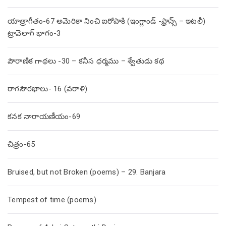
యాత్రాగీతం-67 అమెరికా నించి ఐరోపాకి (ఇంగ్లాండ్ -ఫ్రాన్స్ – ఇటలీ)
ట్రావెలాగ్ భాగం-3
పౌరాణిక గాథలు -30 – కనీస ధర్మము – శ్వేతుడు కథ
రాగసౌరభాలు- 16 (వరాళి)
కనక నారాయణీయం-69
చిత్రం-65
Bruised, but not Broken (poems) – 29. Banjara
Tempest of time (poems)