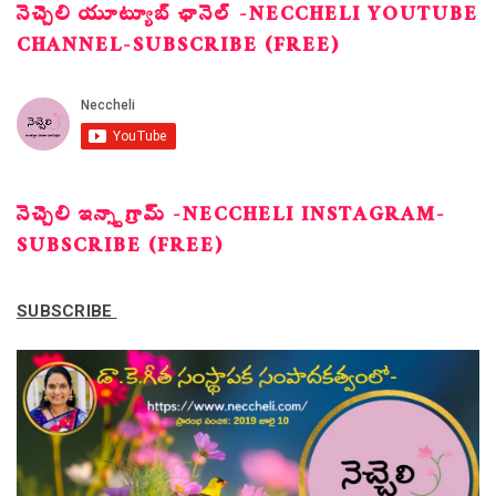
నెచ్చెలి యూట్యూబ్ ఛానెల్ -NECCHELI YOUTUBE
CHANNEL-SUBSCRIBE (FREE)
నెచ్చెలి ఇన్స్టాగ్రామ్ -NECCHELI INSTAGRAM-
SUBSCRIBE (FREE)
SUBSCRIBE