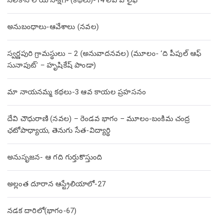
సిలికాన్ లోయ సాక్షిగా (కథలు)-14 లివ్ ఎ లైఫ్
అనుబంధాలు-ఆవేశాలు (నవల)
స్వర్ణపురి గ్రామస్థులు – 2 (అనువాదనవల) (మూలం- ‘ది పీపుల్ ఆఫ్
సునాపుట్’ – హృషికేష్ పాండా)
మా నాయనమ్మ కథలు-3 ఆవ కాయల ప్రహసనం
దేవి చౌధురాణి (నవల) – రెండవ భాగం – మూలం-బంకిమ చంద్ర
ఛటోపాధ్యాయ, తెనుగు సేత-విద్యార్థి
అనుసృజన- ఆ గది గుర్తుకొస్తుంది
అల్లంత దూరాన ఆస్ట్రేలియాలో-27
నడక దారిలో(భాగం-67)