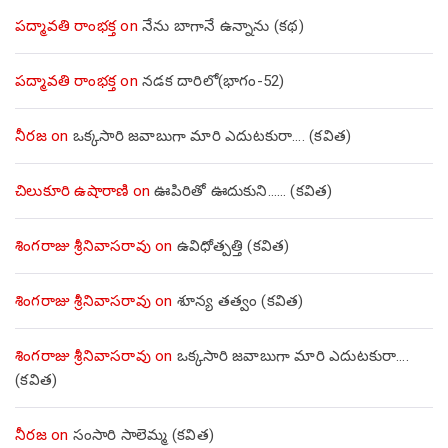
పద్మావతి రాంభక్త
on
నేను బాగానే ఉన్నాను (క‌థ‌)
పద్మావతి రాంభక్త
on
నడక దారిలో(భాగం-52)
నీరజ
on
ఒక్కసారి జవాబుగా మారి ఎదుటకురా…. (కవిత)
చిలుకూరి ఉషారాణి
on
ఊపిరితో ఊదుకుని…… (కవిత)
శింగరాజు శ్రీనివాసరావు
on
ఉవిధోత్పత్తి (కవిత)
శింగరాజు శ్రీనివాసరావు
on
శూన్య తత్వం (కవిత)
శింగరాజు శ్రీనివాసరావు
on
ఒక్కసారి జవాబుగా మారి ఎదుటకురా….
(కవిత)
నీరజ
on
సంసారి సాలెమ్మ (కవిత)