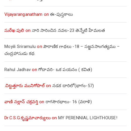
Vijayaranganatham
on
ఈ-పుస్తకాలు
సురేఖ పులి
on
నారి సారించిన నవల-23 తెన్నేటి హేమలత
Moyili Sriramulu
on
పౌరాణిక గాథలు -18 – సజ్జనసాంగత్యము –
చంద్రహాసుడు కథ.
Rahul Jadhav
on
గోదావరి- ఒక పయనం ( కవిత)
.చిట్టత్తూరు మునిగోపాల్
on
నడక దారిలో(భాగం-57)
వాణి నల్లాన్ చక్రవర్తి
on
రాగసౌరభాలు- 16 (వరాళి)
Dr.C.S.G.కృష్ణమాచార్యులు
on
MY PERENNIAL LIGHTHOUSE!