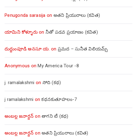
Penugonda sarasija
on
అతని ప్రియురాలు (కవిత)
యామిని కోళ్ళూరు
on
నీతో పడవ ప్రయాణం (కవిత)
దుద్దుంపూడి అనసూ య.
on
ప్రమద – సునీత విలియమ్స్
Anonymous
on
My America Tour -8
j. ramalakshmi
on
సోది (కథ)
j ramalakshmi
on
కథనకుతూహలం-7
అంబల్ల జనార్దన్
on
తాగని టీ (కథ)
అంబల్ల జనార్దన్
on
అతని ప్రియురాలు (కవిత)