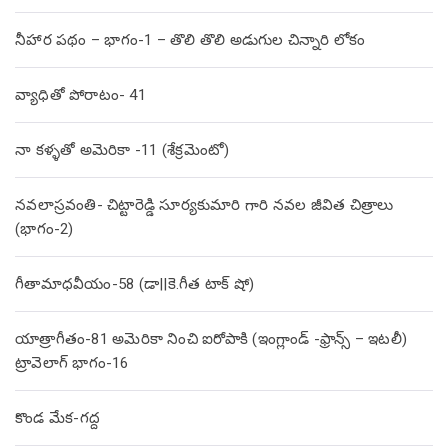
నీహార పథం – భాగం-1 – తొలి తొలి అడుగుల చిన్నారి లోకం
వ్యాధితో పోరాటం- 41
నా కళ్ళతో అమెరికా -11 (శేక్రమెంటో)
నవలాస్రవంతి- చిట్టారెడ్డి సూర్యకుమారి గారి నవల జీవిత చిత్రాలు
(భాగం-2)
గీతామాధవీయం-58 (డా||కె.గీత టాక్ షో)
యాత్రాగీతం-81 అమెరికా నించి ఐరోపాకి (ఇంగ్లాండ్ -ఫ్రాన్స్ – ఇటలీ)
ట్రావెలాగ్ భాగం-16
కొండ మేక-గద్ద