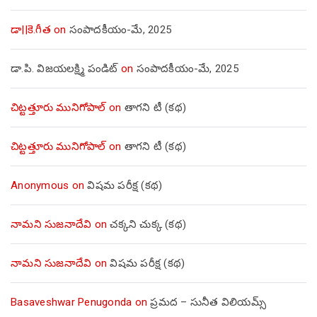
డా||కె.గీత
on
సంపాదకీయం-మే, 2025
డా.పి. విజయలక్ష్మి పండిట్
on
సంపాదకీయం-మే, 2025
చిట్టత్తూరు మునిగోపాల్
on
తాగని టీ (కథ)
చిట్టత్తూరు మునిగోపాల్
on
తాగని టీ (కథ)
Anonymous
on
విషమ పరీక్ష (క‌థ‌)
నామని సుజనాదేవి
on
చక్కని చుక్క (కథ)
నామని సుజనాదేవి
on
విషమ పరీక్ష (క‌థ‌)
Basaveshwar Penugonda
on
ప్రమద – సునీత విలియమ్స్