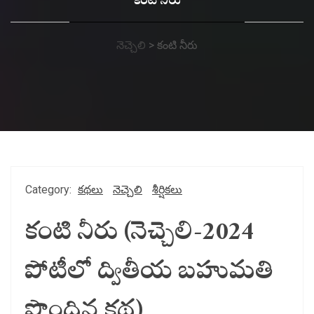
కంటి నీరు
నెచ్చెలి
>
కంటి నీరు
Category:
కథలు
నెచ్చెలి
శీర్షికలు
కంటి నీరు (నెచ్చెలి-2024
పోటీలో ద్వితీయ బహుమతి
పొందిన కథ)