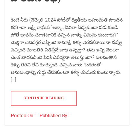
కంటి నీరు (నెచ్చెలి-2024 పోటీలో ద్వితీయ బహుమతి పొందిన
కథ) -డా. లక్ష్మీ రాఘవ “అక్కా, నీవిలా ఏడ్చకుండా పడుకుండి
పోతే బావను చూడటానికి వచ్చిన వాళ్ళు ఏమను కుంటారు?”
మెల్లిగా చెవిదగ్గర చెప్పింది కామాక్షి. కళ్ళు తెరవకపోయినా నవ్వు
వచ్చింది మాలతికి. ఏడిస్తేనే బాధ ఉన్నట్టా? తను ఇన్ని నెలలూ
ఎంత బాధపడింది వీరికి ఎవరికైనా తెలుస్తుందా? బలవంతాన
కళ్ళు తెరిచి లేచి కూర్చుంది. వచ్చిన వారు శంకరంతో
అనుబంధాన్ని గుర్తు చేసుకుంటూ కళ్ళు తుడుచుకుంటున్నారు.
[…]
CONTINUE READING
Posted On :
Published By :