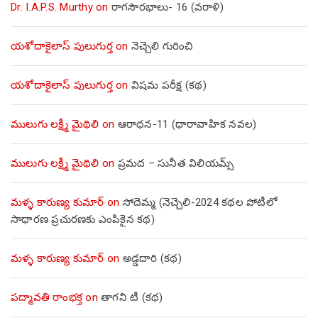
Dr. I.A.P.S. Murthy
on
రాగసౌరభాలు- 16 (వరాళి)
యశోదాకైలాస్ పులుగుర్త
on
నెచ్చెలి గురించి
యశోదాకైలాస్ పులుగుర్త
on
విషమ పరీక్ష (క‌థ‌)
ములుగు లక్ష్మీ మైథిలి
on
ఆరాధన-11 (ధారావాహిక నవల)
ములుగు లక్ష్మీ మైథిలి
on
ప్రమద – సునీత విలియమ్స్
మళ్ళ కారుణ్య కుమార్
on
సోదెమ్మ (నెచ్చెలి-2024 కథల పోటీలో
సాధారణ ప్రచురణకు ఎంపికైన కథ)
మళ్ళ కారుణ్య కుమార్
on
అడ్డదారి (కథ)
పద్మావతి రాంభక్త
on
తాగని టీ (కథ)