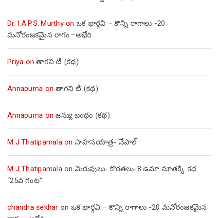
Dr. I.A.P.S. Murthy
on
ఒక భార్గవి – కొన్ని రాగాలు -20
మనోరంజకమైన రాగం—అభేరి
Priya
on
తాగని టీ (కథ)
Annapurna
on
తాగని టీ (కథ)
Annapurna
on
జన్యు బంధం (కథ)
M J Thatipamala
on
సాహసయాత్ర- నేపాల్‌
M J Thatipamala
on
మెరుపులు- కొరతలు-8 ఉమా నూతక్కి కథ
“25వ గంట”
chandra sekhar
on
ఒక భార్గవి – కొన్ని రాగాలు -20 మనోరంజకమైన