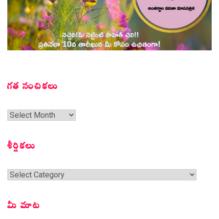
గత సంచికలు
గత
సంచికలు
శీర్షికలు
శీర్షికలు
మీ మాట