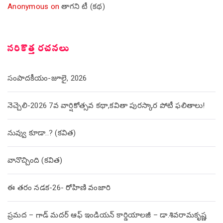
Anonymous
on
తాగని టీ (కథ)
సరికొత్త రచనలు
సంపాదకీయం-జూలై, 2026
నెచ్చెలి-2026 7వ వార్షికోత్సవ కథా,కవితా పురస్కార పోటీ ఫలితాలు!
నువ్వు కూడా..? (కవిత)
వానొచ్చింది (కవిత)
ఈ తరం నడక-26- రోహిణి వంజారి
ప్రమద – గాడ్ మదర్ ఆఫ్ ఇండియన్ కార్డియాలజీ – డా.శివరామకృష్ణ