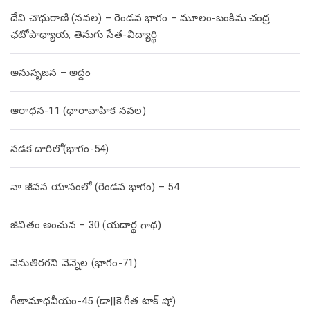
దేవి చౌధురాణి (నవల) – రెండవ భాగం – మూలం-బంకిమ చంద్ర
ఛటోపాధ్యాయ, తెనుగు సేత-విద్యార్థి
అనుసృజన – అద్దం
ఆరాధన-11 (ధారావాహిక నవల)
నడక దారిలో(భాగం-54)
నా జీవన యానంలో (రెండవ భాగం) – 54
జీవితం అంచున – 30 (యదార్థ గాథ)
వెనుతిరగని వెన్నెల (భాగం-71)
గీతామాధవీయం-45 (డా||కె.గీత టాక్ షో)