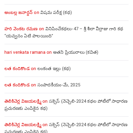
అంబల్ల జనార్దన్
on
విషమ పరీక్ష (క‌థ‌)
హరి వెంకట రమణ
on
వినిపించేకథలు-47 – శ్రీ శీలా వీర్రాజు గారి కథ
“యవ్వనం ఏటి పాలయింది”
hari venkata ramana
on
అతని ప్రియురాలు (కవిత)
లత కందికొండ
on
లంకంత ఇల్లు (కథ)
లత కందికొండ
on
సంపాదకీయం-మే, 2025
తెలికిచెర్ల విజయలక్ష్మి
on
సక్సెస్ (నెచ్చెలి-2024 కథల పోటీలో సాధారణ
ప్రచురణకు ఎంపికైన కథ)
తెలికిచెర్ల విజయలక్ష్మి
on
సక్సెస్ (నెచ్చెలి-2024 కథల పోటీలో సాధారణ
ప్రచురణకు ఎంపికైన కథ)