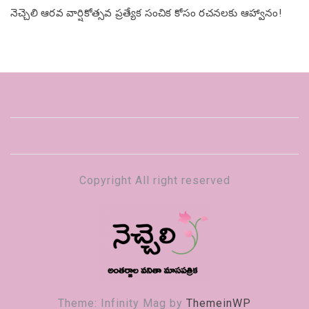
నెచ్చెలి ఆరవ వార్షికోత్సవ ప్రత్యేక సంచిక కోసం రచనలకు ఆహ్వానం!
Copyright All right reserved
నెచ్చెలి
వనితా మాస పత్రిక
Theme: Infinity Mag by
ThemeinWP