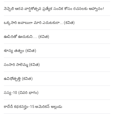
నెచ్చెలి ఆరవ వార్షికోత్సవ ప్రత్యేక సంచిక కోసం రచనలకు ఆహ్వానం!
ఒక్కసారి జవాబుగా మారి ఎదుటకురా…. (కవిత)
ఊపిరితో ఊదుకుని…… (కవిత)
శూన్య తత్వం (కవిత)
సంసారి సాలెమ్మ (కవిత)
ఉవిధోత్పత్తి (కవిత)
సస్య-10 (చివరి భాగం)
కాదేదీ కథకనర్హం-15 అమెరికన్ అల్లుడు