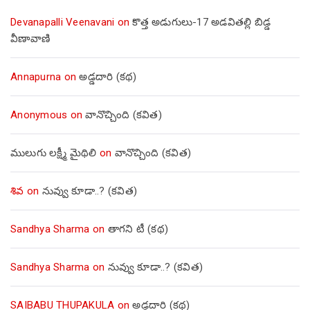
Devanapalli Veenavani
on
కొత్త అడుగులు-17 అడవితల్లి బిడ్డ
వీణావాణి
Annapurna
on
అడ్డదారి (కథ)
Anonymous
on
వానొచ్చింది (కవిత)
ములుగు లక్ష్మీ మైథిలి
on
వానొచ్చింది (కవిత)
శివ
on
నువ్వు కూడా..? (కవిత)
Sandhya Sharma
on
తాగని టీ (కథ)
Sandhya Sharma
on
నువ్వు కూడా..? (కవిత)
SAIBABU THUPAKULA
on
అడ్డదారి (కథ)