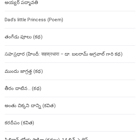
అయ్యర్ పద్మావతి
Dad’s little Princess (Poem)
తంగేడు పూలు (క‌థ‌)
సహస్రధార (హిందీ: सहस्रधारा – డా. బలరామ్ అగ్రవాల్ గారి కథ)
ముందు జాగ్రత్త (క‌థ‌)
తీరం దాటిన… (క‌థ‌)
అంతు చిక్కని దాన్ని (కవిత)
కరదీపం (కవిత)