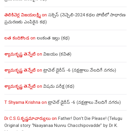
తెలికిచెర్ల విజయలక్ష్మి
on
సక్సెస్ (నెచ్చెలి-2024 కథల పోటీలో సాధారణ
ప్రచురణకు ఎంపికైన కథ)
లత కందికొండ
on
లంకంత ఇల్లు (కథ)
శ్యామకృష్ణ తెన్నేటి
on
విజయం (కవిత)
శ్యామకృష్ణ తెన్నేటి
on
ట్రావెల్ డైరీస్ -6 (నక్షత్రాలు నేలదిగే నగరం)
శ్యామకృష్ణ తెన్నేటి
on
విషమ పరీక్ష (క‌థ‌)
T Shyama Krishna
on
ట్రావెల్ డైరీస్ -6 (నక్షత్రాలు నేలదిగే నగరం)
Dr.C.S.G.కృష్ణమాచార్యులు
on
Father! Don’t Die Please! (Telugu
Original story “Naayanaa Nuvvu Chacchipovadde” by Dr K.