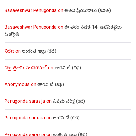
Basaveshwar Penugonda
on
అతని ప్రియురాలు (కవిత)
Basaveshwar Penugonda
on
ఈ తరం నడక-14- ఉలిపికట్టెలు –
పి.జ్యోతి
నీరజ
on
లంకంత ఇల్లు (కథ)
చిట్ట త్తూరు మునిగోపాల్
on
తాగని టీ (కథ)
Anonymous
on
తాగని టీ (కథ)
Penugonda sarasija
on
విషమ పరీక్ష (క‌థ‌)
Penugonda sarasija
on
తాగని టీ (కథ)
Penugonda sarasija
on
లంకంత ఇల్లు (కథ)