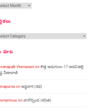
త
ంచికలు
ర్షికలు
్షికలు
ీ మాట
evanapalli Veenavani
on
కొత్త అడుగులు-17 అడవితల్లి
డ్డ వీణావాణి
nnapurna
on
అడ్డదారి (కథ)
nonymous
on
వానొచ్చింది (కవిత)