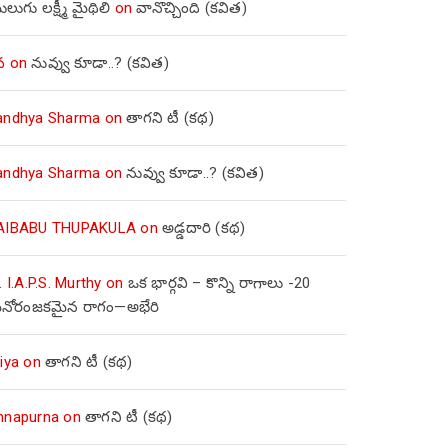
లుగు లక్ష్మీ మైథిలి
on
వానొచ్చింది (కవిత)
వ
on
నువ్వు కూడా..? (కవిత)
andhya Sharma
on
తాగని టీ (కథ)
andhya Sharma
on
నువ్వు కూడా..? (కవిత)
AIBABU THUPAKULA
on
అడ్డదారి (కథ)
. I.A.P.S. Murthy
on
ఒక భార్గవి – కొన్ని రాగాలు -20
నోరంజకమైన రాగం—అభేరి
iya
on
తాగని టీ (కథ)
nnapurna
on
తాగని టీ (కథ)