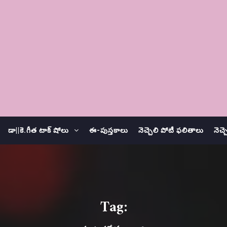
డా||కె.గీత టాక్ షోలు
ఈ-పుస్తకాలు
నెచ్చెలి పోటీ ఫలితాలు
నెచ్
Tag: