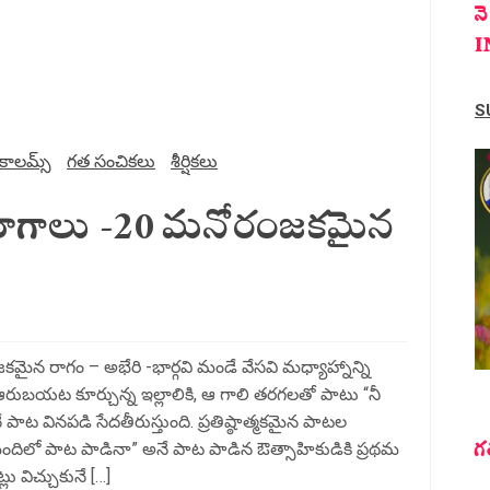
న
I
S
కాలమ్స్
గత సంచికలు
శీర్షికలు
్ని రాగాలు -20 మనోరంజకమైన
జకమైన రాగం – అభేరి -భార్గవి మండే వేసవి మధ్యాహ్నాన్ని
 ఆరుబయట కూర్చున్న ఇల్లాలికి, ఆ గాలి తరగలతో పాటు “నీ
పాట వినపడి సేదతీరుస్తుంది. ప్రతిష్ఠాత్మకమైన పాటల
గ
ిమందిలో పాట పాడినా” అనే పాట పాడిన ఔత్సాహికుడికి ప్రథమ
లు విచ్చుకునే […]