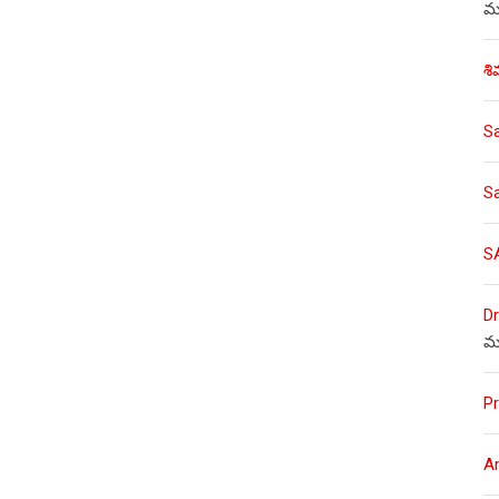
ము
శి
S
S
S
Dr
మ
Pr
A