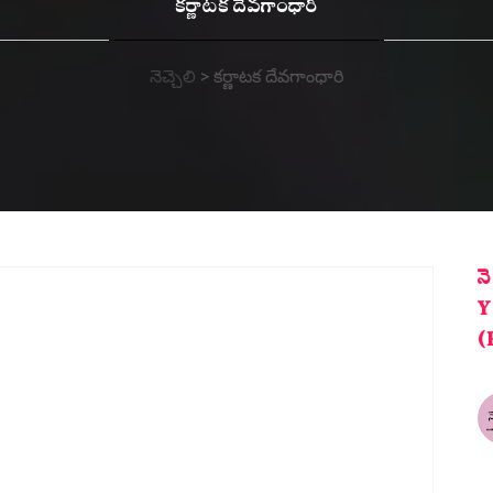
కర్ణాటక దేవగాంధారి
నెచ్చెలి
>
కర్ణాటక దేవగాంధారి
న
Y
(