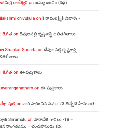
లకమర్రి రాజేశ్వరి
on
జన్యు బంధం (కథ)
ilakshmi chivukula
on
కె.రామలక్ష్మికి నివాళిగా
||కె.గీత
on
దేవులపల్లి కృష్ణశాస్త్రి లలితగీతాలు
avi Shankar Susarla
on
దేవులపల్లి కృష్ణశాస్త్రి
లితగీతాలు
||కె.గీత
on
ఈ-పుస్తకాలు
ijayaranganatham
on
ఈ-పుస్తకాలు
రేఖ పులి
on
నారి సారించిన నవల-23 తెన్నేటి హేమలత
yili Sriramulu
on
పౌరాణిక గాథలు -18 –
జ్జనసాంగత్యము – చంద్రహాసుడు కథ.