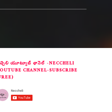
ెచ్చెలి యూట్యూబ్ ఛానెల్ -NECCHELI
OUTUBE CHANNEL-SUBSCRIBE
FREE)