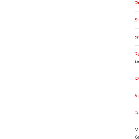
చి
Sr
డా
R
ల
డా
V
సు
Mo
స