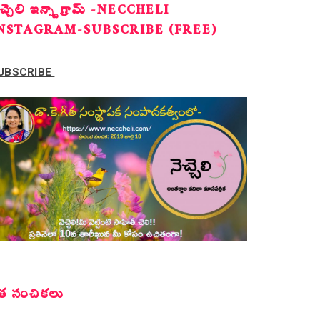
ెచ్చెలి ఇన్స్టాగ్రామ్ -NECCHELI
NSTAGRAM-SUBSCRIBE (FREE)
UBSCRIBE
త సంచికలు