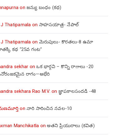
nnapurna
on
జన్యు బంధం (కథ)
 J Thatipamala
on
సాహసయాత్ర- నేపాల్‌
 J Thatipamala
on
మెరుపులు- కొరతలు-8 ఉమా
ూతక్కి కథ “25వ గంట”
handra sekhar
on
ఒక భార్గవి – కొన్ని రాగాలు -20
నోరంజకమైన రాగం—అభేరి
handra sekhara Rao M.V.
on
జ్ఞాపకాలసందడి -48
మణమూర్తి
on
నారి సారించిన నవల-10
axman Manchikatla
on
అతని ప్రియురాలు (కవిత)