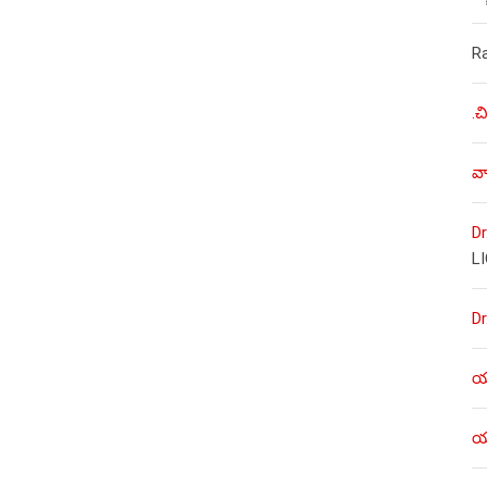
R
.చ
వా
Dr
L
Dr
యశ
యశ