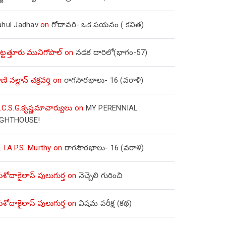
ahul Jadhav
on
గోదావరి- ఒక పయనం ( కవిత)
ిట్టత్తూరు మునిగోపాల్
on
నడక దారిలో(భాగం-57)
ణి నల్లాన్ చక్రవర్తి
on
రాగసౌరభాలు- 16 (వరాళి)
.C.S.G.కృష్ణమాచార్యులు
on
MY PERENNIAL
IGHTHOUSE!
. I.A.P.S. Murthy
on
రాగసౌరభాలు- 16 (వరాళి)
ోదాకైలాస్ పులుగుర్త
on
నెచ్చెలి గురించి
ోదాకైలాస్ పులుగుర్త
on
విషమ పరీక్ష (క‌థ‌)