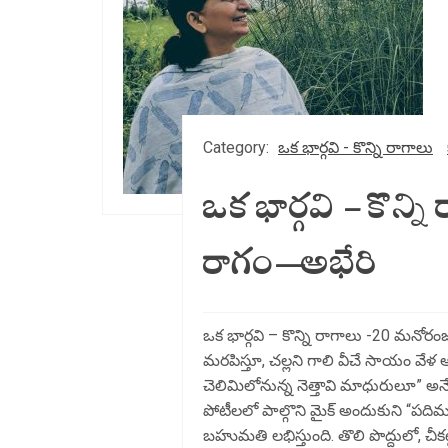
Category:
ఒక భార్గవి - కొన్ని రాగాలు
ఒక భార్గవి – కొన
రాగం—అభేరి
ఒక భార్గవి – కొన్ని రాగాలు -20 మనోరం
మరపిస్తూ, చల్లని గాలి వీచే సాయం వేళ
చెలిమిలోనున్న నెత్తావి మాధురులూ” అనే 
పోటీలలో పాల్గొని మైక్ అందుకుని “పద
బహుమతి లభిస్తుంది. తొలి పొద్దులో, చీకట్