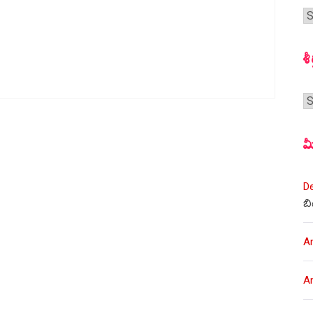
గ
స
శీ
శీర
మ
D
బి
A
A