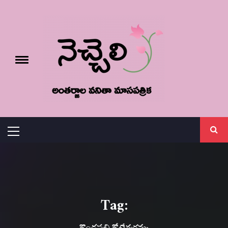
Skip
నెచ్చెలి
to
content
e
Toggle
menu
వనితా మాస పత్రిక
Primary
Menu
Tag: