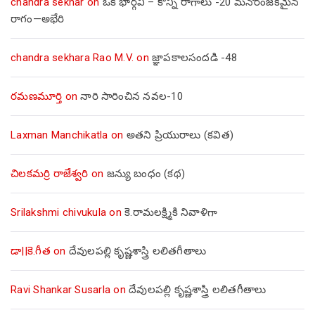
chandra sekhar
on
ఒక భార్గవి – కొన్ని రాగాలు -20 మనోరంజకమైన
రాగం—అభేరి
chandra sekhara Rao M.V.
on
జ్ఞాపకాలసందడి -48
రమణమూర్తి
on
నారి సారించిన నవల-10
Laxman Manchikatla
on
అతని ప్రియురాలు (కవిత)
చిలకమర్రి రాజేశ్వరి
on
జన్యు బంధం (కథ)
Srilakshmi chivukula
on
కె.రామలక్ష్మికి నివాళిగా
డా||కె.గీత
on
దేవులపల్లి కృష్ణశాస్త్రి లలితగీతాలు
Ravi Shankar Susarla
on
దేవులపల్లి కృష్ణశాస్త్రి లలితగీతాలు