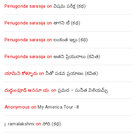
Penugonda sarasija
on
విషమ పరీక్ష (క‌థ‌)
Penugonda sarasija
on
తాగని టీ (కథ)
Penugonda sarasija
on
లంకంత ఇల్లు (కథ)
Penugonda sarasija
on
అతని ప్రియురాలు (కవిత)
యామిని కోళ్ళూరు
on
నీతో పడవ ప్రయాణం (కవిత)
దుద్దుంపూడి అనసూ య.
on
ప్రమద – సునీత విలియమ్స్
Anonymous
on
My America Tour -8
j. ramalakshmi
on
సోది (కథ)