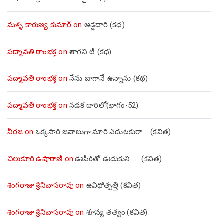
మళ్ళ కారుణ్య కుమార్
on
అడ్డదారి (కథ)
పద్మావతి రాంభక్త
on
తాగని టీ (కథ)
పద్మావతి రాంభక్త
on
నేను బాగానే ఉన్నాను (క‌థ‌)
పద్మావతి రాంభక్త
on
నడక దారిలో(భాగం-52)
నీరజ
on
ఒక్కసారి జవాబుగా మారి ఎదుటకురా…. (కవిత)
చిలుకూరి ఉషారాణి
on
ఊపిరితో ఊదుకుని…… (కవిత)
శింగరాజు శ్రీనివాసరావు
on
ఉవిధోత్పత్తి (కవిత)
శింగరాజు శ్రీనివాసరావు
on
శూన్య తత్వం (కవిత)