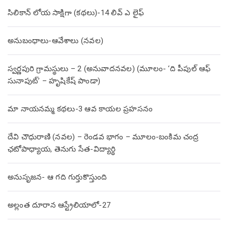
సిలికాన్ లోయ సాక్షిగా (కథలు)-14 లివ్ ఎ లైఫ్
అనుబంధాలు-ఆవేశాలు (నవల)
స్వర్ణపురి గ్రామస్థులు – 2 (అనువాదనవల) (మూలం- ‘ది పీపుల్ ఆఫ్
సునాపుట్’ – హృషికేష్ పాండా)
మా నాయనమ్మ కథలు-3 ఆవ కాయల ప్రహసనం
దేవి చౌధురాణి (నవల) – రెండవ భాగం – మూలం-బంకిమ చంద్ర
ఛటోపాధ్యాయ, తెనుగు సేత-విద్యార్థి
అనుసృజన- ఆ గది గుర్తుకొస్తుంది
అల్లంత దూరాన ఆస్ట్రేలియాలో-27