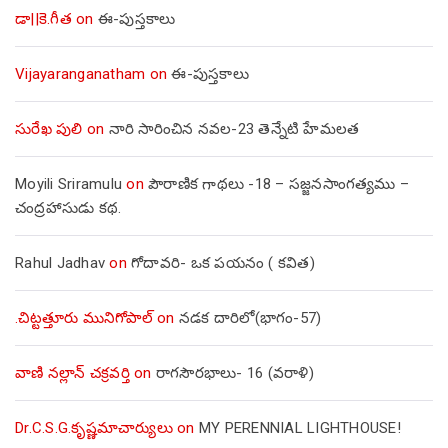
డా||కె.గీత
on
ఈ-పుస్తకాలు
Vijayaranganatham
on
ఈ-పుస్తకాలు
సురేఖ పులి
on
నారి సారించిన నవల-23 తెన్నేటి హేమలత
Moyili Sriramulu
on
పౌరాణిక గాథలు -18 – సజ్జనసాంగత్యము –
చంద్రహాసుడు కథ.
Rahul Jadhav
on
గోదావరి- ఒక పయనం ( కవిత)
.చిట్టత్తూరు మునిగోపాల్
on
నడక దారిలో(భాగం-57)
వాణి నల్లాన్ చక్రవర్తి
on
రాగసౌరభాలు- 16 (వరాళి)
Dr.C.S.G.కృష్ణమాచార్యులు
on
MY PERENNIAL LIGHTHOUSE!