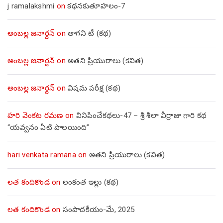
j ramalakshmi
on
కథనకుతూహలం-7
అంబల్ల జనార్దన్
on
తాగని టీ (కథ)
అంబల్ల జనార్దన్
on
అతని ప్రియురాలు (కవిత)
అంబల్ల జనార్దన్
on
విషమ పరీక్ష (క‌థ‌)
హరి వెంకట రమణ
on
వినిపించేకథలు-47 – శ్రీ శీలా వీర్రాజు గారి కథ
“యవ్వనం ఏటి పాలయింది”
hari venkata ramana
on
అతని ప్రియురాలు (కవిత)
లత కందికొండ
on
లంకంత ఇల్లు (కథ)
లత కందికొండ
on
సంపాదకీయం-మే, 2025