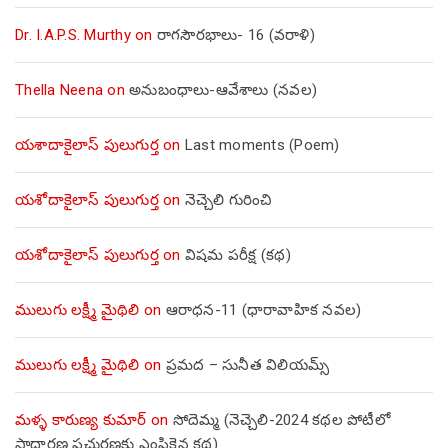
Dr. I.A.P.S. Murthy
on
రాగసౌరభాలు- 16 (వరాళి)
Thella Neena
on
అనుబంధాలు-ఆవేశాలు (నవల)
యశాదాకైలాస్ పులుగుర్త
on
Last moments (Poem)
యశోదాకైలాస్ పులుగుర్త
on
నెచ్చెలి గురించి
యశోదాకైలాస్ పులుగుర్త
on
విషమ పరీక్ష (క‌థ‌)
ములుగు లక్ష్మీ మైథిలి
on
ఆరాధన-11 (ధారావాహిక నవల)
ములుగు లక్ష్మీ మైథిలి
on
ప్రమద – సునీత విలియమ్స్
మళ్ళ కారుణ్య కుమార్
on
సోదెమ్మ (నెచ్చెలి-2024 కథల పోటీలో
సాధారణ ప్రచురణకు ఎంపికైన కథ)