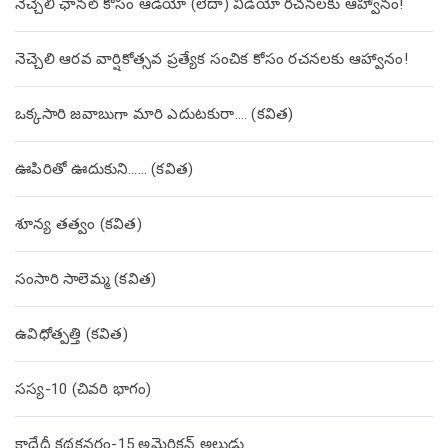
నెచ్చెలి ఛానల్ కోసం ఆడియో (లేదా) వీడియో రచనలకు ఆహ్వానం!
నెచ్చెలి ఆరవ వార్షికోత్సవ ప్రత్యేక సంచిక కోసం రచనలకు ఆహ్వానం!
ఒక్కసారి జవాబుగా మారి ఎదుటకురా…. (కవిత)
ఊపిరితో ఊదుకుని…… (కవిత)
శూన్య తత్వం (కవిత)
సంసారి సాలెమ్మ (కవిత)
ఉవిధోత్పత్తి (కవిత)
సస్య-10 (చివరి భాగం)
కాదేదీ కథకనర్హం-15 అమెరికన్ అల్లుడు