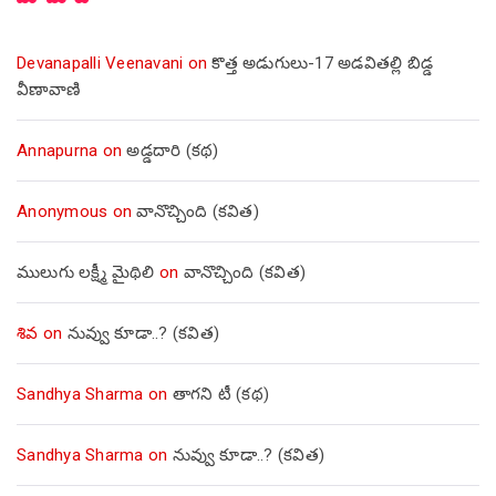
మీ మాట
Devanapalli Veenavani
on
కొత్త అడుగులు-17 అడవితల్లి బిడ్డ
వీణావాణి
Annapurna
on
అడ్డదారి (కథ)
Anonymous
on
వానొచ్చింది (కవిత)
ములుగు లక్ష్మీ మైథిలి
on
వానొచ్చింది (కవిత)
శివ
on
నువ్వు కూడా..? (కవిత)
Sandhya Sharma
on
తాగని టీ (కథ)
Sandhya Sharma
on
నువ్వు కూడా..? (కవిత)