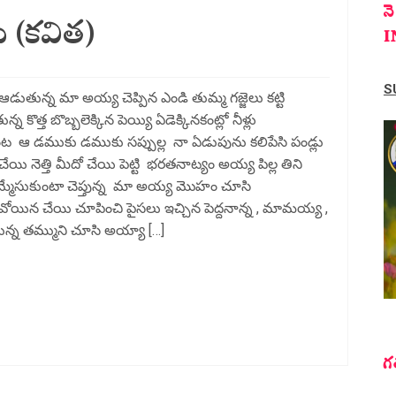
న
ు (కవిత)
I
S
డుతున్న మా అయ్య చెప్పిన ఎండి తుమ్మ గజ్జెలు కట్టి
ొత్త బొబ్బలెక్కిన పెయ్యి ఏడెక్కినకంట్లో నీళ్లు
ట ఆ డముకు డముకు సప్పుల్ల నా ఏడుపును కలిపేసి పండ్లు
 చేయి నెత్తి మీదో చేయి పెట్టి భరతనాట్యం అయ్య పిల్ల తిని
మ్మేసుకుంటా చెప్తున్న మా అయ్య మొహం చూసి
యిన చేయి చూపించి పైసలు ఇచ్చిన పెద్దనాన్న , మామయ్య ,
తున్న తమ్ముని చూసి అయ్యా […]
గ