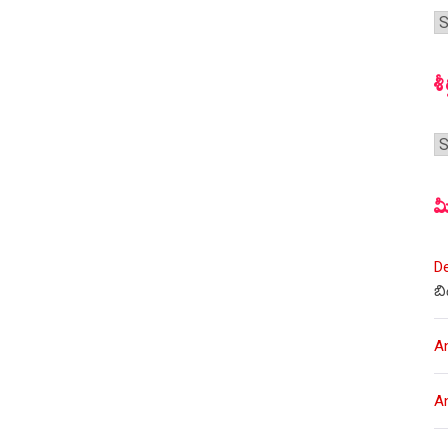
గ
స
శీ
శీర
మ
D
బి
A
A