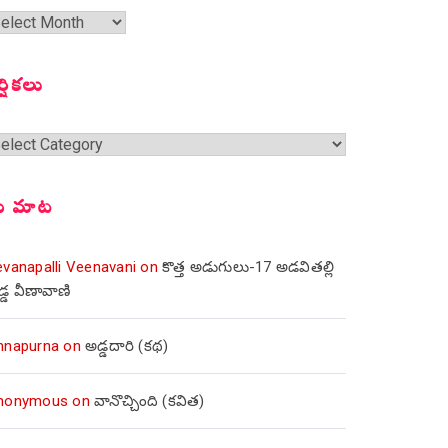
త
ంచికలు
ర్షికలు
్షికలు
ీ మాట
evanapalli Veenavani
on
కొత్త అడుగులు-17 అడవితల్లి
డ్డ వీణావాణి
nnapurna
on
అడ్డదారి (కథ)
nonymous
on
వానొచ్చింది (కవిత)