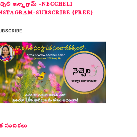
ెచ్చెలి ఇన్స్టాగ్రామ్ -NECCHELI
NSTAGRAM-SUBSCRIBE (FREE)
UBSCRIBE
త సంచికలు