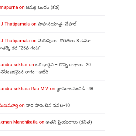
nnapurna
on
జన్యు బంధం (కథ)
 J Thatipamala
on
సాహసయాత్ర- నేపాల్‌
 J Thatipamala
on
మెరుపులు- కొరతలు-8 ఉమా
ూతక్కి కథ “25వ గంట”
handra sekhar
on
ఒక భార్గవి – కొన్ని రాగాలు -20
నోరంజకమైన రాగం—అభేరి
handra sekhara Rao M.V.
on
జ్ఞాపకాలసందడి -48
మణమూర్తి
on
నారి సారించిన నవల-10
axman Manchikatla
on
అతని ప్రియురాలు (కవిత)