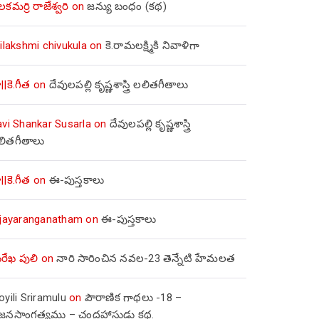
లకమర్రి రాజేశ్వరి
on
జన్యు బంధం (కథ)
ilakshmi chivukula
on
కె.రామలక్ష్మికి నివాళిగా
||కె.గీత
on
దేవులపల్లి కృష్ణశాస్త్రి లలితగీతాలు
avi Shankar Susarla
on
దేవులపల్లి కృష్ణశాస్త్రి
లితగీతాలు
||కె.గీత
on
ఈ-పుస్తకాలు
ijayaranganatham
on
ఈ-పుస్తకాలు
రేఖ పులి
on
నారి సారించిన నవల-23 తెన్నేటి హేమలత
yili Sriramulu
on
పౌరాణిక గాథలు -18 –
జ్జనసాంగత్యము – చంద్రహాసుడు కథ.