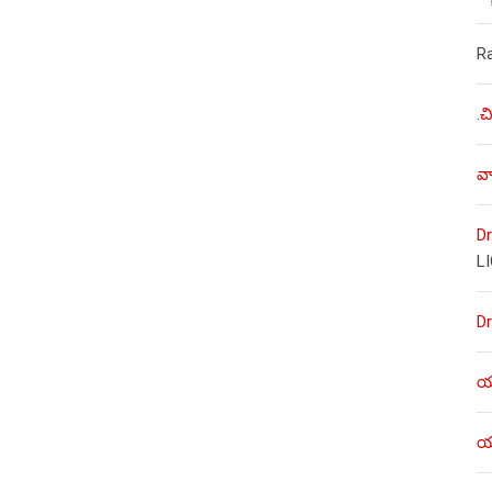
R
.చ
వా
Dr
L
Dr
యశ
యశ