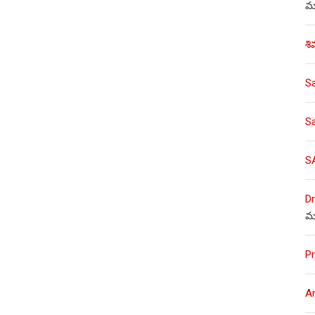
ము
శి
S
S
S
Dr
మ
Pr
A