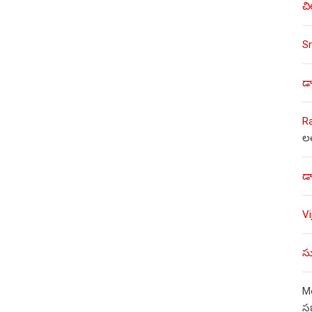
చి
Sr
డా
R
ల
డా
V
సు
Mo
స