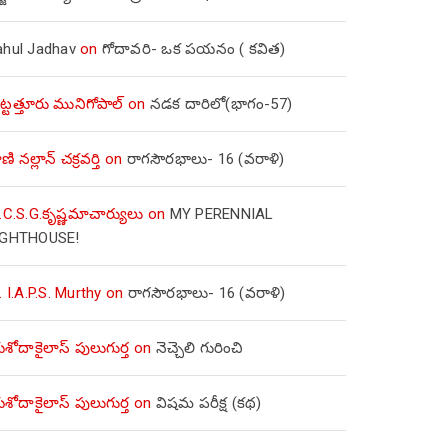
ahul Jadhav
on
గోదావరి- ఒక పయనం ( కవిత)
ిట్టత్తూరు మునిగోపాల్
on
నడక దారిలో(భాగం-57)
ణి నల్లాన్ చక్రవర్తి
on
రాగసౌరభాలు- 16 (వరాళి)
.C.S.G.కృష్ణమాచార్యులు
on
MY PERENNIAL
IGHTHOUSE!
. I.A.P.S. Murthy
on
రాగసౌరభాలు- 16 (వరాళి)
ోదాకైలాస్ పులుగుర్త
on
నెచ్చెలి గురించి
ోదాకైలాస్ పులుగుర్త
on
విషమ పరీక్ష (క‌థ‌)