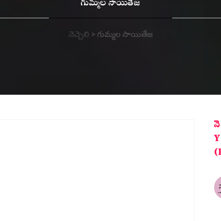
గుమ్మల సాయితేజ
నెచ్చెలి
>
గుమ్మల సాయితేజ
న
Y
(