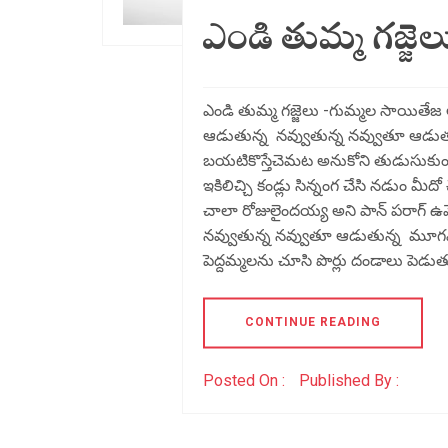
ఎండి తుమ్మ గజ్జెల
ఎండి తుమ్మ గజ్జెలు -గుమ్మల సాయితేజ ఆ
ఆడుతున్న నవ్వుతున్న నవ్వుతూ ఆడుతున్న క
బయటికొస్తేచెమట అనుకోని తుడుసుకుం
ఇకిలిచ్చి కండ్లు సిన్నంగ చేసి నడుం మీదో
చాలా రోజులైందయ్య అని పాన్ పరాగ్ ఉ
నవ్వుతున్న నవ్వుతూ ఆడుతున్న మూగవో
పెద్దమ్మలను చూసి పొర్లు దండాలు పెడు
CONTINUE READING
Posted On :
Published By :