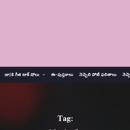
డా||కె.గీత టాక్ షోలు
ఈ-పుస్తకాలు
నెచ్చెలి పోటీ ఫలితాలు
నెచ్
Tag: