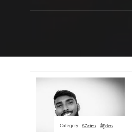
Category:
కవితలు
శీర్షికలు