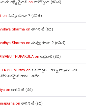
లుగు లక్ష్మీ మైథిలి
on
వానొచ్చింది (కవిత)
వ
on
నువ్వు కూడా..? (కవిత)
andhya Sharma
on
తాగని టీ (కథ)
andhya Sharma
on
నువ్వు కూడా..? (కవిత)
AIBABU THUPAKULA
on
అడ్డదారి (కథ)
. I.A.P.S. Murthy
on
ఒక భార్గవి – కొన్ని రాగాలు -20
నోరంజకమైన రాగం—అభేరి
iya
on
తాగని టీ (కథ)
nnapurna
on
తాగని టీ (కథ)