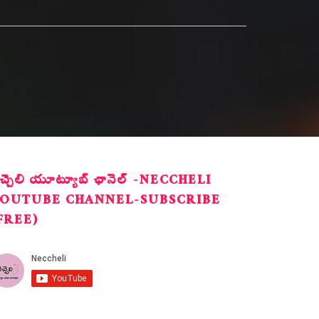
ెచ్చెలి యూట్యూబ్ ఛానెల్ -NECCHELI
OUTUBE CHANNEL-SUBSCRIBE
FREE)