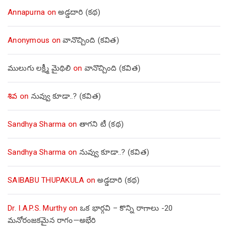
Annapurna
on
అడ్డదారి (కథ)
Anonymous
on
వానొచ్చింది (కవిత)
ములుగు లక్ష్మీ మైథిలి
on
వానొచ్చింది (కవిత)
శివ
on
నువ్వు కూడా..? (కవిత)
Sandhya Sharma
on
తాగని టీ (కథ)
Sandhya Sharma
on
నువ్వు కూడా..? (కవిత)
SAIBABU THUPAKULA
on
అడ్డదారి (కథ)
Dr. I.A.P.S. Murthy
on
ఒక భార్గవి – కొన్ని రాగాలు -20
మనోరంజకమైన రాగం—అభేరి