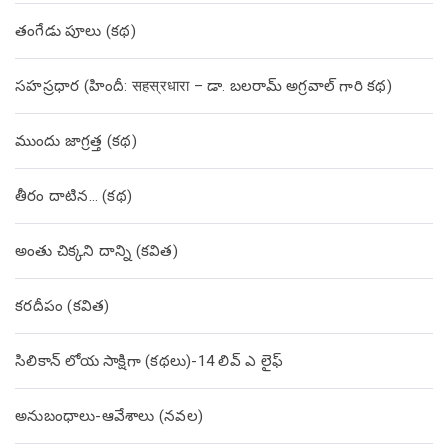
తంగేడు పూలు (క‌థ‌)
సహస్రధార (హిందీ: सहस्रधारा – డా. బలరామ్ అగ్రవాల్ గారి కథ)
ముందు జాగ్రత్త (క‌థ‌)
తీరం దాటిన… (క‌థ‌)
అంతు చిక్కని దాన్ని (కవిత)
కరదీపం (కవిత)
సిలికాన్ లోయ సాక్షిగా (కథలు)-14 లివ్ ఎ లైఫ్
అనుబంధాలు-ఆవేశాలు (నవల)