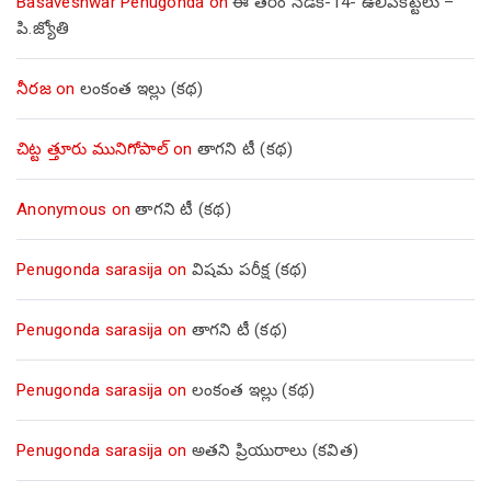
Basaveshwar Penugonda
on
ఈ తరం నడక-14- ఉలిపికట్టెలు –
పి.జ్యోతి
నీరజ
on
లంకంత ఇల్లు (కథ)
చిట్ట త్తూరు మునిగోపాల్
on
తాగని టీ (కథ)
Anonymous
on
తాగని టీ (కథ)
Penugonda sarasija
on
విషమ పరీక్ష (క‌థ‌)
Penugonda sarasija
on
తాగని టీ (కథ)
Penugonda sarasija
on
లంకంత ఇల్లు (కథ)
Penugonda sarasija
on
అతని ప్రియురాలు (కవిత)