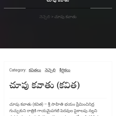
చూపు కవాతు
నెచ్చెలి
>
చూపు కవాతు
Category:
కవితలు
నెచ్చెలి
శీర్షికలు
చూపు కవాతు (కవిత)
చూపు కవాతు (కవిత) – శ్రీ సాహితి భయం ప్రేమించినిద్ర
గుచ్చుకుని రాత్రికి గాయమైపగటి పెదవుల పైకాలపు నల్లని