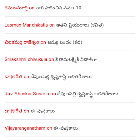
రమణమూర్తి
on
నారి సారించిన నవల-10
Laxman Manchikatla
on
అతని ప్రియురాలు (కవిత)
చిలకమర్రి రాజేశ్వరి
on
జన్యు బంధం (కథ)
Srilakshmi chivukula
on
కె.రామలక్ష్మికి నివాళిగా
డా||కె.గీత
on
దేవులపల్లి కృష్ణశాస్త్రి లలితగీతాలు
Ravi Shankar Susarla
on
దేవులపల్లి కృష్ణశాస్త్రి లలితగీతాలు
డా||కె.గీత
on
ఈ-పుస్తకాలు
Vijayaranganatham
on
ఈ-పుస్తకాలు