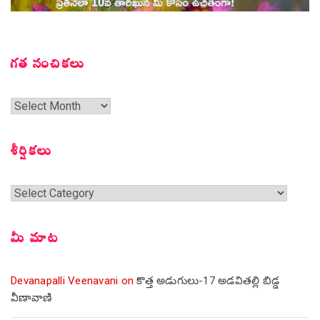
గత సంచికలు
గత
సంచికలు
శీర్షికలు
శీర్షికలు
మీ మాట
Devanapalli Veenavani
on
కొత్త అడుగులు-17 అడవితల్లి బిడ్డ
వీణావాణి