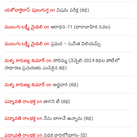
యశోదాకైలాస్ పులుగుర్త
on
విషమ పరీక్ష (క‌థ‌)
ములుగు లక్ష్మీ మైథిలి
on
ఆరాధన-11 (ధారావాహిక నవల)
ములుగు లక్ష్మీ మైథిలి
on
ప్రమద – సునీత విలియమ్స్
మళ్ళ కారుణ్య కుమార్
on
సోదెమ్మ (నెచ్చెలి-2024 కథల పోటీలో
సాధారణ ప్రచురణకు ఎంపికైన కథ)
మళ్ళ కారుణ్య కుమార్
on
అడ్డదారి (కథ)
పద్మావతి రాంభక్త
on
తాగని టీ (కథ)
పద్మావతి రాంభక్త
on
నేను బాగానే ఉన్నాను (క‌థ‌)
పద్మావతి రాంభక్త
on
నడక దారిలో(భాగం-52)