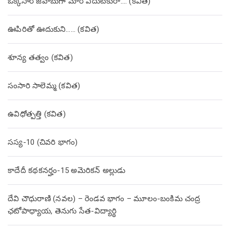
ఒక్కసారి జవాబుగా మారి ఎదుటకురా…. (కవిత)
ఊపిరితో ఊదుకుని…… (కవిత)
శూన్య తత్వం (కవిత)
సంసారి సాలెమ్మ (కవిత)
ఉవిధోత్పత్తి (కవిత)
సస్య-10 (చివరి భాగం)
కాదేదీ కథకనర్హం-15 అమెరికన్ అల్లుడు
దేవి చౌధురాణి (నవల) – రెండవ భాగం – మూలం-బంకిమ చంద్ర
ఛటోపాధ్యాయ, తెనుగు సేత-విద్యార్థి