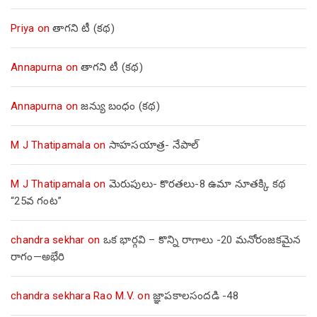
Priya
on
తాగని టీ (కథ)
Annapurna
on
తాగని టీ (కథ)
Annapurna
on
జన్యు బంధం (కథ)
M J Thatipamala
on
సాహసయాత్ర- నేపాల్‌
M J Thatipamala
on
మెరుపులు- కొరతలు-8 ఉమా నూతక్కి కథ
“25వ గంట”
chandra sekhar
on
ఒక భార్గవి – కొన్ని రాగాలు -20 మనోరంజకమైన
రాగం—అభేరి
chandra sekhara Rao M.V.
on
జ్ఞాపకాలసందడి -48