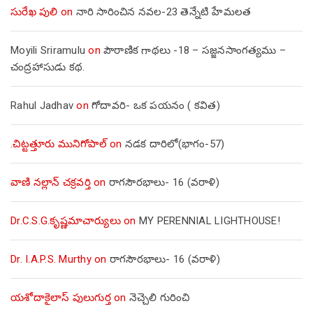
సురేఖ పులి
on
నారి సారించిన నవల-23 తెన్నేటి హేమలత
Moyili Sriramulu
on
పౌరాణిక గాథలు -18 – సజ్జనసాంగత్యము –
చంద్రహాసుడు కథ.
Rahul Jadhav
on
గోదావరి- ఒక పయనం ( కవిత)
.చిట్టత్తూరు మునిగోపాల్
on
నడక దారిలో(భాగం-57)
వాణి నల్లాన్ చక్రవర్తి
on
రాగసౌరభాలు- 16 (వరాళి)
Dr.C.S.G.కృష్ణమాచార్యులు
on
MY PERENNIAL LIGHTHOUSE!
Dr. I.A.P.S. Murthy
on
రాగసౌరభాలు- 16 (వరాళి)
యశోదాకైలాస్ పులుగుర్త
on
నెచ్చెలి గురించి