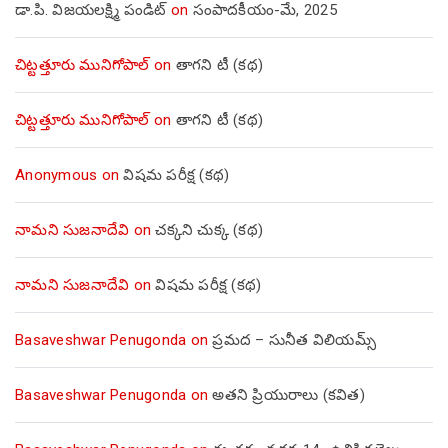
డా.పి. విజయలక్ష్మి పండిట్
on
సంపాదకీయం-మే, 2025
చిట్టత్తూరు మునిగోపాల్
on
తాగని టీ (కథ)
చిట్టత్తూరు మునిగోపాల్
on
తాగని టీ (కథ)
Anonymous
on
విషమ పరీక్ష (క‌థ‌)
నామని సుజనాదేవి
on
చక్కని చుక్క (కథ)
నామని సుజనాదేవి
on
విషమ పరీక్ష (క‌థ‌)
Basaveshwar Penugonda
on
ప్రమద – సునీత విలియమ్స్
Basaveshwar Penugonda
on
అతని ప్రియురాలు (కవిత)