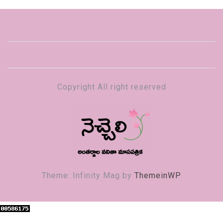
Copyright All right reserved
నెచ్చెలి
వనితా మాస పత్రిక
Theme: Infinity Mag by
ThemeinWP