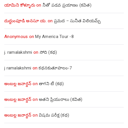
యామిని కోళ్ళూరు
on
నీతో పడవ ప్రయాణం (కవిత)
దుద్దుంపూడి అనసూ య.
on
ప్రమద – సునీత విలియమ్స్
Anonymous
on
My America Tour -8
j. ramalakshmi
on
సోది (కథ)
j ramalakshmi
on
కథనకుతూహలం-7
అంబల్ల జనార్దన్
on
తాగని టీ (కథ)
అంబల్ల జనార్దన్
on
అతని ప్రియురాలు (కవిత)
అంబల్ల జనార్దన్
on
విషమ పరీక్ష (క‌థ‌)