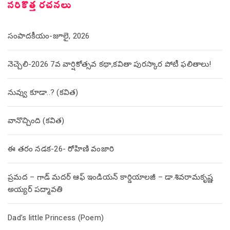
సరికొత్త రచనలు
సంపాదకీయం-జూలై, 2026
నెచ్చెలి-2026 7వ వార్షికోత్సవ కథా,కవితా పురస్కార పోటీ ఫలితాలు!
నువ్వు కూడా..? (కవిత)
వానొచ్చింది (కవిత)
ఈ తరం నడక-26- రోహిణి వంజారి
ప్రమద – గాడ్ మదర్ ఆఫ్ ఇండియన్ కార్డియాలజీ – డా.శివరామకృష్ణ
అయ్యర్ పద్మావతి
Dad’s little Princess (Poem)