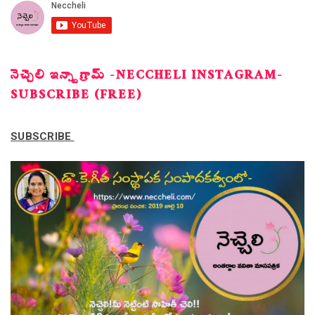
నెచ్చెలి ఇన్స్టాగ్రామ్ -NECCHELI INSTAGRAM-
SUBSCRIBE (FREE)
SUBSCRIBE