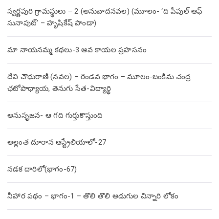
స్వర్ణపురి గ్రామస్థులు – 2 (అనువాదనవల) (మూలం- ‘ది పీపుల్ ఆఫ్
సునాపుట్’ – హృషికేష్ పాండా)
మా నాయనమ్మ కథలు-3 ఆవ కాయల ప్రహసనం
దేవి చౌధురాణి (నవల) – రెండవ భాగం – మూలం-బంకిమ చంద్ర
ఛటోపాధ్యాయ, తెనుగు సేత-విద్యార్థి
అనుసృజన- ఆ గది గుర్తుకొస్తుంది
అల్లంత దూరాన ఆస్ట్రేలియాలో-27
నడక దారిలో(భాగం-67)
నీహార పథం – భాగం-1 – తొలి తొలి అడుగుల చిన్నారి లోకం