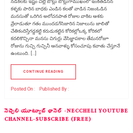
నడకలకు ఇష్టం చిట్లి బొట్లు బొట్లుగాముఖంలో ఇంకితడిసిన
కళ్ళకు పారిన బాధకు ఎండిన కలతో వాడిన నిజంఓడిన
మనసుతో ఒరిగిన అలోచనపాత రోజుల వాకిట ఆశకు
వ్రేలాడుతూ గతం ముందడగేసిజారిన నిజాలును జాలితో
చేతికందిస్తేగడ్డకట్టి కరుడుకట్టిన కోరికల్లోఒక్క కోరికలో
కదలికొచ్చినా మనసు చిగుర్లు వేసిజ్ఞాపకాల తేమనరోజూ
రోజును గుచ్చి గుచ్చినీ ఆనవాళ్ళు కోసంచూపు కవాతు చేస్తూనే
ఉంటుంది.. […]
CONTINUE READING
Posted On :
Published By :
నెచ్చెలి యూట్యూబ్ ఛానెల్ -NECCHELI YOUTUBE
CHANNEL-SUBSCRIBE (FREE)