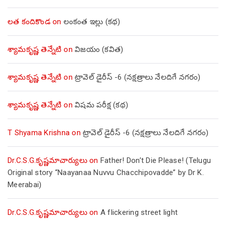
లత కందికొండ
on
లంకంత ఇల్లు (కథ)
శ్యామకృష్ణ తెన్నేటి
on
విజయం (కవిత)
శ్యామకృష్ణ తెన్నేటి
on
ట్రావెల్ డైరీస్ -6 (నక్షత్రాలు నేలదిగే నగరం)
శ్యామకృష్ణ తెన్నేటి
on
విషమ పరీక్ష (క‌థ‌)
T Shyama Krishna
on
ట్రావెల్ డైరీస్ -6 (నక్షత్రాలు నేలదిగే నగరం)
Dr.C.S.G.కృష్ణమాచార్యులు
on
Father! Don’t Die Please! (Telugu
Original story “Naayanaa Nuvvu Chacchipovadde” by Dr K.
Meerabai)
Dr.C.S.G.కృష్ణమాచార్యులు
on
A flickering street light