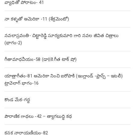
వ్యాధితో పోరాటం- 41
నా కళ్ళతో అమెరికా -11 (శేక్రమెంటో)
నవలాస్రవంతి- చిట్టారెడ్డి సూర్యకుమారి గారి నవల జీవిత చిత్రాలు
(భాగం-2)
గీతామాధవీయం-58 (డా||కె.గీత టాక్ షో)
యాత్రాగీతం-81 అమెరికా నించి ఐరోపాకి (ఇంగ్లాండ్ -ఫ్రాన్స్ – ఇటలీ)
ట్రావెలాగ్ భాగం-16
కొండ మేక-గద్ద
పౌరాణిక గాథలు -42 – త్యాగబుద్ధి కథ
కనక నారాయణీయం-82