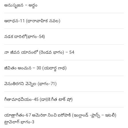
అనుసృజన – అద్దం
ఆరాధన-11 (ధారావాహిక నవల)
నడక దారిలో(భాగం-54)
నా జీవన యానంలో (రెండవ భాగం) – 54
జీవితం అంచున – 30 (యదార్థ గాథ)
వెనుతిరగని వెన్నెల (భాగం-71)
గీతామాధవీయం-45 (డా||కె.గీత టాక్ షో)
యాత్రాగీతం-67 అమెరికా నించి ఐరోపాకి (ఇంగ్లాండ్ -ఫ్రాన్స్ – ఇటలీ)
ట్రావెలాగ్ భాగం-3