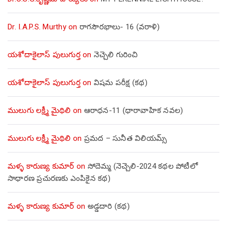
Dr. I.A.P.S. Murthy
on
రాగసౌరభాలు- 16 (వరాళి)
యశోదాకైలాస్ పులుగుర్త
on
నెచ్చెలి గురించి
యశోదాకైలాస్ పులుగుర్త
on
విషమ పరీక్ష (క‌థ‌)
ములుగు లక్ష్మీ మైథిలి
on
ఆరాధన-11 (ధారావాహిక నవల)
ములుగు లక్ష్మీ మైథిలి
on
ప్రమద – సునీత విలియమ్స్
మళ్ళ కారుణ్య కుమార్
on
సోదెమ్మ (నెచ్చెలి-2024 కథల పోటీలో
సాధారణ ప్రచురణకు ఎంపికైన కథ)
మళ్ళ కారుణ్య కుమార్
on
అడ్డదారి (కథ)