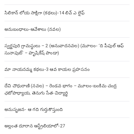
సిలికాన్ లోయ సాక్షిగా (కథలు)-14 లివ్ ఎ లైఫ్
అనుబంధాలు-ఆవేశాలు (నవల)
స్వర్ణపురి గ్రామస్థులు – 2 (అనువాదనవల) (మూలం- ‘ది పీపుల్ ఆఫ్
సునాపుట్’ – హృషికేష్ పాండా)
మా నాయనమ్మ కథలు-3 ఆవ కాయల ప్రహసనం
దేవి చౌధురాణి (నవల) – రెండవ భాగం – మూలం-బంకిమ చంద్ర
ఛటోపాధ్యాయ, తెనుగు సేత-విద్యార్థి
అనుసృజన- ఆ గది గుర్తుకొస్తుంది
అల్లంత దూరాన ఆస్ట్రేలియాలో-27