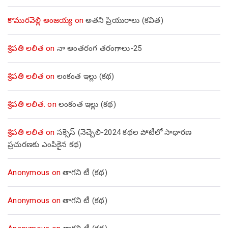
కొమురవెల్లి అంజయ్య
on
అతని ప్రియురాలు (కవిత)
శ్రీపతి లలిత
on
నా అంతరంగ తరంగాలు-25
శ్రీపతి లలిత
on
లంకంత ఇల్లు (కథ)
శ్రీపతి లలిత.
on
లంకంత ఇల్లు (కథ)
శ్రీపతి లలిత
on
సక్సెస్ (నెచ్చెలి-2024 కథల పోటీలో సాధారణ
ప్రచురణకు ఎంపికైన కథ)
Anonymous
on
తాగని టీ (కథ)
Anonymous
on
తాగని టీ (కథ)