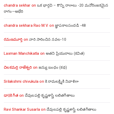
chandra sekhar
on
ఒక భార్గవి – కొన్ని రాగాలు -20 మనోరంజకమైన
రాగం—అభేరి
chandra sekhara Rao M.V.
on
జ్ఞాపకాలసందడి -48
రమణమూర్తి
on
నారి సారించిన నవల-10
Laxman Manchikatla
on
అతని ప్రియురాలు (కవిత)
చిలకమర్రి రాజేశ్వరి
on
జన్యు బంధం (కథ)
Srilakshmi chivukula
on
కె.రామలక్ష్మికి నివాళిగా
డా||కె.గీత
on
దేవులపల్లి కృష్ణశాస్త్రి లలితగీతాలు
Ravi Shankar Susarla
on
దేవులపల్లి కృష్ణశాస్త్రి లలితగీతాలు