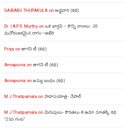
SAIBABU THUPAKULA
on
అడ్డదారి (కథ)
Dr. I.A.P.S. Murthy
on
ఒక భార్గవి – కొన్ని రాగాలు -20
మనోరంజకమైన రాగం—అభేరి
Priya
on
తాగని టీ (కథ)
Annapurna
on
తాగని టీ (కథ)
Annapurna
on
జన్యు బంధం (కథ)
M J Thatipamala
on
సాహసయాత్ర- నేపాల్‌
M J Thatipamala
on
మెరుపులు- కొరతలు-8 ఉమా నూతక్కి కథ
“25వ గంట”