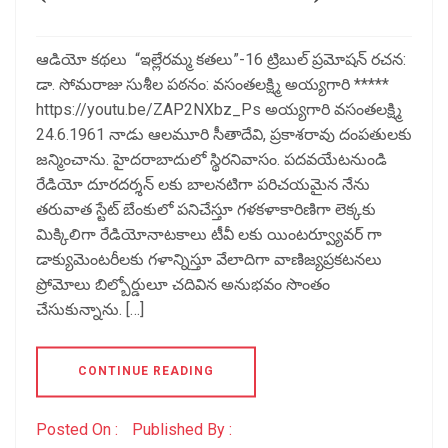
ఆడియో కథలు “ఇల్లేరమ్మ కతలు”-16 ట్రిబుల్ ప్రమోషన్ రచన:
డా. సోమరాజు సుశీల పఠనం: వసంతలక్ష్మి అయ్యగారి *****
https://youtu.be/ZAP2NXbz_Ps అయ్యగారి వసంతలక్ష్మి
24.6.1961 నాడు ఆలమూరి సీతాదేవి, ప్రకాశరావు దంపతులకు
జన్మించాను. హైదరాబాదులో స్థిరనివాసం. పదవయేటనుండి
రేడియో దూరదర్శన్ లకు బాలనటిగా పరిచయమైన నేను
తరువాత స్టేట్ బేంకులో పనిచేస్తూ గళకళాకారిణిగా లెక్కకు
మిక్కిలిగా రేడియోనాటకాలు టీవీ లకు యింటర్వ్యూవర్ గా
డాక్యుమెంటరీలకు గళాన్నిస్తూ వేలాదిగా వాణిజ్యప్రకటనలు
ప్రోమోలు బిల్బోర్డులూ చదివిన అనుభవం సొంతం
చేసుకున్నాను. […]
CONTINUE READING
Posted On :
Published By :