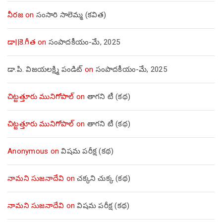
నీరజ
on
సంసారి సాలెమ్మ (కవిత)
డా||కె.గీత
on
సంపాదకీయం-మే, 2025
డా.పి. విజయలక్ష్మి పండిట్
on
సంపాదకీయం-మే, 2025
చిట్టత్తూరు మునిగోపాల్
on
తాగని టీ (కథ)
చిట్టత్తూరు మునిగోపాల్
on
తాగని టీ (కథ)
Anonymous
on
విషమ పరీక్ష (క‌థ‌)
నామని సుజనాదేవి
on
చక్కని చుక్క (కథ)
నామని సుజనాదేవి
on
విషమ పరీక్ష (క‌థ‌)