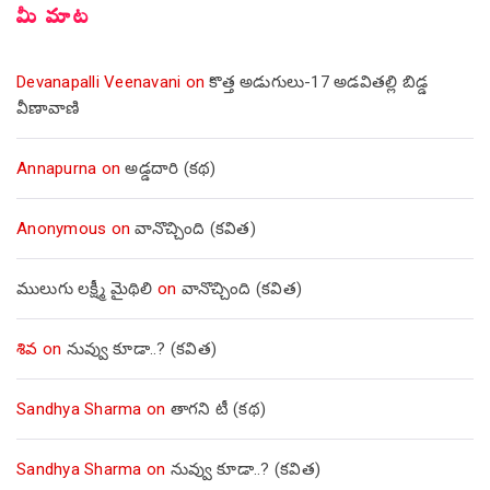
మీ మాట
Devanapalli Veenavani
on
కొత్త అడుగులు-17 అడవితల్లి బిడ్డ
వీణావాణి
Annapurna
on
అడ్డదారి (కథ)
Anonymous
on
వానొచ్చింది (కవిత)
ములుగు లక్ష్మీ మైథిలి
on
వానొచ్చింది (కవిత)
శివ
on
నువ్వు కూడా..? (కవిత)
Sandhya Sharma
on
తాగని టీ (కథ)
Sandhya Sharma
on
నువ్వు కూడా..? (కవిత)