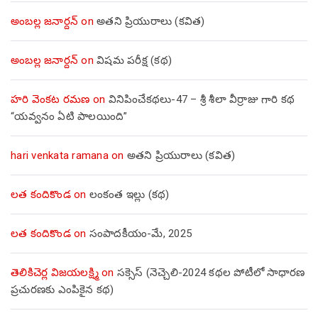
అంబల్ల జనార్దన్
on
అతని ప్రియురాలు (కవిత)
అంబల్ల జనార్దన్
on
విషమ పరీక్ష (క‌థ‌)
హరి వెంకట రమణ
on
వినిపించేకథలు-47 – శ్రీ శీలా వీర్రాజు గారి కథ
“యవ్వనం ఏటి పాలయింది”
hari venkata ramana
on
అతని ప్రియురాలు (కవిత)
లత కందికొండ
on
లంకంత ఇల్లు (కథ)
లత కందికొండ
on
సంపాదకీయం-మే, 2025
తెలికిచెర్ల విజయలక్ష్మి
on
సక్సెస్ (నెచ్చెలి-2024 కథల పోటీలో సాధారణ
ప్రచురణకు ఎంపికైన కథ)