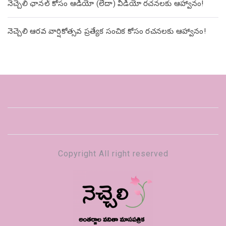
నెచ్చెలి ఛానల్ కోసం ఆడియో (లేదా) వీడియో రచనలకు ఆహ్వానం!
నెచ్చెలి ఆరవ వార్షికోత్సవ ప్రత్యేక సంచిక కోసం రచనలకు ఆహ్వానం!
Copyright All right reserved
నెచ్చెలి