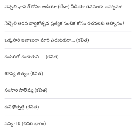
నెచ్చెలి ఛానల్ కోసం ఆడియో (లేదా) వీడియో రచనలకు ఆహ్వానం!
నెచ్చెలి ఆరవ వార్షికోత్సవ ప్రత్యేక సంచిక కోసం రచనలకు ఆహ్వానం!
ఒక్కసారి జవాబుగా మారి ఎదుటకురా…. (కవిత)
ఊపిరితో ఊదుకుని…… (కవిత)
శూన్య తత్వం (కవిత)
సంసారి సాలెమ్మ (కవిత)
ఉవిధోత్పత్తి (కవిత)
సస్య-10 (చివరి భాగం)