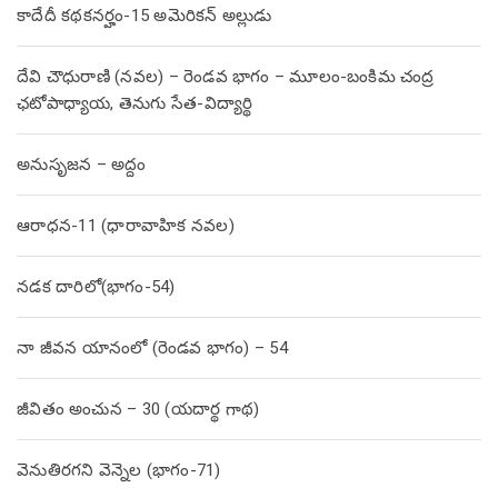
కాదేదీ కథకనర్హం-15 అమెరికన్ అల్లుడు
దేవి చౌధురాణి (నవల) – రెండవ భాగం – మూలం-బంకిమ చంద్ర
ఛటోపాధ్యాయ, తెనుగు సేత-విద్యార్థి
అనుసృజన – అద్దం
ఆరాధన-11 (ధారావాహిక నవల)
నడక దారిలో(భాగం-54)
నా జీవన యానంలో (రెండవ భాగం) – 54
జీవితం అంచున – 30 (యదార్థ గాథ)
వెనుతిరగని వెన్నెల (భాగం-71)