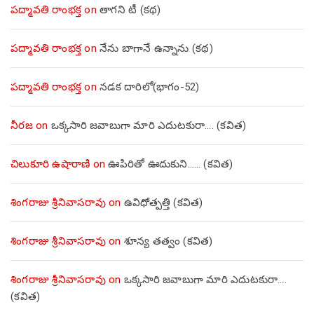
పద్మావతి రాంభక్త
on
తాగని టీ (కథ)
పద్మావతి రాంభక్త
on
నేను బాగానే ఉన్నాను (క‌థ‌)
పద్మావతి రాంభక్త
on
నడక దారిలో(భాగం-52)
నీరజ
on
ఒక్కసారి జవాబుగా మారి ఎదుటకురా…. (కవిత)
చిలుకూరి ఉషారాణి
on
ఊపిరితో ఊదుకుని…… (కవిత)
శింగరాజు శ్రీనివాసరావు
on
ఉవిధోత్పత్తి (కవిత)
శింగరాజు శ్రీనివాసరావు
on
శూన్య తత్వం (కవిత)
శింగరాజు శ్రీనివాసరావు
on
ఒక్కసారి జవాబుగా మారి ఎదుటకురా….
(కవిత)