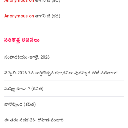
Anonymous
on
తాగని టీ (కథ)
Anonymous
on
తాగని టీ (కథ)
సరికొత్త రచనలు
సంపాదకీయం-జూలై, 2026
నెచ్చెలి-2026 7వ వార్షికోత్సవ కథా,కవితా పురస్కార పోటీ ఫలితాలు!
నువ్వు కూడా..? (కవిత)
వానొచ్చింది (కవిత)
ఈ తరం నడక-26- రోహిణి వంజారి