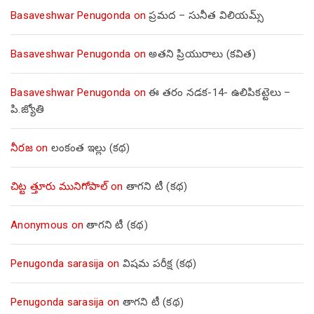
Basaveshwar Penugonda
on
ప్రమద – సునీత విలియమ్స్
Basaveshwar Penugonda
on
అతని ప్రియురాలు (కవిత)
Basaveshwar Penugonda
on
ఈ తరం నడక-14- ఉలిపికట్టెలు –
పి.జ్యోతి
నీరజ
on
లంకంత ఇల్లు (కథ)
చిట్ట త్తూరు మునిగోపాల్
on
తాగని టీ (కథ)
Anonymous
on
తాగని టీ (కథ)
Penugonda sarasija
on
విషమ పరీక్ష (క‌థ‌)
Penugonda sarasija
on
తాగని టీ (కథ)