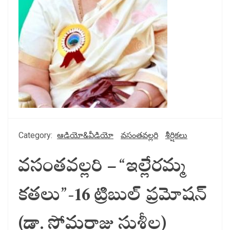
Category:
ఆడియో&వీడియో
వసంతవల్లరి
శీర్షికలు
వసంతవల్లరి – “ఇల్లేరమ్మ
కతలు”-16 ట్రిబుల్ ప్రమోషన్
(డా. సోమరాజు సుశీల)