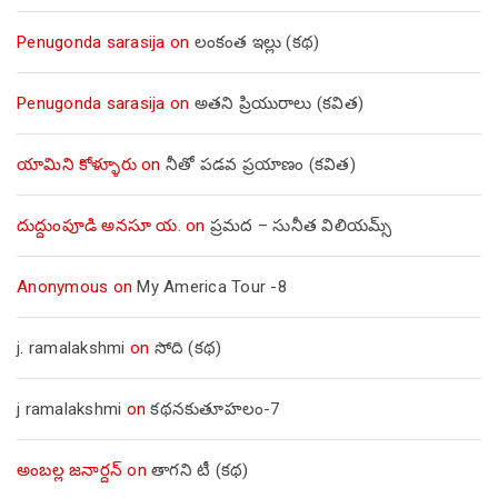
Penugonda sarasija
on
లంకంత ఇల్లు (కథ)
Penugonda sarasija
on
అతని ప్రియురాలు (కవిత)
యామిని కోళ్ళూరు
on
నీతో పడవ ప్రయాణం (కవిత)
దుద్దుంపూడి అనసూ య.
on
ప్రమద – సునీత విలియమ్స్
Anonymous
on
My America Tour -8
j. ramalakshmi
on
సోది (కథ)
j ramalakshmi
on
కథనకుతూహలం-7
అంబల్ల జనార్దన్
on
తాగని టీ (కథ)