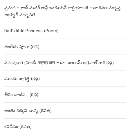
ప్రమద – గాడ్ మదర్ ఆఫ్ ఇండియన్ కార్డియాలజీ – డా.శివరామకృష్ణ
అయ్యర్ పద్మావతి
Dad’s little Princess (Poem)
తంగేడు పూలు (క‌థ‌)
సహస్రధార (హిందీ: सहस्रधारा – డా. బలరామ్ అగ్రవాల్ గారి కథ)
ముందు జాగ్రత్త (క‌థ‌)
తీరం దాటిన… (క‌థ‌)
అంతు చిక్కని దాన్ని (కవిత)
కరదీపం (కవిత)