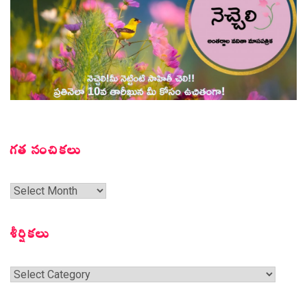
గత సంచికలు
గత
సంచికలు
శీర్షికలు
శీర్షికలు