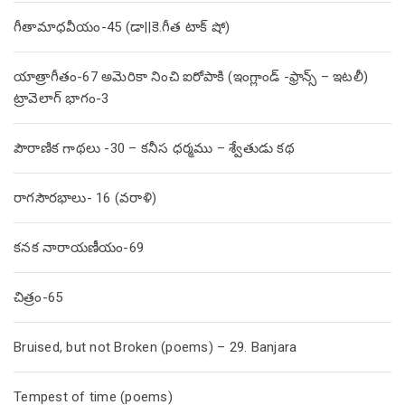
గీతామాధవీయం-45 (డా||కె.గీత టాక్ షో)
యాత్రాగీతం-67 అమెరికా నించి ఐరోపాకి (ఇంగ్లాండ్ -ఫ్రాన్స్ – ఇటలీ)
ట్రావెలాగ్ భాగం-3
పౌరాణిక గాథలు -30 – కనీస ధర్మము – శ్వేతుడు కథ
రాగసౌరభాలు- 16 (వరాళి)
కనక నారాయణీయం-69
చిత్రం-65
Bruised, but not Broken (poems) – 29. Banjara
Tempest of time (poems)