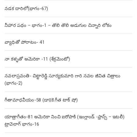
నడక దారిలో(భాగం-67)
నీహార పథం – భాగం-1 – తొలి తొలి అడుగుల చిన్నారి లోకం
వ్యాధితో పోరాటం- 41
నా కళ్ళతో అమెరికా -11 (శేక్రమెంటో)
నవలాస్రవంతి- చిట్టారెడ్డి సూర్యకుమారి గారి నవల జీవిత చిత్రాలు
(భాగం-2)
గీతామాధవీయం-58 (డా||కె.గీత టాక్ షో)
యాత్రాగీతం-81 అమెరికా నించి ఐరోపాకి (ఇంగ్లాండ్ -ఫ్రాన్స్ – ఇటలీ)
ట్రావెలాగ్ భాగం-16