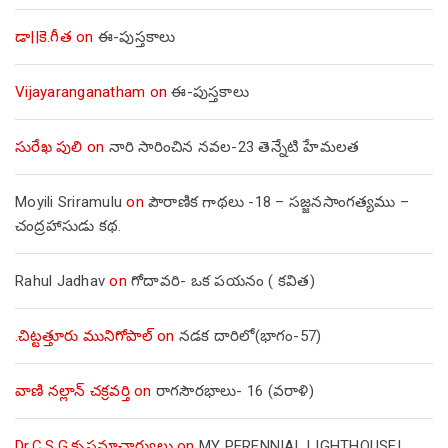
డా||కె.గీత
on
ఈ-పుస్తకాలు
Vijayaranganatham
on
ఈ-పుస్తకాలు
సురేఖ పులి
on
నారి సారించిన నవల-23 తెన్నేటి హేమలత
Moyili Sriramulu
on
పౌరాణిక గాథలు -18 – సజ్జనసాంగత్యము –
చంద్రహాసుడు కథ.
Rahul Jadhav
on
గోదావరి- ఒక పయనం ( కవిత)
.చిట్టత్తూరు మునిగోపాల్
on
నడక దారిలో(భాగం-57)
వాణి నల్లాన్ చక్రవర్తి
on
రాగసౌరభాలు- 16 (వరాళి)
Dr.C.S.G.కృష్ణమాచార్యులు
on
MY PERENNIAL LIGHTHOUSE!