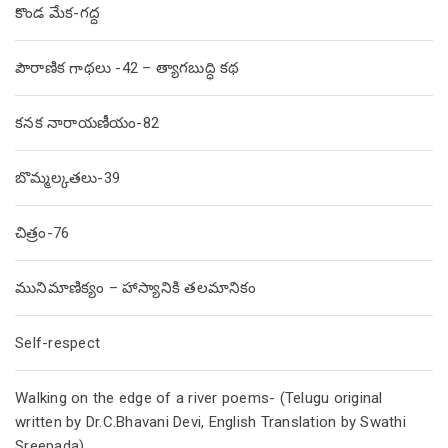
కొండ మేక-గద్ద
పౌరాణిక గాథలు -42 – త్యాగబుద్ధి కథ
కనక నారాయణీయం-82
బొమ్మల్కతలు-39
చిత్రం-76
మునిమాణిక్యం – హాస్యానికి తలమానికం
Self-respect
Walking on the edge of a river poems- (Telugu original
written by Dr.C.Bhavani Devi, English Translation by Swathi
Sreepada)