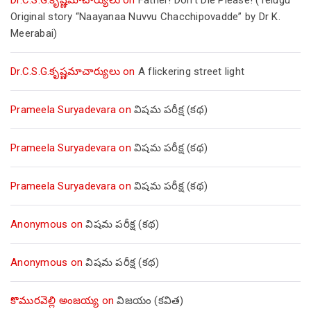
Original story “Naayanaa Nuvvu Chacchipovadde” by Dr K.
Meerabai)
Dr.C.S.G.కృష్ణమాచార్యులు
on
A flickering street light
Prameela Suryadevara
on
విషమ పరీక్ష (క‌థ‌)
Prameela Suryadevara
on
విషమ పరీక్ష (క‌థ‌)
Prameela Suryadevara
on
విషమ పరీక్ష (క‌థ‌)
Anonymous
on
విషమ పరీక్ష (క‌థ‌)
Anonymous
on
విషమ పరీక్ష (క‌థ‌)
కొమురవెల్లి అంజయ్య
on
విజయం (కవిత)