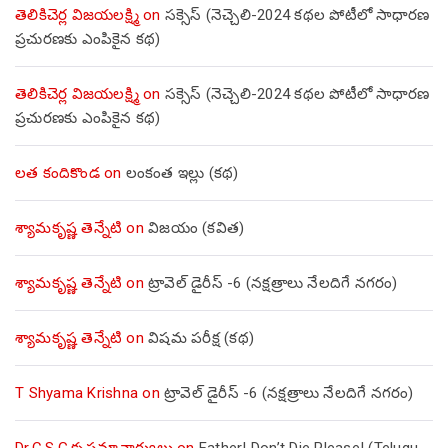
తెలికిచెర్ల విజయలక్ష్మి
on
సక్సెస్ (నెచ్చెలి-2024 కథల పోటీలో సాధారణ
ప్రచురణకు ఎంపికైన కథ)
తెలికిచెర్ల విజయలక్ష్మి
on
సక్సెస్ (నెచ్చెలి-2024 కథల పోటీలో సాధారణ
ప్రచురణకు ఎంపికైన కథ)
లత కందికొండ
on
లంకంత ఇల్లు (కథ)
శ్యామకృష్ణ తెన్నేటి
on
విజయం (కవిత)
శ్యామకృష్ణ తెన్నేటి
on
ట్రావెల్ డైరీస్ -6 (నక్షత్రాలు నేలదిగే నగరం)
శ్యామకృష్ణ తెన్నేటి
on
విషమ పరీక్ష (క‌థ‌)
T Shyama Krishna
on
ట్రావెల్ డైరీస్ -6 (నక్షత్రాలు నేలదిగే నగరం)
Dr.C.S.G.కృష్ణమాచార్యులు
on
Father! Don’t Die Please! (Telugu