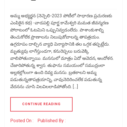
అమ్మ అభ్యర్థన (నెచ్చెలి-2023 పోటీలో సాధారణ ప్రచురణకు
ఎంపికైన కథ) -వాడపల్లి పూర్ణ కామేశ్వరి మమత జీవన్మరణ
పోరాటంలో ఓటమిని ఒప్పునివ్వడంలేదు. పాశాంకుశాల్ని
తెంచుకోలేక ప్రాణాలను నిలుపుకోవాలన్న తాపత్రయం.
ఉగ్రరూపం దాల్చిన వ్యాధి విన్యాసానికి తల ఒగ్గక తప్పట్లేదు.
మృత్యువు లాగేస్తుండగా, కనురెప్పలు బరువెక్కి
వాలిపోతున్నాయి. మనసులో మాత్రం ఏదో ఆవెదన, ఆందోళన.
చేజారిపోతున్న శ్వాస. తుఫాను సమయంలో సముద్రంలా
అల్లకల్లోలంగా ఉంది దివ్య మనసు. బ్రతకాలని అమ్మ
పడుతున్నతాపత్రయాన్ని, చావునెదిరించలేక పడుతున్న
వేదనను చూసి విలవిలలాడిపోతోంది. […]
CONTINUE READING
Posted On :
Published By :