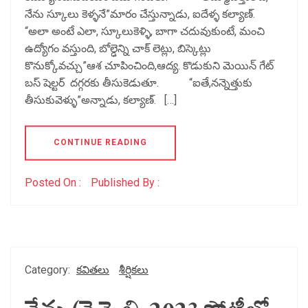
నేను స్కూలు కెళ్ళనే”మారం చేస్తున్నాడు, ఐదేళ్ళ కల్యాణ్.
“అలా అంటే ఎలా, స్కూలుకెళ్ళి, బాగా చదువుకుంటే, మంచి
ఉద్యోగం వస్తుంది, బోల్ఢెన్ని చాక్ లెట్లు, బిస్కెట్లు
కొనుక్కోవచ్చు”ఆశ చూపించింది,ఆద్య. కొడుకుని మెయిన్ గేట్
బస్ షెల్టర్ దగ్గరకు తీసుకెడుతూ. “ఐతే,నన్నెత్తుకు
తీసుకువెళ్ళు”అన్నాడు, కల్యాణ్. […]
CONTINUE READING
Posted On :
Published By :
Category:
కవితలు
శీర్షికలు