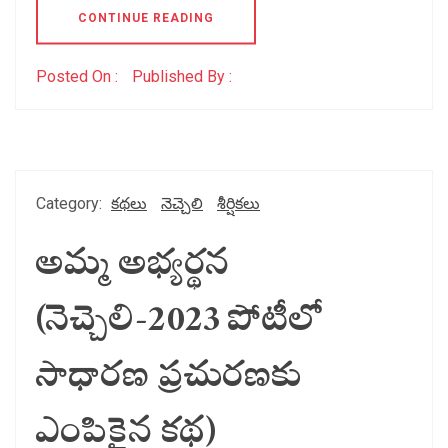
CONTINUE READING
Posted On :
Published By :
Category:
కథలు
నెచ్చెలి
శీర్షికలు
అమ్మ అభ్యర్థన
(నెచ్చెలి-2023 పోటీలో
సాధారణ ప్రచురణకు
ఎంపికైన కథ)