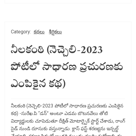
Category:
కథలు
శీర్షికలు
నీలకంఠి (నెచ్చెలి-2023
పోటీలో సాధారణ ప్రచురణకు
ఎంపికైన కథ)
నీలకంఠి (నెచ్చెలి-2023 పోటీలో సాధారణ ప్రచురణకు ఎంపికైన
కథ) -సురేఖ.పి “డన్” అంటూ ఎడమ బొటనవేలు తోటి
విద్యార్థులకు చూపెడుతూ దీక్షిత్ మోటార్బైక్ స్టార్ట్ చేశాడు, రాంగ్
సైడ్ నుండి దూసుకు వస్తున్నాడు. క్లాస్ ఫస్ట్ శరణ్యను ఇన్సల్ట్