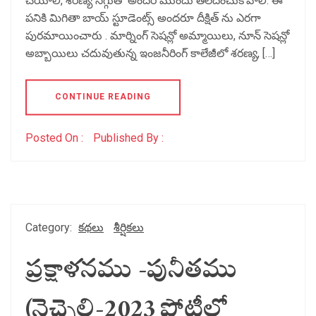
చేయాలి, శరణ్య సిగ్గుతో అందరి ముందు తలదించుకోవాలి. ఈ
పనికి మిగితా బాయ్ స్టూడెంట్స్ అందరూ దీక్షిత్ ను ఎరగా
పురమాయించారు . మార్నింగ్ సెషన్లో అమ్మాయిలు, నూన్ సెషన్లో
అబ్బాయిలు చదువుతున్న ఇంజనీరింగ్ కాలేజీలో శరణ్య, […]
CONTINUE READING
Posted On :
Published By :
Category:
కథలు
శీర్షికలు
ప్రక్షాళనము -పునీతము
(నెచ్చెలి-2023 పోటీలో