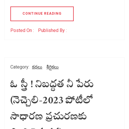
CONTINUE READING
Posted On :
Published By :
Category:
కథలు
శీర్షికలు
ఓ స్త్రీ ! నిబద్ధత నీ పేరు
(నెచ్చెలి-2023 పోటీలో
సాధారణ ప్రచురణకు