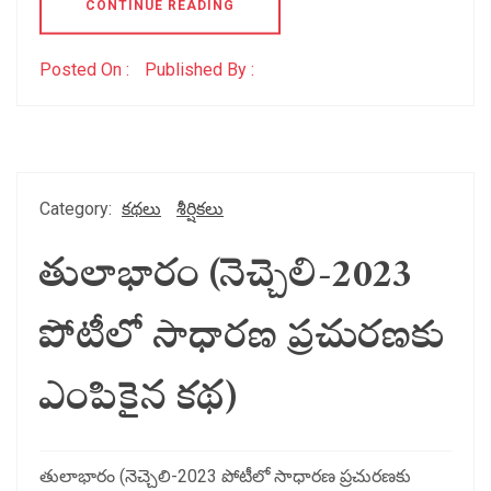
CONTINUE READING
Posted On :
Published By :
Category:
కథలు
శీర్షికలు
తులాభారం (నెచ్చెలి-2023
పోటీలో సాధారణ ప్రచురణకు
ఎంపికైన కథ)
తులాభారం (నెచ్చెలి-2023 పోటీలో సాధారణ ప్రచురణకు