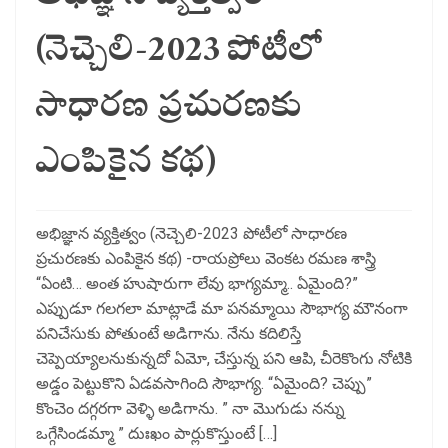
(నెచ్చెలి-2023 పోటీలో
సాధారణ ప్రచురణకు
ఎంపికైన కథ)
అభిజ్ఞాన వ్యక్తిత్వం (నెచ్చెలి-2023 పోటీలో సాధారణ
ప్రచురణకు ఎంపికైన కథ) -రాయప్రోలు వెంకట రమణ శాస్త్రి
“ఏంటి… అంత హుషారుగా లేవు భాగ్యమ్మా.. ఏమైంది?”
ఎప్పుడూ గలగలా మాట్లాడే మా పనమ్మాయి సౌభాగ్య మౌనంగా
పనిచేసుకు పోతుంటే అడిగాను. నేను కదిలిస్తే
చెప్పెయ్యాలనుకున్నదో ఏమో, చేస్తున్న పని ఆపి, చీరెకొంగు నోటికి
అడ్డం పెట్టుకొని ఏడవసాగింది సౌభాగ్య. “ఏమైంది? చెప్పు”
కొంచెం దగ్గరగా వెళ్ళి అడిగాను. ” నా మొగుడు నన్ను
ఒగ్గేసిండమ్మా ” దుఃఖం పార్లుకొస్తుంటే […]