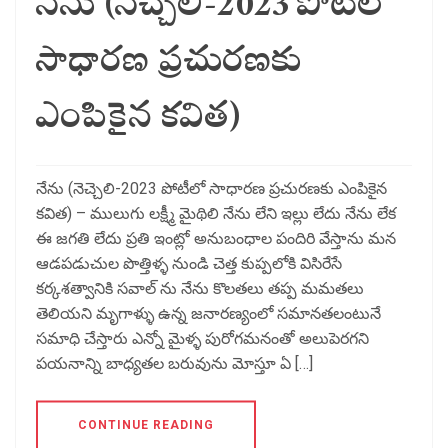
నేను (నెచ్చెలి-2023 పోటీలో
సాధారణ ప్రచురణకు
ఎంపికైన కవిత)
నేను (నెచ్చెలి-2023 పోటీలో సాధారణ ప్రచురణకు ఎంపికైన
కవిత) – ములుగు లక్ష్మీ మైథిలి నేను లేని ఇల్లు లేదు నేను లేక
ఈ జగతి లేదు ప్రతి ఇంట్లో అనుబంధాల పందిరి వేస్తాను మన
ఆడపడుచుల పొత్తిళ్ళ నుండి చెత్త కుప్పలోకి విసిరేసే
కర్కశత్వానికి సవాల్ ను నేను కొలతలు తప్ప మమతలు
తెలియని మృగాళ్ళు ఉన్న జనారణ్యంలో సమానతలంటునే
సమాధి చేస్తారు ఎన్నో మైళ్ళ పురోగమనంతో అలుపెరగని
పయనాన్ని బాధ్యతల బరువును మోస్తూ ఏ […]
CONTINUE READING