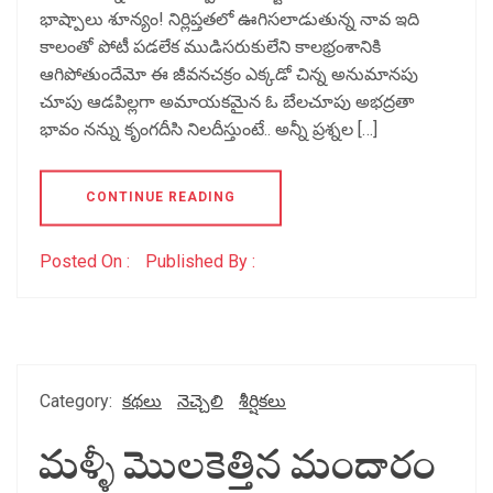
భాష్పాలు శూన్యం! నిర్లిప్తతలో ఊగిసలాడుతున్న నావ ఇది
కాలంతో పోటీ పడలేక ముడిసరుకులేని కాలభ్రంశానికి
ఆగిపోతుందేమో ఈ జీవనచక్రం ఎక్కడో చిన్న అనుమానపు
చూపు ఆడపిల్లగా అమాయకమైన ఓ బేలచూపు అభద్రతా
భావం నన్ను కృంగదీసి నిలదీస్తుంటే.. అన్నీ ప్రశ్నల […]
CONTINUE READING
Posted On :
Published By :
Category:
కథలు
నెచ్చెలి
శీర్షికలు
మళ్ళీ మొలకెత్తిన మందారం