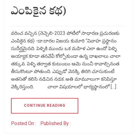
ఎంపికైన కథ)
వరించ వచ్చిన (నెచ్చెలి-2023 పోటీలో సాధారణ ప్రచురణకు
ఎంపికైన కథ) -డా.దారల విజయ కుమారి “వివాహ ప్రస్థానం
సుదీర్ఘమైనది. పెళ్ళికి ముందు ఒక మహిళ ఎలా ఉందో పెళ్ళి
అయ్యాక కూడా తనవేవీ కోల్పోకుండా ఉన్న దాఖలాలు చాలా
తక్కువ. పెళ్ళి తర్వాత కుటుంబం ఆమె నుంచీ కావాల్సినంత
తీసుకొంటూ పోతుంది. ఎప్పుడో వెనక్కి తిరిగి చూసుకుంటే
అతనితో కలిసి నడిచిన నడక..అతి మామూలుగా కనిపిస్తూ
వెక్కిరిస్తుంది. చాలా విషయాలలో భార్యస్థానంలో […]
CONTINUE READING
Posted On :
Published By :