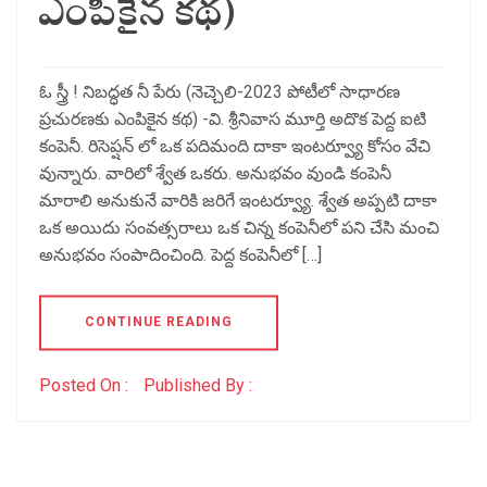
ఎంపికైన కథ)
ఓ స్త్రీ ! నిబద్ధత నీ పేరు (నెచ్చెలి-2023 పోటీలో సాధారణ
ప్రచురణకు ఎంపికైన కథ) -వి. శ్రీనివాస మూర్తి అదొక పెద్ద ఐటి
కంపెనీ. రిసెప్షన్ లో ఒక పదిమంది దాకా ఇంటర్వ్యూ కోసం వేచి
వున్నారు. వారిలో శ్వేత ఒకరు. అనుభవం వుండి కంపెనీ
మారాలి అనుకునే వారికి జరిగే ఇంటర్వ్యూ. శ్వేత అప్పటి దాకా
ఒక అయిదు సంవత్సరాలు ఒక చిన్న కంపెనీలో పని చేసి మంచి
అనుభవం సంపాదించింది. పెద్ద కంపెనీలో […]
CONTINUE READING
Posted On :
Published By :