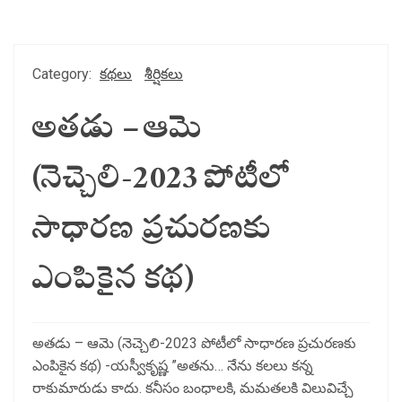
Category:
కథలు
శీర్షికలు
అతడు – ఆమె
(నెచ్చెలి-2023 పోటీలో
సాధారణ ప్రచురణకు
ఎంపికైన కథ)
అతడు – ఆమె (నెచ్చెలి-2023 పోటీలో సాధారణ ప్రచురణకు
ఎంపికైన కథ) -యస్వీకృష్ణ ”అతను… నేను కలలు కన్న
రాకుమారుడు కాదు. కనీసం బంధాలకి, మమతలకి విలువిచ్చే