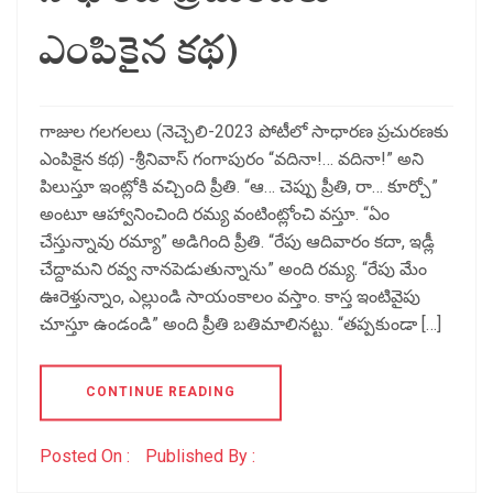
ఎంపికైన కథ)
గాజుల గలగలలు (నెచ్చెలి-2023 పోటీలో సాధారణ ప్రచురణకు
ఎంపికైన కథ) -శ్రీనివాస్ గంగాపురం “వదినా!… వదినా!” అని
పిలుస్తూ ఇంట్లోకి వచ్చింది ప్రీతి. “ఆ… చెప్పు ప్రీతి, రా… కూర్చో”
అంటూ ఆహ్వానించింది రమ్య వంటింట్లోంచి వస్తూ. “ఏం
చేస్తున్నావు రమ్యా” అడిగింది ప్రీతి. “రేపు ఆదివారం కదా, ఇడ్లీ
చేద్దామని రవ్వ నానపెడుతున్నాను” అంది రమ్య. “రేపు మేం
ఊరెళ్తున్నాం, ఎల్లుండి సాయంకాలం వస్తాం. కాస్త ఇంటివైపు
చూస్తూ ఉండండి” అంది ప్రీతి బతిమాలినట్టు. “తప్పకుండా […]
CONTINUE READING
Posted On :
Published By :