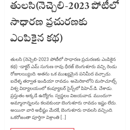
తులసి(నెచ్చెలి-2023 పోటీలో
సాధారణ ప్రచురణకు
ఎంపికైన కథ)
తులసి (నెచ్చెలి-2023 పోటీలో సాధారణ ప్రచురణకు ఎంపికైన
కథ) -డాక్టర్ ఎమ్ సుగుణ రావు ధీరజ్‌ బెంగుళూరు వచ్చి రెండు
రోజులయ్యింది. అతను ఒక ముఖ్యమైన పనిమీద వచ్చాడు.
ఐదేళ్ళ తర్వాత ఇండియా రావడం. అమెరికాలోని మసాచూట్స్‌
విశ్వ విద్యాలయంలో కంప్యూటర్‌ సైన్స్‌లో పిహెచ్‌.డి. చేశాడు.
ప్రస్తుతం అక్కడే ఉద్యోగం. స్వస్థలం విజయవాడ. ముందుగా
అమ్మానాన్నలను కలవకుండా బెంగుళూరు రావడం ఇష్టం లేదు.
అయినా వారి అభీష్టం మేరకే, బెంగుళూరు రావలసి వచ్చింది.
ఒకరోజంతా పూర్తిగా విశ్రాంతి […]