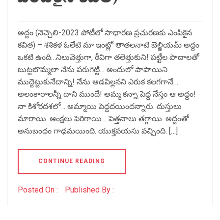
అద్దం (నెచ్చెలి-2023 పోటీలో సాధారణ ప్రచురణకు ఎంపికైన
కవిత) – శశికళ ఓలేటి మా ఇంట్లో తాతలనాటి బెల్జియమ్ అద్దం
ఒకటి ఉంది…నిలువెత్తుగా, ఠీవిగా తలెత్తుకుని! పట్టీల పాదాలతో
బుట్టబొమ్మలా నేను పరుగెట్టి… అందులో పాపాయిని
ముద్దెట్టుకునేదాన్ని! నేను ఆడపిల్లనని ఎరుక కలగగానే…
అలంకారాలన్నీ దాని ముందే! అమ్మ కన్నా పెద్ద నేస్తం ఆ అద్దం!
నా కిశోరదశలో… అమ్మాయి పెద్దదయిందన్నారు. దుస్తులు
మారాయి. ఆంక్షలు పెరిగాయి… పెత్తనాలు తగ్గాయి. అద్దంతో
అనుబంధం గాఢమయింది. యుక్తవయసు వచ్చింది. […]
CONTINUE READING
Posted On :
Published By :