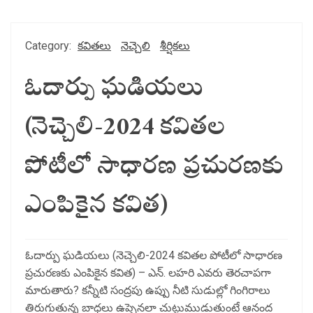
Category:
కవితలు
నెచ్చెలి
శీర్షికలు
ఓదార్పు ఘడియలు
(నెచ్చెలి-2024 కవితల
పోటీలో సాధారణ ప్రచురణకు
ఎంపికైన కవిత)
ఓదార్పు ఘడియలు (నెచ్చెలి-2024 కవితల పోటీలో సాధారణ
ప్రచురణకు ఎంపికైన కవిత) – ఎన్. లహరి ఎవరు తెరచాపగా
మారుతారు? కన్నీటి సంద్రపు ఉప్పు నీటి సుడుల్లో గింగిరాలు
తిరుగుతున్న బాధలు ఉప్పెనలా చుట్టుముడుతుంటే ఆనంద