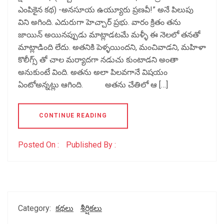
ఎంపికైన కథ) -అనసూయ ఉయ్యూరు ప్రణవీ!” అనే పిలుపు
విని అగింది. ఎదురుగా హెచ్చార్ ప్రభు. వారం క్రితం తను
జాయిన్ అయినప్పుడు మాట్లాడటమే మళ్ళీ ఈ నెలలో తనతో
మాట్లాడింది లేదు. అతనికి పెళ్ళయిందని‌, మంచివాడని,‌ మహిళా
కొలీగ్స్ తో చాల మర్యాదగా నడుచు కుంటాడని అంతా
అనుకుంటే వింది‌‌. అతను అలా పిలవగానే విషయం
ఏంటోఅన్నట్లు ఆగింది. అతను చేతిలో ఆ […]
CONTINUE READING
Posted On :
Published By :
Category:
కథలు
శీర్షికలు