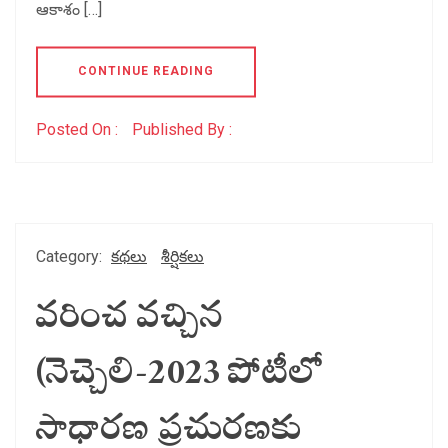
ఆకాశం […]
CONTINUE READING
Posted On :
Published By :
Category:
కథలు
శీర్షికలు
వరించ వచ్చిన
(నెచ్చెలి-2023 పోటీలో
సాధారణ ప్రచురణకు