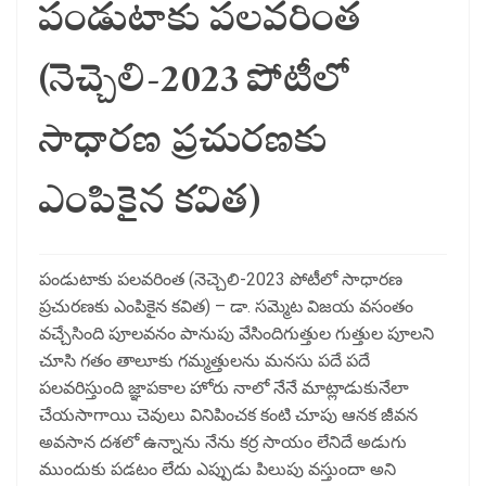
పండుటాకు పలవరింత
(నెచ్చెలి-2023 పోటీలో
సాధారణ ప్రచురణకు
ఎంపికైన కవిత)
పండుటాకు పలవరింత (నెచ్చెలి-2023 పోటీలో సాధారణ
ప్రచురణకు ఎంపికైన కవిత) – డా. సమ్మెట విజయ వసంతం
వచ్చేసింది పూలవనం పానుపు వేసిందిగుత్తుల గుత్తుల పూలని
చూసి గతం తాలూకు గమ్మత్తులను మనసు పదే పదే
పలవరిస్తుంది జ్ఞాపకాల హోరు నాలో నేనే మాట్లాడుకునేలా
చేయసాగాయి చెవులు వినిపించక కంటి చూపు ఆనక జీవన
అవసాన దశలో ఉన్నాను నేను కర్ర సాయం లేనిదే అడుగు
ముందుకు పడటం లేదు ఎప్పుడు పిలుపు వస్తుందా అని