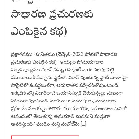
సాధారణ ప్రచురణకు
ఎంపికైన కథ)
ప్రక్షాళనము -పునీతము (నెచ్చెలి-2023 పోటీలో సాధారణ
ప్రచురణకు ఎంపికైన కథ) -అయ్యల సోమయాజుల
సుబ్రహ్మణ్యము వికాస్‌ నన్ను రమ్మంటే వారం సెలవు పెట్టి
ముంబాయికి వచ్చాను ఫ్లైట్‌లో. వికాస్‌ వుంటున్న ఫ్లాట్‌ చాలా హై
సొసైటీలో కంఫర్టబుల్‌గా, అధునాతన ఫర్నీచర్‌తోవుంటుంది.
ఇక్కడికి వస్తే ఎడారిదాటి ఒయాసిస్సుకి చేరుకున్నట్టు సుఖంగా
హాయిగా వుంటుంది. మామూలు మనుషులు, మామూలు
ప్రపంచం మాయమైపోతారు. మాయాలోకం, ఒక అందాల దీవిలో
ఆనందంలో తేలుతున్న అనుభూతి మనసుని మత్తుగా
ఆవరిస్తుంది.” ముఝె మస్త్‌ మవోల్‌మే […]