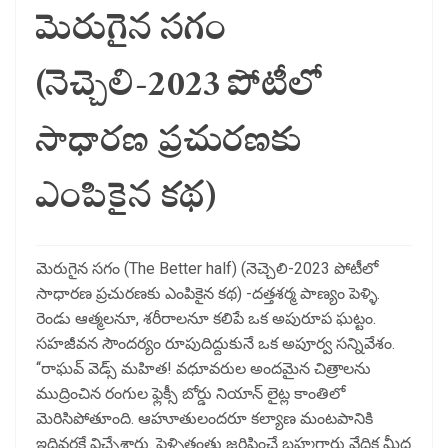
మెరుగైన సగం
(నెచ్చెలి-2023 పోటీలో
సాధారణ ప్రచురణకు
ఎంపికైన కథ)
మెరుగైన సగం (The Better half) (నెచ్చెలి-2023 పోటీలో
సాధారణ ప్రచురణకు ఎంపికైన కథ) -దత్తశర్మ పాణ్యం పెళ్ళి.
రెండు ఆత్మలనూ, శరీరాలనూ కలిపే ఒక అపురూప ఘట్టం.
సహజీవన సౌందర్యం రూపుదిద్దుకునే ఒక అపూర్వ సన్నివేశం.
‘‘రాఘవ్‌ వెడ్స్‌ మహిత! వధూవరుల అందమైన చిత్రాలను
ముద్రించిన రంగుల ఫ్లెక్సీ బోర్డు నియాన్‌ లైట్ల కాంతిలో
మెరిసిపోతూంది. ఆహూతులందరూ కల్యాణ మంటపానికి
ఇదివరకే విచ్చేశారు. పెళ్ళితంతు జరిపించే బ్రహ్మగారు వేదిక మీద