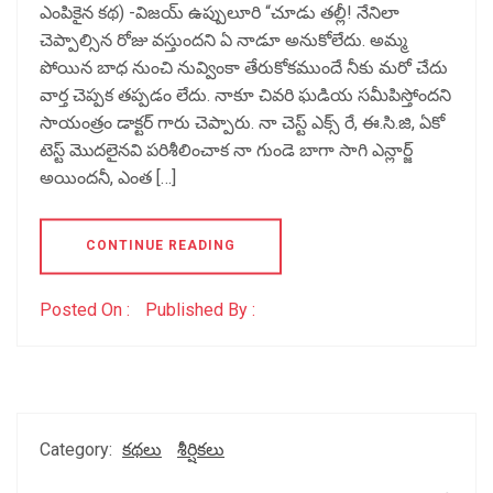
ఎంపికైన కథ) -విజయ్ ఉప్పులూరి “చూడు తల్లీ! నేనిలా
చెప్పాల్సిన రోజు వస్తుందని ఏ నాడూ అనుకోలేదు. అమ్మ
పోయిన బాధ నుంచి నువ్వింకా తేరుకోకముందే నీకు మరో చేదు
వార్త చెప్పక తప్పడం లేదు. నాకూ చివరి ఘడియ సమీపిస్తోందని
సాయంత్రం డాక్టర్ గారు చెప్పారు. నా చెస్ట్ ఎక్స్ రే, ఈ.సి.జి, ఏకో
టెస్ట్ మొదలైనవి పరిశీలించాక నా గుండె బాగా సాగి ఎన్లార్జ్
అయిందనీ, ఎంత […]
CONTINUE READING
Posted On :
Published By :
Category:
కథలు
శీర్షికలు