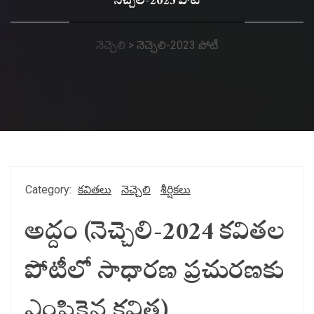
నెచ్చెలి-2023 పోటీ
నెచ్చెలి
>
నెచ్చెలి-2023 పోటీ
Category:
కవితలు
నెచ్చెలి
శీర్షికలు
అద్దం (నెచ్చెలి-2024 కవితల
పోటీలో సాధారణ ప్రచురణకు
ఎంపికైన కవిత)