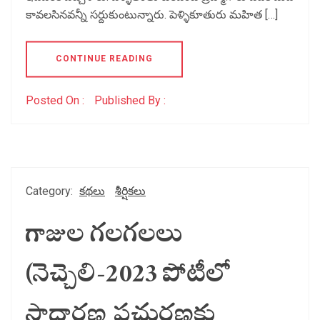
కావలసినవన్నీ సర్దుకుంటున్నారు. పెళ్ళికూతురు మహిత […]
CONTINUE READING
Posted On :
Published By :
Category:
కథలు
శీర్షికలు
గాజుల గలగలలు
(నెచ్చెలి-2023 పోటీలో
సాధారణ ప్రచురణకు