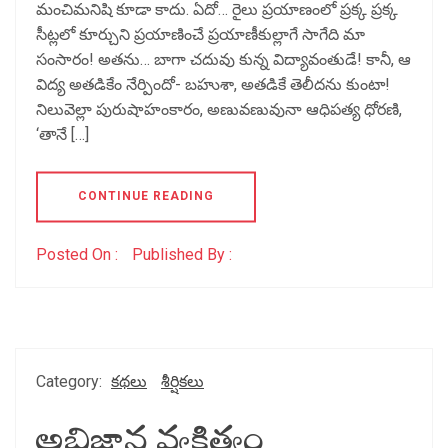
మంచిమనిషి కూడా కాదు. ఏదో… రైలు ప్రయాణంలో ప్రక్క ప్రక్క
సీట్లలో కూర్చుని ప్రయాణించే ప్రయాణీకుల్లాగే సాగేది మా
సంసారం! అతను… బాగా చదువు కున్న విద్యావంతుడే! కానీ, ఆ
విద్య అతడికేం నేర్పిందో- బహుశా, అతడికే తెలీదను కుంటా!
నిలువెల్లా పురుషాహంకారం, అణువణువునా ఆధిపత్య ధోరణి,
‘తానే […]
CONTINUE READING
Posted On :
Published By :
Category:
కథలు
శీర్షికలు
అభిజ్ఞాన వ్యక్తిత్వం