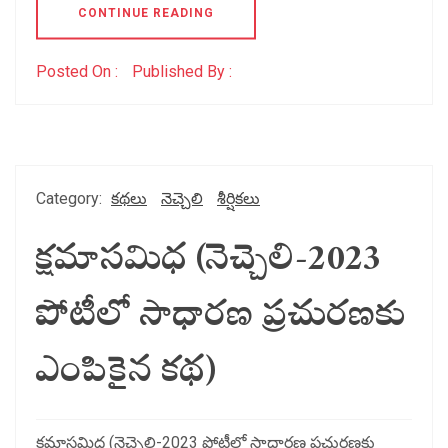
CONTINUE READING
Posted On :
Published By :
Category:
కథలు
నెచ్చెలి
శీర్షికలు
క్షమాసమిధ (నెచ్చెలి-2023
పోటీలో సాధారణ ప్రచురణకు
ఎంపికైన కథ)
క్షమాసమిధ (నెచ్చెలి-2023 పోటీలో సాధారణ ప్రచురణకు