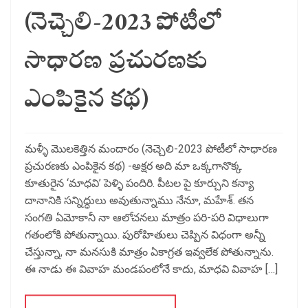
(నెచ్చెలి-2023 పోటీలో
సాధారణ ప్రచురణకు
ఎంపికైన కథ)
మళ్ళీ మొలకెత్తిన మందారం (నెచ్చెలి-2023 పోటీలో సాధారణ
ప్రచురణకు ఎంపికైన కథ) -అక్షర అది మా ఒక్కగానొక్క
కూతురైన ‘మాధవి’ పెళ్ళి పందిరి. పీటల పై కూర్చుని కన్యా
దానానికి సన్నిద్ధులు అవుతున్నాము నేనూ, మహేశ్. తన
సంగతి ఏమోకానీ నా ఆలోచనలు మాత్రం పరి-పరి విధాలుగా
గతంలోకి పోతున్నాయి. పురోహితులు చెప్పిన విధంగా అన్నీ
చేస్తున్నా, నా మనసుకి మాత్రం ఏకాగ్రత ఇవ్వలేక పోతున్నాను.
ఈ నాడు ఈ వివాహ మండపంలోనే కాదు, మాధవి వివాహ […]