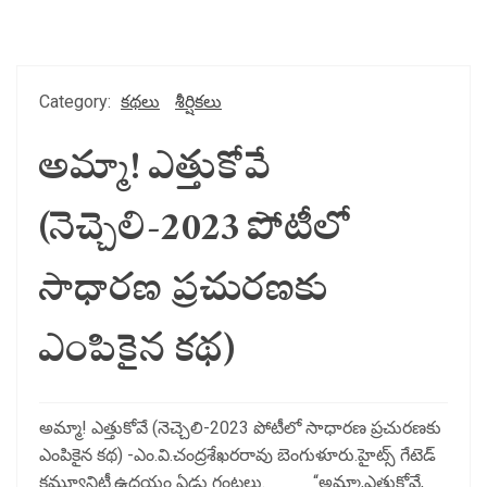
Category:
కథలు
శీర్షికలు
అమ్మా! ఎత్తుకోవే
(నెచ్చెలి-2023 పోటీలో
సాధారణ ప్రచురణకు
ఎంపికైన కథ)
అమ్మా! ఎత్తుకోవే (నెచ్చెలి-2023 పోటీలో సాధారణ ప్రచురణకు
ఎంపికైన కథ) -ఎం.వి.చంద్రశేఖరరావు బెంగుళూరు.హైట్స్ గేటెడ్
కమ్యూనిటీ.ఉదయం ఏడు గంటలు. “అమ్మా,ఎత్తుకోవే,