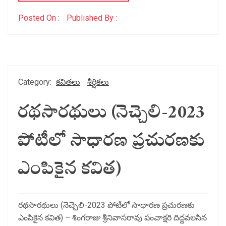
Posted On :
Published By :
Category:
కవితలు
శీర్షికలు
రథసారథులు (నెచ్చెలి-2023
పోటీలో సాధారణ ప్రచురణకు
ఎంపికైన కవిత)
రథసారథులు (నెచ్చెలి-2023 పోటీలో సాధారణ ప్రచురణకు
ఎంపికైన కవిత) – శింగరాజు శ్రీనివాసరావు పంచాక్షరి దిద్దవలసిన