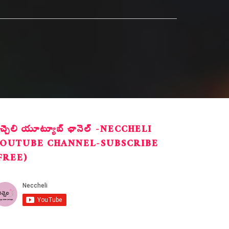
ెచ్చెలి యూట్యూబ్ ఛానెల్ -NECCHELI
OUTUBE CHANNEL-SUBSCRIBE
FREE)