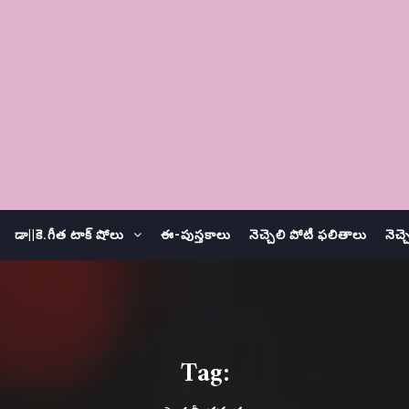
డా||కె.గీత టాక్ షోలు
ఈ-పుస్తకాలు
నెచ్చెలి పోటీ ఫలితాలు
నెచ్
Tag: