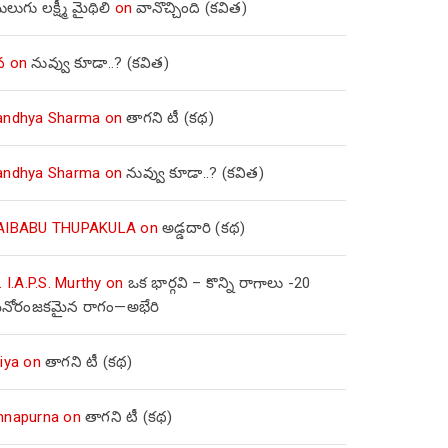
లుగు లక్ష్మీ మైథిలి
on
వానొచ్చింది (కవిత)
వ
on
నువ్వు కూడా..? (కవిత)
andhya Sharma
on
తాగని టీ (కథ)
andhya Sharma
on
నువ్వు కూడా..? (కవిత)
AIBABU THUPAKULA
on
అడ్డదారి (కథ)
. I.A.P.S. Murthy
on
ఒక భార్గవి – కొన్ని రాగాలు -20
నోరంజకమైన రాగం—అభేరి
iya
on
తాగని టీ (కథ)
nnapurna
on
తాగని టీ (కథ)