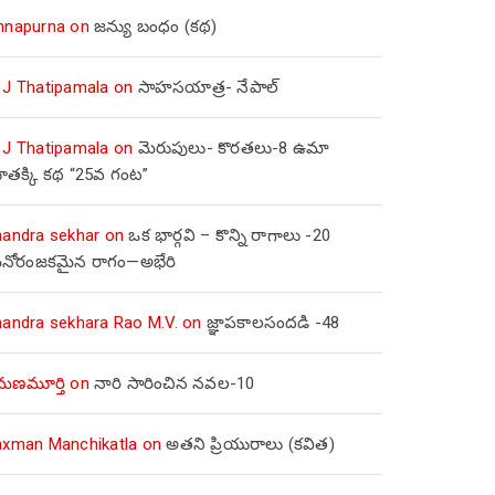
nnapurna
on
జన్యు బంధం (కథ)
 J Thatipamala
on
సాహసయాత్ర- నేపాల్‌
 J Thatipamala
on
మెరుపులు- కొరతలు-8 ఉమా
ూతక్కి కథ “25వ గంట”
handra sekhar
on
ఒక భార్గవి – కొన్ని రాగాలు -20
నోరంజకమైన రాగం—అభేరి
handra sekhara Rao M.V.
on
జ్ఞాపకాలసందడి -48
మణమూర్తి
on
నారి సారించిన నవల-10
axman Manchikatla
on
అతని ప్రియురాలు (కవిత)