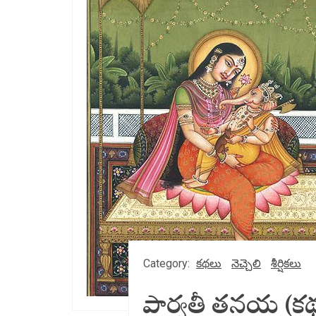
Category:
కథలు
నెచ్చెలి
శీర్షికలు
పార్వతీ తనయ (క