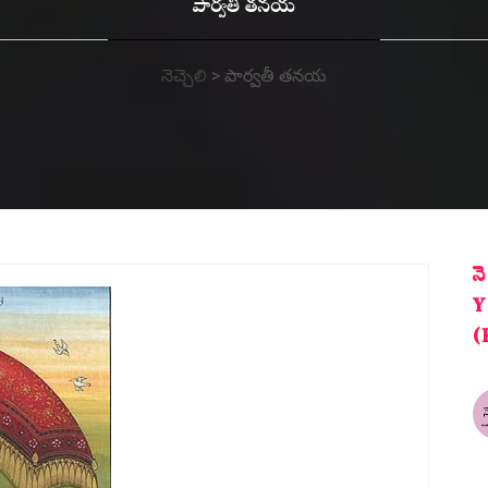
పార్వతీ తనయ
నెచ్చెలి
>
పార్వతీ తనయ
న
Y
(