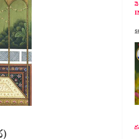
న
I
S
గ
థ)