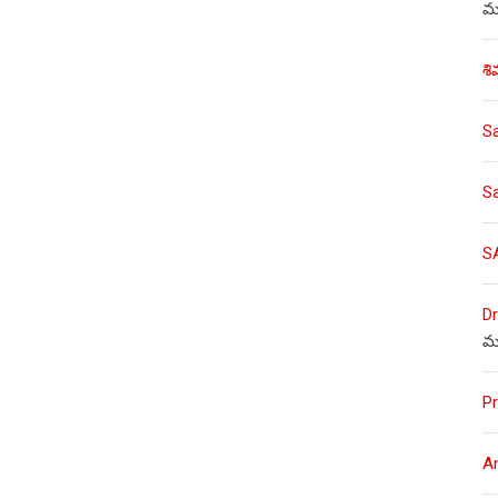
ము
శి
S
S
S
Dr
మ
Pr
A