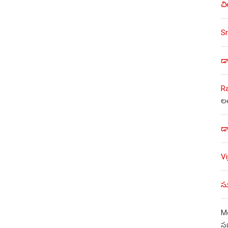
చి
Sr
డా
R
ల
డా
V
సు
Mo
స