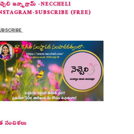
ెచ్చెలి ఇన్స్టాగ్రామ్ -NECCHELI
NSTAGRAM-SUBSCRIBE (FREE)
UBSCRIBE
త సంచికలు