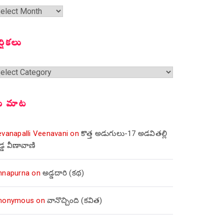
త
ంచికలు
ర్షికలు
్షికలు
ీ మాట
evanapalli Veenavani
on
కొత్త అడుగులు-17 అడవితల్లి
డ్డ వీణావాణి
nnapurna
on
అడ్డదారి (కథ)
nonymous
on
వానొచ్చింది (కవిత)