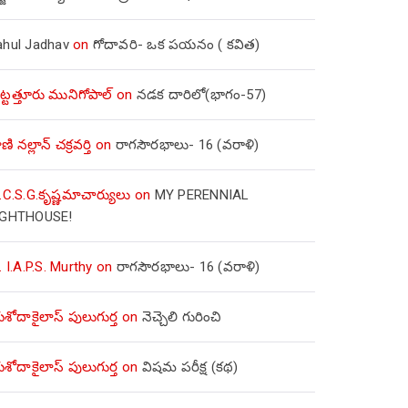
ahul Jadhav
on
గోదావరి- ఒక పయనం ( కవిత)
ిట్టత్తూరు మునిగోపాల్
on
నడక దారిలో(భాగం-57)
ణి నల్లాన్ చక్రవర్తి
on
రాగసౌరభాలు- 16 (వరాళి)
.C.S.G.కృష్ణమాచార్యులు
on
MY PERENNIAL
IGHTHOUSE!
. I.A.P.S. Murthy
on
రాగసౌరభాలు- 16 (వరాళి)
ోదాకైలాస్ పులుగుర్త
on
నెచ్చెలి గురించి
ోదాకైలాస్ పులుగుర్త
on
విషమ పరీక్ష (క‌థ‌)