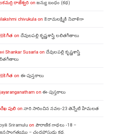
లకమర్రి రాజేశ్వరి
on
జన్యు బంధం (కథ)
ilakshmi chivukula
on
కె.రామలక్ష్మికి నివాళిగా
||కె.గీత
on
దేవులపల్లి కృష్ణశాస్త్రి లలితగీతాలు
avi Shankar Susarla
on
దేవులపల్లి కృష్ణశాస్త్రి
లితగీతాలు
||కె.గీత
on
ఈ-పుస్తకాలు
ijayaranganatham
on
ఈ-పుస్తకాలు
రేఖ పులి
on
నారి సారించిన నవల-23 తెన్నేటి హేమలత
yili Sriramulu
on
పౌరాణిక గాథలు -18 –
జ్జనసాంగత్యము – చంద్రహాసుడు కథ.