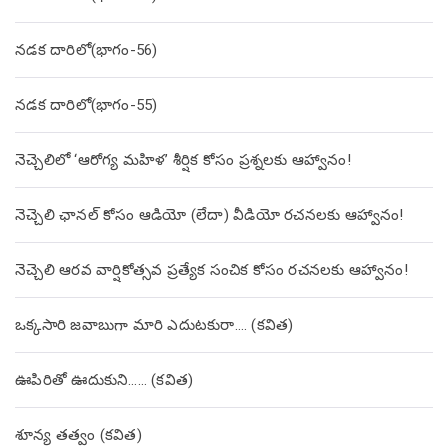
నడక దారిలో(భాగం-56)
నడక దారిలో(భాగం-55)
నెచ్చెలిలో ‘ఆరోగ్య మహిళ’ శీర్షిక కోసం ప్రశ్నలకు ఆహ్వానం!
నెచ్చెలి ఛానల్ కోసం ఆడియో (లేదా) వీడియో రచనలకు ఆహ్వానం!
నెచ్చెలి ఆరవ వార్షికోత్సవ ప్రత్యేక సంచిక కోసం రచనలకు ఆహ్వానం!
ఒక్కసారి జవాబుగా మారి ఎదుటకురా…. (కవిత)
ఊపిరితో ఊదుకుని…… (కవిత)
శూన్య తత్వం (కవిత)