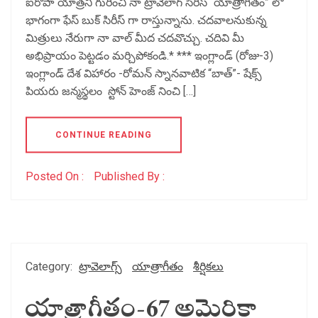
ఐరోపా యాత్రని గురించి నా ట్రావెలాగ్ సిరీస్ “యాత్రాగీతం” లో
భాగంగా ఫేస్ బుక్ సిరీస్ గా రాస్తున్నాను. చదవాలనుకున్న
మిత్రులు నేరుగా నా వాల్ మీద చదవొచ్చు. చదివి మీ
అభిప్రాయం పెట్టడం మర్చిపోకండి.* *** ఇంగ్లాండ్ (రోజు-3)
ఇంగ్లాండ్ దేశ విహారం -రోమన్ స్నానవాటిక “బాత్”- షేక్స్
పియరు జన్మస్థలం స్టోన్ హెంజ్ నించి […]
CONTINUE READING
Posted On :
Published By :
Category:
ట్రావెలాగ్స్
యాత్రాగీతం
శీర్షికలు
యాత్రాగీతం-67 అమెరికా