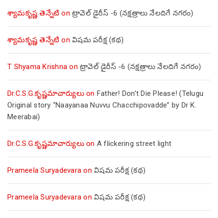
శ్యామకృష్ణ తెన్నేటి
on
ట్రావెల్ డైరీస్ -6 (నక్షత్రాలు నేలదిగే నగరం)
శ్యామకృష్ణ తెన్నేటి
on
విషమ పరీక్ష (క‌థ‌)
T Shyama Krishna
on
ట్రావెల్ డైరీస్ -6 (నక్షత్రాలు నేలదిగే నగరం)
Dr.C.S.G.కృష్ణమాచార్యులు
on
Father! Don’t Die Please! (Telugu
Original story “Naayanaa Nuvvu Chacchipovadde” by Dr K.
Meerabai)
Dr.C.S.G.కృష్ణమాచార్యులు
on
A flickering street light
Prameela Suryadevara
on
విషమ పరీక్ష (క‌థ‌)
Prameela Suryadevara
on
విషమ పరీక్ష (క‌థ‌)