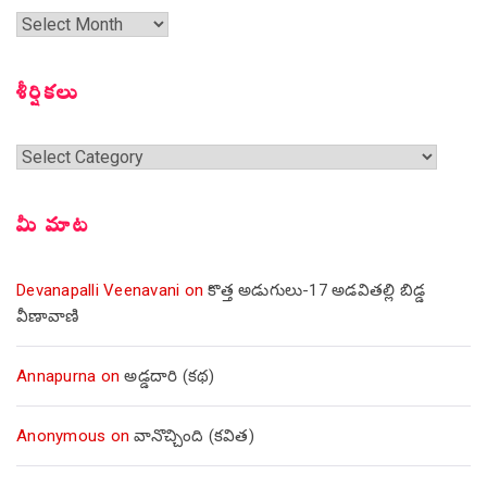
గత
సంచికలు
శీర్షికలు
శీర్షికలు
మీ మాట
Devanapalli Veenavani
on
కొత్త అడుగులు-17 అడవితల్లి బిడ్డ
వీణావాణి
Annapurna
on
అడ్డదారి (కథ)
Anonymous
on
వానొచ్చింది (కవిత)