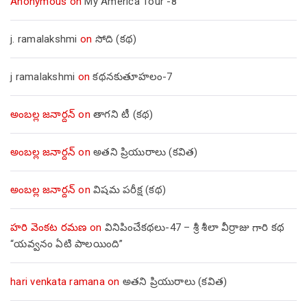
Anonymous
on
My America Tour -8
j. ramalakshmi
on
సోది (కథ)
j ramalakshmi
on
కథనకుతూహలం-7
అంబల్ల జనార్దన్
on
తాగని టీ (కథ)
అంబల్ల జనార్దన్
on
అతని ప్రియురాలు (కవిత)
అంబల్ల జనార్దన్
on
విషమ పరీక్ష (క‌థ‌)
హరి వెంకట రమణ
on
వినిపించేకథలు-47 – శ్రీ శీలా వీర్రాజు గారి కథ
“యవ్వనం ఏటి పాలయింది”
hari venkata ramana
on
అతని ప్రియురాలు (కవిత)