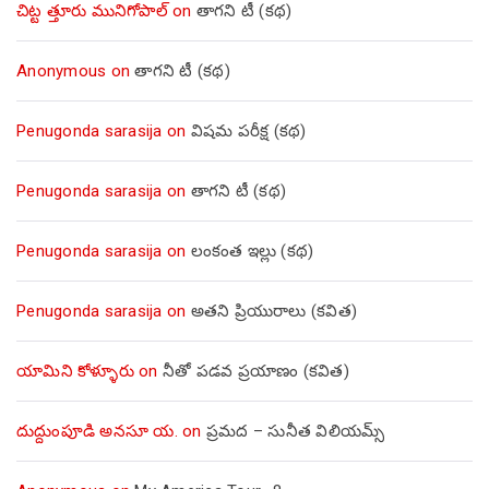
చిట్ట త్తూరు మునిగోపాల్
on
తాగని టీ (కథ)
Anonymous
on
తాగని టీ (కథ)
Penugonda sarasija
on
విషమ పరీక్ష (క‌థ‌)
Penugonda sarasija
on
తాగని టీ (కథ)
Penugonda sarasija
on
లంకంత ఇల్లు (కథ)
Penugonda sarasija
on
అతని ప్రియురాలు (కవిత)
యామిని కోళ్ళూరు
on
నీతో పడవ ప్రయాణం (కవిత)
దుద్దుంపూడి అనసూ య.
on
ప్రమద – సునీత విలియమ్స్