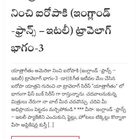
నించి ఐరోపాకి (ఇంగ్లాండ్
-ఫ్రాన్స్ – ఇటలీ) ట్రావెలాగ్
భాగం-3
యాత్రాగీతం అమెరికా నించి ఐరోపాకి (ఇంగ్లాండ్ -ఫ్రాన్స్ –
ఇటలీ) ట్రావెలాగ్ భాగం-3 -డా||కె.గీత ఇటీవల మేం చేసిన
ఐరోపా యాత్రని గురించి నా ట్రావెలాగ్ సిరీస్ “యాత్రాగీతం” లో
భాగంగా ఫేస్ బుక్ సిరీస్ గా రాస్తున్నాను. చదవాలనుకున్న
మిత్రులు నేరుగా నా వాల్ మీద చదవొచ్చు. చదివి మీ
అభిప్రాయం పెట్టడం మర్చిపోకండి.* *** వీసా: ఇంగ్లాండ్ -ఫ్రాన్స్
– ఇటలీ ప్యాకేజీని ఎంచుకుని, ఫ్లైట్లు, హోటలు టిక్కెట్లు కొన్నాకా
వీసా అప్లికేషన్ల కుస్తీ […]