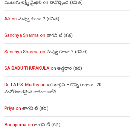
ములుగు లక్ష్మీ మైథిలి
on
వానొచ్చింది (కవిత)
శివ
on
నువ్వు కూడా..? (కవిత)
Sandhya Sharma
on
తాగని టీ (కథ)
Sandhya Sharma
on
నువ్వు కూడా..? (కవిత)
SAIBABU THUPAKULA
on
అడ్డదారి (కథ)
Dr. I.A.P.S. Murthy
on
ఒక భార్గవి – కొన్ని రాగాలు -20
మనోరంజకమైన రాగం—అభేరి
Priya
on
తాగని టీ (కథ)
Annapurna
on
తాగని టీ (కథ)