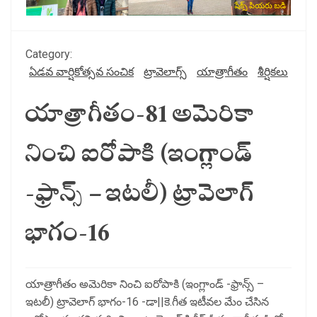
Category:
ఏడవ వార్షికోత్సవ సంచిక
ట్రావెలాగ్స్
యాత్రాగీతం
శీర్షికలు
యాత్రాగీతం-81 అమెరికా
నించి ఐరోపాకి (ఇంగ్లాండ్
-ఫ్రాన్స్ – ఇటలీ) ట్రావెలాగ్
భాగం-16
యాత్రాగీతం అమెరికా నించి ఐరోపాకి (ఇంగ్లాండ్ -ఫ్రాన్స్ –
ఇటలీ) ట్రావెలాగ్ భాగం-16 -డా||కె.గీత ఇటీవల మేం చేసిన