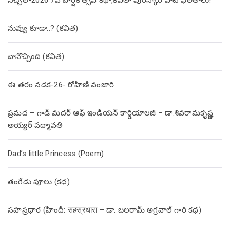
నువ్వు కూడా..? (కవిత)
వానొచ్చింది (కవిత)
ఈ తరం నడక-26- రోహిణి వంజారి
ప్రమద – గాడ్ మదర్ ఆఫ్ ఇండియన్ కార్డియాలజీ – డా.శివరామకృష్ణ
అయ్యర్ పద్మావతి
Dad’s little Princess (Poem)
తంగేడు పూలు (క‌థ‌)
సహస్రధార (హిందీ: सहस्रधारा – డా. బలరామ్ అగ్రవాల్ గారి కథ)