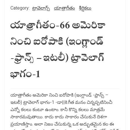
Category:
ట్రావెలాగ్స్
యాత్రాగీతం
శీర్షికలు
యాత్రాగీతం-66 అమెరికా
నించి ఐరోపాకి (ఇంగ్లాండ్
-ఫ్రాన్స్ – ఇటలీ) ట్రావెలాగ్
భాగం-1
యాత్రాగీతం అమెరికా నించి ఐరోపాకి (ఇంగ్లాండ్ -ఫ్రాన్స్ –
ఇటలీ) ట్రావెలాగ్ భాగం-1 -డా||కె.గీత మనం చిన్నప్పటినించీ
ఎన్నో కలలు కంటూ ఉంటాం. కానీ కొన్ని కలలు మాత్రమే
సాకారమవుతాయి. కాదు కాదు సాకారం చేసుకునే దిశగా
ప్రయాణిస్తాం. అలా నిజం చేసుకున్న ఒక అద్భుతమైన కల ఈ