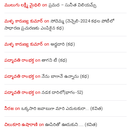
ములుగు లక్ష్మీ మైథిలి
on
ప్రమద – సునీత విలియమ్స్
మళ్ళ కారుణ్య కుమార్
on
సోదెమ్మ (నెచ్చెలి-2024 కథల పోటీలో
సాధారణ ప్రచురణకు ఎంపికైన కథ)
మళ్ళ కారుణ్య కుమార్
on
అడ్డదారి (కథ)
పద్మావతి రాంభక్త
on
తాగని టీ (కథ)
పద్మావతి రాంభక్త
on
నేను బాగానే ఉన్నాను (క‌థ‌)
పద్మావతి రాంభక్త
on
నడక దారిలో(భాగం-52)
నీరజ
on
ఒక్కసారి జవాబుగా మారి ఎదుటకురా…. (కవిత)
చిలుకూరి ఉషారాణి
on
ఊపిరితో ఊదుకుని…… (కవిత)