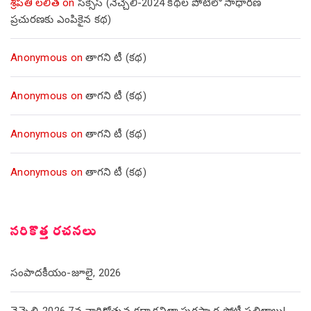
శ్రీపతి లలిత
on
సక్సెస్ (నెచ్చెలి-2024 కథల పోటీలో సాధారణ
ప్రచురణకు ఎంపికైన కథ)
Anonymous
on
తాగని టీ (కథ)
Anonymous
on
తాగని టీ (కథ)
Anonymous
on
తాగని టీ (కథ)
Anonymous
on
తాగని టీ (కథ)
సరికొత్త రచనలు
సంపాదకీయం-జూలై, 2026
నెచ్చెలి-2026 7వ వార్షికోత్సవ కథా,కవితా పురస్కార పోటీ ఫలితాలు!