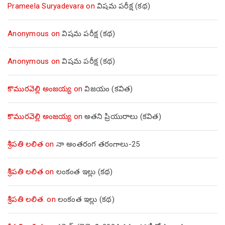
Prameela Suryadevara
on
విషమ పరీక్ష (క‌థ‌)
Anonymous
on
విషమ పరీక్ష (క‌థ‌)
Anonymous
on
విషమ పరీక్ష (క‌థ‌)
కొమురవెల్లి అంజయ్య
on
విజయం (కవిత)
కొమురవెల్లి అంజయ్య
on
అతని ప్రియురాలు (కవిత)
శ్రీపతి లలిత
on
నా అంతరంగ తరంగాలు-25
శ్రీపతి లలిత
on
లంకంత ఇల్లు (కథ)
శ్రీపతి లలిత.
on
లంకంత ఇల్లు (కథ)