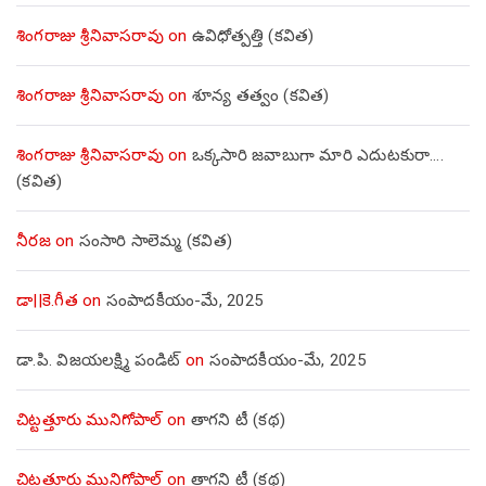
శింగరాజు శ్రీనివాసరావు
on
ఉవిధోత్పత్తి (కవిత)
శింగరాజు శ్రీనివాసరావు
on
శూన్య తత్వం (కవిత)
శింగరాజు శ్రీనివాసరావు
on
ఒక్కసారి జవాబుగా మారి ఎదుటకురా….
(కవిత)
నీరజ
on
సంసారి సాలెమ్మ (కవిత)
డా||కె.గీత
on
సంపాదకీయం-మే, 2025
డా.పి. విజయలక్ష్మి పండిట్
on
సంపాదకీయం-మే, 2025
చిట్టత్తూరు మునిగోపాల్
on
తాగని టీ (కథ)
చిట్టత్తూరు మునిగోపాల్
on
తాగని టీ (కథ)