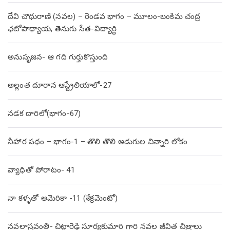
దేవి చౌధురాణి (నవల) – రెండవ భాగం – మూలం-బంకిమ చంద్ర
ఛటోపాధ్యాయ, తెనుగు సేత-విద్యార్థి
అనుసృజన- ఆ గది గుర్తుకొస్తుంది
అల్లంత దూరాన ఆస్ట్రేలియాలో-27
నడక దారిలో(భాగం-67)
నీహార పథం – భాగం-1 – తొలి తొలి అడుగుల చిన్నారి లోకం
వ్యాధితో పోరాటం- 41
నా కళ్ళతో అమెరికా -11 (శేక్రమెంటో)
నవలాస్రవంతి- చిట్టారెడ్డి సూర్యకుమారి గారి నవల జీవిత చిత్రాలు