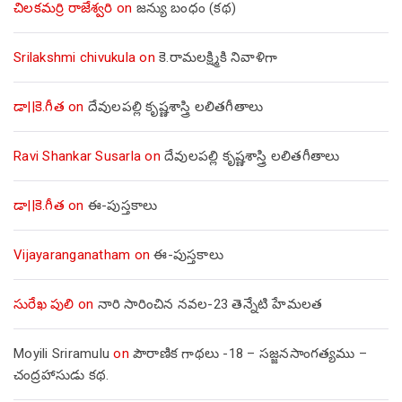
చిలకమర్రి రాజేశ్వరి
on
జన్యు బంధం (కథ)
Srilakshmi chivukula
on
కె.రామలక్ష్మికి నివాళిగా
డా||కె.గీత
on
దేవులపల్లి కృష్ణశాస్త్రి లలితగీతాలు
Ravi Shankar Susarla
on
దేవులపల్లి కృష్ణశాస్త్రి లలితగీతాలు
డా||కె.గీత
on
ఈ-పుస్తకాలు
Vijayaranganatham
on
ఈ-పుస్తకాలు
సురేఖ పులి
on
నారి సారించిన నవల-23 తెన్నేటి హేమలత
Moyili Sriramulu
on
పౌరాణిక గాథలు -18 – సజ్జనసాంగత్యము –
చంద్రహాసుడు కథ.