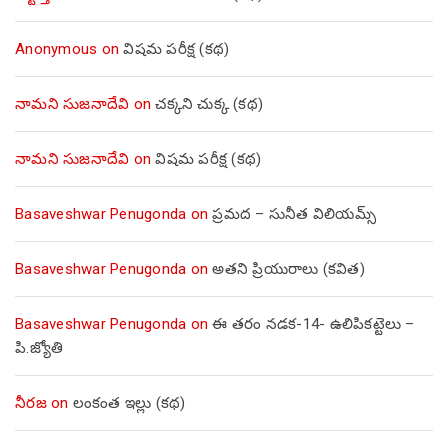
Anonymous
on
విషమ పరీక్ష (క‌థ‌)
నామని సుజనాదేవి
on
చక్కని చుక్క (కథ)
నామని సుజనాదేవి
on
విషమ పరీక్ష (క‌థ‌)
Basaveshwar Penugonda
on
ప్రమద – సునీత విలియమ్స్
Basaveshwar Penugonda
on
అతని ప్రియురాలు (కవిత)
Basaveshwar Penugonda
on
ఈ తరం నడక-14- ఉలిపికట్టెలు –
పి.జ్యోతి
నీరజ
on
లంకంత ఇల్లు (కథ)