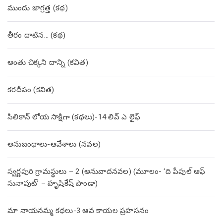
ముందు జాగ్రత్త (క‌థ‌)
తీరం దాటిన… (క‌థ‌)
అంతు చిక్కని దాన్ని (కవిత)
కరదీపం (కవిత)
సిలికాన్ లోయ సాక్షిగా (కథలు)-14 లివ్ ఎ లైఫ్
అనుబంధాలు-ఆవేశాలు (నవల)
స్వర్ణపురి గ్రామస్థులు – 2 (అనువాదనవల) (మూలం- ‘ది పీపుల్ ఆఫ్
సునాపుట్’ – హృషికేష్ పాండా)
మా నాయనమ్మ కథలు-3 ఆవ కాయల ప్రహసనం