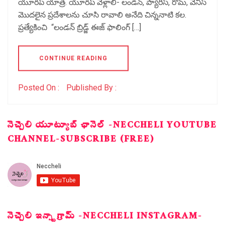
యూరప్ యాత్ర. యూరప్ వెళ్లాలి- లండన్, ప్యారిస్, రోమ్, వెనీస్
మొదలైన ప్రదేశాలను చూసి రావాలి అనేది చిన్ననాటి కల.
ప్రత్యేకించి “లండన్ బ్రిడ్జ్ ఈజ్ ఫాలింగ్ […]
CONTINUE READING
Posted On :
Published By :
నెచ్చెలి యూట్యూబ్ ఛానెల్ -NECCHELI YOUTUBE
CHANNEL-SUBSCRIBE (FREE)
నెచ్చెలి ఇన్స్టాగ్రామ్ -NECCHELI INSTAGRAM-