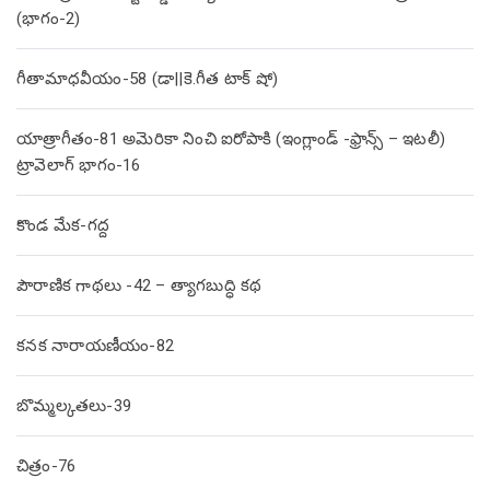
(భాగం-2)
గీతామాధవీయం-58 (డా||కె.గీత టాక్ షో)
యాత్రాగీతం-81 అమెరికా నించి ఐరోపాకి (ఇంగ్లాండ్ -ఫ్రాన్స్ – ఇటలీ)
ట్రావెలాగ్ భాగం-16
కొండ మేక-గద్ద
పౌరాణిక గాథలు -42 – త్యాగబుద్ధి కథ
కనక నారాయణీయం-82
బొమ్మల్కతలు-39
చిత్రం-76