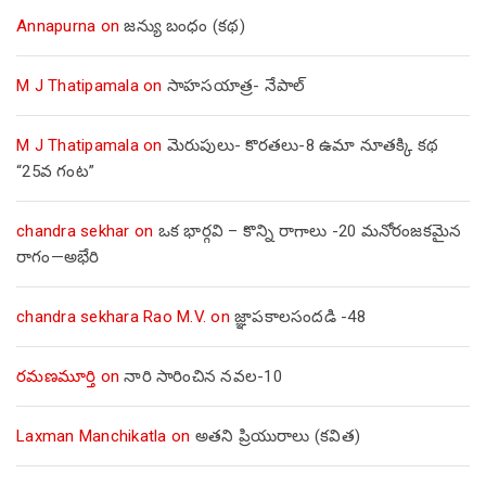
Annapurna
on
జన్యు బంధం (కథ)
M J Thatipamala
on
సాహసయాత్ర- నేపాల్‌
M J Thatipamala
on
మెరుపులు- కొరతలు-8 ఉమా నూతక్కి కథ
“25వ గంట”
chandra sekhar
on
ఒక భార్గవి – కొన్ని రాగాలు -20 మనోరంజకమైన
రాగం—అభేరి
chandra sekhara Rao M.V.
on
జ్ఞాపకాలసందడి -48
రమణమూర్తి
on
నారి సారించిన నవల-10
Laxman Manchikatla
on
అతని ప్రియురాలు (కవిత)