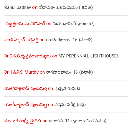
Rahul Jadhav
on
గోదావరి- ఒక పయనం ( కవిత)
.చిట్టత్తూరు మునిగోపాల్
on
నడక దారిలో(భాగం-57)
వాణి నల్లాన్ చక్రవర్తి
on
రాగసౌరభాలు- 16 (వరాళి)
Dr.C.S.G.కృష్ణమాచార్యులు
on
MY PERENNIAL LIGHTHOUSE!
Dr. I.A.P.S. Murthy
on
రాగసౌరభాలు- 16 (వరాళి)
యశోదాకైలాస్ పులుగుర్త
on
నెచ్చెలి గురించి
యశోదాకైలాస్ పులుగుర్త
on
విషమ పరీక్ష (క‌థ‌)
ములుగు లక్ష్మీ మైథిలి
on
ఆరాధన-11 (ధారావాహిక నవల)