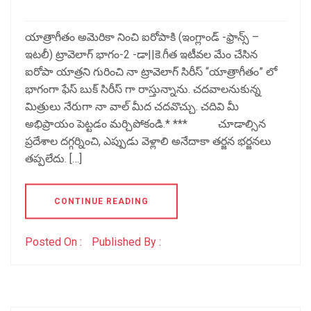
యాత్రాగీతం అమెరికా నించి ఐరోపాకి (ఇంగ్లాండ్ -ఫ్రాన్స్ –
ఇటలీ) ట్రావెలాగ్ భాగం-2 -డా||కె.గీత ఇటీవల మేం చేసిన
ఐరోపా యాత్రని గురించి నా ట్రావెలాగ్ సిరీస్ “యాత్రాగీతం” లో
భాగంగా ఫేస్ బుక్ సిరీస్ గా రాస్తున్నాను. చదవాలనుకున్న
మిత్రులు నేరుగా నా వాల్ మీద చదవొచ్చు. చదివి మీ
అభిప్రాయం పెట్టడం మర్చిపోకండి.* *** చూడాల్సిన
ప్రదేశాల దగ్గర్నించి, ఎప్పుడు వెళ్లాలి అనేదాకా తర్జన భర్జనలు
తప్పలేదు. […]
CONTINUE READING
Posted On :
Published By :