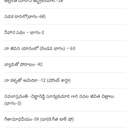
అల్లంత దూరాన ఆస్ట్రేలియాలో-28
నడక దారిలో(భాగం-68)
నీహార పథం – భాగం-2
నా జీవన యానంలో (రెండవ భాగం) – 60
వ్యాధితో పోరాటం- 42
నా కళ్ళతో అమెరికా -12 (మౌంట్ శాస్తా)
నవలాస్రవంతి- చిట్టారెడ్డి సూర్యకుమారి గారి నవల జీవిత చిత్రాలు
(భాగం-3)
గీతామాధవీయం-59 (డా||కె.గీత టాక్ షో)