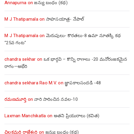
Annapurna
on
జన్యు బంధం (కథ)
M J Thatipamala
on
సాహసయాత్ర- నేపాల్‌
M J Thatipamala
on
మెరుపులు- కొరతలు-8 ఉమా నూతక్కి కథ
“25వ గంట”
chandra sekhar
on
ఒక భార్గవి – కొన్ని రాగాలు -20 మనోరంజకమైన
రాగం—అభేరి
chandra sekhara Rao M.V.
on
జ్ఞాపకాలసందడి -48
రమణమూర్తి
on
నారి సారించిన నవల-10
Laxman Manchikatla
on
అతని ప్రియురాలు (కవిత)
చిలకమర్రి రాజేశ్వరి
on
జన్యు బంధం (కథ)