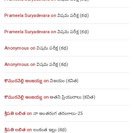
Prameela Suryadevara
on
విషమ పరీక్ష (క‌థ‌)
Prameela Suryadevara
on
విషమ పరీక్ష (క‌థ‌)
Anonymous
on
విషమ పరీక్ష (క‌థ‌)
Anonymous
on
విషమ పరీక్ష (క‌థ‌)
కొమురవెల్లి అంజయ్య
on
విజయం (కవిత)
కొమురవెల్లి అంజయ్య
on
అతని ప్రియురాలు (కవిత)
శ్రీపతి లలిత
on
నా అంతరంగ తరంగాలు-25
శ్రీపతి లలిత
on
లంకంత ఇల్లు (కథ)