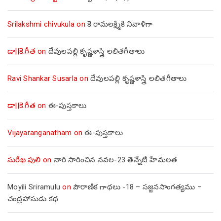
Srilakshmi chivukula
on
కె.రామలక్ష్మికి నివాళిగా
డా||కె.గీత
on
దేవులపల్లి కృష్ణశాస్త్రి లలితగీతాలు
Ravi Shankar Susarla
on
దేవులపల్లి కృష్ణశాస్త్రి లలితగీతాలు
డా||కె.గీత
on
ఈ-పుస్తకాలు
Vijayaranganatham
on
ఈ-పుస్తకాలు
సురేఖ పులి
on
నారి సారించిన నవల-23 తెన్నేటి హేమలత
Moyili Sriramulu
on
పౌరాణిక గాథలు -18 – సజ్జనసాంగత్యము –
చంద్రహాసుడు కథ.