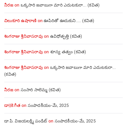
నీరజ
on
ఒక్కసారి జవాబుగా మారి ఎదుటకురా…. (కవిత)
చిలుకూరి ఉషారాణి
on
ఊపిరితో ఊదుకుని…… (కవిత)
శింగరాజు శ్రీనివాసరావు
on
ఉవిధోత్పత్తి (కవిత)
శింగరాజు శ్రీనివాసరావు
on
శూన్య తత్వం (కవిత)
శింగరాజు శ్రీనివాసరావు
on
ఒక్కసారి జవాబుగా మారి ఎదుటకురా….
(కవిత)
నీరజ
on
సంసారి సాలెమ్మ (కవిత)
డా||కె.గీత
on
సంపాదకీయం-మే, 2025
డా.పి. విజయలక్ష్మి పండిట్
on
సంపాదకీయం-మే, 2025