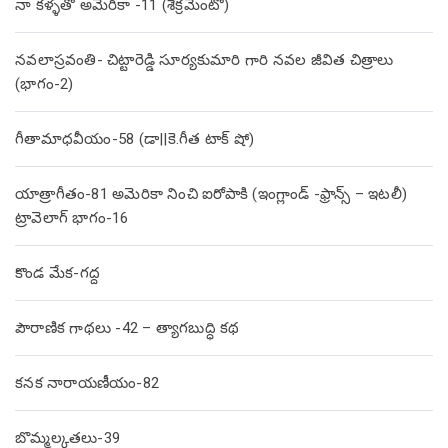
నా కళ్ళతో అమెరికా -11 (శేక్రమెంటో)
నవలాస్రవంతి- చిట్టారెడ్డి సూర్యకుమారి గారి నవల జీవిత చిత్రాలు
(భాగం-2)
గీతామాధవీయం-58 (డా||కె.గీత టాక్ షో)
యాత్రాగీతం-81 అమెరికా నించి ఐరోపాకి (ఇంగ్లాండ్ -ఫ్రాన్స్ – ఇటలీ)
ట్రావెలాగ్ భాగం-16
కొండ మేక-గద్ద
పౌరాణిక గాథలు -42 – త్యాగబుద్ధి కథ
కనక నారాయణీయం-82
బొమ్మల్కతలు-39