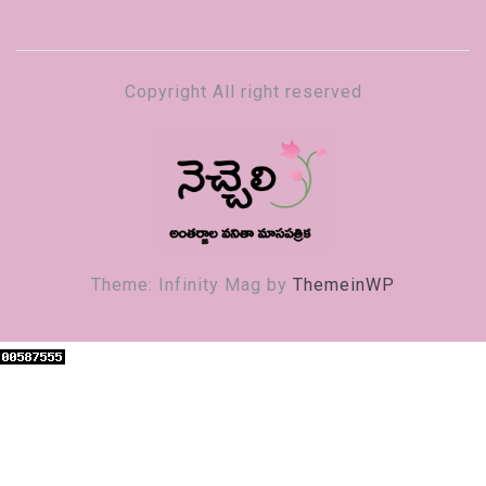
Copyright All right reserved
నెచ్చెలి
వనితా మాస పత్రిక
Theme: Infinity Mag by
ThemeinWP