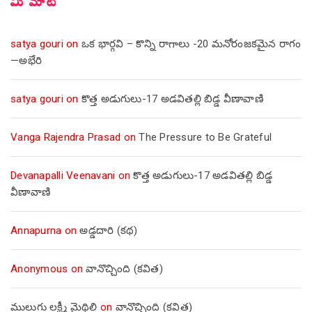
మీ మాట
satya gouri
on
ఒక భార్గవి – కొన్ని రాగాలు -20 మనోరంజకమైన రాగం
—అభేరి
satya gouri
on
కొత్త అడుగులు-17 అడవితల్లి బిడ్డ వీణావాణి
Vanga Rajendra Prasad
on
The Pressure to Be Grateful
Devanapalli Veenavani
on
కొత్త అడుగులు-17 అడవితల్లి బిడ్డ
వీణావాణి
Annapurna
on
అడ్డదారి (కథ)
Anonymous
on
వానొచ్చింది (కవిత)
ములుగు లక్ష్మీ మైథిలి
on
వానొచ్చింది (కవిత)