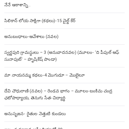
నేనే ఆకాశాన్ని…
సిలికాన్ లోయ సాక్షిగా (కథలు)-15 చైల్డ్ కేర్
అనుబంధాలు-ఆవేశాలు (నవల)
స్వర్ణపురి గ్రామస్థులు – 3 (అనువాదనవల) (మూలం- ‘ది పీపుల్ ఆఫ్
సునాపుట్’ – హృషికేష్ పాండా)
మా నాయనమ్మ కథలు-4 మొగుడూ – మొబైలూ
దేవి చౌధురాణి (నవల) – రెండవ భాగం – మూలం-బంకిమ చంద్ర
ఛటోపాధ్యాయ, తెనుగు సేత-విద్యార్థి
అనుసృజన- రైతుల నెత్తుటి కుండలు