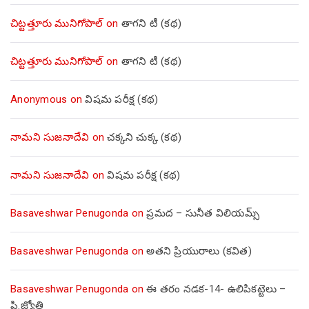
చిట్టత్తూరు మునిగోపాల్
on
తాగని టీ (కథ)
చిట్టత్తూరు మునిగోపాల్
on
తాగని టీ (కథ)
Anonymous
on
విషమ పరీక్ష (క‌థ‌)
నామని సుజనాదేవి
on
చక్కని చుక్క (కథ)
నామని సుజనాదేవి
on
విషమ పరీక్ష (క‌థ‌)
Basaveshwar Penugonda
on
ప్రమద – సునీత విలియమ్స్
Basaveshwar Penugonda
on
అతని ప్రియురాలు (కవిత)
Basaveshwar Penugonda
on
ఈ తరం నడక-14- ఉలిపికట్టెలు –
పి.జ్యోతి