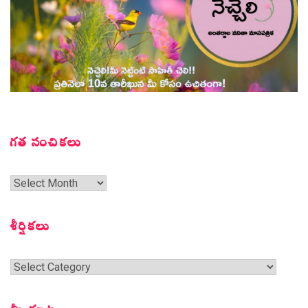
గత సంచికలు
గత
సంచికలు
శీర్షికలు
శీర్షికలు