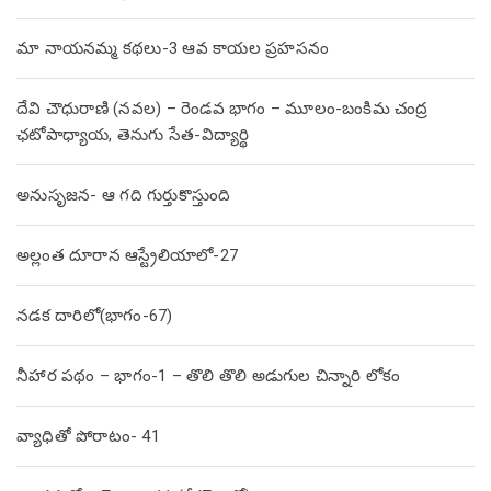
మా నాయనమ్మ కథలు-3 ఆవ కాయల ప్రహసనం
దేవి చౌధురాణి (నవల) – రెండవ భాగం – మూలం-బంకిమ చంద్ర
ఛటోపాధ్యాయ, తెనుగు సేత-విద్యార్థి
అనుసృజన- ఆ గది గుర్తుకొస్తుంది
అల్లంత దూరాన ఆస్ట్రేలియాలో-27
నడక దారిలో(భాగం-67)
నీహార పథం – భాగం-1 – తొలి తొలి అడుగుల చిన్నారి లోకం
వ్యాధితో పోరాటం- 41