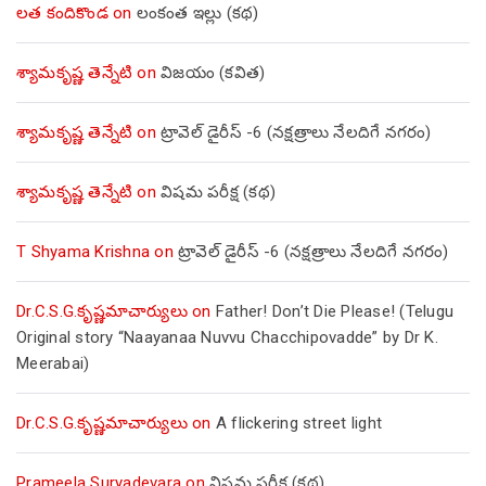
లత కందికొండ
on
లంకంత ఇల్లు (కథ)
శ్యామకృష్ణ తెన్నేటి
on
విజయం (కవిత)
శ్యామకృష్ణ తెన్నేటి
on
ట్రావెల్ డైరీస్ -6 (నక్షత్రాలు నేలదిగే నగరం)
శ్యామకృష్ణ తెన్నేటి
on
విషమ పరీక్ష (క‌థ‌)
T Shyama Krishna
on
ట్రావెల్ డైరీస్ -6 (నక్షత్రాలు నేలదిగే నగరం)
Dr.C.S.G.కృష్ణమాచార్యులు
on
Father! Don’t Die Please! (Telugu
Original story “Naayanaa Nuvvu Chacchipovadde” by Dr K.
Meerabai)
Dr.C.S.G.కృష్ణమాచార్యులు
on
A flickering street light
Prameela Suryadevara
on
విషమ పరీక్ష (క‌థ‌)