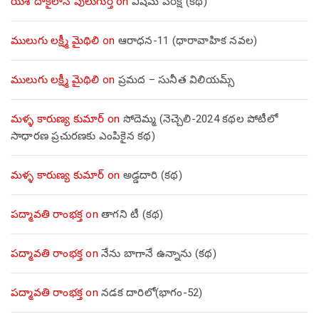
యశోదాకైలాస్ పులుగుర్త
on
విషమ పరీక్ష (క‌థ‌)
ములుగు లక్ష్మీ మైథిలి
on
ఆరాధన-11 (ధారావాహిక నవల)
ములుగు లక్ష్మీ మైథిలి
on
ప్రమద – సునీత విలియమ్స్
మళ్ళ కారుణ్య కుమార్
on
సోదెమ్మ (నెచ్చెలి-2024 కథల పోటీలో
సాధారణ ప్రచురణకు ఎంపికైన కథ)
మళ్ళ కారుణ్య కుమార్
on
అడ్డదారి (కథ)
పద్మావతి రాంభక్త
on
తాగని టీ (కథ)
పద్మావతి రాంభక్త
on
నేను బాగానే ఉన్నాను (క‌థ‌)
పద్మావతి రాంభక్త
on
నడక దారిలో(భాగం-52)