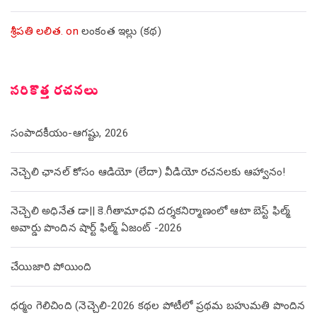
శ్రీపతి లలిత.
on
లంకంత ఇల్లు (కథ)
సరికొత్త రచనలు
సంపాదకీయం-ఆగష్టు, 2026
నెచ్చెలి ఛానల్ కోసం ఆడియో (లేదా) వీడియో రచనలకు ఆహ్వానం!
నెచ్చెలి అధినేత డా|| కె.గీతామాధవి దర్శకనిర్మాణంలో ఆటా బెస్ట్ ఫిల్మ్
అవార్డు పొందిన షార్ట్ ఫిల్మ్ ఏజంట్ -2026
చేయిజారి పోయింది
ధర్మం గెలిచింది (నెచ్చెలి-2026 కథల పోటీలో ప్రథమ బహుమతి పొందిన