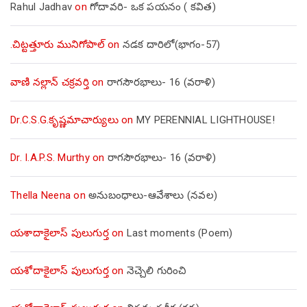
Rahul Jadhav
on
గోదావరి- ఒక పయనం ( కవిత)
.చిట్టత్తూరు మునిగోపాల్
on
నడక దారిలో(భాగం-57)
వాణి నల్లాన్ చక్రవర్తి
on
రాగసౌరభాలు- 16 (వరాళి)
Dr.C.S.G.కృష్ణమాచార్యులు
on
MY PERENNIAL LIGHTHOUSE!
Dr. I.A.P.S. Murthy
on
రాగసౌరభాలు- 16 (వరాళి)
Thella Neena
on
అనుబంధాలు-ఆవేశాలు (నవల)
యశాదాకైలాస్ పులుగుర్త
on
Last moments (Poem)
యశోదాకైలాస్ పులుగుర్త
on
నెచ్చెలి గురించి