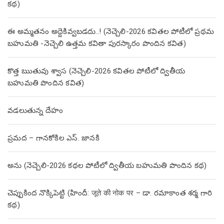
కథ)
ఈ అమ్మతనం అద్దెకివ్వబడదు..! (నెచ్చెలి-2026 కవితల పోటీలో ప్రథమ
బహుమతి -నెచ్చెలి ఉత్తమ కవితా పురస్కారం పొందిన కవిత)
కొత్త ఋతువు శ్వాస (నెచ్చెలి-2026 కవితల పోటీలో ద్వితీయ
బహుమతి పొందిన కవిత)
వడలుతున్న దేహం
ప్రమద – గానకోకిల ఎస్. జానకి
అను (నెచ్చెలి-2026 కథల పోటీలో ద్వితీయ బహుమతి పొందిన కథ)
చెప్పుకింద నొక్కిపెట్టి (హిందీ: जूते की नोक पर – డా. రమాకాంత శర్మ గారి
కథ)