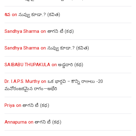
శివ
on
నువ్వు కూడా..? (కవిత)
Sandhya Sharma
on
తాగని టీ (కథ)
Sandhya Sharma
on
నువ్వు కూడా..? (కవిత)
SAIBABU THUPAKULA
on
అడ్డదారి (కథ)
Dr. I.A.P.S. Murthy
on
ఒక భార్గవి – కొన్ని రాగాలు -20
మనోరంజకమైన రాగం—అభేరి
Priya
on
తాగని టీ (కథ)
Annapurna
on
తాగని టీ (కథ)