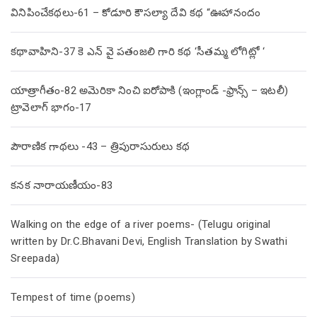
వినిపించేకథలు-61 – కోడూరి కౌసల్యా దేవి కథ “ఊహానందం
కథావాహిని-37 కె ఎన్ వై పతంజలి గారి కథ ‘సీతమ్మ లోగిట్లో ‘
యాత్రాగీతం-82 అమెరికా నించి ఐరోపాకి (ఇంగ్లాండ్ -ఫ్రాన్స్ – ఇటలీ)
ట్రావెలాగ్ భాగం-17
పౌరాణిక గాథలు -43 – త్రిపురాసురులు కథ
కనక నారాయణీయం-83
Walking on the edge of a river poems- (Telugu original
written by Dr.C.Bhavani Devi, English Translation by Swathi
Sreepada)
Tempest of time (poems)