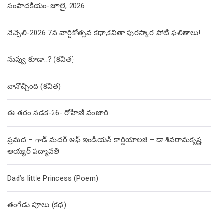
సంపాదకీయం-జూలై, 2026
నెచ్చెలి-2026 7వ వార్షికోత్సవ కథా,కవితా పురస్కార పోటీ ఫలితాలు!
నువ్వు కూడా..? (కవిత)
వానొచ్చింది (కవిత)
ఈ తరం నడక-26- రోహిణి వంజారి
ప్రమద – గాడ్ మదర్ ఆఫ్ ఇండియన్ కార్డియాలజీ – డా.శివరామకృష్ణ
అయ్యర్ పద్మావతి
Dad’s little Princess (Poem)
తంగేడు పూలు (క‌థ‌)