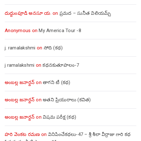
దుద్దుంపూడి అనసూ య.
on
ప్రమద – సునీత విలియమ్స్
Anonymous
on
My America Tour -8
j. ramalakshmi
on
సోది (కథ)
j ramalakshmi
on
కథనకుతూహలం-7
అంబల్ల జనార్దన్
on
తాగని టీ (కథ)
అంబల్ల జనార్దన్
on
అతని ప్రియురాలు (కవిత)
అంబల్ల జనార్దన్
on
విషమ పరీక్ష (క‌థ‌)
హరి వెంకట రమణ
on
వినిపించేకథలు-47 – శ్రీ శీలా వీర్రాజు గారి కథ