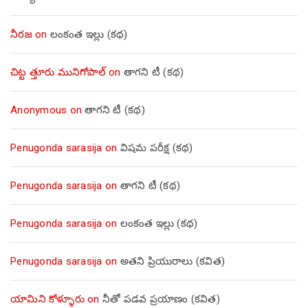
నీరజ
on
లంకంత ఇల్లు (కథ)
చిట్ట త్తూరు మునిగోపాల్
on
తాగని టీ (కథ)
Anonymous
on
తాగని టీ (కథ)
Penugonda sarasija
on
విషమ పరీక్ష (క‌థ‌)
Penugonda sarasija
on
తాగని టీ (కథ)
Penugonda sarasija
on
లంకంత ఇల్లు (కథ)
Penugonda sarasija
on
అతని ప్రియురాలు (కవిత)
యామిని కోళ్ళూరు
on
నీతో పడవ ప్రయాణం (కవిత)