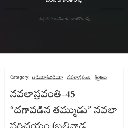
బలివాడ కాంతారావు
నెచ్చెలి
>
బలివాడ కాంతారావు
Category:
ఆడియో&వీడియో
నవలాస్రవంతి
శీర్షికలు
నవలాస్రవంతి-45
“దగాపడిన తమ్ముడు” నవలా
పరిచయం (బలివాడ