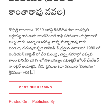
కాంతారావు నవల)
కొప్పర్తి రాంబాబు 1959 ఆగస్ట్ 8వతేదీన కళా వాచస్పతి
జగ్గయ్య గారి ఊరు కాంటినెంటల్ కాఫీ పరిమళాల దుగ్గిరాలలో
జన్మించారు. అమ్మ లలితమ్మ, నాన్న సుబ్బారావు గారు.
పెరిగింది, చదువుకున్నది సాహితీ కేంద్రమైన తెనాలిలో. 1980 లో
ఇండియన్ బ్యాంక్ లో చేరి ముంబై , చెన్నై నగరాల్లో ఎక్కువ
కాలం పనిచేసి 2019 లో విశాఖపట్నం డిప్యూటీ జోనల్ మేనేజర్
గా రిటైర్ అయ్యారు. వీరు ప్రముఖ కథా రచయిత “మిథునం ”
శ్రీరమణ గారికి […]
CONTINUE READING
Posted On :
Published By :