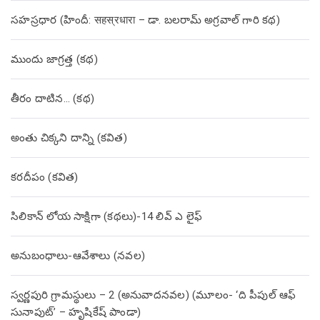
సహస్రధార (హిందీ: सहस्रधारा – డా. బలరామ్ అగ్రవాల్ గారి కథ)
ముందు జాగ్రత్త (క‌థ‌)
తీరం దాటిన… (క‌థ‌)
అంతు చిక్కని దాన్ని (కవిత)
కరదీపం (కవిత)
సిలికాన్ లోయ సాక్షిగా (కథలు)-14 లివ్ ఎ లైఫ్
అనుబంధాలు-ఆవేశాలు (నవల)
స్వర్ణపురి గ్రామస్థులు – 2 (అనువాదనవల) (మూలం- ‘ది పీపుల్ ఆఫ్
సునాపుట్’ – హృషికేష్ పాండా)