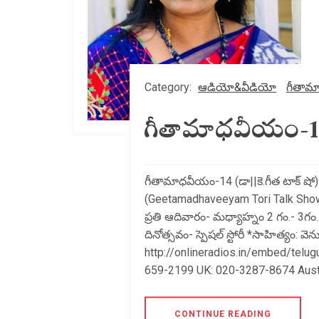
Category:
ఆడియో&వీడియో
గీతామ
గీతామాధవీయం-14 (
గీతామాధవీయం-14 (డా||కె.గీత టాక్ షో)
(Geetamadhaveeyam Tori Talk Sh
ప్రతి ఆదివారం- మధ్యాహ్నం 2 గం.- 3గ
దినోత్సవం- స్పెషల్ స్టోరీ *సాహిత్యం: వ
http://onlineradios.in/embed/telu
659-2199 UK: 020-3287-8674 Austr
CONTINUE READING