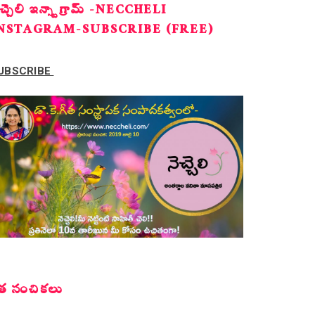
ెచ్చెలి ఇన్స్టాగ్రామ్ -NECCHELI
NSTAGRAM-SUBSCRIBE (FREE)
UBSCRIBE
త సంచికలు