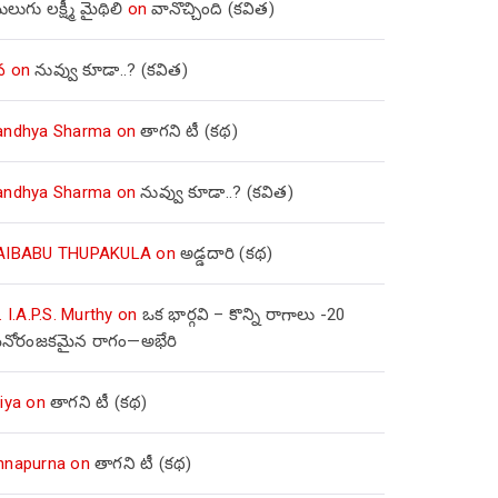
లుగు లక్ష్మీ మైథిలి
on
వానొచ్చింది (కవిత)
వ
on
నువ్వు కూడా..? (కవిత)
andhya Sharma
on
తాగని టీ (కథ)
andhya Sharma
on
నువ్వు కూడా..? (కవిత)
AIBABU THUPAKULA
on
అడ్డదారి (కథ)
. I.A.P.S. Murthy
on
ఒక భార్గవి – కొన్ని రాగాలు -20
నోరంజకమైన రాగం—అభేరి
iya
on
తాగని టీ (కథ)
nnapurna
on
తాగని టీ (కథ)