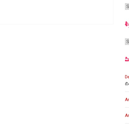
గ
స
శీ
శీర
మ
D
బి
A
A