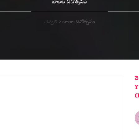
బాలల దినోత్సవం
నెచ్చెలి
>
బాలల దినోత్సవం
న
Y
(