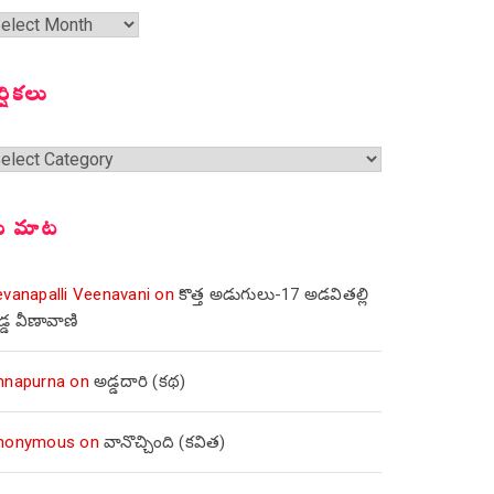
త
ంచికలు
ర్షికలు
్షికలు
ీ మాట
evanapalli Veenavani
on
కొత్త అడుగులు-17 అడవితల్లి
డ్డ వీణావాణి
nnapurna
on
అడ్డదారి (కథ)
nonymous
on
వానొచ్చింది (కవిత)