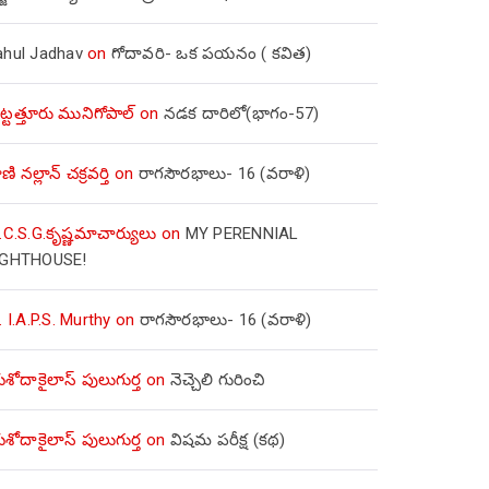
ahul Jadhav
on
గోదావరి- ఒక పయనం ( కవిత)
ిట్టత్తూరు మునిగోపాల్
on
నడక దారిలో(భాగం-57)
ణి నల్లాన్ చక్రవర్తి
on
రాగసౌరభాలు- 16 (వరాళి)
.C.S.G.కృష్ణమాచార్యులు
on
MY PERENNIAL
IGHTHOUSE!
. I.A.P.S. Murthy
on
రాగసౌరభాలు- 16 (వరాళి)
ోదాకైలాస్ పులుగుర్త
on
నెచ్చెలి గురించి
ోదాకైలాస్ పులుగుర్త
on
విషమ పరీక్ష (క‌థ‌)