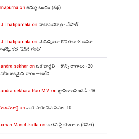
nnapurna
on
జన్యు బంధం (కథ)
 J Thatipamala
on
సాహసయాత్ర- నేపాల్‌
 J Thatipamala
on
మెరుపులు- కొరతలు-8 ఉమా
ూతక్కి కథ “25వ గంట”
handra sekhar
on
ఒక భార్గవి – కొన్ని రాగాలు -20
నోరంజకమైన రాగం—అభేరి
handra sekhara Rao M.V.
on
జ్ఞాపకాలసందడి -48
మణమూర్తి
on
నారి సారించిన నవల-10
axman Manchikatla
on
అతని ప్రియురాలు (కవిత)