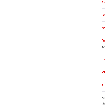
చి
Sr
డా
R
ల
డా
V
సు
Mo
స