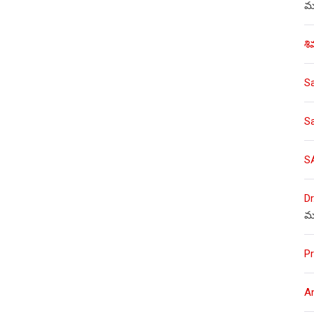
ము
శి
S
S
S
Dr
మ
Pr
A