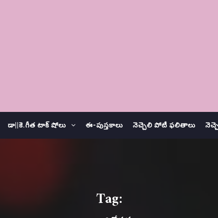
డా||కె.గీత టాక్ షోలు
ఈ-పుస్తకాలు
నెచ్చెలి పోటీ ఫలితాలు
నెచ్
Tag: