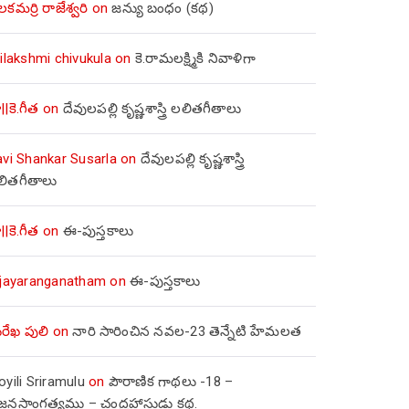
లకమర్రి రాజేశ్వరి
on
జన్యు బంధం (కథ)
ilakshmi chivukula
on
కె.రామలక్ష్మికి నివాళిగా
||కె.గీత
on
దేవులపల్లి కృష్ణశాస్త్రి లలితగీతాలు
avi Shankar Susarla
on
దేవులపల్లి కృష్ణశాస్త్రి
లితగీతాలు
||కె.గీత
on
ఈ-పుస్తకాలు
ijayaranganatham
on
ఈ-పుస్తకాలు
రేఖ పులి
on
నారి సారించిన నవల-23 తెన్నేటి హేమలత
yili Sriramulu
on
పౌరాణిక గాథలు -18 –
జ్జనసాంగత్యము – చంద్రహాసుడు కథ.