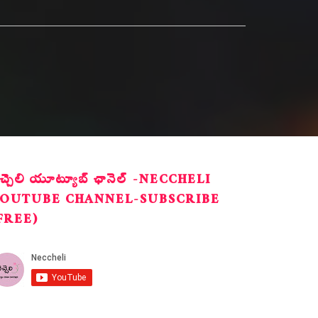
ెచ్చెలి యూట్యూబ్ ఛానెల్ -NECCHELI
OUTUBE CHANNEL-SUBSCRIBE
FREE)