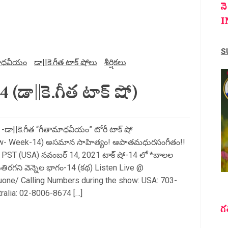
న
I
S
ాధవీయం
డా||కె.గీత టాక్ షోలు
శీర్షికలు
డా||కె.గీత టాక్ షో)
 -డా||కె.గీత “గీతామాధవీయం” టోరీ టాక్ షో
ow- Week-14) అసమాన సాహిత్యం! ఆపాతమధురసంగీతం!!
ం. PST (USA) నవంబర్ 14, 2021 టాక్ షో-14 లో *బాలల
ెనుతిరగని వెన్నెల భాగం-14 (కథ) Listen Live @
guone/ Calling Numbers during the show: USA: 703-
alia: 02-8006-8674 […]
గ