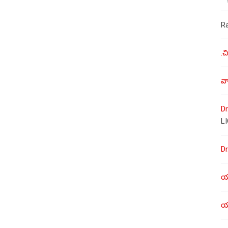
R
.చ
వా
Dr
L
Dr
యశ
యశ