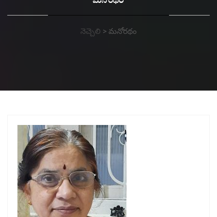
మనోరథం
నెచ్చెలి
>
మనోరథం