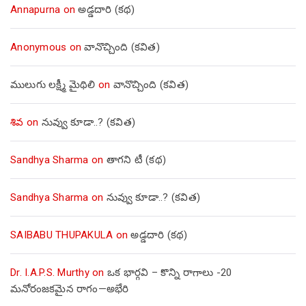
Annapurna
on
అడ్డదారి (కథ)
Anonymous
on
వానొచ్చింది (కవిత)
ములుగు లక్ష్మీ మైథిలి
on
వానొచ్చింది (కవిత)
శివ
on
నువ్వు కూడా..? (కవిత)
Sandhya Sharma
on
తాగని టీ (కథ)
Sandhya Sharma
on
నువ్వు కూడా..? (కవిత)
SAIBABU THUPAKULA
on
అడ్డదారి (కథ)
Dr. I.A.P.S. Murthy
on
ఒక భార్గవి – కొన్ని రాగాలు -20
మనోరంజకమైన రాగం—అభేరి