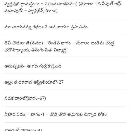
స్వర్ణపురి గ్రామస్థులు – 2 (అనువాదనవల) (మూలం- ‘ది పీపుల్ ఆఫ్
సునాపుట్’ – హృషికేష్ పాండా)
మా నాయనమ్మ కథలు-3 ఆవ కాయల ప్రహసనం
దేవి చౌధురాణి (నవల) – రెండవ భాగం – మూలం-బంకిమ చంద్ర
ఛటోపాధ్యాయ, తెనుగు సేత-విద్యార్థి
అనుసృజన- ఆ గది గుర్తుకొస్తుంది
అల్లంత దూరాన ఆస్ట్రేలియాలో-27
నడక దారిలో(భాగం-67)
నీహార పథం – భాగం-1 – తొలి తొలి అడుగుల చిన్నారి లోకం
వ్యాధితో పోరాటం- 41