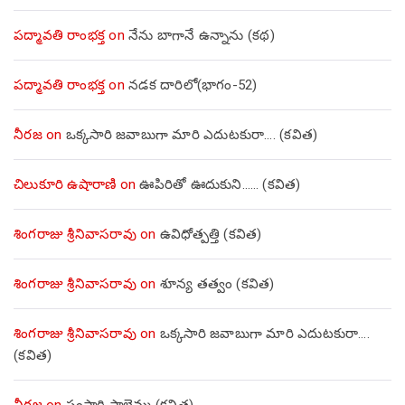
పద్మావతి రాంభక్త
on
నేను బాగానే ఉన్నాను (క‌థ‌)
పద్మావతి రాంభక్త
on
నడక దారిలో(భాగం-52)
నీరజ
on
ఒక్కసారి జవాబుగా మారి ఎదుటకురా…. (కవిత)
చిలుకూరి ఉషారాణి
on
ఊపిరితో ఊదుకుని…… (కవిత)
శింగరాజు శ్రీనివాసరావు
on
ఉవిధోత్పత్తి (కవిత)
శింగరాజు శ్రీనివాసరావు
on
శూన్య తత్వం (కవిత)
శింగరాజు శ్రీనివాసరావు
on
ఒక్కసారి జవాబుగా మారి ఎదుటకురా….
(కవిత)
నీరజ
on
సంసారి సాలెమ్మ (కవిత)