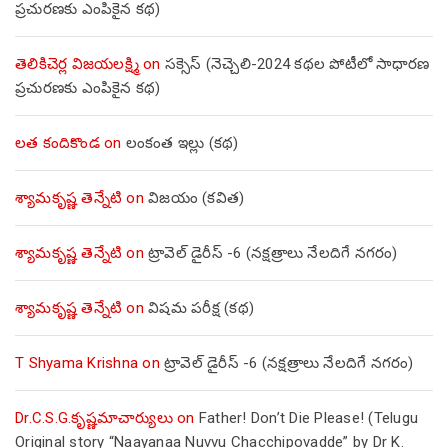
ప్రచురణకు ఎంపికైన కథ)
తెలికిచెర్ల విజయలక్ష్మి
on
సక్సెస్ (నెచ్చెలి-2024 కథల పోటీలో సాధారణ
ప్రచురణకు ఎంపికైన కథ)
లత కందికొండ
on
లంకంత ఇల్లు (కథ)
శ్యామకృష్ణ తెన్నేటి
on
విజయం (కవిత)
శ్యామకృష్ణ తెన్నేటి
on
ట్రావెల్ డైరీస్ -6 (నక్షత్రాలు నేలదిగే నగరం)
శ్యామకృష్ణ తెన్నేటి
on
విషమ పరీక్ష (క‌థ‌)
T Shyama Krishna
on
ట్రావెల్ డైరీస్ -6 (నక్షత్రాలు నేలదిగే నగరం)
Dr.C.S.G.కృష్ణమాచార్యులు
on
Father! Don’t Die Please! (Telugu
Original story “Naayanaa Nuvvu Chacchipovadde” by Dr K.