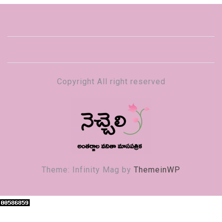
Copyright All right reserved
నెచ్చెలి
వనితా మాస పత్రిక
Theme: Infinity Mag by
ThemeinWP