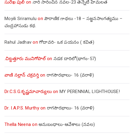
సురేఖ పులి
on
నారి సారించిన నవల-23 తెన్నేటి హేమలత
Moyili Sriramulu
on
పౌరాణిక గాథలు -18 – సజ్జనసాంగత్యము –
చంద్రహాసుడు కథ.
Rahul Jadhav
on
గోదావరి- ఒక పయనం ( కవిత)
.చిట్టత్తూరు మునిగోపాల్
on
నడక దారిలో(భాగం-57)
వాణి నల్లాన్ చక్రవర్తి
on
రాగసౌరభాలు- 16 (వరాళి)
Dr.C.S.G.కృష్ణమాచార్యులు
on
MY PERENNIAL LIGHTHOUSE!
Dr. I.A.P.S. Murthy
on
రాగసౌరభాలు- 16 (వరాళి)
Thella Neena
on
అనుబంధాలు-ఆవేశాలు (నవల)