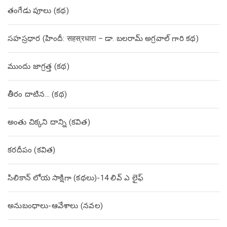
తంగేడు పూలు (క‌థ‌)
సహస్రధార (హిందీ: सहस्रधारा – డా. బలరామ్ అగ్రవాల్ గారి కథ)
ముందు జాగ్రత్త (క‌థ‌)
తీరం దాటిన… (క‌థ‌)
అంతు చిక్కని దాన్ని (కవిత)
కరదీపం (కవిత)
సిలికాన్ లోయ సాక్షిగా (కథలు)-14 లివ్ ఎ లైఫ్
అనుబంధాలు-ఆవేశాలు (నవల)