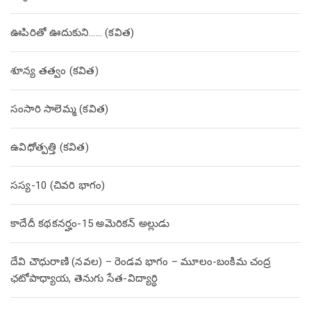
ఊపిరితో ఊదుకుని…… (కవిత)
శూన్య తత్వం (కవిత)
సంసారి సాలెమ్మ (కవిత)
ఉవిధోత్పత్తి (కవిత)
సస్య-10 (చివరి భాగం)
కాదేదీ కథకనర్హం-15 అమెరికన్ అల్లుడు
దేవి చౌధురాణి (నవల) – రెండవ భాగం – మూలం-బంకిమ చంద్ర
ఛటోపాధ్యాయ, తెనుగు సేత-విద్యార్థి