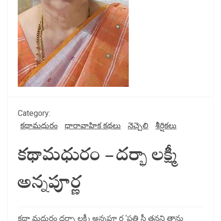
Category:
కథామధురం
ధారావాహిక కథలు
నెచ్చెలి
శీర్షికలు
కథామధురం – దర్భా లక్ష్మీ
అన్నపూర్ణ
కథా మధురం దర్భా లక్ష్మీ అన్నపూ ర్ణ ‘ప్రతి స్త్రీ తనని తాను