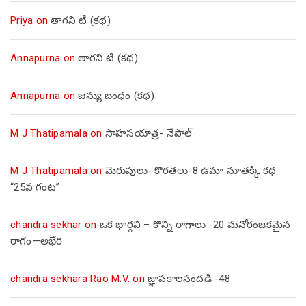
Priya
on
తాగని టీ (కథ)
Annapurna
on
తాగని టీ (కథ)
Annapurna
on
జన్యు బంధం (కథ)
M J Thatipamala
on
సాహసయాత్ర- నేపాల్‌
M J Thatipamala
on
మెరుపులు- కొరతలు-8 ఉమా నూతక్కి కథ
“25వ గంట”
chandra sekhar
on
ఒక భార్గవి – కొన్ని రాగాలు -20 మనోరంజకమైన
రాగం—అభేరి
chandra sekhara Rao M.V.
on
జ్ఞాపకాలసందడి -48