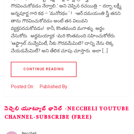
గౌరవించుకోవడం నేర్వాలి..’ అని చెప్పిన రచయిత్రి – దర్భా లక్ష్మీ
అన్నపూర్ణ గారి కథ – ‘మనోరథం ‘ ! -ఆర్.దమయంతి స్త్రీ తనని
తాను గౌరవించుకోవడం అంటే తన విలువని
వ్యక్తపరచుకోవడం! కానీ, కొంతమంది మగాళ్ళు అర్ధం
చేసుకోరు. అర్ధమయ్యాక -మరి కొంతమంది సహించుకోలేరు.
‘ఆఫ్ట్రాల్..నువ్వేమిటీ, నీకు గౌరవమేమిటి? దాన్ని నేను లెక్క
చేయడమేమిటీ? అని తేలిక చూపు చూస్తారు. అలా […]
CONTINUE READING
Posted On :
Published By :
నెచ్చెలి యూట్యూబ్ ఛానెల్ -NECCHELI YOUTUBE
CHANNEL-SUBSCRIBE (FREE)