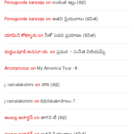
Penugonda sarasija
on
లంకంత ఇల్లు (కథ)
Penugonda sarasija
on
అతని ప్రియురాలు (కవిత)
యామిని కోళ్ళూరు
on
నీతో పడవ ప్రయాణం (కవిత)
దుద్దుంపూడి అనసూ య.
on
ప్రమద – సునీత విలియమ్స్
Anonymous
on
My America Tour -8
j. ramalakshmi
on
సోది (కథ)
j ramalakshmi
on
కథనకుతూహలం-7
అంబల్ల జనార్దన్
on
తాగని టీ (కథ)
అంబల్ల జనార్దన్
on
అతని ప్రియురాలు (కవిత)