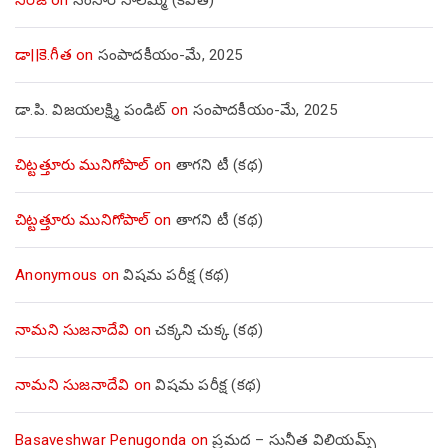
డా||కె.గీత
on
సంపాదకీయం-మే, 2025
డా.పి. విజయలక్ష్మి పండిట్
on
సంపాదకీయం-మే, 2025
చిట్టత్తూరు మునిగోపాల్
on
తాగని టీ (కథ)
చిట్టత్తూరు మునిగోపాల్
on
తాగని టీ (కథ)
Anonymous
on
విషమ పరీక్ష (క‌థ‌)
నామని సుజనాదేవి
on
చక్కని చుక్క (కథ)
నామని సుజనాదేవి
on
విషమ పరీక్ష (క‌థ‌)
Basaveshwar Penugonda
on
ప్రమద – సునీత విలియమ్స్