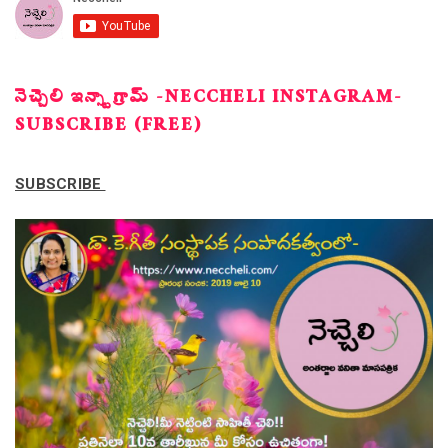
నెచ్చెలి ఇన్స్టాగ్రామ్ -NECCHELI INSTAGRAM-
SUBSCRIBE (FREE)
SUBSCRIBE