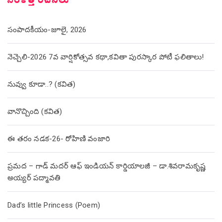
సరికొత్త రచనలు
సంపాదకీయం-జూలై, 2026
నెచ్చెలి-2026 7వ వార్షికోత్సవ కథా,కవితా పురస్కార పోటీ ఫలితాలు!
నువ్వు కూడా..? (కవిత)
వానొచ్చింది (కవిత)
ఈ తరం నడక-26- రోహిణి వంజారి
ప్రమద – గాడ్ మదర్ ఆఫ్ ఇండియన్ కార్డియాలజీ – డా.శివరామకృష్ణ
అయ్యర్ పద్మావతి
Dad’s little Princess (Poem)