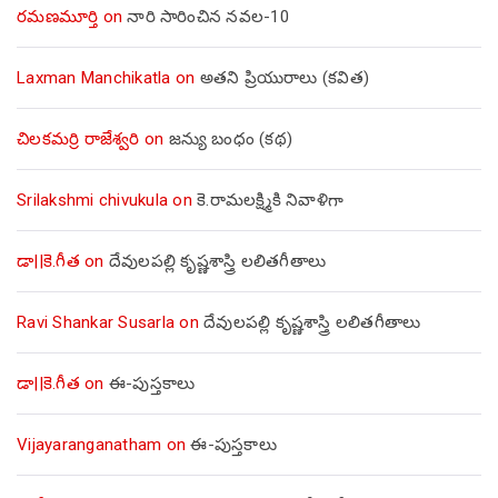
రమణమూర్తి
on
నారి సారించిన నవల-10
Laxman Manchikatla
on
అతని ప్రియురాలు (కవిత)
చిలకమర్రి రాజేశ్వరి
on
జన్యు బంధం (కథ)
Srilakshmi chivukula
on
కె.రామలక్ష్మికి నివాళిగా
డా||కె.గీత
on
దేవులపల్లి కృష్ణశాస్త్రి లలితగీతాలు
Ravi Shankar Susarla
on
దేవులపల్లి కృష్ణశాస్త్రి లలితగీతాలు
డా||కె.గీత
on
ఈ-పుస్తకాలు
Vijayaranganatham
on
ఈ-పుస్తకాలు