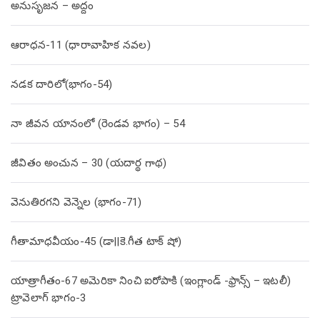
అనుసృజన – అద్దం
ఆరాధన-11 (ధారావాహిక నవల)
నడక దారిలో(భాగం-54)
నా జీవన యానంలో (రెండవ భాగం) – 54
జీవితం అంచున – 30 (యదార్థ గాథ)
వెనుతిరగని వెన్నెల (భాగం-71)
గీతామాధవీయం-45 (డా||కె.గీత టాక్ షో)
యాత్రాగీతం-67 అమెరికా నించి ఐరోపాకి (ఇంగ్లాండ్ -ఫ్రాన్స్ – ఇటలీ)
ట్రావెలాగ్ భాగం-3