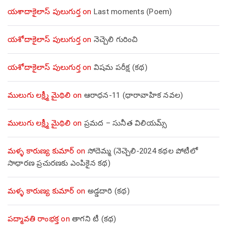
యశాదాకైలాస్ పులుగుర్త
on
Last moments (Poem)
యశోదాకైలాస్ పులుగుర్త
on
నెచ్చెలి గురించి
యశోదాకైలాస్ పులుగుర్త
on
విషమ పరీక్ష (క‌థ‌)
ములుగు లక్ష్మీ మైథిలి
on
ఆరాధన-11 (ధారావాహిక నవల)
ములుగు లక్ష్మీ మైథిలి
on
ప్రమద – సునీత విలియమ్స్
మళ్ళ కారుణ్య కుమార్
on
సోదెమ్మ (నెచ్చెలి-2024 కథల పోటీలో
సాధారణ ప్రచురణకు ఎంపికైన కథ)
మళ్ళ కారుణ్య కుమార్
on
అడ్డదారి (కథ)
పద్మావతి రాంభక్త
on
తాగని టీ (కథ)