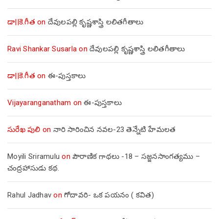
డా||కె.గీత
on
దేవులపల్లి కృష్ణశాస్త్రి లలితగీతాలు
Ravi Shankar Susarla
on
దేవులపల్లి కృష్ణశాస్త్రి లలితగీతాలు
డా||కె.గీత
on
ఈ-పుస్తకాలు
Vijayaranganatham
on
ఈ-పుస్తకాలు
సురేఖ పులి
on
నారి సారించిన నవల-23 తెన్నేటి హేమలత
Moyili Sriramulu
on
పౌరాణిక గాథలు -18 – సజ్జనసాంగత్యము –
చంద్రహాసుడు కథ.
Rahul Jadhav
on
గోదావరి- ఒక పయనం ( కవిత)