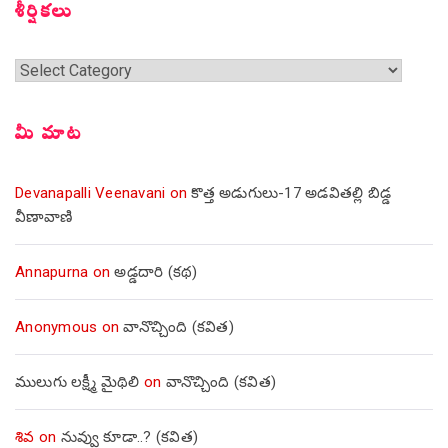
శీర్షికలు
శీర్షికలు
మీ మాట
Devanapalli Veenavani
on
కొత్త అడుగులు-17 అడవితల్లి బిడ్డ
వీణావాణి
Annapurna
on
అడ్డదారి (కథ)
Anonymous
on
వానొచ్చింది (కవిత)
ములుగు లక్ష్మీ మైథిలి
on
వానొచ్చింది (కవిత)
శివ
on
నువ్వు కూడా..? (కవిత)