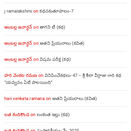
j ramalakshmi
on
కథనకుతూహలం-7
అంబల్ల జనార్దన్
on
తాగని టీ (కథ)
అంబల్ల జనార్దన్
on
అతని ప్రియురాలు (కవిత)
అంబల్ల జనార్దన్
on
విషమ పరీక్ష (క‌థ‌)
హరి వెంకట రమణ
on
వినిపించేకథలు-47 – శ్రీ శీలా వీర్రాజు గారి కథ
“యవ్వనం ఏటి పాలయింది”
hari venkata ramana
on
అతని ప్రియురాలు (కవిత)
లత కందికొండ
on
లంకంత ఇల్లు (కథ)
లత కందికొండ
on
సంపాదకీయం-మే, 2025