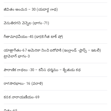
జీవితం అంచున – 30 (యదార్థ గాథ)
వెనుతిరగని వెన్నెల (భాగం-71)
గీతామాధవీయం-45 (డా||కె.గీత టాక్ షో)
యాత్రాగీతం-67 అమెరికా నించి ఐరోపాకి (ఇంగ్లాండ్ -ఫ్రాన్స్ – ఇటలీ)
ట్రావెలాగ్ భాగం-3
పౌరాణిక గాథలు -30 – కనీస ధర్మము – శ్వేతుడు కథ
రాగసౌరభాలు- 16 (వరాళి)
కనక నారాయణీయం-69
చిత్రం-65