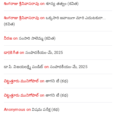
శింగరాజు శ్రీనివాసరావు
on
శూన్య తత్వం (కవిత)
శింగరాజు శ్రీనివాసరావు
on
ఒక్కసారి జవాబుగా మారి ఎదుటకురా….
(కవిత)
నీరజ
on
సంసారి సాలెమ్మ (కవిత)
డా||కె.గీత
on
సంపాదకీయం-మే, 2025
డా.పి. విజయలక్ష్మి పండిట్
on
సంపాదకీయం-మే, 2025
చిట్టత్తూరు మునిగోపాల్
on
తాగని టీ (కథ)
చిట్టత్తూరు మునిగోపాల్
on
తాగని టీ (కథ)
Anonymous
on
విషమ పరీక్ష (క‌థ‌)