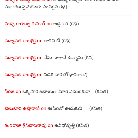
సాధారణ ప్రచురణకు ఎంపికైన కథ)
మళ్ళ కారుణ్య కుమార్
on
అడ్డదారి (కథ)
పద్మావతి రాంభక్త
on
తాగని టీ (కథ)
పద్మావతి రాంభక్త
on
నేను బాగానే ఉన్నాను (క‌థ‌)
పద్మావతి రాంభక్త
on
నడక దారిలో(భాగం-52)
నీరజ
on
ఒక్కసారి జవాబుగా మారి ఎదుటకురా…. (కవిత)
చిలుకూరి ఉషారాణి
on
ఊపిరితో ఊదుకుని…… (కవిత)
శింగరాజు శ్రీనివాసరావు
on
ఉవిధోత్పత్తి (కవిత)