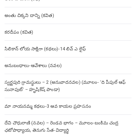
అంతు చిక్కని దాన్ని (కవిత)
కరదీపం (కవిత)
సిలికాన్ లోయ సాక్షిగా (కథలు)-14 లివ్ ఎ లైఫ్
అనుబంధాలు-ఆవేశాలు (నవల)
స్వర్ణపురి గ్రామస్థులు – 2 (అనువాదనవల) (మూలం- ‘ది పీపుల్ ఆఫ్
సునాపుట్’ – హృషికేష్ పాండా)
మా నాయనమ్మ కథలు-3 ఆవ కాయల ప్రహసనం
దేవి చౌధురాణి (నవల) – రెండవ భాగం – మూలం-బంకిమ చంద్ర
ఛటోపాధ్యాయ, తెనుగు సేత-విద్యార్థి