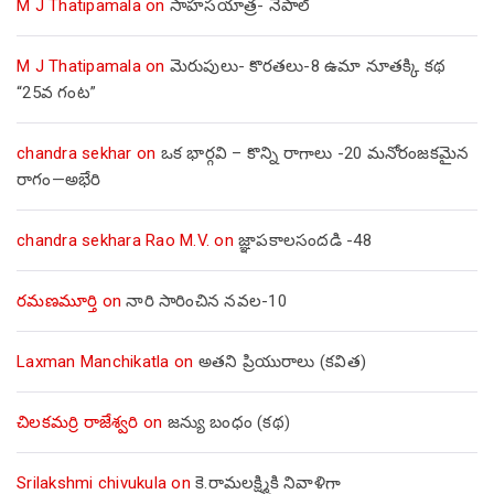
M J Thatipamala
on
సాహసయాత్ర- నేపాల్‌
M J Thatipamala
on
మెరుపులు- కొరతలు-8 ఉమా నూతక్కి కథ
“25వ గంట”
chandra sekhar
on
ఒక భార్గవి – కొన్ని రాగాలు -20 మనోరంజకమైన
రాగం—అభేరి
chandra sekhara Rao M.V.
on
జ్ఞాపకాలసందడి -48
రమణమూర్తి
on
నారి సారించిన నవల-10
Laxman Manchikatla
on
అతని ప్రియురాలు (కవిత)
చిలకమర్రి రాజేశ్వరి
on
జన్యు బంధం (కథ)
Srilakshmi chivukula
on
కె.రామలక్ష్మికి నివాళిగా