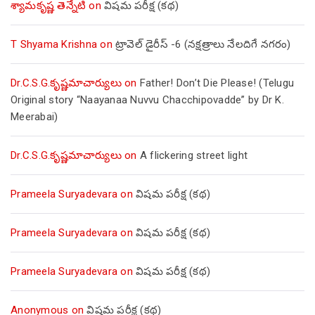
శ్యామకృష్ణ తెన్నేటి
on
విషమ పరీక్ష (క‌థ‌)
T Shyama Krishna
on
ట్రావెల్ డైరీస్ -6 (నక్షత్రాలు నేలదిగే నగరం)
Dr.C.S.G.కృష్ణమాచార్యులు
on
Father! Don’t Die Please! (Telugu
Original story “Naayanaa Nuvvu Chacchipovadde” by Dr K.
Meerabai)
Dr.C.S.G.కృష్ణమాచార్యులు
on
A flickering street light
Prameela Suryadevara
on
విషమ పరీక్ష (క‌థ‌)
Prameela Suryadevara
on
విషమ పరీక్ష (క‌థ‌)
Prameela Suryadevara
on
విషమ పరీక్ష (క‌థ‌)
Anonymous
on
విషమ పరీక్ష (క‌థ‌)