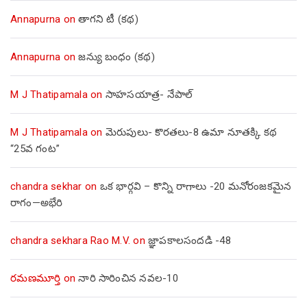
Annapurna
on
తాగని టీ (కథ)
Annapurna
on
జన్యు బంధం (కథ)
M J Thatipamala
on
సాహసయాత్ర- నేపాల్‌
M J Thatipamala
on
మెరుపులు- కొరతలు-8 ఉమా నూతక్కి కథ
“25వ గంట”
chandra sekhar
on
ఒక భార్గవి – కొన్ని రాగాలు -20 మనోరంజకమైన
రాగం—అభేరి
chandra sekhara Rao M.V.
on
జ్ఞాపకాలసందడి -48
రమణమూర్తి
on
నారి సారించిన నవల-10