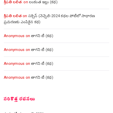
శ్రీపతి లలిత.
on
లంకంత ఇల్లు (కథ)
శ్రీపతి లలిత
on
సక్సెస్ (నెచ్చెలి-2024 కథల పోటీలో సాధారణ
ప్రచురణకు ఎంపికైన కథ)
Anonymous
on
తాగని టీ (కథ)
Anonymous
on
తాగని టీ (కథ)
Anonymous
on
తాగని టీ (కథ)
Anonymous
on
తాగని టీ (కథ)
సరికొత్త రచనలు