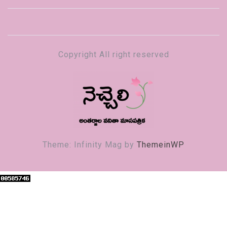
Copyright All right reserved
నెచ్చెలి
వనితా మాస పత్రిక
Theme: Infinity Mag by
ThemeinWP