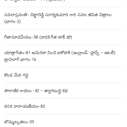
నవలాస్రవంతి- చిట్టారెడ్డి సూర్యకుమారి గారి నవల జీవిత చిత్రాలు
(భాగం-2)
గీతామాధవీయం-58 (డా||కె.గీత టాక్ షో)
యాత్రాగీతం-81 అమెరికా నించి ఐరోపాకి (ఇంగ్లాండ్ -ఫ్రాన్స్ – ఇటలీ)
ట్రావెలాగ్ భాగం-16
కొండ మేక-గద్ద
పౌరాణిక గాథలు -42 – త్యాగబుద్ధి కథ
కనక నారాయణీయం-82
బొమ్మల్కతలు-39