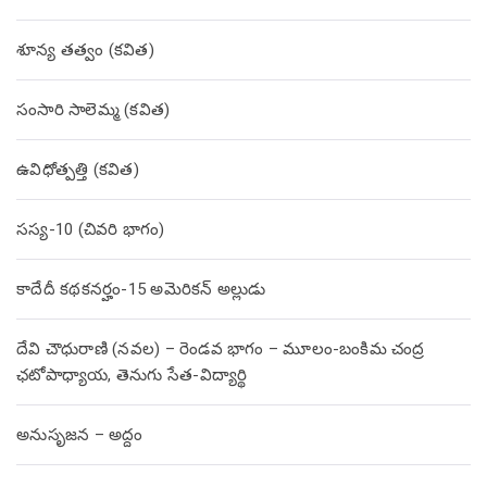
శూన్య తత్వం (కవిత)
సంసారి సాలెమ్మ (కవిత)
ఉవిధోత్పత్తి (కవిత)
సస్య-10 (చివరి భాగం)
కాదేదీ కథకనర్హం-15 అమెరికన్ అల్లుడు
దేవి చౌధురాణి (నవల) – రెండవ భాగం – మూలం-బంకిమ చంద్ర
ఛటోపాధ్యాయ, తెనుగు సేత-విద్యార్థి
అనుసృజన – అద్దం