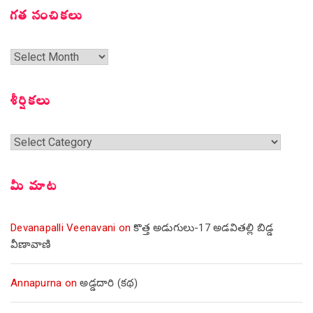
గత సంచికలు
గత
సంచికలు
శీర్షికలు
శీర్షికలు
మీ మాట
Devanapalli Veenavani
on
కొత్త అడుగులు-17 అడవితల్లి బిడ్డ
వీణావాణి
Annapurna
on
అడ్డదారి (కథ)