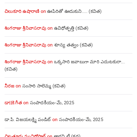
చిలుకూరి ఉషారాణి
on
ఊపిరితో ఊదుకుని…… (కవిత)
శింగరాజు శ్రీనివాసరావు
on
ఉవిధోత్పత్తి (కవిత)
శింగరాజు శ్రీనివాసరావు
on
శూన్య తత్వం (కవిత)
శింగరాజు శ్రీనివాసరావు
on
ఒక్కసారి జవాబుగా మారి ఎదుటకురా….
(కవిత)
నీరజ
on
సంసారి సాలెమ్మ (కవిత)
డా||కె.గీత
on
సంపాదకీయం-మే, 2025
డా.పి. విజయలక్ష్మి పండిట్
on
సంపాదకీయం-మే, 2025
చిట్టత్తూరు మునిగోపాల్
on
తాగని టీ (కథ)