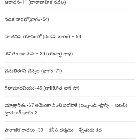
ఆరాధన-11 (ధారావాహిక నవల)
నడక దారిలో(భాగం-54)
నా జీవన యానంలో (రెండవ భాగం) – 54
జీవితం అంచున – 30 (యదార్థ గాథ)
వెనుతిరగని వెన్నెల (భాగం-71)
గీతామాధవీయం-45 (డా||కె.గీత టాక్ షో)
యాత్రాగీతం-67 అమెరికా నించి ఐరోపాకి (ఇంగ్లాండ్ -ఫ్రాన్స్ – ఇటలీ)
ట్రావెలాగ్ భాగం-3
పౌరాణిక గాథలు -30 – కనీస ధర్మము – శ్వేతుడు కథ