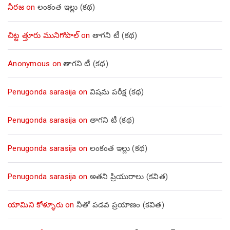
నీరజ
on
లంకంత ఇల్లు (కథ)
చిట్ట త్తూరు మునిగోపాల్
on
తాగని టీ (కథ)
Anonymous
on
తాగని టీ (కథ)
Penugonda sarasija
on
విషమ పరీక్ష (క‌థ‌)
Penugonda sarasija
on
తాగని టీ (కథ)
Penugonda sarasija
on
లంకంత ఇల్లు (కథ)
Penugonda sarasija
on
అతని ప్రియురాలు (కవిత)
యామిని కోళ్ళూరు
on
నీతో పడవ ప్రయాణం (కవిత)