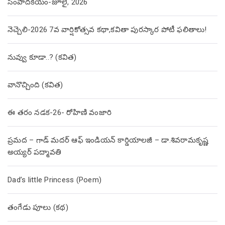
సంపాదకీయం-జూలై, 2026
నెచ్చెలి-2026 7వ వార్షికోత్సవ కథా,కవితా పురస్కార పోటీ ఫలితాలు!
నువ్వు కూడా..? (కవిత)
వానొచ్చింది (కవిత)
ఈ తరం నడక-26- రోహిణి వంజారి
ప్రమద – గాడ్ మదర్ ఆఫ్ ఇండియన్ కార్డియాలజీ – డా.శివరామకృష్ణ
అయ్యర్ పద్మావతి
Dad’s little Princess (Poem)
తంగేడు పూలు (క‌థ‌)