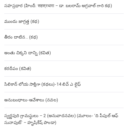
సహస్రధార (హిందీ: सहस्रधारा – డా. బలరామ్ అగ్రవాల్ గారి కథ)
ముందు జాగ్రత్త (క‌థ‌)
తీరం దాటిన… (క‌థ‌)
అంతు చిక్కని దాన్ని (కవిత)
కరదీపం (కవిత)
సిలికాన్ లోయ సాక్షిగా (కథలు)-14 లివ్ ఎ లైఫ్
అనుబంధాలు-ఆవేశాలు (నవల)
స్వర్ణపురి గ్రామస్థులు – 2 (అనువాదనవల) (మూలం- ‘ది పీపుల్ ఆఫ్
సునాపుట్’ – హృషికేష్ పాండా)