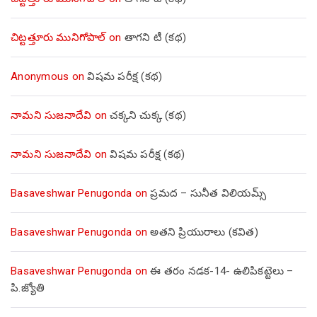
చిట్టత్తూరు మునిగోపాల్
on
తాగని టీ (కథ)
Anonymous
on
విషమ పరీక్ష (క‌థ‌)
నామని సుజనాదేవి
on
చక్కని చుక్క (కథ)
నామని సుజనాదేవి
on
విషమ పరీక్ష (క‌థ‌)
Basaveshwar Penugonda
on
ప్రమద – సునీత విలియమ్స్
Basaveshwar Penugonda
on
అతని ప్రియురాలు (కవిత)
Basaveshwar Penugonda
on
ఈ తరం నడక-14- ఉలిపికట్టెలు –
పి.జ్యోతి