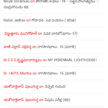
Moyili Sriramulu
on
పౌరాణిక గాథలు -18 – సజ్జనసాంగత్యము –
చంద్రహాసుడు కథ.
Rahul Jadhav
on
గోదావరి- ఒక పయనం ( కవిత)
.చిట్టత్తూరు మునిగోపాల్
on
నడక దారిలో(భాగం-57)
వాణి నల్లాన్ చక్రవర్తి
on
రాగసౌరభాలు- 16 (వరాళి)
Dr.C.S.G.కృష్ణమాచార్యులు
on
MY PERENNIAL LIGHTHOUSE!
Dr. I.A.P.S. Murthy
on
రాగసౌరభాలు- 16 (వరాళి)
యశోదాకైలాస్ పులుగుర్త
on
నెచ్చెలి గురించి
యశోదాకైలాస్ పులుగుర్త
on
విషమ పరీక్ష (క‌థ‌)