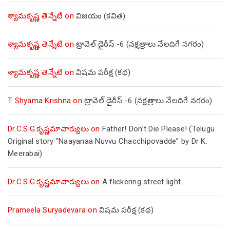
శ్యామకృష్ణ తెన్నేటి
on
విజయం (కవిత)
శ్యామకృష్ణ తెన్నేటి
on
ట్రావెల్ డైరీస్ -6 (నక్షత్రాలు నేలదిగే నగరం)
శ్యామకృష్ణ తెన్నేటి
on
విషమ పరీక్ష (క‌థ‌)
T Shyama Krishna
on
ట్రావెల్ డైరీస్ -6 (నక్షత్రాలు నేలదిగే నగరం)
Dr.C.S.G.కృష్ణమాచార్యులు
on
Father! Don’t Die Please! (Telugu
Original story “Naayanaa Nuvvu Chacchipovadde” by Dr K.
Meerabai)
Dr.C.S.G.కృష్ణమాచార్యులు
on
A flickering street light
Prameela Suryadevara
on
విషమ పరీక్ష (క‌థ‌)