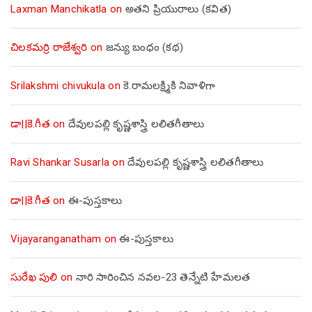
Laxman Manchikatla
on
అతని ప్రియురాలు (కవిత)
చిలకమర్రి రాజేశ్వరి
on
జన్యు బంధం (కథ)
Srilakshmi chivukula
on
కె.రామలక్ష్మికి నివాళిగా
డా||కె.గీత
on
దేవులపల్లి కృష్ణశాస్త్రి లలితగీతాలు
Ravi Shankar Susarla
on
దేవులపల్లి కృష్ణశాస్త్రి లలితగీతాలు
డా||కె.గీత
on
ఈ-పుస్తకాలు
Vijayaranganatham
on
ఈ-పుస్తకాలు
సురేఖ పులి
on
నారి సారించిన నవల-23 తెన్నేటి హేమలత