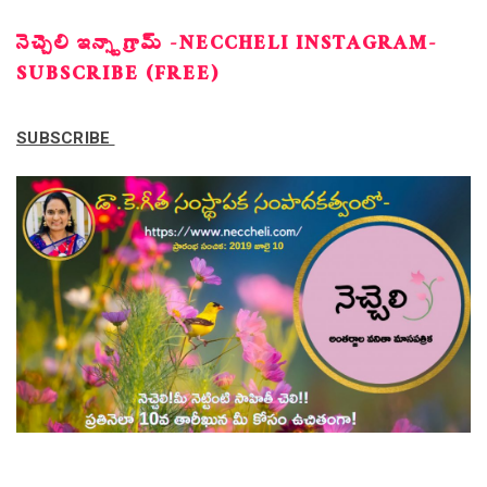
నెచ్చెలి ఇన్స్టాగ్రామ్ -NECCHELI INSTAGRAM-
SUBSCRIBE (FREE)
SUBSCRIBE