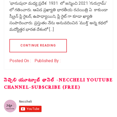
‘భానుపురా మధ్య ప్రదేశ 1931 లో జన్మించి 2021 ‘గురుగ్రామ్’
లో గతించారు. ఆవిడ ప్రఖ్యాతి భారతీయ రచయిత్రి ఏ కాకుండా
స్క్రీన్ ప్లే రైటర్, ఉపాధ్యాయిని, ప్లే రైట్ గా కూడా ఖ్యాతి
సంపాదించారు. ప్రస్తుతం నేను అనువదించిన ‘ముక్తి’ అన్న కథలో
మద్యోత్తర భారత దేశంలో […]
CONTINUE READING
Posted On :
Published By :
నెచ్చెలి యూట్యూబ్ ఛానెల్ -NECCHELI YOUTUBE
CHANNEL-SUBSCRIBE (FREE)