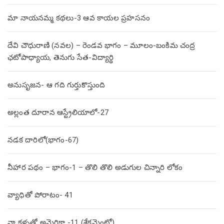
మా నాయనమ్మ కథలు-3 ఆవ కాయల ప్రహసనం
దేవి చౌధురాణి (నవల) – రెండవ భాగం – మూలం-బంకిమ చంద్ర
ఛటోపాధ్యాయ, తెనుగు సేత-విద్యార్థి
అనుసృజన- ఆ గది గుర్తుకొస్తుంది
అల్లంత దూరాన ఆస్ట్రేలియాలో-27
నడక దారిలో(భాగం-67)
నీహార పథం – భాగం-1 – తొలి తొలి అడుగుల చిన్నారి లోకం
వ్యాధితో పోరాటం- 41
నా కళ్ళతో అమెరికా -11 (శేక్రమెంటో)