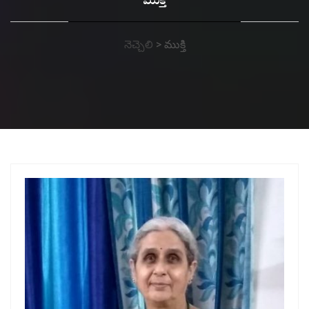
ముక్తి
నెచ్చెలి
>
ముక్తి