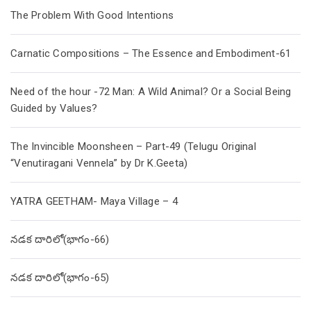
The Problem With Good Intentions
Carnatic Compositions – The Essence and Embodiment-61
Need of the hour -72 Man: A Wild Animal? Or a Social Being
Guided by Values?
The Invincible Moonsheen – Part-49 (Telugu Original
“Venutiragani Vennela” by Dr K.Geeta)
YATRA GEETHAM- Maya Village – 4
నడక దారిలో(భాగం-66)
నడక దారిలో(భాగం-65)