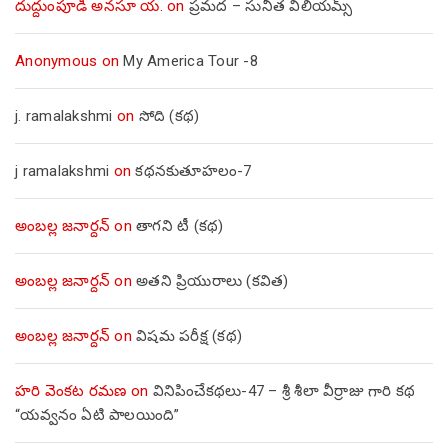
దుద్దుంపూడి అనసూ య.
on
ప్రమద – సునీత విలియమ్స్
Anonymous
on
My America Tour -8
j. ramalakshmi
on
సోది (కథ)
j ramalakshmi
on
కథనకుతూహలం-7
అంబల్ల జనార్దన్
on
తాగని టీ (కథ)
అంబల్ల జనార్దన్
on
అతని ప్రియురాలు (కవిత)
అంబల్ల జనార్దన్
on
విషమ పరీక్ష (క‌థ‌)
హరి వెంకట రమణ
on
వినిపించేకథలు-47 – శ్రీ శీలా వీర్రాజు గారి కథ
“యవ్వనం ఏటి పాలయింది”