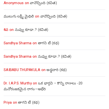
Anonymous
on
వానొచ్చింది (కవిత)
ములుగు లక్ష్మీ మైథిలి
on
వానొచ్చింది (కవిత)
శివ
on
నువ్వు కూడా..? (కవిత)
Sandhya Sharma
on
తాగని టీ (కథ)
Sandhya Sharma
on
నువ్వు కూడా..? (కవిత)
SAIBABU THUPAKULA
on
అడ్డదారి (కథ)
Dr. I.A.P.S. Murthy
on
ఒక భార్గవి – కొన్ని రాగాలు -20
మనోరంజకమైన రాగం—అభేరి
Priya
on
తాగని టీ (కథ)