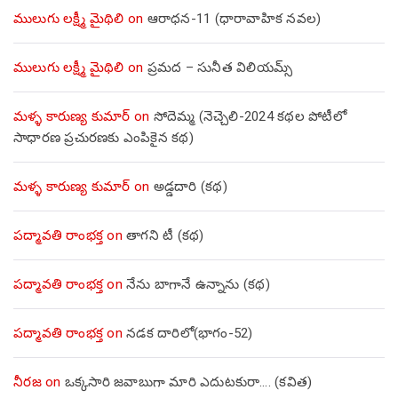
ములుగు లక్ష్మీ మైథిలి
on
ఆరాధన-11 (ధారావాహిక నవల)
ములుగు లక్ష్మీ మైథిలి
on
ప్రమద – సునీత విలియమ్స్
మళ్ళ కారుణ్య కుమార్
on
సోదెమ్మ (నెచ్చెలి-2024 కథల పోటీలో
సాధారణ ప్రచురణకు ఎంపికైన కథ)
మళ్ళ కారుణ్య కుమార్
on
అడ్డదారి (కథ)
పద్మావతి రాంభక్త
on
తాగని టీ (కథ)
పద్మావతి రాంభక్త
on
నేను బాగానే ఉన్నాను (క‌థ‌)
పద్మావతి రాంభక్త
on
నడక దారిలో(భాగం-52)
నీరజ
on
ఒక్కసారి జవాబుగా మారి ఎదుటకురా…. (కవిత)