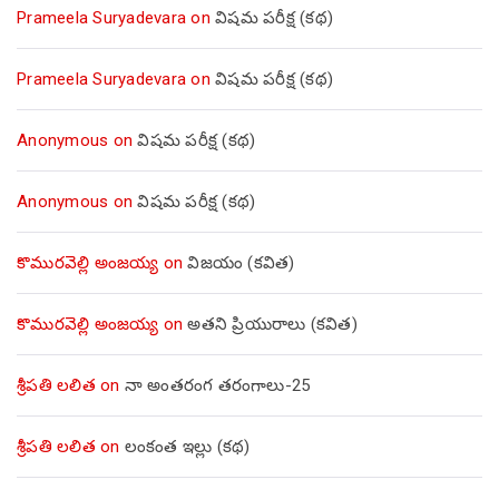
Prameela Suryadevara
on
విషమ పరీక్ష (క‌థ‌)
Prameela Suryadevara
on
విషమ పరీక్ష (క‌థ‌)
Anonymous
on
విషమ పరీక్ష (క‌థ‌)
Anonymous
on
విషమ పరీక్ష (క‌థ‌)
కొమురవెల్లి అంజయ్య
on
విజయం (కవిత)
కొమురవెల్లి అంజయ్య
on
అతని ప్రియురాలు (కవిత)
శ్రీపతి లలిత
on
నా అంతరంగ తరంగాలు-25
శ్రీపతి లలిత
on
లంకంత ఇల్లు (కథ)