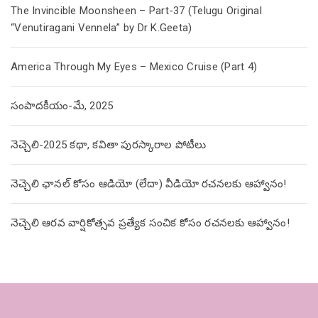
The Invincible Moonsheen – Part-37 (Telugu Original
“Venutiragani Vennela” by Dr K.Geeta)
America Through My Eyes – Mexico Cruise (Part 4)
సంపాదకీయం-మే, 2025
నెచ్చెలి-2025 కథా, కవితా పురస్కారాల పోటీలు
నెచ్చెలి ఛానల్ కోసం ఆడియో (లేదా) వీడియో రచనలకు ఆహ్వానం!
నెచ్చెలి ఆరవ వార్షికోత్సవ ప్రత్యేక సంచిక కోసం రచనలకు ఆహ్వానం!