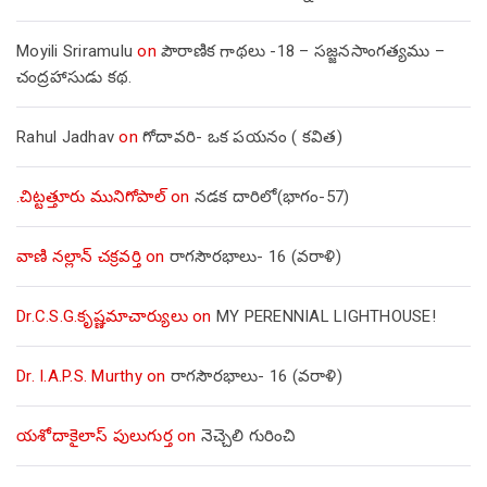
Moyili Sriramulu
on
పౌరాణిక గాథలు -18 – సజ్జనసాంగత్యము –
చంద్రహాసుడు కథ.
Rahul Jadhav
on
గోదావరి- ఒక పయనం ( కవిత)
.చిట్టత్తూరు మునిగోపాల్
on
నడక దారిలో(భాగం-57)
వాణి నల్లాన్ చక్రవర్తి
on
రాగసౌరభాలు- 16 (వరాళి)
Dr.C.S.G.కృష్ణమాచార్యులు
on
MY PERENNIAL LIGHTHOUSE!
Dr. I.A.P.S. Murthy
on
రాగసౌరభాలు- 16 (వరాళి)
యశోదాకైలాస్ పులుగుర్త
on
నెచ్చెలి గురించి