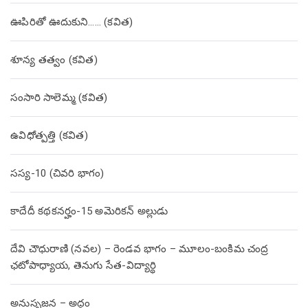
ఊపిరితో ఊదుకుని…… (కవిత)
శూన్య తత్వం (కవిత)
సంసారి సాలెమ్మ (కవిత)
ఉవిధోత్పత్తి (కవిత)
సస్య-10 (చివరి భాగం)
కాదేదీ కథకనర్హం-15 అమెరికన్ అల్లుడు
దేవి చౌధురాణి (నవల) – రెండవ భాగం – మూలం-బంకిమ చంద్ర
ఛటోపాధ్యాయ, తెనుగు సేత-విద్యార్థి
అనుసృజన – అద్దం