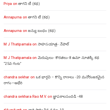
Priya
on
తాగని టీ (కథ)
Annapurna
on
తాగని టీ (కథ)
Annapurna
on
జన్యు బంధం (కథ)
M J Thatipamala
on
సాహసయాత్ర- నేపాల్‌
M J Thatipamala
on
మెరుపులు- కొరతలు-8 ఉమా నూతక్కి కథ
“25వ గంట”
chandra sekhar
on
ఒక భార్గవి – కొన్ని రాగాలు -20 మనోరంజకమైన
రాగం—అభేరి
chandra sekhara Rao M.V.
on
జ్ఞాపకాలసందడి -48
రమణమూర్తి
on
నారి సారించిన నవల-10