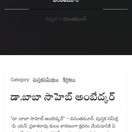
వసంతమూన్
నెచ్చెలి
>
వసంతమూన్
Category:
పుస్తకసమీక్షలు
శీర్షికలు
డా.బాబా సాహెబ్ అంబేద్కర్
“డా .బాబా సాహెబ్ అంబెడ్కర్” – వసంతమూన్. పుస్తక సమీక్ష
-పి. యస్. ప్రకాశరావు కులం కారణంగా క్షవరం చేయడానికి ఏ