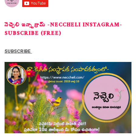
నెచ్చెలి ఇన్స్టాగ్రామ్ -NECCHELI INSTAGRAM-
SUBSCRIBE (FREE)
SUBSCRIBE