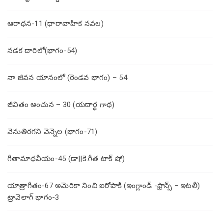
ఆరాధన-11 (ధారావాహిక నవల)
నడక దారిలో(భాగం-54)
నా జీవన యానంలో (రెండవ భాగం) – 54
జీవితం అంచున – 30 (యదార్థ గాథ)
వెనుతిరగని వెన్నెల (భాగం-71)
గీతామాధవీయం-45 (డా||కె.గీత టాక్ షో)
యాత్రాగీతం-67 అమెరికా నించి ఐరోపాకి (ఇంగ్లాండ్ -ఫ్రాన్స్ – ఇటలీ)
ట్రావెలాగ్ భాగం-3