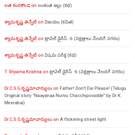
లత కందికొండ
on
లంకంత ఇల్లు (కథ)
శ్యామకృష్ణ తెన్నేటి
on
విజయం (కవిత)
శ్యామకృష్ణ తెన్నేటి
on
ట్రావెల్ డైరీస్ -6 (నక్షత్రాలు నేలదిగే నగరం)
శ్యామకృష్ణ తెన్నేటి
on
విషమ పరీక్ష (క‌థ‌)
T Shyama Krishna
on
ట్రావెల్ డైరీస్ -6 (నక్షత్రాలు నేలదిగే నగరం)
Dr.C.S.G.కృష్ణమాచార్యులు
on
Father! Don’t Die Please! (Telugu
Original story “Naayanaa Nuvvu Chacchipovadde” by Dr K.
Meerabai)
Dr.C.S.G.కృష్ణమాచార్యులు
on
A flickering street light