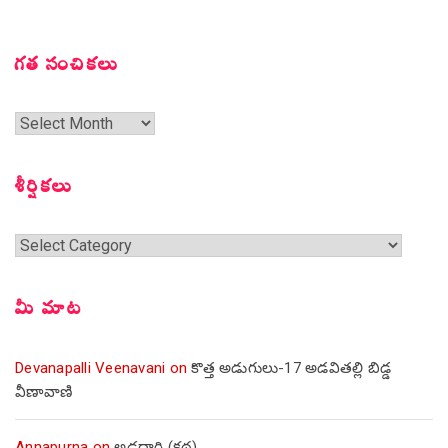
గత సంచికలు
గత
సంచికలు
శీర్షికలు
శీర్షికలు
మీ మాట
Devanapalli Veenavani
on
కొత్త అడుగులు-17 అడవితల్లి బిడ్డ
వీణావాణి
Annapurna
on
అడ్డదారి (కథ)