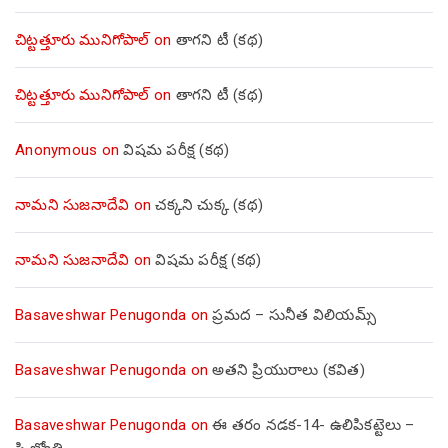
చిట్టత్తూరు మునిగోపాల్
on
తాగని టీ (కథ)
చిట్టత్తూరు మునిగోపాల్
on
తాగని టీ (కథ)
Anonymous
on
విషమ పరీక్ష (క‌థ‌)
నామని సుజనాదేవి
on
చక్కని చుక్క (కథ)
నామని సుజనాదేవి
on
విషమ పరీక్ష (క‌థ‌)
Basaveshwar Penugonda
on
ప్రమద – సునీత విలియమ్స్
Basaveshwar Penugonda
on
అతని ప్రియురాలు (కవిత)
Basaveshwar Penugonda
on
ఈ తరం నడక-14- ఉలిపికట్టెలు –