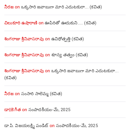
నీరజ
on
ఒక్కసారి జవాబుగా మారి ఎదుటకురా…. (కవిత)
చిలుకూరి ఉషారాణి
on
ఊపిరితో ఊదుకుని…… (కవిత)
శింగరాజు శ్రీనివాసరావు
on
ఉవిధోత్పత్తి (కవిత)
శింగరాజు శ్రీనివాసరావు
on
శూన్య తత్వం (కవిత)
శింగరాజు శ్రీనివాసరావు
on
ఒక్కసారి జవాబుగా మారి ఎదుటకురా….
(కవిత)
నీరజ
on
సంసారి సాలెమ్మ (కవిత)
డా||కె.గీత
on
సంపాదకీయం-మే, 2025
డా.పి. విజయలక్ష్మి పండిట్
on
సంపాదకీయం-మే, 2025