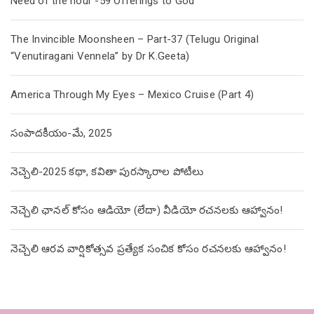
Need of the hour -59 Offerings to God
The Invincible Moonsheen – Part-37 (Telugu Original
“Venutiragani Vennela” by Dr K.Geeta)
America Through My Eyes – Mexico Cruise (Part 4)
సంపాదకీయం-మే, 2025
నెచ్చెలి-2025 కథా, కవితా పురస్కారాల పోటీలు
నెచ్చెలి ఛానల్ కోసం ఆడియో (లేదా) వీడియో రచనలకు ఆహ్వానం!
నెచ్చెలి ఆరవ వార్షికోత్సవ ప్రత్యేక సంచిక కోసం రచనలకు ఆహ్వానం!