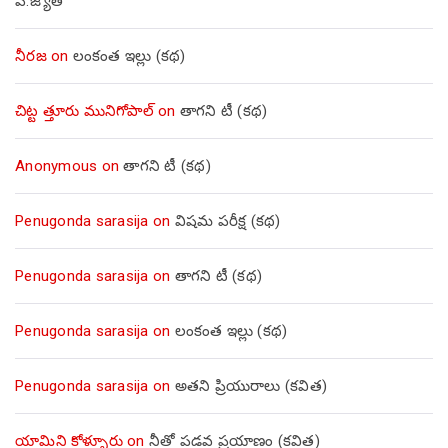
పి.జ్యోతి
నీరజ
on
లంకంత ఇల్లు (కథ)
చిట్ట త్తూరు మునిగోపాల్
on
తాగని టీ (కథ)
Anonymous
on
తాగని టీ (కథ)
Penugonda sarasija
on
విషమ పరీక్ష (క‌థ‌)
Penugonda sarasija
on
తాగని టీ (కథ)
Penugonda sarasija
on
లంకంత ఇల్లు (కథ)
Penugonda sarasija
on
అతని ప్రియురాలు (కవిత)
యామిని కోళ్ళూరు
on
నీతో పడవ ప్రయాణం (కవిత)