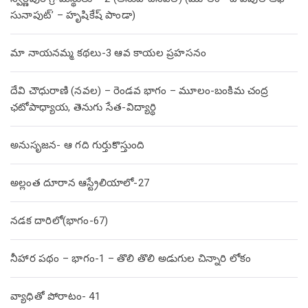
సునాపుట్’ – హృషికేష్ పాండా)
మా నాయనమ్మ కథలు-3 ఆవ కాయల ప్రహసనం
దేవి చౌధురాణి (నవల) – రెండవ భాగం – మూలం-బంకిమ చంద్ర
ఛటోపాధ్యాయ, తెనుగు సేత-విద్యార్థి
అనుసృజన- ఆ గది గుర్తుకొస్తుంది
అల్లంత దూరాన ఆస్ట్రేలియాలో-27
నడక దారిలో(భాగం-67)
నీహార పథం – భాగం-1 – తొలి తొలి అడుగుల చిన్నారి లోకం
వ్యాధితో పోరాటం- 41