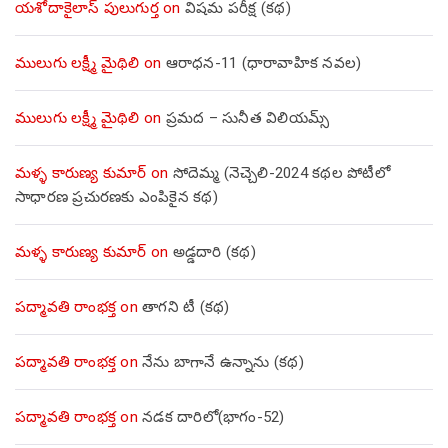
యశోదాకైలాస్ పులుగుర్త
on
విషమ పరీక్ష (క‌థ‌)
ములుగు లక్ష్మీ మైథిలి
on
ఆరాధన-11 (ధారావాహిక నవల)
ములుగు లక్ష్మీ మైథిలి
on
ప్రమద – సునీత విలియమ్స్
మళ్ళ కారుణ్య కుమార్
on
సోదెమ్మ (నెచ్చెలి-2024 కథల పోటీలో
సాధారణ ప్రచురణకు ఎంపికైన కథ)
మళ్ళ కారుణ్య కుమార్
on
అడ్డదారి (కథ)
పద్మావతి రాంభక్త
on
తాగని టీ (కథ)
పద్మావతి రాంభక్త
on
నేను బాగానే ఉన్నాను (క‌థ‌)
పద్మావతి రాంభక్త
on
నడక దారిలో(భాగం-52)