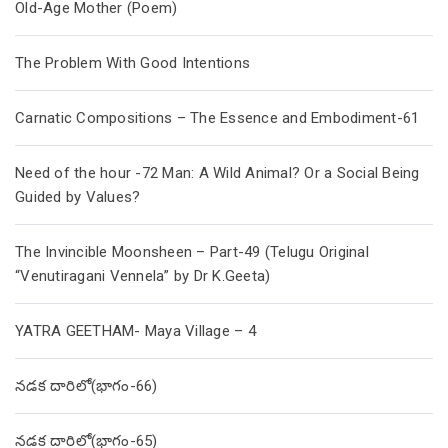
Old-Age Mother (Poem)
The Problem With Good Intentions
Carnatic Compositions – The Essence and Embodiment-61
Need of the hour -72 Man: A Wild Animal? Or a Social Being
Guided by Values?
The Invincible Moonsheen – Part-49 (Telugu Original
“Venutiragani Vennela” by Dr K.Geeta)
YATRA GEETHAM- Maya Village – 4
నడక దారిలో(భాగం-66)
నడక దారిలో(భాగం-65)