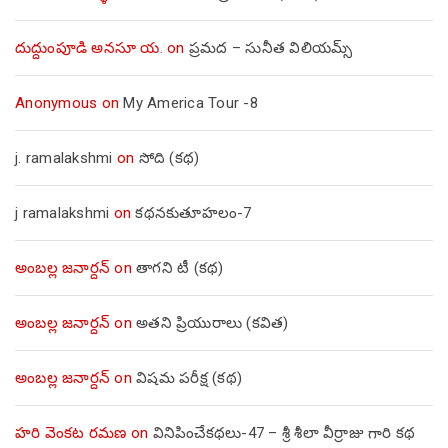
దుద్దుంపూడి అనసూ య.
on
ప్రమద – సునీత విలియమ్స్
Anonymous
on
My America Tour -8
j. ramalakshmi
on
సోది (కథ)
j ramalakshmi
on
కథనకుతూహలం-7
అంబల్ల జనార్దన్
on
తాగని టీ (కథ)
అంబల్ల జనార్దన్
on
అతని ప్రియురాలు (కవిత)
అంబల్ల జనార్దన్
on
విషమ పరీక్ష (క‌థ‌)
హరి వెంకట రమణ
on
వినిపించేకథలు-47 – శ్రీ శీలా వీర్రాజు గారి కథ