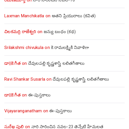
Laxman Manchikatla
on
అతని ప్రియురాలు (కవిత)
చిలకమర్రి రాజేశ్వరి
on
జన్యు బంధం (కథ)
Srilakshmi chivukula
on
కె.రామలక్ష్మికి నివాళిగా
డా||కె.గీత
on
దేవులపల్లి కృష్ణశాస్త్రి లలితగీతాలు
Ravi Shankar Susarla
on
దేవులపల్లి కృష్ణశాస్త్రి లలితగీతాలు
డా||కె.గీత
on
ఈ-పుస్తకాలు
Vijayaranganatham
on
ఈ-పుస్తకాలు
సురేఖ పులి
on
నారి సారించిన నవల-23 తెన్నేటి హేమలత