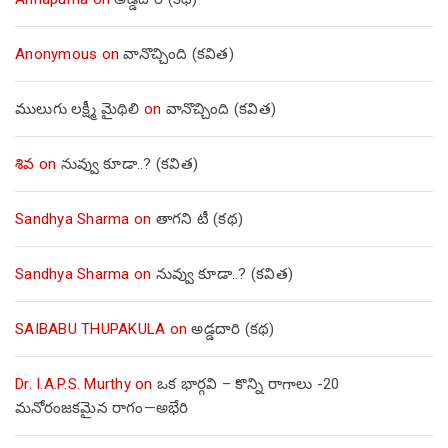
Anonymous
on
వానొచ్చింది (కవిత)
ములుగు లక్ష్మీ మైథిలి
on
వానొచ్చింది (కవిత)
శివ
on
నువ్వు కూడా..? (కవిత)
Sandhya Sharma
on
తాగని టీ (కథ)
Sandhya Sharma
on
నువ్వు కూడా..? (కవిత)
SAIBABU THUPAKULA
on
అడ్డదారి (కథ)
Dr. I.A.P.S. Murthy
on
ఒక భార్గవి – కొన్ని రాగాలు -20
మనోరంజకమైన రాగం—అభేరి