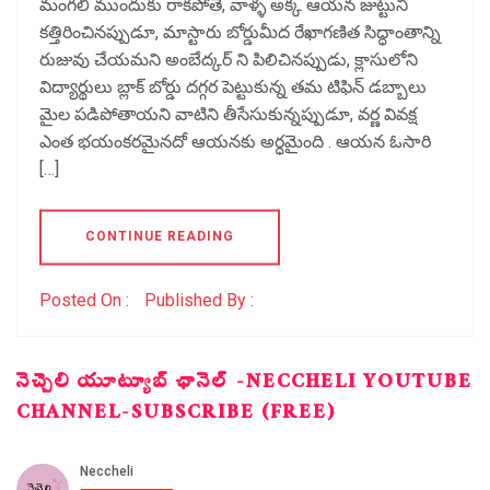
మంగలీ ముందుకు రాకపోతే, వాళ్ళ అక్క ఆయన జుట్టుని
కత్తిరించినప్పుడూ, మాస్టారు బోర్డుమీద రేఖాగణిత సిద్ధాంతాన్ని
రుజువు చేయమని అంబేద్కర్ ని పిలిచినప్పుడు, క్లాసులోని
విద్యార్థులు బ్లాక్ బోర్డు దగ్గర పెట్టుకున్న తమ టిఫిన్ డబ్బాలు
మైల పడిపోతాయని వాటిని తీసేసుకున్నప్పుడూ, వర్ణ వివక్ష
ఎంత భయంకరమైనదో ఆయనకు అర్ధమైంది . ఆయన ఓసారి
[…]
CONTINUE READING
Posted On :
Published By :
నెచ్చెలి యూట్యూబ్ ఛానెల్ -NECCHELI YOUTUBE
CHANNEL-SUBSCRIBE (FREE)