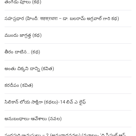
తంగేడు పూలు (క‌థ‌)
సహస్రధార (హిందీ: सहस्रधारा – డా. బలరామ్ అగ్రవాల్ గారి కథ)
ముందు జాగ్రత్త (క‌థ‌)
తీరం దాటిన… (క‌థ‌)
అంతు చిక్కని దాన్ని (కవిత)
కరదీపం (కవిత)
సిలికాన్ లోయ సాక్షిగా (కథలు)-14 లివ్ ఎ లైఫ్
అనుబంధాలు-ఆవేశాలు (నవల)
స్వర్ణపురి గ్రామస్థులు – 2 (అనువాదనవల) (మూలం- ‘ది పీపుల్ ఆఫ్