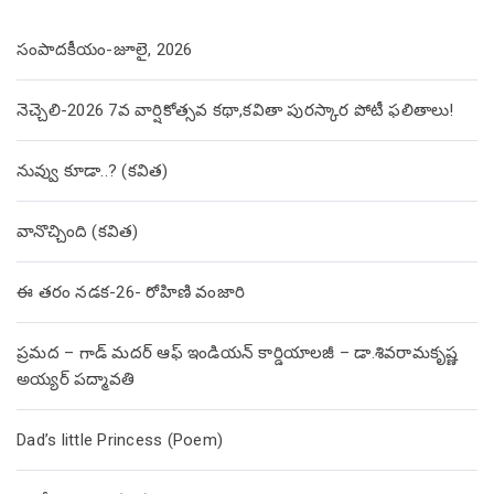
సంపాదకీయం-జూలై, 2026
నెచ్చెలి-2026 7వ వార్షికోత్సవ కథా,కవితా పురస్కార పోటీ ఫలితాలు!
నువ్వు కూడా..? (కవిత)
వానొచ్చింది (కవిత)
ఈ తరం నడక-26- రోహిణి వంజారి
ప్రమద – గాడ్ మదర్ ఆఫ్ ఇండియన్ కార్డియాలజీ – డా.శివరామకృష్ణ
అయ్యర్ పద్మావతి
Dad’s little Princess (Poem)