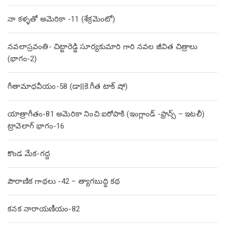
నా కళ్ళతో అమెరికా -11 (శేక్రమెంటో)
నవలాస్రవంతి- చిట్టారెడ్డి సూర్యకుమారి గారి నవల జీవిత చిత్రాలు
(భాగం-2)
గీతామాధవీయం-58 (డా||కె.గీత టాక్ షో)
యాత్రాగీతం-81 అమెరికా నించి ఐరోపాకి (ఇంగ్లాండ్ -ఫ్రాన్స్ – ఇటలీ)
ట్రావెలాగ్ భాగం-16
కొండ మేక-గద్ద
పౌరాణిక గాథలు -42 – త్యాగబుద్ధి కథ
కనక నారాయణీయం-82