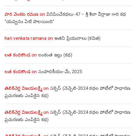
హరి వెంకట రమణ
on
వినిపించేకథలు-47 – శ్రీ శీలా వీర్రాజు గారి కథ
“యవ్వనం ఏటి పాలయింది”
hari venkata ramana
on
అతని ప్రియురాలు (కవిత)
లత కందికొండ
on
లంకంత ఇల్లు (కథ)
లత కందికొండ
on
సంపాదకీయం-మే, 2025
తెలికిచెర్ల విజయలక్ష్మి
on
సక్సెస్ (నెచ్చెలి-2024 కథల పోటీలో సాధారణ
ప్రచురణకు ఎంపికైన కథ)
తెలికిచెర్ల విజయలక్ష్మి
on
సక్సెస్ (నెచ్చెలి-2024 కథల పోటీలో సాధారణ
ప్రచురణకు ఎంపికైన కథ)