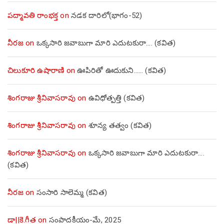
పద్మావతి రాంభక్త
on
నడక దారిలో(భాగం-52)
నీరజ
on
ఒక్కసారి జవాబుగా మారి ఎదుటకురా…. (కవిత)
చిలుకూరి ఉషారాణి
on
ఊపిరితో ఊదుకుని…… (కవిత)
శింగరాజు శ్రీనివాసరావు
on
ఉవిధోత్పత్తి (కవిత)
శింగరాజు శ్రీనివాసరావు
on
శూన్య తత్వం (కవిత)
శింగరాజు శ్రీనివాసరావు
on
ఒక్కసారి జవాబుగా మారి ఎదుటకురా….
(కవిత)
నీరజ
on
సంసారి సాలెమ్మ (కవిత)
డా||కె.గీత
on
సంపాదకీయం-మే, 2025