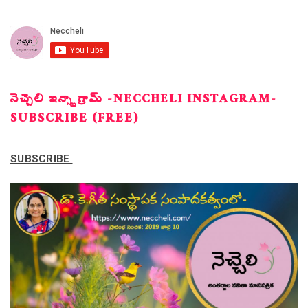
నెచ్చెలి ఇన్స్టాగ్రామ్ -NECCHELI INSTAGRAM-
SUBSCRIBE (FREE)
SUBSCRIBE