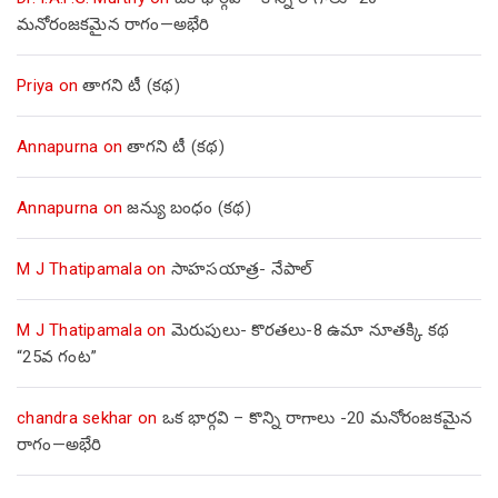
మనోరంజకమైన రాగం—అభేరి
Priya
on
తాగని టీ (కథ)
Annapurna
on
తాగని టీ (కథ)
Annapurna
on
జన్యు బంధం (కథ)
M J Thatipamala
on
సాహసయాత్ర- నేపాల్‌
M J Thatipamala
on
మెరుపులు- కొరతలు-8 ఉమా నూతక్కి కథ
“25వ గంట”
chandra sekhar
on
ఒక భార్గవి – కొన్ని రాగాలు -20 మనోరంజకమైన
రాగం—అభేరి