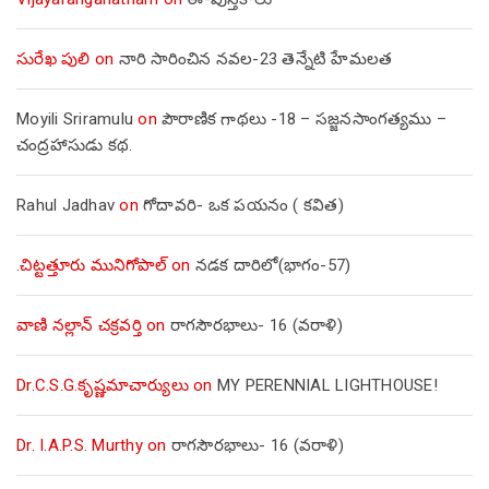
సురేఖ పులి
on
నారి సారించిన నవల-23 తెన్నేటి హేమలత
Moyili Sriramulu
on
పౌరాణిక గాథలు -18 – సజ్జనసాంగత్యము –
చంద్రహాసుడు కథ.
Rahul Jadhav
on
గోదావరి- ఒక పయనం ( కవిత)
.చిట్టత్తూరు మునిగోపాల్
on
నడక దారిలో(భాగం-57)
వాణి నల్లాన్ చక్రవర్తి
on
రాగసౌరభాలు- 16 (వరాళి)
Dr.C.S.G.కృష్ణమాచార్యులు
on
MY PERENNIAL LIGHTHOUSE!
Dr. I.A.P.S. Murthy
on
రాగసౌరభాలు- 16 (వరాళి)