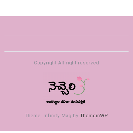
Copyright All right reserved
నెచ్చెలి
వనితా మాస పత్రిక
Theme: Infinity Mag by
ThemeinWP