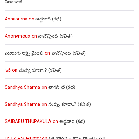
వీణావాణి
Annapurna
on
అడ్డదారి (కథ)
Anonymous
on
వానొచ్చింది (కవిత)
ములుగు లక్ష్మీ మైథిలి
on
వానొచ్చింది (కవిత)
శివ
on
నువ్వు కూడా..? (కవిత)
Sandhya Sharma
on
తాగని టీ (కథ)
Sandhya Sharma
on
నువ్వు కూడా..? (కవిత)
SAIBABU THUPAKULA
on
అడ్డదారి (కథ)
Dr. I.A.P.S. Murthy
on
ఒక భార్గవి – కొన్ని రాగాలు -20