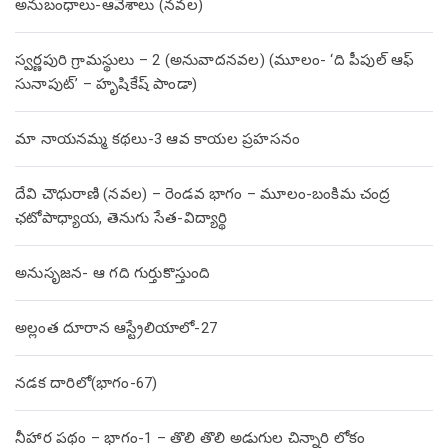
అనుబంధాలు-ఆవేశాలు (నవల)
స్వర్ణపురి గ్రామస్థులు – 2 (అనువాదనవల) (మూలం- ‘ది పీపుల్ ఆఫ్
సునాపుట్’ – హృషికేష్ పాండా)
మా నాయనమ్మ కథలు-3 ఆవ కాయల ప్రహసనం
దేవి చౌధురాణి (నవల) – రెండవ భాగం – మూలం-బంకిమ చంద్ర
ఛటోపాధ్యాయ, తెనుగు సేత-విద్యార్థి
అనుసృజన- ఆ గది గుర్తుకొస్తుంది
అల్లంత దూరాన ఆస్ట్రేలియాలో-27
నడక దారిలో(భాగం-67)
నీహార పథం – భాగం-1 – తొలి తొలి అడుగుల చిన్నారి లోకం