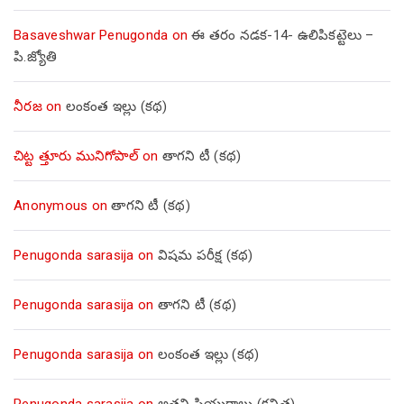
Basaveshwar Penugonda
on
ఈ తరం నడక-14- ఉలిపికట్టెలు –
పి.జ్యోతి
నీరజ
on
లంకంత ఇల్లు (కథ)
చిట్ట త్తూరు మునిగోపాల్
on
తాగని టీ (కథ)
Anonymous
on
తాగని టీ (కథ)
Penugonda sarasija
on
విషమ పరీక్ష (క‌థ‌)
Penugonda sarasija
on
తాగని టీ (కథ)
Penugonda sarasija
on
లంకంత ఇల్లు (కథ)
Penugonda sarasija
on
అతని ప్రియురాలు (కవిత)