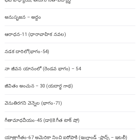
ఛటోపాధ్యాయ, తెనుగు సేత-విద్యార్థి
అనుసృజన – అద్దం
ఆరాధన-11 (ధారావాహిక నవల)
నడక దారిలో(భాగం-54)
నా జీవన యానంలో (రెండవ భాగం) – 54
జీవితం అంచున – 30 (యదార్థ గాథ)
వెనుతిరగని వెన్నెల (భాగం-71)
గీతామాధవీయం-45 (డా||కె.గీత టాక్ షో)
యాత్రాగీతం-67 అమెరికా నించి ఐరోపాకి (ఇంగ్లాండ్ -ఫ్రాన్స్ – ఇటలీ)