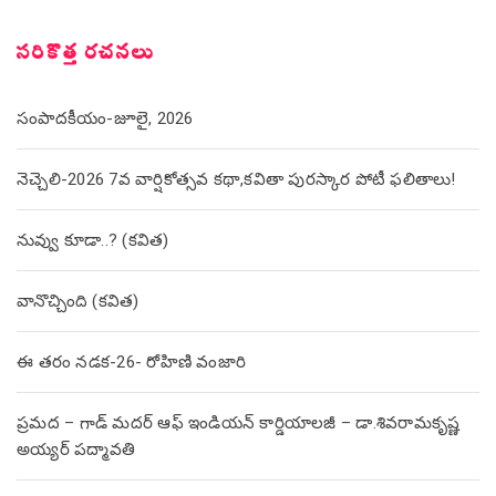
సరికొత్త రచనలు
సంపాదకీయం-జూలై, 2026
నెచ్చెలి-2026 7వ వార్షికోత్సవ కథా,కవితా పురస్కార పోటీ ఫలితాలు!
నువ్వు కూడా..? (కవిత)
వానొచ్చింది (కవిత)
ఈ తరం నడక-26- రోహిణి వంజారి
ప్రమద – గాడ్ మదర్ ఆఫ్ ఇండియన్ కార్డియాలజీ – డా.శివరామకృష్ణ
అయ్యర్ పద్మావతి