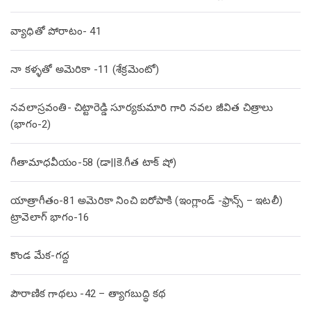
వ్యాధితో పోరాటం- 41
నా కళ్ళతో అమెరికా -11 (శేక్రమెంటో)
నవలాస్రవంతి- చిట్టారెడ్డి సూర్యకుమారి గారి నవల జీవిత చిత్రాలు
(భాగం-2)
గీతామాధవీయం-58 (డా||కె.గీత టాక్ షో)
యాత్రాగీతం-81 అమెరికా నించి ఐరోపాకి (ఇంగ్లాండ్ -ఫ్రాన్స్ – ఇటలీ)
ట్రావెలాగ్ భాగం-16
కొండ మేక-గద్ద
పౌరాణిక గాథలు -42 – త్యాగబుద్ధి కథ