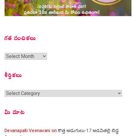
గత సంచికలు
గత
సంచికలు
శీర్షికలు
శీర్షికలు
మీ మాట
Devanapalli Veenavani
on
కొత్త అడుగులు-17 అడవితల్లి బిడ్డ