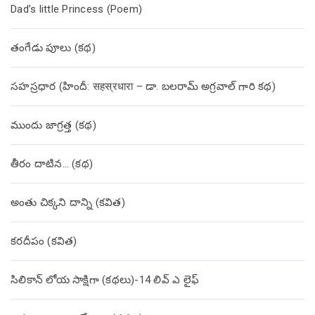
Dad’s little Princess (Poem)
తంగేడు పూలు (క‌థ‌)
సహస్రధార (హిందీ: सहस्रधारा – డా. బలరామ్ అగ్రవాల్ గారి కథ)
ముందు జాగ్రత్త (క‌థ‌)
తీరం దాటిన… (క‌థ‌)
అంతు చిక్కని దాన్ని (కవిత)
కరదీపం (కవిత)
సిలికాన్ లోయ సాక్షిగా (కథలు)-14 లివ్ ఎ లైఫ్