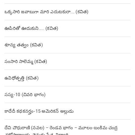
ఒక్కసారి జవాబుగా మారి ఎదుటకురా…. (కవిత)
ఊపిరితో ఊదుకుని…… (కవిత)
శూన్య తత్వం (కవిత)
సంసారి సాలెమ్మ (కవిత)
ఉవిధోత్పత్తి (కవిత)
సస్య-10 (చివరి భాగం)
కాదేదీ కథకనర్హం-15 అమెరికన్ అల్లుడు
దేవి చౌధురాణి (నవల) – రెండవ భాగం – మూలం-బంకిమ చంద్ర