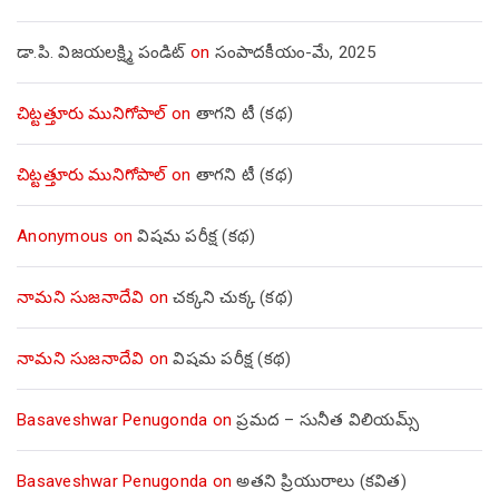
డా.పి. విజయలక్ష్మి పండిట్
on
సంపాదకీయం-మే, 2025
చిట్టత్తూరు మునిగోపాల్
on
తాగని టీ (కథ)
చిట్టత్తూరు మునిగోపాల్
on
తాగని టీ (కథ)
Anonymous
on
విషమ పరీక్ష (క‌థ‌)
నామని సుజనాదేవి
on
చక్కని చుక్క (కథ)
నామని సుజనాదేవి
on
విషమ పరీక్ష (క‌థ‌)
Basaveshwar Penugonda
on
ప్రమద – సునీత విలియమ్స్
Basaveshwar Penugonda
on
అతని ప్రియురాలు (కవిత)