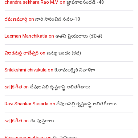
chandra sekhara Rao M.V.
on
జ్ఞాపకాలసందడి -48
రమణమూర్తి
on
నారి సారించిన నవల-10
Laxman Manchikatla
on
అతని ప్రియురాలు (కవిత)
చిలకమర్రి రాజేశ్వరి
on
జన్యు బంధం (కథ)
Srilakshmi chivukula
on
కె.రామలక్ష్మికి నివాళిగా
డా||కె.గీత
on
దేవులపల్లి కృష్ణశాస్త్రి లలితగీతాలు
Ravi Shankar Susarla
on
దేవులపల్లి కృష్ణశాస్త్రి లలితగీతాలు
డా||కె.గీత
on
ఈ-పుస్తకాలు
Vijayaranganatham
on
ఈ-పుస్తకాలు