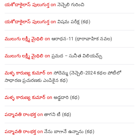
యశోదాకైలాస్ పులుగుర్త
on
నెచ్చెలి గురించి
యశోదాకైలాస్ పులుగుర్త
on
విషమ పరీక్ష (క‌థ‌)
ములుగు లక్ష్మీ మైథిలి
on
ఆరాధన-11 (ధారావాహిక నవల)
ములుగు లక్ష్మీ మైథిలి
on
ప్రమద – సునీత విలియమ్స్
మళ్ళ కారుణ్య కుమార్
on
సోదెమ్మ (నెచ్చెలి-2024 కథల పోటీలో
సాధారణ ప్రచురణకు ఎంపికైన కథ)
మళ్ళ కారుణ్య కుమార్
on
అడ్డదారి (కథ)
పద్మావతి రాంభక్త
on
తాగని టీ (కథ)
పద్మావతి రాంభక్త
on
నేను బాగానే ఉన్నాను (క‌థ‌)