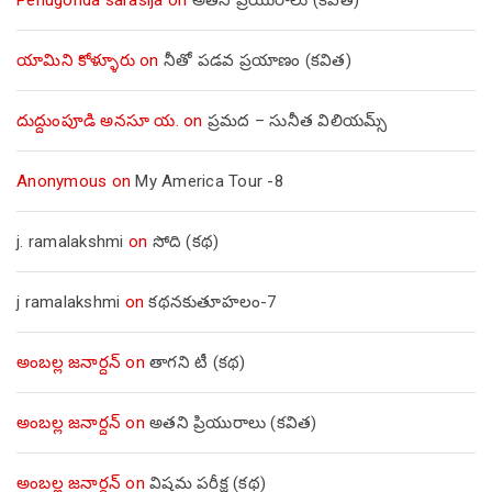
యామిని కోళ్ళూరు
on
నీతో పడవ ప్రయాణం (కవిత)
దుద్దుంపూడి అనసూ య.
on
ప్రమద – సునీత విలియమ్స్
Anonymous
on
My America Tour -8
j. ramalakshmi
on
సోది (కథ)
j ramalakshmi
on
కథనకుతూహలం-7
అంబల్ల జనార్దన్
on
తాగని టీ (కథ)
అంబల్ల జనార్దన్
on
అతని ప్రియురాలు (కవిత)
అంబల్ల జనార్దన్
on
విషమ పరీక్ష (క‌థ‌)