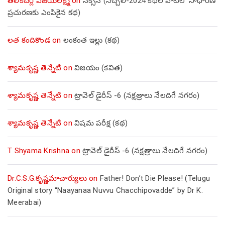
తెలికిచెర్ల విజయలక్ష్మి
on
సక్సెస్ (నెచ్చెలి-2024 కథల పోటీలో సాధారణ
ప్రచురణకు ఎంపికైన కథ)
లత కందికొండ
on
లంకంత ఇల్లు (కథ)
శ్యామకృష్ణ తెన్నేటి
on
విజయం (కవిత)
శ్యామకృష్ణ తెన్నేటి
on
ట్రావెల్ డైరీస్ -6 (నక్షత్రాలు నేలదిగే నగరం)
శ్యామకృష్ణ తెన్నేటి
on
విషమ పరీక్ష (క‌థ‌)
T Shyama Krishna
on
ట్రావెల్ డైరీస్ -6 (నక్షత్రాలు నేలదిగే నగరం)
Dr.C.S.G.కృష్ణమాచార్యులు
on
Father! Don’t Die Please! (Telugu
Original story “Naayanaa Nuvvu Chacchipovadde” by Dr K.
Meerabai)