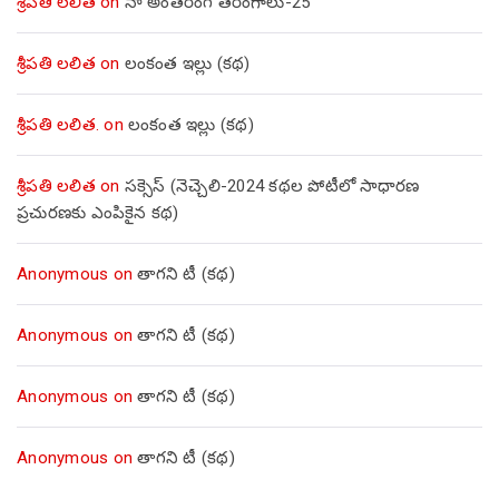
శ్రీపతి లలిత
on
నా అంతరంగ తరంగాలు-25
శ్రీపతి లలిత
on
లంకంత ఇల్లు (కథ)
శ్రీపతి లలిత.
on
లంకంత ఇల్లు (కథ)
శ్రీపతి లలిత
on
సక్సెస్ (నెచ్చెలి-2024 కథల పోటీలో సాధారణ
ప్రచురణకు ఎంపికైన కథ)
Anonymous
on
తాగని టీ (కథ)
Anonymous
on
తాగని టీ (కథ)
Anonymous
on
తాగని టీ (కథ)
Anonymous
on
తాగని టీ (కథ)