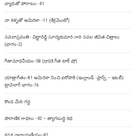
వ్యాధితో పోరాటం- 41
నా కళ్ళతో అమెరికా -11 (శేక్రమెంటో)
నవలాస్రవంతి- చిట్టారెడ్డి సూర్యకుమారి గారి నవల జీవిత చిత్రాలు
(భాగం-2)
గీతామాధవీయం-58 (డా||కె.గీత టాక్ షో)
యాత్రాగీతం-81 అమెరికా నించి ఐరోపాకి (ఇంగ్లాండ్ -ఫ్రాన్స్ – ఇటలీ)
ట్రావెలాగ్ భాగం-16
కొండ మేక-గద్ద
పౌరాణిక గాథలు -42 – త్యాగబుద్ధి కథ
కనక నారాయణీయం-82