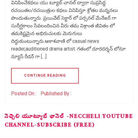
వినిపించేకథలు యు ట్యూబ్ చానల్ ద్వారా సుప్రసిద్ధ
రచయితల/రచయిత్రుల కథలు వినిపిస్తూ శ్రోతల మన్ననలు
పొందుతున్నారు. ప్రయివేట్ సెక్టార్ లో పర్సనల్ మేనేజర్ గా
సుదీర్ఘకాలం సేవలందించిన వీరు తమ విశ్రాంత జీవితం లో
తమకిష్టమైన అభిరుచులకు మెరుగులు
దిద్దుకుంటున్నారు.ఆకాశవాణి లో casual news
reader,auditioned drama artist. గతంలో దూరదర్శన్ లోనూ
న్యూస్ రీడర్ గా […]
CONTINUE READING
Posted On :
Published By :
నెచ్చెలి యూట్యూబ్ ఛానెల్ -NECCHELI YOUTUBE
CHANNEL-SUBSCRIBE (FREE)