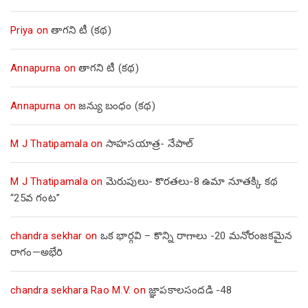
Priya
on
తాగని టీ (కథ)
Annapurna
on
తాగని టీ (కథ)
Annapurna
on
జన్యు బంధం (కథ)
M J Thatipamala
on
సాహసయాత్ర- నేపాల్‌
M J Thatipamala
on
మెరుపులు- కొరతలు-8 ఉమా నూతక్కి కథ
“25వ గంట”
chandra sekhar
on
ఒక భార్గవి – కొన్ని రాగాలు -20 మనోరంజకమైన
రాగం—అభేరి
chandra sekhara Rao M.V.
on
జ్ఞాపకాలసందడి -48