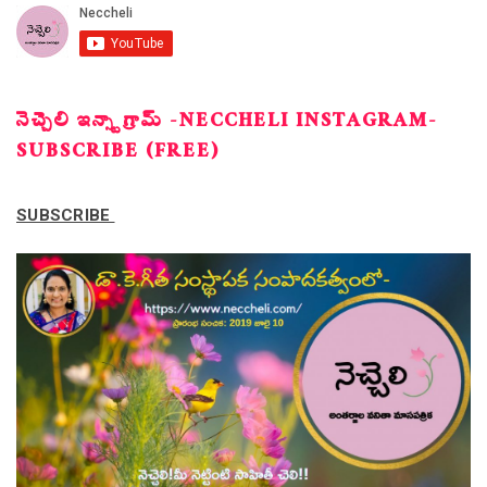
నెచ్చెలి ఇన్స్టాగ్రామ్ -NECCHELI INSTAGRAM-
SUBSCRIBE (FREE)
SUBSCRIBE