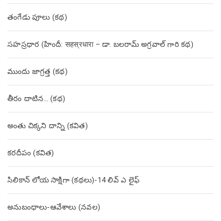
తంగేడు పూలు (క‌థ‌)
సహస్రధార (హిందీ: सहस्रधारा – డా. బలరామ్ అగ్రవాల్ గారి కథ)
ముందు జాగ్రత్త (క‌థ‌)
తీరం దాటిన… (క‌థ‌)
అంతు చిక్కని దాన్ని (కవిత)
కరదీపం (కవిత)
సిలికాన్ లోయ సాక్షిగా (కథలు)-14 లివ్ ఎ లైఫ్
అనుబంధాలు-ఆవేశాలు (నవల)