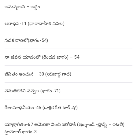
అనుసృజన – అద్దం
ఆరాధన-11 (ధారావాహిక నవల)
నడక దారిలో(భాగం-54)
నా జీవన యానంలో (రెండవ భాగం) – 54
జీవితం అంచున – 30 (యదార్థ గాథ)
వెనుతిరగని వెన్నెల (భాగం-71)
గీతామాధవీయం-45 (డా||కె.గీత టాక్ షో)
యాత్రాగీతం-67 అమెరికా నించి ఐరోపాకి (ఇంగ్లాండ్ -ఫ్రాన్స్ – ఇటలీ)
ట్రావెలాగ్ భాగం-3