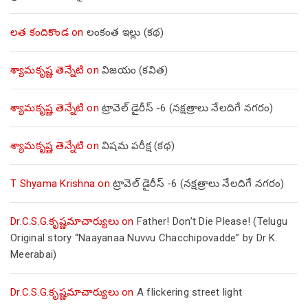
లత కందికొండ
on
లంకంత ఇల్లు (కథ)
శ్యామకృష్ణ తెన్నేటి
on
విజయం (కవిత)
శ్యామకృష్ణ తెన్నేటి
on
ట్రావెల్ డైరీస్ -6 (నక్షత్రాలు నేలదిగే నగరం)
శ్యామకృష్ణ తెన్నేటి
on
విషమ పరీక్ష (క‌థ‌)
T Shyama Krishna
on
ట్రావెల్ డైరీస్ -6 (నక్షత్రాలు నేలదిగే నగరం)
Dr.C.S.G.కృష్ణమాచార్యులు
on
Father! Don’t Die Please! (Telugu
Original story “Naayanaa Nuvvu Chacchipovadde” by Dr K.
Meerabai)
Dr.C.S.G.కృష్ణమాచార్యులు
on
A flickering street light