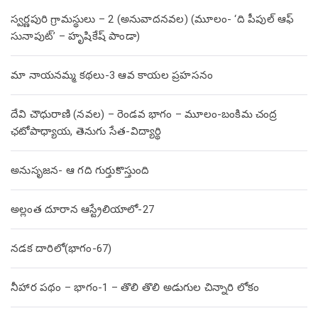
స్వర్ణపురి గ్రామస్థులు – 2 (అనువాదనవల) (మూలం- ‘ది పీపుల్ ఆఫ్
సునాపుట్’ – హృషికేష్ పాండా)
మా నాయనమ్మ కథలు-3 ఆవ కాయల ప్రహసనం
దేవి చౌధురాణి (నవల) – రెండవ భాగం – మూలం-బంకిమ చంద్ర
ఛటోపాధ్యాయ, తెనుగు సేత-విద్యార్థి
అనుసృజన- ఆ గది గుర్తుకొస్తుంది
అల్లంత దూరాన ఆస్ట్రేలియాలో-27
నడక దారిలో(భాగం-67)
నీహార పథం – భాగం-1 – తొలి తొలి అడుగుల చిన్నారి లోకం