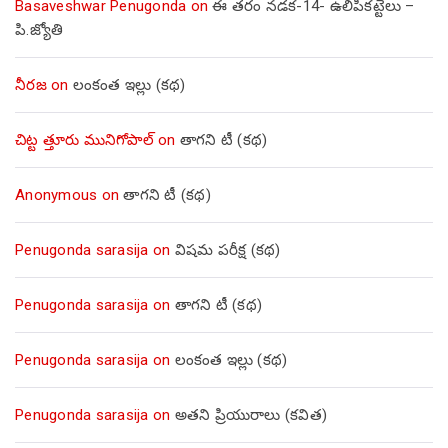
Basaveshwar Penugonda
on
ఈ తరం నడక-14- ఉలిపికట్టెలు –
పి.జ్యోతి
నీరజ
on
లంకంత ఇల్లు (కథ)
చిట్ట త్తూరు మునిగోపాల్
on
తాగని టీ (కథ)
Anonymous
on
తాగని టీ (కథ)
Penugonda sarasija
on
విషమ పరీక్ష (క‌థ‌)
Penugonda sarasija
on
తాగని టీ (కథ)
Penugonda sarasija
on
లంకంత ఇల్లు (కథ)
Penugonda sarasija
on
అతని ప్రియురాలు (కవిత)