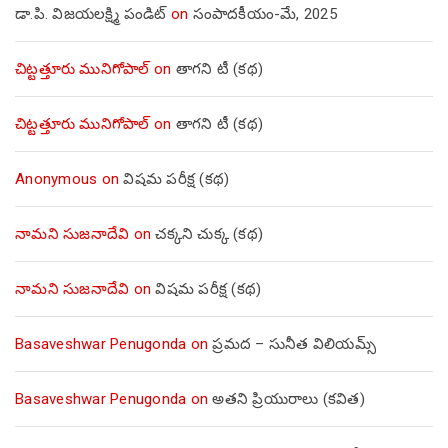
డా.పి. విజయలక్ష్మి పండిట్
on
సంపాదకీయం-మే, 2025
చిట్టత్తూరు మునిగోపాల్
on
తాగని టీ (కథ)
చిట్టత్తూరు మునిగోపాల్
on
తాగని టీ (కథ)
Anonymous
on
విషమ పరీక్ష (క‌థ‌)
నామని సుజనాదేవి
on
చక్కని చుక్క (కథ)
నామని సుజనాదేవి
on
విషమ పరీక్ష (క‌థ‌)
Basaveshwar Penugonda
on
ప్రమద – సునీత విలియమ్స్
Basaveshwar Penugonda
on
అతని ప్రియురాలు (కవిత)