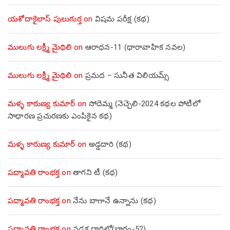
యశోదాకైలాస్ పులుగుర్త
on
విషమ పరీక్ష (క‌థ‌)
ములుగు లక్ష్మీ మైథిలి
on
ఆరాధన-11 (ధారావాహిక నవల)
ములుగు లక్ష్మీ మైథిలి
on
ప్రమద – సునీత విలియమ్స్
మళ్ళ కారుణ్య కుమార్
on
సోదెమ్మ (నెచ్చెలి-2024 కథల పోటీలో
సాధారణ ప్రచురణకు ఎంపికైన కథ)
మళ్ళ కారుణ్య కుమార్
on
అడ్డదారి (కథ)
పద్మావతి రాంభక్త
on
తాగని టీ (కథ)
పద్మావతి రాంభక్త
on
నేను బాగానే ఉన్నాను (క‌థ‌)
పద్మావతి రాంభక్త
on
నడక దారిలో(భాగం-52)