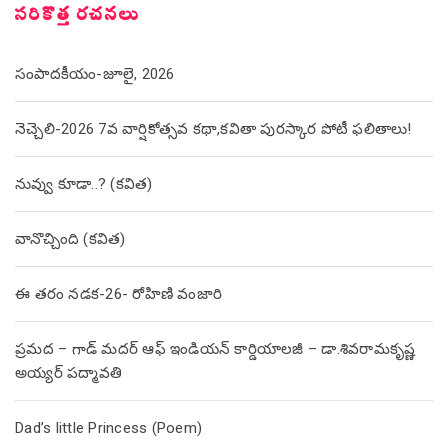
సరికొత్త రచనలు
సంపాదకీయం-జూలై, 2026
నెచ్చెలి-2026 7వ వార్షికోత్సవ కథా,కవితా పురస్కార పోటీ ఫలితాలు!
నువ్వు కూడా..? (కవిత)
వానొచ్చింది (కవిత)
ఈ తరం నడక-26- రోహిణి వంజారి
ప్రమద – గాడ్ మదర్ ఆఫ్ ఇండియన్ కార్డియాలజీ – డా.శివరామకృష్ణ
అయ్యర్ పద్మావతి
Dad’s little Princess (Poem)