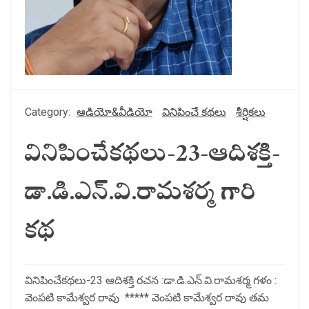
Category:
ఆడియో&వీడియో
వినిపించే కథలు
శీర్షికలు
వినిపించేకథలు-23-ఆదిశక్తి-
డా.డి.ఎన్.వి.రామశర్మ గారి
కథ
వినిపించేకథలు-23 ఆదిశక్తి రచన :డా.డి.ఎన్.వి.రామశర్మ గళం :
వెంపటి కామేశ్వర రావు ***** వెంపటి కామేశ్వర రావు తమ