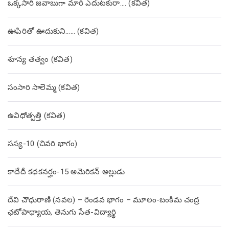
ఒక్కసారి జవాబుగా మారి ఎదుటకురా…. (కవిత)
ఊపిరితో ఊదుకుని…… (కవిత)
శూన్య తత్వం (కవిత)
సంసారి సాలెమ్మ (కవిత)
ఉవిధోత్పత్తి (కవిత)
సస్య-10 (చివరి భాగం)
కాదేదీ కథకనర్హం-15 అమెరికన్ అల్లుడు
దేవి చౌధురాణి (నవల) – రెండవ భాగం – మూలం-బంకిమ చంద్ర
ఛటోపాధ్యాయ, తెనుగు సేత-విద్యార్థి