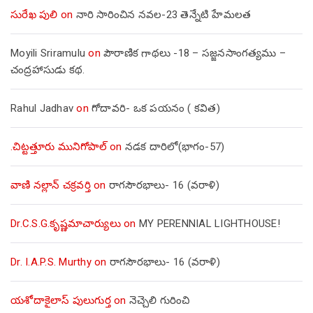
సురేఖ పులి
on
నారి సారించిన నవల-23 తెన్నేటి హేమలత
Moyili Sriramulu
on
పౌరాణిక గాథలు -18 – సజ్జనసాంగత్యము –
చంద్రహాసుడు కథ.
Rahul Jadhav
on
గోదావరి- ఒక పయనం ( కవిత)
.చిట్టత్తూరు మునిగోపాల్
on
నడక దారిలో(భాగం-57)
వాణి నల్లాన్ చక్రవర్తి
on
రాగసౌరభాలు- 16 (వరాళి)
Dr.C.S.G.కృష్ణమాచార్యులు
on
MY PERENNIAL LIGHTHOUSE!
Dr. I.A.P.S. Murthy
on
రాగసౌరభాలు- 16 (వరాళి)
యశోదాకైలాస్ పులుగుర్త
on
నెచ్చెలి గురించి