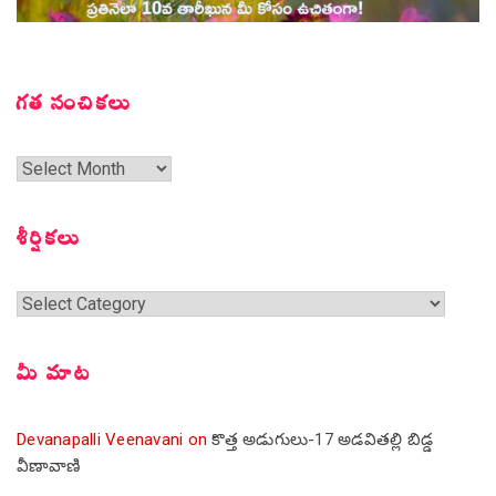
గత సంచికలు
గత
సంచికలు
శీర్షికలు
శీర్షికలు
మీ మాట
Devanapalli Veenavani
on
కొత్త అడుగులు-17 అడవితల్లి బిడ్డ
వీణావాణి