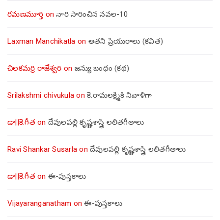
రమణమూర్తి
on
నారి సారించిన నవల-10
Laxman Manchikatla
on
అతని ప్రియురాలు (కవిత)
చిలకమర్రి రాజేశ్వరి
on
జన్యు బంధం (కథ)
Srilakshmi chivukula
on
కె.రామలక్ష్మికి నివాళిగా
డా||కె.గీత
on
దేవులపల్లి కృష్ణశాస్త్రి లలితగీతాలు
Ravi Shankar Susarla
on
దేవులపల్లి కృష్ణశాస్త్రి లలితగీతాలు
డా||కె.గీత
on
ఈ-పుస్తకాలు
Vijayaranganatham
on
ఈ-పుస్తకాలు