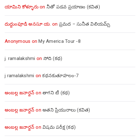
యామిని కోళ్ళూరు
on
నీతో పడవ ప్రయాణం (కవిత)
దుద్దుంపూడి అనసూ య.
on
ప్రమద – సునీత విలియమ్స్
Anonymous
on
My America Tour -8
j. ramalakshmi
on
సోది (కథ)
j ramalakshmi
on
కథనకుతూహలం-7
అంబల్ల జనార్దన్
on
తాగని టీ (కథ)
అంబల్ల జనార్దన్
on
అతని ప్రియురాలు (కవిత)
అంబల్ల జనార్దన్
on
విషమ పరీక్ష (క‌థ‌)