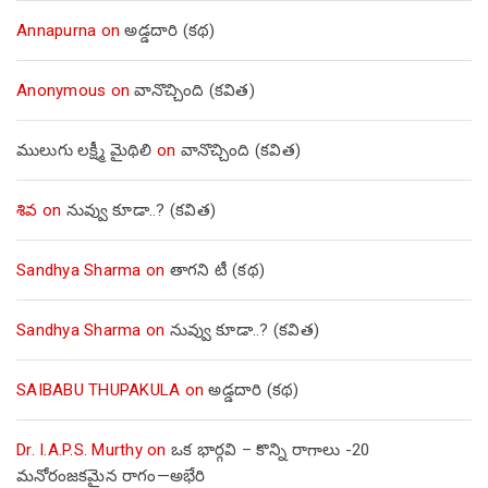
Annapurna
on
అడ్డదారి (కథ)
Anonymous
on
వానొచ్చింది (కవిత)
ములుగు లక్ష్మీ మైథిలి
on
వానొచ్చింది (కవిత)
శివ
on
నువ్వు కూడా..? (కవిత)
Sandhya Sharma
on
తాగని టీ (కథ)
Sandhya Sharma
on
నువ్వు కూడా..? (కవిత)
SAIBABU THUPAKULA
on
అడ్డదారి (కథ)
Dr. I.A.P.S. Murthy
on
ఒక భార్గవి – కొన్ని రాగాలు -20
మనోరంజకమైన రాగం—అభేరి