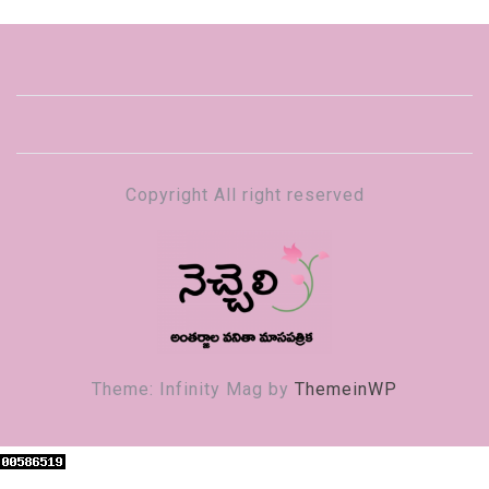
Copyright All right reserved
నెచ్చెలి
వనితా మాస పత్రిక
Theme: Infinity Mag by
ThemeinWP