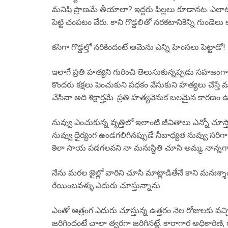
మనిషి ప్రాణమే తీయాలా? ఇద్దరు పిల్లలు కూడానట. ఎలాటి
పెట్టి చంపటం వేరు. కాని గొడ్డలితో నరకటానికెన్ని గుండెలు 
కసిగా గొడ్డల్తో నరికిందంటే ఆమెను ఎన్ని హింసలు పెట్టాడో!
ఇలాగే ప్రతి హత్యని గురించి తెలుసుకున్నప్పడు సహజంగా 
కొందరు కక్షలు పెంచుకుని పధకం వేసుకుని హత్యలు చేస్తే మరి
చేసినా అది శిక్షార్హమే. ప్రతి హత్యవెనుక బలమైన కారణ
నువ్వు ఎంచుకున్న వృత్తిలో ఇలాంటి జీవితాలు ఎన్నో చూ
నువ్వు ధైర్యంగ ఉండగలిగినప్పుడే నీబాధ్యత నువ్వు సరిగా ని
కెలా సాయ పడగలవని నా మనఃస్థితి చూసి అమ్మ, నాన్నగార్లు
నేను మరల జైల్లో వారిని చూసి మాట్లాడితేనే కాని మనఃశ
రేయింబవళ్ళు ఎదురు చూస్తున్నాను.
ఎంతో ఆత్రంగ ఎదురు చూస్తున్న ఉత్తరం నెల రోజులకు వచ్చ
జరిగిందంటే చాలా త్వరగా జరిగినట్లే. కారాగార అధికారిణి,