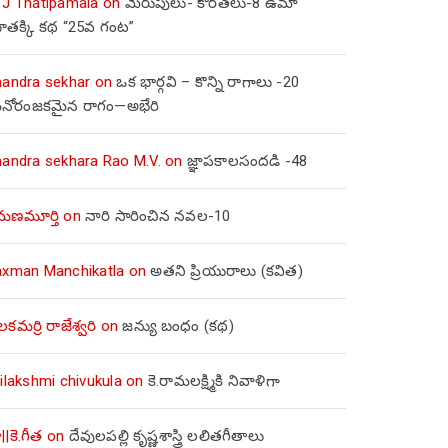
 J Thatipamala
on
మెరుపులు- కొరతలు-8 ఉమా
ూతక్కి కథ “25వ గంట”
handra sekhar
on
ఒక భార్గవి – కొన్ని రాగాలు -20
నోరంజకమైన రాగం—అభేరి
handra sekhara Rao M.V.
on
జ్ఞాపకాలసందడి -48
మణమూర్తి
on
నారి సారించిన నవల-10
axman Manchikatla
on
అతని ప్రియురాలు (కవిత)
లకమర్రి రాజేశ్వరి
on
జన్యు బంధం (కథ)
ilakshmi chivukula
on
కె.రామలక్ష్మికి నివాళిగా
||కె.గీత
on
దేవులపల్లి కృష్ణశాస్త్రి లలితగీతాలు