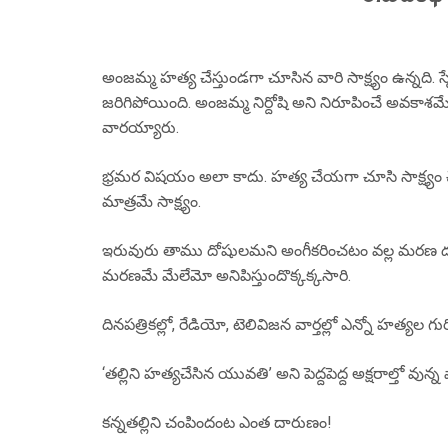
అంజమ్మ హత్య చేస్తుండగా చూసిన వారి సాక్ష్యం ఉన్నది.
జరిగిపోయింది. అంజమ్మ నిర్దోషి అని నిరూపించే అవకాశమే
వారయ్యారు.
భ్రమర విషయం అలా కాదు. హత్య చేయగా చూసి సాక్ష్యం చెప్పిన
మాత్రమే సాక్ష్యం.
ఇరువురు తాము దోషులమని అంగీకరించటం వల్ల మరణ దండన
మరణమే మేలేమో అనిపిస్తుందొక్కక్కసారి.
దినపత్రికల్లో, రేడియో, టెలివిజన వార్తల్లో ఎన్నో హత్యల 
‘తల్లిని హత్యచేసిన యువతి’ అని పెద్దపెద్ద అక్షరాల్తో వున్న 
కన్నతల్లిని చంపిందంట ఎంత దారుణం!