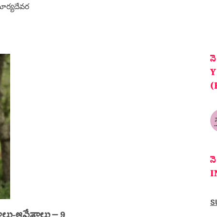
సూర్యదేవర
న
Y
(
న
I
S
ు-ఆవేశాలు – 9