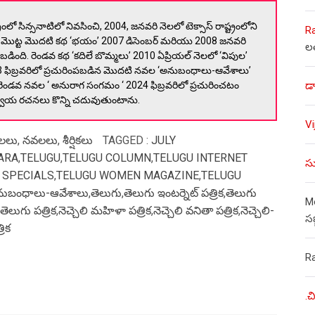
ంలో సిన్సనాటిలో నివసించి, 2004, జనవరి నెలలో టెక్సాస్ రాష్ట్రంలోని
R
నా మొట్ట మొదటి కథ ‘భయం’ 2007 డిసెంబర్ మరియు 2008 జనవరి
ల
చబడింది. రెండవ కథ ‘కదిలే బొమ్మలు’ 2010 ఏప్రియల్ నెలలో ‘విపుల’
03 ఫిబ్రవరిలో ప్రచురింపబడిన మొదటి నవల ‘అనుబంధాలు-ఆవేశాలు’
డా
రెండవ నవల ‘ అనురాగ సంగమం ‘ 2024 ఫిబ్రవరిలో ప్రచురించటం
నా స్వీయ రచనలు కొన్ని చదువుతుంటాను.
V
లలు
,
నవలలు
,
శీర్షికలు
TAGGED :
JULY
ARA
,
TELUGU
,
TELUGU COLUMN
,
TELUGU INTERNET
సు
 SPECIALS
,
TELUGU WOMEN MAGAZINE
,
TELUGU
ుబంధాలు-ఆవేశాలు
,
తెలుగు
,
తెలుగు ఇంటర్నెట్ పత్రిక
,
తెలుగు
Mo
 తెలుగు పత్రిక
,
నెచ్చెలి మహిళా పత్రిక
,
నెచ్చెలి వనితా పత్రిక
,
నెచ్చెలి-
స
రిక
R
.చ