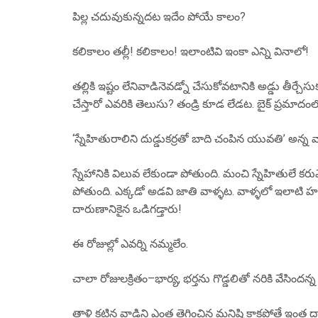
పిల్ల చదువుకున్నదట ఇదేం పోయే కాలం?
కలికాలం తల్లీ! కలికాలం! ఇలాంటివి ఇంకా ఎన్ని వినాలో!
తల్లికి ఇష్టం లేనివాడినెవడ్నో చేసుకోవటానికి అడ్డు తీర్చ
చేస్తారో ఎవరికి తెలుసు? తండ్రి కూడ లేడట. బైక్ ప్రమాద
‘స్నేహితురాలిని దుడ్డుకర్రతో బాది చంపిన యువతి’ అన్న వ
స్నేహానికి విలువ లేకుండా పోతుంది. మంచి స్నేహితులే కరు
పోతుంది. ఎక్కడో అడవి జాతి వాళ్ళట. వాళ్ళలో ఇలాటి
దారుణానికైన ఒడిగడ్తారు!
ఈ రోజుల్లో ఎవర్ని నమ్మలేం.
చాలా రోజులక్రితం–భార్య, భర్తను గొడ్డలితో నరికి వేసిందన
తాళి కట్టిన వాడిని ఎంత తెగించిన మనిషి కాకపోతే ఇంత 