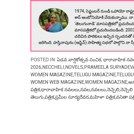
1974, సెప్టంబర్ నుండి ఒహాయో రాష్ట్ర
శాన్ ఆంటోనియోకి చేరుకున్నాము. 
‘తెలుగునాడి’ మాసపత్రికలో ప్రచురిం
మాసపత్రికలో ప్రచురించబడింది. 20
చదివిన పాఠకులు ఇచ్చిన స్పందనతో 
జరిగింది. హస్తినాపురం (ఆస్టిన్) సాహిత్య సభలో పాల్గొని 
POSTED IN:
ఏడవ వార్షికోత్సవ సంచిక
,
ధారావాహిక నవ
2026
,
NECCHELI
,
NOVELS
,
PRAMEELA SURYADEV
WOMEN MAGAZINE
,
TELUGU MAGAZINE
,
TELUGU
WOMEN WEB MAGAZINE
,
WOMEN MAGAZINE
,
అన
పత్రిక
,
ధారావాహిక నవలలు
,
నవల
,
నవలలు
,
నెచ్చెలి
,
నెచ్చెలి
తెలుగు
,
పత్రిక
,
ప్రమీల సూర్యదేవర
,
మహిళా పత్రిక
,
వనితా పత్