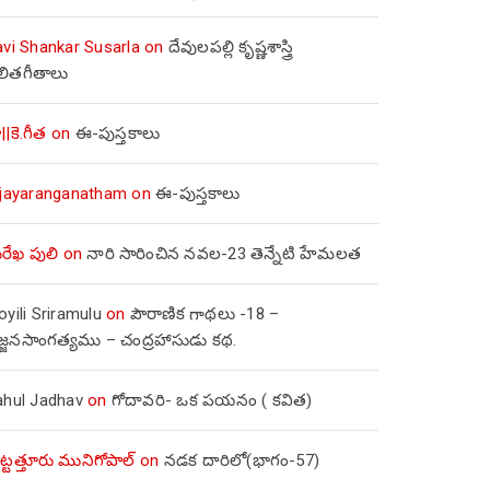
avi Shankar Susarla
on
దేవులపల్లి కృష్ణశాస్త్రి
లితగీతాలు
||కె.గీత
on
ఈ-పుస్తకాలు
ijayaranganatham
on
ఈ-పుస్తకాలు
రేఖ పులి
on
నారి సారించిన నవల-23 తెన్నేటి హేమలత
yili Sriramulu
on
పౌరాణిక గాథలు -18 –
జ్జనసాంగత్యము – చంద్రహాసుడు కథ.
ahul Jadhav
on
గోదావరి- ఒక పయనం ( కవిత)
ిట్టత్తూరు మునిగోపాల్
on
నడక దారిలో(భాగం-57)