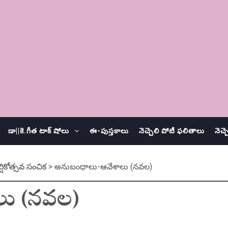
డా||కె.గీత టాక్ షోలు
ఈ-పుస్తకాలు
నెచ్చెలి పోటీ ఫలితాలు
నెచ్
షికోత్సవ సంచిక
>
అనుబంధాలు-ఆవేశాలు (నవల)
లు (నవల)