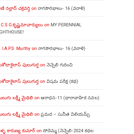
ణి నల్లాన్ చక్రవర్తి
on
రాగసౌరభాలు- 16 (వరాళి)
.C.S.G.కృష్ణమాచార్యులు
on
MY PERENNIAL
IGHTHOUSE!
. I.A.P.S. Murthy
on
రాగసౌరభాలు- 16 (వరాళి)
ోదాకైలాస్ పులుగుర్త
on
నెచ్చెలి గురించి
ోదాకైలాస్ పులుగుర్త
on
విషమ పరీక్ష (క‌థ‌)
లుగు లక్ష్మీ మైథిలి
on
ఆరాధన-11 (ధారావాహిక నవల)
లుగు లక్ష్మీ మైథిలి
on
ప్రమద – సునీత విలియమ్స్
్ళ కారుణ్య కుమార్
on
సోదెమ్మ (నెచ్చెలి-2024 కథల