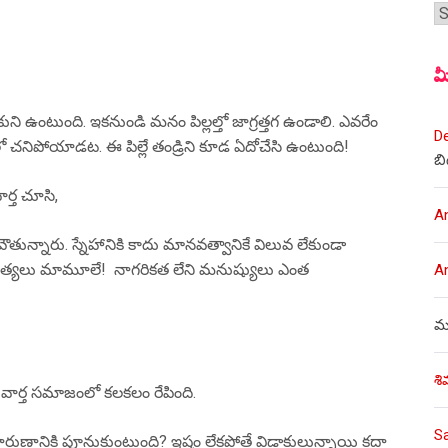
శీర
మ
ేసుకుని ఉంటుంది. ఇకనుండి మనం పిల్లల్తో జాగ్రత్తగ ఉండాలి. ఎవరేం
D
ంలో చనిపోయాడట. ఈ పిల్లే తండ్రిని కూడ ఏదోచేసి ఉంటుంది!
బి
ార్త చూసి,
A
వౌతున్నారు. స్నేహానికి కాదు మానవత్వానికే విలువ లేకుండా
 హత్యలు మామూలే! నాగరికత లేని మనుష్యులు ఎంత
A
ము
శి
్న వార్త సమాజంలో కలకలం రేపింది.
S
దారుణానికి పూనుకుంటుంది? ఇష్టం లేకపోతే విడాకులున్నాయి కదా