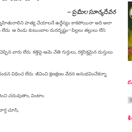
– ప్రమీల సూర్యదేవర
 స్నేహితురాలిని హత్య చేయాలనే ఉద్దేస్యం కాకపోయినా అది అలా
 లేదు. ఆ రెండు కుటుంబాల దురదృష్టం—పిల్లలు తల్లులు లేని
 వారు లేరు. కత్తిపై ఆమె చేతి గుర్తులు, రక్తసిక్తమైన దుస్తులు
 విధించ లేదు. జీవించి క్షణక్షణం వేదన అనుభవించేకన్నా
గ
గురించి చదువుతాం, వింటాం.
గ
స
వార్త చూసి,
శీ