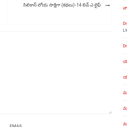
సిలికాన్ లోయ సాక్షిగా (కథలు)-14 లివ్ ఎ లైఫ్
వా
Dr
L
Dr
యశ
యశ
ము
ము
మళ
EMAIL