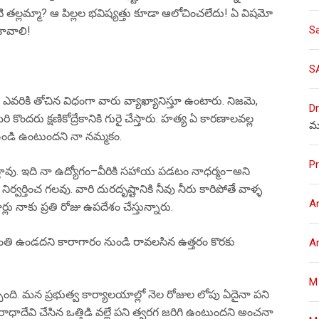
 తల్లమ్మా? ఆ పిల్లల భవిష్యత్తు కూడా ఆలోచించలేదు! ఏ విషమో
S
కావాలి!
S
ఎవరికి తోచిన విధంగా వారు వ్యాఖ్యానిస్తూ ఉంటారు. నిజమె,
Dr
 కొందరు క్షణికోద్రేకానికి గురై చేస్తారు. హత్య ఏ కారణాలవల్ల
మ
ం ఉండి ఉంటుందని నా నమ్మకం.
Pr
స్తావు. ఇది నా ఉద్యోగం–వీరికి సహాయ పడటం నాధర్మం–అని
ర్వర్తించ గలవు. వారి దురదృష్టానికి నీవు నీరు కారిపోతే వాళ్ళ
A
 నాకు ప్రతి రోజు ఉపదేశం చేస్తున్నారు.
్శాంతి ఉండదని కారాగారం నుండి రావలసిన ఉత్తరం కొరకు
A
M
ింది. మన ప్రభుత్వ కార్యాలయాల్లో నెల రోజుల లోపు ఏదైనా పని
 రాధాదేవి చేసిన ఒత్తిడి వల్లే పని త్వరగ జరిగి ఉంటుందని అంచనా