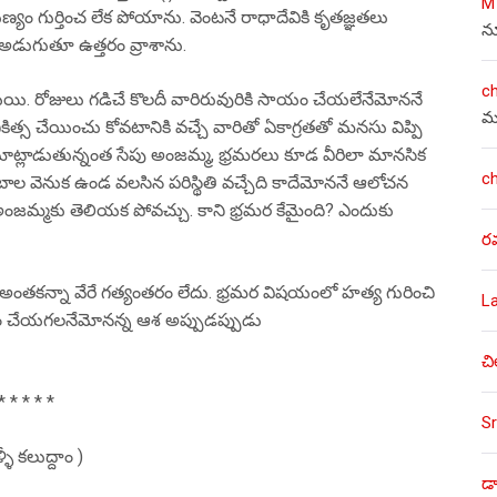
M
రుణ్యం గుర్తించ లేక పోయాను. వెంటనే రాధాదేవికి కృతజ్ఞతలు
న
అడుగుతూ ఉత్తరం వ్రాశాను.
c
. రోజులు గడిచే కొలదీ వారిరువురికి సాయం చేయలేనేమోననే
మ
చికిత్స చేయించు కోవటానికి వచ్చే వారితో ఏకాగ్రతతో మనసు విప్పి
ో మాట్లాడుతున్నంత సేపు అంజమ్మ, భ్రమరలు కూడ వీరిలా మానసిక
c
కటాల వెనుక ఉండ వలసిన పరిస్థితి వచ్చేది కాదేమోననే ఆలోచన
 అంజమ్మకు తెలియక పోవచ్చు. కాని భ్రమర కేమైంది? ఎందుకు
ర
చు. అంతకన్నా వేరే గత్యంతరం లేదు. భ్రమర విషయంలో హత్య గురించి
L
ాయం చేయగలనేమోనన్న ఆశ అప్పుడప్పుడు
చి
* * * * *
Sr
ళీ కలుద్దాం )
డా