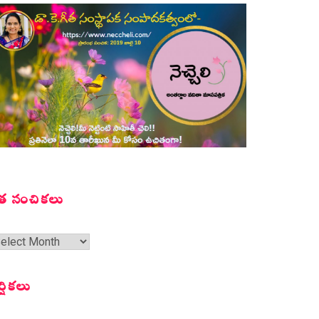
త సంచికలు
త
ంచికలు
ర్షికలు