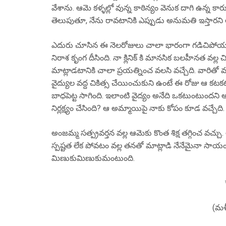
వేశాను. ఆమె కళ్ళల్లో వున్న కాఠిన్యం వెనుక దాగి ఉన్న కా
తెలుపుతూ, నేను రావటానికి ఎప్పుడు అనుమతి ఇస్తారని 
ఎదురు చూసిన ఈ నెలరోజులు చాలా భారంగా గడిచిపోయయి
నిరాశ కృంగ దీసింది. నా క్లినిక్ కి మానసిక బలహీనత వల్ల 
మాట్లాడటానికి చాలా ప్రయత్నించ వలసి వచ్చేది. వారిత
వైద్యుల వద్ద చికిత్స చేయించుకుని ఉంటే ఈ రోజు ఆ కట
బాధపెట్ట సాగింది. ఇలాంటి వైద్యం అనేది ఒకటుంటుందని
నిర్లక్ష్యం చేసింది? ఆ అమ్మాయిపై నాకు కోపం కూడ వచ్చేది.
అంజమ్మ సత్ప్రవర్తన వల్ల ఆమెకు కొంత శిక్ష తగ్గించ వచ్
స్పష్టత లేక పోవటం వల్ల తనతో మాట్లాడి నేనేమైనా స
మిణుకుమిణుకుమంటుంది.
(మళ్