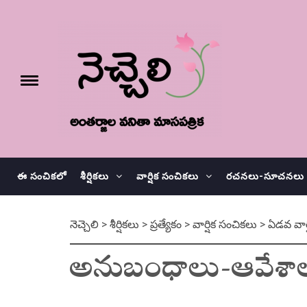
Skip
నెచ్చెలి
to
content
e
Toggle
menu
వనితా మాస పత్రిక
ఈ సంచికలో
శీర్షికలు
వార్షిక సంచికలు
రచనలు-సూచనలు
నెచ్చెలి
>
శీర్షికలు
>
ప్రత్యేకం
>
వార్షిక సంచికలు
>
ఏడవ వార్
అనుబంధాలు-ఆవేశా