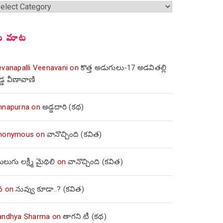
్షికలు
ీ మాట
evanapalli Veenavani
on
కొత్త అడుగులు-17 అడవితల్లి
డ్డ వీణావాణి
nnapurna
on
అడ్డదారి (కథ)
nonymous
on
వానొచ్చింది (కవిత)
లుగు లక్ష్మీ మైథిలి
on
వానొచ్చింది (కవిత)
వ
on
నువ్వు కూడా..? (కవిత)
andhya Sharma
on
తాగని టీ (కథ)