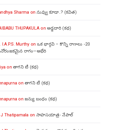
andhya Sharma
on
నువ్వు కూడా..? (కవిత)
AIBABU THUPAKULA
on
అడ్డదారి (కథ)
. I.A.P.S. Murthy
on
ఒక భార్గవి – కొన్ని రాగాలు -20
నోరంజకమైన రాగం—అభేరి
iya
on
తాగని టీ (కథ)
nnapurna
on
తాగని టీ (కథ)
nnapurna
on
జన్యు బంధం (కథ)
 J Thatipamala
on
సాహసయాత్ర- నేపాల్‌