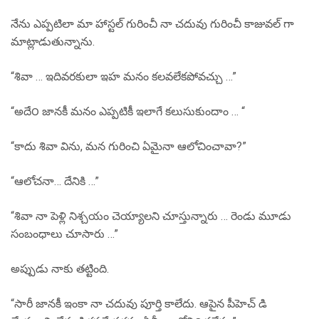
నేను ఎప్పటిలా మా హాస్టల్ గురించీ నా చదువు గురించీ కాజువల్ గా
మాట్లాడుతున్నాను.
“శివా … ఇదివరకులా ఇహ మనం కలవలేకపోవచ్చు …”
“అదే౦ జానకీ మనం ఎప్పటికీ ఇలాగే కలుసుకుందాం … “
“కాదు శివా విను, మన గురించి ఏమైనా ఆలోచించావా?”
“ఆలోచనా… దేనికి …”
“శివా నా పెళ్లి నిశ్చయం చెయ్యాలని చూస్తున్నారు … రెండు మూడు
సంబంధాలు చూసారు …”
అప్పుడు నాకు తట్టింది.
“సారీ జానకీ ఇంకా నా చదువు పూర్తి కాలేదు. ఆపైన పీహెచ్ డి