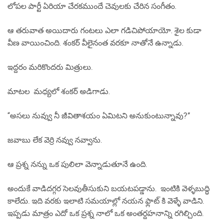
లోపల పార్టీ ఏరియా చేరకముందే చెవులకు చేరిన సంగీతం.
ఆ తరువాత అయిదారు గంటలు ఎలా గడిచిపోయాయో. శైల కుడా
వీణ వాయించింది. శంకర్ వీలైనంత వరకూ నాతోనే ఉన్నాడు.
ఇద్దరం మరికొందరు మిత్రులు.
మాటల మధ్యలో శంకర్ అడిగాడు.
“అసలు నువ్వు నీ జీవితాశయం ఏమిటని అనుకుంటున్నావు?”
జవాబు లేక వెర్రి నవ్వు నవ్వాను.
ఆ ప్రశ్న నన్ను ఒక పులిలా వెన్నాడుతూనే ఉంది.
అందుకే వాడిదగ్గర సెలవుతీసుకుని బయటపడ్డాను. ఇంటికి వెళ్ళబుద్ధి
కాలేదు. ఇది వరకు ఇలాటి సమయాల్లో నయన ఫ్లాట్ కి వెళ్ళే వాడిని.
ఇప్పడు మాత్రం ఎదో ఒక ప్రశ్న నాలో ఒక అంతర్దహనాన్ని రగిల్చింది.