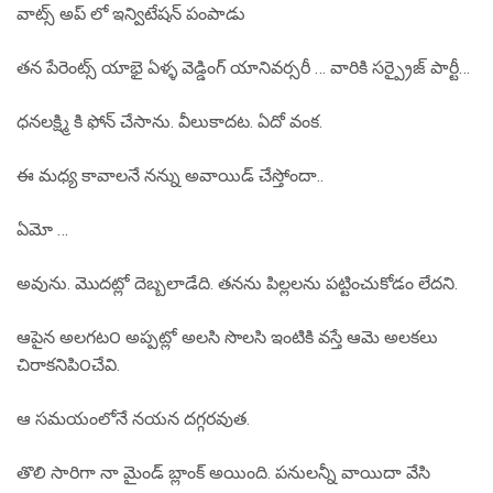
వాట్స్ అప్ లో ఇన్విటేషన్ పంపాడు
తన పేరెంట్స్ యాభై ఏళ్ళ వెడ్డింగ్ యానివర్సరీ … వారికి సర్ప్రైజ్ పార్టీ…
ధనలక్ష్మి కి ఫోన్ చేసాను. వీలుకాదట. ఏదో వంక.
ఈ మధ్య కావాలనే నన్ను అవాయిడ్ చేస్తోందా..
ఏమో …
అవును. మొదట్లో దెబ్బలాడేది. తనను పిల్లలను పట్టించుకోడం లేదని.
ఆపైన అలగట౦ అప్పట్లో అలసి సొలసి ఇంటికి వస్తే ఆమె అలకలు
చిరాకనిపి౦చేవి.
ఆ సమయంలోనే నయన దగ్గరవుత.
తొలి సారిగా నా మైండ్ బ్లాంక్ అయింది. పనులన్నీ వాయిదా వేసి