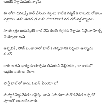
ఇంటికి వెళ్దామనుకున్నాను.
ఈ లోగా ధనలక్ష్మే కాల్ చేసింది. పిల్లలు కాలేజి పిక్నిక్ కి నాలుగు రోజులు
వెళ్లారట. తను తలిదండ్రులను చూడటానికి వరంగల్ వెళ్తున్నానని.
సాయంత్రం ఐదున్నరకే. కాల్ చేసి శంకర్ దగ్గరకు వెళ్లాను. ఏమైనా హెల్ప్
చెయ్యాలా అని.
అప్పటికే , తాజ్ బంజారాలో హాల్ కి వెళ్ళడానికి సిద్ధంగా ఉన్నాడు
శంకర్.
కారు అతని భార్య కూతుళ్ళను తీసుకుని వెళ్లి౦దట , నా కారులో
ఇద్దరం బయలు దేరాం.
పార్టీ హాల్ లో కాదు. ఓపెన్ ఏరియా లో.
మధ్యన పెద్ద వేదిక ఒకవైపు. దాని ఎదురుగా మరొక వేదిక అప్పటికే
పూలతో అలంకరించారు.