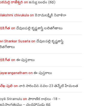
లకమర్రి రాజేశ్వరి
on
జన్యు బంధం (కథ)
ilakshmi chivukula
on
కె.రామలక్ష్మికి నివాళిగా
||కె.గీత
on
దేవులపల్లి కృష్ణశాస్త్రి లలితగీతాలు
avi Shankar Susarla
on
దేవులపల్లి కృష్ణశాస్త్రి
లితగీతాలు
||కె.గీత
on
ఈ-పుస్తకాలు
ijayaranganatham
on
ఈ-పుస్తకాలు
రేఖ పులి
on
నారి సారించిన నవల-23 తెన్నేటి హేమలత
yili Sriramulu
on
పౌరాణిక గాథలు -18 –
జ్జనసాంగత్యము – చంద్రహాసుడు కథ.