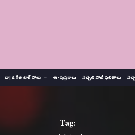
డా||కె.గీత టాక్ షోలు
ఈ-పుస్తకాలు
నెచ్చెలి పోటీ ఫలితాలు
నెచ్
Tag: