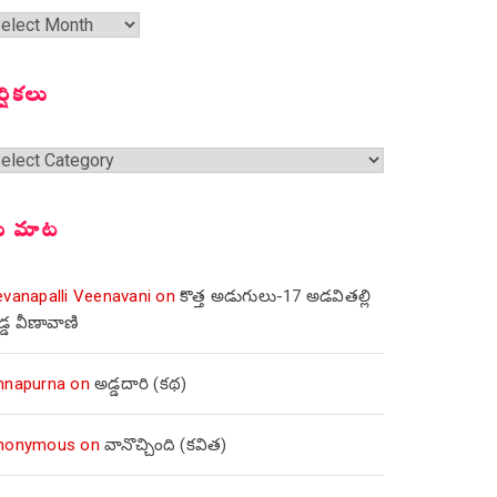
త
ంచికలు
ర్షికలు
్షికలు
ీ మాట
evanapalli Veenavani
on
కొత్త అడుగులు-17 అడవితల్లి
డ్డ వీణావాణి
nnapurna
on
అడ్డదారి (కథ)
nonymous
on
వానొచ్చింది (కవిత)