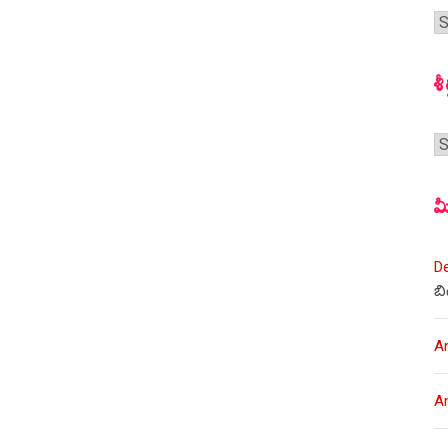
గ
స
శీ
శీర
మ
D
బి
A
A