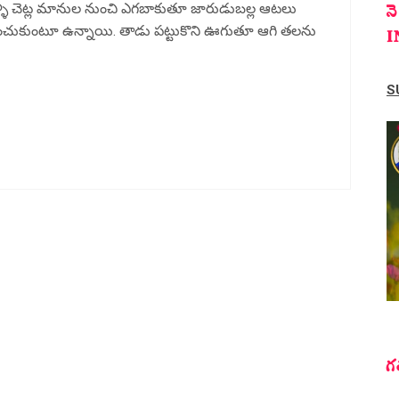
న
మళ్ళీ చెట్ల మానుల నుంచి ఎగబాకుతూ జారుడుబల్ల ఆటలు
రించుకుంటూ ఉన్నాయి. తాడు పట్టుకొని ఊగుతూ ఆగి తలను
I
S
గ