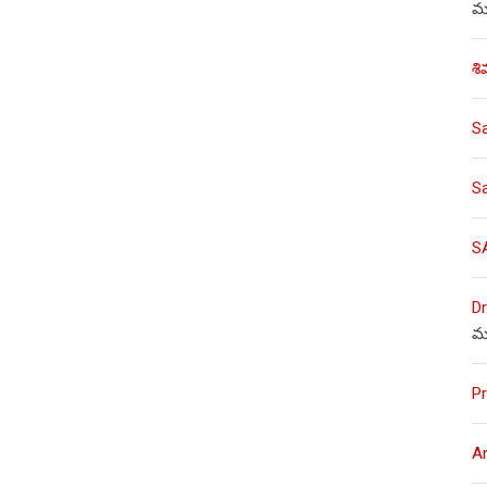
ము
శి
S
S
S
Dr
మ
Pr
A