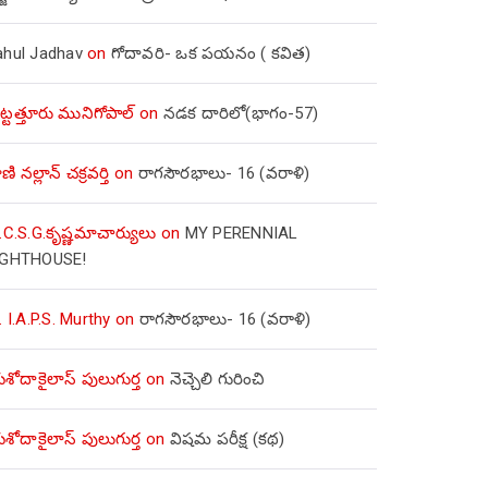
ahul Jadhav
on
గోదావరి- ఒక పయనం ( కవిత)
ిట్టత్తూరు మునిగోపాల్
on
నడక దారిలో(భాగం-57)
ణి నల్లాన్ చక్రవర్తి
on
రాగసౌరభాలు- 16 (వరాళి)
.C.S.G.కృష్ణమాచార్యులు
on
MY PERENNIAL
IGHTHOUSE!
. I.A.P.S. Murthy
on
రాగసౌరభాలు- 16 (వరాళి)
ోదాకైలాస్ పులుగుర్త
on
నెచ్చెలి గురించి
ోదాకైలాస్ పులుగుర్త
on
విషమ పరీక్ష (క‌థ‌)