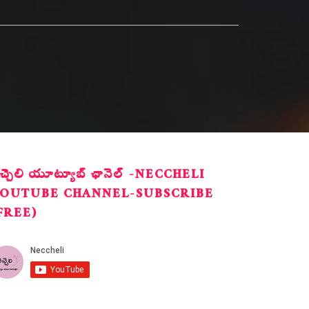
ెచ్చెలి యూట్యూబ్ ఛానెల్ -NECCHELI
OUTUBE CHANNEL-SUBSCRIBE
FREE)