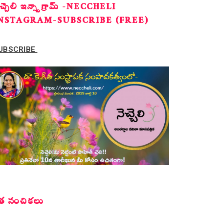
ెచ్చెలి ఇన్స్టాగ్రామ్ -NECCHELI
NSTAGRAM-SUBSCRIBE (FREE)
UBSCRIBE
త సంచికలు