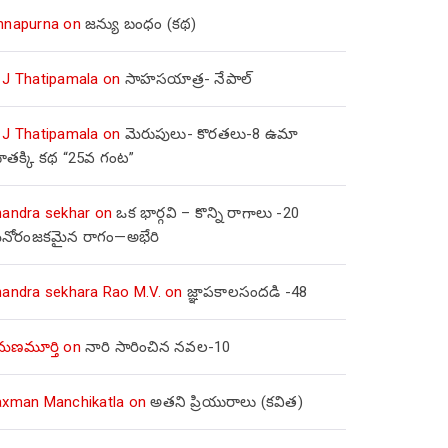
nnapurna
on
జన్యు బంధం (కథ)
 J Thatipamala
on
సాహసయాత్ర- నేపాల్‌
 J Thatipamala
on
మెరుపులు- కొరతలు-8 ఉమా
ూతక్కి కథ “25వ గంట”
handra sekhar
on
ఒక భార్గవి – కొన్ని రాగాలు -20
నోరంజకమైన రాగం—అభేరి
handra sekhara Rao M.V.
on
జ్ఞాపకాలసందడి -48
మణమూర్తి
on
నారి సారించిన నవల-10
axman Manchikatla
on
అతని ప్రియురాలు (కవిత)