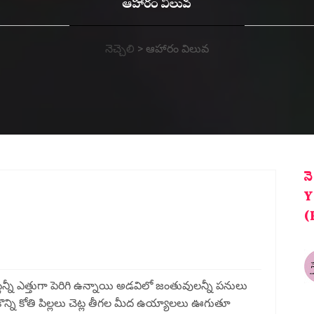
ఆహారం విలువ
నెచ్చెలి
>
ఆహారం విలువ
న
Y
(
ట్లన్నీ ఎత్తుగా పెరిగి ఉన్నాయి అడవిలో జంతువులన్నీ పనులు
 కొన్ని కోతి పిల్లలు చెట్ల తీగల మీద ఉయ్యాలలు ఊగుతూ