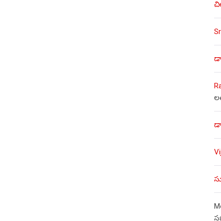
చి
Sr
డా
R
ల
డా
V
సు
Mo
స