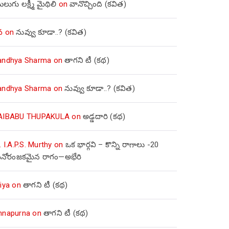
లుగు లక్ష్మీ మైథిలి
on
వానొచ్చింది (కవిత)
వ
on
నువ్వు కూడా..? (కవిత)
andhya Sharma
on
తాగని టీ (కథ)
andhya Sharma
on
నువ్వు కూడా..? (కవిత)
AIBABU THUPAKULA
on
అడ్డదారి (కథ)
. I.A.P.S. Murthy
on
ఒక భార్గవి – కొన్ని రాగాలు -20
నోరంజకమైన రాగం—అభేరి
iya
on
తాగని టీ (కథ)
nnapurna
on
తాగని టీ (కథ)