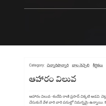
Category:
చిన్నారిపొన్నారి
బాల నెచ్చెలి
శీర్షికలు
ఆహారం విలువ
ఆహారం విలువ -కందేపి రాణి ప్రసాద్ చిక్కటి ఆడవి. చె
చేసుకునే వేళ వారి వారి పనుల్లో నిమగ్నమై ఉన్నాయి.