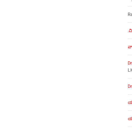
R
.చ
వా
Dr
L
Dr
యశ
యశ