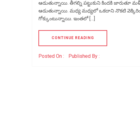
ఆడుతున్నాయి. తీగల్ని పట్టుకుని కిందకి జారుతూ 
ఆడుతున్నాయి. మధ్య మధ్యలో ఒకదాని నొకటి వెక్కి
గోక్కుంటున్నాయి. ఇంతలో […]
CONTINUE READING
Posted On :
Published By :