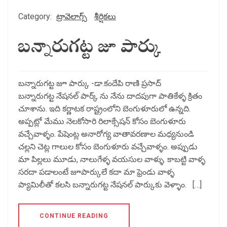
Category:
ట్రావెలాగ్స్
శీర్షికలు
బన్నారుగట్ట జూ పార్కు
బన్నారుగట్ట జూ పార్కు -డా.కందేపి రాణి ప్రసాద్
బన్నారుగట్ట నేషనల్ పార్క్ ను నేను దాదపుగా పాతికేళ్ళ క్రితం
చూశాను. ఇది కర్ణాటక రాష్ట్రంలోని బెంగుళూరులో ఉన్నది.
అప్పట్లో మేము నెలకోసారి రిలాక్సేషన్ కోసం బెంగుళూరు
వచ్చేవాళ్ళం. పేషెంట్ల అనారోగ్య వాతావరణాల మధ్యనుండి
చల్లని చెట్ల గాలుల కోసం బెంగుళూరు వచ్చేవాళ్ళం. అప్పుడు
మా పిల్లలు మూడు, నాలుగేళ్ళ వయసుల వాళ్ళు. కాబట్టి వాళ్ళ
సరదా పడాలంటే జూపార్కులే కదా మా ఫ్రెండు వాళ్ళ
ప్యామిలీతో కలసి బన్నారుగట్ట నేషనల్ పార్కుకు వెళ్ళాం. […]
CONTINUE READING