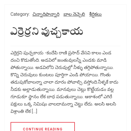
Category:
చిన్నారిపొన్నారి
బాల నెచ్చెలి
శీర్షికలు
ఎర్రెర్రని పుచ్చకాయ
ఎర్రెర్రని పుచ్చకాయ -కందేపి రాణి ప్రసాద్ వేసవి కాలం ఎండ
దంచి కొడుతోంది. అడవిలో జంతువులన్నీ ఎండకు మాడి
పోతున్నాయి. అడవిలోని చెరువుల్లో నీళ్ళు తగ్గిపోతున్నాయి.
కొన్ని చెరువులు కుంటలు పూర్తిగా ఎండి పోయాయి. గొంతు
తడుపుకోవాలన్నా చాలా దూరం పోవాల్సి వస్తోంది.నీళ్ళకే కాదు
నీడకు అల్లాడుతున్నాయి. మానవులు చెట్లు కొట్టేయడం వల్ల
గూడుకూ స్థానం లేక బాధ పడుతున్నాయి. ఆకాశంలో ఎగిరే
పక్షులు ఒక్క నిమిషం వాలదామన్నా చెట్టు లేదు. అలసి అలసి
విశ్రాంతి లేక […]
CONTINUE READING