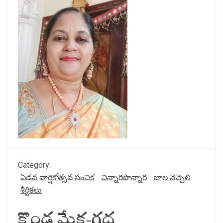
Category:
ఏడవ వార్షికోత్సవ సంచిక
చిన్నారిపొన్నారి
బాల నెచ్చెలి
శీర్షికలు
కొండ మేక-గద్ద