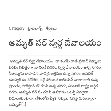
Category:
ట్రావెలాగ్స్
శీర్షికలు
అమృత్ సర్ స్వర్ణ దేవాలయం
అమృత్ సర్ స్వర్ణ దేవాలయం -డా.కందేపి రాణి ప్రసాద్ సిక్కులు
పరమ పవిత్రంగా భావించే నగరం, స్వర్ణ దేవాలయం ఉన్న నగరం,
సీతమ్మను కాపాడిన వాల్మికి ఆశ్రమం ఉన్న నగరం, జనరల్
డయ్యర్ ఊచకోతకు బలై పోయిన జలియన్ వాలా బాగ్ ఉన్న
ప్రాంతం, పాకిస్తాన్ తో కలసి ఉన్న నగరం, పంజాబ్ రాష్ట్ర ఆర్థిక
నగరం అమృత్ సర్ ను చూసే ఆవకాశం లభిస్తే ఎవరైనా
వదులుకుంటారా. దేశంలోని ఏకైక సిక్కుల పవిత్ర గురుద్వారా
అమృత్ […]