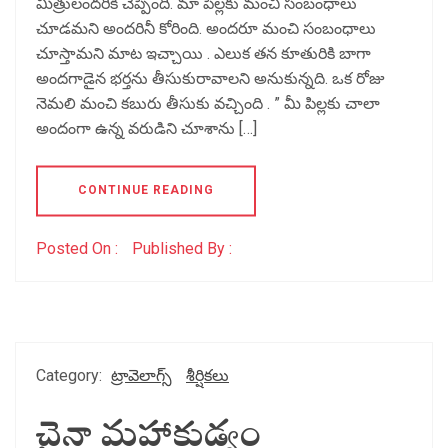
మిత్రులందరికీ చెప్పింది. మా పిల్లకు మంచి సంబంధాలు
చూడమని అందరినీ కోరింది. అందరూ మంచి సంబంధాలు
చూస్తామని మాట ఇచ్చాయి . ఎలుక తన కూతురికి బాగా
అందగాడైన భర్తను తీసుకురావాలని అనుకున్నది. ఒక రోజు
నెమలి మంచి కబురు తీసుకు వచ్చింది . ” మీ పిల్లకు చాలా
అందంగా ఉన్న వరుడిని చూశాను […]
CONTINUE READING
Posted On :
Published By :
Category:
ట్రావెలాగ్స్
శీర్షికలు
చైనా మహాకుడ్యం