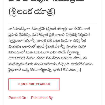
(శ్రీలంక యాత్ర)
దారి పొడవునా సముద్రమే (శ్రీలంక యాత్ర) -డా.కందేపి రాణి
ప్రసాద్ దేవశిల్పి, మహాద్భుత ప్రతిభాశాలి విశ్వకర్మ నిర్మించిన
స్వర్ణలంకా నగరాన్నీ, భారత దేశ పటం కిందుగా చిన్న నీటి
బిందువు ఆకారంలో ఉండే శ్రీలంక దేశాన్నీ, హిందూ మహా
సముద్రంలో మణి మకుటంగా వెలిగిపోయే ద్వీపాన్ని
చూడటానికి మేము ఈనెల 8వ తేదిన బయలు దేరాం. ఈ
సంవత్సరం మాకు మంచి అవకాశం వచ్చింది. భారతదేశ పటం
పైభాగాన ఉన్న కిరీట కాశ్మీరాన్ని, భారత దేశ పటం […]
CONTINUE READING
Posted On :
Published By :