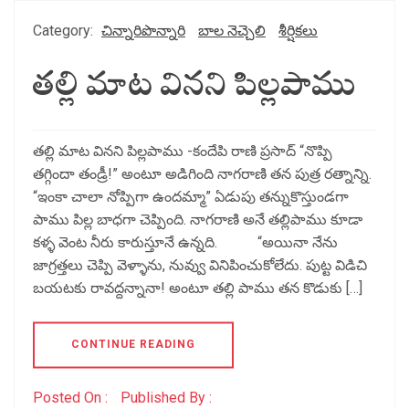
Category:
చిన్నారిపొన్నారి
బాల నెచ్చెలి
శీర్షికలు
తల్లి మాట వినని పిల్లపాము
తల్లి మాట వినని పిల్లపాము -కందేపి రాణి ప్రసాద్ “నొప్పి
తగ్గిందా తండ్రీ!” అంటూ అడిగింది నాగరాణి తన పుత్ర రత్నాన్ని.
“ఇంకా చాలా నోప్పిగా ఉందమ్మా” ఏడుపు తన్నుకొస్తుండగా
పాము పిల్ల బాధగా చెప్పింది. నాగరాణి అనే తల్లిపాము కూడా
కళ్ళ వెంట నీరు కారుస్తూనే ఉన్నది. “అయినా నేను
జాగ్రత్తలు చెప్పి వెళ్ళాను, నువ్వు వినిపించుకోలేదు. పుట్ట విడిచి
బయటకు రావద్దన్నానా! అంటూ తల్లి పాము తన కొడుకు […]
CONTINUE READING
Posted On :
Published By :