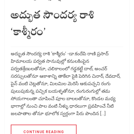
అద్భుత సౌందర్య రాశి
‘కాశ్మీరం’
అద్భుత సౌందర్య రాశి ‘కాశ్మీరం’ -డా.కందేపి రాణి ప్రసాద్
హిమాలయ పర్వత సానువుల్లో కనులకింపైన
పర్వతశ్రేణులతోనూ, చలికాలంలో గడ్డకట్టే దాల్, అంచర్
సరస్సులతోనూ ఆకాశాన్ని తాకేలా పైకి పెరిగిన చినార్, దేవదార్,
పైన్ వంటి చెట్లతోనూ, మిలమిల మెరిసే ఆకుపచ్చని రంగు
పులుపుకున్న పచ్చిక బయళ్ళతోనూ, రంగురంగుల్లో తమ
సోయగాలంతా చూపించే పూల బాలలతోనూ, కొండల మధ్య
భాగాల్లో నుంచి పాల వంటి నీళ్ళు ధారలుగా ప్రవహించే నీటి
జలపాతాల తోనూ భూలోక స్వర్గంగా పేరు పొందిన […]
CONTINUE READING