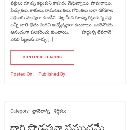
పక్షులు గూళ్ళు కట్టుకుని కాపురం చేస్తున్నాయి. పావురాయి,
పిచ్చుకలు, కాకులు, రామచిలుకలు, గోరింకలు ఇలా రకరకాల
పక్షులకు నెలవుగా ఉండేవి. చెట్ల మీద గూళ్ళు కట్టుకున్న పక్షు
లన్నీ జాతి భేదం మరచి అన్యోన్యంగా ఉంటాయి. ఒకరినొకరు
ఆనందంగా పలకరించు కుంటాయి. పొద్దున్న లేవగానే
ఎవరి పిల్లలకు వాళ్ళు […]
CONTINUE READING
Posted On :
Published By :
Category:
ట్రావెలాగ్స్
శీర్షికలు
దారి పొడవునా సముద్రమే