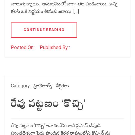
నాలుగున్నాయి. అనుభవంలో బాగా తల పండినాయి. అన్ని
కలసి ఒకే నిర్ణయం తీసుకుంటాయి. […]
CONTINUE READING
Posted On :
Published By :
Category:
ట్రావెలాగ్స్
శీర్షికలు
రేవు పట్టణం ‘కొచ్చి’
రేవు పట్టణం ‘కొచ్చి’ -డా.కందేపి రాణి ప్రసాద్ దేవుడి
స్వంతదేశంగా పేరు పొందిన కేరళ రాష్ట్రంలోని కొచ్చిన్ ను