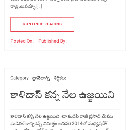
రాత్రింబవళ్ళూ […]
CONTINUE READING
Posted On :
Published By :
Category:
ట్రావెలాగ్స్
శీర్షికలు
కాళిదాస్ కన్న నేల ఉజ్జయిని
కాళిదాస్ కన్న నేల ఉజ్జయిని -డా.కందేపి రాణి ప్రసాద్ మేము
మెడికల్ కాన్ఫరెన్స్ నిమిత్తం జనవరి 2014లో మధ్యప్రదేశ్