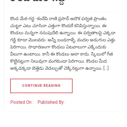
కొండ మేక-గద్ద -కందేపి రాణి ప్రసాద్ అదొక పర్వత ప్రాంతం.
చుట్టూ ఎటు చూసినా ఎత్తుగా కొండలే కనిపిస్తున్నాయి. ఈ
కొండలు నున్నగా ననుపుదేలి ఉన్నాయి. ఈ పర్వతాలపై ఎక్కడా
గడ్డి కూడా మొలవదు. అన్నీ బండరాళ్ళే. వందల అడుగుల ఎత్తు
పెరిగాయి. సాధారణంగా కొండలు ఏటవాలుగా ఎక్కేందుకు
వీలుగా ఉంటాయి. కానీ ఈ కొండలు అలా కాదు. స్కేలులో గీత
కొట్టినట్లుగా నిలువుగా వంగకుండా పెరిగాయి. కొండల మీద
అక్కడక్కడా బెత్తెడు వెడల్పుతో చెక్కినట్లుగా ఉన్నాయి. […]
CONTINUE READING
Posted On :
Published By :