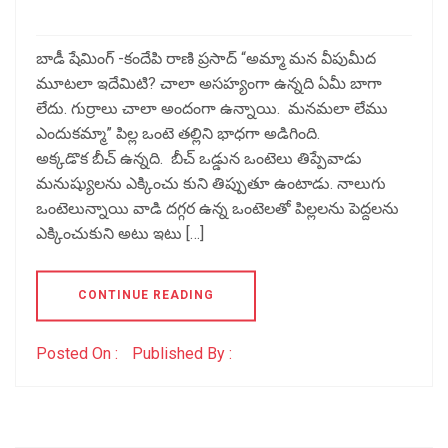
బాడీ షేమింగ్ -కందేపి రాణి ప్రసాద్ “అమ్మా మన వీపుమీద
మూటలా ఇదేమిటి? చాలా అసహ్యంగా ఉన్నది ఏమీ బాగా
లేదు. గుర్రాలు చాలా అందంగా ఉన్నాయి. మనమలా లేము
ఎందుకమ్మా” పిల్ల ఒంటె తల్లిని భాధగా అడిగింది.
అక్కడొక బీచ్ ఉన్నది. బీచ్ ఒడ్డున ఒంటెలు తిప్పేవాడు
మనుష్యులను ఎక్కించు కుని తిప్పుతూ ఉంటాడు. నాలుగు
ఒంటెలున్నాయి వాడి దగ్గర ఉన్న ఒంటెలతో పిల్లలను పెద్దలను
ఎక్కించుకుని అటు ఇటు […]
CONTINUE READING
Posted On :
Published By :