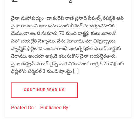
చైనా మహాకుడ్యం -డా.కందేపి రాణి ప్రసాద్ పీపుల్స్ రిపబ్లిక్ ఆఫ్
చైనా రాజధాని అయినటు వంటి బీజింగ్ ను దర్శించటానికి
మేమంతా అంటే సుమారు 70 మంది డాక్టర్లు కుటుంబాలతో
సహా బయల్దేరి వెళ్ళాము. నేను మావారు, మా చిన్నబ్బాయి
స్వాప్నిక్ ఢిల్లీలోని ఇందిరాగాంధీ ఇంటర్నేషనల్ ఎయిర్ పోర్టుకు
చేరాము. అందరూ అక్కడే కలుసుకొని చైనా బయల్దేరతారు.
చైనా ఈస్ట్రన్ ఎయిర్ లైన్స్ వారి విమానంలో రాత్రి 9:25 ని॥లకు
ఢిల్లీలోని టెర్మినల్ 3 నుండి షాంఘై […]
CONTINUE READING
Posted On :
Published By :