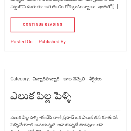
పట్టుకొని ఊగుతూ ఆగి తలను గోక్కుంటున్నాయి. ఇంతలో […]
CONTINUE READING
Posted On :
Published By :
Category:
చిన్నారిపొన్నారి
బాల నెచ్చెలి
శీర్షికలు
ఎలుక పిల్ల పెళ్ళి
ఎలుక పిల్ల పెళ్ళి -కందేపి రాణి ప్రసాద్ ఒక ఎలుక తన కూతురికి
పెళ్ళిచేయాలి అనుకున్నది. అనుకున్నదే తడవుగా తన