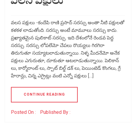
వలస పక్షులు
వలస పక్షులు -కందేపి రాణి ప్రసాద్ సరస్సు అంతా నీటి పక్షులతో
కళకళ లాడుతోంది. సరస్సు అంటే మామూలు సరస్సు కాదు.
ప్రఖ్యాతమైన పులికాట్ సరస్సు. ఇది దేశంలోనే రెండవ పెద్ద
సరస్సు. సరస్సు లోపలేమో చేపలు రొయ్యలు గిరగిరా
తిరుగుతూ సయ్యాటలాడుతున్నాయి. నిళ్ళ మీదనేమో అనేక
పక్షులు ఎగురుతూ, దూకుతూ ఆటలాడుతున్నాయి. పెలికాన్
లు, కార్మోరాంట్ లు, స్పాట్ బిల్డ్ డక్ లు, పెయింటెడ్ కొంగలు, గ్రే
హేరాన్లు, చిన్న ఎగ్రైట్లు వంటి ఎన్నో పక్షులు […]
CONTINUE READING
Posted On :
Published By :