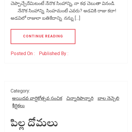
చెప్పొచ్చేదేమిటంటే నేనొక సింహాన్ని, నా కథ చెబుతా వినండి.
నేనొక సింహాన్ని. సింహమంటే ఎవరు? అడవికి రాజు కదా!
అడవిలో రాజులా బతికేదాన్ని. నన్ను […]
CONTINUE READING
Posted On :
Published By :
Category:
అయిదవ వార్షికోత్సవ సంచిక
చిన్నారిపొన్నారి
బాల నెచ్చెలి
శీర్షికలు
పిల్ల దోమలు