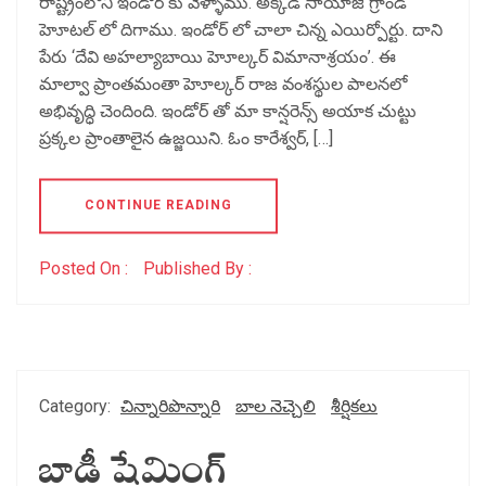
రాష్ట్రంలోని ఇండోర్ కు వెళ్ళాము. అక్కడి సాయాజీ గ్రాండ్
హెూటల్ లో దిగాము. ఇండోర్ లో చాలా చిన్న ఎయిర్పోర్టు. దాని
పేరు ‘దేవి అహల్యాబాయి హెూల్కర్ విమానాశ్రయం’. ఈ
మాల్వా ప్రాంతమంతా హెూల్కర్ రాజ వంశస్థుల పాలనలో
అభివృద్ధి చెందింది. ఇండోర్ తో మా కాన్షరెన్స్ అయాక చుట్టు
ప్రక్కల ప్రాంతాలైన ఉజ్జయిని. ఓం కారేశ్వర్, […]
CONTINUE READING
Posted On :
Published By :
Category:
చిన్నారిపొన్నారి
బాల నెచ్చెలి
శీర్షికలు
బాడీ షేమింగ్