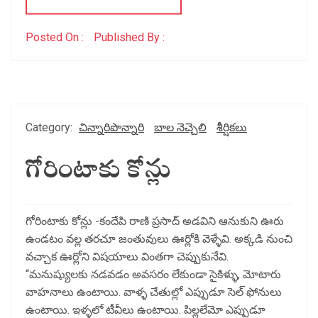
Posted On :
Published By :
Category:
చిన్నారిపొన్నారి
బాల నెచ్చెలి
శీర్షికలు
గోరింటాకు కోన్లు
గోరింటాకు కోన్లు -కందేపి రాణి ప్రసాద్ అడవిని ఆనుకుని ఊరు
ఉండటం వల్ల తరచూ జంతువులు ఊర్లోకి వెళ్ళేవి. అక్కడి నుంచి
వచ్చాక ఊర్లోని విషయాలు వింతగా చెప్పుకునేవి.
“మనుష్యులకు నడవడం అవసరం లేకుండా సైకిళ్ళు, మోటారు
వాహనాలు ఉంటాయి. వాళ్ళ చేతుల్లో ఎప్పుడూ సెల్ ఫోనులు
ఉంటాయి. ఇళ్ళలో టీవీలు ఉంటాయి. పిల్లలేమో ఎప్పుడూ