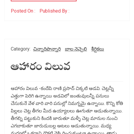
Posted On :
Published By :
Category:
చిన్నారిపొన్నారి
బాల నెచ్చెలి
శీర్షికలు
ఆహారం విలువ
ఆహారం విలువ -కందేపి రాణి ప్రసాద్ చిక్కటి ఆడవి. చెట్లన్నీ
ఎత్తుగా పెరిగి ఉన్నాయి అడవిలో జంతువులన్నీ పనులు
చేసుకునే వేళ వారి వారి పనుల్లో నిమగ్నమై ఉన్నాయి. కొన్ని కోతి
పిల్లలు చెట్ల తీగల మీద ఉయ్యాలలు ఊగుతూ ఆడుతున్నాయి.
తీగల్ని పట్టుకుని కిందకి జారుతూ మళ్ళీ చెట్ల మానుల నుంచి
ఎగబాకుతూ జారుడుబల్ల ఆటలు ఆడుతున్నాయి. మధ్య
మధ్యలో ఒకదాని నొకటి వెక్కిరించుకుంటూ ఉన్నాయి. తాడు