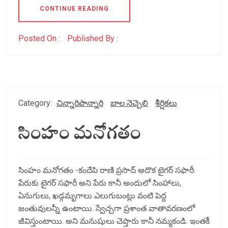
CONTINUE READING
Posted On :
Published By :
Category:
చిన్నారిపొన్నారి
బాల నెచ్చెలి
శీర్షికలు
సింహం మనోగతం
సింహం మనోగతం -కందేపి రాణి ప్రసాద్ అదొక టైగర్ సఫారీ.
పేరుకు టైగర్ సఫారీ అని పేరు కానీ అందులో సింహాలు,
ఏనుగులు, ఖడ్గమృగాలు ఎలుగుబంట్లు వంటి పెద్ద
జంతువులన్నీ ఉంటాయి. స్వేచ్చగా ప్రశాంత వాతావరణంలో
జీవిస్తుంటాయి. అని మనుషులు చెప్తారు కానీ నమ్మకండి. ఇంతకీ