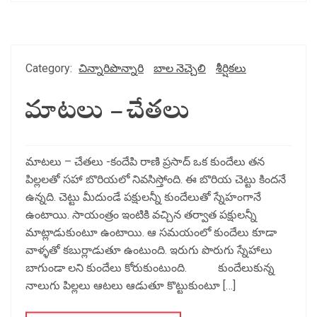
Category:
చిన్నారిపొన్నారి
బాల నెచ్చెలి
శీర్షికలు
మాటలు – చేతలు
మాటలు – చేతలు -కందేపి రాణి ప్రసాద్ ఒక కుందేలు తన
పిల్లలతో సహా బొరియలో నివసిస్తోంది. ఈ బొరియ చెట్టు కిందనే
ఉన్నది. చెట్టు మీదుండే పక్షులన్నీ కుందేలుతో స్నేహంగానే
ఉంటాయి. సాయంత్రం ఇంటికి వచ్చిన తర్వాత పక్షులన్నీ
మాట్లాడుకుంటూ ఉంటాయి. ఆ సమయంలో కుందేలు కూడా
వాళ్ళతో కబుర్లాడుతూ ఉంటుంది. ఇరుగు పొరుగు స్నేహాలు
బాగుండా లని కుందేలు కోరుకుంటుంది. కుందేలుకున్న
నాలుగు పిల్లలు ఆటలు ఆడుతూ కొట్టుకుంటూ […]