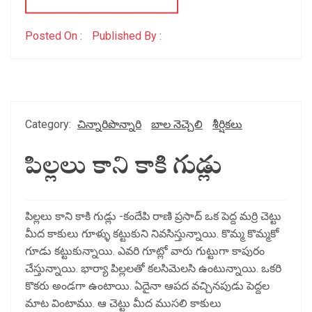
Posted On :
Published By :
Category:
చిన్నారిపొన్నారి
బాల నెచ్చెలి
శీర్షికలు
పిల్లలు కాని కాకి గుడ్లు
పిల్లలు కాని కాకి గుడ్లు -కందేపి రాణి ప్రసాద్ ఒక పెద్ద మర్రి చెట్టు
మీద కాకులు గూళ్ళు కట్టుకుని నివసిస్తున్నాయి. కొమ్మ కొమ్మకో
గూడు కట్టుకున్నాయి. ఎవరి గూట్లో వారు గుట్టుగా కాపురం
చేస్తున్నాయి. భార్యా పిల్లలతో కలసిమెలసి ఉంటున్నాయి. ఒకరి
కొకరు అండగా ఉంటాయి. ఏదైనా ఆపద వచ్చినపుడు పెద్దల
మాట వింటాము. ఆ చెట్టు మీద ముసలి కాకులు