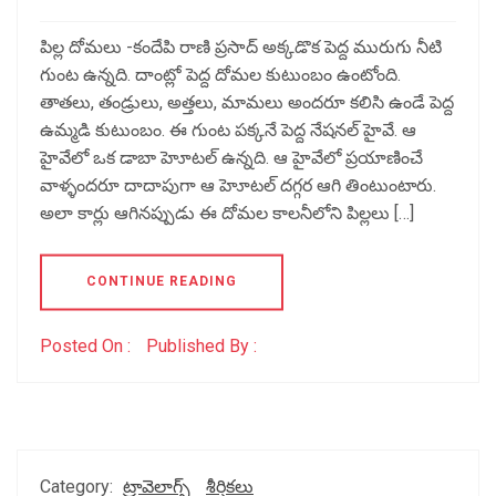
పిల్ల దోమలు -కందేపి రాణి ప్రసాద్ అక్కడొక పెద్ద మురుగు నీటి
గుంట ఉన్నది. దాంట్లో పెద్ద దోమల కుటుంబం ఉంటోంది.
తాతలు, తండ్రులు, అత్తలు, మామలు అందరూ కలిసి ఉండే పెద్ద
ఉమ్మడి కుటుంబం. ఈ గుంట పక్కనే పెద్ద నేషనల్ హైవే. ఆ
హైవేలో ఒక డాబా హెూటల్ ఉన్నది. ఆ హైవేలో ప్రయాణించే
వాళ్ళందరూ దాదాపుగా ఆ హెూటల్ దగ్గర ఆగి తింటుంటారు.
అలా కార్లు ఆగినప్పుడు ఈ దోమల కాలనీలోని పిల్లలు […]
CONTINUE READING
Posted On :
Published By :
Category:
ట్రావెలాగ్స్
శీర్షికలు