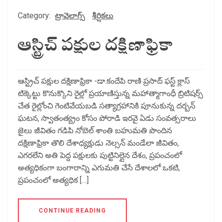
Category:
ట్రావెలాగ్స్
శీర్షికలు
ఆస్ట్రిచ్ పక్షుల దక్షిణాఫ్రికా
ఆస్ట్రిచ్ పక్షుల దక్షిణాఫ్రికా -డా.కందేపి రాణి ప్రసాద్ ఫస్ట్ క్లాస్
టిక్కెట్టు కొనుక్కొని రైల్లో ప్రయాణిస్తున్న మహాత్మాగాంధీ బ్రిటిషర్స్
చేత రైల్లోంచి గెంటివేయబడి సత్యాగ్రహానికి పూనుకున్న దర్బన్
ఘటన, స్వాతంత్య్రం కోసం పోరాడి ఇరవై ఏడు సంవత్సరాలు
జైలు జీవితం గడిపి నోబెల్ శాంతి బహుమతి పొందిన
దక్షిణాఫ్రికా తొలి దేశాధ్యక్షుడు నెల్సన్ మండేలా జీవితం,
ఎగరలేని అతి పెద్ద పక్షులకు పుట్టినిల్లైన దేశం, ప్రపంచంలో
అత్యధికంగా బంగారాన్ని ఎగుమతి చేసే దేశాలలో ఒకటి,
ప్రపంచంలో అత్యధిక […]
CONTINUE READING