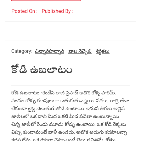
Posted On :
Published By :
Category:
చిన్నారిపొన్నారి
బాల నెచ్చెలి
శీర్షికలు
కోడి ఉబలాటం
కోడి ఉబలాటం -కందేపి రాణి ప్రసాద్ అదొక కోళ్ళ ఫారమ్.
వందల కోళ్ళు గుంపులుగా బతుకుతున్నాయి. పగలు, రాత్రి తేడా
లేకుండా లైట్ల వెలుతురుతోనే ఉంటాయి. ఇనుప తీగలు అల్లిన
జాలీలలో ఒక దాని మీద ఒకటి మీద పడేలా ఉంటున్నాయి.
చిన్న జాలీలో రెండు మూడు కోళ్ళు ఉంటాయి. ఒక కోడి రెక్కలు
విప్పు కుందామంటే ఖాళీ ఉండదు. అటొక అడుగు కదపాలన్నా
కదప లేవు. ఒక రకంగా చెప్పాలంటే జైలు జీవితమే. కోళ్ళు