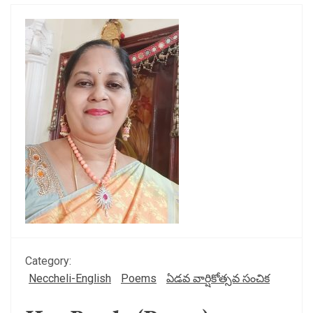
Category:
Neccheli-English
Poems
ఏడవ వార్షికోత్సవ సంచిక