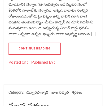
చూడటానికి వెళ్ళాం. గత సంవత్సరం ఇదే ఫిబ్రవరి నెలలో
కేరళలోని పాల్గాట్ కు వెళ్ళాము. అక్కడ దాదాపు నెలన్నర
రోజులుండడంతో చుట్టు పక్కల ఉన్న వాటిని చూసి వాటి
చరిత్రను తెలుసుకున్నాం. మేము కాచ్చిన్ ను చూసి పదిహేను
సంవత్సరాలు అయింది. అప్పుడున్న ఎయిర్ పోర్టు భవనం
చాలా చిన్నదిగా ఉన్నది. ఇప్పుడు చాలా అభివృద్ధి జరిగింది. […]
CONTINUE READING
Posted On :
Published By :
Category:
చిన్నారిపొన్నారి
బాల నెచ్చెలి
శీర్షికలు