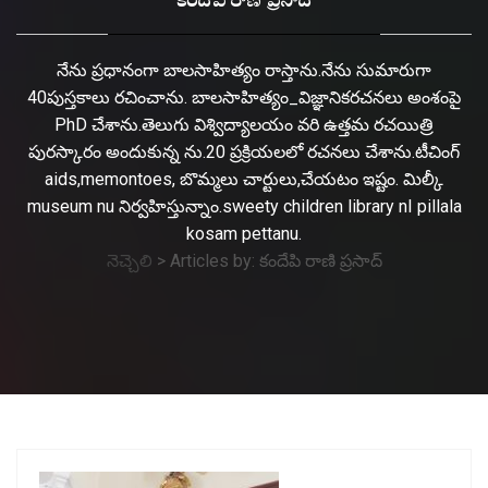
కందేపి రాణి ప్రసాద్
నేను ప్రధానంగా బాలసాహిత్యం రాస్తాను.నేను సుమారుగా
40పుస్తకాలు రచించాను. బాలసాహిత్యం_విజ్ఞానికరచనలు అంశంపై
PhD చేశాను.తెలుగు విశ్విద్యాలయం వరి ఉత్తమ రచయిత్రి
పురస్కారం అందుకున్న ను.20 ప్రక్రియలలో రచనలు చేశాను.టీచింగ్
aids,memontoes, బొమ్మలు చార్టులు,చేయటం ఇష్టం. మిల్కీ
museum nu నిర్వహిస్తున్నాం.sweety children library nI pillala
kosam pettanu.
నెచ్చెలి
>
Articles by: కందేపి రాణి ప్రసాద్