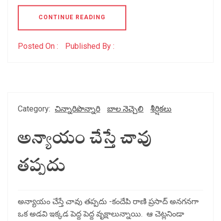
CONTINUE READING
Posted On :
Published By :
Category:
చిన్నారిపొన్నారి
బాల నెచ్చెలి
శీర్షికలు
అన్యాయం చేస్తే చావు
తప్పదు
అన్యాయం చేస్తే చావు తప్పదు -కందేపి రాణి ప్రసాద్ అనగనగా
ఒక అడవి ఇక్కడ పెద్ద పెద్ద వృక్షాలున్నాయి. ఆ చెట్లనిండా