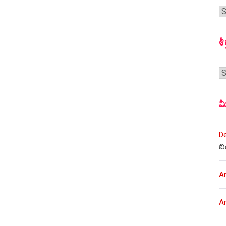
గ
స
శీ
శీర
మ
D
బి
A
A