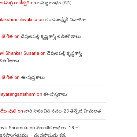
లకమర్రి రాజేశ్వరి
on
జన్యు బంధం (కథ)
ilakshmi chivukula
on
కె.రామలక్ష్మికి నివాళిగా
||కె.గీత
on
దేవులపల్లి కృష్ణశాస్త్రి లలితగీతాలు
avi Shankar Susarla
on
దేవులపల్లి కృష్ణశాస్త్రి
లితగీతాలు
||కె.గీత
on
ఈ-పుస్తకాలు
ijayaranganatham
on
ఈ-పుస్తకాలు
రేఖ పులి
on
నారి సారించిన నవల-23 తెన్నేటి హేమలత
yili Sriramulu
on
పౌరాణిక గాథలు -18 –
జ్జనసాంగత్యము – చంద్రహాసుడు కథ.