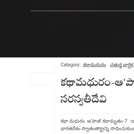
Category:
కథామధురం
చతుర్థ వార్షి
కథామధురం-ఆ‘పా
సరస్వతీదేవి
కథా మధురం ఆ‘పాత’ కథామృతం-7 -డా.
భారతదేశం స్వాతంత్య్రాన్ని సాధించుకుంది