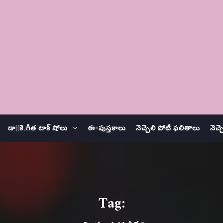
డా||కె.గీత టాక్ షోలు
ఈ-పుస్తకాలు
నెచ్చెలి పోటీ ఫలితాలు
నెచ్
Tag: