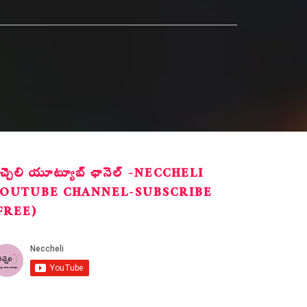
ెచ్చెలి యూట్యూబ్ ఛానెల్ -NECCHELI
OUTUBE CHANNEL-SUBSCRIBE
FREE)