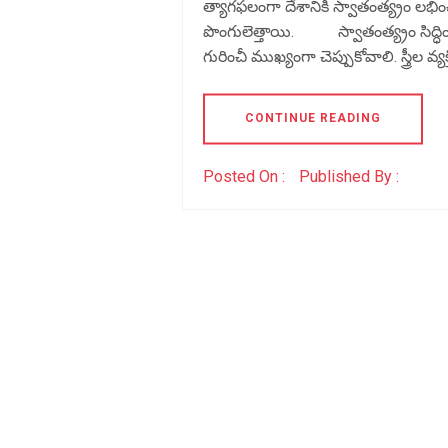
త్యాగఫలంగా దేశానికి స్వాతంత్య్రం లభ
పొంగులెత్తాయి. స్వాతంత్య్రం సిద్ధిం
గురించీ ముఖ్యంగా చెప్పుకోవాలి. స్త్రీల వ్యక్
CONTINUE READING
Posted On :
Published By :