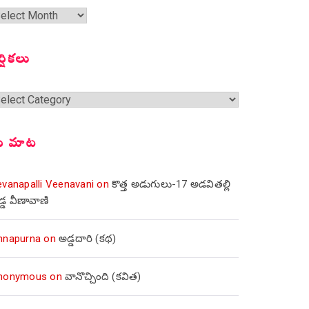
త
ంచికలు
ర్షికలు
్షికలు
ీ మాట
evanapalli Veenavani
on
కొత్త అడుగులు-17 అడవితల్లి
డ్డ వీణావాణి
nnapurna
on
అడ్డదారి (కథ)
nonymous
on
వానొచ్చింది (కవిత)