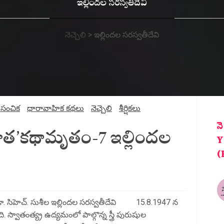
ఇల్లిందల సరస్వతీదేవి
నెచ్చెలి
>
ఇల్లిందల సరస్వతీదేవి
క సంచిక
ధారావాహిక కథలు
నెచ్చెలి
శీర్షికలు
న
త’కథామృతం-7 ఇల్లిందల
Y
(
 సిహెచ్. సుశీల ఇల్లిందల సరస్వతీదేవి 15.8.1947 న
. స్వాతంత్య్ర ఉద్యమంలో పాల్గొన్న స్త్రీ పురుషుల