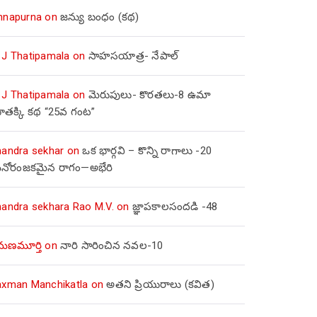
nnapurna
on
జన్యు బంధం (కథ)
 J Thatipamala
on
సాహసయాత్ర- నేపాల్‌
 J Thatipamala
on
మెరుపులు- కొరతలు-8 ఉమా
ూతక్కి కథ “25వ గంట”
handra sekhar
on
ఒక భార్గవి – కొన్ని రాగాలు -20
నోరంజకమైన రాగం—అభేరి
handra sekhara Rao M.V.
on
జ్ఞాపకాలసందడి -48
మణమూర్తి
on
నారి సారించిన నవల-10
axman Manchikatla
on
అతని ప్రియురాలు (కవిత)