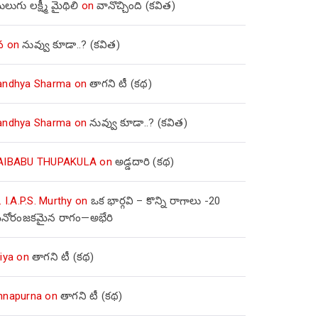
లుగు లక్ష్మీ మైథిలి
on
వానొచ్చింది (కవిత)
వ
on
నువ్వు కూడా..? (కవిత)
andhya Sharma
on
తాగని టీ (కథ)
andhya Sharma
on
నువ్వు కూడా..? (కవిత)
AIBABU THUPAKULA
on
అడ్డదారి (కథ)
. I.A.P.S. Murthy
on
ఒక భార్గవి – కొన్ని రాగాలు -20
నోరంజకమైన రాగం—అభేరి
iya
on
తాగని టీ (కథ)
nnapurna
on
తాగని టీ (కథ)