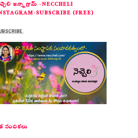
ెచ్చెలి ఇన్స్టాగ్రామ్ -NECCHELI
NSTAGRAM-SUBSCRIBE (FREE)
UBSCRIBE
త సంచికలు