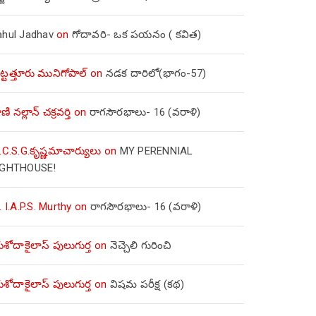
ahul Jadhav
on
గోదావరి- ఒక పయనం ( కవిత)
ిట్టత్తూరు మునిగోపాల్
on
నడక దారిలో(భాగం-57)
ణి నల్లాన్ చక్రవర్తి
on
రాగసౌరభాలు- 16 (వరాళి)
.C.S.G.కృష్ణమాచార్యులు
on
MY PERENNIAL
IGHTHOUSE!
. I.A.P.S. Murthy
on
రాగసౌరభాలు- 16 (వరాళి)
ోదాకైలాస్ పులుగుర్త
on
నెచ్చెలి గురించి
ోదాకైలాస్ పులుగుర్త
on
విషమ పరీక్ష (క‌థ‌)