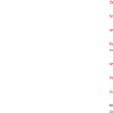
చి
Sr
డా
R
ల
డా
V
సు
Mo
స