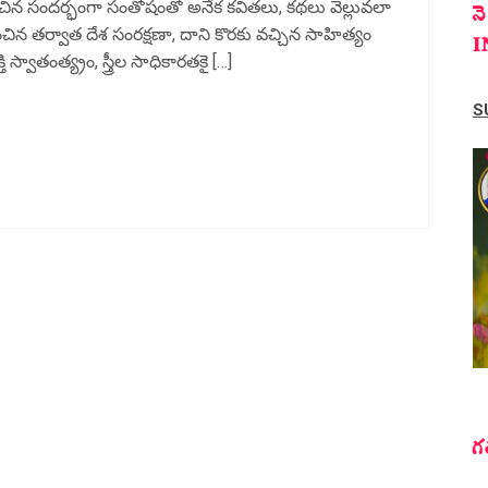
ించిన సందర్భంగా సంతోషంతో అనేక కవితలు, కథలు వెల్లువలా
న
చిన తర్వాత దేశ సంరక్షణా, దాని కొరకు వచ్చిన సాహిత్యం
I
తి స్వాతంత్య్రం, స్త్రీల సాధికారతకై […]
S
గ