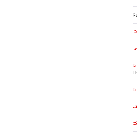
R
.చ
వా
Dr
L
Dr
యశ
యశ