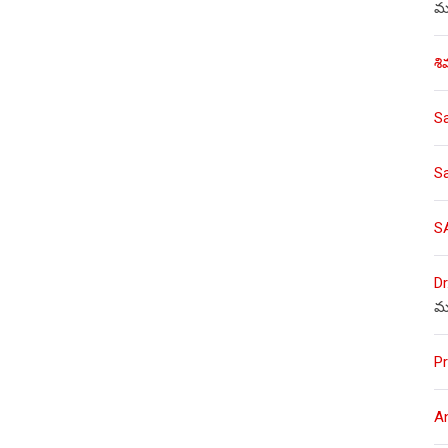
ము
శి
S
S
S
Dr
మ
Pr
A