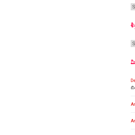
గ
స
శీ
శీర
మ
D
బి
A
A