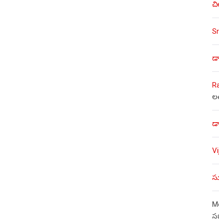
చి
Sr
డా
R
ల
డా
V
సు
Mo
స