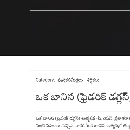
Category:
పుస్తకసమీక్షలు
శీర్షికలు
ఒక బానిస (ఫ్రెడరిక్ డగ్ల
ఒక బానిస (ఫ్రెడరిక్ డగ్లస్) ఆత్మకథ -పి. యస్. ప్రకాశర
వంటి నవలలు నచ్చిన వారికి “ఒక బానిస ఆత్మకథ” తప్