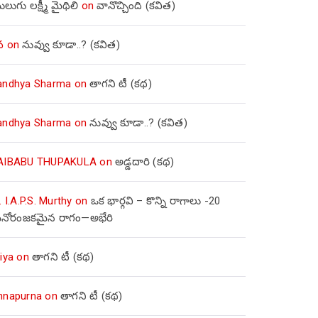
లుగు లక్ష్మీ మైథిలి
on
వానొచ్చింది (కవిత)
వ
on
నువ్వు కూడా..? (కవిత)
andhya Sharma
on
తాగని టీ (కథ)
andhya Sharma
on
నువ్వు కూడా..? (కవిత)
AIBABU THUPAKULA
on
అడ్డదారి (కథ)
. I.A.P.S. Murthy
on
ఒక భార్గవి – కొన్ని రాగాలు -20
నోరంజకమైన రాగం—అభేరి
iya
on
తాగని టీ (కథ)
nnapurna
on
తాగని టీ (కథ)