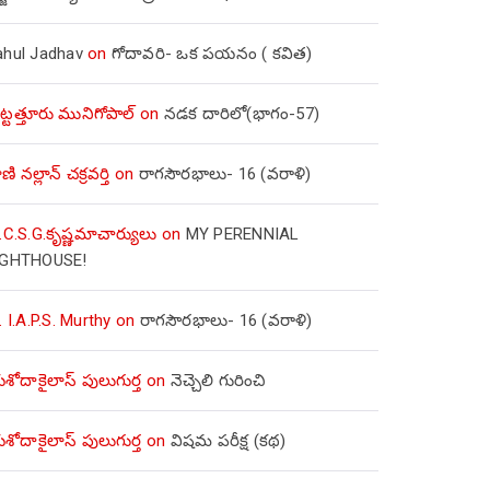
ahul Jadhav
on
గోదావరి- ఒక పయనం ( కవిత)
ిట్టత్తూరు మునిగోపాల్
on
నడక దారిలో(భాగం-57)
ణి నల్లాన్ చక్రవర్తి
on
రాగసౌరభాలు- 16 (వరాళి)
.C.S.G.కృష్ణమాచార్యులు
on
MY PERENNIAL
IGHTHOUSE!
. I.A.P.S. Murthy
on
రాగసౌరభాలు- 16 (వరాళి)
ోదాకైలాస్ పులుగుర్త
on
నెచ్చెలి గురించి
ోదాకైలాస్ పులుగుర్త
on
విషమ పరీక్ష (క‌థ‌)