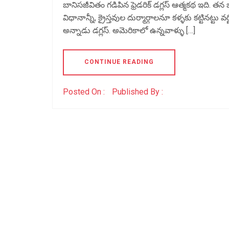
బానిసజీవితం గడిపిన ఫ్రెడరిక్ డగ్లస్ ఆత్మకథ ఇది.
విధానాన్నీ, క్రైస్తవుల దుర్మార్గాలనూ కళ్ళకు కట్టినట
అన్నాడు డగ్లస్. అమెరికాలో ఉన్నవాళ్ళు […]
CONTINUE READING
Posted On :
Published By :