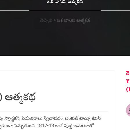
ఒక బానిస ఆత్మకథ
నెచ్చెలి
>
ఒక బానిస ఆత్మకథ
న
Y
(
స్) ఆత్మకథ
ావు స్పార్టకస్, ఏడుతరాలు,స్వేచాపదం, అంకుల్ టామ్స్ కేబిన్
పకుండా నచ్చుతుంది. 1817-18 లలో పుట్టి అమెరికాలో