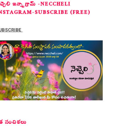
ెచ్చెలి ఇన్స్టాగ్రామ్ -NECCHELI
NSTAGRAM-SUBSCRIBE (FREE)
UBSCRIBE
త సంచికలు