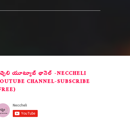
ెచ్చెలి యూట్యూబ్ ఛానెల్ -NECCHELI
OUTUBE CHANNEL-SUBSCRIBE
FREE)