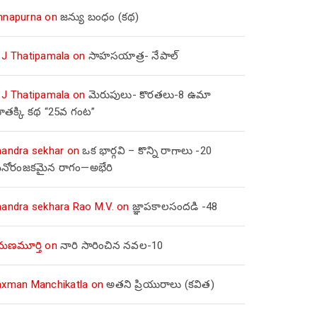
nnapurna
on
జన్యు బంధం (కథ)
 J Thatipamala
on
సాహసయాత్ర- నేపాల్‌
 J Thatipamala
on
మెరుపులు- కొరతలు-8 ఉమా
ూతక్కి కథ “25వ గంట”
handra sekhar
on
ఒక భార్గవి – కొన్ని రాగాలు -20
నోరంజకమైన రాగం—అభేరి
handra sekhara Rao M.V.
on
జ్ఞాపకాలసందడి -48
మణమూర్తి
on
నారి సారించిన నవల-10
axman Manchikatla
on
అతని ప్రియురాలు (కవిత)