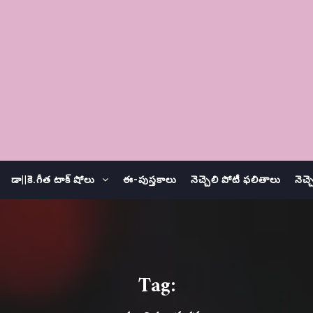
డా||కె.గీత టాక్ షోలు
ఈ-పుస్తకాలు
నెచ్చెలి పోటీ ఫలితాలు
నెచ్
Tag: