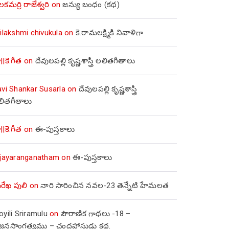
లకమర్రి రాజేశ్వరి
on
జన్యు బంధం (కథ)
ilakshmi chivukula
on
కె.రామలక్ష్మికి నివాళిగా
||కె.గీత
on
దేవులపల్లి కృష్ణశాస్త్రి లలితగీతాలు
avi Shankar Susarla
on
దేవులపల్లి కృష్ణశాస్త్రి
లితగీతాలు
||కె.గీత
on
ఈ-పుస్తకాలు
ijayaranganatham
on
ఈ-పుస్తకాలు
రేఖ పులి
on
నారి సారించిన నవల-23 తెన్నేటి హేమలత
yili Sriramulu
on
పౌరాణిక గాథలు -18 –
జ్జనసాంగత్యము – చంద్రహాసుడు కథ.