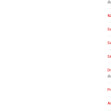
ము
శి
S
S
S
Dr
మ
Pr
A