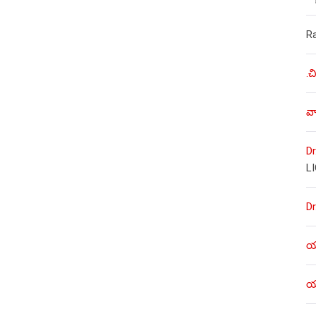
R
.చ
వా
Dr
L
Dr
యశ
యశ