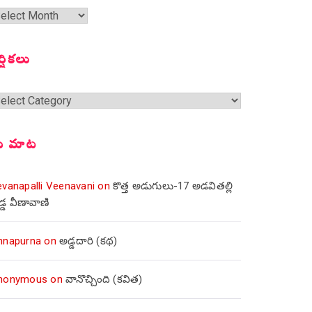
త
ంచికలు
ర్షికలు
్షికలు
ీ మాట
evanapalli Veenavani
on
కొత్త అడుగులు-17 అడవితల్లి
డ్డ వీణావాణి
nnapurna
on
అడ్డదారి (కథ)
nonymous
on
వానొచ్చింది (కవిత)