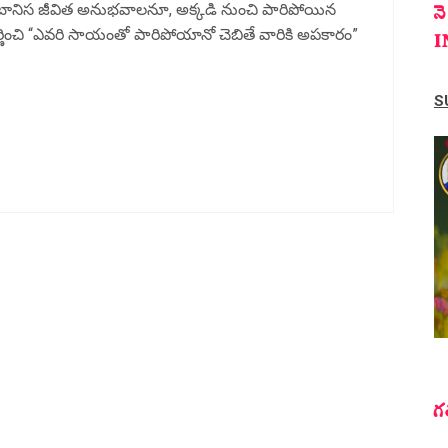
న
 తన బానిస జీవిత అనుభవాలనూ, అక్కడి నుంచి పారిపోయిన
్టు వర్ణించి “ఎవరి సాయంతో పారిపోయానో చెబితే వారికి అపకారం”
I
S
గ