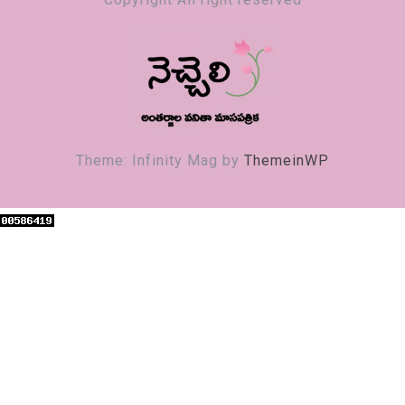
నెచ్చెలి
వనితా మాస పత్రిక
Theme: Infinity Mag by
ThemeinWP