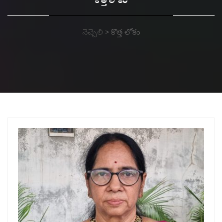
కొత్త లోకం
నెచ్చెలి
>
కొత్త లోకం