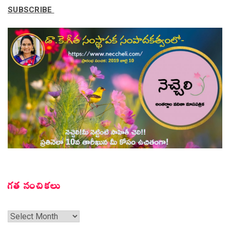
SUBSCRIBE
గత సంచికలు
గత
సంచికలు