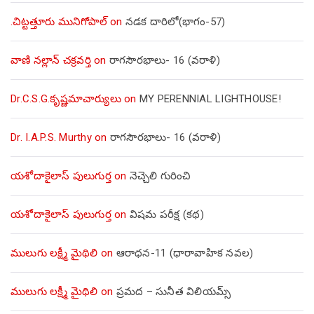
.చిట్టత్తూరు మునిగోపాల్
on
నడక దారిలో(భాగం-57)
వాణి నల్లాన్ చక్రవర్తి
on
రాగసౌరభాలు- 16 (వరాళి)
Dr.C.S.G.కృష్ణమాచార్యులు
on
MY PERENNIAL LIGHTHOUSE!
Dr. I.A.P.S. Murthy
on
రాగసౌరభాలు- 16 (వరాళి)
యశోదాకైలాస్ పులుగుర్త
on
నెచ్చెలి గురించి
యశోదాకైలాస్ పులుగుర్త
on
విషమ పరీక్ష (క‌థ‌)
ములుగు లక్ష్మీ మైథిలి
on
ఆరాధన-11 (ధారావాహిక నవల)
ములుగు లక్ష్మీ మైథిలి
on
ప్రమద – సునీత విలియమ్స్