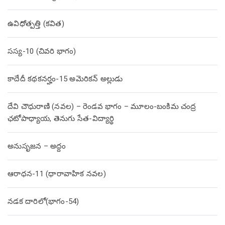
ఉవిధోత్పత్తి (కవిత)
సస్య-10 (చివరి భాగం)
కాదేదీ కథకనర్హం-15 అమెరికన్ అల్లుడు
దేవి చౌధురాణి (నవల) – రెండవ భాగం – మూలం-బంకిమ చంద్ర
ఛటోపాధ్యాయ, తెనుగు సేత-విద్యార్థి
అనుసృజన – అద్దం
ఆరాధన-11 (ధారావాహిక నవల)
నడక దారిలో(భాగం-54)