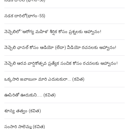
నడక దారిలో(భాగం-56)
నడక దారిలో(భాగం-55)
నెచ్చెలిలో ‘ఆరోగ్య మహిళ’ శీర్షిక కోసం ప్రశ్నలకు ఆహ్వానం!
నెచ్చెలి ఛానల్ కోసం ఆడియో (లేదా) వీడియో రచనలకు ఆహ్వానం!
నెచ్చెలి ఆరవ వార్షికోత్సవ ప్రత్యేక సంచిక కోసం రచనలకు ఆహ్వానం!
ఒక్కసారి జవాబుగా మారి ఎదుటకురా…. (కవిత)
ఊపిరితో ఊదుకుని…… (కవిత)
శూన్య తత్వం (కవిత)
సంసారి సాలెమ్మ (కవిత)