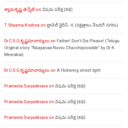
శ్యామకృష్ణ తెన్నేటి
on
విషమ పరీక్ష (క‌థ‌)
T Shyama Krishna
on
ట్రావెల్ డైరీస్ -6 (నక్షత్రాలు నేలదిగే నగరం)
Dr.C.S.G.కృష్ణమాచార్యులు
on
Father! Don’t Die Please! (Telugu
Original story “Naayanaa Nuvvu Chacchipovadde” by Dr K.
Meerabai)
Dr.C.S.G.కృష్ణమాచార్యులు
on
A flickering street light
Prameela Suryadevara
on
విషమ పరీక్ష (క‌థ‌)
Prameela Suryadevara
on
విషమ పరీక్ష (క‌థ‌)
Prameela Suryadevara
on
విషమ పరీక్ష (క‌థ‌)