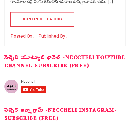
గాయాల ఎర్ర రంగు కమిలిన శరీరాల పెచ్చులూడిన తనం […]
CONTINUE READING
Posted On :
Published By :
నెచ్చెలి యూట్యూబ్ ఛానెల్ -NECCHELI YOUTUBE
CHANNEL-SUBSCRIBE (FREE)
నెచ్చెలి ఇన్స్టాగ్రామ్ -NECCHELI INSTAGRAM-
SUBSCRIBE (FREE)