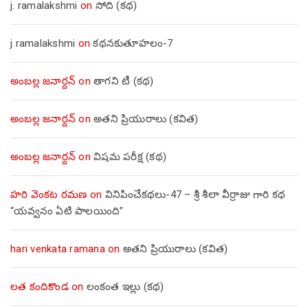
j. ramalakshmi
on
సోది (కథ)
j ramalakshmi
on
కథనకుతూహలం-7
అంబల్ల జనార్దన్
on
తాగని టీ (కథ)
అంబల్ల జనార్దన్
on
అతని ప్రియురాలు (కవిత)
అంబల్ల జనార్దన్
on
విషమ పరీక్ష (క‌థ‌)
హరి వెంకట రమణ
on
వినిపించేకథలు-47 – శ్రీ శీలా వీర్రాజు గారి కథ
“యవ్వనం ఏటి పాలయింది”
hari venkata ramana
on
అతని ప్రియురాలు (కవిత)
లత కందికొండ
on
లంకంత ఇల్లు (కథ)