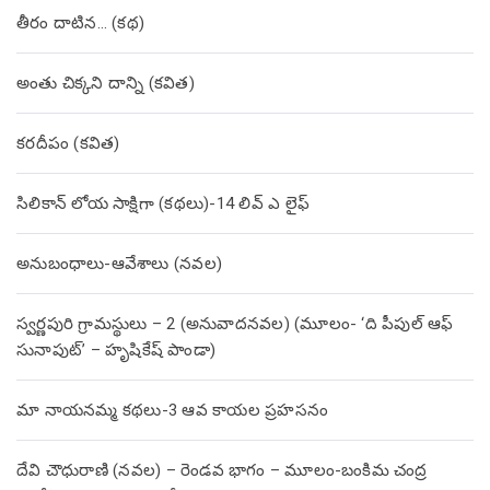
తీరం దాటిన… (క‌థ‌)
అంతు చిక్కని దాన్ని (కవిత)
కరదీపం (కవిత)
సిలికాన్ లోయ సాక్షిగా (కథలు)-14 లివ్ ఎ లైఫ్
అనుబంధాలు-ఆవేశాలు (నవల)
స్వర్ణపురి గ్రామస్థులు – 2 (అనువాదనవల) (మూలం- ‘ది పీపుల్ ఆఫ్
సునాపుట్’ – హృషికేష్ పాండా)
మా నాయనమ్మ కథలు-3 ఆవ కాయల ప్రహసనం
దేవి చౌధురాణి (నవల) – రెండవ భాగం – మూలం-బంకిమ చంద్ర