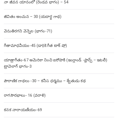
నా జీవన యానంలో (రెండవ భాగం) – 54
జీవితం అంచున – 30 (యదార్థ గాథ)
వెనుతిరగని వెన్నెల (భాగం-71)
గీతామాధవీయం-45 (డా||కె.గీత టాక్ షో)
యాత్రాగీతం-67 అమెరికా నించి ఐరోపాకి (ఇంగ్లాండ్ -ఫ్రాన్స్ – ఇటలీ)
ట్రావెలాగ్ భాగం-3
పౌరాణిక గాథలు -30 – కనీస ధర్మము – శ్వేతుడు కథ
రాగసౌరభాలు- 16 (వరాళి)
కనక నారాయణీయం-69