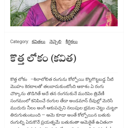
Category:
కవితలు
నెచ్చెలి
శీర్షికలు
కొత్త లోకం (కవిత)
కొత్త లోకం –శిలాలోలిత రంగును కోల్పోయి కొల్లగొట్టబడ్డ నీటి
మొహం కెరటాలతో తలబాదుకుంటోంది ఆకాశం ఏ రంగు
చొక్కాను తొడిగితే అదే తన రంగనుకునే మురిపెం త్రివేణీ
సంగమంలో కనిపించే రంగుల తేడా అండమాన్ దీవుల్లో మెరిసే
ముదురు నీలం అంగీ ఆకుపచ్చని నలుపుల భ్రమల చెట్టు చుట్టూ
తిరుగుతుంటుంది — ఆమె కూడా అంతే కోల్పోయిన బతుకు
రంగుల్ని ఏరుకొనే ప్రయత్నమే బతుకంతా ఆమెకైతే ఉచితంగా