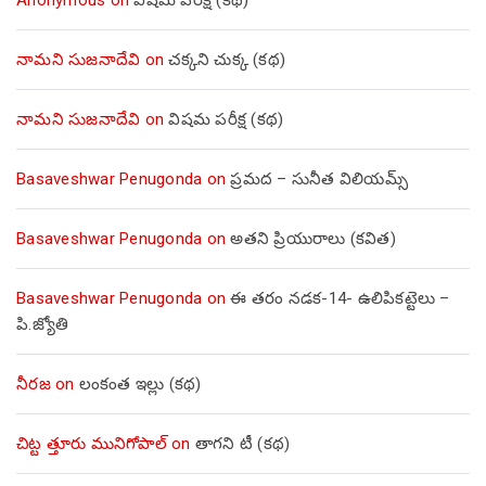
నామని సుజనాదేవి
on
చక్కని చుక్క (కథ)
నామని సుజనాదేవి
on
విషమ పరీక్ష (క‌థ‌)
Basaveshwar Penugonda
on
ప్రమద – సునీత విలియమ్స్
Basaveshwar Penugonda
on
అతని ప్రియురాలు (కవిత)
Basaveshwar Penugonda
on
ఈ తరం నడక-14- ఉలిపికట్టెలు –
పి.జ్యోతి
నీరజ
on
లంకంత ఇల్లు (కథ)
చిట్ట త్తూరు మునిగోపాల్
on
తాగని టీ (కథ)