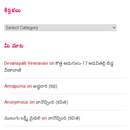
శీర్షికలు
శీర్షికలు
మీ మాట
Devanapalli Veenavani
on
కొత్త అడుగులు-17 అడవితల్లి బిడ్డ
వీణావాణి
Annapurna
on
అడ్డదారి (కథ)
Anonymous
on
వానొచ్చింది (కవిత)
ములుగు లక్ష్మీ మైథిలి
on
వానొచ్చింది (కవిత)