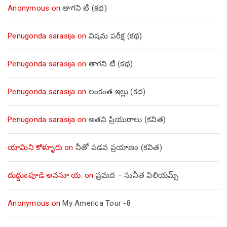
Anonymous
on
తాగని టీ (కథ)
Penugonda sarasija
on
విషమ పరీక్ష (క‌థ‌)
Penugonda sarasija
on
తాగని టీ (కథ)
Penugonda sarasija
on
లంకంత ఇల్లు (కథ)
Penugonda sarasija
on
అతని ప్రియురాలు (కవిత)
యామిని కోళ్ళూరు
on
నీతో పడవ ప్రయాణం (కవిత)
దుద్దుంపూడి అనసూ య.
on
ప్రమద – సునీత విలియమ్స్
Anonymous
on
My America Tour -8