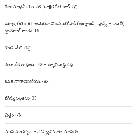
గీతామాధవీయం-58 (డా||కె.గీత టాక్ షో)
యాత్రాగీతం-81 అమెరికా నించి ఐరోపాకి (ఇంగ్లాండ్ -ఫ్రాన్స్ – ఇటలీ)
ట్రావెలాగ్ భాగం-16
కొండ మేక-గద్ద
పౌరాణిక గాథలు -42 – త్యాగబుద్ధి కథ
కనక నారాయణీయం-82
బొమ్మల్కతలు-39
చిత్రం-76
మునిమాణిక్యం – హాస్యానికి తలమానికం