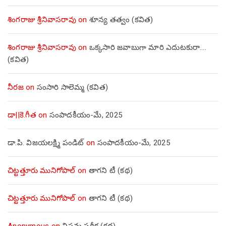
శింగరాజు శ్రీనివాసరావు
on
శూన్య తత్వం (కవిత)
శింగరాజు శ్రీనివాసరావు
on
ఒక్కసారి జవాబుగా మారి ఎదుటకురా….
(కవిత)
నీరజ
on
సంసారి సాలెమ్మ (కవిత)
డా||కె.గీత
on
సంపాదకీయం-మే, 2025
డా.పి. విజయలక్ష్మి పండిట్
on
సంపాదకీయం-మే, 2025
చిట్టత్తూరు మునిగోపాల్
on
తాగని టీ (కథ)
చిట్టత్తూరు మునిగోపాల్
on
తాగని టీ (కథ)
Anonymous
on
విషమ పరీక్ష (క‌థ‌)