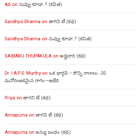
శివ
on
నువ్వు కూడా..? (కవిత)
Sandhya Sharma
on
తాగని టీ (కథ)
Sandhya Sharma
on
నువ్వు కూడా..? (కవిత)
SAIBABU THUPAKULA
on
అడ్డదారి (కథ)
Dr. I.A.P.S. Murthy
on
ఒక భార్గవి – కొన్ని రాగాలు -20
మనోరంజకమైన రాగం—అభేరి
Priya
on
తాగని టీ (కథ)
Annapurna
on
తాగని టీ (కథ)
Annapurna
on
జన్యు బంధం (కథ)