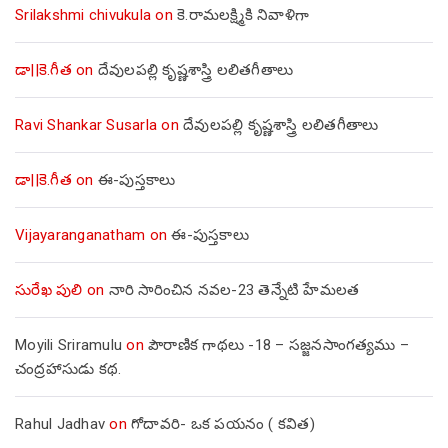
Srilakshmi chivukula
on
కె.రామలక్ష్మికి నివాళిగా
డా||కె.గీత
on
దేవులపల్లి కృష్ణశాస్త్రి లలితగీతాలు
Ravi Shankar Susarla
on
దేవులపల్లి కృష్ణశాస్త్రి లలితగీతాలు
డా||కె.గీత
on
ఈ-పుస్తకాలు
Vijayaranganatham
on
ఈ-పుస్తకాలు
సురేఖ పులి
on
నారి సారించిన నవల-23 తెన్నేటి హేమలత
Moyili Sriramulu
on
పౌరాణిక గాథలు -18 – సజ్జనసాంగత్యము –
చంద్రహాసుడు కథ.
Rahul Jadhav
on
గోదావరి- ఒక పయనం ( కవిత)