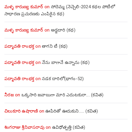
మళ్ళ కారుణ్య కుమార్
on
సోదెమ్మ (నెచ్చెలి-2024 కథల పోటీలో
సాధారణ ప్రచురణకు ఎంపికైన కథ)
మళ్ళ కారుణ్య కుమార్
on
అడ్డదారి (కథ)
పద్మావతి రాంభక్త
on
తాగని టీ (కథ)
పద్మావతి రాంభక్త
on
నేను బాగానే ఉన్నాను (క‌థ‌)
పద్మావతి రాంభక్త
on
నడక దారిలో(భాగం-52)
నీరజ
on
ఒక్కసారి జవాబుగా మారి ఎదుటకురా…. (కవిత)
చిలుకూరి ఉషారాణి
on
ఊపిరితో ఊదుకుని…… (కవిత)
శింగరాజు శ్రీనివాసరావు
on
ఉవిధోత్పత్తి (కవిత)