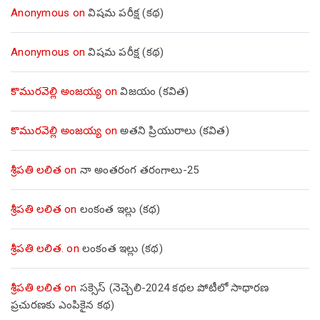
Anonymous
on
విషమ పరీక్ష (క‌థ‌)
Anonymous
on
విషమ పరీక్ష (క‌థ‌)
కొమురవెల్లి అంజయ్య
on
విజయం (కవిత)
కొమురవెల్లి అంజయ్య
on
అతని ప్రియురాలు (కవిత)
శ్రీపతి లలిత
on
నా అంతరంగ తరంగాలు-25
శ్రీపతి లలిత
on
లంకంత ఇల్లు (కథ)
శ్రీపతి లలిత.
on
లంకంత ఇల్లు (కథ)
శ్రీపతి లలిత
on
సక్సెస్ (నెచ్చెలి-2024 కథల పోటీలో సాధారణ
ప్రచురణకు ఎంపికైన కథ)