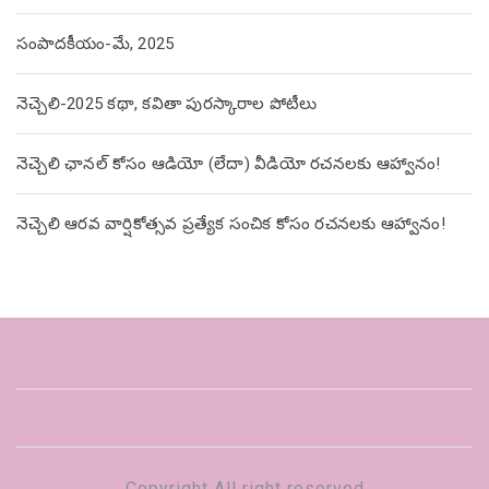
సంపాదకీయం-మే, 2025
నెచ్చెలి-2025 కథా, కవితా పురస్కారాల పోటీలు
నెచ్చెలి ఛానల్ కోసం ఆడియో (లేదా) వీడియో రచనలకు ఆహ్వానం!
నెచ్చెలి ఆరవ వార్షికోత్సవ ప్రత్యేక సంచిక కోసం రచనలకు ఆహ్వానం!
Copyright All right reserved