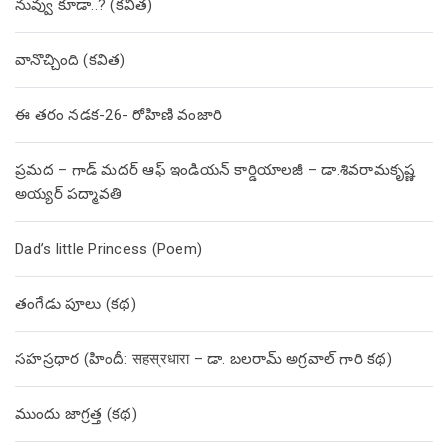
నువ్వు కూడా..? (కవిత)
వానొచ్చింది (కవిత)
ఈ తరం నడక-26- రోహిణి వంజారి
ప్రమద – గాడ్ మదర్ ఆఫ్ ఇండియన్ కార్డియాలజీ – డా.శివరామకృష్ణ
అయ్యర్ పద్మావతి
Dad’s little Princess (Poem)
తంగేడు పూలు (క‌థ‌)
సహస్రధార (హిందీ: सहस्रधारा – డా. బలరామ్ అగ్రవాల్ గారి కథ)
ముందు జాగ్రత్త (క‌థ‌)