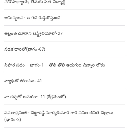
ఛటోపాధ్యాయ, తెనుగు సేత-విద్యార్థి
అనుసృజన- ఆ గది గుర్తుకొస్తుంది
అల్లంత దూరాన ఆస్ట్రేలియాలో-27
నడక దారిలో(భాగం-67)
నీహార పథం – భాగం-1 – తొలి తొలి అడుగుల చిన్నారి లోకం
వ్యాధితో పోరాటం- 41
నా కళ్ళతో అమెరికా -11 (శేక్రమెంటో)
నవలాస్రవంతి- చిట్టారెడ్డి సూర్యకుమారి గారి నవల జీవిత చిత్రాలు
(భాగం-2)