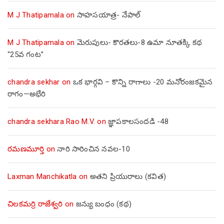
M J Thatipamala
on
సాహసయాత్ర- నేపాల్‌
M J Thatipamala
on
మెరుపులు- కొరతలు-8 ఉమా నూతక్కి కథ
“25వ గంట”
chandra sekhar
on
ఒక భార్గవి – కొన్ని రాగాలు -20 మనోరంజకమైన
రాగం—అభేరి
chandra sekhara Rao M.V.
on
జ్ఞాపకాలసందడి -48
రమణమూర్తి
on
నారి సారించిన నవల-10
Laxman Manchikatla
on
అతని ప్రియురాలు (కవిత)
చిలకమర్రి రాజేశ్వరి
on
జన్యు బంధం (కథ)