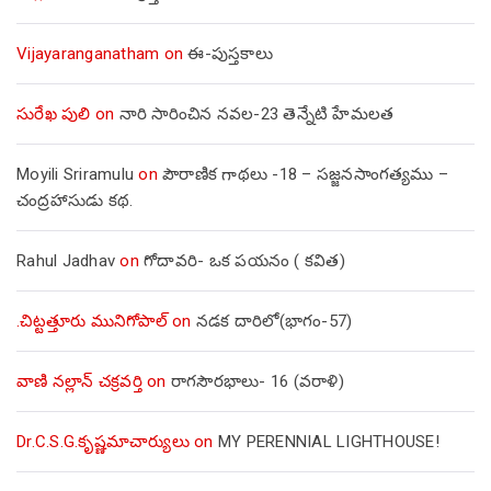
Vijayaranganatham
on
ఈ-పుస్తకాలు
సురేఖ పులి
on
నారి సారించిన నవల-23 తెన్నేటి హేమలత
Moyili Sriramulu
on
పౌరాణిక గాథలు -18 – సజ్జనసాంగత్యము –
చంద్రహాసుడు కథ.
Rahul Jadhav
on
గోదావరి- ఒక పయనం ( కవిత)
.చిట్టత్తూరు మునిగోపాల్
on
నడక దారిలో(భాగం-57)
వాణి నల్లాన్ చక్రవర్తి
on
రాగసౌరభాలు- 16 (వరాళి)
Dr.C.S.G.కృష్ణమాచార్యులు
on
MY PERENNIAL LIGHTHOUSE!