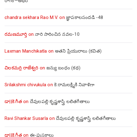
రాగం—అభేరి
chandra sekhara Rao M.V.
on
జ్ఞాపకాలసందడి -48
రమణమూర్తి
on
నారి సారించిన నవల-10
Laxman Manchikatla
on
అతని ప్రియురాలు (కవిత)
చిలకమర్రి రాజేశ్వరి
on
జన్యు బంధం (కథ)
Srilakshmi chivukula
on
కె.రామలక్ష్మికి నివాళిగా
డా||కె.గీత
on
దేవులపల్లి కృష్ణశాస్త్రి లలితగీతాలు
Ravi Shankar Susarla
on
దేవులపల్లి కృష్ణశాస్త్రి లలితగీతాలు
డా||కె.గీత
on
ఈ-పుస్తకాలు