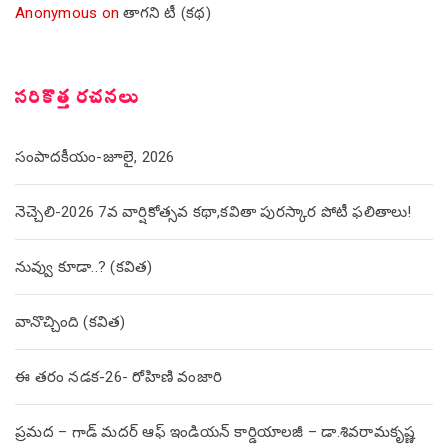
Anonymous
on
తాగని టీ (కథ)
సరికొత్త రచనలు
సంపాదకీయం-జూలై, 2026
నెచ్చెలి-2026 7వ వార్షికోత్సవ కథా,కవితా పురస్కార పోటీ ఫలితాలు!
నువ్వు కూడా..? (కవిత)
వానొచ్చింది (కవిత)
ఈ తరం నడక-26- రోహిణి వంజారి
ప్రమద – గాడ్ మదర్ ఆఫ్ ఇండియన్ కార్డియాలజీ – డా.శివరామకృష్ణ