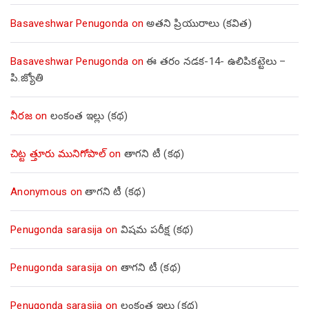
Basaveshwar Penugonda
on
అతని ప్రియురాలు (కవిత)
Basaveshwar Penugonda
on
ఈ తరం నడక-14- ఉలిపికట్టెలు –
పి.జ్యోతి
నీరజ
on
లంకంత ఇల్లు (కథ)
చిట్ట త్తూరు మునిగోపాల్
on
తాగని టీ (కథ)
Anonymous
on
తాగని టీ (కథ)
Penugonda sarasija
on
విషమ పరీక్ష (క‌థ‌)
Penugonda sarasija
on
తాగని టీ (కథ)
Penugonda sarasija
on
లంకంత ఇల్లు (కథ)