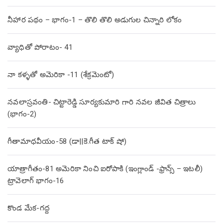
నీహార పథం – భాగం-1 – తొలి తొలి అడుగుల చిన్నారి లోకం
వ్యాధితో పోరాటం- 41
నా కళ్ళతో అమెరికా -11 (శేక్రమెంటో)
నవలాస్రవంతి- చిట్టారెడ్డి సూర్యకుమారి గారి నవల జీవిత చిత్రాలు
(భాగం-2)
గీతామాధవీయం-58 (డా||కె.గీత టాక్ షో)
యాత్రాగీతం-81 అమెరికా నించి ఐరోపాకి (ఇంగ్లాండ్ -ఫ్రాన్స్ – ఇటలీ)
ట్రావెలాగ్ భాగం-16
కొండ మేక-గద్ద