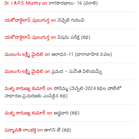
Dr. I.A.P.S. Murthy
on
రాగసౌరభాలు- 16 (వరాళి)
యశోదాకైలాస్ పులుగుర్త
on
నెచ్చెలి గురించి
యశోదాకైలాస్ పులుగుర్త
on
విషమ పరీక్ష (క‌థ‌)
ములుగు లక్ష్మీ మైథిలి
on
ఆరాధన-11 (ధారావాహిక నవల)
ములుగు లక్ష్మీ మైథిలి
on
ప్రమద – సునీత విలియమ్స్
మళ్ళ కారుణ్య కుమార్
on
సోదెమ్మ (నెచ్చెలి-2024 కథల పోటీలో
సాధారణ ప్రచురణకు ఎంపికైన కథ)
మళ్ళ కారుణ్య కుమార్
on
అడ్డదారి (కథ)
పద్మావతి రాంభక్త
on
తాగని టీ (కథ)