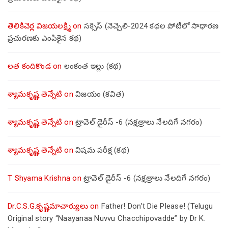
తెలికిచెర్ల విజయలక్ష్మి
on
సక్సెస్ (నెచ్చెలి-2024 కథల పోటీలో సాధారణ
ప్రచురణకు ఎంపికైన కథ)
లత కందికొండ
on
లంకంత ఇల్లు (కథ)
శ్యామకృష్ణ తెన్నేటి
on
విజయం (కవిత)
శ్యామకృష్ణ తెన్నేటి
on
ట్రావెల్ డైరీస్ -6 (నక్షత్రాలు నేలదిగే నగరం)
శ్యామకృష్ణ తెన్నేటి
on
విషమ పరీక్ష (క‌థ‌)
T Shyama Krishna
on
ట్రావెల్ డైరీస్ -6 (నక్షత్రాలు నేలదిగే నగరం)
Dr.C.S.G.కృష్ణమాచార్యులు
on
Father! Don’t Die Please! (Telugu
Original story “Naayanaa Nuvvu Chacchipovadde” by Dr K.