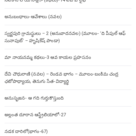
సిలికాన్ లోయ సాక్షిగా (కథలు)-14 లివ్ ఎ లైఫ్
అనుబంధాలు-ఆవేశాలు (నవల)
స్వర్ణపురి గ్రామస్థులు – 2 (అనువాదనవల) (మూలం- ‘ది పీపుల్ ఆఫ్
సునాపుట్’ – హృషికేష్ పాండా)
మా నాయనమ్మ కథలు-3 ఆవ కాయల ప్రహసనం
దేవి చౌధురాణి (నవల) – రెండవ భాగం – మూలం-బంకిమ చంద్ర
ఛటోపాధ్యాయ, తెనుగు సేత-విద్యార్థి
అనుసృజన- ఆ గది గుర్తుకొస్తుంది
అల్లంత దూరాన ఆస్ట్రేలియాలో-27
నడక దారిలో(భాగం-67)