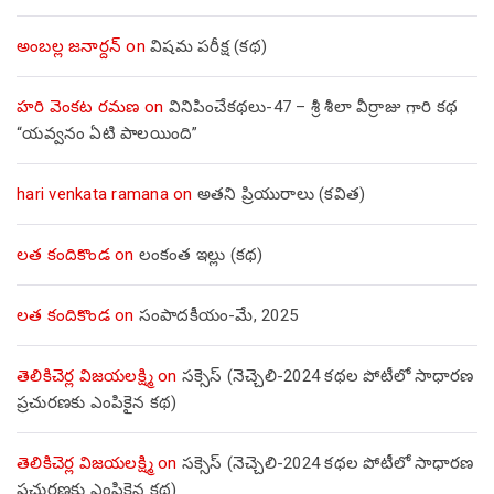
అంబల్ల జనార్దన్
on
విషమ పరీక్ష (క‌థ‌)
హరి వెంకట రమణ
on
వినిపించేకథలు-47 – శ్రీ శీలా వీర్రాజు గారి కథ
“యవ్వనం ఏటి పాలయింది”
hari venkata ramana
on
అతని ప్రియురాలు (కవిత)
లత కందికొండ
on
లంకంత ఇల్లు (కథ)
లత కందికొండ
on
సంపాదకీయం-మే, 2025
తెలికిచెర్ల విజయలక్ష్మి
on
సక్సెస్ (నెచ్చెలి-2024 కథల పోటీలో సాధారణ
ప్రచురణకు ఎంపికైన కథ)
తెలికిచెర్ల విజయలక్ష్మి
on
సక్సెస్ (నెచ్చెలి-2024 కథల పోటీలో సాధారణ
ప్రచురణకు ఎంపికైన కథ)