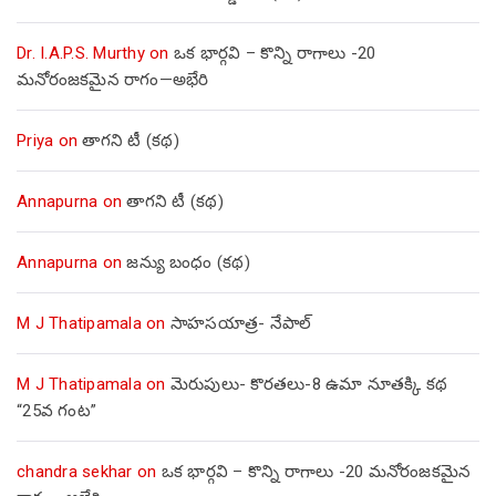
Dr. I.A.P.S. Murthy
on
ఒక భార్గవి – కొన్ని రాగాలు -20
మనోరంజకమైన రాగం—అభేరి
Priya
on
తాగని టీ (కథ)
Annapurna
on
తాగని టీ (కథ)
Annapurna
on
జన్యు బంధం (కథ)
M J Thatipamala
on
సాహసయాత్ర- నేపాల్‌
M J Thatipamala
on
మెరుపులు- కొరతలు-8 ఉమా నూతక్కి కథ
“25వ గంట”
chandra sekhar
on
ఒక భార్గవి – కొన్ని రాగాలు -20 మనోరంజకమైన