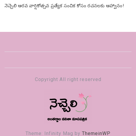
నెచ్చెలి ఆరవ వార్షికోత్సవ ప్రత్యేక సంచిక కోసం రచనలకు ఆహ్వానం!
Copyright All right reserved
నెచ్చెలి
వనితా మాస పత్రిక
Theme: Infinity Mag by
ThemeinWP