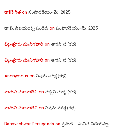
డా||కె.గీత
on
సంపాదకీయం-మే, 2025
డా.పి. విజయలక్ష్మి పండిట్
on
సంపాదకీయం-మే, 2025
చిట్టత్తూరు మునిగోపాల్
on
తాగని టీ (కథ)
చిట్టత్తూరు మునిగోపాల్
on
తాగని టీ (కథ)
Anonymous
on
విషమ పరీక్ష (క‌థ‌)
నామని సుజనాదేవి
on
చక్కని చుక్క (కథ)
నామని సుజనాదేవి
on
విషమ పరీక్ష (క‌థ‌)
Basaveshwar Penugonda
on
ప్రమద – సునీత విలియమ్స్