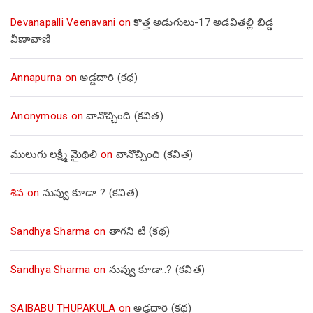
Devanapalli Veenavani
on
కొత్త అడుగులు-17 అడవితల్లి బిడ్డ
వీణావాణి
Annapurna
on
అడ్డదారి (కథ)
Anonymous
on
వానొచ్చింది (కవిత)
ములుగు లక్ష్మీ మైథిలి
on
వానొచ్చింది (కవిత)
శివ
on
నువ్వు కూడా..? (కవిత)
Sandhya Sharma
on
తాగని టీ (కథ)
Sandhya Sharma
on
నువ్వు కూడా..? (కవిత)
SAIBABU THUPAKULA
on
అడ్డదారి (కథ)