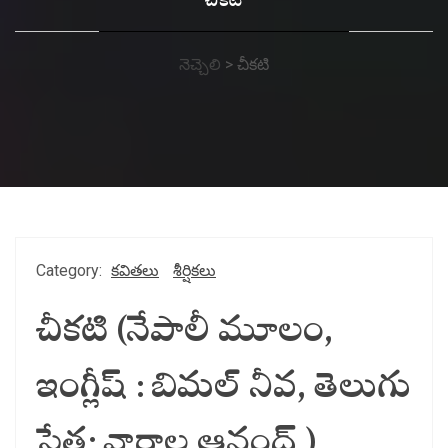
చీకటి
నెచ్చెలి
>
చీకటి
Category:
కవితలు
శీర్షికలు
చీకటి (నేపాలీ మూలం,
ఇంగ్లీష్ : బిమల్ నీవ, తెలుగు
సేత: వారాల ఆనంద్ )