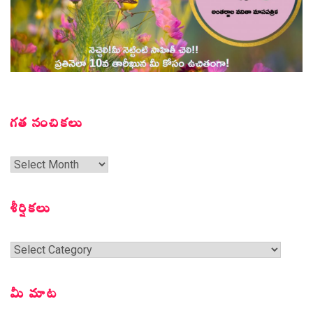
గత సంచికలు
గత
సంచికలు
శీర్షికలు
శీర్షికలు
మీ మాట