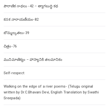
పౌరాణిక గాథలు -42 – త్యాగబుద్ధి కథ
కనక నారాయణీయం-82
బొమ్మల్కతలు-39
చిత్రం-76
మునిమాణిక్యం – హాస్యానికి తలమానికం
Self-respect
Walking on the edge of a river poems- (Telugu original
written by Dr.C.Bhavani Devi, English Translation by Swathi
Sreepada)