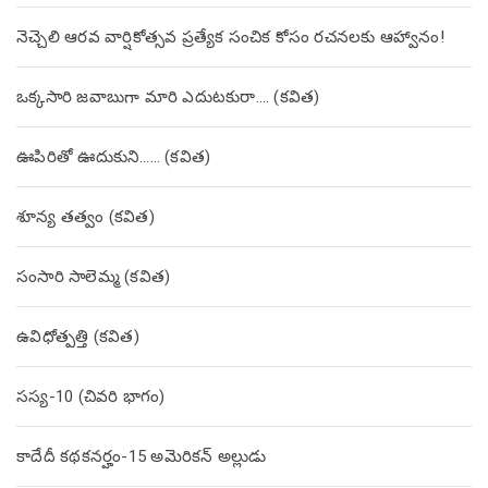
నెచ్చెలి ఆరవ వార్షికోత్సవ ప్రత్యేక సంచిక కోసం రచనలకు ఆహ్వానం!
ఒక్కసారి జవాబుగా మారి ఎదుటకురా…. (కవిత)
ఊపిరితో ఊదుకుని…… (కవిత)
శూన్య తత్వం (కవిత)
సంసారి సాలెమ్మ (కవిత)
ఉవిధోత్పత్తి (కవిత)
సస్య-10 (చివరి భాగం)
కాదేదీ కథకనర్హం-15 అమెరికన్ అల్లుడు