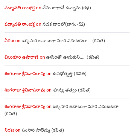
పద్మావతి రాంభక్త
on
నేను బాగానే ఉన్నాను (క‌థ‌)
పద్మావతి రాంభక్త
on
నడక దారిలో(భాగం-52)
నీరజ
on
ఒక్కసారి జవాబుగా మారి ఎదుటకురా…. (కవిత)
చిలుకూరి ఉషారాణి
on
ఊపిరితో ఊదుకుని…… (కవిత)
శింగరాజు శ్రీనివాసరావు
on
ఉవిధోత్పత్తి (కవిత)
శింగరాజు శ్రీనివాసరావు
on
శూన్య తత్వం (కవిత)
శింగరాజు శ్రీనివాసరావు
on
ఒక్కసారి జవాబుగా మారి ఎదుటకురా….
(కవిత)
నీరజ
on
సంసారి సాలెమ్మ (కవిత)