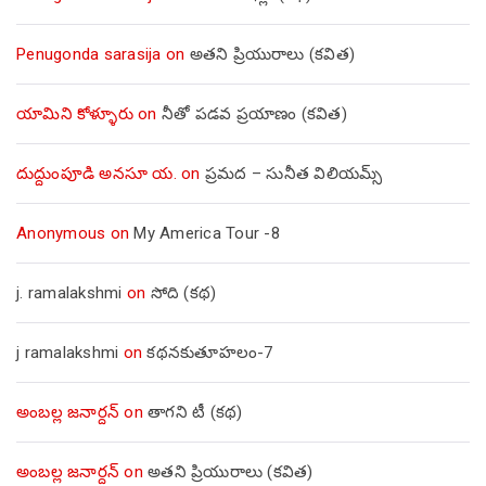
Penugonda sarasija
on
అతని ప్రియురాలు (కవిత)
యామిని కోళ్ళూరు
on
నీతో పడవ ప్రయాణం (కవిత)
దుద్దుంపూడి అనసూ య.
on
ప్రమద – సునీత విలియమ్స్
Anonymous
on
My America Tour -8
j. ramalakshmi
on
సోది (కథ)
j ramalakshmi
on
కథనకుతూహలం-7
అంబల్ల జనార్దన్
on
తాగని టీ (కథ)
అంబల్ల జనార్దన్
on
అతని ప్రియురాలు (కవిత)