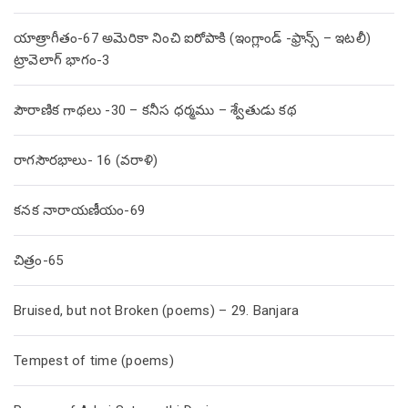
యాత్రాగీతం-67 అమెరికా నించి ఐరోపాకి (ఇంగ్లాండ్ -ఫ్రాన్స్ – ఇటలీ)
ట్రావెలాగ్ భాగం-3
పౌరాణిక గాథలు -30 – కనీస ధర్మము – శ్వేతుడు కథ
రాగసౌరభాలు- 16 (వరాళి)
కనక నారాయణీయం-69
చిత్రం-65
Bruised, but not Broken (poems) – 29. Banjara
Tempest of time (poems)