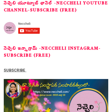
నెచ్చెలి యూట్యూబ్ ఛానెల్ -NECCHELI YOUTUBE
CHANNEL-SUBSCRIBE (FREE)
నెచ్చెలి ఇన్స్టాగ్రామ్ -NECCHELI INSTAGRAM-
SUBSCRIBE (FREE)
SUBSCRIBE