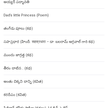
అయ్యర్ పద్మావతి
Dad’s little Princess (Poem)
తంగేడు పూలు (క‌థ‌)
సహస్రధార (హిందీ: सहस्रधारा – డా. బలరామ్ అగ్రవాల్ గారి కథ)
ముందు జాగ్రత్త (క‌థ‌)
తీరం దాటిన… (క‌థ‌)
అంతు చిక్కని దాన్ని (కవిత)
కరదీపం (కవిత)