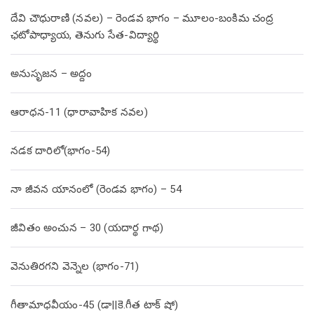
దేవి చౌధురాణి (నవల) – రెండవ భాగం – మూలం-బంకిమ చంద్ర
ఛటోపాధ్యాయ, తెనుగు సేత-విద్యార్థి
అనుసృజన – అద్దం
ఆరాధన-11 (ధారావాహిక నవల)
నడక దారిలో(భాగం-54)
నా జీవన యానంలో (రెండవ భాగం) – 54
జీవితం అంచున – 30 (యదార్థ గాథ)
వెనుతిరగని వెన్నెల (భాగం-71)
గీతామాధవీయం-45 (డా||కె.గీత టాక్ షో)