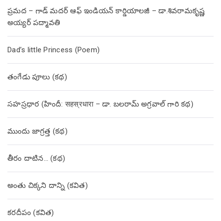
ప్రమద – గాడ్ మదర్ ఆఫ్ ఇండియన్ కార్డియాలజీ – డా.శివరామకృష్ణ
అయ్యర్ పద్మావతి
Dad’s little Princess (Poem)
తంగేడు పూలు (క‌థ‌)
సహస్రధార (హిందీ: सहस्रधारा – డా. బలరామ్ అగ్రవాల్ గారి కథ)
ముందు జాగ్రత్త (క‌థ‌)
తీరం దాటిన… (క‌థ‌)
అంతు చిక్కని దాన్ని (కవిత)
కరదీపం (కవిత)