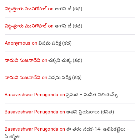
చిట్టత్తూరు మునిగోపాల్
on
తాగని టీ (కథ)
చిట్టత్తూరు మునిగోపాల్
on
తాగని టీ (కథ)
Anonymous
on
విషమ పరీక్ష (క‌థ‌)
నామని సుజనాదేవి
on
చక్కని చుక్క (కథ)
నామని సుజనాదేవి
on
విషమ పరీక్ష (క‌థ‌)
Basaveshwar Penugonda
on
ప్రమద – సునీత విలియమ్స్
Basaveshwar Penugonda
on
అతని ప్రియురాలు (కవిత)
Basaveshwar Penugonda
on
ఈ తరం నడక-14- ఉలిపికట్టెలు –
పి.జ్యోతి