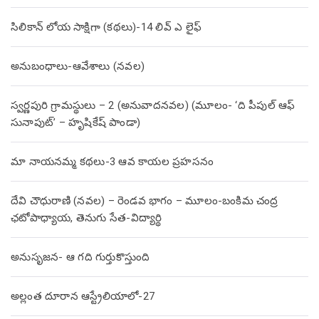
సిలికాన్ లోయ సాక్షిగా (కథలు)-14 లివ్ ఎ లైఫ్
అనుబంధాలు-ఆవేశాలు (నవల)
స్వర్ణపురి గ్రామస్థులు – 2 (అనువాదనవల) (మూలం- ‘ది పీపుల్ ఆఫ్
సునాపుట్’ – హృషికేష్ పాండా)
మా నాయనమ్మ కథలు-3 ఆవ కాయల ప్రహసనం
దేవి చౌధురాణి (నవల) – రెండవ భాగం – మూలం-బంకిమ చంద్ర
ఛటోపాధ్యాయ, తెనుగు సేత-విద్యార్థి
అనుసృజన- ఆ గది గుర్తుకొస్తుంది
అల్లంత దూరాన ఆస్ట్రేలియాలో-27