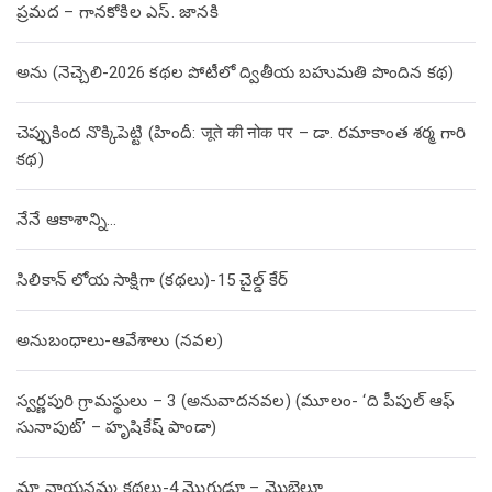
ప్రమద – గానకోకిల ఎస్. జానకి
అను (నెచ్చెలి-2026 కథల పోటీలో ద్వితీయ బహుమతి పొందిన కథ)
చెప్పుకింద నొక్కిపెట్టి (హిందీ: जूते की नोक पर – డా. రమాకాంత శర్మ గారి
కథ)
నేనే ఆకాశాన్ని…
సిలికాన్ లోయ సాక్షిగా (కథలు)-15 చైల్డ్ కేర్
అనుబంధాలు-ఆవేశాలు (నవల)
స్వర్ణపురి గ్రామస్థులు – 3 (అనువాదనవల) (మూలం- ‘ది పీపుల్ ఆఫ్
సునాపుట్’ – హృషికేష్ పాండా)
మా నాయనమ్మ కథలు-4 మొగుడూ – మొబైలూ