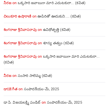
నీరజ
on
ఒక్కసారి జవాబుగా మారి ఎదుటకురా…. (కవిత)
చిలుకూరి ఉషారాణి
on
ఊపిరితో ఊదుకుని…… (కవిత)
శింగరాజు శ్రీనివాసరావు
on
ఉవిధోత్పత్తి (కవిత)
శింగరాజు శ్రీనివాసరావు
on
శూన్య తత్వం (కవిత)
శింగరాజు శ్రీనివాసరావు
on
ఒక్కసారి జవాబుగా మారి ఎదుటకురా….
(కవిత)
నీరజ
on
సంసారి సాలెమ్మ (కవిత)
డా||కె.గీత
on
సంపాదకీయం-మే, 2025
డా.పి. విజయలక్ష్మి పండిట్
on
సంపాదకీయం-మే, 2025