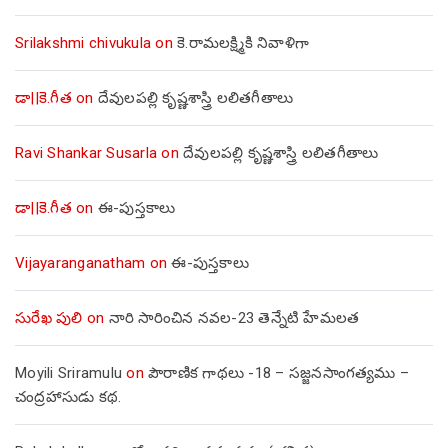
Srilakshmi chivukula
on
కె.రామలక్ష్మికి నివాళిగా
డా||కె.గీత
on
దేవులపల్లి కృష్ణశాస్త్రి లలితగీతాలు
Ravi Shankar Susarla
on
దేవులపల్లి కృష్ణశాస్త్రి లలితగీతాలు
డా||కె.గీత
on
ఈ-పుస్తకాలు
Vijayaranganatham
on
ఈ-పుస్తకాలు
సురేఖ పులి
on
నారి సారించిన నవల-23 తెన్నేటి హేమలత
Moyili Sriramulu
on
పౌరాణిక గాథలు -18 – సజ్జనసాంగత్యము –
చంద్రహాసుడు కథ.