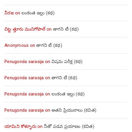
నీరజ
on
లంకంత ఇల్లు (కథ)
చిట్ట త్తూరు మునిగోపాల్
on
తాగని టీ (కథ)
Anonymous
on
తాగని టీ (కథ)
Penugonda sarasija
on
విషమ పరీక్ష (క‌థ‌)
Penugonda sarasija
on
తాగని టీ (కథ)
Penugonda sarasija
on
లంకంత ఇల్లు (కథ)
Penugonda sarasija
on
అతని ప్రియురాలు (కవిత)
యామిని కోళ్ళూరు
on
నీతో పడవ ప్రయాణం (కవిత)