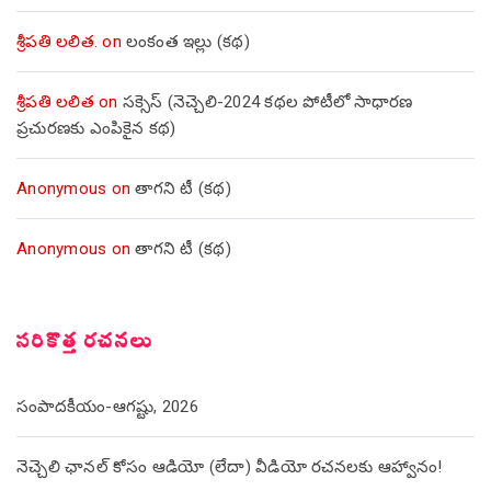
శ్రీపతి లలిత.
on
లంకంత ఇల్లు (కథ)
శ్రీపతి లలిత
on
సక్సెస్ (నెచ్చెలి-2024 కథల పోటీలో సాధారణ
ప్రచురణకు ఎంపికైన కథ)
Anonymous
on
తాగని టీ (కథ)
Anonymous
on
తాగని టీ (కథ)
సరికొత్త రచనలు
సంపాదకీయం-ఆగష్టు, 2026
నెచ్చెలి ఛానల్ కోసం ఆడియో (లేదా) వీడియో రచనలకు ఆహ్వానం!