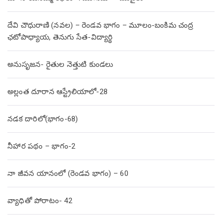
దేవి చౌధురాణి (నవల) – రెండవ భాగం – మూలం-బంకిమ చంద్ర
ఛటోపాధ్యాయ, తెనుగు సేత-విద్యార్థి
అనుసృజన- రైతుల నెత్తుటి కుండలు
అల్లంత దూరాన ఆస్ట్రేలియాలో-28
నడక దారిలో(భాగం-68)
నీహార పథం – భాగం-2
నా జీవన యానంలో (రెండవ భాగం) – 60
వ్యాధితో పోరాటం- 42