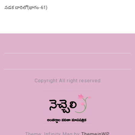
నడక దారిలో(భాగం-61)
Copyright All right reserved
నెచ్చెలి
వనితా మాస పత్రిక
Theme: Infinity Mag by
ThemeinWP