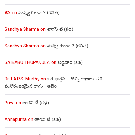
శివ
on
నువ్వు కూడా..? (కవిత)
Sandhya Sharma
on
తాగని టీ (కథ)
Sandhya Sharma
on
నువ్వు కూడా..? (కవిత)
SAIBABU THUPAKULA
on
అడ్డదారి (కథ)
Dr. I.A.P.S. Murthy
on
ఒక భార్గవి – కొన్ని రాగాలు -20
మనోరంజకమైన రాగం—అభేరి
Priya
on
తాగని టీ (కథ)
Annapurna
on
తాగని టీ (కథ)