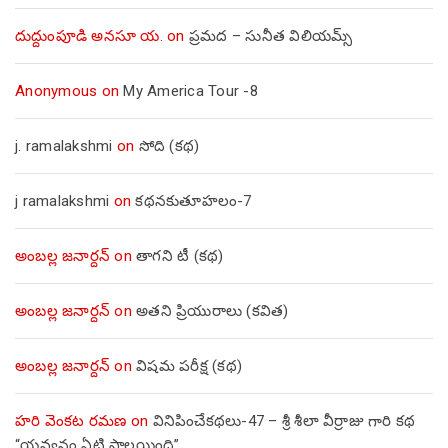
దుద్దుంపూడి అనసూ య.
on
ప్రమద – సునీత విలియమ్స్
Anonymous
on
My America Tour -8
j. ramalakshmi
on
సోది (కథ)
j ramalakshmi
on
కథనకుతూహలం-7
అంబల్ల జనార్దన్
on
తాగని టీ (కథ)
అంబల్ల జనార్దన్
on
అతని ప్రియురాలు (కవిత)
అంబల్ల జనార్దన్
on
విషమ పరీక్ష (క‌థ‌)
హరి వెంకట రమణ
on
వినిపించేకథలు-47 – శ్రీ శీలా వీర్రాజు గారి కథ
“యవ్వనం ఏటి పాలయింది”