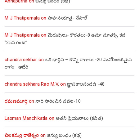
Annapurna
on
జన్యు బంధం (కథ)
M J Thatipamala
on
సాహసయాత్ర- నేపాల్‌
M J Thatipamala
on
మెరుపులు- కొరతలు-8 ఉమా నూతక్కి కథ
“25వ గంట”
chandra sekhar
on
ఒక భార్గవి – కొన్ని రాగాలు -20 మనోరంజకమైన
రాగం—అభేరి
chandra sekhara Rao M.V.
on
జ్ఞాపకాలసందడి -48
రమణమూర్తి
on
నారి సారించిన నవల-10
Laxman Manchikatla
on
అతని ప్రియురాలు (కవిత)
చిలకమర్రి రాజేశ్వరి
on
జన్యు బంధం (కథ)