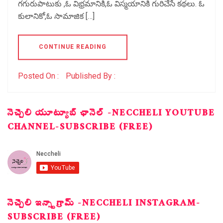
గగురుపాటుకు ,ఓ విభ్రమానికి,ఓ విస్మయానికి గురిచేసే కథలు. ఓ
కులానికో,ఓ సామాజిక […]
CONTINUE READING
Posted On :
Published By :
నెచ్చెలి యూట్యూబ్ ఛానెల్ -NECCHELI YOUTUBE
CHANNEL-SUBSCRIBE (FREE)
నెచ్చెలి ఇన్స్టాగ్రామ్ -NECCHELI INSTAGRAM-
SUBSCRIBE (FREE)