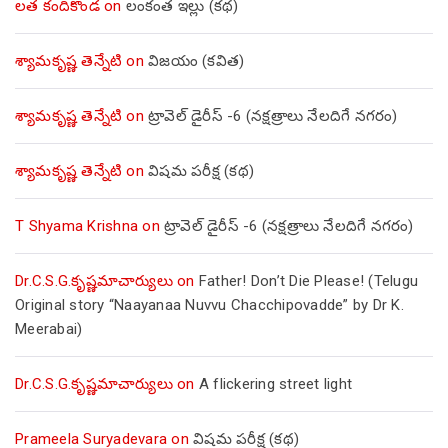
లత కందికొండ
on
లంకంత ఇల్లు (కథ)
శ్యామకృష్ణ తెన్నేటి
on
విజయం (కవిత)
శ్యామకృష్ణ తెన్నేటి
on
ట్రావెల్ డైరీస్ -6 (నక్షత్రాలు నేలదిగే నగరం)
శ్యామకృష్ణ తెన్నేటి
on
విషమ పరీక్ష (క‌థ‌)
T Shyama Krishna
on
ట్రావెల్ డైరీస్ -6 (నక్షత్రాలు నేలదిగే నగరం)
Dr.C.S.G.కృష్ణమాచార్యులు
on
Father! Don’t Die Please! (Telugu
Original story “Naayanaa Nuvvu Chacchipovadde” by Dr K.
Meerabai)
Dr.C.S.G.కృష్ణమాచార్యులు
on
A flickering street light
Prameela Suryadevara
on
విషమ పరీక్ష (క‌థ‌)