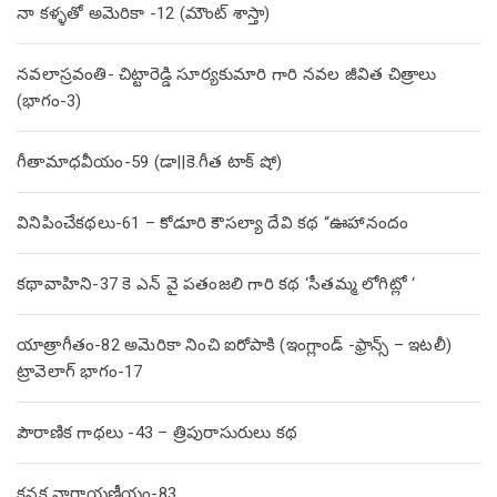
నా కళ్ళతో అమెరికా -12 (మౌంట్ శాస్తా)
నవలాస్రవంతి- చిట్టారెడ్డి సూర్యకుమారి గారి నవల జీవిత చిత్రాలు
(భాగం-3)
గీతామాధవీయం-59 (డా||కె.గీత టాక్ షో)
వినిపించేకథలు-61 – కోడూరి కౌసల్యా దేవి కథ “ఊహానందం
కథావాహిని-37 కె ఎన్ వై పతంజలి గారి కథ ‘సీతమ్మ లోగిట్లో ‘
యాత్రాగీతం-82 అమెరికా నించి ఐరోపాకి (ఇంగ్లాండ్ -ఫ్రాన్స్ – ఇటలీ)
ట్రావెలాగ్ భాగం-17
పౌరాణిక గాథలు -43 – త్రిపురాసురులు కథ
కనక నారాయణీయం-83