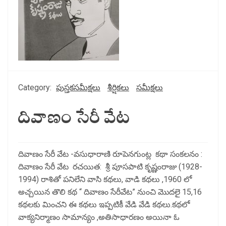
Category:
పుస్తకసమీక్షలు
శీర్షికలు
సమీక్షలు
దివాణం సేరీ వేట
దివాణం సేరీ వేట -వసుధారాణి రూపెనగుంట్ల కథా సంకలనం :
దివాణం సేరీ వేట రచయిత: శ్రీ పూసపాటి కృష్ణంరాజు (1928-
1994) రాశితో పనిలేని వాసి కథలు, వాడి కథలు ,1960 లో
అచ్చయిన తొలి కథ “ దివాణం సేరీవేట” నుంచి మొదలై 15,16
కథలకు మించని ఈ కథలు ఇప్పటికీ వేడి వేడి కథలు.కథలో
వాక్యనిర్మాణం సామాన్యం ,అతిసాధారణం అయినా ఓ