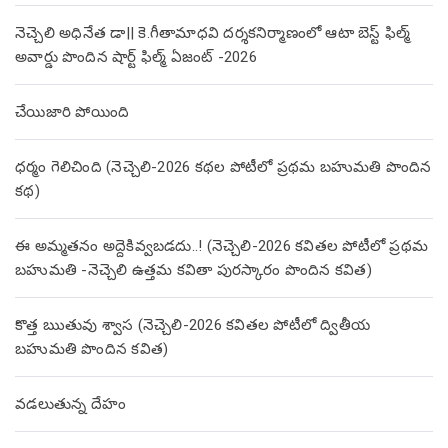
నెచ్చెలి అధినేత డా|| కె.గీతామాధవి దర్శకనిర్మాణంలో ఆటా బెస్ట్ ఫిల్మ్
అవార్డు పొందిన షార్ట్ ఫిల్మ్ ఏజంట్ -2026
చేయిజారి పోయింది
ధర్మం గెలిచింది (నెచ్చెలి-2026 కథల పోటీలో ప్రథమ బహుమతి పొందిన
కథ)
ఈ అమ్మతనం అద్దెకివ్వబడదు..! (నెచ్చెలి-2026 కవితల పోటీలో ప్రథమ
బహుమతి -నెచ్చెలి ఉత్తమ కవితా పురస్కారం పొందిన కవిత)
కొత్త ఋతువు శ్వాస (నెచ్చెలి-2026 కవితల పోటీలో ద్వితీయ
బహుమతి పొందిన కవిత)
వడలుతున్న దేహం