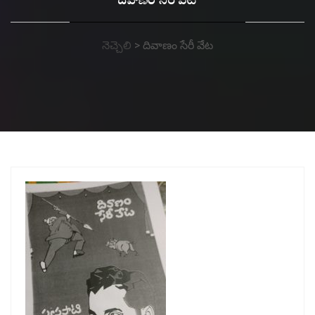
దివాణం సేరీ వేట
నెచ్చెలి
>
దివాణం సేరీ వేట