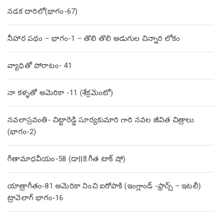
నడక దారిలో(భాగం-67)
నీహార పథం – భాగం-1 – తొలి తొలి అడుగుల చిన్నారి లోకం
వ్యాధితో పోరాటం- 41
నా కళ్ళతో అమెరికా -11 (శేక్రమెంటో)
నవలాస్రవంతి- చిట్టారెడ్డి సూర్యకుమారి గారి నవల జీవిత చిత్రాలు
(భాగం-2)
గీతామాధవీయం-58 (డా||కె.గీత టాక్ షో)
యాత్రాగీతం-81 అమెరికా నించి ఐరోపాకి (ఇంగ్లాండ్ -ఫ్రాన్స్ – ఇటలీ)
ట్రావెలాగ్ భాగం-16