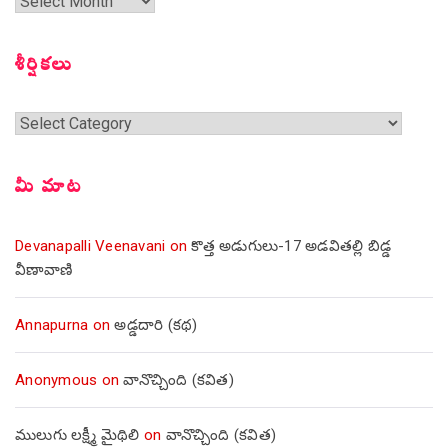
గత
సంచికలు
శీర్షికలు
శీర్షికలు
మీ మాట
Devanapalli Veenavani
on
కొత్త అడుగులు-17 అడవితల్లి బిడ్డ
వీణావాణి
Annapurna
on
అడ్డదారి (కథ)
Anonymous
on
వానొచ్చింది (కవిత)
ములుగు లక్ష్మీ మైథిలి
on
వానొచ్చింది (కవిత)