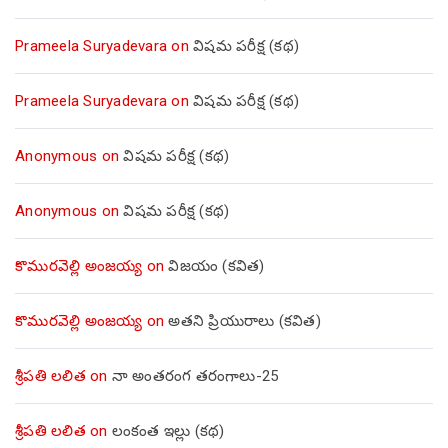
Prameela Suryadevara
on
విషమ పరీక్ష (క‌థ‌)
Prameela Suryadevara
on
విషమ పరీక్ష (క‌థ‌)
Anonymous
on
విషమ పరీక్ష (క‌థ‌)
Anonymous
on
విషమ పరీక్ష (క‌థ‌)
కొమురవెల్లి అంజయ్య
on
విజయం (కవిత)
కొమురవెల్లి అంజయ్య
on
అతని ప్రియురాలు (కవిత)
శ్రీపతి లలిత
on
నా అంతరంగ తరంగాలు-25
శ్రీపతి లలిత
on
లంకంత ఇల్లు (కథ)