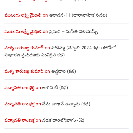
ములుగు లక్ష్మీ మైథిలి
on
ఆరాధన-11 (ధారావాహిక నవల)
ములుగు లక్ష్మీ మైథిలి
on
ప్రమద – సునీత విలియమ్స్
మళ్ళ కారుణ్య కుమార్
on
సోదెమ్మ (నెచ్చెలి-2024 కథల పోటీలో
సాధారణ ప్రచురణకు ఎంపికైన కథ)
మళ్ళ కారుణ్య కుమార్
on
అడ్డదారి (కథ)
పద్మావతి రాంభక్త
on
తాగని టీ (కథ)
పద్మావతి రాంభక్త
on
నేను బాగానే ఉన్నాను (క‌థ‌)
పద్మావతి రాంభక్త
on
నడక దారిలో(భాగం-52)