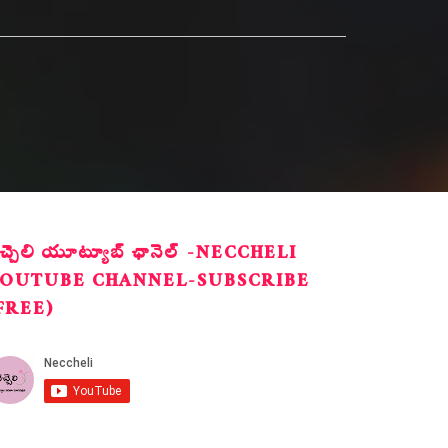
ెచ్చెలి యూట్యూబ్ ఛానెల్ -NECCHELI
OUTUBE CHANNEL-SUBSCRIBE
FREE)