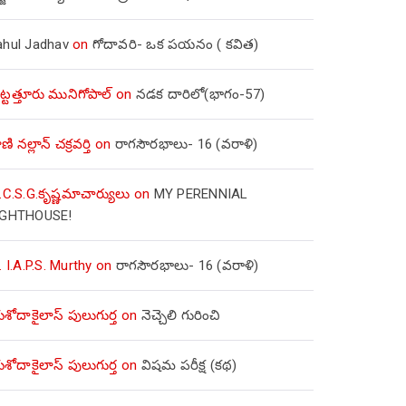
ahul Jadhav
on
గోదావరి- ఒక పయనం ( కవిత)
ిట్టత్తూరు మునిగోపాల్
on
నడక దారిలో(భాగం-57)
ణి నల్లాన్ చక్రవర్తి
on
రాగసౌరభాలు- 16 (వరాళి)
.C.S.G.కృష్ణమాచార్యులు
on
MY PERENNIAL
IGHTHOUSE!
. I.A.P.S. Murthy
on
రాగసౌరభాలు- 16 (వరాళి)
ోదాకైలాస్ పులుగుర్త
on
నెచ్చెలి గురించి
ోదాకైలాస్ పులుగుర్త
on
విషమ పరీక్ష (క‌థ‌)