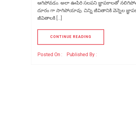
ఆగిపోవడం. అలా ఊపిరి సలపని జ్ఞాపకాలతో నలిగిపో
దూరం గా సాగిపోయావు. చిన్ని జీవితానికి వెన్నెల జ్ఞ
జీవితాలకి […]
CONTINUE READING
Posted On :
Published By :