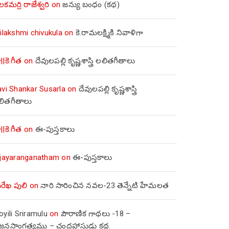
లకమర్రి రాజేశ్వరి
on
జన్యు బంధం (కథ)
ilakshmi chivukula
on
కె.రామలక్ష్మికి నివాళిగా
||కె.గీత
on
దేవులపల్లి కృష్ణశాస్త్రి లలితగీతాలు
avi Shankar Susarla
on
దేవులపల్లి కృష్ణశాస్త్రి
లితగీతాలు
||కె.గీత
on
ఈ-పుస్తకాలు
ijayaranganatham
on
ఈ-పుస్తకాలు
రేఖ పులి
on
నారి సారించిన నవల-23 తెన్నేటి హేమలత
yili Sriramulu
on
పౌరాణిక గాథలు -18 –
జ్జనసాంగత్యము – చంద్రహాసుడు కథ.