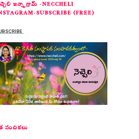
ెచ్చెలి ఇన్స్టాగ్రామ్ -NECCHELI
NSTAGRAM-SUBSCRIBE (FREE)
UBSCRIBE
త సంచికలు