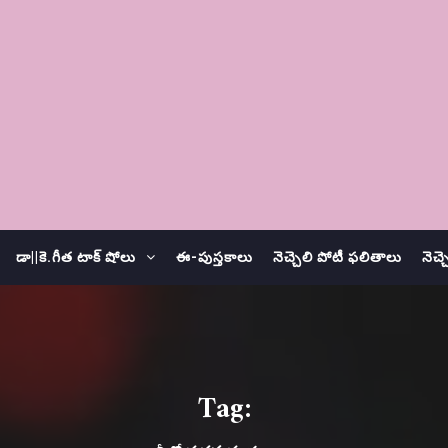
డా||కె.గీత టాక్ షోలు
ఈ-పుస్తకాలు
నెచ్చెలి పోటీ ఫలితాలు
నెచ్
Tag: