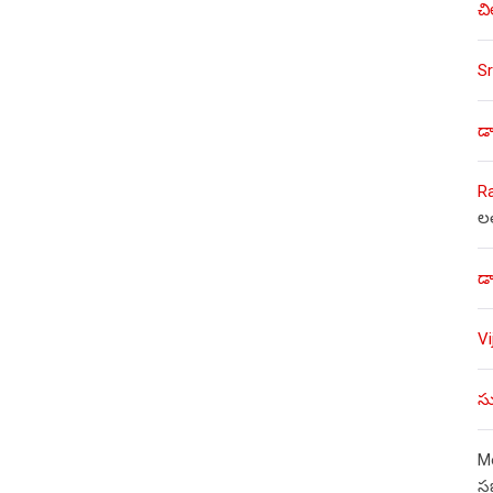
చి
Sr
డా
R
ల
డా
V
సు
Mo
స