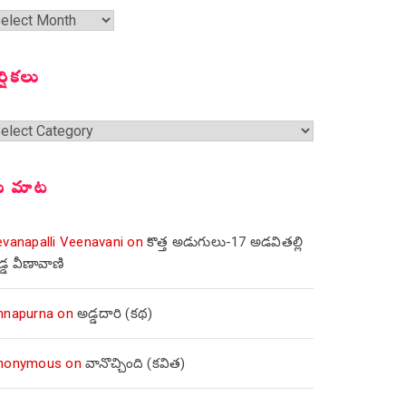
త
ంచికలు
ర్షికలు
్షికలు
ీ మాట
evanapalli Veenavani
on
కొత్త అడుగులు-17 అడవితల్లి
డ్డ వీణావాణి
nnapurna
on
అడ్డదారి (కథ)
nonymous
on
వానొచ్చింది (కవిత)