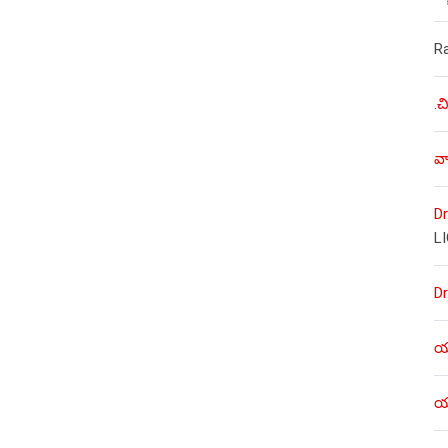
R
.చ
వా
Dr
L
Dr
యశ
యశ