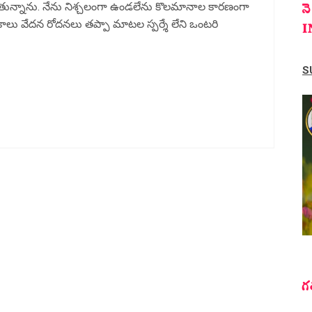
న
తున్నాను. నేను నిశ్చలంగా ఉండలేను కొలమానాల కారణంగా
ాపకాలు వేదన రోదనలు తప్పా మాటల స్పర్శే లేని ఒంటరి
I
S
గ