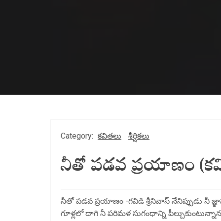
Category:
కవితలు
శీర్షికలు
నీతో పడవ ప్రయాణం (కవ
నీతో పడవ ప్రయాణం -గవిడి శ్రీనివాస్ నేనిప్పుడు నీ 
గూళ్లలో దాగి నీ పరిమళ సుగంధాన్ని పీల్చుకుంటున్నాను. న