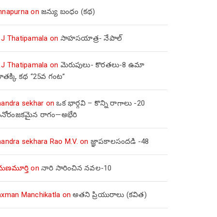
nnapurna
on
జన్యు బంధం (కథ)
 J Thatipamala
on
సాహసయాత్ర- నేపాల్‌
 J Thatipamala
on
మెరుపులు- కొరతలు-8 ఉమా
ూతక్కి కథ “25వ గంట”
handra sekhar
on
ఒక భార్గవి – కొన్ని రాగాలు -20
నోరంజకమైన రాగం—అభేరి
handra sekhara Rao M.V.
on
జ్ఞాపకాలసందడి -48
మణమూర్తి
on
నారి సారించిన నవల-10
axman Manchikatla
on
అతని ప్రియురాలు (కవిత)