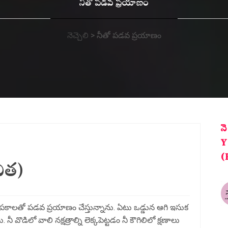
నీతో పడవ ప్రయాణం
నెచ్చెలి
>
నీతో పడవ ప్రయాణం
న
Y
(
ిత)
జ్ఞాపకాలతో పడవ ప్రయాణం చేస్తున్నాను. ఏటు ఒడ్డున ఆగి ఇసుక
ీ వొడిలో వాలి నక్షత్రాల్ని లెక్కపెట్టడం నీ కౌగిలిలో క్షణాలు