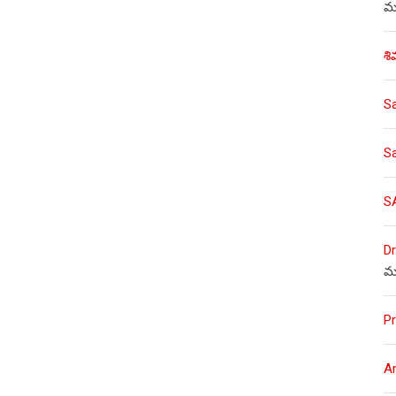
ము
శి
S
S
S
Dr
మ
Pr
A