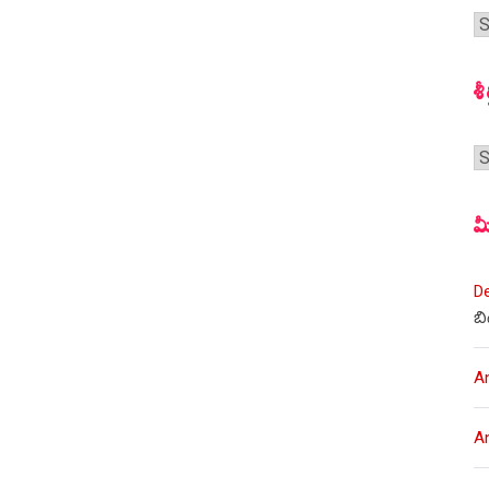
గ
స
శీ
శీర
మ
D
బి
A
A