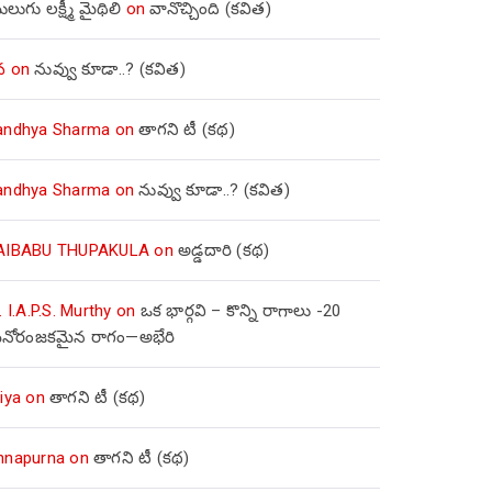
లుగు లక్ష్మీ మైథిలి
on
వానొచ్చింది (కవిత)
వ
on
నువ్వు కూడా..? (కవిత)
andhya Sharma
on
తాగని టీ (కథ)
andhya Sharma
on
నువ్వు కూడా..? (కవిత)
AIBABU THUPAKULA
on
అడ్డదారి (కథ)
. I.A.P.S. Murthy
on
ఒక భార్గవి – కొన్ని రాగాలు -20
నోరంజకమైన రాగం—అభేరి
iya
on
తాగని టీ (కథ)
nnapurna
on
తాగని టీ (కథ)