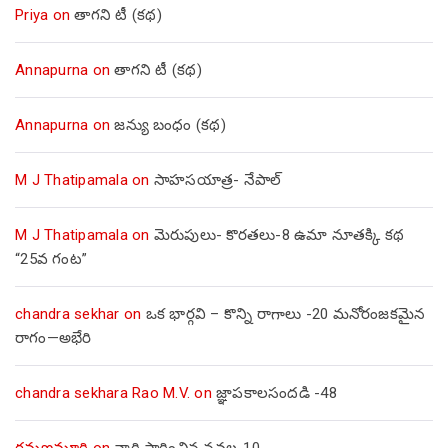
Priya
on
తాగని టీ (కథ)
Annapurna
on
తాగని టీ (కథ)
Annapurna
on
జన్యు బంధం (కథ)
M J Thatipamala
on
సాహసయాత్ర- నేపాల్‌
M J Thatipamala
on
మెరుపులు- కొరతలు-8 ఉమా నూతక్కి కథ
“25వ గంట”
chandra sekhar
on
ఒక భార్గవి – కొన్ని రాగాలు -20 మనోరంజకమైన
రాగం—అభేరి
chandra sekhara Rao M.V.
on
జ్ఞాపకాలసందడి -48
రమణమూర్తి
on
నారి సారించిన నవల-10