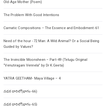
Old-Age Mother (Poem)
The Problem With Good Intentions
Carnatic Compositions – The Essence and Embodiment-61
Need of the hour -72 Man: A Wild Animal? Or a Social Being
Guided by Values?
The Invincible Moonsheen – Part-49 (Telugu Original
“Venutiragani Vennela” by Dr K.Geeta)
YATRA GEETHAM- Maya Village – 4
నడక దారిలో(భాగం-66)
నడక దారిలో(భాగం-65)