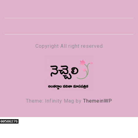
Copyright All right reserved
నెచ్చెలి
వనితా మాస పత్రిక
Theme: Infinity Mag by
ThemeinWP