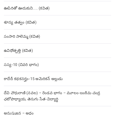
ఊపిరితో ఊదుకుని…… (కవిత)
శూన్య తత్వం (కవిత)
సంసారి సాలెమ్మ (కవిత)
ఉవిధోత్పత్తి (కవిత)
సస్య-10 (చివరి భాగం)
కాదేదీ కథకనర్హం-15 అమెరికన్ అల్లుడు
దేవి చౌధురాణి (నవల) – రెండవ భాగం – మూలం-బంకిమ చంద్ర
ఛటోపాధ్యాయ, తెనుగు సేత-విద్యార్థి
అనుసృజన – అద్దం