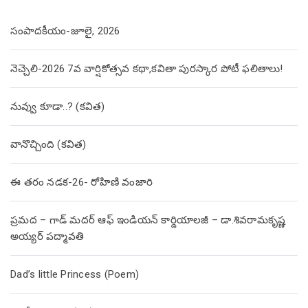
సంపాదకీయం-జూలై, 2026
నెచ్చెలి-2026 7వ వార్షికోత్సవ కథా,కవితా పురస్కార పోటీ ఫలితాలు!
నువ్వు కూడా..? (కవిత)
వానొచ్చింది (కవిత)
ఈ తరం నడక-26- రోహిణి వంజారి
ప్రమద – గాడ్ మదర్ ఆఫ్ ఇండియన్ కార్డియాలజీ – డా.శివరామకృష్ణ
అయ్యర్ పద్మావతి
Dad’s little Princess (Poem)