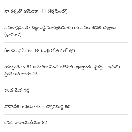
నా కళ్ళతో అమెరికా -11 (శేక్రమెంటో)
నవలాస్రవంతి- చిట్టారెడ్డి సూర్యకుమారి గారి నవల జీవిత చిత్రాలు
(భాగం-2)
గీతామాధవీయం-58 (డా||కె.గీత టాక్ షో)
యాత్రాగీతం-81 అమెరికా నించి ఐరోపాకి (ఇంగ్లాండ్ -ఫ్రాన్స్ – ఇటలీ)
ట్రావెలాగ్ భాగం-16
కొండ మేక-గద్ద
పౌరాణిక గాథలు -42 – త్యాగబుద్ధి కథ
కనక నారాయణీయం-82