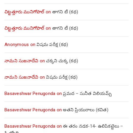
చిట్టత్తూరు మునిగోపాల్
on
తాగని టీ (కథ)
చిట్టత్తూరు మునిగోపాల్
on
తాగని టీ (కథ)
Anonymous
on
విషమ పరీక్ష (క‌థ‌)
నామని సుజనాదేవి
on
చక్కని చుక్క (కథ)
నామని సుజనాదేవి
on
విషమ పరీక్ష (క‌థ‌)
Basaveshwar Penugonda
on
ప్రమద – సునీత విలియమ్స్
Basaveshwar Penugonda
on
అతని ప్రియురాలు (కవిత)
Basaveshwar Penugonda
on
ఈ తరం నడక-14- ఉలిపికట్టెలు –