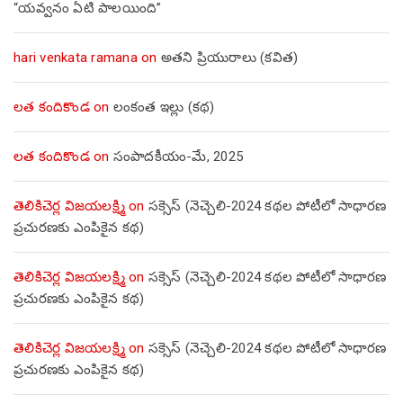
“యవ్వనం ఏటి పాలయింది”
hari venkata ramana
on
అతని ప్రియురాలు (కవిత)
లత కందికొండ
on
లంకంత ఇల్లు (కథ)
లత కందికొండ
on
సంపాదకీయం-మే, 2025
తెలికిచెర్ల విజయలక్ష్మి
on
సక్సెస్ (నెచ్చెలి-2024 కథల పోటీలో సాధారణ
ప్రచురణకు ఎంపికైన కథ)
తెలికిచెర్ల విజయలక్ష్మి
on
సక్సెస్ (నెచ్చెలి-2024 కథల పోటీలో సాధారణ
ప్రచురణకు ఎంపికైన కథ)
తెలికిచెర్ల విజయలక్ష్మి
on
సక్సెస్ (నెచ్చెలి-2024 కథల పోటీలో సాధారణ
ప్రచురణకు ఎంపికైన కథ)