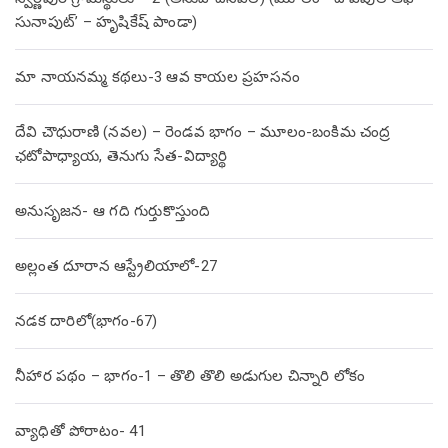
సునాపుట్’ – హృషికేష్ పాండా)
మా నాయనమ్మ కథలు-3 ఆవ కాయల ప్రహసనం
దేవి చౌధురాణి (నవల) – రెండవ భాగం – మూలం-బంకిమ చంద్ర
ఛటోపాధ్యాయ, తెనుగు సేత-విద్యార్థి
అనుసృజన- ఆ గది గుర్తుకొస్తుంది
అల్లంత దూరాన ఆస్ట్రేలియాలో-27
నడక దారిలో(భాగం-67)
నీహార పథం – భాగం-1 – తొలి తొలి అడుగుల చిన్నారి లోకం
వ్యాధితో పోరాటం- 41