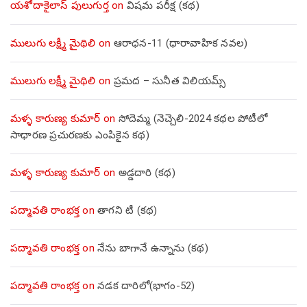
యశోదాకైలాస్ పులుగుర్త
on
విషమ పరీక్ష (క‌థ‌)
ములుగు లక్ష్మీ మైథిలి
on
ఆరాధన-11 (ధారావాహిక నవల)
ములుగు లక్ష్మీ మైథిలి
on
ప్రమద – సునీత విలియమ్స్
మళ్ళ కారుణ్య కుమార్
on
సోదెమ్మ (నెచ్చెలి-2024 కథల పోటీలో
సాధారణ ప్రచురణకు ఎంపికైన కథ)
మళ్ళ కారుణ్య కుమార్
on
అడ్డదారి (కథ)
పద్మావతి రాంభక్త
on
తాగని టీ (కథ)
పద్మావతి రాంభక్త
on
నేను బాగానే ఉన్నాను (క‌థ‌)
పద్మావతి రాంభక్త
on
నడక దారిలో(భాగం-52)