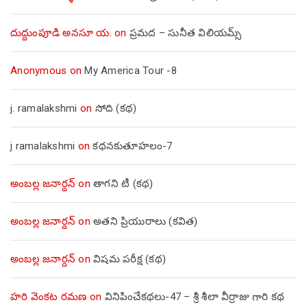
దుద్దుంపూడి అనసూ య.
on
ప్రమద – సునీత విలియమ్స్
Anonymous
on
My America Tour -8
j. ramalakshmi
on
సోది (కథ)
j ramalakshmi
on
కథనకుతూహలం-7
అంబల్ల జనార్దన్
on
తాగని టీ (కథ)
అంబల్ల జనార్దన్
on
అతని ప్రియురాలు (కవిత)
అంబల్ల జనార్దన్
on
విషమ పరీక్ష (క‌థ‌)
హరి వెంకట రమణ
on
వినిపించేకథలు-47 – శ్రీ శీలా వీర్రాజు గారి కథ