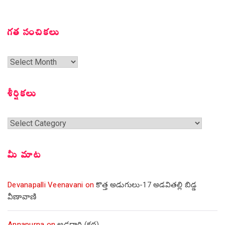
గత సంచికలు
గత
సంచికలు
శీర్షికలు
శీర్షికలు
మీ మాట
Devanapalli Veenavani
on
కొత్త అడుగులు-17 అడవితల్లి బిడ్డ
వీణావాణి
Annapurna
on
అడ్డదారి (కథ)