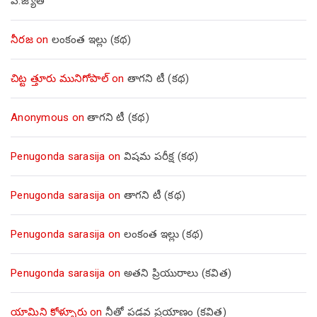
పి.జ్యోతి
నీరజ
on
లంకంత ఇల్లు (కథ)
చిట్ట త్తూరు మునిగోపాల్
on
తాగని టీ (కథ)
Anonymous
on
తాగని టీ (కథ)
Penugonda sarasija
on
విషమ పరీక్ష (క‌థ‌)
Penugonda sarasija
on
తాగని టీ (కథ)
Penugonda sarasija
on
లంకంత ఇల్లు (కథ)
Penugonda sarasija
on
అతని ప్రియురాలు (కవిత)
యామిని కోళ్ళూరు
on
నీతో పడవ ప్రయాణం (కవిత)