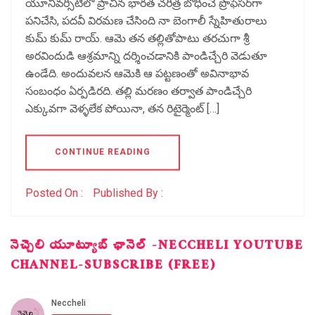
యూనివర్సిటీలో ప్రాచీన భారత చరిత్ర బోధించే ప్రొఫెసర్‌గా
పనిచేసి, పదవీ విరమణ చేసింది నా బెంగాలీ స్నేహితురాలు
కుమ్‌ కుమ్‌ రాయ్‌. ఆమె తన తల్లితోపాటు తరచుగా శ్రీ
అరవిందుడి ఆశ్రమాన్ని దర్శించడానికి పాండిచ్చేరి వెడుతూ
ఉండేది. అందువలన ఆమెకి ఆ పట్టణంతో అవినాభావ
సంబంధం ఏర్పడిరది. తల్లి మరణం తర్వాత పాండిచ్చేరి
ఎక్కువగా వెళ్ళలేక పోయినా, తన రిటైర్మెంట్‌ […]
CONTINUE READING
Posted On :
Published By :
నెచ్చెలి యూట్యూబ్ ఛానెల్ -NECCHELI YOUTUBE
CHANNEL-SUBSCRIBE (FREE)