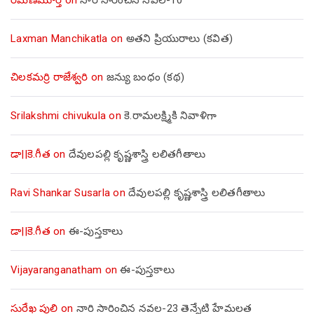
Laxman Manchikatla
on
అతని ప్రియురాలు (కవిత)
చిలకమర్రి రాజేశ్వరి
on
జన్యు బంధం (కథ)
Srilakshmi chivukula
on
కె.రామలక్ష్మికి నివాళిగా
డా||కె.గీత
on
దేవులపల్లి కృష్ణశాస్త్రి లలితగీతాలు
Ravi Shankar Susarla
on
దేవులపల్లి కృష్ణశాస్త్రి లలితగీతాలు
డా||కె.గీత
on
ఈ-పుస్తకాలు
Vijayaranganatham
on
ఈ-పుస్తకాలు
సురేఖ పులి
on
నారి సారించిన నవల-23 తెన్నేటి హేమలత