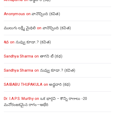
Anonymous
on
వానొచ్చింది (కవిత)
ములుగు లక్ష్మీ మైథిలి
on
వానొచ్చింది (కవిత)
శివ
on
నువ్వు కూడా..? (కవిత)
Sandhya Sharma
on
తాగని టీ (కథ)
Sandhya Sharma
on
నువ్వు కూడా..? (కవిత)
SAIBABU THUPAKULA
on
అడ్డదారి (కథ)
Dr. I.A.P.S. Murthy
on
ఒక భార్గవి – కొన్ని రాగాలు -20
మనోరంజకమైన రాగం—అభేరి