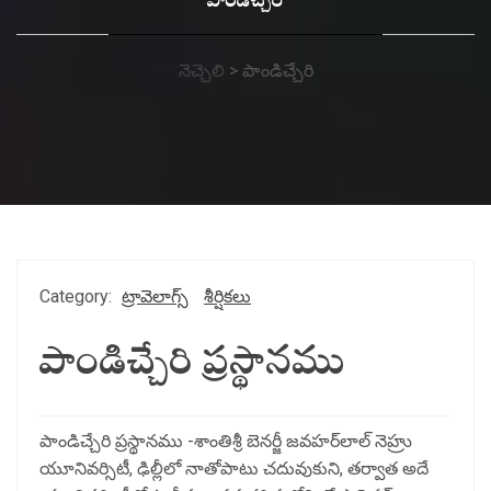
పాండిచ్చేరి
నెచ్చెలి
>
పాండిచ్చేరి
Category:
ట్రావెలాగ్స్
శీర్షికలు
పాండిచ్చేరి ప్రస్థానము
పాండిచ్చేరి ప్రస్థానము -శాంతిశ్రీ బెనర్జీ జవహర్‌లాల్‌ నెహ్రు
యూనివర్సిటీ, ఢిల్లీలో నాతోపాటు చదువుకుని, తర్వాత అదే