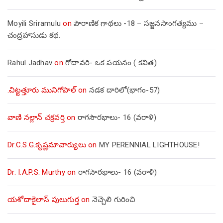
Moyili Sriramulu
on
పౌరాణిక గాథలు -18 – సజ్జనసాంగత్యము –
చంద్రహాసుడు కథ.
Rahul Jadhav
on
గోదావరి- ఒక పయనం ( కవిత)
.చిట్టత్తూరు మునిగోపాల్
on
నడక దారిలో(భాగం-57)
వాణి నల్లాన్ చక్రవర్తి
on
రాగసౌరభాలు- 16 (వరాళి)
Dr.C.S.G.కృష్ణమాచార్యులు
on
MY PERENNIAL LIGHTHOUSE!
Dr. I.A.P.S. Murthy
on
రాగసౌరభాలు- 16 (వరాళి)
యశోదాకైలాస్ పులుగుర్త
on
నెచ్చెలి గురించి