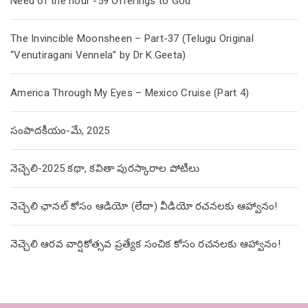
Need of the hour -59 Offerings to God
The Invincible Moonsheen – Part-37 (Telugu Original
“Venutiragani Vennela” by Dr K.Geeta)
America Through My Eyes – Mexico Cruise (Part 4)
సంపాదకీయం-మే, 2025
నెచ్చెలి-2025 కథా, కవితా పురస్కారాల పోటీలు
నెచ్చెలి ఛానల్ కోసం ఆడియో (లేదా) వీడియో రచనలకు ఆహ్వానం!
నెచ్చెలి ఆరవ వార్షికోత్సవ ప్రత్యేక సంచిక కోసం రచనలకు ఆహ్వానం!