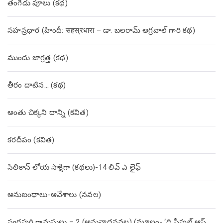
తంగేడు పూలు (క‌థ‌)
సహస్రధార (హిందీ: सहस्रधारा – డా. బలరామ్ అగ్రవాల్ గారి కథ)
ముందు జాగ్రత్త (క‌థ‌)
తీరం దాటిన… (క‌థ‌)
అంతు చిక్కని దాన్ని (కవిత)
కరదీపం (కవిత)
సిలికాన్ లోయ సాక్షిగా (కథలు)-14 లివ్ ఎ లైఫ్
అనుబంధాలు-ఆవేశాలు (నవల)
స్వర్ణపురి గ్రామస్థులు – 2 (అనువాదనవల) (మూలం- ‘ది పీపుల్ ఆఫ్