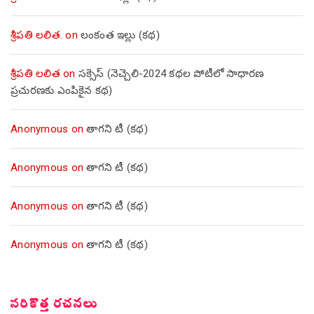
శ్రీపతి లలిత.
on
లంకంత ఇల్లు (కథ)
శ్రీపతి లలిత
on
సక్సెస్ (నెచ్చెలి-2024 కథల పోటీలో సాధారణ
ప్రచురణకు ఎంపికైన కథ)
Anonymous
on
తాగని టీ (కథ)
Anonymous
on
తాగని టీ (కథ)
Anonymous
on
తాగని టీ (కథ)
Anonymous
on
తాగని టీ (కథ)
సరికొత్త రచనలు