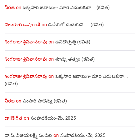
నీరజ
on
ఒక్కసారి జవాబుగా మారి ఎదుటకురా…. (కవిత)
చిలుకూరి ఉషారాణి
on
ఊపిరితో ఊదుకుని…… (కవిత)
శింగరాజు శ్రీనివాసరావు
on
ఉవిధోత్పత్తి (కవిత)
శింగరాజు శ్రీనివాసరావు
on
శూన్య తత్వం (కవిత)
శింగరాజు శ్రీనివాసరావు
on
ఒక్కసారి జవాబుగా మారి ఎదుటకురా….
(కవిత)
నీరజ
on
సంసారి సాలెమ్మ (కవిత)
డా||కె.గీత
on
సంపాదకీయం-మే, 2025
డా.పి. విజయలక్ష్మి పండిట్
on
సంపాదకీయం-మే, 2025