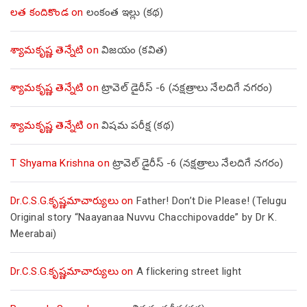
లత కందికొండ
on
లంకంత ఇల్లు (కథ)
శ్యామకృష్ణ తెన్నేటి
on
విజయం (కవిత)
శ్యామకృష్ణ తెన్నేటి
on
ట్రావెల్ డైరీస్ -6 (నక్షత్రాలు నేలదిగే నగరం)
శ్యామకృష్ణ తెన్నేటి
on
విషమ పరీక్ష (క‌థ‌)
T Shyama Krishna
on
ట్రావెల్ డైరీస్ -6 (నక్షత్రాలు నేలదిగే నగరం)
Dr.C.S.G.కృష్ణమాచార్యులు
on
Father! Don’t Die Please! (Telugu
Original story “Naayanaa Nuvvu Chacchipovadde” by Dr K.
Meerabai)
Dr.C.S.G.కృష్ణమాచార్యులు
on
A flickering street light