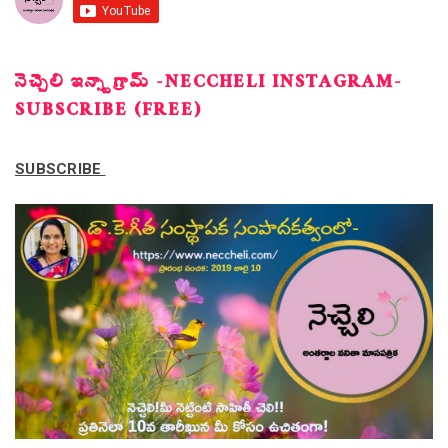
నెచ్చెలి ఇన్స్టాగ్రామ్ -NECCHELI INSTAGRAM-
SUBSCRIBE (FREE)
SUBSCRIBE