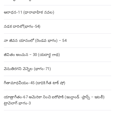
ఆరాధన-11 (ధారావాహిక నవల)
నడక దారిలో(భాగం-54)
నా జీవన యానంలో (రెండవ భాగం) – 54
జీవితం అంచున – 30 (యదార్థ గాథ)
వెనుతిరగని వెన్నెల (భాగం-71)
గీతామాధవీయం-45 (డా||కె.గీత టాక్ షో)
యాత్రాగీతం-67 అమెరికా నించి ఐరోపాకి (ఇంగ్లాండ్ -ఫ్రాన్స్ – ఇటలీ)
ట్రావెలాగ్ భాగం-3