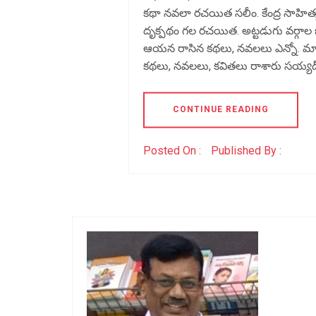
కథా నవలా రచయిత సలీం. కేంద్ర సాహిత్
దృక్పథం గల రచయిత. అట్టడుగు వర్గాల జీ
ఆయన రాసిన కథలు, నవలలు ఎన్నో. మా
కథలు, నవలలు, కవితలు రాశారు సయ్య
CONTINUE READING
Posted On :
Published By :