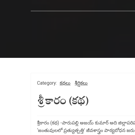
Category:
కథలు
శీర్షికలు
శ్రీకారం (కథ)
శ్రీకారం (కథ) -పారుపల్లి అజయ్ కుమార్ అది జిల్లాప
‘జంతువులలో ప్రత్యుత్పత్తి’ జీవశాస్త్రం పాఠ్యబోధన జరుగు