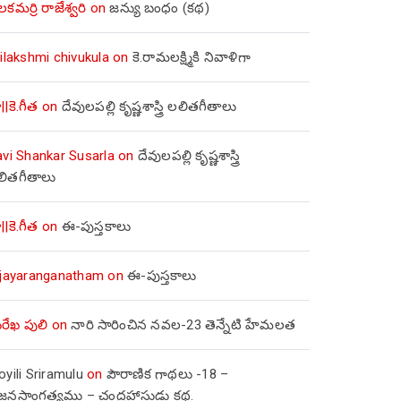
లకమర్రి రాజేశ్వరి
on
జన్యు బంధం (కథ)
ilakshmi chivukula
on
కె.రామలక్ష్మికి నివాళిగా
||కె.గీత
on
దేవులపల్లి కృష్ణశాస్త్రి లలితగీతాలు
avi Shankar Susarla
on
దేవులపల్లి కృష్ణశాస్త్రి
లితగీతాలు
||కె.గీత
on
ఈ-పుస్తకాలు
ijayaranganatham
on
ఈ-పుస్తకాలు
రేఖ పులి
on
నారి సారించిన నవల-23 తెన్నేటి హేమలత
yili Sriramulu
on
పౌరాణిక గాథలు -18 –
జ్జనసాంగత్యము – చంద్రహాసుడు కథ.