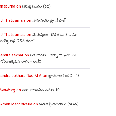
nnapurna
on
జన్యు బంధం (కథ)
 J Thatipamala
on
సాహసయాత్ర- నేపాల్‌
 J Thatipamala
on
మెరుపులు- కొరతలు-8 ఉమా
ూతక్కి కథ “25వ గంట”
handra sekhar
on
ఒక భార్గవి – కొన్ని రాగాలు -20
నోరంజకమైన రాగం—అభేరి
handra sekhara Rao M.V.
on
జ్ఞాపకాలసందడి -48
మణమూర్తి
on
నారి సారించిన నవల-10
axman Manchikatla
on
అతని ప్రియురాలు (కవిత)