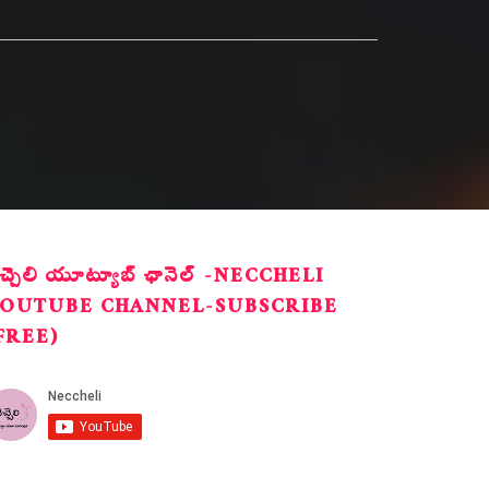
ెచ్చెలి యూట్యూబ్ ఛానెల్ -NECCHELI
OUTUBE CHANNEL-SUBSCRIBE
FREE)