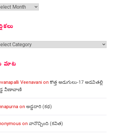
త
ంచికలు
ర్షికలు
్షికలు
ీ మాట
evanapalli Veenavani
on
కొత్త అడుగులు-17 అడవితల్లి
డ్డ వీణావాణి
nnapurna
on
అడ్డదారి (కథ)
nonymous
on
వానొచ్చింది (కవిత)