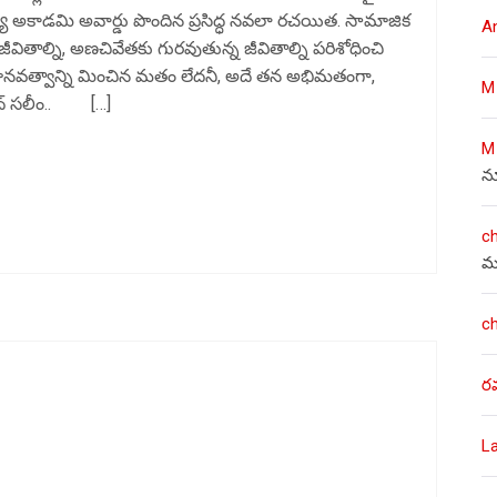
య అకాడమి అవార్డు పొందిన ప్రసిద్ధ నవలా రచయిత. సామాజిక
A
వితాల్ని, అణచివేతకు గురవుతున్న జీవితాల్ని పరిశోధించి
నవత్వాన్ని మించిన మతం లేదనీ, అదే తన అభిమతంగా,
M
ద్ సలీం.. […]
M
న
c
మ
c
ర
L