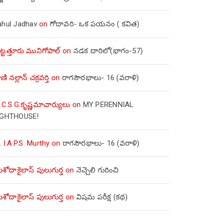
ahul Jadhav
on
గోదావరి- ఒక పయనం ( కవిత)
ిట్టత్తూరు మునిగోపాల్
on
నడక దారిలో(భాగం-57)
ణి నల్లాన్ చక్రవర్తి
on
రాగసౌరభాలు- 16 (వరాళి)
.C.S.G.కృష్ణమాచార్యులు
on
MY PERENNIAL
IGHTHOUSE!
. I.A.P.S. Murthy
on
రాగసౌరభాలు- 16 (వరాళి)
ోదాకైలాస్ పులుగుర్త
on
నెచ్చెలి గురించి
ోదాకైలాస్ పులుగుర్త
on
విషమ పరీక్ష (క‌థ‌)