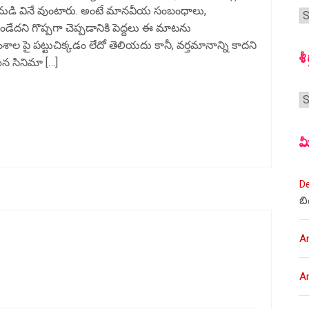
ానుడి వినే వుంటారు. అంటే మానవీయ సంబంధాలు,
గ
ేదని గొప్పగా చెప్పడానికి పెద్దలు ఈ మాటను
స
ల పై పట్టుచిక్కడం లేదో తెలియదు కానీ, వర్తమానాన్ని కాదని
శీ
 మన సినిమా […]
శీర
మ
D
బి
A
A