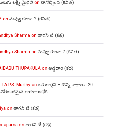
లుగు లక్ష్మీ మైథిలి
on
వానొచ్చింది (కవిత)
వ
on
నువ్వు కూడా..? (కవిత)
andhya Sharma
on
తాగని టీ (కథ)
andhya Sharma
on
నువ్వు కూడా..? (కవిత)
AIBABU THUPAKULA
on
అడ్డదారి (కథ)
. I.A.P.S. Murthy
on
ఒక భార్గవి – కొన్ని రాగాలు -20
నోరంజకమైన రాగం—అభేరి
iya
on
తాగని టీ (కథ)
nnapurna
on
తాగని టీ (కథ)