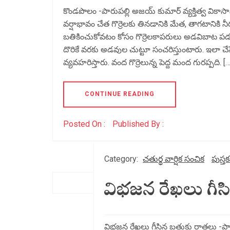
కొండపొలం -పారుపల్లి అజయ్ కుమార్ వ్యక్తిత్వ వికాసా
వర్షాభావం చేత గొర్రెలకు తినడానికి మేత, తాగటానికి న
బతికించుకోవటం కోసం గొర్రెలకాపరులు అడవిబాట పడత
దొరికే వరకు అడవుల చుట్టూ సంచరిస్తుంటారు. ఇలా చేస
వ్యవహరిస్తారు. వంద గొర్రెలున్న పెద్ద మంద గురప్పది. […
CONTINUE READING
Posted On :
Published By :
Category:
చతుర్థ వార్షిక సంచిక
పుస్త
విభజన రేఖలు గీ
విభజన రేఖలు గీసిన బతుకు రాతలు -పా