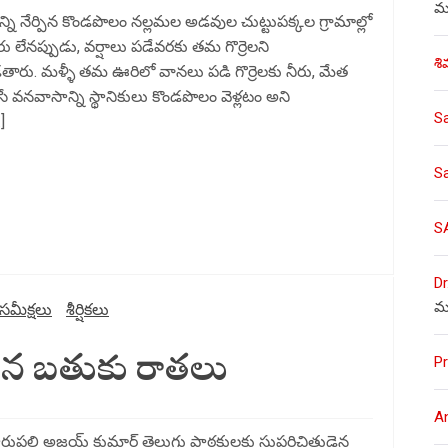
ము
న్ని నేర్పిన కొండపొలం నల్లమల అడవుల చుట్టుపక్కల గ్రామాల్లో
ీరు లేనప్పుడు, వర్షాలు పడేవరకు తమ గొర్రెలని
శి
ారు. మళ్ళీ తమ ఊరిలో వానలు పడి గొర్రెలకు నీరు, మేత
ే వనవాసాన్ని స్థానికులు కొండపొలం వెళ్లటం అని
S
]
S
S
Dr
మ
కసమీక్షలు
శీర్షికలు
సిన బతుకు రాతలు
Pr
A
రుపల్లి అజయ్ కుమార్ తెలుగు పా‌ఠకులకు సుపరిచితుడైన