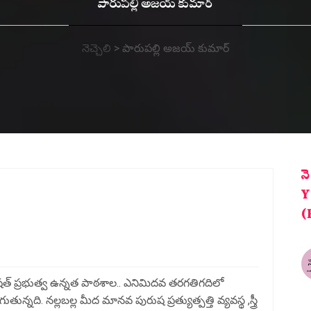
పారుపల్లి అజయ్ కుమార్
నెచ్చెలి
>
పారుపల్లి అజయ్ కుమార్
న
Y
(
రిషత్ ప్రభుత్వ ఉన్నత పాఠశాల.. ఎనిమిదవ తరగతిగదిలో
తున్నది. నల్లబల్ల మీద మానవ పురుష ప్రత్యుత్పత్తి వ్యవస్థ ,స్త్రీ