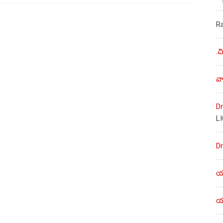
R
.చ
వా
Dr
L
Dr
యశ
యశ