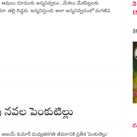
న
ాయి. ” ఆవులు దూడలకు జన్మనివ్వటం , మేకలు మేకపిల్లలకు
. తల్లి బిడ్డకు జన్మనిస్తుంది. అలా జన్మనివ్వడంలో మగజీవి
I
S
ు నవల పెంకుటిల్లు
గ
ి అజయ్ కుమార్ మధ్యతరగతి జీవనానికి ప్రతీక ‘పెంకుటిల్లు’