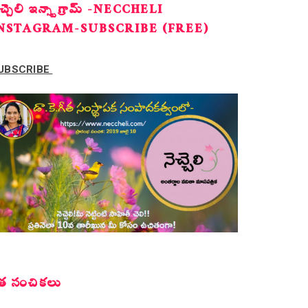
ెచ్చెలి ఇన్స్టాగ్రామ్ -NECCHELI
NSTAGRAM-SUBSCRIBE (FREE)
UBSCRIBE
త సంచికలు