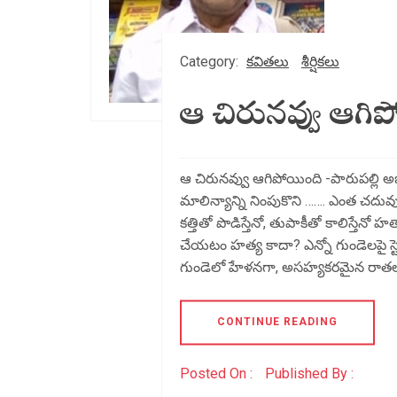
Category:
కవితలు
శీర్షికలు
ఆ చిరునవ్వు ఆగిప
ఆ చిరునవ్వు ఆగిపోయింది -పారుపల్లి
మాలిన్యాన్ని నింపుకొని ……. ఎంత చదు
కత్తితో పొడిస్తేనో, తుపాకీతో కాలిస్త
చేయటం హత్య కాదా? ఎన్నో గుండెలపై స్టె
గుండెలో హేళనగా, అసహ్యకరమైన రాతల
CONTINUE READING
Posted On :
Published By :