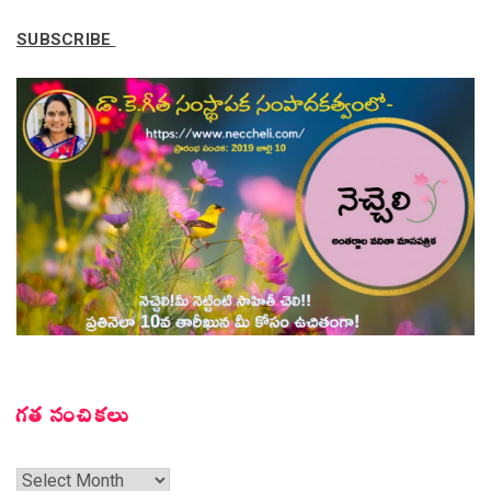
SUBSCRIBE
గత సంచికలు
గత