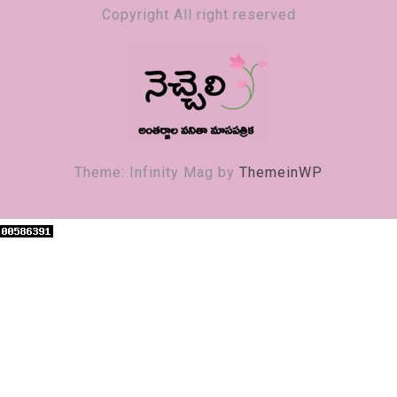
Copyright All right reserved
నెచ్చెలి
వనితా మాస పత్రిక
Theme: Infinity Mag by
ThemeinWP