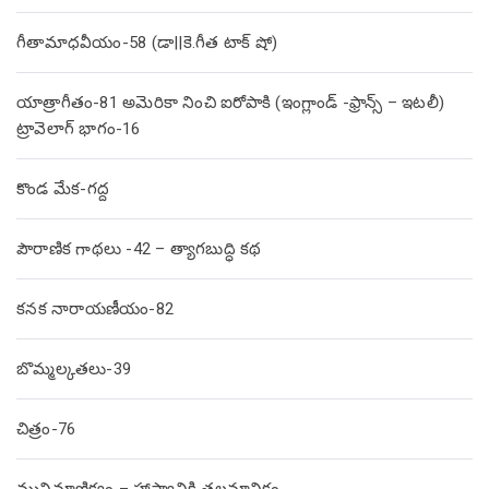
గీతామాధవీయం-58 (డా||కె.గీత టాక్ షో)
యాత్రాగీతం-81 అమెరికా నించి ఐరోపాకి (ఇంగ్లాండ్ -ఫ్రాన్స్ – ఇటలీ)
ట్రావెలాగ్ భాగం-16
కొండ మేక-గద్ద
పౌరాణిక గాథలు -42 – త్యాగబుద్ధి కథ
కనక నారాయణీయం-82
బొమ్మల్కతలు-39
చిత్రం-76