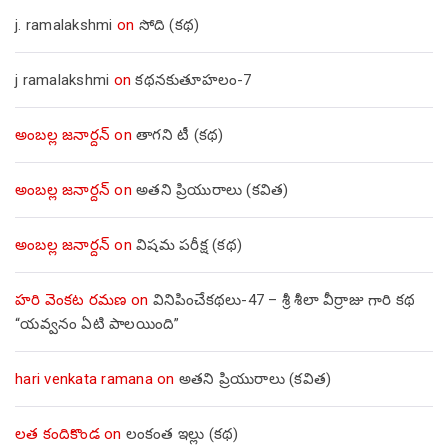
j. ramalakshmi
on
సోది (కథ)
j ramalakshmi
on
కథనకుతూహలం-7
అంబల్ల జనార్దన్
on
తాగని టీ (కథ)
అంబల్ల జనార్దన్
on
అతని ప్రియురాలు (కవిత)
అంబల్ల జనార్దన్
on
విషమ పరీక్ష (క‌థ‌)
హరి వెంకట రమణ
on
వినిపించేకథలు-47 – శ్రీ శీలా వీర్రాజు గారి కథ
“యవ్వనం ఏటి పాలయింది”
hari venkata ramana
on
అతని ప్రియురాలు (కవిత)
లత కందికొండ
on
లంకంత ఇల్లు (కథ)