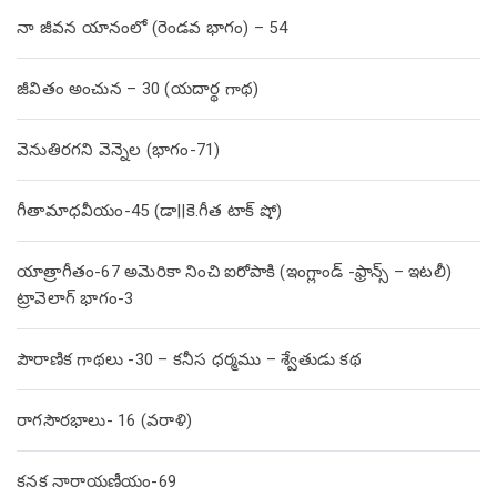
నా జీవన యానంలో (రెండవ భాగం) – 54
జీవితం అంచున – 30 (యదార్థ గాథ)
వెనుతిరగని వెన్నెల (భాగం-71)
గీతామాధవీయం-45 (డా||కె.గీత టాక్ షో)
యాత్రాగీతం-67 అమెరికా నించి ఐరోపాకి (ఇంగ్లాండ్ -ఫ్రాన్స్ – ఇటలీ)
ట్రావెలాగ్ భాగం-3
పౌరాణిక గాథలు -30 – కనీస ధర్మము – శ్వేతుడు కథ
రాగసౌరభాలు- 16 (వరాళి)
కనక నారాయణీయం-69