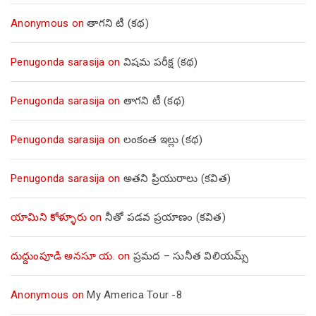
Anonymous
on
తాగని టీ (కథ)
Penugonda sarasija
on
విషమ పరీక్ష (క‌థ‌)
Penugonda sarasija
on
తాగని టీ (కథ)
Penugonda sarasija
on
లంకంత ఇల్లు (కథ)
Penugonda sarasija
on
అతని ప్రియురాలు (కవిత)
యామిని కోళ్ళూరు
on
నీతో పడవ ప్రయాణం (కవిత)
దుద్దుంపూడి అనసూ య.
on
ప్రమద – సునీత విలియమ్స్
Anonymous
on
My America Tour -8