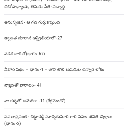
ఛటోపాధ్యాయ, తెనుగు సేత-విద్యార్థి
అనుసృజన- ఆ గది గుర్తుకొస్తుంది
అల్లంత దూరాన ఆస్ట్రేలియాలో-27
నడక దారిలో(భాగం-67)
నీహార పథం – భాగం-1 – తొలి తొలి అడుగుల చిన్నారి లోకం
వ్యాధితో పోరాటం- 41
నా కళ్ళతో అమెరికా -11 (శేక్రమెంటో)
నవలాస్రవంతి- చిట్టారెడ్డి సూర్యకుమారి గారి నవల జీవిత చిత్రాలు
(భాగం-2)