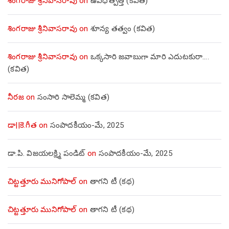
శింగరాజు శ్రీనివాసరావు
on
ఉవిధోత్పత్తి (కవిత)
శింగరాజు శ్రీనివాసరావు
on
శూన్య తత్వం (కవిత)
శింగరాజు శ్రీనివాసరావు
on
ఒక్కసారి జవాబుగా మారి ఎదుటకురా….
(కవిత)
నీరజ
on
సంసారి సాలెమ్మ (కవిత)
డా||కె.గీత
on
సంపాదకీయం-మే, 2025
డా.పి. విజయలక్ష్మి పండిట్
on
సంపాదకీయం-మే, 2025
చిట్టత్తూరు మునిగోపాల్
on
తాగని టీ (కథ)
చిట్టత్తూరు మునిగోపాల్
on
తాగని టీ (కథ)