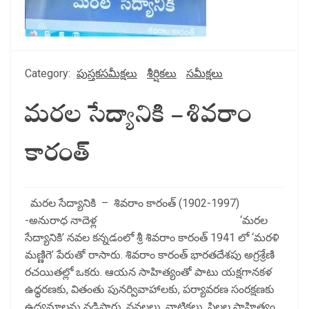
Category:
పుస్తకసమీక్షలు
శీర్షికలు
సమీక్షలు
మరల సేద్యానికి – శివరాం
కారంత్
మరల సేద్యానికి – శివరాం కారంత్ (1902-1997)
-అనురాధ నాదెళ్ల ‘మరల
సేద్యానికి’ నవల కన్నడంలో శ్రీ శివరాం కారంత్ 1941 లో ‘మరళి
మణ్ణిగె’ పేరుతో రాసారు. శివరాం కారంత్ భారతదేశపు అగ్రశ్రేణి
రచయితల్లో ఒకరు. ఆయన సాహిత్యంతో పాటు యక్షగానకళ
ఉధ్ధరణకు, వితంతు పునర్వివాహాలకు, పర్యావరణ సంరక్షణకు
ఉద్యమాలను నడిపారు. నవలలు, నాటికలు, పిల్లల సాహిత్యం