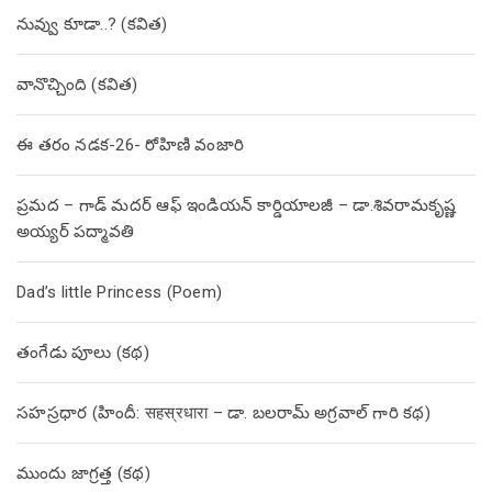
నువ్వు కూడా..? (కవిత)
వానొచ్చింది (కవిత)
ఈ తరం నడక-26- రోహిణి వంజారి
ప్రమద – గాడ్ మదర్ ఆఫ్ ఇండియన్ కార్డియాలజీ – డా.శివరామకృష్ణ
అయ్యర్ పద్మావతి
Dad’s little Princess (Poem)
తంగేడు పూలు (క‌థ‌)
సహస్రధార (హిందీ: सहस्रधारा – డా. బలరామ్ అగ్రవాల్ గారి కథ)
ముందు జాగ్రత్త (క‌థ‌)