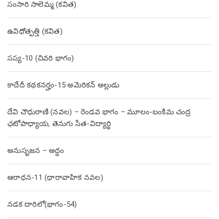
సంసారి సాలెమ్మ (కవిత)
ఉవిధోత్పత్తి (కవిత)
సస్య-10 (చివరి భాగం)
కాదేదీ కథకనర్హం-15 అమెరికన్ అల్లుడు
దేవి చౌధురాణి (నవల) – రెండవ భాగం – మూలం-బంకిమ చంద్ర
ఛటోపాధ్యాయ, తెనుగు సేత-విద్యార్థి
అనుసృజన – అద్దం
ఆరాధన-11 (ధారావాహిక నవల)
నడక దారిలో(భాగం-54)