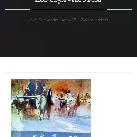
మరల సేద్యానికి – శివరాం కారంత్
నెచ్చెలి
>
మరల సేద్యానికి - శివరాం కారంత్