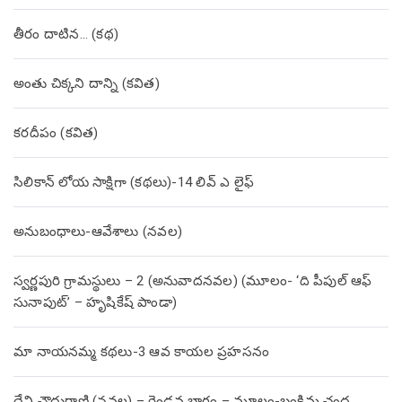
తీరం దాటిన… (క‌థ‌)
అంతు చిక్కని దాన్ని (కవిత)
కరదీపం (కవిత)
సిలికాన్ లోయ సాక్షిగా (కథలు)-14 లివ్ ఎ లైఫ్
అనుబంధాలు-ఆవేశాలు (నవల)
స్వర్ణపురి గ్రామస్థులు – 2 (అనువాదనవల) (మూలం- ‘ది పీపుల్ ఆఫ్
సునాపుట్’ – హృషికేష్ పాండా)
మా నాయనమ్మ కథలు-3 ఆవ కాయల ప్రహసనం
దేవి చౌధురాణి (నవల) – రెండవ భాగం – మూలం-బంకిమ చంద్ర