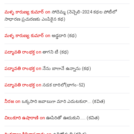
మళ్ళ కారుణ్య కుమార్
on
సోదెమ్మ (నెచ్చెలి-2024 కథల పోటీలో
సాధారణ ప్రచురణకు ఎంపికైన కథ)
మళ్ళ కారుణ్య కుమార్
on
అడ్డదారి (కథ)
పద్మావతి రాంభక్త
on
తాగని టీ (కథ)
పద్మావతి రాంభక్త
on
నేను బాగానే ఉన్నాను (క‌థ‌)
పద్మావతి రాంభక్త
on
నడక దారిలో(భాగం-52)
నీరజ
on
ఒక్కసారి జవాబుగా మారి ఎదుటకురా…. (కవిత)
చిలుకూరి ఉషారాణి
on
ఊపిరితో ఊదుకుని…… (కవిత)