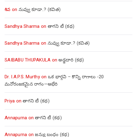
శివ
on
నువ్వు కూడా..? (కవిత)
Sandhya Sharma
on
తాగని టీ (కథ)
Sandhya Sharma
on
నువ్వు కూడా..? (కవిత)
SAIBABU THUPAKULA
on
అడ్డదారి (కథ)
Dr. I.A.P.S. Murthy
on
ఒక భార్గవి – కొన్ని రాగాలు -20
మనోరంజకమైన రాగం—అభేరి
Priya
on
తాగని టీ (కథ)
Annapurna
on
తాగని టీ (కథ)
Annapurna
on
జన్యు బంధం (కథ)