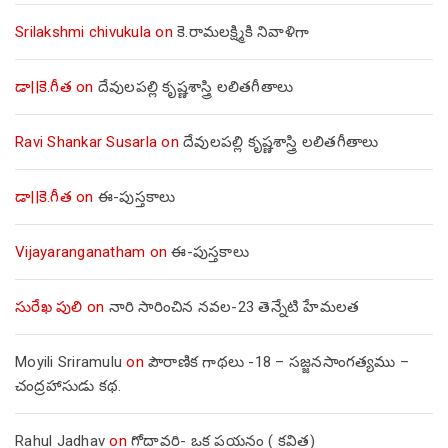
Srilakshmi chivukula
on
కె.రామలక్ష్మికి నివాళిగా
డా||కె.గీత
on
దేవులపల్లి కృష్ణశాస్త్రి లలితగీతాలు
Ravi Shankar Susarla
on
దేవులపల్లి కృష్ణశాస్త్రి లలితగీతాలు
డా||కె.గీత
on
ఈ-పుస్తకాలు
Vijayaranganatham
on
ఈ-పుస్తకాలు
సురేఖ పులి
on
నారి సారించిన నవల-23 తెన్నేటి హేమలత
Moyili Sriramulu
on
పౌరాణిక గాథలు -18 – సజ్జనసాంగత్యము –
చంద్రహాసుడు కథ.
Rahul Jadhav
on
గోదావరి- ఒక పయనం ( కవిత)