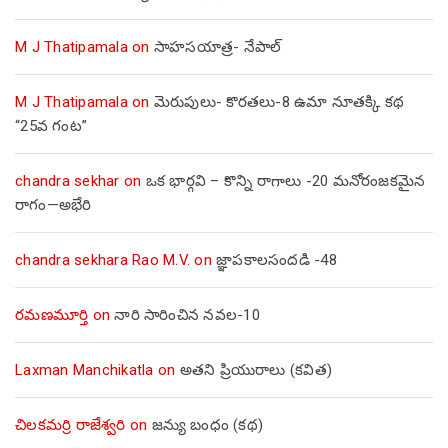
M J Thatipamala
on
సాహసయాత్ర- నేపాల్‌
M J Thatipamala
on
మెరుపులు- కొరతలు-8 ఉమా నూతక్కి కథ
“25వ గంట”
chandra sekhar
on
ఒక భార్గవి – కొన్ని రాగాలు -20 మనోరంజకమైన
రాగం—అభేరి
chandra sekhara Rao M.V.
on
జ్ఞాపకాలసందడి -48
రమణమూర్తి
on
నారి సారించిన నవల-10
Laxman Manchikatla
on
అతని ప్రియురాలు (కవిత)
చిలకమర్రి రాజేశ్వరి
on
జన్యు బంధం (కథ)