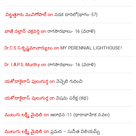
.చిట్టత్తూరు మునిగోపాల్
on
నడక దారిలో(భాగం-57)
వాణి నల్లాన్ చక్రవర్తి
on
రాగసౌరభాలు- 16 (వరాళి)
Dr.C.S.G.కృష్ణమాచార్యులు
on
MY PERENNIAL LIGHTHOUSE!
Dr. I.A.P.S. Murthy
on
రాగసౌరభాలు- 16 (వరాళి)
యశోదాకైలాస్ పులుగుర్త
on
నెచ్చెలి గురించి
యశోదాకైలాస్ పులుగుర్త
on
విషమ పరీక్ష (క‌థ‌)
ములుగు లక్ష్మీ మైథిలి
on
ఆరాధన-11 (ధారావాహిక నవల)
ములుగు లక్ష్మీ మైథిలి
on
ప్రమద – సునీత విలియమ్స్