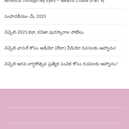
America Through My Eyes – Mexico Cruise (Part 4)
సంపాదకీయం-మే, 2025
నెచ్చెలి-2025 కథా, కవితా పురస్కారాల పోటీలు
నెచ్చెలి ఛానల్ కోసం ఆడియో (లేదా) వీడియో రచనలకు ఆహ్వానం!
నెచ్చెలి ఆరవ వార్షికోత్సవ ప్రత్యేక సంచిక కోసం రచనలకు ఆహ్వానం!