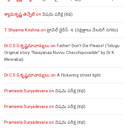
శ్యామకృష్ణ తెన్నేటి
on
విషమ పరీక్ష (క‌థ‌)
T Shyama Krishna
on
ట్రావెల్ డైరీస్ -6 (నక్షత్రాలు నేలదిగే నగరం)
Dr.C.S.G.కృష్ణమాచార్యులు
on
Father! Don’t Die Please! (Telugu
Original story “Naayanaa Nuvvu Chacchipovadde” by Dr K.
Meerabai)
Dr.C.S.G.కృష్ణమాచార్యులు
on
A flickering street light
Prameela Suryadevara
on
విషమ పరీక్ష (క‌థ‌)
Prameela Suryadevara
on
విషమ పరీక్ష (క‌థ‌)
Prameela Suryadevara
on
విషమ పరీక్ష (క‌థ‌)