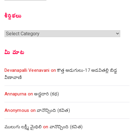
సంచికలు
శీర్షికలు
శీర్షికలు
మీ మాట
Devanapalli Veenavani
on
కొత్త అడుగులు-17 అడవితల్లి బిడ్డ
వీణావాణి
Annapurna
on
అడ్డదారి (కథ)
Anonymous
on
వానొచ్చింది (కవిత)
ములుగు లక్ష్మీ మైథిలి
on
వానొచ్చింది (కవిత)