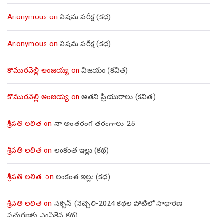
Anonymous
on
విషమ పరీక్ష (క‌థ‌)
Anonymous
on
విషమ పరీక్ష (క‌థ‌)
కొమురవెల్లి అంజయ్య
on
విజయం (కవిత)
కొమురవెల్లి అంజయ్య
on
అతని ప్రియురాలు (కవిత)
శ్రీపతి లలిత
on
నా అంతరంగ తరంగాలు-25
శ్రీపతి లలిత
on
లంకంత ఇల్లు (కథ)
శ్రీపతి లలిత.
on
లంకంత ఇల్లు (కథ)
శ్రీపతి లలిత
on
సక్సెస్ (నెచ్చెలి-2024 కథల పోటీలో సాధారణ
ప్రచురణకు ఎంపికైన కథ)