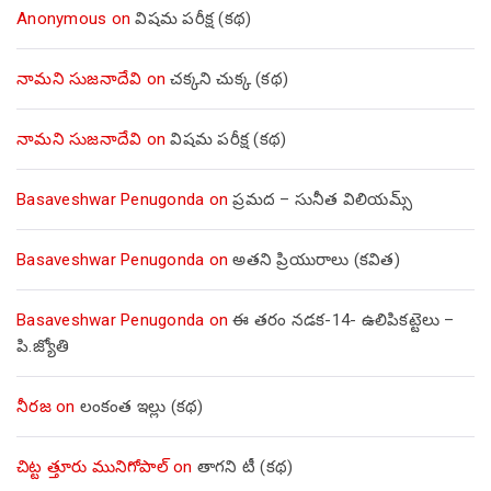
Anonymous
on
విషమ పరీక్ష (క‌థ‌)
నామని సుజనాదేవి
on
చక్కని చుక్క (కథ)
నామని సుజనాదేవి
on
విషమ పరీక్ష (క‌థ‌)
Basaveshwar Penugonda
on
ప్రమద – సునీత విలియమ్స్
Basaveshwar Penugonda
on
అతని ప్రియురాలు (కవిత)
Basaveshwar Penugonda
on
ఈ తరం నడక-14- ఉలిపికట్టెలు –
పి.జ్యోతి
నీరజ
on
లంకంత ఇల్లు (కథ)
చిట్ట త్తూరు మునిగోపాల్
on
తాగని టీ (కథ)