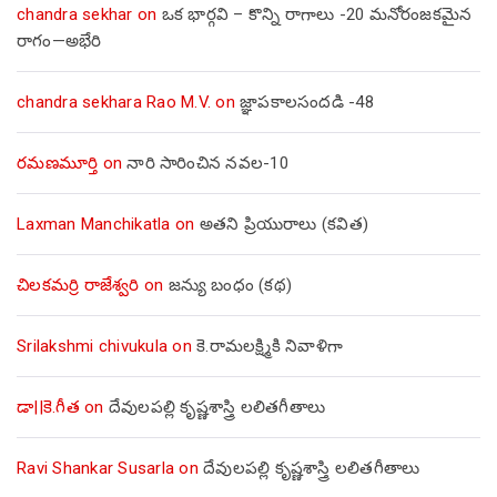
chandra sekhar
on
ఒక భార్గవి – కొన్ని రాగాలు -20 మనోరంజకమైన
రాగం—అభేరి
chandra sekhara Rao M.V.
on
జ్ఞాపకాలసందడి -48
రమణమూర్తి
on
నారి సారించిన నవల-10
Laxman Manchikatla
on
అతని ప్రియురాలు (కవిత)
చిలకమర్రి రాజేశ్వరి
on
జన్యు బంధం (కథ)
Srilakshmi chivukula
on
కె.రామలక్ష్మికి నివాళిగా
డా||కె.గీత
on
దేవులపల్లి కృష్ణశాస్త్రి లలితగీతాలు
Ravi Shankar Susarla
on
దేవులపల్లి కృష్ణశాస్త్రి లలితగీతాలు