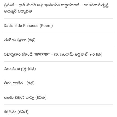
ప్రమద – గాడ్ మదర్ ఆఫ్ ఇండియన్ కార్డియాలజీ – డా.శివరామకృష్ణ
అయ్యర్ పద్మావతి
Dad’s little Princess (Poem)
తంగేడు పూలు (క‌థ‌)
సహస్రధార (హిందీ: सहस्रधारा – డా. బలరామ్ అగ్రవాల్ గారి కథ)
ముందు జాగ్రత్త (క‌థ‌)
తీరం దాటిన… (క‌థ‌)
అంతు చిక్కని దాన్ని (కవిత)
కరదీపం (కవిత)