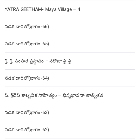
YATRA GEETHAM- Maya Village – 4
నడక దారిలో(భాగం-66)
నడక దారిలో(భాగం-65)
శ్రీ. శ్రీ. సంసార ప్రస్థానం – సరోజా శ్రీ. శ్రీ.
నడక దారిలో(భాగం-64)
పి. శ్రీదేవి కాల్పనిక సాహిత్యం – భిన్నభావనా తాత్వికత
నడక దారిలో(భాగం-63)
నడక దారిలో(భాగం-62)