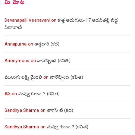
మీ మాట
Devanapalli Veenavani
on
కొత్త అడుగులు-17 అడవితల్లి బిడ్డ
వీణావాణి
Annapurna
on
అడ్డదారి (కథ)
Anonymous
on
వానొచ్చింది (కవిత)
ములుగు లక్ష్మీ మైథిలి
on
వానొచ్చింది (కవిత)
శివ
on
నువ్వు కూడా..? (కవిత)
Sandhya Sharma
on
తాగని టీ (కథ)
Sandhya Sharma
on
నువ్వు కూడా..? (కవిత)