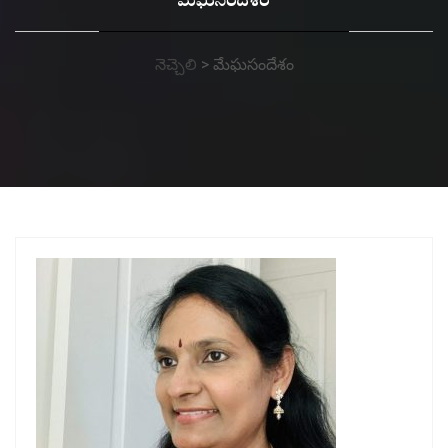
మేఘసందేశం
నెచ్చెలి
>
మేఘసందేశం