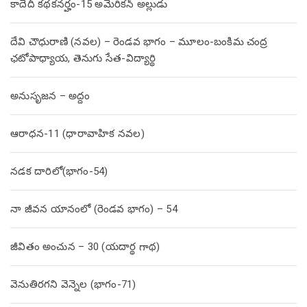
కాదేదీ కథకనర్హం-15 అమెరికన్ అల్లుడు
దేవి చౌధురాణి (నవల) – రెండవ భాగం – మూలం-బంకిమ చంద్ర
ఛటోపాధ్యాయ, తెనుగు సేత-విద్యార్థి
అనుసృజన – అద్దం
ఆరాధన-11 (ధారావాహిక నవల)
నడక దారిలో(భాగం-54)
నా జీవన యానంలో (రెండవ భాగం) – 54
జీవితం అంచున – 30 (యదార్థ గాథ)
వెనుతిరగని వెన్నెల (భాగం-71)