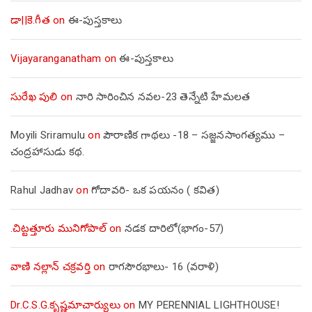
డా||కె.గీత
on
ఈ-పుస్తకాలు
Vijayaranganatham
on
ఈ-పుస్తకాలు
సురేఖ పులి
on
నారి సారించిన నవల-23 తెన్నేటి హేమలత
Moyili Sriramulu
on
పౌరాణిక గాథలు -18 – సజ్జనసాంగత్యము –
చంద్రహాసుడు కథ.
Rahul Jadhav
on
గోదావరి- ఒక పయనం ( కవిత)
.చిట్టత్తూరు మునిగోపాల్
on
నడక దారిలో(భాగం-57)
వాణి నల్లాన్ చక్రవర్తి
on
రాగసౌరభాలు- 16 (వరాళి)
Dr.C.S.G.కృష్ణమాచార్యులు
on
MY PERENNIAL LIGHTHOUSE!