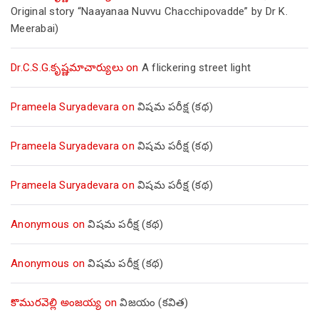
Original story “Naayanaa Nuvvu Chacchipovadde” by Dr K.
Meerabai)
Dr.C.S.G.కృష్ణమాచార్యులు
on
A flickering street light
Prameela Suryadevara
on
విషమ పరీక్ష (క‌థ‌)
Prameela Suryadevara
on
విషమ పరీక్ష (క‌థ‌)
Prameela Suryadevara
on
విషమ పరీక్ష (క‌థ‌)
Anonymous
on
విషమ పరీక్ష (క‌థ‌)
Anonymous
on
విషమ పరీక్ష (క‌థ‌)
కొమురవెల్లి అంజయ్య
on
విజయం (కవిత)