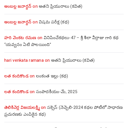
అంబల్ల జనార్దన్
on
అతని ప్రియురాలు (కవిత)
అంబల్ల జనార్దన్
on
విషమ పరీక్ష (క‌థ‌)
హరి వెంకట రమణ
on
వినిపించేకథలు-47 – శ్రీ శీలా వీర్రాజు గారి కథ
“యవ్వనం ఏటి పాలయింది”
hari venkata ramana
on
అతని ప్రియురాలు (కవిత)
లత కందికొండ
on
లంకంత ఇల్లు (కథ)
లత కందికొండ
on
సంపాదకీయం-మే, 2025
తెలికిచెర్ల విజయలక్ష్మి
on
సక్సెస్ (నెచ్చెలి-2024 కథల పోటీలో సాధారణ
ప్రచురణకు ఎంపికైన కథ)