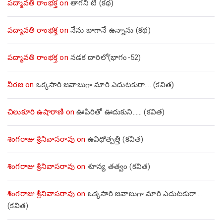
పద్మావతి రాంభక్త
on
తాగని టీ (కథ)
పద్మావతి రాంభక్త
on
నేను బాగానే ఉన్నాను (క‌థ‌)
పద్మావతి రాంభక్త
on
నడక దారిలో(భాగం-52)
నీరజ
on
ఒక్కసారి జవాబుగా మారి ఎదుటకురా…. (కవిత)
చిలుకూరి ఉషారాణి
on
ఊపిరితో ఊదుకుని…… (కవిత)
శింగరాజు శ్రీనివాసరావు
on
ఉవిధోత్పత్తి (కవిత)
శింగరాజు శ్రీనివాసరావు
on
శూన్య తత్వం (కవిత)
శింగరాజు శ్రీనివాసరావు
on
ఒక్కసారి జవాబుగా మారి ఎదుటకురా….
(కవిత)