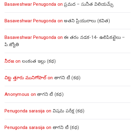
Basaveshwar Penugonda
on
ప్రమద – సునీత విలియమ్స్
Basaveshwar Penugonda
on
అతని ప్రియురాలు (కవిత)
Basaveshwar Penugonda
on
ఈ తరం నడక-14- ఉలిపికట్టెలు –
పి.జ్యోతి
నీరజ
on
లంకంత ఇల్లు (కథ)
చిట్ట త్తూరు మునిగోపాల్
on
తాగని టీ (కథ)
Anonymous
on
తాగని టీ (కథ)
Penugonda sarasija
on
విషమ పరీక్ష (క‌థ‌)
Penugonda sarasija
on
తాగని టీ (కథ)