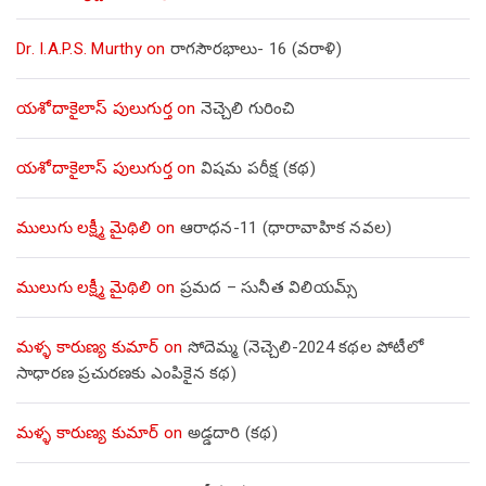
Dr. I.A.P.S. Murthy
on
రాగసౌరభాలు- 16 (వరాళి)
యశోదాకైలాస్ పులుగుర్త
on
నెచ్చెలి గురించి
యశోదాకైలాస్ పులుగుర్త
on
విషమ పరీక్ష (క‌థ‌)
ములుగు లక్ష్మీ మైథిలి
on
ఆరాధన-11 (ధారావాహిక నవల)
ములుగు లక్ష్మీ మైథిలి
on
ప్రమద – సునీత విలియమ్స్
మళ్ళ కారుణ్య కుమార్
on
సోదెమ్మ (నెచ్చెలి-2024 కథల పోటీలో
సాధారణ ప్రచురణకు ఎంపికైన కథ)
మళ్ళ కారుణ్య కుమార్
on
అడ్డదారి (కథ)