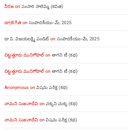
నీరజ
on
సంసారి సాలెమ్మ (కవిత)
డా||కె.గీత
on
సంపాదకీయం-మే, 2025
డా.పి. విజయలక్ష్మి పండిట్
on
సంపాదకీయం-మే, 2025
చిట్టత్తూరు మునిగోపాల్
on
తాగని టీ (కథ)
చిట్టత్తూరు మునిగోపాల్
on
తాగని టీ (కథ)
Anonymous
on
విషమ పరీక్ష (క‌థ‌)
నామని సుజనాదేవి
on
చక్కని చుక్క (కథ)
నామని సుజనాదేవి
on
విషమ పరీక్ష (క‌థ‌)