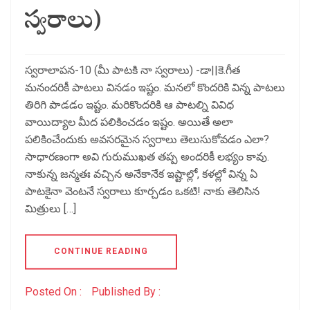
స్వరాలు)
స్వరాలాపన-10 (మీ పాటకి నా స్వరాలు) -డా||కె.గీత
మనందరికీ పాటలు వినడం ఇష్టం. మనలో కొందరికి విన్న పాటలు
తిరిగి పాడడం ఇష్టం. మరికొందరికి ఆ పాటల్ని వివిధ
వాయిద్యాల మీద పలికించడం ఇష్టం. అయితే అలా
పలికించేందుకు అవసరమైన స్వరాలు తెలుసుకోవడం ఎలా?
సాధారణంగా అవి గురుముఖత తప్ప అందరికీ లభ్యం కావు.
నాకున్న జన్మతః వచ్చిన అనేకానేక ఇష్టాల్లో, కళల్లో విన్న ఏ
పాటకైనా వెంటనే స్వరాలు కూర్చడం ఒకటి! నాకు తెలిసిన
మిత్రులు […]
CONTINUE READING
Posted On :
Published By :