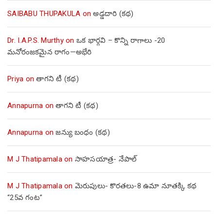
SAIBABU THUPAKULA
on
అడ్డదారి (కథ)
Dr. I.A.P.S. Murthy
on
ఒక భార్గవి – కొన్ని రాగాలు -20
మనోరంజకమైన రాగం—అభేరి
Priya
on
తాగని టీ (కథ)
Annapurna
on
తాగని టీ (కథ)
Annapurna
on
జన్యు బంధం (కథ)
M J Thatipamala
on
సాహసయాత్ర- నేపాల్‌
M J Thatipamala
on
మెరుపులు- కొరతలు-8 ఉమా నూతక్కి కథ
“25వ గంట”