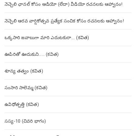
నెచ్చెలి ఛానల్ కోసం ఆడియో (లేదా) వీడియో రచనలకు ఆహ్వానం!
నెచ్చెలి ఆరవ వార్షికోత్సవ ప్రత్యేక సంచిక కోసం రచనలకు ఆహ్వానం!
ఒక్కసారి జవాబుగా మారి ఎదుటకురా…. (కవిత)
ఊపిరితో ఊదుకుని…… (కవిత)
శూన్య తత్వం (కవిత)
సంసారి సాలెమ్మ (కవిత)
ఉవిధోత్పత్తి (కవిత)
సస్య-10 (చివరి భాగం)