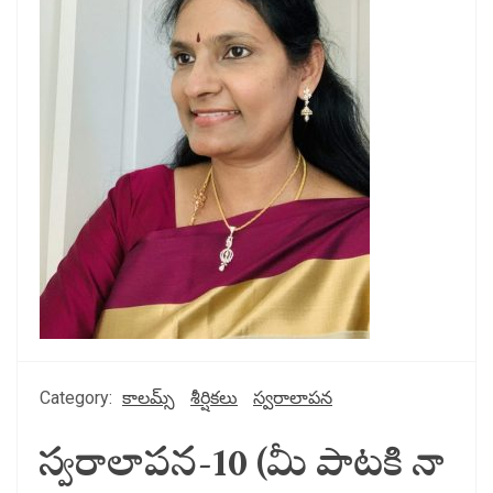
Category:
కాలమ్స్
శీర్షికలు
స్వరాలాపన
స్వరాలాపన-10 (మీ పాటకి నా