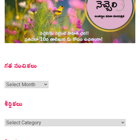
గత సంచికలు
గత
సంచికలు
శీర్షికలు
శీర్షికలు