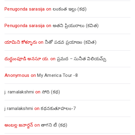
Penugonda sarasija
on
లంకంత ఇల్లు (కథ)
Penugonda sarasija
on
అతని ప్రియురాలు (కవిత)
యామిని కోళ్ళూరు
on
నీతో పడవ ప్రయాణం (కవిత)
దుద్దుంపూడి అనసూ య.
on
ప్రమద – సునీత విలియమ్స్
Anonymous
on
My America Tour -8
j. ramalakshmi
on
సోది (కథ)
j ramalakshmi
on
కథనకుతూహలం-7
అంబల్ల జనార్దన్
on
తాగని టీ (కథ)