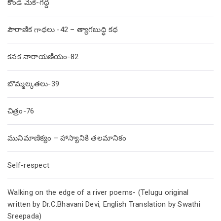
కొండ మేక-గద్ద
పౌరాణిక గాథలు -42 – త్యాగబుద్ధి కథ
కనక నారాయణీయం-82
బొమ్మల్కతలు-39
చిత్రం-76
మునిమాణిక్యం – హాస్యానికి తలమానికం
Self-respect
Walking on the edge of a river poems- (Telugu original
written by Dr.C.Bhavani Devi, English Translation by Swathi
Sreepada)