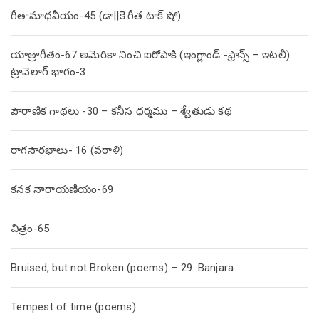
గీతామాధవీయం-45 (డా||కె.గీత టాక్ షో)
యాత్రాగీతం-67 అమెరికా నించి ఐరోపాకి (ఇంగ్లాండ్ -ఫ్రాన్స్ – ఇటలీ)
ట్రావెలాగ్ భాగం-3
పౌరాణిక గాథలు -30 – కనీస ధర్మము – శ్వేతుడు కథ
రాగసౌరభాలు- 16 (వరాళి)
కనక నారాయణీయం-69
చిత్రం-65
Bruised, but not Broken (poems) – 29. Banjara
Tempest of time (poems)