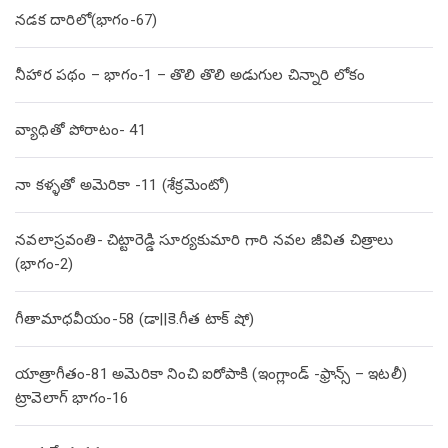
నడక దారిలో(భాగం-67)
నీహార పథం – భాగం-1 – తొలి తొలి అడుగుల చిన్నారి లోకం
వ్యాధితో పోరాటం- 41
నా కళ్ళతో అమెరికా -11 (శేక్రమెంటో)
నవలాస్రవంతి- చిట్టారెడ్డి సూర్యకుమారి గారి నవల జీవిత చిత్రాలు
(భాగం-2)
గీతామాధవీయం-58 (డా||కె.గీత టాక్ షో)
యాత్రాగీతం-81 అమెరికా నించి ఐరోపాకి (ఇంగ్లాండ్ -ఫ్రాన్స్ – ఇటలీ)
ట్రావెలాగ్ భాగం-16