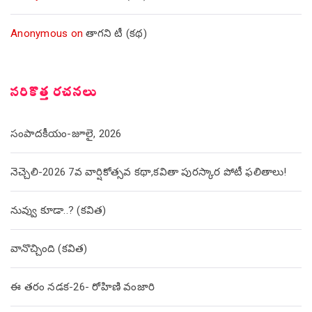
Anonymous
on
తాగని టీ (కథ)
సరికొత్త రచనలు
సంపాదకీయం-జూలై, 2026
నెచ్చెలి-2026 7వ వార్షికోత్సవ కథా,కవితా పురస్కార పోటీ ఫలితాలు!
నువ్వు కూడా..? (కవిత)
వానొచ్చింది (కవిత)
ఈ తరం నడక-26- రోహిణి వంజారి