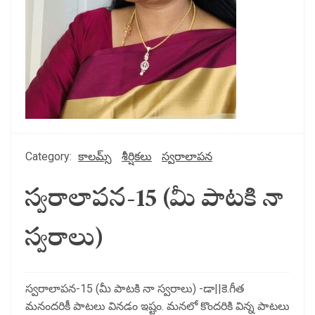
Category:
కాలమ్స్
శీర్షికలు
స్వరాలాపన
స్వరాలాపన-15 (మీ పాటకి నా
స్వరాలు)
స్వరాలాపన-15 (మీ పాటకి నా స్వరాలు) -డా||కె.గీత
మనందరికీ పాటలు వినడం ఇష్టం. మనలో కొందరికి విన్న పాటలు