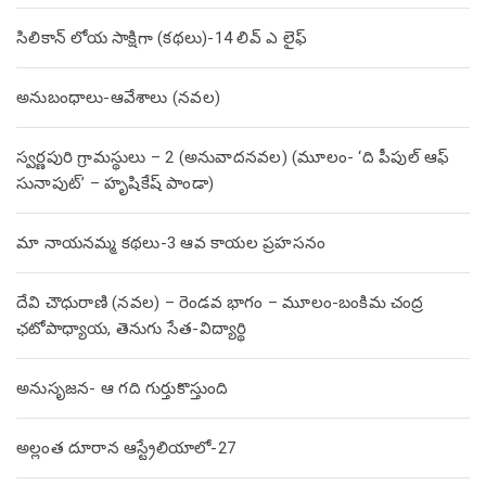
సిలికాన్ లోయ సాక్షిగా (కథలు)-14 లివ్ ఎ లైఫ్
అనుబంధాలు-ఆవేశాలు (నవల)
స్వర్ణపురి గ్రామస్థులు – 2 (అనువాదనవల) (మూలం- ‘ది పీపుల్ ఆఫ్
సునాపుట్’ – హృషికేష్ పాండా)
మా నాయనమ్మ కథలు-3 ఆవ కాయల ప్రహసనం
దేవి చౌధురాణి (నవల) – రెండవ భాగం – మూలం-బంకిమ చంద్ర
ఛటోపాధ్యాయ, తెనుగు సేత-విద్యార్థి
అనుసృజన- ఆ గది గుర్తుకొస్తుంది
అల్లంత దూరాన ఆస్ట్రేలియాలో-27