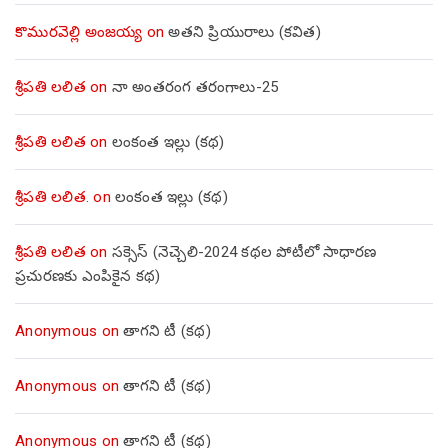
కొమురవెల్లి అంజయ్య
on
అతని ప్రియురాలు (కవిత)
శ్రీపతి లలిత
on
నా అంతరంగ తరంగాలు-25
శ్రీపతి లలిత
on
లంకంత ఇల్లు (కథ)
శ్రీపతి లలిత.
on
లంకంత ఇల్లు (కథ)
శ్రీపతి లలిత
on
సక్సెస్ (నెచ్చెలి-2024 కథల పోటీలో సాధారణ
ప్రచురణకు ఎంపికైన కథ)
Anonymous
on
తాగని టీ (కథ)
Anonymous
on
తాగని టీ (కథ)
Anonymous
on
తాగని టీ (కథ)