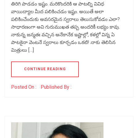
తిరిగి పాడడం ఇష్టం. మరికొందరికి ఆ పాటల్ని వివిధ
వాయిద్యాల మీద పలికించడం ఇష్టం. అయితే అలా
పలికించేందుకు అవసరమైన స్వరాలు తెలుసుకోవడం ఎలా?
సాధారణంగా అవి గురుముఖత తప్ప అందరికీ లభ్యం కావు.
నాకున్న జన్మతః వచ్చిన అనేకానేక ఇష్టాల్లో, కళల్లో విన్న ఏ
పాటకైనా వెంటనే స్వరాలు కూర్చడం ఒకటి! నాకు తెలిసిన
మిత్రులు […]
CONTINUE READING
Posted On :
Published By :