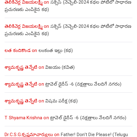
తెలికిచెర్ల విజయలక్ష్మి
on
సక్సెస్ (నెచ్చెలి-2024 కథల పోటీలో సాధారణ
ప్రచురణకు ఎంపికైన కథ)
తెలికిచెర్ల విజయలక్ష్మి
on
సక్సెస్ (నెచ్చెలి-2024 కథల పోటీలో సాధారణ
ప్రచురణకు ఎంపికైన కథ)
లత కందికొండ
on
లంకంత ఇల్లు (కథ)
శ్యామకృష్ణ తెన్నేటి
on
విజయం (కవిత)
శ్యామకృష్ణ తెన్నేటి
on
ట్రావెల్ డైరీస్ -6 (నక్షత్రాలు నేలదిగే నగరం)
శ్యామకృష్ణ తెన్నేటి
on
విషమ పరీక్ష (క‌థ‌)
T Shyama Krishna
on
ట్రావెల్ డైరీస్ -6 (నక్షత్రాలు నేలదిగే నగరం)
Dr.C.S.G.కృష్ణమాచార్యులు
on
Father! Don’t Die Please! (Telugu