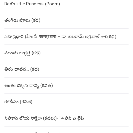
Dad’s little Princess (Poem)
తంగేడు పూలు (క‌థ‌)
సహస్రధార (హిందీ: सहस्रधारा – డా. బలరామ్ అగ్రవాల్ గారి కథ)
ముందు జాగ్రత్త (క‌థ‌)
తీరం దాటిన… (క‌థ‌)
అంతు చిక్కని దాన్ని (కవిత)
కరదీపం (కవిత)
సిలికాన్ లోయ సాక్షిగా (కథలు)-14 లివ్ ఎ లైఫ్