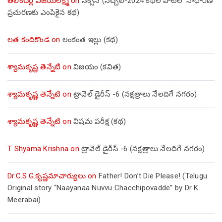
తెలికిచెర్ల విజయలక్ష్మి
on
సక్సెస్ (నెచ్చెలి-2024 కథల పోటీలో సాధారణ
ప్రచురణకు ఎంపికైన కథ)
లత కందికొండ
on
లంకంత ఇల్లు (కథ)
శ్యామకృష్ణ తెన్నేటి
on
విజయం (కవిత)
శ్యామకృష్ణ తెన్నేటి
on
ట్రావెల్ డైరీస్ -6 (నక్షత్రాలు నేలదిగే నగరం)
శ్యామకృష్ణ తెన్నేటి
on
విషమ పరీక్ష (క‌థ‌)
T Shyama Krishna
on
ట్రావెల్ డైరీస్ -6 (నక్షత్రాలు నేలదిగే నగరం)
Dr.C.S.G.కృష్ణమాచార్యులు
on
Father! Don’t Die Please! (Telugu
Original story “Naayanaa Nuvvu Chacchipovadde” by Dr K.
Meerabai)