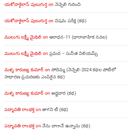
యశోదాకైలాస్ పులుగుర్త
on
నెచ్చెలి గురించి
యశోదాకైలాస్ పులుగుర్త
on
విషమ పరీక్ష (క‌థ‌)
ములుగు లక్ష్మీ మైథిలి
on
ఆరాధన-11 (ధారావాహిక నవల)
ములుగు లక్ష్మీ మైథిలి
on
ప్రమద – సునీత విలియమ్స్
మళ్ళ కారుణ్య కుమార్
on
సోదెమ్మ (నెచ్చెలి-2024 కథల పోటీలో
సాధారణ ప్రచురణకు ఎంపికైన కథ)
మళ్ళ కారుణ్య కుమార్
on
అడ్డదారి (కథ)
పద్మావతి రాంభక్త
on
తాగని టీ (కథ)
పద్మావతి రాంభక్త
on
నేను బాగానే ఉన్నాను (క‌థ‌)