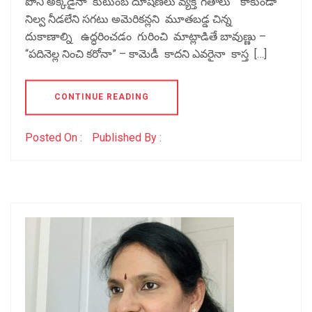
పోనీ అక్కడైనా కుటుంబ దూషణలు వ్యక్తి”గతాలు” కాకుండా
నిల్వ నీడలేని సగటు అమెరికన్లని మూతబడ్డ చిన్న
దుకాణాల్ని ఉద్ధరించడం గురించి మాట్లాడితే బావుణ్ణు –
“పదినెల్ల నించి కరోనా” – కామెడీ కాదని ఎవరైనా కాస్త […]
CONTINUE READING
Posted On :
Published By :