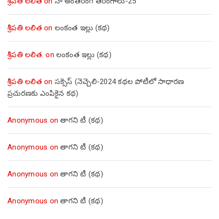
శ్రీపతి లలిత
on
నా అంతరంగ తరంగాలు-25
శ్రీపతి లలిత
on
లంకంత ఇల్లు (కథ)
శ్రీపతి లలిత.
on
లంకంత ఇల్లు (కథ)
శ్రీపతి లలిత
on
సక్సెస్ (నెచ్చెలి-2024 కథల పోటీలో సాధారణ
ప్రచురణకు ఎంపికైన కథ)
Anonymous
on
తాగని టీ (కథ)
Anonymous
on
తాగని టీ (కథ)
Anonymous
on
తాగని టీ (కథ)
Anonymous
on
తాగని టీ (కథ)