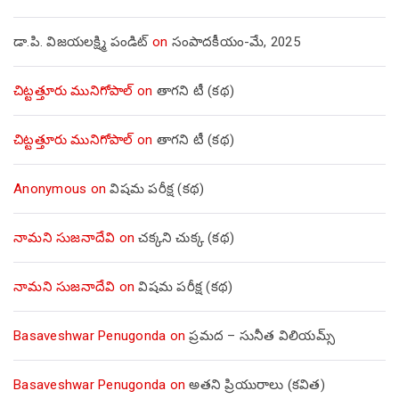
డా.పి. విజయలక్ష్మి పండిట్
on
సంపాదకీయం-మే, 2025
చిట్టత్తూరు మునిగోపాల్
on
తాగని టీ (కథ)
చిట్టత్తూరు మునిగోపాల్
on
తాగని టీ (కథ)
Anonymous
on
విషమ పరీక్ష (క‌థ‌)
నామని సుజనాదేవి
on
చక్కని చుక్క (కథ)
నామని సుజనాదేవి
on
విషమ పరీక్ష (క‌థ‌)
Basaveshwar Penugonda
on
ప్రమద – సునీత విలియమ్స్
Basaveshwar Penugonda
on
అతని ప్రియురాలు (కవిత)