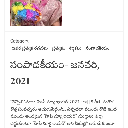
Category:
ఇతర ప్రత్యేక రచనలు
ప్రత్యేకం
శీర్షికలు
సంపాదకీయం
సంపాదకీయం- జనవరి,
2021
“నెచ్చెలి”మాట హేపీ న్యూ ఇయర్-2021 -డా|| కె.గీత మరొక
కొత్త సంవత్సరం అడుగుపెట్టింది… ఎప్పటిలా ముందు రోజే ఇంటి
ముందు అందమైన “హేపీ న్యూ ఇయర్” ముగ్గులు తీర్చి
దిద్దుకుంటూ “హేపీ న్యూ ఇయర్” అని వీథుల్లో అరుచుకుంటూ