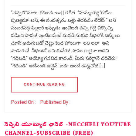
“నెచ్చెలి”మాట గదిబడి -డా|| కె.గీత “హమ్మయ్య ‘కరోనా
పుణ్యమా’ అని, ఈ సంవత్సరం బళ్లు తెరవడం లేదోచ్ “ అని
సంబరపడ్డ పిల్లలకి ఇప్పుడు ఇంటిబడి వచ్చి గట్టి చిక్కొచ్చి
పడింది పాపం! ఇంటిబడంటే మఠమేసుకుని వీధిలోకి దిక్కులు
చూసే అరుగుబడో చెట్టు కింద హాయిగా లల లలా అని
పాడుకునే వీథిబడో అనుకునేరు! పాపం గాలైనా ఆడని
“గదిబడి” అయ్యో గడబిడ కాదండీ, మీరు సరిగ్గానే చదివేరు-
“గదిబడి” అదేనండి ఆన్లైన్ బడి- అంటే ఉన్నచోటి […]
CONTINUE READING
Posted On :
Published By :
నెచ్చెలి యూట్యూబ్ ఛానెల్ -NECCHELI YOUTUBE
CHANNEL-SUBSCRIBE (FREE)