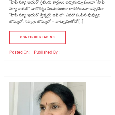
“హేపీ న్యూ ఇయర్” గ్రీటింగు కార్డులు ఇచ్చిపుచ్చుకుంటూ “హేపీ
న్యూ ఇయర్” చాకొలెట్లు పంచుకుంటూ కాకపోయినా ఇప్పటిలా
“హేపీ న్యూ ఇయర్” స్టిక్కర్లో, జిఫ్ లో- ఎవరో పంపిన పువ్వుల
బొమ్మలో, నవ్వుల బొమ్మలో – వాట్సాపులోనో […]
CONTINUE READING
Posted On :
Published By :