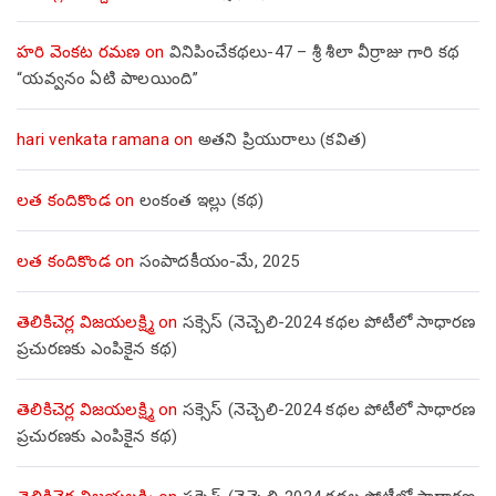
హరి వెంకట రమణ
on
వినిపించేకథలు-47 – శ్రీ శీలా వీర్రాజు గారి కథ
“యవ్వనం ఏటి పాలయింది”
hari venkata ramana
on
అతని ప్రియురాలు (కవిత)
లత కందికొండ
on
లంకంత ఇల్లు (కథ)
లత కందికొండ
on
సంపాదకీయం-మే, 2025
తెలికిచెర్ల విజయలక్ష్మి
on
సక్సెస్ (నెచ్చెలి-2024 కథల పోటీలో సాధారణ
ప్రచురణకు ఎంపికైన కథ)
తెలికిచెర్ల విజయలక్ష్మి
on
సక్సెస్ (నెచ్చెలి-2024 కథల పోటీలో సాధారణ
ప్రచురణకు ఎంపికైన కథ)