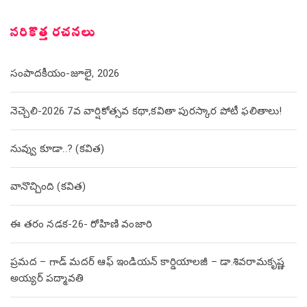
సరికొత్త రచనలు
సంపాదకీయం-జూలై, 2026
నెచ్చెలి-2026 7వ వార్షికోత్సవ కథా,కవితా పురస్కార పోటీ ఫలితాలు!
నువ్వు కూడా..? (కవిత)
వానొచ్చింది (కవిత)
ఈ తరం నడక-26- రోహిణి వంజారి
ప్రమద – గాడ్ మదర్ ఆఫ్ ఇండియన్ కార్డియాలజీ – డా.శివరామకృష్ణ
అయ్యర్ పద్మావతి