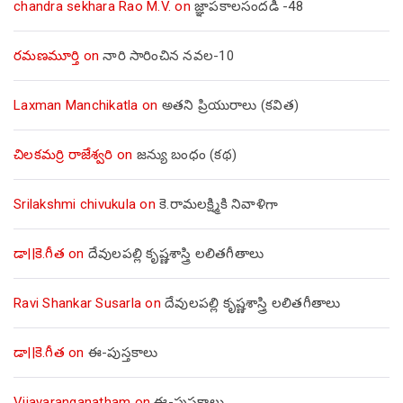
chandra sekhara Rao M.V.
on
జ్ఞాపకాలసందడి -48
రమణమూర్తి
on
నారి సారించిన నవల-10
Laxman Manchikatla
on
అతని ప్రియురాలు (కవిత)
చిలకమర్రి రాజేశ్వరి
on
జన్యు బంధం (కథ)
Srilakshmi chivukula
on
కె.రామలక్ష్మికి నివాళిగా
డా||కె.గీత
on
దేవులపల్లి కృష్ణశాస్త్రి లలితగీతాలు
Ravi Shankar Susarla
on
దేవులపల్లి కృష్ణశాస్త్రి లలితగీతాలు
డా||కె.గీత
on
ఈ-పుస్తకాలు
Vijayaranganatham
on
ఈ-పుస్తకాలు