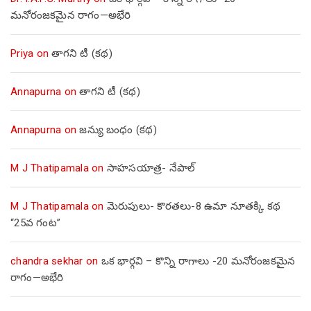
మనోరంజకమైన రాగం—అభేరి
Priya
on
తాగని టీ (కథ)
Annapurna
on
తాగని టీ (కథ)
Annapurna
on
జన్యు బంధం (కథ)
M J Thatipamala
on
సాహసయాత్ర- నేపాల్‌
M J Thatipamala
on
మెరుపులు- కొరతలు-8 ఉమా నూతక్కి కథ
“25వ గంట”
chandra sekhar
on
ఒక భార్గవి – కొన్ని రాగాలు -20 మనోరంజకమైన
రాగం—అభేరి