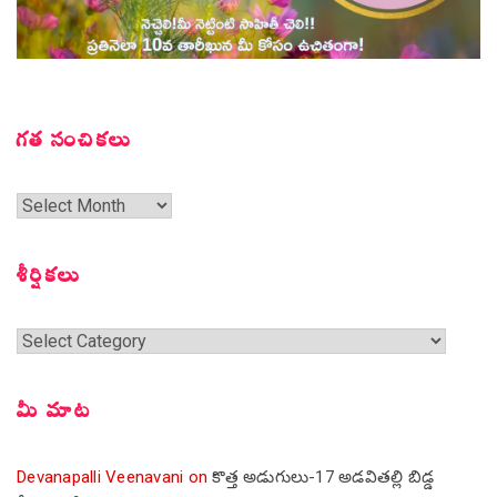
గత సంచికలు
గత
సంచికలు
శీర్షికలు
శీర్షికలు
మీ మాట
Devanapalli Veenavani
on
కొత్త అడుగులు-17 అడవితల్లి బిడ్డ