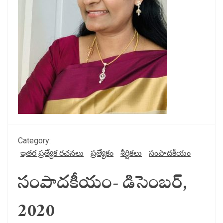
Category:
ఇతర ప్రత్యేక రచనలు
ప్రత్యేకం
శీర్షికలు
సంపాదకీయం
సంపాదకీయం- డిసెంబర్,
2020