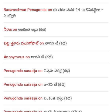
Basaveshwar Penugonda
on
ఈ తరం నడక-14- ఉలిపికట్టెలు –
పి.జ్యోతి
నీరజ
on
లంకంత ఇల్లు (కథ)
చిట్ట త్తూరు మునిగోపాల్
on
తాగని టీ (కథ)
Anonymous
on
తాగని టీ (కథ)
Penugonda sarasija
on
విషమ పరీక్ష (క‌థ‌)
Penugonda sarasija
on
తాగని టీ (కథ)
Penugonda sarasija
on
లంకంత ఇల్లు (కథ)
Penugonda sarasija
on
అతని ప్రియురాలు (కవిత)