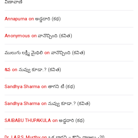
వీణావాణి
Annapurna
on
అడ్డదారి (కథ)
Anonymous
on
వానొచ్చింది (కవిత)
ములుగు లక్ష్మీ మైథిలి
on
వానొచ్చింది (కవిత)
శివ
on
నువ్వు కూడా..? (కవిత)
Sandhya Sharma
on
తాగని టీ (కథ)
Sandhya Sharma
on
నువ్వు కూడా..? (కవిత)
SAIBABU THUPAKULA
on
అడ్డదారి (కథ)
Dr. I.A.P.S. Murthy
on
ఒక భార్గవి – కొన్ని రాగాలు -20