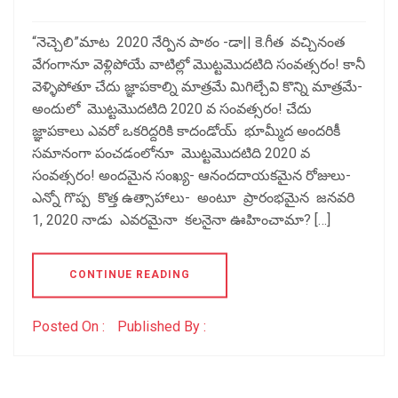
“నెచ్చెలి”మాట 2020 నేర్పిన పాఠం -డా|| కె.గీత వచ్చినంత
వేగంగానూ వెళ్లిపోయే వాటిల్లో మొట్టమొదటిది సంవత్సరం! కానీ
వెళ్ళిపోతూ చేదు జ్ఞాపకాల్ని మాత్రమే మిగిల్చేవి కొన్ని మాత్రమే-
అందులో మొట్టమొదటిది 2020 వ సంవత్సరం! చేదు
జ్ఞాపకాలు ఎవరో ఒకరిద్దరికి కాదండోయ్ భూమ్మీద అందరికీ
సమానంగా పంచడంలోనూ మొట్టమొదటిది 2020 వ
సంవత్సరం! అందమైన సంఖ్య- ఆనందదాయకమైన రోజులు-
ఎన్నో గొప్ప కొత్త ఉత్సాహాలు- అంటూ ప్రారంభమైన జనవరి
1, 2020 నాడు ఎవరమైనా కలనైనా ఊహించామా? […]
CONTINUE READING
Posted On :
Published By :