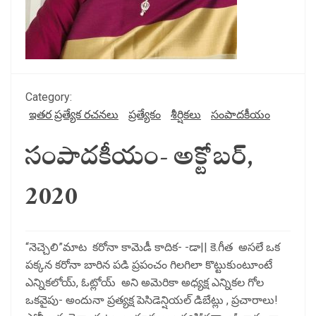
Category:
ఇతర ప్రత్యేక రచనలు
ప్రత్యేకం
శీర్షికలు
సంపాదకీయం
సంపాదకీయం- అక్టోబర్,
2020
“నెచ్చెలి”మాట కరోనా కామెడీ కాదిక- -డా|| కె.గీత అసలే ఒక
పక్కన కరోనా బారిన పడి ప్రపంచం గిలగిలా కొట్టుకుంటూంటే
ఎన్నికలోయ్, ఓట్లోయ్ అని అమెరికా అధ్యక్ష ఎన్నికల గోల
ఒకవైపు- అందునా ప్రత్యక్ష పెసిడెన్షియల్ డిబేట్లు , ప్రచారాలు!