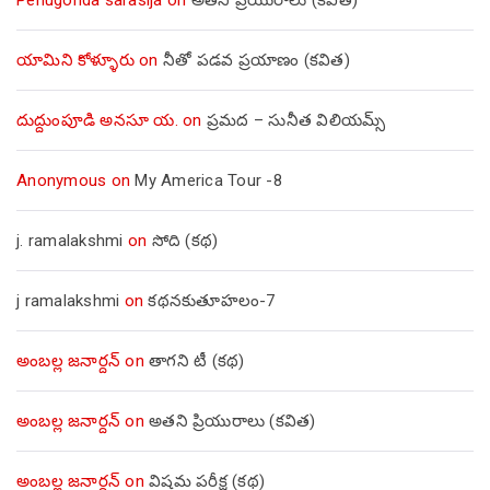
యామిని కోళ్ళూరు
on
నీతో పడవ ప్రయాణం (కవిత)
దుద్దుంపూడి అనసూ య.
on
ప్రమద – సునీత విలియమ్స్
Anonymous
on
My America Tour -8
j. ramalakshmi
on
సోది (కథ)
j ramalakshmi
on
కథనకుతూహలం-7
అంబల్ల జనార్దన్
on
తాగని టీ (కథ)
అంబల్ల జనార్దన్
on
అతని ప్రియురాలు (కవిత)
అంబల్ల జనార్దన్
on
విషమ పరీక్ష (క‌థ‌)