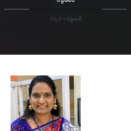
సెప్టెంబర్
నెచ్చెలి
>
సెప్టెంబర్