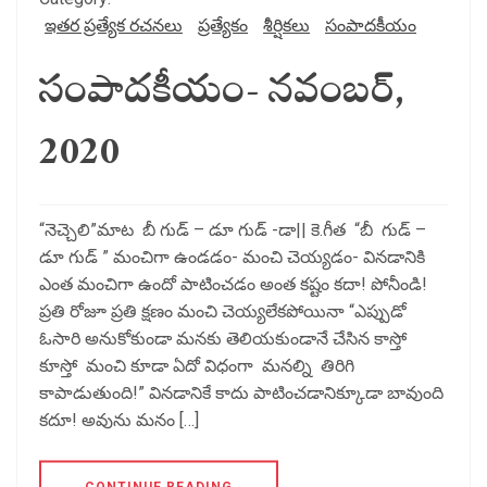
ఇతర ప్రత్యేక రచనలు
ప్రత్యేకం
శీర్షికలు
సంపాదకీయం
సంపాదకీయం- నవంబర్,
2020
“నెచ్చెలి”మాట బీ గుడ్ – డూ గుడ్ -డా|| కె.గీత “బీ గుడ్ –
డూ గుడ్ ” మంచిగా ఉండడం- మంచి చెయ్యడం- వినడానికి
ఎంత మంచిగా ఉందో పాటించడం అంత కష్టం కదా! పోనీండి!
ప్రతి రోజూ ప్రతి క్షణం మంచి చెయ్యలేకపోయినా “ఎప్పుడో
ఓసారి అనుకోకుండా మనకు తెలియకుండానే చేసిన కాస్తో
కూస్తో మంచి కూడా ఏదో విధంగా మనల్ని తిరిగి
కాపాడుతుంది!” వినడానికే కాదు పాటించడానిక్కూడా బావుంది
కదూ! అవును మనం […]