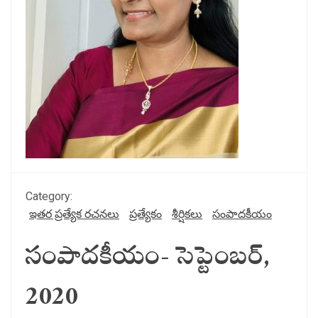
Category:
ఇతర ప్రత్యేక రచనలు
ప్రత్యేకం
శీర్షికలు
సంపాదకీయం
సంపాదకీయం- సెప్టెంబర్,
2020