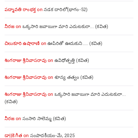
పద్మావతి రాంభక్త
on
నడక దారిలో(భాగం-52)
నీరజ
on
ఒక్కసారి జవాబుగా మారి ఎదుటకురా…. (కవిత)
చిలుకూరి ఉషారాణి
on
ఊపిరితో ఊదుకుని…… (కవిత)
శింగరాజు శ్రీనివాసరావు
on
ఉవిధోత్పత్తి (కవిత)
శింగరాజు శ్రీనివాసరావు
on
శూన్య తత్వం (కవిత)
శింగరాజు శ్రీనివాసరావు
on
ఒక్కసారి జవాబుగా మారి ఎదుటకురా….
(కవిత)
నీరజ
on
సంసారి సాలెమ్మ (కవిత)
డా||కె.గీత
on
సంపాదకీయం-మే, 2025