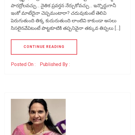
పారద్రోలవచ్చు… నైతిక ప్రవర్తన నేర్చుకోవచ్చు… ఇన్నొద్దుగానీ
ఇంకో మాటేదైనా చెప్పమంటారా? చదువుకుంటే తెలివి
పెరుగుతుంది తిక్క కుదురుతుంది లాంటివి కాకుండా అసలు
సిసలైనవేవిటంటే పొట్టకూటికి తప్పనివైనా తక్కువ తిప్పలు […]
CONTINUE READING
Posted On :
Published By :