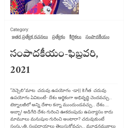
Category:
ఇతర ప్రత్యేక రచనలు
ప్రత్యేకం
శీర్షికలు
సంపాదకీయం
సంపాదకీయం-ఫిబ్రవరి,
2021
“నెచ్చెలి”మాట చదువు ఉపయోగం -డా|| కె.గీత చదువు
ఉపయోగం ఏవిటంటే- దేశం ఆర్థికంగా అభివృద్ధి చెందవచ్చు…
టెక్నాలజీలో అన్ని దేశాల కన్నా ముందుండవచ్చు… దేశం…..
అబ్బా! అడిగేది దేశం గురించి ఊకదంపుడు ఉపన్యాసం కాదు
మామూలు మనుషుల గురించి అంటారా? చదువుకుంటే
సంస్కృతి, సంప్రదాయాలు తెలుసుకోవచ్చు… మూఢనమ్మకాలు