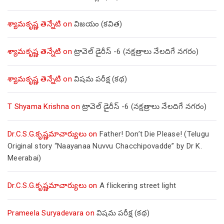
శ్యామకృష్ణ తెన్నేటి
on
విజయం (కవిత)
శ్యామకృష్ణ తెన్నేటి
on
ట్రావెల్ డైరీస్ -6 (నక్షత్రాలు నేలదిగే నగరం)
శ్యామకృష్ణ తెన్నేటి
on
విషమ పరీక్ష (క‌థ‌)
T Shyama Krishna
on
ట్రావెల్ డైరీస్ -6 (నక్షత్రాలు నేలదిగే నగరం)
Dr.C.S.G.కృష్ణమాచార్యులు
on
Father! Don’t Die Please! (Telugu
Original story “Naayanaa Nuvvu Chacchipovadde” by Dr K.
Meerabai)
Dr.C.S.G.కృష్ణమాచార్యులు
on
A flickering street light
Prameela Suryadevara
on
విషమ పరీక్ష (క‌థ‌)