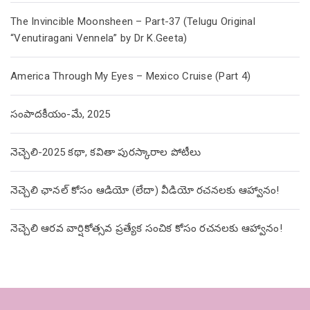
The Invincible Moonsheen – Part-37 (Telugu Original
“Venutiragani Vennela” by Dr K.Geeta)
America Through My Eyes – Mexico Cruise (Part 4)
సంపాదకీయం-మే, 2025
నెచ్చెలి-2025 కథా, కవితా పురస్కారాల పోటీలు
నెచ్చెలి ఛానల్ కోసం ఆడియో (లేదా) వీడియో రచనలకు ఆహ్వానం!
నెచ్చెలి ఆరవ వార్షికోత్సవ ప్రత్యేక సంచిక కోసం రచనలకు ఆహ్వానం!