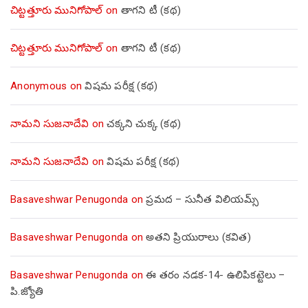
చిట్టత్తూరు మునిగోపాల్
on
తాగని టీ (కథ)
చిట్టత్తూరు మునిగోపాల్
on
తాగని టీ (కథ)
Anonymous
on
విషమ పరీక్ష (క‌థ‌)
నామని సుజనాదేవి
on
చక్కని చుక్క (కథ)
నామని సుజనాదేవి
on
విషమ పరీక్ష (క‌థ‌)
Basaveshwar Penugonda
on
ప్రమద – సునీత విలియమ్స్
Basaveshwar Penugonda
on
అతని ప్రియురాలు (కవిత)
Basaveshwar Penugonda
on
ఈ తరం నడక-14- ఉలిపికట్టెలు –
పి.జ్యోతి