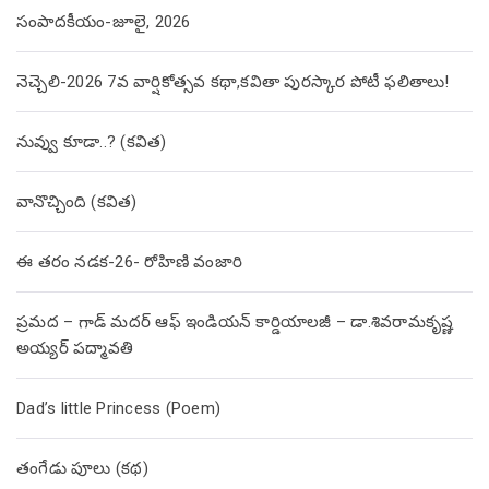
సంపాదకీయం-జూలై, 2026
నెచ్చెలి-2026 7వ వార్షికోత్సవ కథా,కవితా పురస్కార పోటీ ఫలితాలు!
నువ్వు కూడా..? (కవిత)
వానొచ్చింది (కవిత)
ఈ తరం నడక-26- రోహిణి వంజారి
ప్రమద – గాడ్ మదర్ ఆఫ్ ఇండియన్ కార్డియాలజీ – డా.శివరామకృష్ణ
అయ్యర్ పద్మావతి
Dad’s little Princess (Poem)
తంగేడు పూలు (క‌థ‌)