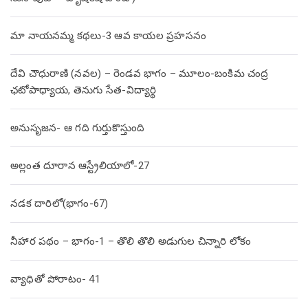
మా నాయనమ్మ కథలు-3 ఆవ కాయల ప్రహసనం
దేవి చౌధురాణి (నవల) – రెండవ భాగం – మూలం-బంకిమ చంద్ర
ఛటోపాధ్యాయ, తెనుగు సేత-విద్యార్థి
అనుసృజన- ఆ గది గుర్తుకొస్తుంది
అల్లంత దూరాన ఆస్ట్రేలియాలో-27
నడక దారిలో(భాగం-67)
నీహార పథం – భాగం-1 – తొలి తొలి అడుగుల చిన్నారి లోకం
వ్యాధితో పోరాటం- 41