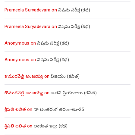
Prameela Suryadevara
on
విషమ పరీక్ష (క‌థ‌)
Prameela Suryadevara
on
విషమ పరీక్ష (క‌థ‌)
Anonymous
on
విషమ పరీక్ష (క‌థ‌)
Anonymous
on
విషమ పరీక్ష (క‌థ‌)
కొమురవెల్లి అంజయ్య
on
విజయం (కవిత)
కొమురవెల్లి అంజయ్య
on
అతని ప్రియురాలు (కవిత)
శ్రీపతి లలిత
on
నా అంతరంగ తరంగాలు-25
శ్రీపతి లలిత
on
లంకంత ఇల్లు (కథ)