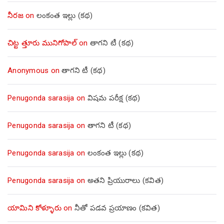
నీరజ
on
లంకంత ఇల్లు (కథ)
చిట్ట త్తూరు మునిగోపాల్
on
తాగని టీ (కథ)
Anonymous
on
తాగని టీ (కథ)
Penugonda sarasija
on
విషమ పరీక్ష (క‌థ‌)
Penugonda sarasija
on
తాగని టీ (కథ)
Penugonda sarasija
on
లంకంత ఇల్లు (కథ)
Penugonda sarasija
on
అతని ప్రియురాలు (కవిత)
యామిని కోళ్ళూరు
on
నీతో పడవ ప్రయాణం (కవిత)