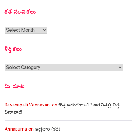
గత సంచికలు
గత
సంచికలు
శీర్షికలు
శీర్షికలు
మీ మాట
Devanapalli Veenavani
on
కొత్త అడుగులు-17 అడవితల్లి బిడ్డ
వీణావాణి
Annapurna
on
అడ్డదారి (కథ)