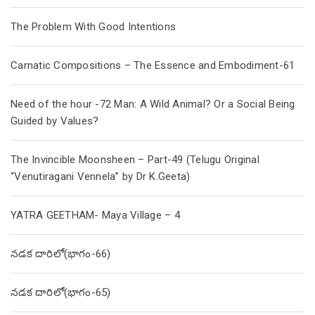
The Problem With Good Intentions
Carnatic Compositions – The Essence and Embodiment-61
Need of the hour -72 Man: A Wild Animal? Or a Social Being
Guided by Values?
The Invincible Moonsheen – Part-49 (Telugu Original
“Venutiragani Vennela” by Dr K.Geeta)
YATRA GEETHAM- Maya Village – 4
నడక దారిలో(భాగం-66)
నడక దారిలో(భాగం-65)