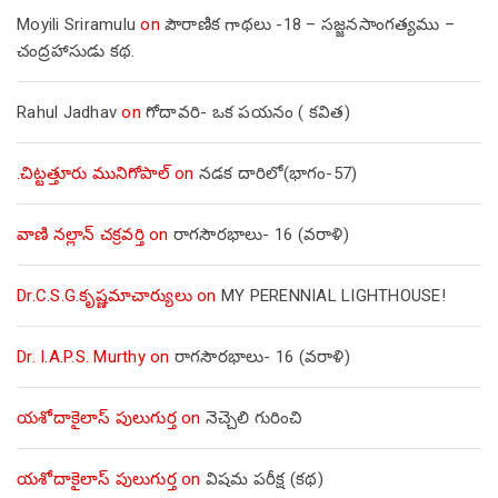
Moyili Sriramulu
on
పౌరాణిక గాథలు -18 – సజ్జనసాంగత్యము –
చంద్రహాసుడు కథ.
Rahul Jadhav
on
గోదావరి- ఒక పయనం ( కవిత)
.చిట్టత్తూరు మునిగోపాల్
on
నడక దారిలో(భాగం-57)
వాణి నల్లాన్ చక్రవర్తి
on
రాగసౌరభాలు- 16 (వరాళి)
Dr.C.S.G.కృష్ణమాచార్యులు
on
MY PERENNIAL LIGHTHOUSE!
Dr. I.A.P.S. Murthy
on
రాగసౌరభాలు- 16 (వరాళి)
యశోదాకైలాస్ పులుగుర్త
on
నెచ్చెలి గురించి
యశోదాకైలాస్ పులుగుర్త
on
విషమ పరీక్ష (క‌థ‌)