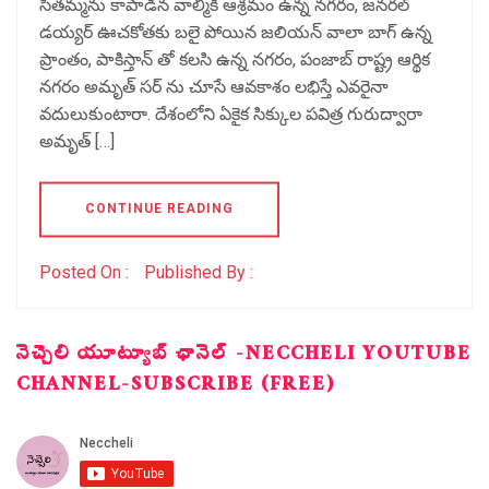
సీతమ్మను కాపాడిన వాల్మికి ఆశ్రమం ఉన్న నగరం, జనరల్
డయ్యర్ ఊచకోతకు బలై పోయిన జలియన్ వాలా బాగ్ ఉన్న
ప్రాంతం, పాకిస్తాన్ తో కలసి ఉన్న నగరం, పంజాబ్ రాష్ట్ర ఆర్థిక
నగరం అమృత్ సర్ ను చూసే ఆవకాశం లభిస్తే ఎవరైనా
వదులుకుంటారా. దేశంలోని ఏకైక సిక్కుల పవిత్ర గురుద్వారా
అమృత్ […]
CONTINUE READING
Posted On :
Published By :
నెచ్చెలి యూట్యూబ్ ఛానెల్ -NECCHELI YOUTUBE
CHANNEL-SUBSCRIBE (FREE)