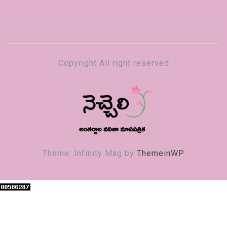
Copyright All right reserved
నెచ్చెలి
వనితా మాస పత్రిక
Theme: Infinity Mag by
ThemeinWP