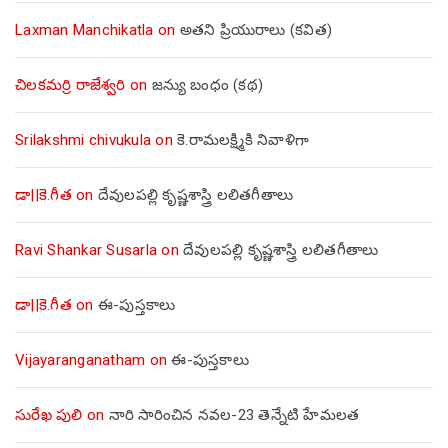
Laxman Manchikatla
on
అతని ప్రియురాలు (కవిత)
చిలకమర్రి రాజేశ్వరి
on
జన్యు బంధం (కథ)
Srilakshmi chivukula
on
కె.రామలక్ష్మికి నివాళిగా
డా||కె.గీత
on
దేవులపల్లి కృష్ణశాస్త్రి లలితగీతాలు
Ravi Shankar Susarla
on
దేవులపల్లి కృష్ణశాస్త్రి లలితగీతాలు
డా||కె.గీత
on
ఈ-పుస్తకాలు
Vijayaranganatham
on
ఈ-పుస్తకాలు
సురేఖ పులి
on
నారి సారించిన నవల-23 తెన్నేటి హేమలత