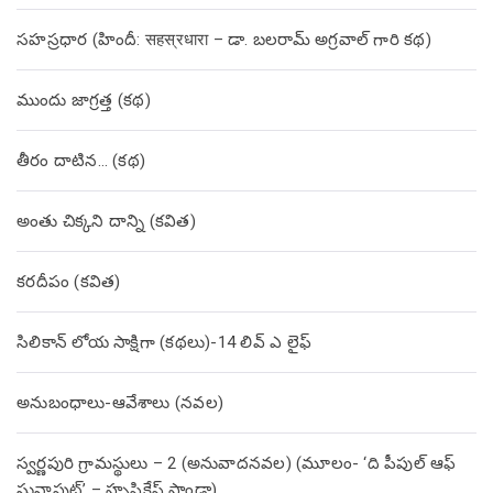
సహస్రధార (హిందీ: सहस्रधारा – డా. బలరామ్ అగ్రవాల్ గారి కథ)
ముందు జాగ్రత్త (క‌థ‌)
తీరం దాటిన… (క‌థ‌)
అంతు చిక్కని దాన్ని (కవిత)
కరదీపం (కవిత)
సిలికాన్ లోయ సాక్షిగా (కథలు)-14 లివ్ ఎ లైఫ్
అనుబంధాలు-ఆవేశాలు (నవల)
స్వర్ణపురి గ్రామస్థులు – 2 (అనువాదనవల) (మూలం- ‘ది పీపుల్ ఆఫ్
సునాపుట్’ – హృషికేష్ పాండా)