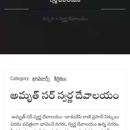
స్వర్ణ దేవాలయం
నెచ్చెలి
>
స్వర్ణ దేవాలయం
Category:
ట్రావెలాగ్స్
శీర్షికలు
అమృత్ సర్ స్వర్ణ దేవాలయం
అమృత్ సర్ స్వర్ణ దేవాలయం -డా.కందేపి రాణి ప్రసాద్ సిక్కులు
పరమ పవిత్రంగా భావించే నగరం, స్వర్ణ దేవాలయం ఉన్న నగరం,