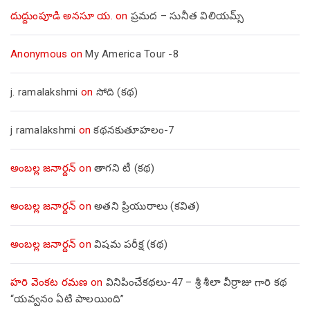
దుద్దుంపూడి అనసూ య.
on
ప్రమద – సునీత విలియమ్స్
Anonymous
on
My America Tour -8
j. ramalakshmi
on
సోది (కథ)
j ramalakshmi
on
కథనకుతూహలం-7
అంబల్ల జనార్దన్
on
తాగని టీ (కథ)
అంబల్ల జనార్దన్
on
అతని ప్రియురాలు (కవిత)
అంబల్ల జనార్దన్
on
విషమ పరీక్ష (క‌థ‌)
హరి వెంకట రమణ
on
వినిపించేకథలు-47 – శ్రీ శీలా వీర్రాజు గారి కథ
“యవ్వనం ఏటి పాలయింది”