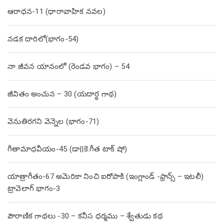
ఆరాధన-11 (ధారావాహిక నవల)
నడక దారిలో(భాగం-54)
నా జీవన యానంలో (రెండవ భాగం) – 54
జీవితం అంచున – 30 (యదార్థ గాథ)
వెనుతిరగని వెన్నెల (భాగం-71)
గీతామాధవీయం-45 (డా||కె.గీత టాక్ షో)
యాత్రాగీతం-67 అమెరికా నించి ఐరోపాకి (ఇంగ్లాండ్ -ఫ్రాన్స్ – ఇటలీ)
ట్రావెలాగ్ భాగం-3
పౌరాణిక గాథలు -30 – కనీస ధర్మము – శ్వేతుడు కథ