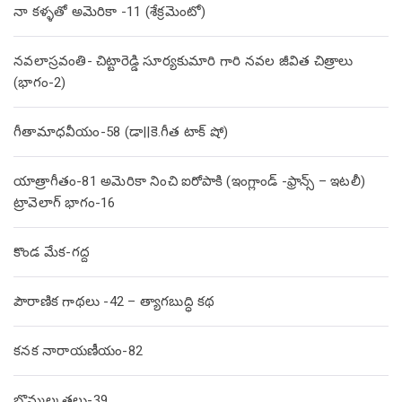
నా కళ్ళతో అమెరికా -11 (శేక్రమెంటో)
నవలాస్రవంతి- చిట్టారెడ్డి సూర్యకుమారి గారి నవల జీవిత చిత్రాలు
(భాగం-2)
గీతామాధవీయం-58 (డా||కె.గీత టాక్ షో)
యాత్రాగీతం-81 అమెరికా నించి ఐరోపాకి (ఇంగ్లాండ్ -ఫ్రాన్స్ – ఇటలీ)
ట్రావెలాగ్ భాగం-16
కొండ మేక-గద్ద
పౌరాణిక గాథలు -42 – త్యాగబుద్ధి కథ
కనక నారాయణీయం-82
బొమ్మల్కతలు-39