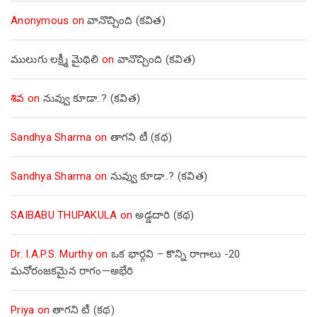
Anonymous
on
వానొచ్చింది (కవిత)
ములుగు లక్ష్మీ మైథిలి
on
వానొచ్చింది (కవిత)
శివ
on
నువ్వు కూడా..? (కవిత)
Sandhya Sharma
on
తాగని టీ (కథ)
Sandhya Sharma
on
నువ్వు కూడా..? (కవిత)
SAIBABU THUPAKULA
on
అడ్డదారి (కథ)
Dr. I.A.P.S. Murthy
on
ఒక భార్గవి – కొన్ని రాగాలు -20
మనోరంజకమైన రాగం—అభేరి
Priya
on
తాగని టీ (కథ)