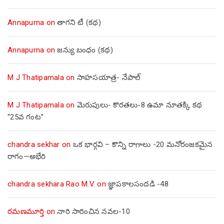
Annapurna
on
తాగని టీ (కథ)
Annapurna
on
జన్యు బంధం (కథ)
M J Thatipamala
on
సాహసయాత్ర- నేపాల్‌
M J Thatipamala
on
మెరుపులు- కొరతలు-8 ఉమా నూతక్కి కథ
“25వ గంట”
chandra sekhar
on
ఒక భార్గవి – కొన్ని రాగాలు -20 మనోరంజకమైన
రాగం—అభేరి
chandra sekhara Rao M.V.
on
జ్ఞాపకాలసందడి -48
రమణమూర్తి
on
నారి సారించిన నవల-10