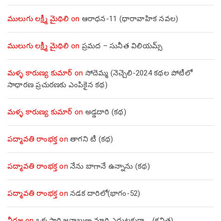
ములుగు లక్ష్మీ మైథిలి
on
ఆరాధన-11 (ధారావాహిక నవల)
ములుగు లక్ష్మీ మైథిలి
on
ప్రమద – సునీత విలియమ్స్
మళ్ళ కారుణ్య కుమార్
on
సోదెమ్మ (నెచ్చెలి-2024 కథల పోటీలో
సాధారణ ప్రచురణకు ఎంపికైన కథ)
మళ్ళ కారుణ్య కుమార్
on
అడ్డదారి (కథ)
పద్మావతి రాంభక్త
on
తాగని టీ (కథ)
పద్మావతి రాంభక్త
on
నేను బాగానే ఉన్నాను (క‌థ‌)
పద్మావతి రాంభక్త
on
నడక దారిలో(భాగం-52)
నీరజ
on
ఒక్కసారి జవాబుగా మారి ఎదుటకురా…. (కవిత)