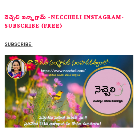
నెచ్చెలి ఇన్స్టాగ్రామ్ -NECCHELI INSTAGRAM-
SUBSCRIBE (FREE)
SUBSCRIBE