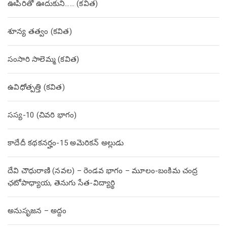
ఊపిరితో ఊదుకుని…… (కవిత)
శూన్య తత్వం (కవిత)
సంసారి సాలెమ్మ (కవిత)
ఉవిధోత్పత్తి (కవిత)
సస్య-10 (చివరి భాగం)
కాదేదీ కథకనర్హం-15 అమెరికన్ అల్లుడు
దేవి చౌధురాణి (నవల) – రెండవ భాగం – మూలం-బంకిమ చంద్ర
ఛటోపాధ్యాయ, తెనుగు సేత-విద్యార్థి
అనుసృజన – అద్దం