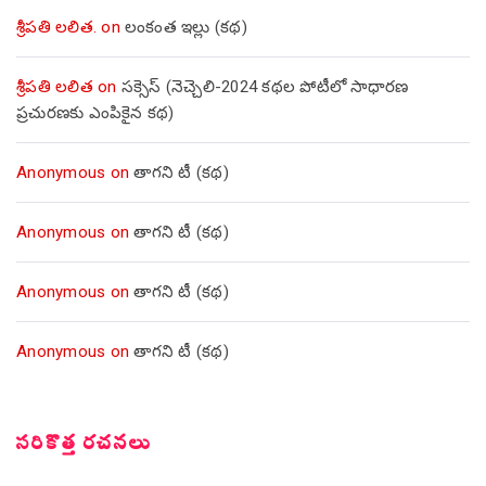
శ్రీపతి లలిత.
on
లంకంత ఇల్లు (కథ)
శ్రీపతి లలిత
on
సక్సెస్ (నెచ్చెలి-2024 కథల పోటీలో సాధారణ
ప్రచురణకు ఎంపికైన కథ)
Anonymous
on
తాగని టీ (కథ)
Anonymous
on
తాగని టీ (కథ)
Anonymous
on
తాగని టీ (కథ)
Anonymous
on
తాగని టీ (కథ)
సరికొత్త రచనలు