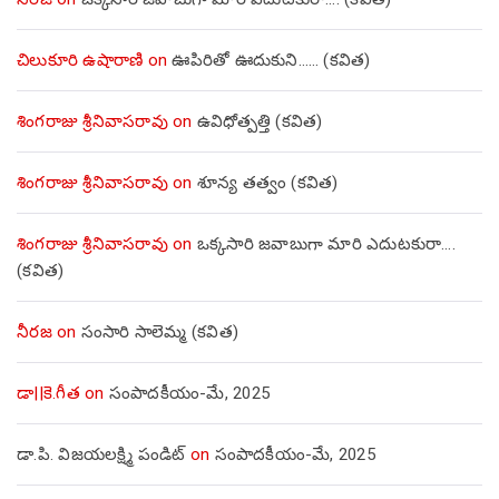
చిలుకూరి ఉషారాణి
on
ఊపిరితో ఊదుకుని…… (కవిత)
శింగరాజు శ్రీనివాసరావు
on
ఉవిధోత్పత్తి (కవిత)
శింగరాజు శ్రీనివాసరావు
on
శూన్య తత్వం (కవిత)
శింగరాజు శ్రీనివాసరావు
on
ఒక్కసారి జవాబుగా మారి ఎదుటకురా….
(కవిత)
నీరజ
on
సంసారి సాలెమ్మ (కవిత)
డా||కె.గీత
on
సంపాదకీయం-మే, 2025
డా.పి. విజయలక్ష్మి పండిట్
on
సంపాదకీయం-మే, 2025