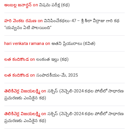
అంబల్ల జనార్దన్
on
విషమ పరీక్ష (క‌థ‌)
హరి వెంకట రమణ
on
వినిపించేకథలు-47 – శ్రీ శీలా వీర్రాజు గారి కథ
“యవ్వనం ఏటి పాలయింది”
hari venkata ramana
on
అతని ప్రియురాలు (కవిత)
లత కందికొండ
on
లంకంత ఇల్లు (కథ)
లత కందికొండ
on
సంపాదకీయం-మే, 2025
తెలికిచెర్ల విజయలక్ష్మి
on
సక్సెస్ (నెచ్చెలి-2024 కథల పోటీలో సాధారణ
ప్రచురణకు ఎంపికైన కథ)
తెలికిచెర్ల విజయలక్ష్మి
on
సక్సెస్ (నెచ్చెలి-2024 కథల పోటీలో సాధారణ
ప్రచురణకు ఎంపికైన కథ)