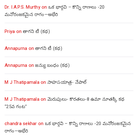
Dr. I.A.P.S. Murthy
on
ఒక భార్గవి – కొన్ని రాగాలు -20
మనోరంజకమైన రాగం—అభేరి
Priya
on
తాగని టీ (కథ)
Annapurna
on
తాగని టీ (కథ)
Annapurna
on
జన్యు బంధం (కథ)
M J Thatipamala
on
సాహసయాత్ర- నేపాల్‌
M J Thatipamala
on
మెరుపులు- కొరతలు-8 ఉమా నూతక్కి కథ
“25వ గంట”
chandra sekhar
on
ఒక భార్గవి – కొన్ని రాగాలు -20 మనోరంజకమైన
రాగం—అభేరి