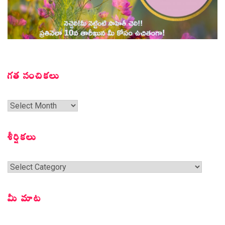
గత సంచికలు
గత
సంచికలు
శీర్షికలు
శీర్షికలు
మీ మాట