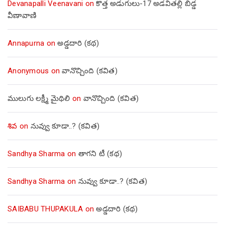
Devanapalli Veenavani
on
కొత్త అడుగులు-17 అడవితల్లి బిడ్డ
వీణావాణి
Annapurna
on
అడ్డదారి (కథ)
Anonymous
on
వానొచ్చింది (కవిత)
ములుగు లక్ష్మీ మైథిలి
on
వానొచ్చింది (కవిత)
శివ
on
నువ్వు కూడా..? (కవిత)
Sandhya Sharma
on
తాగని టీ (కథ)
Sandhya Sharma
on
నువ్వు కూడా..? (కవిత)
SAIBABU THUPAKULA
on
అడ్డదారి (కథ)