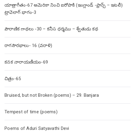
యాత్రాగీతం-67 అమెరికా నించి ఐరోపాకి (ఇంగ్లాండ్ -ఫ్రాన్స్ – ఇటలీ)
ట్రావెలాగ్ భాగం-3
పౌరాణిక గాథలు -30 – కనీస ధర్మము – శ్వేతుడు కథ
రాగసౌరభాలు- 16 (వరాళి)
కనక నారాయణీయం-69
చిత్రం-65
Bruised, but not Broken (poems) – 29. Banjara
Tempest of time (poems)
Poems of Aduri Satyavathi Devi