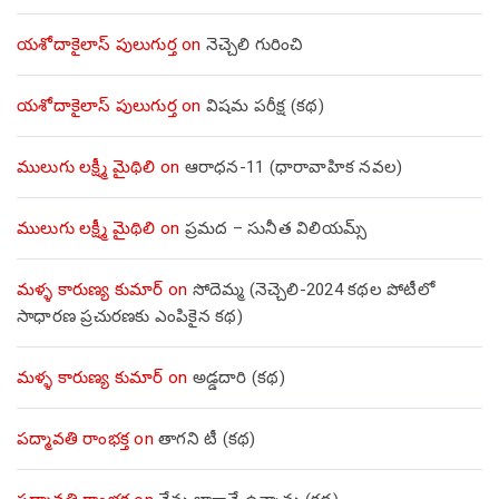
యశోదాకైలాస్ పులుగుర్త
on
నెచ్చెలి గురించి
యశోదాకైలాస్ పులుగుర్త
on
విషమ పరీక్ష (క‌థ‌)
ములుగు లక్ష్మీ మైథిలి
on
ఆరాధన-11 (ధారావాహిక నవల)
ములుగు లక్ష్మీ మైథిలి
on
ప్రమద – సునీత విలియమ్స్
మళ్ళ కారుణ్య కుమార్
on
సోదెమ్మ (నెచ్చెలి-2024 కథల పోటీలో
సాధారణ ప్రచురణకు ఎంపికైన కథ)
మళ్ళ కారుణ్య కుమార్
on
అడ్డదారి (కథ)
పద్మావతి రాంభక్త
on
తాగని టీ (కథ)