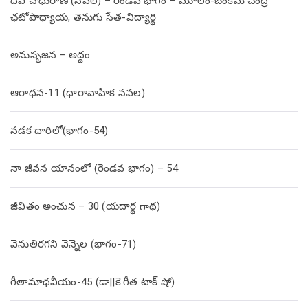
దేవి చౌధురాణి (నవల) – రెండవ భాగం – మూలం-బంకిమ చంద్ర
ఛటోపాధ్యాయ, తెనుగు సేత-విద్యార్థి
అనుసృజన – అద్దం
ఆరాధన-11 (ధారావాహిక నవల)
నడక దారిలో(భాగం-54)
నా జీవన యానంలో (రెండవ భాగం) – 54
జీవితం అంచున – 30 (యదార్థ గాథ)
వెనుతిరగని వెన్నెల (భాగం-71)
గీతామాధవీయం-45 (డా||కె.గీత టాక్ షో)