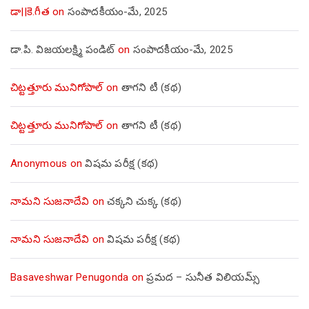
డా||కె.గీత
on
సంపాదకీయం-మే, 2025
డా.పి. విజయలక్ష్మి పండిట్
on
సంపాదకీయం-మే, 2025
చిట్టత్తూరు మునిగోపాల్
on
తాగని టీ (కథ)
చిట్టత్తూరు మునిగోపాల్
on
తాగని టీ (కథ)
Anonymous
on
విషమ పరీక్ష (క‌థ‌)
నామని సుజనాదేవి
on
చక్కని చుక్క (కథ)
నామని సుజనాదేవి
on
విషమ పరీక్ష (క‌థ‌)
Basaveshwar Penugonda
on
ప్రమద – సునీత విలియమ్స్