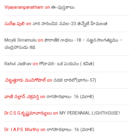
Vijayaranganatham
on
ఈ-పుస్తకాలు
సురేఖ పులి
on
నారి సారించిన నవల-23 తెన్నేటి హేమలత
Moyili Sriramulu
on
పౌరాణిక గాథలు -18 – సజ్జనసాంగత్యము –
చంద్రహాసుడు కథ.
Rahul Jadhav
on
గోదావరి- ఒక పయనం ( కవిత)
.చిట్టత్తూరు మునిగోపాల్
on
నడక దారిలో(భాగం-57)
వాణి నల్లాన్ చక్రవర్తి
on
రాగసౌరభాలు- 16 (వరాళి)
Dr.C.S.G.కృష్ణమాచార్యులు
on
MY PERENNIAL LIGHTHOUSE!
Dr. I.A.P.S. Murthy
on
రాగసౌరభాలు- 16 (వరాళి)