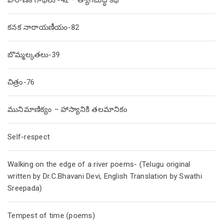
పౌరాణిక గాథలు -42 – త్యాగబుద్ధి కథ
కనక నారాయణీయం-82
బొమ్మల్కతలు-39
చిత్రం-76
మునిమాణిక్యం – హాస్యానికి తలమానికం
Self-respect
Walking on the edge of a river poems- (Telugu original
written by Dr.C.Bhavani Devi, English Translation by Swathi
Sreepada)
Tempest of time (poems)