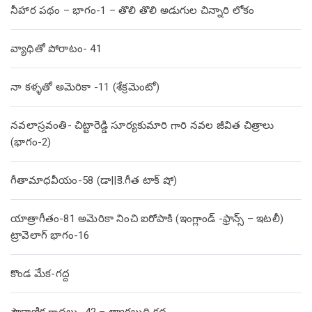
నీహార పథం – భాగం-1 – తొలి తొలి అడుగుల చిన్నారి లోకం
వ్యాధితో పోరాటం- 41
నా కళ్ళతో అమెరికా -11 (శేక్రమెంటో)
నవలాస్రవంతి- చిట్టారెడ్డి సూర్యకుమారి గారి నవల జీవిత చిత్రాలు
(భాగం-2)
గీతామాధవీయం-58 (డా||కె.గీత టాక్ షో)
యాత్రాగీతం-81 అమెరికా నించి ఐరోపాకి (ఇంగ్లాండ్ -ఫ్రాన్స్ – ఇటలీ)
ట్రావెలాగ్ భాగం-16
కొండ మేక-గద్ద