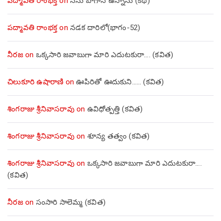
పద్మావతి రాంభక్త
on
నేను బాగానే ఉన్నాను (క‌థ‌)
పద్మావతి రాంభక్త
on
నడక దారిలో(భాగం-52)
నీరజ
on
ఒక్కసారి జవాబుగా మారి ఎదుటకురా…. (కవిత)
చిలుకూరి ఉషారాణి
on
ఊపిరితో ఊదుకుని…… (కవిత)
శింగరాజు శ్రీనివాసరావు
on
ఉవిధోత్పత్తి (కవిత)
శింగరాజు శ్రీనివాసరావు
on
శూన్య తత్వం (కవిత)
శింగరాజు శ్రీనివాసరావు
on
ఒక్కసారి జవాబుగా మారి ఎదుటకురా….
(కవిత)
నీరజ
on
సంసారి సాలెమ్మ (కవిత)