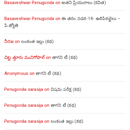
Basaveshwar Penugonda
on
అతని ప్రియురాలు (కవిత)
Basaveshwar Penugonda
on
ఈ తరం నడక-14- ఉలిపికట్టెలు –
పి.జ్యోతి
నీరజ
on
లంకంత ఇల్లు (కథ)
చిట్ట త్తూరు మునిగోపాల్
on
తాగని టీ (కథ)
Anonymous
on
తాగని టీ (కథ)
Penugonda sarasija
on
విషమ పరీక్ష (క‌థ‌)
Penugonda sarasija
on
తాగని టీ (కథ)
Penugonda sarasija
on
లంకంత ఇల్లు (కథ)