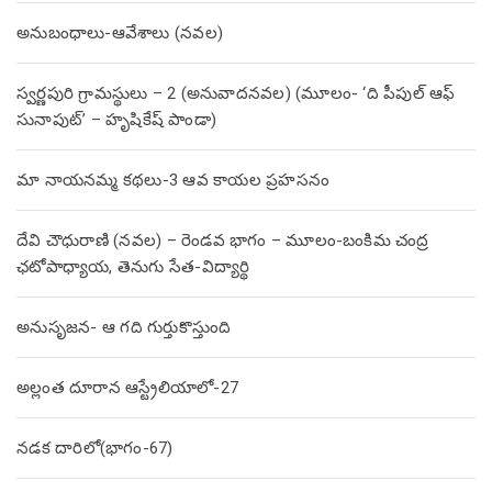
అనుబంధాలు-ఆవేశాలు (నవల)
స్వర్ణపురి గ్రామస్థులు – 2 (అనువాదనవల) (మూలం- ‘ది పీపుల్ ఆఫ్
సునాపుట్’ – హృషికేష్ పాండా)
మా నాయనమ్మ కథలు-3 ఆవ కాయల ప్రహసనం
దేవి చౌధురాణి (నవల) – రెండవ భాగం – మూలం-బంకిమ చంద్ర
ఛటోపాధ్యాయ, తెనుగు సేత-విద్యార్థి
అనుసృజన- ఆ గది గుర్తుకొస్తుంది
అల్లంత దూరాన ఆస్ట్రేలియాలో-27
నడక దారిలో(భాగం-67)