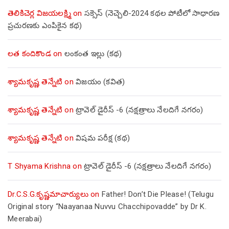
తెలికిచెర్ల విజయలక్ష్మి
on
సక్సెస్ (నెచ్చెలి-2024 కథల పోటీలో సాధారణ
ప్రచురణకు ఎంపికైన కథ)
లత కందికొండ
on
లంకంత ఇల్లు (కథ)
శ్యామకృష్ణ తెన్నేటి
on
విజయం (కవిత)
శ్యామకృష్ణ తెన్నేటి
on
ట్రావెల్ డైరీస్ -6 (నక్షత్రాలు నేలదిగే నగరం)
శ్యామకృష్ణ తెన్నేటి
on
విషమ పరీక్ష (క‌థ‌)
T Shyama Krishna
on
ట్రావెల్ డైరీస్ -6 (నక్షత్రాలు నేలదిగే నగరం)
Dr.C.S.G.కృష్ణమాచార్యులు
on
Father! Don’t Die Please! (Telugu
Original story “Naayanaa Nuvvu Chacchipovadde” by Dr K.
Meerabai)