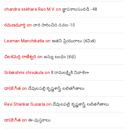
chandra sekhara Rao M.V.
on
జ్ఞాపకాలసందడి -48
రమణమూర్తి
on
నారి సారించిన నవల-10
Laxman Manchikatla
on
అతని ప్రియురాలు (కవిత)
చిలకమర్రి రాజేశ్వరి
on
జన్యు బంధం (కథ)
Srilakshmi chivukula
on
కె.రామలక్ష్మికి నివాళిగా
డా||కె.గీత
on
దేవులపల్లి కృష్ణశాస్త్రి లలితగీతాలు
Ravi Shankar Susarla
on
దేవులపల్లి కృష్ణశాస్త్రి లలితగీతాలు
డా||కె.గీత
on
ఈ-పుస్తకాలు