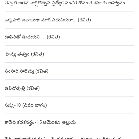
నెచ్చెలి ఆరవ వార్షికోత్సవ ప్రత్యేక సంచిక కోసం రచనలకు ఆహ్వానం!
ఒక్కసారి జవాబుగా మారి ఎదుటకురా…. (కవిత)
ఊపిరితో ఊదుకుని…… (కవిత)
శూన్య తత్వం (కవిత)
సంసారి సాలెమ్మ (కవిత)
ఉవిధోత్పత్తి (కవిత)
సస్య-10 (చివరి భాగం)
కాదేదీ కథకనర్హం-15 అమెరికన్ అల్లుడు