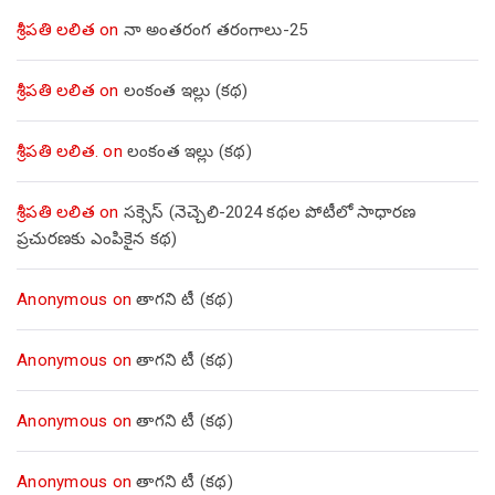
శ్రీపతి లలిత
on
నా అంతరంగ తరంగాలు-25
శ్రీపతి లలిత
on
లంకంత ఇల్లు (కథ)
శ్రీపతి లలిత.
on
లంకంత ఇల్లు (కథ)
శ్రీపతి లలిత
on
సక్సెస్ (నెచ్చెలి-2024 కథల పోటీలో సాధారణ
ప్రచురణకు ఎంపికైన కథ)
Anonymous
on
తాగని టీ (కథ)
Anonymous
on
తాగని టీ (కథ)
Anonymous
on
తాగని టీ (కథ)
Anonymous
on
తాగని టీ (కథ)