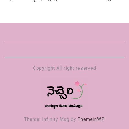
Copyright All right reserved
నెచ్చెలి
వనితా మాస పత్రిక
Theme: Infinity Mag by
ThemeinWP