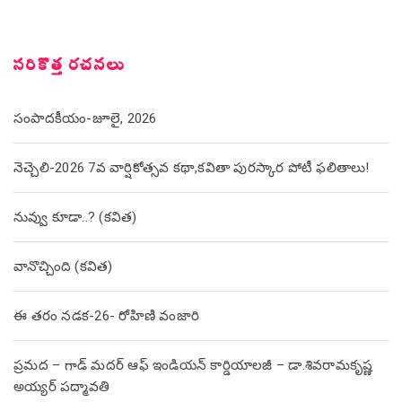
సరికొత్త రచనలు
సంపాదకీయం-జూలై, 2026
నెచ్చెలి-2026 7వ వార్షికోత్సవ కథా,కవితా పురస్కార పోటీ ఫలితాలు!
నువ్వు కూడా..? (కవిత)
వానొచ్చింది (కవిత)
ఈ తరం నడక-26- రోహిణి వంజారి
ప్రమద – గాడ్ మదర్ ఆఫ్ ఇండియన్ కార్డియాలజీ – డా.శివరామకృష్ణ
అయ్యర్ పద్మావతి