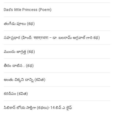
Dad’s little Princess (Poem)
తంగేడు పూలు (క‌థ‌)
సహస్రధార (హిందీ: सहस्रधारा – డా. బలరామ్ అగ్రవాల్ గారి కథ)
ముందు జాగ్రత్త (క‌థ‌)
తీరం దాటిన… (క‌థ‌)
అంతు చిక్కని దాన్ని (కవిత)
కరదీపం (కవిత)
సిలికాన్ లోయ సాక్షిగా (కథలు)-14 లివ్ ఎ లైఫ్