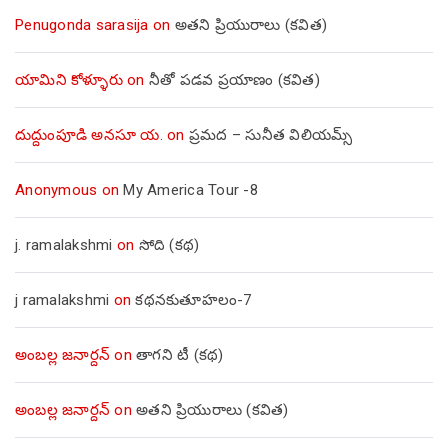
Penugonda sarasija
on
అతని ప్రియురాలు (కవిత)
యామిని కోళ్ళూరు
on
నీతో పడవ ప్రయాణం (కవిత)
దుద్దుంపూడి అనసూ య.
on
ప్రమద – సునీత విలియమ్స్
Anonymous
on
My America Tour -8
j. ramalakshmi
on
సోది (కథ)
j ramalakshmi
on
కథనకుతూహలం-7
అంబల్ల జనార్దన్
on
తాగని టీ (కథ)
అంబల్ల జనార్దన్
on
అతని ప్రియురాలు (కవిత)