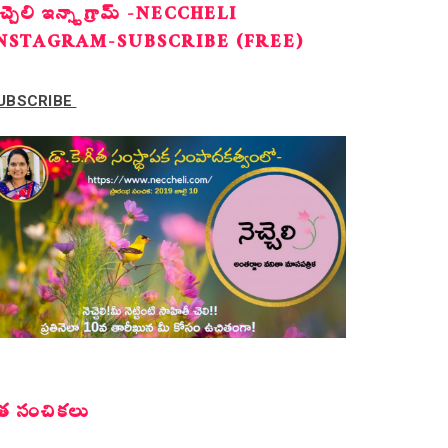
ెచ్చెలి ఇన్స్టాగ్రామ్ -NECCHELI
NSTAGRAM-SUBSCRIBE (FREE)
UBSCRIBE
త సంచికలు