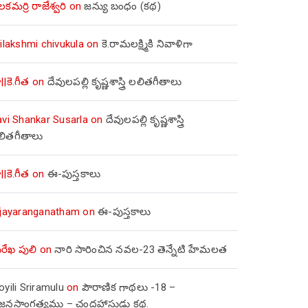
లకమర్రి రాజేశ్వరి
on
జన్యు బంధం (కథ)
ilakshmi chivukula
on
కె.రామలక్ష్మికి నివాళిగా
||కె.గీత
on
దేవులపల్లి కృష్ణశాస్త్రి లలితగీతాలు
avi Shankar Susarla
on
దేవులపల్లి కృష్ణశాస్త్రి
లితగీతాలు
||కె.గీత
on
ఈ-పుస్తకాలు
ijayaranganatham
on
ఈ-పుస్తకాలు
రేఖ పులి
on
నారి సారించిన నవల-23 తెన్నేటి హేమలత
yili Sriramulu
on
పౌరాణిక గాథలు -18 –
జ్జనసాంగత్యము – చంద్రహాసుడు కథ.