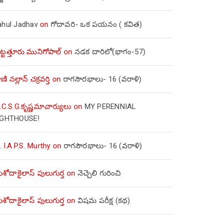
ahul Jadhav
on
గోదావరి- ఒక పయనం ( కవిత)
ిట్టత్తూరు మునిగోపాల్
on
నడక దారిలో(భాగం-57)
ణి నల్లాన్ చక్రవర్తి
on
రాగసౌరభాలు- 16 (వరాళి)
.C.S.G.కృష్ణమాచార్యులు
on
MY PERENNIAL
IGHTHOUSE!
. I.A.P.S. Murthy
on
రాగసౌరభాలు- 16 (వరాళి)
ోదాకైలాస్ పులుగుర్త
on
నెచ్చెలి గురించి
ోదాకైలాస్ పులుగుర్త
on
విషమ పరీక్ష (క‌థ‌)