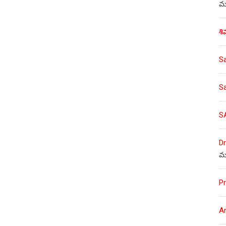
ము
శి
S
S
S
Dr
మ
Pr
A