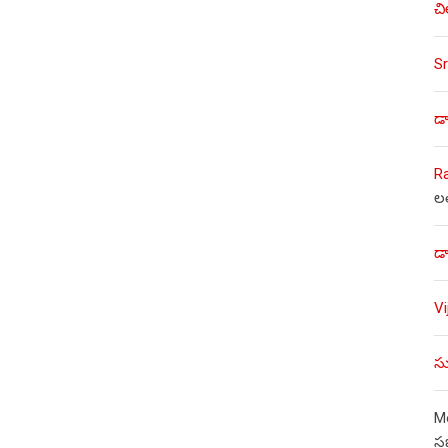
చి
Sr
డా
R
ల
డా
V
సు
Mo
స