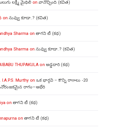
లుగు లక్ష్మీ మైథిలి
on
వానొచ్చింది (కవిత)
వ
on
నువ్వు కూడా..? (కవిత)
andhya Sharma
on
తాగని టీ (కథ)
andhya Sharma
on
నువ్వు కూడా..? (కవిత)
AIBABU THUPAKULA
on
అడ్డదారి (కథ)
. I.A.P.S. Murthy
on
ఒక భార్గవి – కొన్ని రాగాలు -20
నోరంజకమైన రాగం—అభేరి
iya
on
తాగని టీ (కథ)
nnapurna
on
తాగని టీ (కథ)