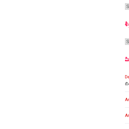
గ
స
శీ
శీర
మ
D
బి
A
A