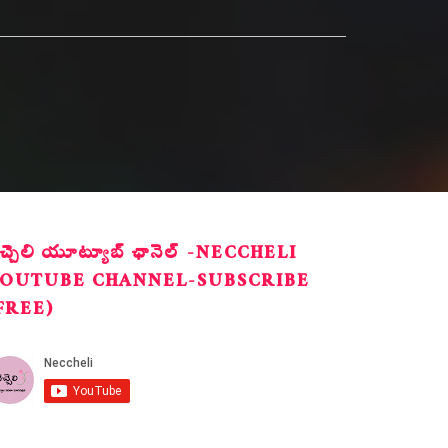
ెచ్చెలి యూట్యూబ్ ఛానెల్ -NECCHELI
OUTUBE CHANNEL-SUBSCRIBE
FREE)