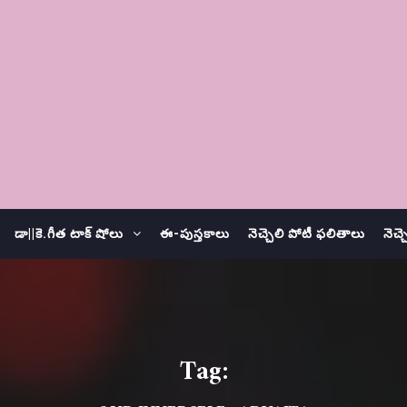
డా||కె.గీత టాక్ షోలు
ఈ-పుస్తకాలు
నెచ్చెలి పోటీ ఫలితాలు
నెచ్
Tag: