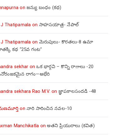
nnapurna
on
జన్యు బంధం (కథ)
 J Thatipamala
on
సాహసయాత్ర- నేపాల్‌
 J Thatipamala
on
మెరుపులు- కొరతలు-8 ఉమా
ూతక్కి కథ “25వ గంట”
handra sekhar
on
ఒక భార్గవి – కొన్ని రాగాలు -20
నోరంజకమైన రాగం—అభేరి
handra sekhara Rao M.V.
on
జ్ఞాపకాలసందడి -48
మణమూర్తి
on
నారి సారించిన నవల-10
axman Manchikatla
on
అతని ప్రియురాలు (కవిత)