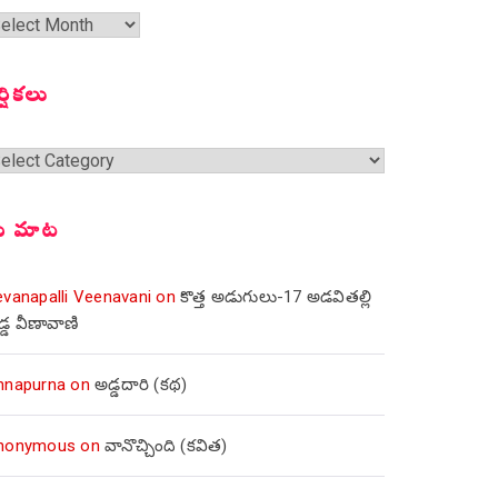
త
ంచికలు
ర్షికలు
్షికలు
ీ మాట
evanapalli Veenavani
on
కొత్త అడుగులు-17 అడవితల్లి
డ్డ వీణావాణి
nnapurna
on
అడ్డదారి (కథ)
nonymous
on
వానొచ్చింది (కవిత)