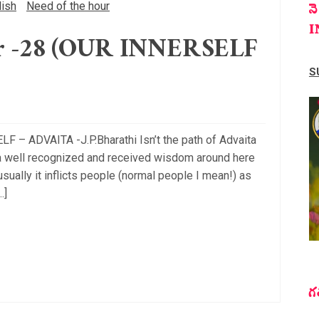
lish
Need of the hour
న
I
ur -28 (OUR INNERSELF
S
 – ADVAITA -J.P.Bharathi Isn’t the path of Advaita
well recognized and received wisdom around here
 usually it inflicts people (normal people I mean!) as
…]
గ