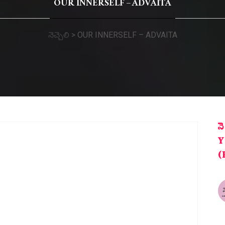
OUR INNERSELF – ADVAITA
నెచ్చెలి
>
OUR INNERSELF – ADVAITA
న
Y
(