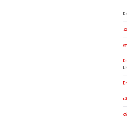
R
.చ
వా
Dr
L
Dr
యశ
యశ