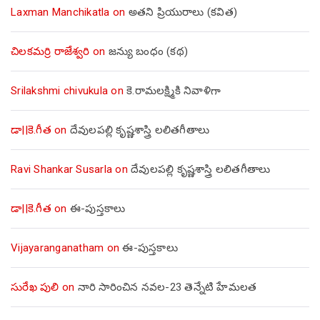
Laxman Manchikatla
on
అతని ప్రియురాలు (కవిత)
చిలకమర్రి రాజేశ్వరి
on
జన్యు బంధం (కథ)
Srilakshmi chivukula
on
కె.రామలక్ష్మికి నివాళిగా
డా||కె.గీత
on
దేవులపల్లి కృష్ణశాస్త్రి లలితగీతాలు
Ravi Shankar Susarla
on
దేవులపల్లి కృష్ణశాస్త్రి లలితగీతాలు
డా||కె.గీత
on
ఈ-పుస్తకాలు
Vijayaranganatham
on
ఈ-పుస్తకాలు
సురేఖ పులి
on
నారి సారించిన నవల-23 తెన్నేటి హేమలత