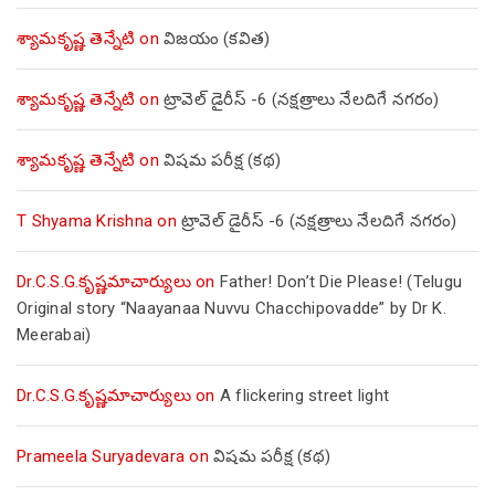
శ్యామకృష్ణ తెన్నేటి
on
విజయం (కవిత)
శ్యామకృష్ణ తెన్నేటి
on
ట్రావెల్ డైరీస్ -6 (నక్షత్రాలు నేలదిగే నగరం)
శ్యామకృష్ణ తెన్నేటి
on
విషమ పరీక్ష (క‌థ‌)
T Shyama Krishna
on
ట్రావెల్ డైరీస్ -6 (నక్షత్రాలు నేలదిగే నగరం)
Dr.C.S.G.కృష్ణమాచార్యులు
on
Father! Don’t Die Please! (Telugu
Original story “Naayanaa Nuvvu Chacchipovadde” by Dr K.
Meerabai)
Dr.C.S.G.కృష్ణమాచార్యులు
on
A flickering street light
Prameela Suryadevara
on
విషమ పరీక్ష (క‌థ‌)