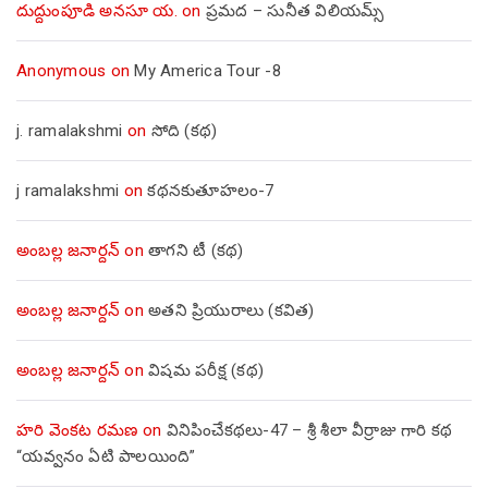
దుద్దుంపూడి అనసూ య.
on
ప్రమద – సునీత విలియమ్స్
Anonymous
on
My America Tour -8
j. ramalakshmi
on
సోది (కథ)
j ramalakshmi
on
కథనకుతూహలం-7
అంబల్ల జనార్దన్
on
తాగని టీ (కథ)
అంబల్ల జనార్దన్
on
అతని ప్రియురాలు (కవిత)
అంబల్ల జనార్దన్
on
విషమ పరీక్ష (క‌థ‌)
హరి వెంకట రమణ
on
వినిపించేకథలు-47 – శ్రీ శీలా వీర్రాజు గారి కథ
“యవ్వనం ఏటి పాలయింది”