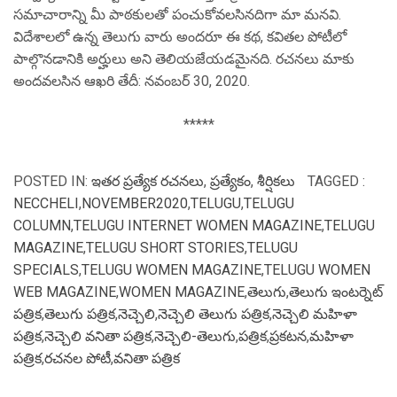
సమాచారాన్ని మీ పాఠకులతో పంచుకోవలసినదిగా మా మనవి.
విదేశాలలో ఉన్న తెలుగు వారు అందరూ ఈ కథ, కవితల పోటీలో
పాల్గొనడానికి అర్హులు అని తెలియజేయడమైనది. రచనలు మాకు
అందవలసిన ఆఖరి తేదీ: నవంబర్ 30, 2020.
*****
POSTED IN:
ఇతర ప్రత్యేక రచనలు
,
ప్రత్యేకం
,
శీర్షికలు
TAGGED :
NECCHELI
,
NOVEMBER2020
,
TELUGU
,
TELUGU
COLUMN
,
TELUGU INTERNET WOMEN MAGAZINE
,
TELUGU
MAGAZINE
,
TELUGU SHORT STORIES
,
TELUGU
SPECIALS
,
TELUGU WOMEN MAGAZINE
,
TELUGU WOMEN
WEB MAGAZINE
,
WOMEN MAGAZINE
,
తెలుగు
,
తెలుగు ఇంటర్నెట్
పత్రిక
,
తెలుగు పత్రిక
,
నెచ్చెలి
,
నెచ్చెలి తెలుగు పత్రిక
,
నెచ్చెలి మహిళా
పత్రిక
,
నెచ్చెలి వనితా పత్రిక
,
నెచ్చెలి-తెలుగు
,
పత్రిక
,
ప్రకటన
,
మహిళా
పత్రిక
,
రచనల పోటీ
,
వనితా పత్రిక