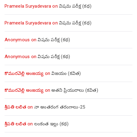
Prameela Suryadevara
on
విషమ పరీక్ష (క‌థ‌)
Prameela Suryadevara
on
విషమ పరీక్ష (క‌థ‌)
Anonymous
on
విషమ పరీక్ష (క‌థ‌)
Anonymous
on
విషమ పరీక్ష (క‌థ‌)
కొమురవెల్లి అంజయ్య
on
విజయం (కవిత)
కొమురవెల్లి అంజయ్య
on
అతని ప్రియురాలు (కవిత)
శ్రీపతి లలిత
on
నా అంతరంగ తరంగాలు-25
శ్రీపతి లలిత
on
లంకంత ఇల్లు (కథ)