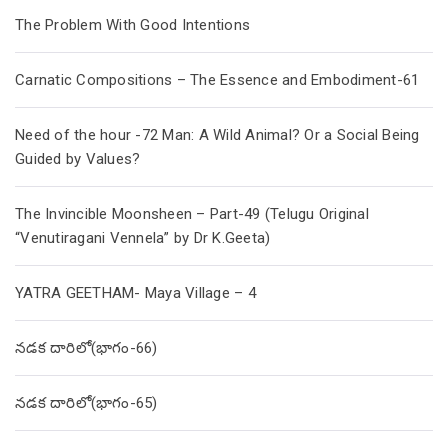
The Problem With Good Intentions
Carnatic Compositions – The Essence and Embodiment-61
Need of the hour -72 Man: A Wild Animal? Or a Social Being
Guided by Values?
The Invincible Moonsheen – Part-49 (Telugu Original
“Venutiragani Vennela” by Dr K.Geeta)
YATRA GEETHAM- Maya Village – 4
నడక దారిలో(భాగం-66)
నడక దారిలో(భాగం-65)