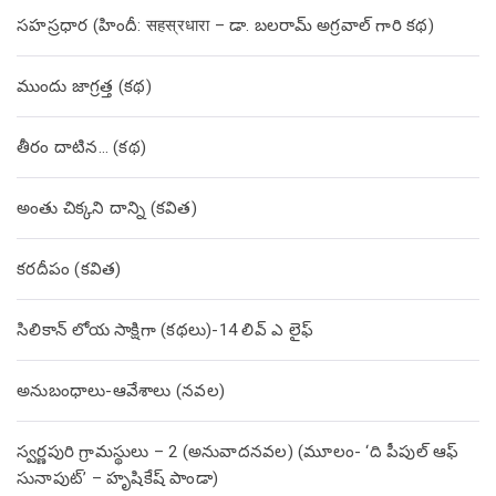
సహస్రధార (హిందీ: सहस्रधारा – డా. బలరామ్ అగ్రవాల్ గారి కథ)
ముందు జాగ్రత్త (క‌థ‌)
తీరం దాటిన… (క‌థ‌)
అంతు చిక్కని దాన్ని (కవిత)
కరదీపం (కవిత)
సిలికాన్ లోయ సాక్షిగా (కథలు)-14 లివ్ ఎ లైఫ్
అనుబంధాలు-ఆవేశాలు (నవల)
స్వర్ణపురి గ్రామస్థులు – 2 (అనువాదనవల) (మూలం- ‘ది పీపుల్ ఆఫ్
సునాపుట్’ – హృషికేష్ పాండా)