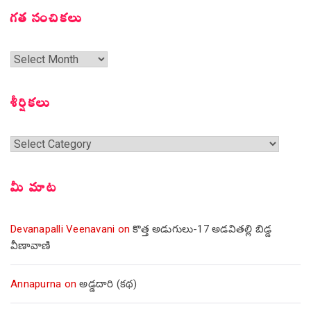
గత సంచికలు
గత
సంచికలు
శీర్షికలు
శీర్షికలు
మీ మాట
Devanapalli Veenavani
on
కొత్త అడుగులు-17 అడవితల్లి బిడ్డ
వీణావాణి
Annapurna
on
అడ్డదారి (కథ)