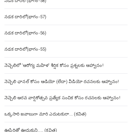
నడక దారిలో(భాగం-58)
నడక దారిలో(భాగం-57)
నడక దారిలో(భాగం-56)
నడక దారిలో(భాగం-55)
నెచ్చెలిలో ‘ఆరోగ్య మహిళ’ శీర్షిక కోసం ప్రశ్నలకు ఆహ్వానం!
నెచ్చెలి ఛానల్ కోసం ఆడియో (లేదా) వీడియో రచనలకు ఆహ్వానం!
నెచ్చెలి ఆరవ వార్షికోత్సవ ప్రత్యేక సంచిక కోసం రచనలకు ఆహ్వానం!
ఒక్కసారి జవాబుగా మారి ఎదుటకురా…. (కవిత)
ఊపిరితో ఊదుకుని…… (కవిత)