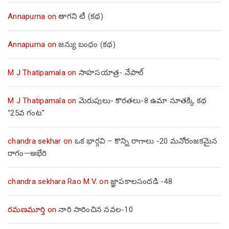
Annapurna
on
తాగని టీ (కథ)
Annapurna
on
జన్యు బంధం (కథ)
M J Thatipamala
on
సాహసయాత్ర- నేపాల్‌
M J Thatipamala
on
మెరుపులు- కొరతలు-8 ఉమా నూతక్కి కథ
“25వ గంట”
chandra sekhar
on
ఒక భార్గవి – కొన్ని రాగాలు -20 మనోరంజకమైన
రాగం—అభేరి
chandra sekhara Rao M.V.
on
జ్ఞాపకాలసందడి -48
రమణమూర్తి
on
నారి సారించిన నవల-10