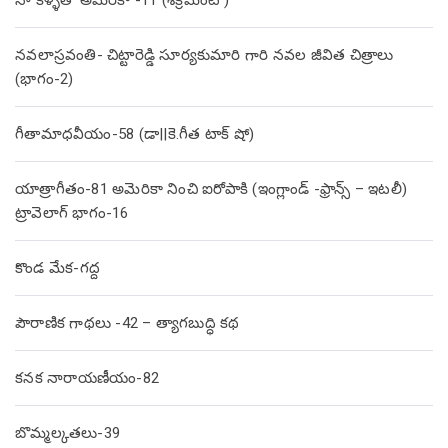
నా కళ్ళతో అమెరికా -11 (శేక్రమెంటో)
నవలాస్రవంతి- చిట్టారెడ్డి సూర్యకుమారి గారి నవల జీవిత చిత్రాలు
(భాగం-2)
గీతామాధవీయం-58 (డా||కె.గీత టాక్ షో)
యాత్రాగీతం-81 అమెరికా నించి ఐరోపాకి (ఇంగ్లాండ్ -ఫ్రాన్స్ – ఇటలీ)
ట్రావెలాగ్ భాగం-16
కొండ మేక-గద్ద
పౌరాణిక గాథలు -42 – త్యాగబుద్ధి కథ
కనక నారాయణీయం-82
బొమ్మల్కతలు-39