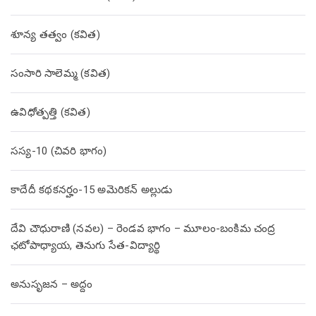
శూన్య తత్వం (కవిత)
సంసారి సాలెమ్మ (కవిత)
ఉవిధోత్పత్తి (కవిత)
సస్య-10 (చివరి భాగం)
కాదేదీ కథకనర్హం-15 అమెరికన్ అల్లుడు
దేవి చౌధురాణి (నవల) – రెండవ భాగం – మూలం-బంకిమ చంద్ర
ఛటోపాధ్యాయ, తెనుగు సేత-విద్యార్థి
అనుసృజన – అద్దం