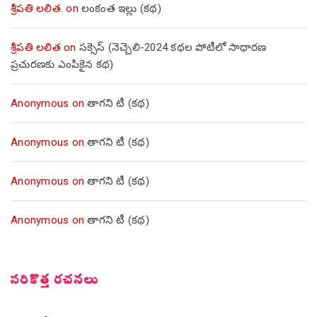
శ్రీపతి లలిత.
on
లంకంత ఇల్లు (కథ)
శ్రీపతి లలిత
on
సక్సెస్ (నెచ్చెలి-2024 కథల పోటీలో సాధారణ
ప్రచురణకు ఎంపికైన కథ)
Anonymous
on
తాగని టీ (కథ)
Anonymous
on
తాగని టీ (కథ)
Anonymous
on
తాగని టీ (కథ)
Anonymous
on
తాగని టీ (కథ)
సరికొత్త రచనలు