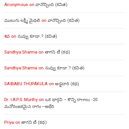
Anonymous
on
వానొచ్చింది (కవిత)
ములుగు లక్ష్మీ మైథిలి
on
వానొచ్చింది (కవిత)
శివ
on
నువ్వు కూడా..? (కవిత)
Sandhya Sharma
on
తాగని టీ (కథ)
Sandhya Sharma
on
నువ్వు కూడా..? (కవిత)
SAIBABU THUPAKULA
on
అడ్డదారి (కథ)
Dr. I.A.P.S. Murthy
on
ఒక భార్గవి – కొన్ని రాగాలు -20
మనోరంజకమైన రాగం—అభేరి
Priya
on
తాగని టీ (కథ)