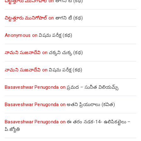
చిట్టత్తూరు మునిగోపాల్
on
తాగని టీ (కథ)
చిట్టత్తూరు మునిగోపాల్
on
తాగని టీ (కథ)
Anonymous
on
విషమ పరీక్ష (క‌థ‌)
నామని సుజనాదేవి
on
చక్కని చుక్క (కథ)
నామని సుజనాదేవి
on
విషమ పరీక్ష (క‌థ‌)
Basaveshwar Penugonda
on
ప్రమద – సునీత విలియమ్స్
Basaveshwar Penugonda
on
అతని ప్రియురాలు (కవిత)
Basaveshwar Penugonda
on
ఈ తరం నడక-14- ఉలిపికట్టెలు –
పి.జ్యోతి