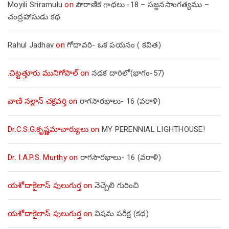
Moyili Sriramulu
on
పౌరాణిక గాథలు -18 – సజ్జనసాంగత్యము –
చంద్రహాసుడు కథ.
Rahul Jadhav
on
గోదావరి- ఒక పయనం ( కవిత)
.చిట్టత్తూరు మునిగోపాల్
on
నడక దారిలో(భాగం-57)
వాణి నల్లాన్ చక్రవర్తి
on
రాగసౌరభాలు- 16 (వరాళి)
Dr.C.S.G.కృష్ణమాచార్యులు
on
MY PERENNIAL LIGHTHOUSE!
Dr. I.A.P.S. Murthy
on
రాగసౌరభాలు- 16 (వరాళి)
యశోదాకైలాస్ పులుగుర్త
on
నెచ్చెలి గురించి
యశోదాకైలాస్ పులుగుర్త
on
విషమ పరీక్ష (క‌థ‌)