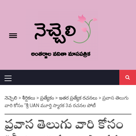
Skip
నెచ్చెలి
to
content
e
Toggle
menu
వనితా మాస పత్రిక
Primary
Menu
నెచ్చెలి
>
శీర్షికలు
>
ప్రత్యేకం
>
ఇతర ప్రత్యేక రచనలు
>
ప్రవాస తెలుగు
వారి కోసం “శ్రీ UAN మూర్తి స్మారక 3వ రచనల పోటీ
ప్రవాస తెలుగు వారి కోసం