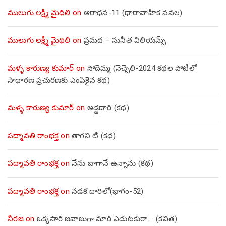
ములుగు లక్ష్మీ మైథిలి
on
ఆరాధన-11 (ధారావాహిక నవల)
ములుగు లక్ష్మీ మైథిలి
on
ప్రమద – సునీత విలియమ్స్
మళ్ళ కారుణ్య కుమార్
on
సోదెమ్మ (నెచ్చెలి-2024 కథల పోటీలో
సాధారణ ప్రచురణకు ఎంపికైన కథ)
మళ్ళ కారుణ్య కుమార్
on
అడ్డదారి (కథ)
పద్మావతి రాంభక్త
on
తాగని టీ (కథ)
పద్మావతి రాంభక్త
on
నేను బాగానే ఉన్నాను (క‌థ‌)
పద్మావతి రాంభక్త
on
నడక దారిలో(భాగం-52)
నీరజ
on
ఒక్కసారి జవాబుగా మారి ఎదుటకురా…. (కవిత)