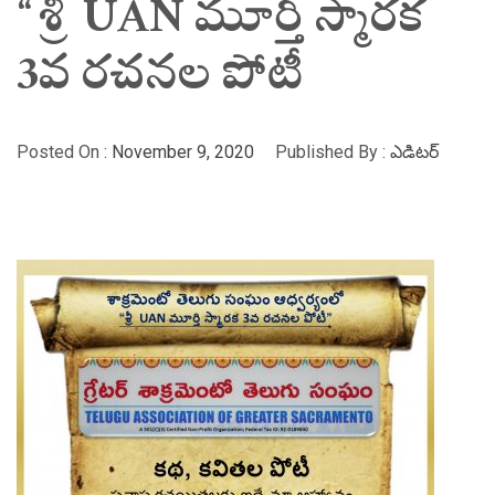
“శ్రీ UAN మూర్తి స్మారక
3వ రచనల పోటీ
Posted On :
November 9, 2020
Published By :
ఎడిటర్