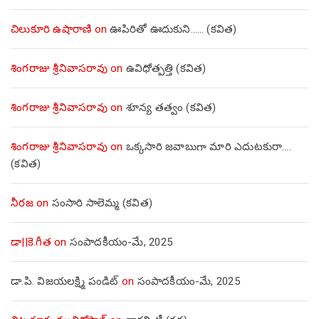
చిలుకూరి ఉషారాణి
on
ఊపిరితో ఊదుకుని…… (కవిత)
శింగరాజు శ్రీనివాసరావు
on
ఉవిధోత్పత్తి (కవిత)
శింగరాజు శ్రీనివాసరావు
on
శూన్య తత్వం (కవిత)
శింగరాజు శ్రీనివాసరావు
on
ఒక్కసారి జవాబుగా మారి ఎదుటకురా….
(కవిత)
నీరజ
on
సంసారి సాలెమ్మ (కవిత)
డా||కె.గీత
on
సంపాదకీయం-మే, 2025
డా.పి. విజయలక్ష్మి పండిట్
on
సంపాదకీయం-మే, 2025