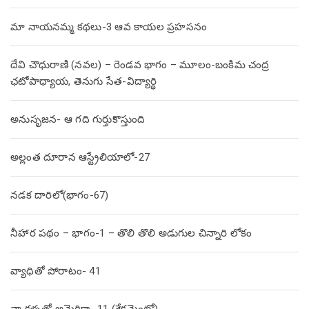
మా నాయనమ్మ కథలు-3 ఆవ కాయల ప్రహసనం
దేవి చౌధురాణి (నవల) – రెండవ భాగం – మూలం-బంకిమ చంద్ర
ఛటోపాధ్యాయ, తెనుగు సేత-విద్యార్థి
అనుసృజన- ఆ గది గుర్తుకొస్తుంది
అల్లంత దూరాన ఆస్ట్రేలియాలో-27
నడక దారిలో(భాగం-67)
నీహార పథం – భాగం-1 – తొలి తొలి అడుగుల చిన్నారి లోకం
వ్యాధితో పోరాటం- 41