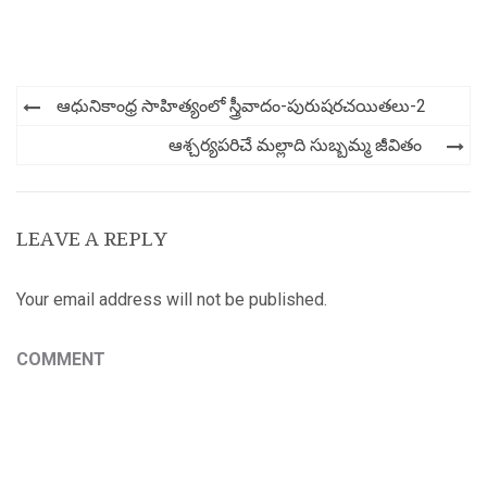
Post
ఆధునికాంధ్ర సాహిత్యంలో స్త్రీవాదం-పురుషరచయితలు-2
navigation
ఆశ్చర్యపరిచే మల్లాది సుబ్బమ్మ జీవితం
LEAVE A REPLY
Your email address will not be published.
COMMENT