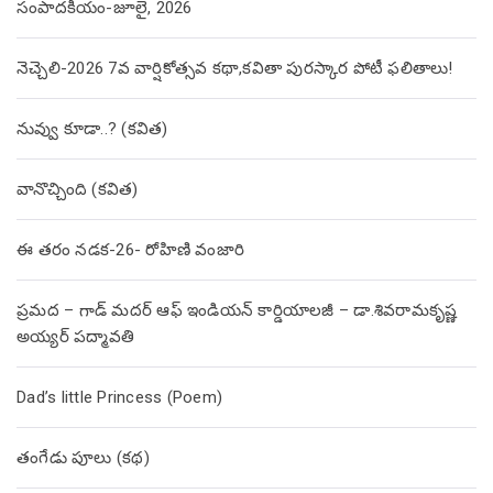
సంపాదకీయం-జూలై, 2026
నెచ్చెలి-2026 7వ వార్షికోత్సవ కథా,కవితా పురస్కార పోటీ ఫలితాలు!
నువ్వు కూడా..? (కవిత)
వానొచ్చింది (కవిత)
ఈ తరం నడక-26- రోహిణి వంజారి
ప్రమద – గాడ్ మదర్ ఆఫ్ ఇండియన్ కార్డియాలజీ – డా.శివరామకృష్ణ
అయ్యర్ పద్మావతి
Dad’s little Princess (Poem)
తంగేడు పూలు (క‌థ‌)