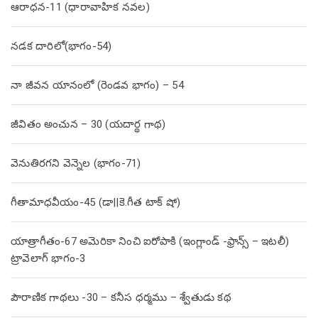
ఆరాధన-11 (ధారావాహిక నవల)
నడక దారిలో(భాగం-54)
నా జీవన యానంలో (రెండవ భాగం) – 54
జీవితం అంచున – 30 (యదార్థ గాథ)
వెనుతిరగని వెన్నెల (భాగం-71)
గీతామాధవీయం-45 (డా||కె.గీత టాక్ షో)
యాత్రాగీతం-67 అమెరికా నించి ఐరోపాకి (ఇంగ్లాండ్ -ఫ్రాన్స్ – ఇటలీ)
ట్రావెలాగ్ భాగం-3
పౌరాణిక గాథలు -30 – కనీస ధర్మము – శ్వేతుడు కథ