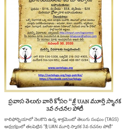
ప్రవాస తెలుగు వారి కోసం “శ్రీ UAN మూర్తి స్మారక
3వ రచనల పోటీ
కాలిఫోర్నియాలో నెలకొని ఉన్న శాక్రమెంటో తెలుగు సంఘం (TAGS)
ఆధ్వర్యంలో తలపెట్టిన “శ్రీ UAN మూర్తి స్మారక 3వ రచనల పోటీ”