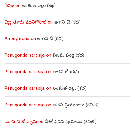
నీరజ
on
లంకంత ఇల్లు (కథ)
చిట్ట త్తూరు మునిగోపాల్
on
తాగని టీ (కథ)
Anonymous
on
తాగని టీ (కథ)
Penugonda sarasija
on
విషమ పరీక్ష (క‌థ‌)
Penugonda sarasija
on
తాగని టీ (కథ)
Penugonda sarasija
on
లంకంత ఇల్లు (కథ)
Penugonda sarasija
on
అతని ప్రియురాలు (కవిత)
యామిని కోళ్ళూరు
on
నీతో పడవ ప్రయాణం (కవిత)