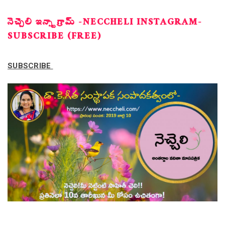
నెచ్చెలి ఇన్స్టాగ్రామ్ -NECCHELI INSTAGRAM-
SUBSCRIBE (FREE)
SUBSCRIBE