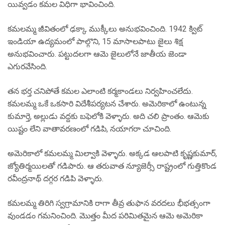
యివ్వడం కమల విధిగా భావించింది.
కమలమ్మ జీవితంలో ఢక్కా ముక్కీలు అనుభవించింది. 1942 క్విట్
ఇండియా ఉద్యమంలో పాల్గొని, 15 మాసాలపాటు జైలు శిక్ష
అనుభవించారు. పట్టుదలగా ఆమె జైలులోనే జాతీయ జెండా
ఎగురవేసింది.
తన భర్త చనిపోతే కమల ఎలాంటి కర్మకాండలు నిర్వహించలేదు.
కమలమ్మ ఒకే ఒకసారి విదేశీపర్యటన చేశారు. అమెరికాలో ఉంటున్న
కుమార్తె, అల్లుడు వద్దకు బఫెలోకి వెళ్ళారు. అది చలి ప్రాంతం. ఆమెకు
యిష్టం లేని వాతావరణంలో గడిపి, నయాగరా చూచింది.
అమెరికాలో కమలమ్మ మిల్వాకి వెళ్ళారు. అక్కడ ఆలపాటి కృష్ణకుమార్,
జ్యోతిర్మయిలతో గడిపారు. ఆ తరువాత న్యూజెర్సీ రాష్ట్రంలో గుత్తికొండ
రవీంద్రనాథ్ దగ్గర గడిపి వెళ్ళారు.
కమలమ్మ తిరిగి స్వగ్రామానికి రాగా తీవ్ర తుఫాన వరదలు భీభత్సంగా
వుండడం గమనించింది. మొత్తం మీద పరిమితమైన ఆమె అమెరికా