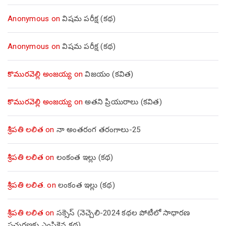
Anonymous
on
విషమ పరీక్ష (క‌థ‌)
Anonymous
on
విషమ పరీక్ష (క‌థ‌)
కొమురవెల్లి అంజయ్య
on
విజయం (కవిత)
కొమురవెల్లి అంజయ్య
on
అతని ప్రియురాలు (కవిత)
శ్రీపతి లలిత
on
నా అంతరంగ తరంగాలు-25
శ్రీపతి లలిత
on
లంకంత ఇల్లు (కథ)
శ్రీపతి లలిత.
on
లంకంత ఇల్లు (కథ)
శ్రీపతి లలిత
on
సక్సెస్ (నెచ్చెలి-2024 కథల పోటీలో సాధారణ
ప్రచురణకు ఎంపికైన కథ)