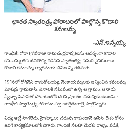
భారత స్వాతంత్ర్య పోరాటంలో పాల్గొన్న కొడాలి
కమలమ్మ
-ఎన్.ఇన్నయ్య
గాంధీజీ, గోరా (గోపరాజు రామచంద్రరావు)లను ఆదర్శంగా కొడాలి
కమలమ్మ తన జీవితాన్ని గడిపిన స్వాతంత్య్ర సమర సైనికురాలు.
కొడాలి కమలమ్మ త్యాగమయ జీవితాన్ని గడిపారు.
1916లో గోగినేని రామకోటయ్య, వెంకాయమ్మలకు జన్మించిన కమలమ్మ
మోపర్రు గ్రామవాసి. తెనాలికి సమీపంలో ఉన్న ఆ గ్రామం. ఆనాడు
స్వేచ్ఛా పిపాసతో పోరాటంలోకి దిగిన ప్రాంతం. చదువుకుంటుండగా
గాంధీజీ స్వాతంత్ర్య పోరాటం పట్ల ఆకర్షితురాలై, పాల్గొన్నారు.
విద్య ఆట్టే సాగలేదు. హైస్కూలు చదువు కాకుండానే ఆపేసి, దేశం కోసం
జరిగే కార్యక్రమాలలోకి దిగారు. గాంధీజీ సలహా మేరకు రాట్నం వడికి,