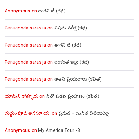
Anonymous
on
తాగని టీ (కథ)
Penugonda sarasija
on
విషమ పరీక్ష (క‌థ‌)
Penugonda sarasija
on
తాగని టీ (కథ)
Penugonda sarasija
on
లంకంత ఇల్లు (కథ)
Penugonda sarasija
on
అతని ప్రియురాలు (కవిత)
యామిని కోళ్ళూరు
on
నీతో పడవ ప్రయాణం (కవిత)
దుద్దుంపూడి అనసూ య.
on
ప్రమద – సునీత విలియమ్స్
Anonymous
on
My America Tour -8