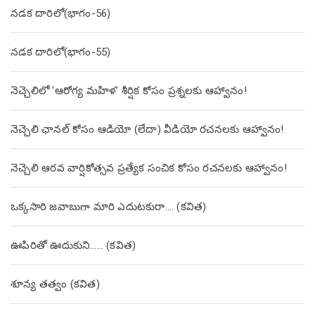
నడక దారిలో(భాగం-56)
నడక దారిలో(భాగం-55)
నెచ్చెలిలో ‘ఆరోగ్య మహిళ’ శీర్షిక కోసం ప్రశ్నలకు ఆహ్వానం!
నెచ్చెలి ఛానల్ కోసం ఆడియో (లేదా) వీడియో రచనలకు ఆహ్వానం!
నెచ్చెలి ఆరవ వార్షికోత్సవ ప్రత్యేక సంచిక కోసం రచనలకు ఆహ్వానం!
ఒక్కసారి జవాబుగా మారి ఎదుటకురా…. (కవిత)
ఊపిరితో ఊదుకుని…… (కవిత)
శూన్య తత్వం (కవిత)