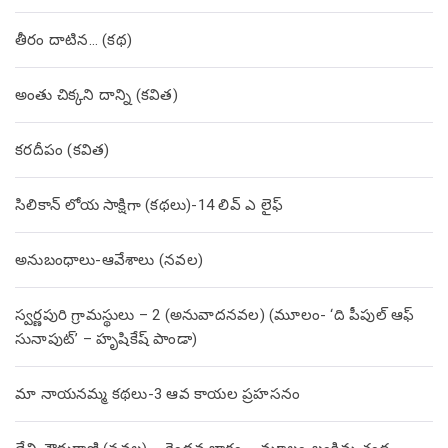
తీరం దాటిన… (క‌థ‌)
అంతు చిక్కని దాన్ని (కవిత)
కరదీపం (కవిత)
సిలికాన్ లోయ సాక్షిగా (కథలు)-14 లివ్ ఎ లైఫ్
అనుబంధాలు-ఆవేశాలు (నవల)
స్వర్ణపురి గ్రామస్థులు – 2 (అనువాదనవల) (మూలం- ‘ది పీపుల్ ఆఫ్
సునాపుట్’ – హృషికేష్ పాండా)
మా నాయనమ్మ కథలు-3 ఆవ కాయల ప్రహసనం