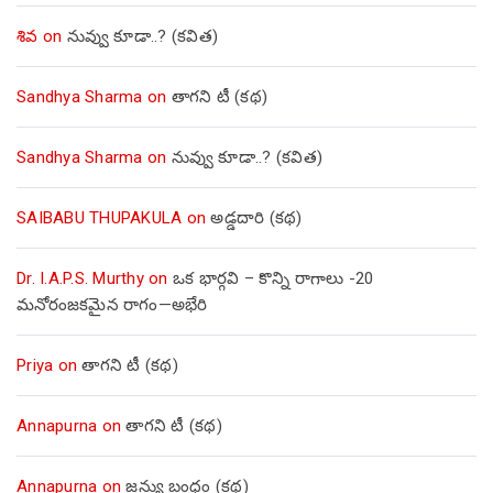
శివ
on
నువ్వు కూడా..? (కవిత)
Sandhya Sharma
on
తాగని టీ (కథ)
Sandhya Sharma
on
నువ్వు కూడా..? (కవిత)
SAIBABU THUPAKULA
on
అడ్డదారి (కథ)
Dr. I.A.P.S. Murthy
on
ఒక భార్గవి – కొన్ని రాగాలు -20
మనోరంజకమైన రాగం—అభేరి
Priya
on
తాగని టీ (కథ)
Annapurna
on
తాగని టీ (కథ)
Annapurna
on
జన్యు బంధం (కథ)