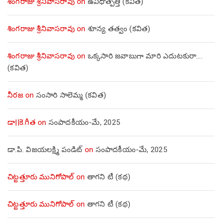
శింగరాజు శ్రీనివాసరావు
on
ఉవిధోత్పత్తి (కవిత)
శింగరాజు శ్రీనివాసరావు
on
శూన్య తత్వం (కవిత)
శింగరాజు శ్రీనివాసరావు
on
ఒక్కసారి జవాబుగా మారి ఎదుటకురా….
(కవిత)
నీరజ
on
సంసారి సాలెమ్మ (కవిత)
డా||కె.గీత
on
సంపాదకీయం-మే, 2025
డా.పి. విజయలక్ష్మి పండిట్
on
సంపాదకీయం-మే, 2025
చిట్టత్తూరు మునిగోపాల్
on
తాగని టీ (కథ)
చిట్టత్తూరు మునిగోపాల్
on
తాగని టీ (కథ)