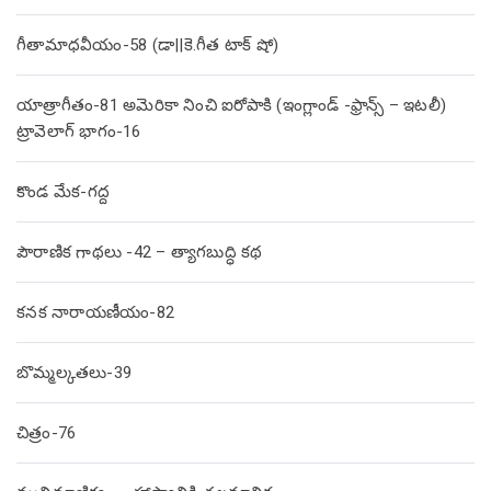
గీతామాధవీయం-58 (డా||కె.గీత టాక్ షో)
యాత్రాగీతం-81 అమెరికా నించి ఐరోపాకి (ఇంగ్లాండ్ -ఫ్రాన్స్ – ఇటలీ)
ట్రావెలాగ్ భాగం-16
కొండ మేక-గద్ద
పౌరాణిక గాథలు -42 – త్యాగబుద్ధి కథ
కనక నారాయణీయం-82
బొమ్మల్కతలు-39
చిత్రం-76