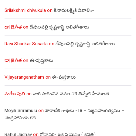
Srilakshmi chivukula
on
కె.రామలక్ష్మికి నివాళిగా
డా||కె.గీత
on
దేవులపల్లి కృష్ణశాస్త్రి లలితగీతాలు
Ravi Shankar Susarla
on
దేవులపల్లి కృష్ణశాస్త్రి లలితగీతాలు
డా||కె.గీత
on
ఈ-పుస్తకాలు
Vijayaranganatham
on
ఈ-పుస్తకాలు
సురేఖ పులి
on
నారి సారించిన నవల-23 తెన్నేటి హేమలత
Moyili Sriramulu
on
పౌరాణిక గాథలు -18 – సజ్జనసాంగత్యము –
చంద్రహాసుడు కథ.
Rahul Jadhav
on
గోదావరి- ఒక పయనం ( కవిత)