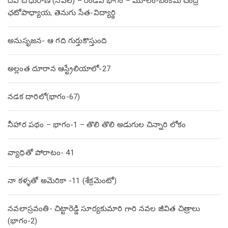
దేవి చౌధురాణి (నవల) – రెండవ భాగం – మూలం-బంకిమ చంద్ర
ఛటోపాధ్యాయ, తెనుగు సేత-విద్యార్థి
అనుసృజన- ఆ గది గుర్తుకొస్తుంది
అల్లంత దూరాన ఆస్ట్రేలియాలో-27
నడక దారిలో(భాగం-67)
నీహార పథం – భాగం-1 – తొలి తొలి అడుగుల చిన్నారి లోకం
వ్యాధితో పోరాటం- 41
నా కళ్ళతో అమెరికా -11 (శేక్రమెంటో)
నవలాస్రవంతి- చిట్టారెడ్డి సూర్యకుమారి గారి నవల జీవిత చిత్రాలు
(భాగం-2)