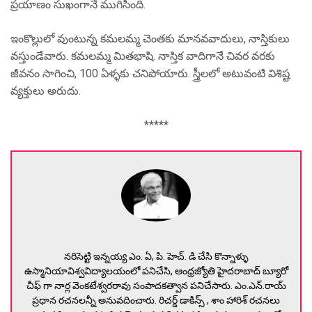
ప్రయాణం సుఖంగానే ముగిసింది.
ఇంకొల్లులో వుంటున్న కమలమ్మ చెంతకు మానవవాదులు, నాస్తికులు
వస్తుండేవారు. కమలమ్మ మితభాషి. నాస్తిక వాదిగానే చివర వరకు
జీవనం సాగించి, 100 ఏళ్ళకు చనిపోయారు. స్త్రీలలో అటువంటి విశిష్ట
వ్యక్తులు అరుదు.
*****
నరిసెట్టి ఇన్నయ్య ఎం. ఏ, పి. హెచ్. డి చేసి కొన్నాళ్ళు
ఉస్మానియావిశ్వవిద్యాలయంలో పనిచేసి, ఆంధ్రజ్యోతి హైదరాబాద్ బ్యూరో
చీఫ్ గా నార్ల వెంకటేశ్వరరావు సంపాదకత్వాన పనిచేసారు. ఎం.ఎన్.రాయ్
ప్రధాన రచనలన్నీ అనువదించారు. రిచర్డ్ డాకిన్స్ , శాం హారిశ్ రచనలు