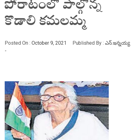
పోరాటంలో పాల్గొన్న
కొడాలి కమలమ్మ
Posted On :
October 9, 2021
Published By :
ఎన్.ఇన్నయ్య
-