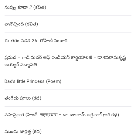
నువ్వు కూడా..? (కవిత)
వానొచ్చింది (కవిత)
ఈ తరం నడక-26- రోహిణి వంజారి
ప్రమద – గాడ్ మదర్ ఆఫ్ ఇండియన్ కార్డియాలజీ – డా.శివరామకృష్ణ
అయ్యర్ పద్మావతి
Dad’s little Princess (Poem)
తంగేడు పూలు (క‌థ‌)
సహస్రధార (హిందీ: सहस्रधारा – డా. బలరామ్ అగ్రవాల్ గారి కథ)
ముందు జాగ్రత్త (క‌థ‌)