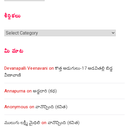
సంచికలు
శీర్షికలు
శీర్షికలు
మీ మాట
Devanapalli Veenavani
on
కొత్త అడుగులు-17 అడవితల్లి బిడ్డ
వీణావాణి
Annapurna
on
అడ్డదారి (కథ)
Anonymous
on
వానొచ్చింది (కవిత)
ములుగు లక్ష్మీ మైథిలి
on
వానొచ్చింది (కవిత)