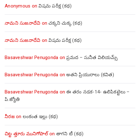
Anonymous
on
విషమ పరీక్ష (క‌థ‌)
నామని సుజనాదేవి
on
చక్కని చుక్క (కథ)
నామని సుజనాదేవి
on
విషమ పరీక్ష (క‌థ‌)
Basaveshwar Penugonda
on
ప్రమద – సునీత విలియమ్స్
Basaveshwar Penugonda
on
అతని ప్రియురాలు (కవిత)
Basaveshwar Penugonda
on
ఈ తరం నడక-14- ఉలిపికట్టెలు –
పి.జ్యోతి
నీరజ
on
లంకంత ఇల్లు (కథ)
చిట్ట త్తూరు మునిగోపాల్
on
తాగని టీ (కథ)