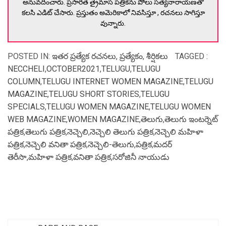
అనువదించారు. ప్రసారిత త్రైమాస పత్రికను పోలు సత్యనారాయణతో
కలసి ఎడిట్ చేసారు. ప్రస్తుతం అమెరికాలో నివసిస్తూ , రచనలు సాగిస్తూ
వున్నారు.
POSTED IN:
ఇతర ప్రత్యేక రచనలు
,
ప్రత్యేకం
,
శీర్షికలు
TAGGED :
NECCHELI
,
OCTOBER2021
,
TELUGU
,
TELUGU
COLUMN
,
TELUGU INTERNET WOMEN MAGAZINE
,
TELUGU
MAGAZINE
,
TELUGU SHORT STORIES
,
TELUGU
SPECIALS
,
TELUGU WOMEN MAGAZINE
,
TELUGU WOMEN
WEB MAGAZINE
,
WOMEN MAGAZINE
,
తెలుగు
,
తెలుగు ఇంటర్నెట్
పత్రిక
,
తెలుగు పత్రిక
,
నెచ్చెలి
,
నెచ్చెలి తెలుగు పత్రిక
,
నెచ్చెలి మహిళా
పత్రిక
,
నెచ్చెలి వనితా పత్రిక
,
నెచ్చెలి-తెలుగు
,
పత్రిక
,
మదర్
తెరీసా
,
మహిళా పత్రిక
,
వనితా పత్రిక
,
సరోజినీ నాయుడు