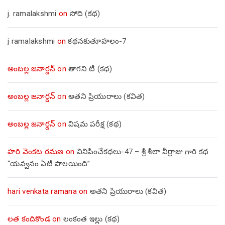
j. ramalakshmi
on
సోది (కథ)
j ramalakshmi
on
కథనకుతూహలం-7
అంబల్ల జనార్దన్
on
తాగని టీ (కథ)
అంబల్ల జనార్దన్
on
అతని ప్రియురాలు (కవిత)
అంబల్ల జనార్దన్
on
విషమ పరీక్ష (క‌థ‌)
హరి వెంకట రమణ
on
వినిపించేకథలు-47 – శ్రీ శీలా వీర్రాజు గారి కథ
“యవ్వనం ఏటి పాలయింది”
hari venkata ramana
on
అతని ప్రియురాలు (కవిత)
లత కందికొండ
on
లంకంత ఇల్లు (కథ)