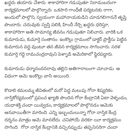
ఖద్దరు తయారు చేశారు. శాకాహారిగా గడుపుతూ నిరాడంబరంగా
కార్యక్రమాలలో పాల్గొన్నారు. ఒకసారి గాంధీజీ పర్యటనకు రాగా,
అందులో పాల్గొని, స్వయంగా మహానాయకుడిని చూడగలిగాననే తృప్తి
పొందారు. చదువుకు స్వస్తి పలికి, హిందీ నేర్చి ఖద్దరు ధరిస్తూ,
శాకాహారిగా అతి సామాన్య జీవనం గడుపుతూ నిలిచారు. వారికి ఒక
కుమారుడు, కుమార్తె సంతానం. ఇంకొల్లు గ్రామంలో డాక్టర్ ప్రాక్టీసు పెట్టిన
కుమారున వద్ద వుంటూ తన జీవన కార్యక్రమాలు సాగించారు. సరళ
కుమార్తె గద్దె రామచంద్రరావుని పెళ్ళాడి అమెరికాలో స్థిరపడ్డారు.
కుమారుడు ధర్మానందనరావు తల్లిని అతిగారాబంగా చూచాడు. ఆ
విధంగా ఆమె ఇంకొల్లు వాసి అయింది.
కొడాలి కమలమ్మ జీవితంలో మరో పెద్ద మలుపు గోరా శిష్యరికం.
నాస్తికోద్యమంలో ప్రపంచ ఖ్యాతి పొందిన గోరా కేంద్రానికి ఏటా వెళ్ళండం,
యధాశక్తి చందా యివ్వడం, కార్యక్రమాలలో పాల్గొనడం ఆమెకు
ఆనవాయితీగా మారింది. ఎన్ని ఇబ్బందులున్నా గోరా నాస్తిక కేంద్ర
దర్శనం మాత్రం ఆమె మానలేదు. చనిపోయే వరకూ యీ కార్యక్రమం
సాగింది. గోరా నాస్తిక కేంద్రానికి వచ్చినప్పుడు తప్పనిసరిగా చందా