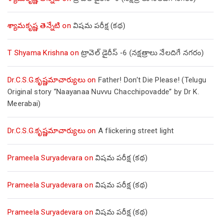
శ్యామకృష్ణ తెన్నేటి
on
విషమ పరీక్ష (క‌థ‌)
T Shyama Krishna
on
ట్రావెల్ డైరీస్ -6 (నక్షత్రాలు నేలదిగే నగరం)
Dr.C.S.G.కృష్ణమాచార్యులు
on
Father! Don’t Die Please! (Telugu
Original story “Naayanaa Nuvvu Chacchipovadde” by Dr K.
Meerabai)
Dr.C.S.G.కృష్ణమాచార్యులు
on
A flickering street light
Prameela Suryadevara
on
విషమ పరీక్ష (క‌థ‌)
Prameela Suryadevara
on
విషమ పరీక్ష (క‌థ‌)
Prameela Suryadevara
on
విషమ పరీక్ష (క‌థ‌)