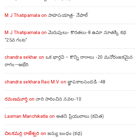
M J Thatipamala
on
సాహసయాత్ర- నేపాల్‌
M J Thatipamala
on
మెరుపులు- కొరతలు-8 ఉమా నూతక్కి కథ
“25వ గంట”
chandra sekhar
on
ఒక భార్గవి – కొన్ని రాగాలు -20 మనోరంజకమైన
రాగం—అభేరి
chandra sekhara Rao M.V.
on
జ్ఞాపకాలసందడి -48
రమణమూర్తి
on
నారి సారించిన నవల-10
Laxman Manchikatla
on
అతని ప్రియురాలు (కవిత)
చిలకమర్రి రాజేశ్వరి
on
జన్యు బంధం (కథ)