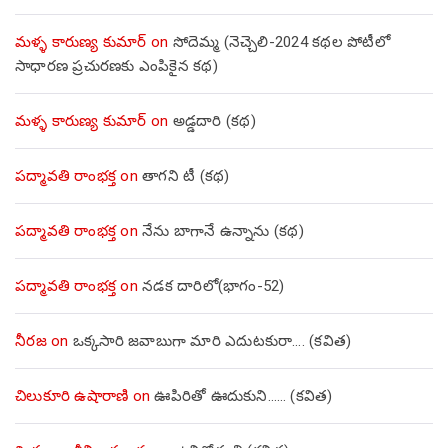
మళ్ళ కారుణ్య కుమార్
on
సోదెమ్మ (నెచ్చెలి-2024 కథల పోటీలో
సాధారణ ప్రచురణకు ఎంపికైన కథ)
మళ్ళ కారుణ్య కుమార్
on
అడ్డదారి (కథ)
పద్మావతి రాంభక్త
on
తాగని టీ (కథ)
పద్మావతి రాంభక్త
on
నేను బాగానే ఉన్నాను (క‌థ‌)
పద్మావతి రాంభక్త
on
నడక దారిలో(భాగం-52)
నీరజ
on
ఒక్కసారి జవాబుగా మారి ఎదుటకురా…. (కవిత)
చిలుకూరి ఉషారాణి
on
ఊపిరితో ఊదుకుని…… (కవిత)