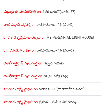
.చిట్టత్తూరు మునిగోపాల్
on
నడక దారిలో(భాగం-57)
వాణి నల్లాన్ చక్రవర్తి
on
రాగసౌరభాలు- 16 (వరాళి)
Dr.C.S.G.కృష్ణమాచార్యులు
on
MY PERENNIAL LIGHTHOUSE!
Dr. I.A.P.S. Murthy
on
రాగసౌరభాలు- 16 (వరాళి)
యశోదాకైలాస్ పులుగుర్త
on
నెచ్చెలి గురించి
యశోదాకైలాస్ పులుగుర్త
on
విషమ పరీక్ష (క‌థ‌)
ములుగు లక్ష్మీ మైథిలి
on
ఆరాధన-11 (ధారావాహిక నవల)
ములుగు లక్ష్మీ మైథిలి
on
ప్రమద – సునీత విలియమ్స్