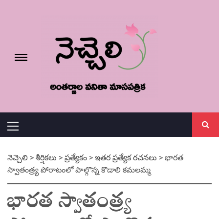
Skip
నెచ్చెలి
to
content
e
Toggle
menu
వనితా మాస పత్రిక
Primary
Menu
నెచ్చెలి
>
శీర్షికలు
>
ప్రత్యేకం
>
ఇతర ప్రత్యేక రచనలు
>
భారత
స్వాతంత్ర్య పోరాటంలో పాల్గొన్న కొడాలి కమలమ్మ
భారత స్వాతంత్ర్య