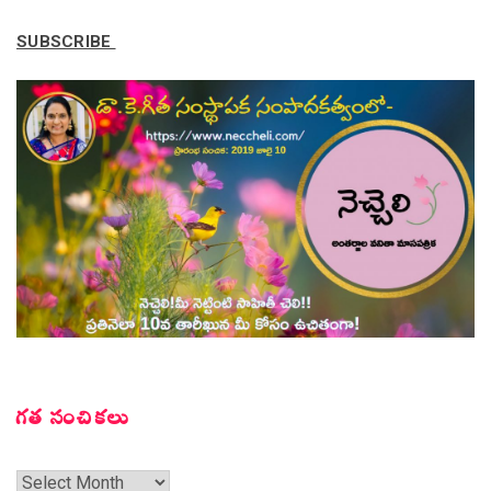
SUBSCRIBE
గత సంచికలు
గత