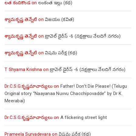
లత కందికొండ
on
లంకంత ఇల్లు (కథ)
శ్యామకృష్ణ తెన్నేటి
on
విజయం (కవిత)
శ్యామకృష్ణ తెన్నేటి
on
ట్రావెల్ డైరీస్ -6 (నక్షత్రాలు నేలదిగే నగరం)
శ్యామకృష్ణ తెన్నేటి
on
విషమ పరీక్ష (క‌థ‌)
T Shyama Krishna
on
ట్రావెల్ డైరీస్ -6 (నక్షత్రాలు నేలదిగే నగరం)
Dr.C.S.G.కృష్ణమాచార్యులు
on
Father! Don’t Die Please! (Telugu
Original story “Naayanaa Nuvvu Chacchipovadde” by Dr K.
Meerabai)
Dr.C.S.G.కృష్ణమాచార్యులు
on
A flickering street light
Prameela Suryadevara
on
విషమ పరీక్ష (క‌థ‌)