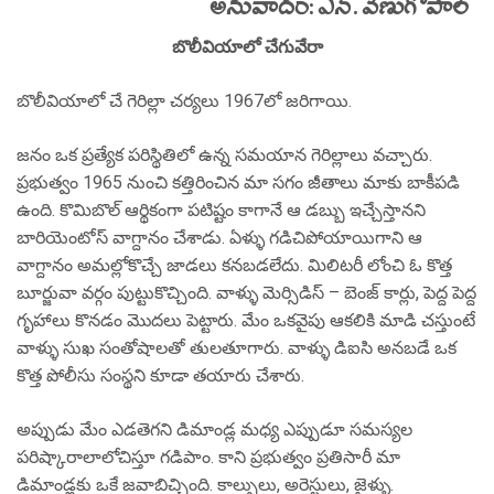
అనువాదం: ఎన్. వేణుగోపాల్
బొలీవియాలో చేగువేరా
బొలీవియాలో చే గెరిల్లా చర్యలు 1967లో జరిగాయి.
జనం ఒక ప్రత్యేక పరిస్థితిలో ఉన్న సమయాన గెరిల్లాలు వచ్చారు.
ప్రభుత్వం 1965 నుంచి కత్తిరించిన మా సగం జీతాలు మాకు బాకీపడి
ఉంది. కొమిబొల్ ఆర్థికంగా పటిష్టం కాగానే ఆ డబ్బు ఇచ్చేస్తానని
బారియెంటోస్ వాగ్దానం చేశాడు. ఏళ్ళు గడిచిపోయాయిగాని ఆ
వాగ్దానం అమల్లోకొచ్చే జాడలు కనబడలేదు. మిలిటరీ లోంచి ఓ కొత్త
బూర్జువా వర్గం పుట్టుకొచ్చింది. వాళ్ళు మెర్సిడిస్ – బెంజ్ కార్లు, పెద్ద పెద్ద
గృహాలు కొనడం మొదలు పెట్టారు. మేం ఒకవైపు ఆకలికి మాడి చస్తుంటే
వాళ్ళు సుఖ సంతోషాలతో తులతూగారు. వాళ్ళు డిఐసి అనబడే ఒక
కొత్త పోలీసు సంస్థని కూడా తయారు చేశారు.
అప్పుడు మేం ఎడతెగని డిమాండ్ల మధ్య ఎప్పుడూ సమస్యల
పరిష్కారాలాలోచిస్తూ గడిపాం. కాని ప్రభుత్వం ప్రతిసారీ మా
డిమాండ్లకు ఒకే జవాబిచ్చింది. కాల్పులు, అరెస్టులు, జైళ్ళు.