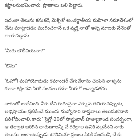
కష్టాలనుభవించారు. ప్రాణాలు బలి పెట్టారు.
ఇదంతా తెలుసు కనుకనే, మెక్సికో అంతర్జాతీయ మహిళా సమావేశంలో
నేను మాట్లాడడం ముగించగానే ఒక వ్యక్తి నాతో అన్న మాటకు నేనెంతో
గాయపడ్డాను.
“మీరు బొలీవియనా?”
“ఔను”
“ఓహో! మహాయోధుడు కమాండర్ చేగువేరాను చంపిన వాళ్ళను
కూడా శిక్షించని పిరికి పందలు కదూ మీరు!” అన్నాడతను.
నాకెంతో బాధేసింది. నీకు దేని గురించైనా ఎక్కువ తెలియనప్పుడు,
అభిప్రాయం ప్రకటించే ముందు నువ్వోసారి వాస్తవాలు తెలుసుకోవాలి.
పరిశోధించాలి, కాదు” సైగ్లో-20లో సాన్జువాన్ హత్యాకాండ సందర్భంగా,
ఆ తర్వాత జరిగిన దారుణాలన్నీ చే గెరిల్లాల ఉనికి వల్లనేనని నాకు
తెలుసు. అలాంటప్పుడు బొలీవియా ప్రజలు పిరికి పందలనీ, చే కు