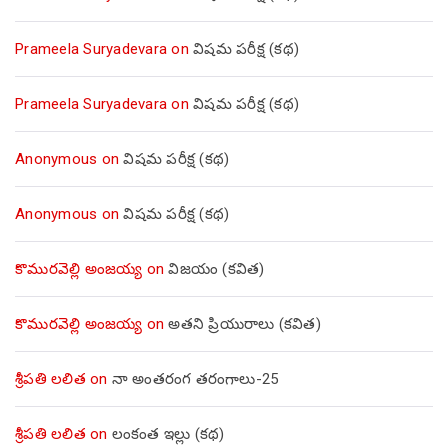
Prameela Suryadevara
on
విషమ పరీక్ష (క‌థ‌)
Prameela Suryadevara
on
విషమ పరీక్ష (క‌థ‌)
Anonymous
on
విషమ పరీక్ష (క‌థ‌)
Anonymous
on
విషమ పరీక్ష (క‌థ‌)
కొమురవెల్లి అంజయ్య
on
విజయం (కవిత)
కొమురవెల్లి అంజయ్య
on
అతని ప్రియురాలు (కవిత)
శ్రీపతి లలిత
on
నా అంతరంగ తరంగాలు-25
శ్రీపతి లలిత
on
లంకంత ఇల్లు (కథ)