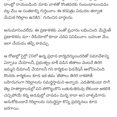
దాంట్లో రాయబడింది. మాకు వాళతో కొంతవరకు సంబంధాలుండడం
వల్ల మేం ఆ సంతకాల్ని గుర్తించాం. ఈ కరపత్రం విడుదల తర్వాత
మేమిక గెరిల్లాల ఉనికిని ‘ గురించిన వార్తలను
అనుమానించలేదు. ఈ ప్రణాళికకు ఎంతో ప్రచారం లభించింది. మేమైతే
ప్రణాళికను మా • రేడియోలో కూడా చదివి వినిపించాం. బహుశా మేం
ఇలా చేయడం తప్పే కావచ్చు.
ఆ రోజుల్లో సైగ్లో-20లో ఉన్న ప్రధాన కార్యదర్శులందరితో సమావేశాన్ని
ఏర్పాటు చేయాలనీ, ప్రభుత్వం బాకీ పడిన జీతాలు వెంటనే తిరిగి
ఇమ్మని డిమాండ్ చేయాలనీ గని కార్మికుల ఫెడరేషన్ ఆలోచించింది.
కొందరు కార్మికులు కూడ ఇక తమ ‘జీతాలు తిరిగి రాకపోతే
బహిరంగంగా గెరిల్లాలను సమర్థిస్తామని అన్నారు. ఎడతెగకుండా సాగే
తెల్ల హత్యాకాండల్లో పని పోగొట్టుకొని బతుకుతెరువు లేకుండా ఆకలికి
చచ్చిపోయే కన్న అడవుల్లో చావడం మిన్న కాదా అని వాళ్ళడిగారు.
అనుకోకుండానే గెరిల్లాలను సమర్థిస్తూ కొన్ని ప్రదర్శనలు కూడ
జరిగాయి.