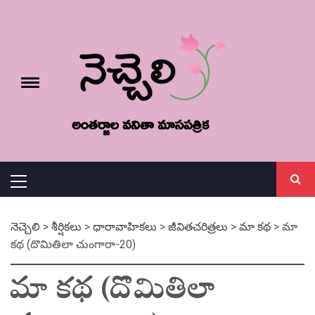
Skip
నెచ్చెలి
to
content
e
Toggle
menu
వనితా మాస పత్రిక
Primary
Menu
నెచ్చెలి
>
శీర్షికలు
>
ధారావాహికలు
>
జీవితచరిత్రలు
>
మా కథ
>
మా
కథ (దొమితిలా చుంగారా-20)
మా కథ (దొమితిలా