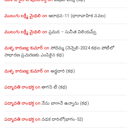
ములుగు లక్ష్మీ మైథిలి
on
ఆరాధన-11 (ధారావాహిక నవల)
ములుగు లక్ష్మీ మైథిలి
on
ప్రమద – సునీత విలియమ్స్
మళ్ళ కారుణ్య కుమార్
on
సోదెమ్మ (నెచ్చెలి-2024 కథల పోటీలో
సాధారణ ప్రచురణకు ఎంపికైన కథ)
మళ్ళ కారుణ్య కుమార్
on
అడ్డదారి (కథ)
పద్మావతి రాంభక్త
on
తాగని టీ (కథ)
పద్మావతి రాంభక్త
on
నేను బాగానే ఉన్నాను (క‌థ‌)
పద్మావతి రాంభక్త
on
నడక దారిలో(భాగం-52)