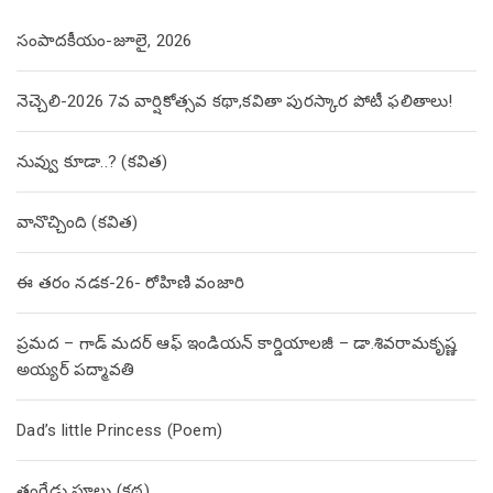
సంపాదకీయం-జూలై, 2026
నెచ్చెలి-2026 7వ వార్షికోత్సవ కథా,కవితా పురస్కార పోటీ ఫలితాలు!
నువ్వు కూడా..? (కవిత)
వానొచ్చింది (కవిత)
ఈ తరం నడక-26- రోహిణి వంజారి
ప్రమద – గాడ్ మదర్ ఆఫ్ ఇండియన్ కార్డియాలజీ – డా.శివరామకృష్ణ
అయ్యర్ పద్మావతి
Dad’s little Princess (Poem)
తంగేడు పూలు (క‌థ‌)