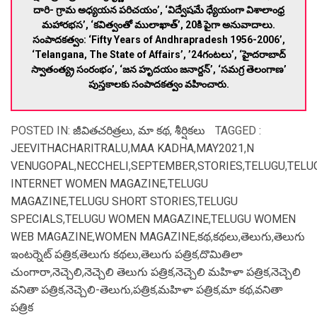
దారి- గ్రామ అధ్య‌య‌న ప‌రిచ‌యం’, ‘విద్వేష‌మే ధ్యేయంగా విశాలాంధ్ర
మ‌హార‌భ‌స‌’, ‘క‌విత్వంతో ములాఖాత్‌’, 20కి పైగా అనువాదాలు.
సంపాద‌క‌త్వం: ‘Fifty Years of Andhrapradesh 1956-2006’,
‘Telangana, The State of Affairs’, ’24గంట‌లు’, ‘హైద‌రాబాద్
స్వాతంత్య్ర సంరంభం’, ‘జ‌న హృద‌యం జ‌నార్ద‌న్‌’, ‘స‌మ‌గ్ర తెలంగాణ’
పుస్త‌కాల‌కు సంపాద‌క‌త్వం వ‌హించారు.
POSTED IN:
జీవితచరిత్రలు
,
మా కథ
,
శీర్షికలు
TAGGED :
JEEVITHACHARITRALU
,
MAA KADHA
,
MAY2021
,
N
VENUGOPAL
,
NECCHELI
,
SEPTEMBER
,
STORIES
,
TELUGU
,
TELU
INTERNET WOMEN MAGAZINE
,
TELUGU
MAGAZINE
,
TELUGU SHORT STORIES
,
TELUGU
SPECIALS
,
TELUGU WOMEN MAGAZINE
,
TELUGU WOMEN
WEB MAGAZINE
,
WOMEN MAGAZINE
,
కథ
,
కథలు
,
తెలుగు
,
తెలుగు
ఇంటర్నెట్ పత్రిక
,
తెలుగు కథలు
,
తెలుగు పత్రిక
,
దొమితిలా
చుంగారా
,
నెచ్చెలి
,
నెచ్చెలి తెలుగు పత్రిక
,
నెచ్చెలి మహిళా పత్రిక
,
నెచ్చెలి
వనితా పత్రిక
,
నెచ్చెలి-తెలుగు
,
పత్రిక
,
మహిళా పత్రిక
,
మా కథ
,
వనితా
పత్రిక