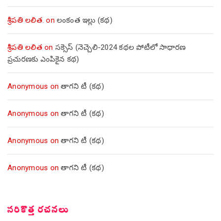
శ్రీపతి లలిత.
on
లంకంత ఇల్లు (కథ)
శ్రీపతి లలిత
on
సక్సెస్ (నెచ్చెలి-2024 కథల పోటీలో సాధారణ
ప్రచురణకు ఎంపికైన కథ)
Anonymous
on
తాగని టీ (కథ)
Anonymous
on
తాగని టీ (కథ)
Anonymous
on
తాగని టీ (కథ)
Anonymous
on
తాగని టీ (కథ)
సరికొత్త రచనలు