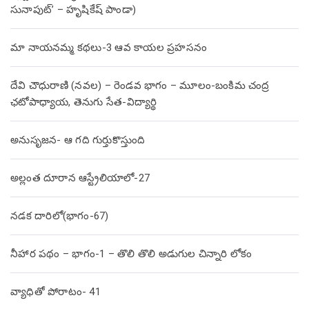
సునాపుట్’ – హృషికేష్ పాండా)
మా నాయనమ్మ కథలు-3 ఆవ కాయల ప్రహసనం
దేవి చౌధురాణి (నవల) – రెండవ భాగం – మూలం-బంకిమ చంద్ర
ఛటోపాధ్యాయ, తెనుగు సేత-విద్యార్థి
అనుసృజన- ఆ గది గుర్తుకొస్తుంది
అల్లంత దూరాన ఆస్ట్రేలియాలో-27
నడక దారిలో(భాగం-67)
నీహార పథం – భాగం-1 – తొలి తొలి అడుగుల చిన్నారి లోకం
వ్యాధితో పోరాటం- 41