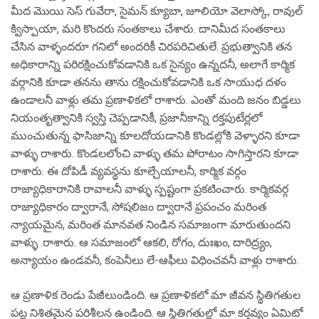
మీద మొయి సెస్ గువేరా, సైమన్ క్యూబా, జూలియో వెలాస్కో, రావుల్
క్విస్పాయా, మరి కొందరు సంతకాలు చేశారు. దానిమీద సంతకాలు
చేసిన వాళ్ళందరూ గనిలో అందరికీ చిరపరిచితులే. ప్రభుత్వానికి తన
అధికారాన్ని పరిరక్షించుకోవడానికి ఒక సైన్యం ఉన్నదనీ, అలాగే కార్మిక
వర్గానికి కూడా తనను తాను రక్షించుకోవడానికి ఒక సాయుధ దళం
ఉండాలనీ వాళ్లు తమ ప్రణాళికలో రాశారు. ఎంతో మంది జనం బిడ్డలు
నియంతృత్వానికి స్వస్తి చెప్పడానికీ, ప్రజానీకాన్ని రక్తపుటేర్లలో
ముంచుతున్న ఫాసిజాన్ని కూలదోయడానికి కొండల్లోకి వెళ్ళారని కూడా
వాళ్ళు రాశారు. కొండలలోంచి వాళ్ళు తమ పోరాటం సాగిస్తారని కూడా
రాశారు. ఈ దోపిడీ వ్యవస్థను కూల్చేయాలనీ, కార్మిక వర్గం
రాజ్యాధికారానికి రావాలనీ వాళ్ళు స్పష్టంగా ప్రకటించారు. కార్మికవర్గ
రాజ్యాధికారం ద్వారానే, సోషలిజం ద్వారానే ప్రపంచం మరింత
న్యాయమైన, మరింత మానవత నిండిన సమాజంగా మారుతుందని
వాళ్ళు .రాశారు. ఆ సమాజంలో ఆకలి, రోగం, దుఃఖం, దారిద్ర్యం,
అన్యాయం ఉండవనీ, కంపెనీలు లే-ఆఫీలు విధించవనీ వాళ్లు రాశారు.
ఆ ప్రణాళిక రెండు పేజీలుండింది. ఆ ప్రణాళికలో మా జీవన స్థితిగతుల
పట్ల నిశితమైన పరిశీలన ఉండింది. ఆ స్థితిగతుల్లో మా కర్తవ్యం ఏమిటో