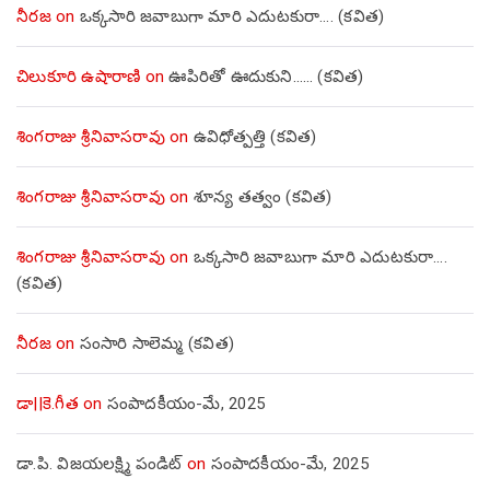
నీరజ
on
ఒక్కసారి జవాబుగా మారి ఎదుటకురా…. (కవిత)
చిలుకూరి ఉషారాణి
on
ఊపిరితో ఊదుకుని…… (కవిత)
శింగరాజు శ్రీనివాసరావు
on
ఉవిధోత్పత్తి (కవిత)
శింగరాజు శ్రీనివాసరావు
on
శూన్య తత్వం (కవిత)
శింగరాజు శ్రీనివాసరావు
on
ఒక్కసారి జవాబుగా మారి ఎదుటకురా….
(కవిత)
నీరజ
on
సంసారి సాలెమ్మ (కవిత)
డా||కె.గీత
on
సంపాదకీయం-మే, 2025
డా.పి. విజయలక్ష్మి పండిట్
on
సంపాదకీయం-మే, 2025