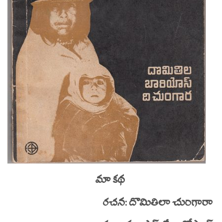
మా కథ
రచన: దొమితిలా చుంగారా