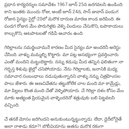
ప్రధాన కార్యదర్శుల సమావేశం 1967 జూన్ 25న జరగవలసి ఉండింది.
కాని ఇంతకు ముందు రోజు, అంటే జూన్ 24న, సాన్ జువాన్ పండుగ
రోజున సైన్యం సైగ్లో-20లో మరొక దారుణ మారణ కాండ జరిపింది. ఈ
పండగ రోజున మేం పొరుగిళ్లకు వెళ్ళి విందులు చేసుకొని, టపాకాయలు
కాల్చుకొని, ఆటపాటలతో గడిపే ఆచారం ఉంది.
గెరిల్లాలను సమర్థించామనే కారణం మీద సైన్యం మా అందరినీ అరెస్టు
చేసింది. వాళ్ళు మమ్మల్ని కొట్టారు. మా పట్ల అసభ్యంగా ప్రవర్తించారు.
ఎంతో మందిని మట్టుబెట్టారు. నన్ను కడుపు మీద తన్నిన ఫలితంగా నా
గర్భస్త శిశువు జైల్లో చనిపోయాడు. నేను గెరిల్లాలకు, జనానికి మధ్య
సమాచార సంబంధాలు నడుపుతున్నానని వాళ్ళు నన్ను చిత్రహింసల
పాలు జేశారు. ఈ అణచివేతను తట్టుకోలేక చాల మంది మా కామ్రేడ్లు,
మా పిల్లలు కొంత మంది చేతో వెళ్ళిపోయారు. చే గెరిల్లా దళం కోసం మేం
మాకు అత్యంత ప్రియమైన వాళ్ళెందరినో శత్రువుకు బలి పెట్టవలసి
వచ్చింది.
చే తనకే మోసం జరిగిందని అనుకుంటున్నట్టున్నాడు. లేదా, డైరీలోనైతే
అలా రాశాడు కదూ?! బొలీవియాను అతను మరొక రకంగా