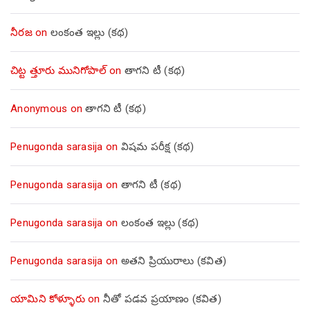
నీరజ
on
లంకంత ఇల్లు (కథ)
చిట్ట త్తూరు మునిగోపాల్
on
తాగని టీ (కథ)
Anonymous
on
తాగని టీ (కథ)
Penugonda sarasija
on
విషమ పరీక్ష (క‌థ‌)
Penugonda sarasija
on
తాగని టీ (కథ)
Penugonda sarasija
on
లంకంత ఇల్లు (కథ)
Penugonda sarasija
on
అతని ప్రియురాలు (కవిత)
యామిని కోళ్ళూరు
on
నీతో పడవ ప్రయాణం (కవిత)