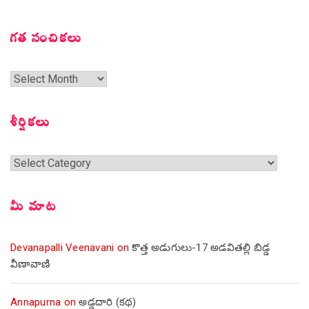
గత సంచికలు
గత
సంచికలు
శీర్షికలు
శీర్షికలు
మీ మాట
Devanapalli Veenavani
on
కొత్త అడుగులు-17 అడవితల్లి బిడ్డ
వీణావాణి
Annapurna
on
అడ్డదారి (కథ)