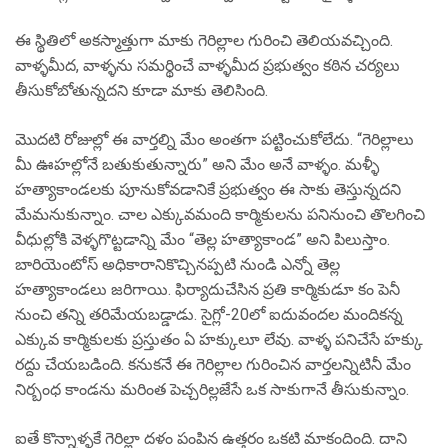
ఈ స్థితిలో అకస్మాత్తుగా మాకు గెరిల్లాల గురించి తెలియవచ్చింది.
వాళ్ళమీద, వాళ్ళను సమర్థించే వాళ్ళమీద ప్రభుత్వం కఠిన చర్యలు
తీసుకోబోతున్నదని కూడా మాకు తెలిసింది.
మొదటి రోజుల్లో ఈ వార్తల్ని మేం అంతగా పట్టించుకోలేదు. “గెరిల్లాలు
మీ ఊహల్లోనే బతుకుతున్నారు” అని మేం అనే వాళ్ళం. మళ్ళీ
హత్యాకాండలకు పూనుకోవడానికే ప్రభుత్వం ఈ సాకు తెస్తున్నదని
మేమనుకున్నాం. చాల ఎక్కువమంది కార్మికులను పనినుంచి తొలగించి
వీధుల్లోకి వెళ్ళగొట్టడాన్ని మేం “తెల్ల హత్యాకాండ” అని పిలుస్తాం.
బారియెంటోస్ అధికారానికొచ్చినప్పటి నుండి ఎన్నో తెల్ల
హత్యాకాండలు జరిగాయి. ఫిర్యాదుచేసిన ప్రతి కార్మికుడూ కం పెనీ
నుంచి తన్ని తరిమేయబడ్డాడు. సైగ్లో-20లో ఐదువందల మందికన్న
ఎక్కువ కార్మికులకు ప్రస్తుతం ఏ హక్కులూ లేవు. వాళ్ళ పనిచేసే హక్కు
రద్దు చేయబడింది. కనుకనే ఈ గెరిల్లాల గురించిన వార్తలన్నిటినీ మేం
నిర్బంధ కాండను మరింత పెచ్చరిల్లజేసే ఒక సాకుగానే తీసుకున్నాం.
ఐతే కొన్నాళ్ళకే గెరిల్లా దళం పంపిన ఉత్తరం ఒకటి మాకందింది. దాని