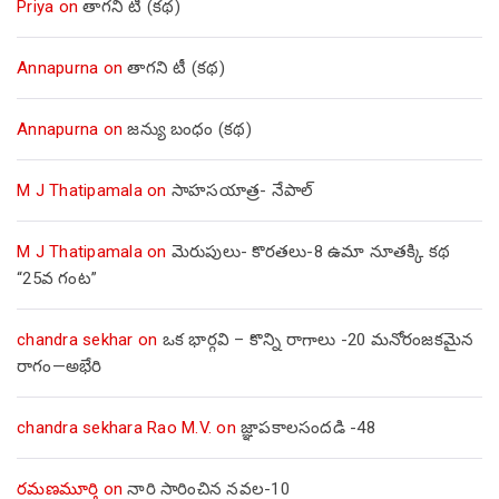
Priya
on
తాగని టీ (కథ)
Annapurna
on
తాగని టీ (కథ)
Annapurna
on
జన్యు బంధం (కథ)
M J Thatipamala
on
సాహసయాత్ర- నేపాల్‌
M J Thatipamala
on
మెరుపులు- కొరతలు-8 ఉమా నూతక్కి కథ
“25వ గంట”
chandra sekhar
on
ఒక భార్గవి – కొన్ని రాగాలు -20 మనోరంజకమైన
రాగం—అభేరి
chandra sekhara Rao M.V.
on
జ్ఞాపకాలసందడి -48
రమణమూర్తి
on
నారి సారించిన నవల-10