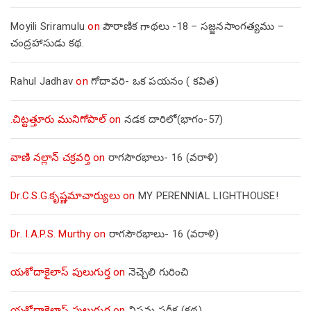
Moyili Sriramulu
on
పౌరాణిక గాథలు -18 – సజ్జనసాంగత్యము –
చంద్రహాసుడు కథ.
Rahul Jadhav
on
గోదావరి- ఒక పయనం ( కవిత)
.చిట్టత్తూరు మునిగోపాల్
on
నడక దారిలో(భాగం-57)
వాణి నల్లాన్ చక్రవర్తి
on
రాగసౌరభాలు- 16 (వరాళి)
Dr.C.S.G.కృష్ణమాచార్యులు
on
MY PERENNIAL LIGHTHOUSE!
Dr. I.A.P.S. Murthy
on
రాగసౌరభాలు- 16 (వరాళి)
యశోదాకైలాస్ పులుగుర్త
on
నెచ్చెలి గురించి
యశోదాకైలాస్ పులుగుర్త
on
విషమ పరీక్ష (క‌థ‌)