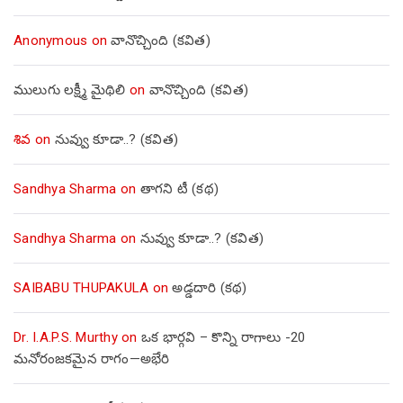
Anonymous
on
వానొచ్చింది (కవిత)
ములుగు లక్ష్మీ మైథిలి
on
వానొచ్చింది (కవిత)
శివ
on
నువ్వు కూడా..? (కవిత)
Sandhya Sharma
on
తాగని టీ (కథ)
Sandhya Sharma
on
నువ్వు కూడా..? (కవిత)
SAIBABU THUPAKULA
on
అడ్డదారి (కథ)
Dr. I.A.P.S. Murthy
on
ఒక భార్గవి – కొన్ని రాగాలు -20
మనోరంజకమైన రాగం—అభేరి