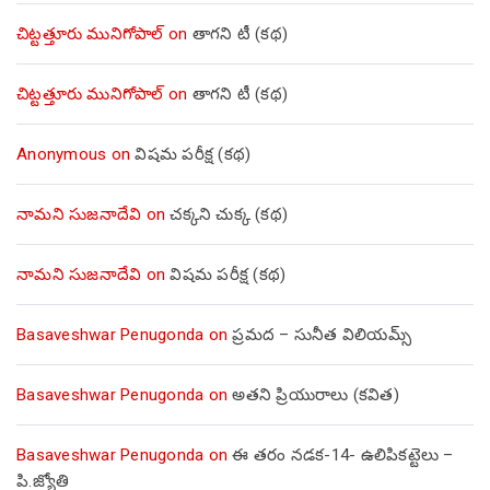
చిట్టత్తూరు మునిగోపాల్
on
తాగని టీ (కథ)
చిట్టత్తూరు మునిగోపాల్
on
తాగని టీ (కథ)
Anonymous
on
విషమ పరీక్ష (క‌థ‌)
నామని సుజనాదేవి
on
చక్కని చుక్క (కథ)
నామని సుజనాదేవి
on
విషమ పరీక్ష (క‌థ‌)
Basaveshwar Penugonda
on
ప్రమద – సునీత విలియమ్స్
Basaveshwar Penugonda
on
అతని ప్రియురాలు (కవిత)
Basaveshwar Penugonda
on
ఈ తరం నడక-14- ఉలిపికట్టెలు –
పి.జ్యోతి