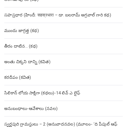
సహస్రధార (హిందీ: सहस्रधारा – డా. బలరామ్ అగ్రవాల్ గారి కథ)
ముందు జాగ్రత్త (క‌థ‌)
తీరం దాటిన… (క‌థ‌)
అంతు చిక్కని దాన్ని (కవిత)
కరదీపం (కవిత)
సిలికాన్ లోయ సాక్షిగా (కథలు)-14 లివ్ ఎ లైఫ్
అనుబంధాలు-ఆవేశాలు (నవల)
స్వర్ణపురి గ్రామస్థులు – 2 (అనువాదనవల) (మూలం- ‘ది పీపుల్ ఆఫ్