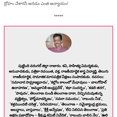
ద్రోహం చేశారనీ అనడం ఎంత అన్యాయం!
*****
పుట్టింది వరంగల్ జిల్లా రాజారం. కవి, సాహిత్య విమర్శకుడు,
అనువాదకుడు, పత్రికా రచయిత, వక్త, రాజకీయార్థిక శాస్త్ర విద్యార్థి, తెలుగు
రాజకీయార్థిక, సామాజిక మాసపత్రిక వీక్షణం సంపాదకుడు. ర‌చ‌న‌లు:
‘స‌మాచార సామ్రాజ్య‌వాదం’, ‘క‌ల్లోల కాలంలో మేధావులు – బాల‌గోపాల్
ఉదాహ‌ర‌ణ‌’, ‘అమ్మ‌కానికి ఆంధ్ర‌ప్ర‌దేశ్‌’, ‘క‌థా సంద‌ర్భం’, ‘క‌డ‌లి త‌ర‌గ‌’,
‘పావురం’, తెలంగాణ నుండి తెలంగాణ దాకా, విచ్ఛిన‌మ‌వుతున్న
వ్య‌క్తిత్వం, ‘పోస్ట్‌మాడ‌ర్నిజం’, ‘న‌వ‌లా స‌మ‌యం’, ‘రాబందు నీడ‌’,
‘క‌ళ్ల‌ముంద‌టి చ‌రిత్ర‌’, ‘ప‌రిచ‌యాలు’, ‘తెలంగాణ‌ – స‌మైక్యాంధ్ర భ్ర‌మ‌లు,
అబ‌ద్ధాలు, వాస్త‌వాలు’, ‘శ్రీశ్రీ అన్వేష‌ణ‌’, ‘లేచి నిలిచిన తెలంగాణ‌’, ‘ప్ర‌తి
అక్ష‌రం ప్ర‌జాద్రోహం – శ్రీకృష్ణ క‌మిటీ నివేదిక‌’, ‘రాబందు వాలిన నేల‌’, ‘ఊరి