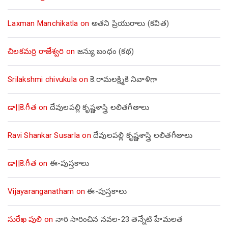
Laxman Manchikatla
on
అతని ప్రియురాలు (కవిత)
చిలకమర్రి రాజేశ్వరి
on
జన్యు బంధం (కథ)
Srilakshmi chivukula
on
కె.రామలక్ష్మికి నివాళిగా
డా||కె.గీత
on
దేవులపల్లి కృష్ణశాస్త్రి లలితగీతాలు
Ravi Shankar Susarla
on
దేవులపల్లి కృష్ణశాస్త్రి లలితగీతాలు
డా||కె.గీత
on
ఈ-పుస్తకాలు
Vijayaranganatham
on
ఈ-పుస్తకాలు
సురేఖ పులి
on
నారి సారించిన నవల-23 తెన్నేటి హేమలత