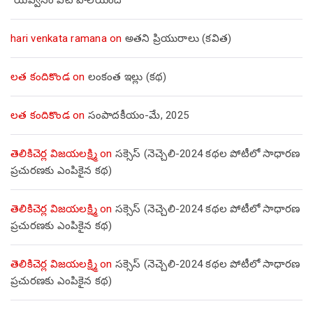
“యవ్వనం ఏటి పాలయింది”
hari venkata ramana
on
అతని ప్రియురాలు (కవిత)
లత కందికొండ
on
లంకంత ఇల్లు (కథ)
లత కందికొండ
on
సంపాదకీయం-మే, 2025
తెలికిచెర్ల విజయలక్ష్మి
on
సక్సెస్ (నెచ్చెలి-2024 కథల పోటీలో సాధారణ
ప్రచురణకు ఎంపికైన కథ)
తెలికిచెర్ల విజయలక్ష్మి
on
సక్సెస్ (నెచ్చెలి-2024 కథల పోటీలో సాధారణ
ప్రచురణకు ఎంపికైన కథ)
తెలికిచెర్ల విజయలక్ష్మి
on
సక్సెస్ (నెచ్చెలి-2024 కథల పోటీలో సాధారణ
ప్రచురణకు ఎంపికైన కథ)