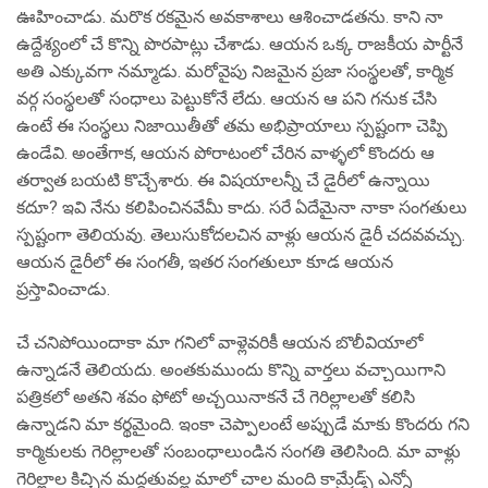
ఊహించాడు. మరొక రకమైన అవకాశాలు ఆశించాడతను. కాని నా
ఉద్దేశ్యంలో చే కొన్ని పొరపాట్లు చేశాడు. ఆయన ఒక్క రాజకీయ పార్టీనే
అతి ఎక్కువగా నమ్మాడు. మరోవైపు నిజమైన ప్రజా సంస్థలతో, కార్మిక
వర్గ సంస్థలతో సంధాలు పెట్టుకోనే లేదు. ఆయన ఆ పని గనుక చేసి
ఉంటే ఈ సంస్థలు నిజాయితీతో తమ అభిప్రాయాలు స్పష్టంగా చెప్పి
ఉండేవి. అంతేగాక, ఆయన పోరాటంలో చేరిన వాళ్ళలో కొందరు ఆ
తర్వాత బయటి కొచ్చేశారు. ఈ విషయాలన్నీ చే డైరీలో ఉన్నాయి
కదూ? ఇవి నేను కలిపించినవేమీ కాదు. సరే ఏదేమైనా నాకా సంగతులు
స్పష్టంగా తెలియవు. తెలుసుకోదలచిన వాళ్లు ఆయన డైరీ చదవవచ్చు.
ఆయన డైరీలో ఈ సంగతీ, ఇతర సంగతులూ కూడ ఆయన
ప్రస్తావించాడు.
చే చనిపోయిందాకా మా గనిలో వాళ్లెవరికీ ఆయన బొలీవియాలో
ఉన్నాడనే తెలియదు. అంతకుముందు కొన్ని వార్తలు వచ్చాయిగాని
పత్రికలో అతని శవం ఫోటో అచ్చయినాకనే చే గెరిల్లాలతో కలిసి
ఉన్నాడని మా కర్థమైంది. ఇంకా చెప్పాలంటే అప్పుడే మాకు కొందరు గని
కార్మికులకు గెరిల్లాలతో సంబంధాలుండిన సంగతి తెలిసింది. మా వాళ్లు
గెరిల్లాల కిచ్చిన మద్దతువల్ల మాలో చాల మంది కామ్రేడ్స్ ఎన్నో