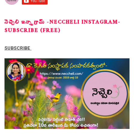
నెచ్చెలి ఇన్స్టాగ్రామ్ -NECCHELI INSTAGRAM-
SUBSCRIBE (FREE)
SUBSCRIBE