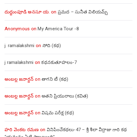
దుద్దుంపూడి అనసూ య.
on
ప్రమద – సునీత విలియమ్స్
Anonymous
on
My America Tour -8
j. ramalakshmi
on
సోది (కథ)
j ramalakshmi
on
కథనకుతూహలం-7
అంబల్ల జనార్దన్
on
తాగని టీ (కథ)
అంబల్ల జనార్దన్
on
అతని ప్రియురాలు (కవిత)
అంబల్ల జనార్దన్
on
విషమ పరీక్ష (క‌థ‌)
హరి వెంకట రమణ
on
వినిపించేకథలు-47 – శ్రీ శీలా వీర్రాజు గారి కథ