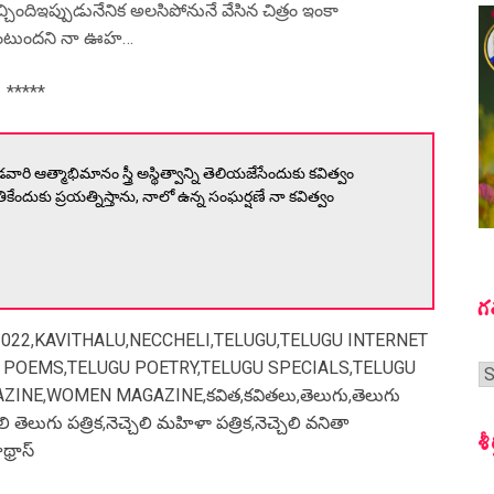
ిందిఇప్పుడునేనిక అలసిపోనునే వేసిన చిత్రం ఇంకా
లి ఉంటుందని నా ఊహ…
*****
ి ఆత్మాభిమానం స్త్రీ అస్థిత్వాన్ని తెలియజేసేందుకు కవిత్వం
తికేందుకు ప్రయత్నిస్తాను, నాలో ఉన్న సంఘర్షణే నా కవిత్వం
గ
022
,
KAVITHALU
,
NECCHELI
,
TELUGU
,
TELUGU INTERNET
 POEMS
,
TELUGU POETRY
,
TELUGU SPECIALS
,
TELUGU
గ
AZINE
,
WOMEN MAGAZINE
,
కవిత
,
కవితలు
,
తెలుగు
,
తెలుగు
స
ెలి తెలుగు పత్రిక
,
నెచ్చెలి మహిళా పత్రిక
,
నెచ్చెలి వనితా
శీ
్రాస్