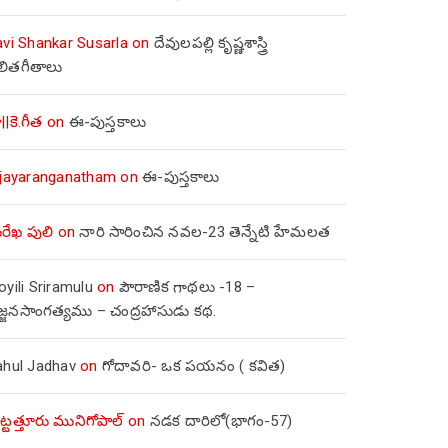
avi Shankar Susarla
on
దేవులపల్లి కృష్ణశాస్త్రి
లితగీతాలు
||కె.గీత
on
ఈ-పుస్తకాలు
ijayaranganatham
on
ఈ-పుస్తకాలు
రేఖ పులి
on
నారి సారించిన నవల-23 తెన్నేటి హేమలత
yili Sriramulu
on
పౌరాణిక గాథలు -18 –
జ్జనసాంగత్యము – చంద్రహాసుడు కథ.
ahul Jadhav
on
గోదావరి- ఒక పయనం ( కవిత)
ిట్టత్తూరు మునిగోపాల్
on
నడక దారిలో(భాగం-57)