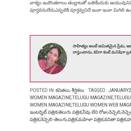
వాక్యం ఇంకొంతకాలం తండ్లాటతో బతికేందుకు ఆయువునిచ్చ
పూర్తవనులేదుఎప్పటికి పూర్తవ్వనిదే ఇంకా ఇంకా మిగి
సాహిత్యం అంటే అమితమైన ప్రేమ, ఆడవార
రాస్తుంటాను, కవిగా కంటే మనిషిగా బ్ర
POSTED IN:
కవితలు
,
శీర్షికలు
TAGGED :
JANUARY2
WOMEN MAGAZINE
,
TELUGU MAGAZINE
,
TELUGU
WOMEN MAGAZINE
,
TELUGU WOMEN WEB MAG
ఇంటర్నెట్ పత్రిక
,
తెలుగు పత్రిక
,
నీవు లేని రోజు
,
నెచ్చెలి
,
నెచ్చ
పత్రిక
,
నెచ్చెలి-తెలుగు
,
పత్రిక
,
మహిళా పత్రిక
,
వనితా పత్రిక
,
హథ