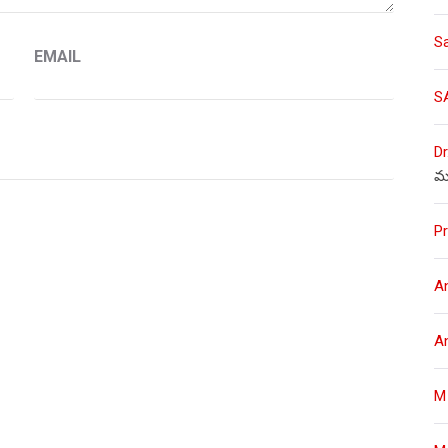
S
EMAIL
S
Dr
మ
Pr
A
A
M