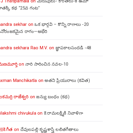
 J Thatipamala
on
మెరుపులు- కొరతలు-8 ఉమా
ూతక్కి కథ “25వ గంట”
handra sekhar
on
ఒక భార్గవి – కొన్ని రాగాలు -20
నోరంజకమైన రాగం—అభేరి
handra sekhara Rao M.V.
on
జ్ఞాపకాలసందడి -48
మణమూర్తి
on
నారి సారించిన నవల-10
axman Manchikatla
on
అతని ప్రియురాలు (కవిత)
లకమర్రి రాజేశ్వరి
on
జన్యు బంధం (కథ)
ilakshmi chivukula
on
కె.రామలక్ష్మికి నివాళిగా
||కె.గీత
on
దేవులపల్లి కృష్ణశాస్త్రి లలితగీతాలు