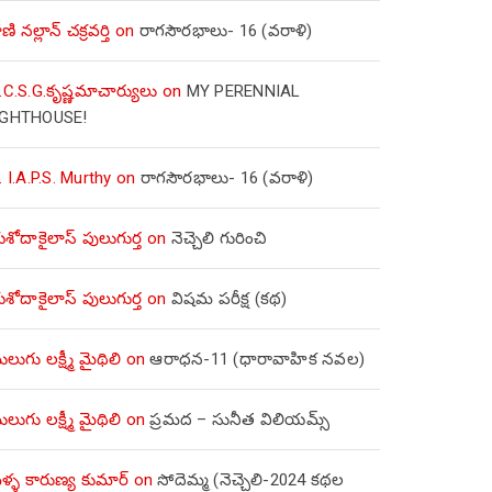
ణి నల్లాన్ చక్రవర్తి
on
రాగసౌరభాలు- 16 (వరాళి)
.C.S.G.కృష్ణమాచార్యులు
on
MY PERENNIAL
IGHTHOUSE!
. I.A.P.S. Murthy
on
రాగసౌరభాలు- 16 (వరాళి)
ోదాకైలాస్ పులుగుర్త
on
నెచ్చెలి గురించి
ోదాకైలాస్ పులుగుర్త
on
విషమ పరీక్ష (క‌థ‌)
లుగు లక్ష్మీ మైథిలి
on
ఆరాధన-11 (ధారావాహిక నవల)
లుగు లక్ష్మీ మైథిలి
on
ప్రమద – సునీత విలియమ్స్
్ళ కారుణ్య కుమార్
on
సోదెమ్మ (నెచ్చెలి-2024 కథల