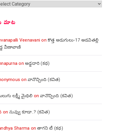
్షికలు
ీ మాట
evanapalli Veenavani
on
కొత్త అడుగులు-17 అడవితల్లి
డ్డ వీణావాణి
nnapurna
on
అడ్డదారి (కథ)
nonymous
on
వానొచ్చింది (కవిత)
లుగు లక్ష్మీ మైథిలి
on
వానొచ్చింది (కవిత)
వ
on
నువ్వు కూడా..? (కవిత)
andhya Sharma
on
తాగని టీ (కథ)