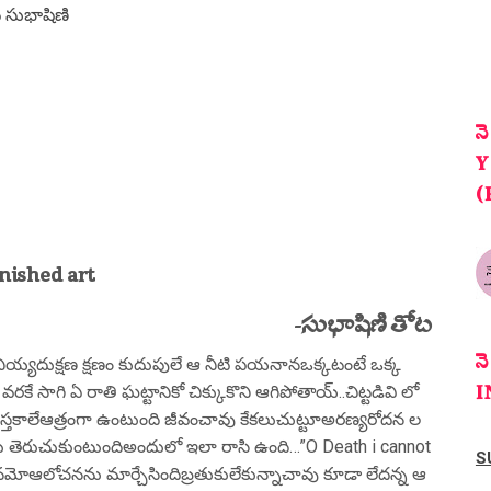
 సుభాషిణి
న
Y
(
nished art
-సుభాషిణి తోట
న
య్యదుక్షణ క్షణం కుదుపులే ఆ నీటి పయనానఒక్కటంటే ఒక్క
I
కే సాగి ఏ రాతి ఘట్టానికో చిక్కుకొని ఆగిపోతాయ్..చిట్టడివి లో
తకాలేఆత్రంగా ఉంటుంది జీవంచావు కేకలుచుట్టూఅరణ్యరోదన ల
లకు తెరుచుకుంటుందిఅందులో ఇలా రాసి ఉంది…”O Death i cannot
S
ఆలోచనను మార్చేసిందిబ్రతుకులేకున్నాచావు కూడా లేదన్న ఆ