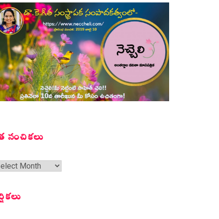
త సంచికలు
త
ంచికలు
ర్షికలు