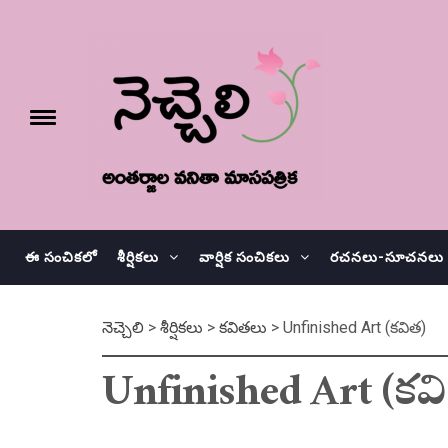
Skip
నెచ్చెలి
to
content
e
Toggle
menu
వనితా మాస పత్రిక
ఈ సంచికలో
శీర్షికలు
వార్షిక సంచికలు
రచనలు-సూచనలు
నెచ్చెలి
>
శీర్షికలు
>
కవితలు
>
Unfinished Art (కవిత)
Unfinished Art (కవ