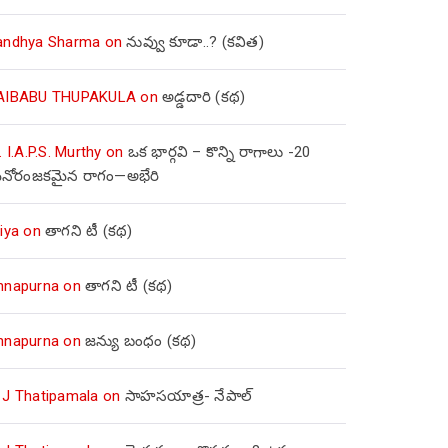
andhya Sharma
on
నువ్వు కూడా..? (కవిత)
AIBABU THUPAKULA
on
అడ్డదారి (కథ)
. I.A.P.S. Murthy
on
ఒక భార్గవి – కొన్ని రాగాలు -20
నోరంజకమైన రాగం—అభేరి
iya
on
తాగని టీ (కథ)
nnapurna
on
తాగని టీ (కథ)
nnapurna
on
జన్యు బంధం (కథ)
 J Thatipamala
on
సాహసయాత్ర- నేపాల్‌