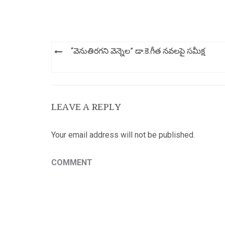
Post
“వెనుతిరగని వెన్నెల” డా.కె.గీత నవలపై సమీక్ష
navigation
LEAVE A REPLY
Your email address will not be published.
COMMENT