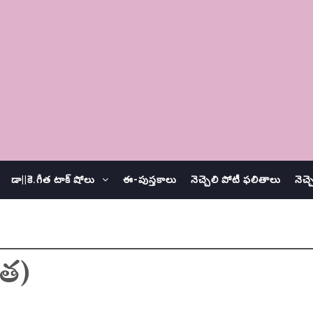
డా||కె.గీత టాక్ షోలు
ఈ-పుస్తకాలు
నెచ్చెలి పోటీ ఫలితాలు
నెచ్
ిత)