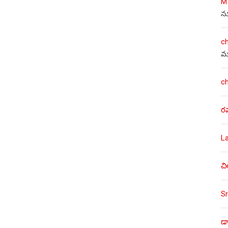
M
న
c
మ
c
ర
L
చి
Sr
డా