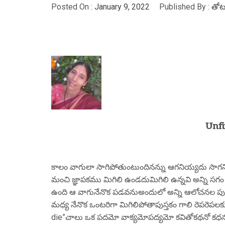
Posted On :
January 9, 2022
Published By :
తోట
Unfi
కాలం వాగులా సాగిపోతుంటుందినన్ను ఆగనియ్యదు సాగని
మంచి జ్ఞాపకము మిగిలి ఉండదుమిగిలి ఉన్నవి అన్ని సగం వర
ఉంది ఆ వాగునేనొక పడవనుఅందులో అన్ని ఆలోచనల పుస్
మధ్య నేనొక ఒంటరిగా మిగిలిపోతాపుస్తకం గాలి రెపరెప
die”చాలు ఒక పదమో వాక్యమోపద్యమో కవితోకథనో కధనమో