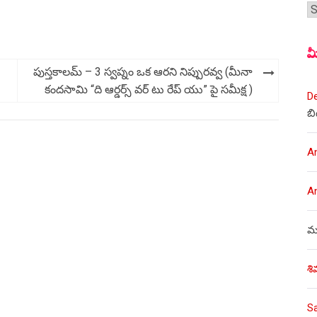
శీర
మ
పుస్తకాలమ్ – 3 స్వప్నం ఒక ఆరని నిప్పురవ్వ (మీనా
కందసామి “ది ఆర్డర్స్ వర్ టు రేప్ యు” పై సమీక్ష )
D
బి
A
A
ము
శి
S