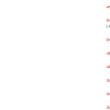
వా
Dr
L
Dr
యశ
యశ
ము
ము
మళ