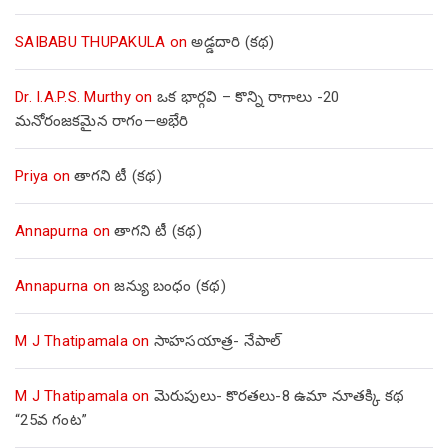
SAIBABU THUPAKULA
on
అడ్డదారి (కథ)
Dr. I.A.P.S. Murthy
on
ఒక భార్గవి – కొన్ని రాగాలు -20
మనోరంజకమైన రాగం—అభేరి
Priya
on
తాగని టీ (కథ)
Annapurna
on
తాగని టీ (కథ)
Annapurna
on
జన్యు బంధం (కథ)
M J Thatipamala
on
సాహసయాత్ర- నేపాల్‌
M J Thatipamala
on
మెరుపులు- కొరతలు-8 ఉమా నూతక్కి కథ
“25వ గంట”