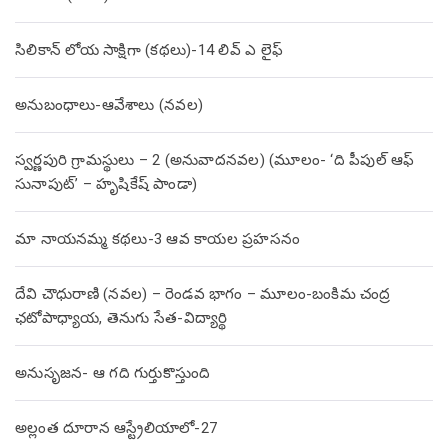
సిలికాన్ లోయ సాక్షిగా (కథలు)-14 లివ్ ఎ లైఫ్
అనుబంధాలు-ఆవేశాలు (నవల)
స్వర్ణపురి గ్రామస్థులు – 2 (అనువాదనవల) (మూలం- ‘ది పీపుల్ ఆఫ్
సునాపుట్’ – హృషికేష్ పాండా)
మా నాయనమ్మ కథలు-3 ఆవ కాయల ప్రహసనం
దేవి చౌధురాణి (నవల) – రెండవ భాగం – మూలం-బంకిమ చంద్ర
ఛటోపాధ్యాయ, తెనుగు సేత-విద్యార్థి
అనుసృజన- ఆ గది గుర్తుకొస్తుంది
అల్లంత దూరాన ఆస్ట్రేలియాలో-27