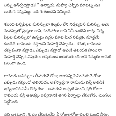
నిన్ను అశీర్వదిస్తాడు!”” అన్నాడు. మహర్షి చెప్పిన మాటల్ని విని
ఆయన చెప్పినట్టు జరుగుతుందని నమ్మింది.
శబరిది చిన్నపిల్లల మనస్సులా కల్మషం లేని నిర్మలమైన మనస్సు. ఆమె
మనస్సులో ప్రశ్నలు కాని, సందేహాలు కాని ఏవీ ఉండేవి కావు. చిన్న
పిల్లల మనస్సులో ఉన్నట్టు పెద్దల మాట మీద నమ్మకం మాత్రమే
ఉండేది. రాముడు వస్తాడని మహర్షి చెప్పాడు… కనుక, రాముడు
తప్పకుండా వస్తాడు. ఎప్పుడు వస్తాడో ఆమెకి తెలియక పోయినా
మహర్షి చెప్పిన విషయం తప్పకుండ జరుగుతుంది అనే నమ్మకం ఆమెకి
బలంగా ఉంది.
రాముడి ఆశీస్సులు తీసుకునే రోజు, ఆయన్ని సేవించుకునే రోజు
ఎప్పుడు వస్తుందో తెలియదు. అకస్మాత్తుగా రాముడు వస్తే అతడికి
ఇవ్వడానికి ఏమీ లేవు కదా… అనుకుని అప్పటి నుంచి ప్రతి రోజూ
రాముడు వస్తే ఆతిథ్యం ఇవ్వడానికి తగిన ఏర్పాట్లు చేసుకోడం మొదలు
పెట్టేసింది.
తన ఆశ్రమాన్ని శుభ్రం చేసుకునేది. ఏ రోజుకారోజు చల్లటి మంచి నీళ్ళు