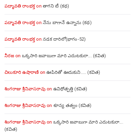
పద్మావతి రాంభక్త
on
తాగని టీ (కథ)
పద్మావతి రాంభక్త
on
నేను బాగానే ఉన్నాను (క‌థ‌)
పద్మావతి రాంభక్త
on
నడక దారిలో(భాగం-52)
నీరజ
on
ఒక్కసారి జవాబుగా మారి ఎదుటకురా…. (కవిత)
చిలుకూరి ఉషారాణి
on
ఊపిరితో ఊదుకుని…… (కవిత)
శింగరాజు శ్రీనివాసరావు
on
ఉవిధోత్పత్తి (కవిత)
శింగరాజు శ్రీనివాసరావు
on
శూన్య తత్వం (కవిత)
శింగరాజు శ్రీనివాసరావు
on
ఒక్కసారి జవాబుగా మారి ఎదుటకురా….
(కవిత)