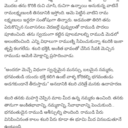
మొదట తను కొరికి రుచి చూసి, రుచిగా ఉన్నాయి అనుకున్న వాటినే
రామలక్ష్మణులకి తినడానికి ఇస్తోంది. ఆమె పెట్టిన వాటిని రామ
లక్ష్మణులు ఇద్దరూ సంతోషంగా తిన్నారు. అడవంతా తిరిగి తను
ఏరుకొచ్చిన సువాసనలు వెదజల్లే పువ్వులతో రాముడి పాదలు
పూజించింది. తను స్వయంగా కట్టిన పూలమాలల్ని రాముడి మెడలో
అలంకరించింది. ఎన్ని విధాలుగా రాముణ్ని సేవించుకున్నా శబరికి ఇంకా
తృప్తి కలగలేదు. శబరి భక్తికి, అంకిత భావంతో చేసిన సేవకి మెచ్చిన
రాముడు ఆమెకి మోక్షాన్ని ప్రసాదించాడు.
“అందరూ మెచ్చే విధంగా స్వచ్ఛమైన మనస్సు, బలమైన నమ్మకం,
భగవంతుడి యందు భక్తి కలిగి ఉంటే వాళ్ళ కోరికల్ని భగవంతుడు
అడగకుండానే తీరుస్తాడు” అనడానికి శబరి చరిత్రే మనకు ఉదాహరణ.
శబరి తనకు మహర్షి చెప్పిన మాట మీద ఉన్న నమ్మకం ఉంచింది. తనకు
తానుగా అంకితభావాన్ని, నమ్మకాన్ని, సేవాభావాన్ని పెంచుకుంది…
భగవంతుడైన రాముడి ఆశీస్సుల్ని పొందింది. రాముడి పేరు
వినిపించినంత కాలం శబరి పేరు కూడా ఈ భూమి మీద వినబడుతూనే
ఉంటుంది.