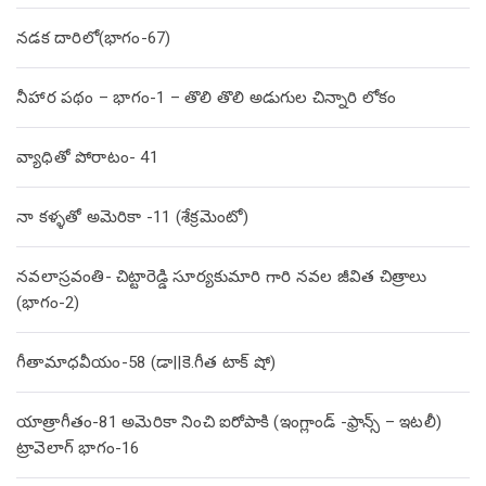
నడక దారిలో(భాగం-67)
నీహార పథం – భాగం-1 – తొలి తొలి అడుగుల చిన్నారి లోకం
వ్యాధితో పోరాటం- 41
నా కళ్ళతో అమెరికా -11 (శేక్రమెంటో)
నవలాస్రవంతి- చిట్టారెడ్డి సూర్యకుమారి గారి నవల జీవిత చిత్రాలు
(భాగం-2)
గీతామాధవీయం-58 (డా||కె.గీత టాక్ షో)
యాత్రాగీతం-81 అమెరికా నించి ఐరోపాకి (ఇంగ్లాండ్ -ఫ్రాన్స్ – ఇటలీ)
ట్రావెలాగ్ భాగం-16