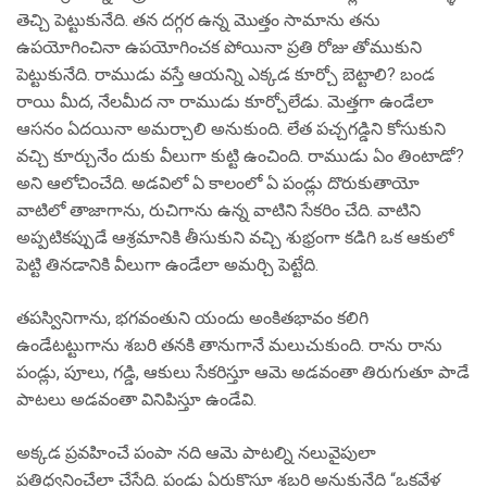
తెచ్చి పెట్టుకునేది. తన దగ్గర ఉన్న మొత్తం సామాను తను
ఉపయోగించినా ఉపయోగించక పోయినా ప్రతి రోజు తోముకుని
పెట్టుకునేది. రాముడు వస్తే ఆయన్ని ఎక్కడ కూర్చో బెట్టాలి? బండ
రాయి మీద, నేలమీద నా రాముడు కూర్చోలేడు. మెత్తగా ఉండేలా
ఆసనం ఏదయినా అమర్చాలి అనుకుంది. లేత పచ్చగడ్డిని కోసుకుని
వచ్చి కూర్చునేం దుకు వీలుగా కుట్టి ఉంచింది. రాముడు ఏం తింటాడో?
అని ఆలోచించేది. అడవిలో ఏ కాలంలో ఏ పండ్లు దొరుకుతాయో
వాటిలో తాజాగాను, రుచిగాను ఉన్న వాటిని సేకరిం చేది. వాటిని
అప్పటికప్పుడే ఆశ్రమానికి తీసుకుని వచ్చి శుభ్రంగా కడిగి ఒక ఆకులో
పెట్టి తినడానికి వీలుగా ఉండేలా అమర్చి పెట్టేది.
తపస్వినిగాను, భగవంతుని యందు అంకితభావం కలిగి
ఉండేటట్టుగాను శబరి తనకి తానుగానే మలుచుకుంది. రాను రాను
పండ్లు, పూలు, గడ్డి, ఆకులు సేకరిస్తూ ఆమె అడవంతా తిరుగుతూ పాడే
పాటలు అడవంతా వినిపిస్తూ ఉండేవి.
అక్కడ ప్రవహించే పంపా నది ఆమె పాటల్ని నలువైపులా
ప్రతిధ్వనించేలా చేసేది. పండ్లు ఏరుకొస్తూ శబరి అనుకునేది “ఒకవేళ