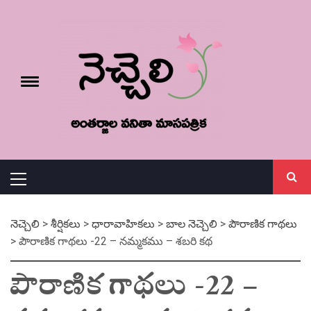
Skip
నెచ్చెలి
to
content
e
Toggle
menu
వనితా మాస పత్రిక
Primary
Menu
నెచ్చెలి
>
శీర్షికలు
>
ధారావాహికలు
>
బాల నెచ్చెలి
>
పౌరాణిక గాథలు
>
పౌరాణిక గాథలు -22 – నమ్మకము – శబరి కథ
పౌరాణిక గాథలు -22 –