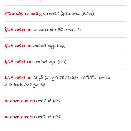
కొమురవెల్లి అంజయ్య
on
అతని ప్రియురాలు (కవిత)
శ్రీపతి లలిత
on
నా అంతరంగ తరంగాలు-25
శ్రీపతి లలిత
on
లంకంత ఇల్లు (కథ)
శ్రీపతి లలిత.
on
లంకంత ఇల్లు (కథ)
శ్రీపతి లలిత
on
సక్సెస్ (నెచ్చెలి-2024 కథల పోటీలో సాధారణ
ప్రచురణకు ఎంపికైన కథ)
Anonymous
on
తాగని టీ (కథ)
Anonymous
on
తాగని టీ (కథ)