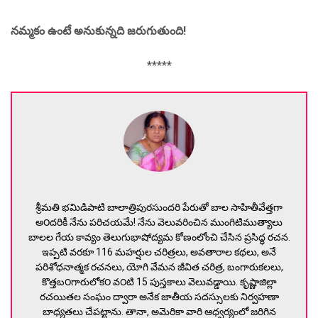
నమ్మకం ఉంటే అనుకున్నది జరుగుతుంది!
*****
శ్రీమతి భమిడిపాటి బాలాత్రిపురసుందరి పేరుతో బాల సాహితీవేత్తగా
అ౦దరికీ నేను పరిచయమే! నేను వెలువరించిన ముంగిటిముత్యాలు
బాలల గేయ కావ్యం తెలుగుభాషోద్యమ కోణంలోంచి చేసిన ప్రసిధ్ధ రచన.
ఇప్పటి వరకూ 116 మహర్షుల చరిత్రలు, అవతారాల కథలు, అనే
పరిశోధనాత్మక రచనలు, యోగి వేమన జీవిత చరిత్ర, బంగారుకలలు,
కొత్తబ౦గారులోక౦ వ౦టి 15 పుస్తకాలు వెలువడ్డాయి. కృష్ణాజిల్లా
రచయితల సంఘం ద్వారా అనేక జాతీయ సదస్సులకు నిర్వహణా
బాధ్యతలు చేపట్టాను. తానా, అమెరికా వారి ఆధ్వర్యంలో జరిగిన