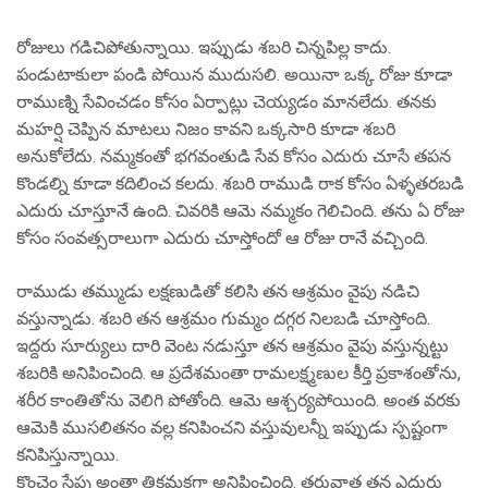
రోజులు గడిచిపోతున్నాయి. ఇప్పుడు శబరి చిన్నపిల్ల కాదు.
పండుటాకులా పండి పోయిన ముదుసలి. అయినా ఒక్క రోజు కూడా
రాముణ్ని సేవించడం కోసం ఏర్పాట్లు చెయ్యడం మానలేదు. తనకు
మహర్షి చెప్పిన మాటలు నిజం కావని ఒక్కసారి కూడా శబరి
అనుకోలేదు. నమ్మకంతో భగవంతుడి సేవ కోసం ఎదురు చూసే తపన
కొండల్ని కూడా కదిలించ కలదు. శబరి రాముడి రాక కోసం ఏళ్ళతరబడి
ఎదురు చూస్తూనే ఉంది. చివరికి ఆమె నమ్మకం గెలిచింది. తను ఏ రోజు
కోసం సంవత్సరాలుగా ఎదురు చూస్తోందో ఆ రోజు రానే వచ్చింది.
రాముడు తమ్ముడు లక్షణుడితో కలిసి తన ఆశ్రమం వైపు నడిచి
వస్తున్నాడు. శబరి తన ఆశ్రమం గుమ్మం దగ్గర నిలబడి చూస్తోంది.
ఇద్దరు సూర్యులు దారి వెంట నడుస్తూ తన ఆశ్రమం వైపు వస్తున్నట్టు
శబరికి అనిపించింది. ఆ ప్రదేశమంతా రామలక్ష్మణుల కీర్తి ప్రకాశంతోను,
శరీర కాంతితోను వెలిగి పోతోంది. ఆమె ఆశ్చర్యపోయింది. అంత వరకు
ఆమెకి ముసలితనం వల్ల కనిపించని వస్తువులన్నీ ఇప్పుడు స్పష్టంగా
కనిపిస్తున్నాయి.
కొంచెం సేపు అంతా తికమకగా అనిపించింది. తరువాత తన ఎదురు