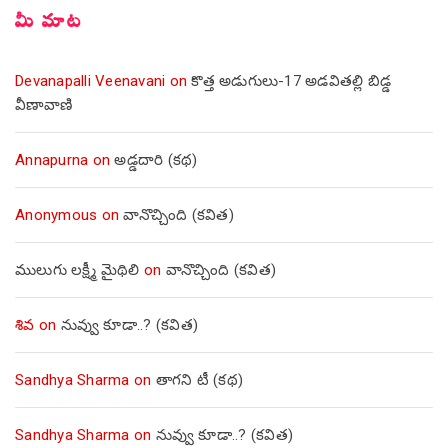
మీ మాట
Devanapalli Veenavani
on
కొత్త అడుగులు-17 అడవితల్లి బిడ్డ
వీణావాణి
Annapurna
on
అడ్డదారి (కథ)
Anonymous
on
వానొచ్చింది (కవిత)
ములుగు లక్ష్మీ మైథిలి
on
వానొచ్చింది (కవిత)
శివ
on
నువ్వు కూడా..? (కవిత)
Sandhya Sharma
on
తాగని టీ (కథ)
Sandhya Sharma
on
నువ్వు కూడా..? (కవిత)