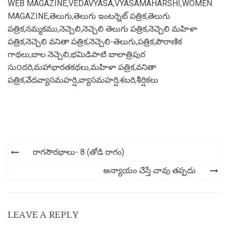
WEB MAGAZINE
,
VEDAVYASA
,
VYASAMAHARSHI
,
WOMEN
MAGAZINE
,
తెలుగు
,
తెలుగు ఇంటర్నెట్ పత్రిక
,
తెలుగు
పత్రిక
,
నమ్మకము
,
నెచ్చెలి
,
నెచ్చెలి తెలుగు పత్రిక
,
నెచ్చెలి మహిళా
పత్రిక
,
నెచ్చెలి వనితా పత్రిక
,
నెచ్చెలి-తెలుగు
,
పత్రిక
,
పౌరాణిక
గాథలు
,
బాల నెచ్చెలి
,
భమిడిపాటి బాలాత్రిపుర
సు౦దరి
,
మహాభారతకథలు
,
మహిళా పత్రిక
,
వనితా
పత్రిక
,
వేదవ్యాసమహర్షి
,
వ్యాసమహర్షి
,
శబరి
,
శీర్షికలు
Post
రాగసౌరభాలు- 8 (తోడి రాగం)
navigation
అన్యాయం చేస్తే చావు తప్పదు
LEAVE A REPLY