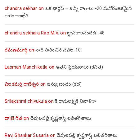
chandra sekhar
on
ఒక భార్గవి – కొన్ని రాగాలు -20 మనోరంజకమైన
రాగం—అభేరి
chandra sekhara Rao M.V.
on
జ్ఞాపకాలసందడి -48
రమణమూర్తి
on
నారి సారించిన నవల-10
Laxman Manchikatla
on
అతని ప్రియురాలు (కవిత)
చిలకమర్రి రాజేశ్వరి
on
జన్యు బంధం (కథ)
Srilakshmi chivukula
on
కె.రామలక్ష్మికి నివాళిగా
డా||కె.గీత
on
దేవులపల్లి కృష్ణశాస్త్రి లలితగీతాలు
Ravi Shankar Susarla
on
దేవులపల్లి కృష్ణశాస్త్రి లలితగీతాలు