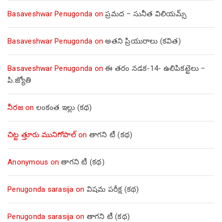
Basaveshwar Penugonda
on
ప్రమద – సునీత విలియమ్స్
Basaveshwar Penugonda
on
అతని ప్రియురాలు (కవిత)
Basaveshwar Penugonda
on
ఈ తరం నడక-14- ఉలిపికట్టెలు –
పి.జ్యోతి
నీరజ
on
లంకంత ఇల్లు (కథ)
చిట్ట త్తూరు మునిగోపాల్
on
తాగని టీ (కథ)
Anonymous
on
తాగని టీ (కథ)
Penugonda sarasija
on
విషమ పరీక్ష (క‌థ‌)
Penugonda sarasija
on
తాగని టీ (కథ)