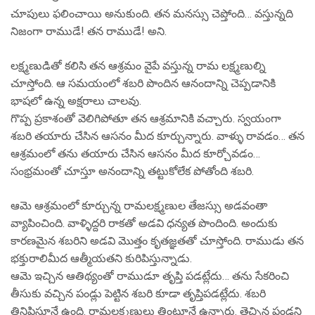
చూపులు ఫలించాయి అనుకుంది. తన మనస్సు చెప్తోంది… వస్తున్నది
నిజంగా రాముడే! తన రాముడే! అని.
లక్ష్మణుడితో కలిసి తన ఆశ్రమం వైపే వస్తున్న రామ లక్ష్మణుల్ని
చూస్తోంది. ఆ సమయంలో శబరి పొందిన ఆనందాన్ని చెప్పడానికి
భాషలో ఉన్న అక్షరాలు చాలవు.
గొప్ప ప్రకాశంతో వెలిగిపోతూ తన ఆశ్రమానికి వచ్చారు. స్వయంగా
శబరి తయారు చేసిన ఆసనం మీద కూర్చున్నారు. వాళ్ళు రావడం… తన
ఆశ్రమంలో తను తయారు చేసిన ఆసనం మీద కూర్చోవడం…
సంభ్రమంతో చూస్తూ అనందాన్ని తట్టుకోలేక పోతోంది శబరి.
ఆమె ఆశ్రమంలో కూర్చున్న రామలక్ష్మణుల తేజస్సు అడవంతా
వ్యాపించింది. వాళ్ళిద్దరి రాకతో అడవి ధన్యత పొందింది. అందుకు
కారణమైన శబరిని అడవి మొత్తం కృతజ్ఞతతో చూస్తోంది. రాముడు తన
భక్తురాలిమీద ఆత్మీయతని కురిపిస్తున్నాడు.
ఆమె ఇచ్చిన ఆతిథ్యంతో రాముడూ తృప్తి పడట్లేదు… తను సేకరించి
తీసుకు వచ్చిన పండ్లు పెట్టిన శబరి కూడా తృప్తిపడట్లేదు. శబరి
తినిపిస్తూనే ఉంది. రామలక్ష్మణులు తింటూనే ఉన్నారు. తెచ్చిన పండ్లని