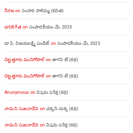
నీరజ
on
సంసారి సాలెమ్మ (కవిత)
డా||కె.గీత
on
సంపాదకీయం-మే, 2025
డా.పి. విజయలక్ష్మి పండిట్
on
సంపాదకీయం-మే, 2025
చిట్టత్తూరు మునిగోపాల్
on
తాగని టీ (కథ)
చిట్టత్తూరు మునిగోపాల్
on
తాగని టీ (కథ)
Anonymous
on
విషమ పరీక్ష (క‌థ‌)
నామని సుజనాదేవి
on
చక్కని చుక్క (కథ)
నామని సుజనాదేవి
on
విషమ పరీక్ష (క‌థ‌)