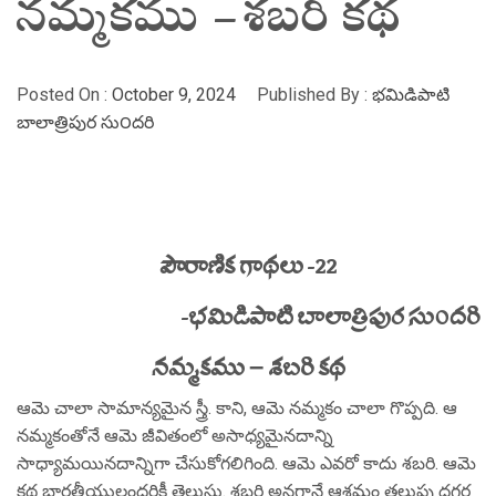
నమ్మకము – శబరి కథ
Posted On :
October 9, 2024
Published By :
భమిడిపాటి
బాలాత్రిపుర సు౦దరి
పౌరాణిక గాథలు -22
-భమిడిపాటి బాలాత్రిపుర సు౦దరి
నమ్మకము – శబరి కథ
ఆమె చాలా సామాన్యమైన స్త్రీ. కాని, ఆమె నమ్మకం చాలా గొప్పది. ఆ
నమ్మకంతోనే ఆమె జీవితంలో అసాధ్యమైనదాన్ని
సాధ్యామయినదాన్నిగా చేసుకోగలిగింది. ఆమె ఎవరో కాదు శబరి. ఆమె
కథ భారతీయులందరికీ తెలుసు. శబరి అనగానే ఆశ్రమం తలుపు దగ్గర