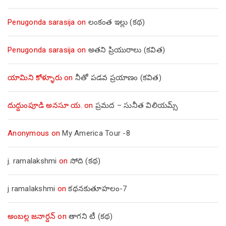
Penugonda sarasija
on
లంకంత ఇల్లు (కథ)
Penugonda sarasija
on
అతని ప్రియురాలు (కవిత)
యామిని కోళ్ళూరు
on
నీతో పడవ ప్రయాణం (కవిత)
దుద్దుంపూడి అనసూ య.
on
ప్రమద – సునీత విలియమ్స్
Anonymous
on
My America Tour -8
j. ramalakshmi
on
సోది (కథ)
j ramalakshmi
on
కథనకుతూహలం-7
అంబల్ల జనార్దన్
on
తాగని టీ (కథ)