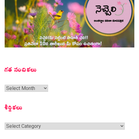
గత సంచికలు
గత
సంచికలు
శీర్షికలు
శీర్షికలు