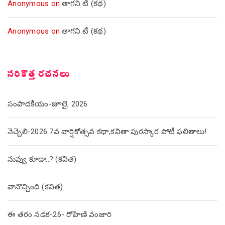
Anonymous
on
తాగని టీ (కథ)
Anonymous
on
తాగని టీ (కథ)
సరికొత్త రచనలు
సంపాదకీయం-జూలై, 2026
నెచ్చెలి-2026 7వ వార్షికోత్సవ కథా,కవితా పురస్కార పోటీ ఫలితాలు!
నువ్వు కూడా..? (కవిత)
వానొచ్చింది (కవిత)
ఈ తరం నడక-26- రోహిణి వంజారి