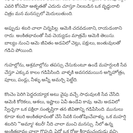
ఎవరి కోసమో ఆతృతతో ఎదురు చూస్తూ నిలబడిన ఒక వృద్ధురాలి
చిత్రం మన మనస్సులో మెదులుతుంది.
అప్పుడు శబరి చాలా చిన్నపిల్ల. ఆమెకి చదవడంకాని, రాయడంకాని
రాదు. అంకితభావంతో సేవ చెయ్యడం మాత్రమే ఆమెకి తెలుసు.
బాల్యం నుంచి ఆమె జీవితం అడవిలో చెట్లు, పక్షులు, జంతువులతో
గడిచి పోయింది.
గుహల్లోను, ఆశ్రమాల్లోను తపస్సు చేసుకుంటూ ఉండే మహర్షులకి సేవ
చేస్తూ ఎక్కువ కాలం గడిపేసింది. వాళ్ళకి అవసరమయిన అగ్నిహోత్రం,
పూలు, పండ్లు, నీళ్ళు అన్నీ అమర్చి పెట్టేది.
కొంచెం పెరిగి పెద్దదయ్యాక అటు వైపు వచ్చే సాధువులకి సేవ చేసేది.
ఆమెకి కోరికలు, ఆశలు, ఇష్టాలు ఏవీ ఉండేవి కావు. ఆమె అడవిలో
స్వేచ్ఛగా ఒక పక్షిలా సంతృప్తిగా తన జీవితాన్ని గడిపేసింది. మునులు
కూడా శబరి అంకితభావంతో చేసే సేవకి సంతోషించేవాళ్ళు. ఒక మహర్షి
శబరిని “”అమ్మా! శబరీ! నీది చాలా మంచి మనస్సు. నీలో ఉన్న
అంకితభావం చాలా గొప్పది. ఏదో ఒక రోజు శ్రీరామచంద్రుడు వచ్చి