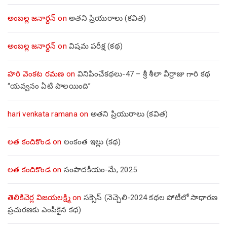
అంబల్ల జనార్దన్
on
అతని ప్రియురాలు (కవిత)
అంబల్ల జనార్దన్
on
విషమ పరీక్ష (క‌థ‌)
హరి వెంకట రమణ
on
వినిపించేకథలు-47 – శ్రీ శీలా వీర్రాజు గారి కథ
“యవ్వనం ఏటి పాలయింది”
hari venkata ramana
on
అతని ప్రియురాలు (కవిత)
లత కందికొండ
on
లంకంత ఇల్లు (కథ)
లత కందికొండ
on
సంపాదకీయం-మే, 2025
తెలికిచెర్ల విజయలక్ష్మి
on
సక్సెస్ (నెచ్చెలి-2024 కథల పోటీలో సాధారణ
ప్రచురణకు ఎంపికైన కథ)