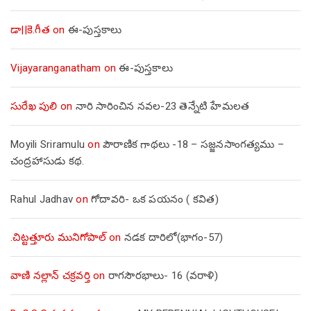
డా||కె.గీత
on
ఈ-పుస్తకాలు
Vijayaranganatham
on
ఈ-పుస్తకాలు
సురేఖ పులి
on
నారి సారించిన నవల-23 తెన్నేటి హేమలత
Moyili Sriramulu
on
పౌరాణిక గాథలు -18 – సజ్జనసాంగత్యము –
చంద్రహాసుడు కథ.
Rahul Jadhav
on
గోదావరి- ఒక పయనం ( కవిత)
.చిట్టత్తూరు మునిగోపాల్
on
నడక దారిలో(భాగం-57)
వాణి నల్లాన్ చక్రవర్తి
on
రాగసౌరభాలు- 16 (వరాళి)