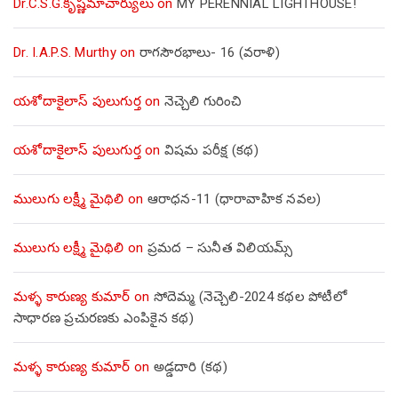
Dr.C.S.G.కృష్ణమాచార్యులు
on
MY PERENNIAL LIGHTHOUSE!
Dr. I.A.P.S. Murthy
on
రాగసౌరభాలు- 16 (వరాళి)
యశోదాకైలాస్ పులుగుర్త
on
నెచ్చెలి గురించి
యశోదాకైలాస్ పులుగుర్త
on
విషమ పరీక్ష (క‌థ‌)
ములుగు లక్ష్మీ మైథిలి
on
ఆరాధన-11 (ధారావాహిక నవల)
ములుగు లక్ష్మీ మైథిలి
on
ప్రమద – సునీత విలియమ్స్
మళ్ళ కారుణ్య కుమార్
on
సోదెమ్మ (నెచ్చెలి-2024 కథల పోటీలో
సాధారణ ప్రచురణకు ఎంపికైన కథ)
మళ్ళ కారుణ్య కుమార్
on
అడ్డదారి (కథ)