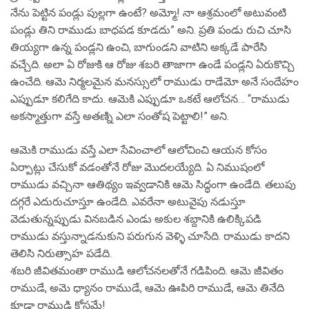
నేను పెట్టిన పండ్లు పుల్లగా ఉంటే? అమ్మో! నా ఆశ్రమంలో అటువంటి
పండ్లు తిని రాముడు బాధపడ కూడదు” అని. ప్రతి పండు రుచి చూసి
తియ్యగా ఉన్న పండ్లని ఉంచి, బాగుండని వాటిని అక్కడే పారేసి
వచ్చేది. అలా ఏ రోజుకి ఆ రోజు శబరి తాజాగా ఉండే పండ్లని ఏరుకొచ్చి
ఉంచేది. ఆమె నిర్మలమైన మనస్సులో రాముడు రాడేమో అనే సందేహం
ఎప్పుడూ కలిగేది కాదు. ఆమెకి ఎప్పుడూ ఒకటే ఆలోచన… “రాముడు
అకస్మాత్తుగా వస్తే అతణ్ని ఎలా సంతోష పెట్టాలి!” అని.
ఆమెకి రాముడు వస్తే ఎలా సేవించాలో ఆలోచించి ఆయన కోసం
ఏర్పాట్లు చేసుకో వడంతోనే రోజు మొదలయ్యేది. ఏ నిముషంలో
రాముడు వచ్చినా ఆతిథ్యం ఇవ్వడానికి ఆమె సిద్ధంగా ఉండేది. తలుపు
దగ్గరే ఎదురుచూస్తూ ఉండేది. ఎవరేనా అటువైపు నడుస్తూ
వెడుతున్నప్పుడు వినబడిన ఎండు అకుల శబ్దానికి ఉలిక్కిపడి
రాముడు వస్తున్నాడనుకుని పరుగున వెళ్ళి చూసేది. రాముడు కాదని
తెలిసి నిరుత్సాహ పడేది.
శబరి జీవితమంతా రాముడి ఆలోచనలతోనే గడిపింది. ఆమె జీవితం
రాముడే, అమె ధ్యానం రాముడే, ఆమె ఊపిరి రాముడే, ఆమె తినేది
కూడా రాముడి కోసమే!