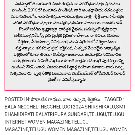
సదస్సులో తెలుగువారి పండుగలపైన నా పరిశోధనాపత్రం ప్రశంసలు
పొందింది. 2010లో వంగూరు ఫౌండేషన్ వారి అంతర్జాతీయ రచయిత్రుల
మహాసభలలో బాలసాహిత్యమూ-రచయిత్రుల పాత్ర,. శ్రీ శ్రీ బాలసాహిత్యం
వ౦టి పరిశోధనా పత్రాలు పలువురి ప్రశంసలు పొందాయి. బందరు డచ్
కోటలో జరిగిన కృష్ణాజిల్లా చారిత్రక వైభవం సదస్సులో కృష్ణాజిల్లా
టెలీకమ్యూనికేషన్స్ పైన ప్రత్యేక ప్రసంగం చేశాను. నా కథలు, కవితలు ,
శీర్షికలు, సీరియల్సూ వివిథ వార, మాస పత్రికలలో నిర్విరామంగా
వస్తున్నాయి. కనకదుర్గ ప్రభ, భక్తిసుధ, చిత్సుధ మొదలైన ఆధ్యాత్మిక
పత్రికలలో కూడా తరచూ కనిపిస్తూ ఉంటాయి. ఉయ్యూరు సరసభారతి
వారు, కైకలూరు సాహితీ మిత్రులు ఉగాది ఉత్తమ కవయిత్రి పురస్కారాన్ని
అందించి గౌరవించారు. విజయవాడ సిధ్ధార్థ మహిళా కళాశాల వారు నన్ను
సత్కరించారు. వృత్తి రీత్యా విజయవాడ బిఎస్ఎన్ఎల్ లో సీనియర్ సూపర్
వైజర్ గా పనిచేస్తున్నాను.
POSTED IN:
పౌరాణిక గాథలు
,
బాల నెచ్చెలి
,
శీర్షికలు
TAGGED :
BALA NECCHELI
,
NECCHELI
,
OCT2024
,
SHIRSHIKALU
,
SMT
BHAMIDIPATI BALATRIPURA SUNDARI
,
TELUGU
,
TELUGU
INTERNET WOMEN MAGAZINE
,
TELUGU
MAGAZINE
,
TELUGU WOMEN MAGAZINE
,
TELUGU WOMEN