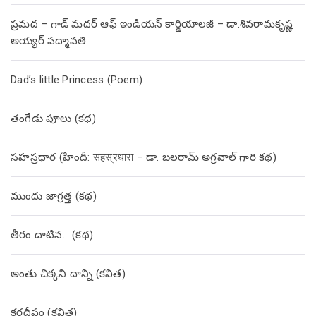
ప్రమద – గాడ్ మదర్ ఆఫ్ ఇండియన్ కార్డియాలజీ – డా.శివరామకృష్ణ
అయ్యర్ పద్మావతి
Dad’s little Princess (Poem)
తంగేడు పూలు (క‌థ‌)
సహస్రధార (హిందీ: सहस्रधारा – డా. బలరామ్ అగ్రవాల్ గారి కథ)
ముందు జాగ్రత్త (క‌థ‌)
తీరం దాటిన… (క‌థ‌)
అంతు చిక్కని దాన్ని (కవిత)
కరదీపం (కవిత)