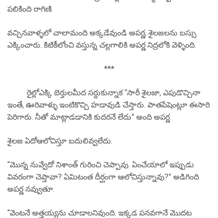
పలికింది రాగిణి.
వచ్చినవాళ్ళలో చాలామంది అక్కడేవుండి అపర్ణ, శైలజలను బస్సు
ఎక్కించారు. కిటికీలోంచి వస్తున్న చల్లగాలికి అపర్ణ నిద్రలోకి వెళ్ళింది.
***
రైల్లోఎక్కి బెర్తులమీద సర్దుకున్నాక “సారీ శైలజా, ఎపుడొచ్చినా
ఇంతే, ఊరివాళ్ళు ఇంటికొచ్చి హడావుడి చేస్తారు. పాతపేషెంట్లూ ఈసారి
పెరిగారు. నీతో మాట్లాడడానికి కుదరనే లేదు” అంది అపర్ణ.
శైలజ ఏదోఆలోచిస్తూ బదులివ్వలేదు.
“మొన్న నువ్వేదో నిశాంత్ గురించి చెప్పావు. ఏంచేయాలో ఇప్పుడు
వివరంగా చెప్తావా? ఏమిటంత దీర్ఘంగా ఆలోచిస్తున్నావు?” అడిగింది
అపర్ణ నవ్వుతూ.
“వెంటనే అత్తయ్యను చూడాలనివుంది. ఇక్కడ పనవగానే మొదట