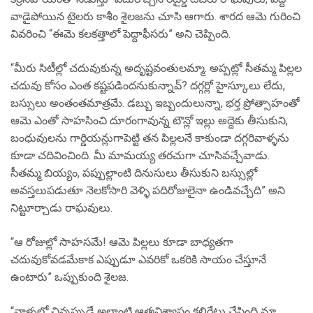
వాడైపోయిన టైలరు కాశీం శైలజను చూసి ఆగారు. శారద ఆమె గురించి
వివరించి “ఈమె కలకత్తాలో పెద్దాఫీసరు” అని చెప్పింది.
“మీరు సిటీల్లో చదువుకున్న అదృష్టవంతులమ్మా. అప్పట్లో సీతమ్మ పిల్లల
చదువు కోసం ఎంత కష్టపడిందనుకున్నావ్? దగ్గర్లో హైస్కూలు లేదు,
బస్సులు అంతంతమాత్రమే. డబ్బు ఇబ్బందులున్నా, భర్త ప్రోత్సాహంతో
ఆమె ఎంతో సాహసించి దూరంగావున్న టౌన్లో ఇల్లు అద్దెకు తీసుకుని,
బంధువులను గార్డియన్లుగాపెట్టి తన పిల్లలనే కాకుండా దగ్గరివాళ్ళను
కూడా చదివించింది. మీ మామయ్య తరచుగా చూసివచ్చేవాడు.
సీతమ్మ బియ్యం, పప్పుల్లాంటి దినుసులు తీసుకుని బస్సుల్లో
అవస్తలుపడుతూ నెలకోసారి వెళ్ళి పదిరోజులైనా ఉండివచ్చేది” అని
నిట్టూర్చాడు రాఘవులు.
“ఆ రోజుల్లో సాహసమే! ఆమె పిల్లలు కూడా బాధ్యతగా
చదువుకోవడమేకాక ఎప్పుడూ ఎవరికో ఒకరికి సాయం చేస్తూనే
ఉంటారు” ఒప్పుకుంది శైలజ.
“వాళ్ళలో చిన్నప్పుడే అలాంటి ఆత్మవిశ్వాసం కలిగేట్టు చేసింది మా