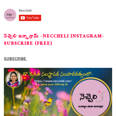
నెచ్చెలి ఇన్స్టాగ్రామ్ -NECCHELI INSTAGRAM-
SUBSCRIBE (FREE)
SUBSCRIBE