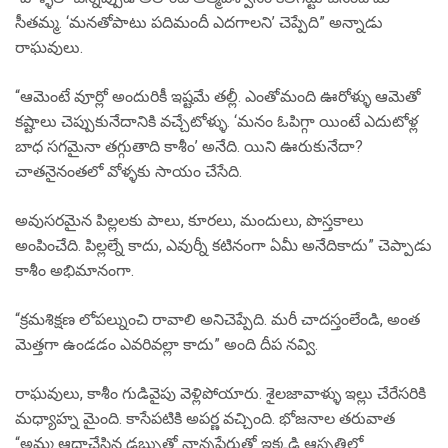
సీతమ్మ. ‘మనతోపాటు పదిమందీ ఎదగాలని’ చెప్పేది” అన్నాడు
రాఘవులు.
“ఆమెంటే వూర్లో అందురికీ ఇష్టమే తల్లీ. ఎంతోమంది ఊరోళ్ళు ఆమెతో
కష్టాలు చెప్పుకునేదానికి వచ్చేటోళ్ళు. ‘మనం ఓపిగ్గా యింటే ఎదుటోళ్ల
బాధ సగమైనా తగ్గుతాది కాశీం’ అనేది. యిని ఊరుకునేదా?
చాతనైనంతలో వోళ్ళకు సాయం చేసేది.
అవుసరమైన పిల్లలకు పాలు, కూరలు, మందులు, పొస్తకాలు
అంపించేది. పిల్లల్నే కాదు, ఎవుర్నీ కటినంగా ఏమీ అనేదికాదు” చెప్పాడు
కాశీం అభిమానంగా.
“క్రమశిక్షణ లోపల్నుంచి రావాలి అనిచెప్పేది. మరీ చాదస్తంలేండి, అంత
మెత్తగా ఉండడం ఎవరివల్లా కాదు” అంది దీప నవ్వి.
రాఘవులు, కాశీం గుడివైపు వెళ్లిపోయారు. శైలజావాళ్ళు ఇల్లు చేరేసరికి
మధ్యాహ్న మైంది. కాసేపటికి అపర్ణ వచ్చింది. భోజనాల తరువాత
“అమ్మ ఆదాచేసిన డబ్బుతో నాన్నపేరుతో ఇక్కడి ఆస్పత్రిలో