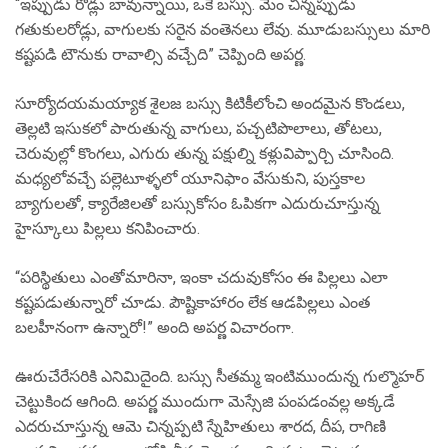
“ఇప్పుడు రోడ్లు బావున్నాయి, ఒకే బస్సు. మేం చిన్నప్పుడు
గతుకులరోడ్లు, వాగులకు సరైన వంతెనలు లేవు. మూడుబస్సులు మారి
కష్టపడి టౌనుకు రావాల్సి వచ్చేది” చెప్పింది అపర్ణ.
సూర్యోదయమయ్యాక శైలజ బస్సు కిటికీలోంచి అందమైన కొండలు,
తెల్లటి ఇసుకలో పారుతున్న వాగులు, పచ్చటిపొలాలు, తోటలు,
చెరువుల్లో కొంగలు, ఎగురు తున్న పక్షుల్ని కళ్లువిప్పార్చి చూసింది.
మధ్యలోవచ్చే పల్లెటూళ్ళలో యూనిఫాం వేసుకుని, పుస్తకాల
బ్యాగులతో, క్యారేజిలతో బస్సుకోసం ఓపికగా ఎదురుచూస్తున్న
హైస్కూలు పిల్లలు కనిపించారు.
“పరిస్థితులు ఎంతోమారినా, ఇంకా చదువుకోసం ఈ పిల్లలు ఎలా
కష్టపడుతున్నారో చూడు. పౌష్టికాహారం లేక ఆడపిల్లలు ఎంత
బలహీనంగా ఉన్నారో!” అంది అపర్ణ విచారంగా.
ఊరుచేరేసరికి ఎనిమిదైంది. బస్సు సీతమ్మ ఇంటిముందున్న గుల్మొహర్
చెట్టుకింద ఆగింది. అపర్ణ ముందుగా మెస్సేజి పంపడంవల్ల అక్కడే
ఎదరుచూస్తున్న ఆమె చిన్నప్పటి స్నేహితులు శారద, దీప, రాగిణి