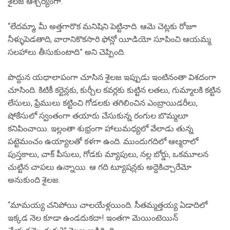
శైలజ ఆశ్చర్యంగా.
“లేదమ్మా, మీ అత్తగారొక మనిషిని పెట్టినాది. ఆమె చెట్లకు రోజూ
నీళ్ళుపెడతాది, వారానికొకసారి ఫోన్లో యీడియో సూపించి ఆయమ్మ
సలహాలు తీసుకుంటాది” అని చెప్పింది.
పొద్దున యధాలాపంగా చూసిన శైలజ ఇప్పుడు ఇంటినంతా విశదంగా
చూసింది. కిటికీ కర్టెన్లకు, కుర్చీల కవర్లకు కుట్టిన లతలు, గుమ్మాలకి కట్టిన
లేసులు, ఫ్రేములు కట్టించి గోడలకు తగిలించిన ఎంబ్రాయిడరీలు,
షోకేసులో స్వంతంగా తయారు చేసుకున్న రంగుల బొమ్మలూ
కనిపించాయి. ఇల్లంతా శుభ్రంగా హాలుమధ్యలో వేలాడు తున్న
పట్టెమంచం ఉయ్యాలతో కళగా ఉంది. ముందుగదిలో ఆల్మరాలో
పుస్తకాలు, చాక్ పీసులు, గోడకు మ్యాపులు, నల్ల బోర్డు, ఒకమూలన
చుట్టిన చాపలు ఉన్నాయి. ఆ గది ట్యూషన్లకు అద్దెకిచ్చారేమో
అనుకుంది శైలజ.
“మామయ్య చనిపోయి చాలయేళ్లయింది. సీతమ్మత్తయ్య ఏడాదిలో
ఇక్కడ నెల కూడా ఉండదుకదా! ఇంతగా మెయింటెయిన్