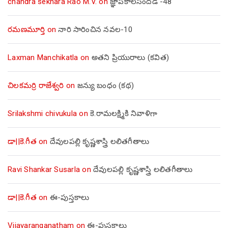
chandra sekhara Rao M.V.
on
జ్ఞాపకాలసందడి -48
రమణమూర్తి
on
నారి సారించిన నవల-10
Laxman Manchikatla
on
అతని ప్రియురాలు (కవిత)
చిలకమర్రి రాజేశ్వరి
on
జన్యు బంధం (కథ)
Srilakshmi chivukula
on
కె.రామలక్ష్మికి నివాళిగా
డా||కె.గీత
on
దేవులపల్లి కృష్ణశాస్త్రి లలితగీతాలు
Ravi Shankar Susarla
on
దేవులపల్లి కృష్ణశాస్త్రి లలితగీతాలు
డా||కె.గీత
on
ఈ-పుస్తకాలు
Vijayaranganatham
on
ఈ-పుస్తకాలు