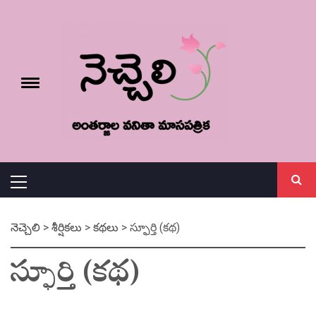
Skip
నెచ్చెలి
to
content
e
Toggle
menu
వనితా మాస పత్రిక
Primary
Menu
నెచ్చెలి
>
శీర్షికలు
>
కథలు
>
స్ఫూర్తి (కథ)
స్ఫూర్తి (కథ)