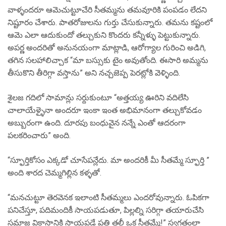
వాళ్ళందరూ ఆమెచుట్టూచేరి సీతమ్మను తమవూరికి పంపడం లేదని
నిష్టూరం చేశారు. పాతరోజులను గుర్తు చేసుకున్నారు. తమను కష్టంలో
ఆమె ఎలా ఆదుకుందో తల్చుకుని కొందరు కన్నీళ్ళు పెట్టుకున్నారు.
అపర్ణ అందరితో అనునయంగా మాట్లాడి, ఆరోగ్యాల గురించి అడిగి,
తగిన సలహాలిచ్చాక “మా బస్సుకు టైం అవుతోంది. ఈసారి అమ్మను
తీసుకొని తీరిగ్గా వస్తాను” అని నచ్చజెప్ప పెరట్లోకి వెళ్ళింది.
శైలజ గదిలో సామాన్లు సర్దుకుంటూ “అత్తయ్య ఊరిని వదిలేసి
చాలాయేళ్ళైనా అందరూ ఇంకా ఇంత అభిమానంగా తల్చుకోవడం
అబ్బురంగా ఉంది. దూరపు బంధువైన నన్నే ఎంతో ఆదరంగా
పలకరించారు” అంది.
“స్ఫూర్తికోసం ఎక్కడో చూసేపన్లేదు. మా అందరికీ మీ సీతమ్మే స్ఫూర్తి ”
అంది శారద చెమ్మగిల్లిన కళ్ళతో.
“మనచుట్టూ తెరవెనక ఇలాంటి సీతమ్మలు ఎందరోవున్నారు. ఓపికగా
పనిచేస్తూ, పదిమందికీ సాయపడుతూ, పిల్లల్ని సరిగ్గా తయారుచేసి
సమాజ వికాసానికి సాయపడే ప్రతి తల్లీ ఒక సీతమ్మే!” స్వగతంలా