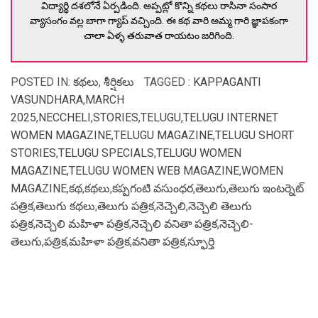
విద్యార్థి దశలోనే ఏర్పడింది. అప్పట్లో కొన్ని కథలు రాసినా సంసార
వ్యాసంగం వల్ల బాగా గ్యాప్ వచ్చింది. ఈ కథ వారి అమ్మ గారి జ్ఞాపకంగా
చాలా ఏళ్ళ తరువాత రాయటం జరిగింది.
POSTED IN:
కథలు
,
శీర్షికలు
TAGGED :
KAPPAGANTI
VASUNDHARA
,
MARCH
2025
,
NECCHELI
,
STORIES
,
TELUGU
,
TELUGU INTERNET
WOMEN MAGAZINE
,
TELUGU MAGAZINE
,
TELUGU SHORT
STORIES
,
TELUGU SPECIALS
,
TELUGU WOMEN
MAGAZINE
,
TELUGU WOMEN WEB MAGAZINE
,
WOMEN
MAGAZINE
,
కథ
,
కథలు
,
కప్పగంటి వసుంధర
,
తెలుగు
,
తెలుగు ఇంటర్నెట్
పత్రిక
,
తెలుగు కథలు
,
తెలుగు పత్రిక
,
నెచ్చెలి
,
నెచ్చెలి తెలుగు
పత్రిక
,
నెచ్చెలి మహిళా పత్రిక
,
నెచ్చెలి వనితా పత్రిక
,
నెచ్చెలి-
తెలుగు
,
పత్రిక
,
మహిళా పత్రిక
,
వనితా పత్రిక
,
స్ఫూర్తి