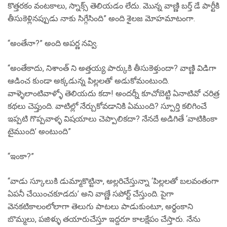
కొత్తరకం వంటకాలు, స్నాక్స్ తెలియడం లేదు. మొన్న వాణ్ణి బర్త్ డే పార్టీకి
తీసుకెళ్లినప్పుడు నాకు సిగ్గేసింది” అంది శైలజ మోహమాటంగా.
“అంతేనా?” అంది అపర్ణ నవ్వి.
“అంతేకాదు, నిశాంత్ ని అత్తయ్య పార్కుకి తీసుకెళ్తుందా? వాణ్ణి విడిగా
ఆడించ కుండా అక్కడున్న పిల్లలతో అడుకోమంటుంది.
వాళ్ళెలాంటివాళ్ళో తెలియదు కదా! అందర్నీ కూచోబెట్టి ఏనాటివో చరిత్ర
కథలు చెప్తుంది. వాటిల్లో నేర్చుకోవడానికి ఏముంది? స్పూర్తి కలిగించే
ఇప్పటి గొప్పవాళ్ళ విషయాలు చెప్పాలికదా? నేనదే అడిగితే ‘వాటికింకా
టైముంది’ అంటుంది”
“ఇంకా?”
“వాడు స్కూలుకి డుమ్మాకొట్టినా, అల్లరిచేస్తున్నా ‘పిల్లలతో బలవంతంగా
ఏపనీ చేయించకూడదు’ అని వాణ్ణే సపోర్ట్ చేస్తుంది. పైగా
వెనకటికాలంలోలాగా తెలుగు పాటలు పాడుకుంటూ, అర్థంకాని
బొమ్మలు, పజిళ్ళు తయారుచేస్తూ ఇద్దరూ కాలక్షేపం చేస్తారు. నేను