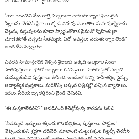
చేయడమెందుకు?” శైలజ అడిగింది.
“యీ యింటిని మేం రాత్రి స్కూలుగా వాడుతున్నాం! ఫెయిలైన
పిల్లలను చేరదీసి ఫ్రీగా యిక్కడ చదువు చెబుతాం. మనుషుల్నేకాదు
చెట్లను, వస్తువులను కూడా స్వార్థంతోకాక ప్రేమతో స్నేహితుల్లా
చూడకపోతే నచ్చదు సీతమ్మకు. ఏదో అవస్తలు పడుతున్నాం లెండి”
అంది దీప నవ్వుతూ.
చివరన సామాన్లగదికి వెళ్ళిన శైలజకు అక్కడి అల్మరాల నిండా
పాతపుస్తకాలు, ఫోటో ఆల్బంలు కనపడ్డాయి. పాతగుడ్డతో పల్చటి
దుమ్ముతుడిచి పుస్తకాలు తీసింది. అందులో కొన్ని సాహిత్యం, సైన్సు,
ఆధ్యాత్మిక పుస్తకాలు. మరికొన్ని అప్పటి పత్రికల్లో వచ్చిన వ్యాసాలు,
కథలు, సీరియల్సు కత్తిరించి బైండ్ చేసినవి.
“ఈ పుస్తకాలెవరివి?” అనడిగింది కిచెన్లోవున్న శారదను పిలిచి.
“సీతమ్మవే. ఖర్చులు తగ్గించుకొని పత్రికలు, పుస్తకాలు పోస్టులో
తెప్పించుకుని శ్రద్ధగా చదివేది. మాలాంటి చుట్టుపక్కల పిల్లల్నీ చేరదీసి
గుండె ఎలా పనిచేస్తుందో, రాకెట్టు ఎలాపైకెళ్తుందో, సినిమాలు