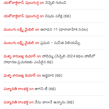
యశోదాకైలాస్ పులుగుర్త
on
నెచ్చెలి గురించి
యశోదాకైలాస్ పులుగుర్త
on
విషమ పరీక్ష (క‌థ‌)
ములుగు లక్ష్మీ మైథిలి
on
ఆరాధన-11 (ధారావాహిక నవల)
ములుగు లక్ష్మీ మైథిలి
on
ప్రమద – సునీత విలియమ్స్
మళ్ళ కారుణ్య కుమార్
on
సోదెమ్మ (నెచ్చెలి-2024 కథల పోటీలో
సాధారణ ప్రచురణకు ఎంపికైన కథ)
మళ్ళ కారుణ్య కుమార్
on
అడ్డదారి (కథ)
పద్మావతి రాంభక్త
on
తాగని టీ (కథ)
పద్మావతి రాంభక్త
on
నేను బాగానే ఉన్నాను (క‌థ‌)