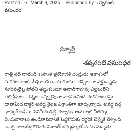
Posted On :
March 9, 2025
Published By :
కప్పగంటి
వసుంధర
స్ఫూర్తి
-కప్పగంటి వసుంధర
రాత్రి పది దాటింది. బహుళ త్రయోదశి చంద్రుడు ఆకాశంలో
నురగలలాంటి మేఘాలను దాటుకుంటూ తెప్పలాగా వెళ్తున్నాడు.
నగరపులైట్ల పోటీని తట్టుకుంటూ అనాదిగావున్న ఎల్లలులేని
తల్లిప్రేమలా వెన్నెల అన్నివైపులా వ్యాపించింది. రెండో అంతస్తు
డాబామీద డాక్టర్ అపర్ణ, శైలజ విశ్రాంతిగా కూర్చున్నారు. అపర్ణ భర్త
భాస్కర్ ఆఫీసు పనిమీద ఢిల్లీ వెళ్ళాడు. ఆమె తల్లి సీతమ్మ
రెండువారాలు ఉండిరావడానికి పెద్దకొడుకు దగ్గరికి చెన్నైకి వెళ్ళింది.
అపర్ణ నాలుగేళ్ల కొడుకు నిశాంత్ అమ్మమ్మతో పాటు వెళ్ళాడు.