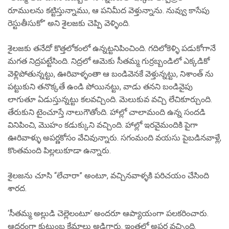
రూములను కట్టిస్తున్నాము, ఆ పనిమీద వెళ్తున్నాను. నువ్వు కాసేపు
రెస్టుతీసుకో” అని శైలజకు చెప్పి వెళ్ళింది.
శైలజకు తనేదో కొత్తలోకంలో ఉన్నట్టనిపించింది. గదిలోకెళ్ళి పడుకోగానే
మగత నిద్రపట్టేసింది. నిద్రలో ఆమెకు సీతమ్మ గుర్రబ్బండిలో ఎక్కడికో
వెళ్లిపోతున్నట్టు, ఊరివాళ్ళంతా ఆ బండివెనకే వెళ్తున్నట్టు, నిశాంత్ ను
పట్టుకుని తనొక్కతే ఉండి పోయినట్టు, వాడు తనని బండివైపు
లాగుతూ ఏడుస్తున్నట్టు కలవచ్చింది. మెలుకువ వచ్చి లేచికూర్చుంది.
తేరుకుని టైంచూస్తే నాలుగౌతోంది. హాల్లో చాలామంది ఉన్న సందడి
వినిపించి, మొహం కడుక్కుని వచ్చింది. హాల్లో ఇరవైమందికి పైగా
ఊరివాళ్ళు అపర్ణకోసం వేచివున్నారు. సగంమంది వయసు పైబడినవాళ్లే,
కొంతమంది పిల్లలుకూడా ఉన్నారు.
శైలజను చూసి “లేచారా” అంటూ, వచ్చినవాళ్ళకి పరిచయం చేసింది
శారద.
‘సీతమ్మ అల్లుడి చెల్లెలంటూ’ అందరూ ఆప్యాయంగా పలకరించారు.
ఆదరంగా కుటుంబ క్షేమాలు అడిగారు. ఇంతలో అపర్ణ వచ్చింది.