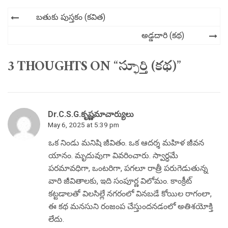
Post
బతుకు పుస్తకం (కవిత)
navigation
అడ్డదారి (కథ)
3 THOUGHTS ON “స్ఫూర్తి (కథ)”
Dr.C.S.G.కృష్ణమాచార్యులు
May 6, 2025 at 5:39 pm
ఒక నిండు మనిషి జీవితం. ఒక ఆదర్శ మహిళ జీవన
యానం. మృదువుగా వివరించారు. స్వార్ధమే
పరమావధిగా, ఒంటరిగా, పగలూ రాత్రీ పరుగెడుతున్న
వారి జీవితాలకు, ఇది సంపూర్ణ విలోమం. కాంక్రీట్
కట్టడాలతో విలసిల్లే నగరంలో వినబడే కోయిల రాగంలా,
ఈ కథ మనసుని రంజంప చేస్తుందనడంలో అతిశయోక్తి
లేదు.