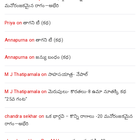
మనోరంజకమైన రాగం—అభేరి
Priya
on
తాగని టీ (కథ)
Annapurna
on
తాగని టీ (కథ)
Annapurna
on
జన్యు బంధం (కథ)
M J Thatipamala
on
సాహసయాత్ర- నేపాల్‌
M J Thatipamala
on
మెరుపులు- కొరతలు-8 ఉమా నూతక్కి కథ
“25వ గంట”
chandra sekhar
on
ఒక భార్గవి – కొన్ని రాగాలు -20 మనోరంజకమైన
రాగం—అభేరి