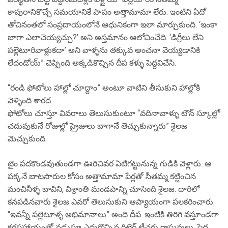
కాపురానికొచ్చే సమయానికే పాపం అత్తామామా లేరు. ఇంటిని ఏదో
తోచినంతలో సంప్రదాయంలోనే ఆధునికంగా ఇలా మార్చుకుంది. ‘ఇంకా
బాగా ఎలాచెయ్యచ్చు?’ అని అస్తమానం ఆలోచించేది. ‘డిగ్రీలు లేని
పల్లెటూరివాళ్లుకదా’ అని వాళ్ళను తక్కువ అంచనా వెయ్యడానికి
లేదండోయ్” చెప్పింది అక్కడికొచ్చిన దీప కళ్ళు పెద్దవిచేసి.
“రండి ఫోటోలు హాల్లో చూద్దాం” అంటూ వాటిని తీసుకుని హాల్లోకి
వెళ్ళింది శారద.
ఫోటోలు చూస్తూ వివరాలు తెలుసుకుంటూ “వదినావాళ్ళు టౌన్ స్కూల్లో
చదువుకునే రోజుల్లో ప్రైజులు బాగానే తెచ్చుకున్నారు” శైలజ
మెచ్చుకుంది.
టైం పదకొండవుతుండగా ఊరిచివర ఏటిగట్టునున్న గుడికి వెళ్లారు. ఆ
పక్కనే బాటసారుల కోసం అత్తామామా పేర్లతో సీతమ్మ కట్టించిన
మంచినీళ్ళ బావిని, విశ్రాంతి మండపాన్ని చూసింది శైలజ. దారిలో
కనపడినవారు శైలజ ఎవరో తెలుసుకుని ఆప్యాయంగా పలకరించారు.
“ఇవన్నీ పల్లెటూళ్ళ అభిమానాలు” అంది దీప. ఇంటికి తిరిగి వస్తూండగా
కర్రసహాయంతో నడుస్తూ ఎదురొచ్చిన రిటైర్డ్ టీచరు రాఘవులు, పెద్ద