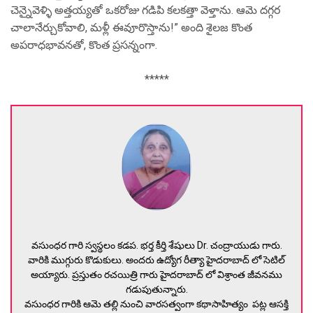
చెన్నైవెళ్ళి అత్తయ్యతో ఒకరోజు గడిపి కలకత్తా వెళ్తాను. ఆమె దగ్గర
చాలానేర్చుకోవాలి, మళ్లీ ఈవూరొస్తాను!” అంది శైలజ కొంత
అపరాధభావనతో, కొంత ప్రసన్నంగా.
*****
వసుంధర గారి స్వస్థలం కడప. భర్త కీర్తి శేషులు Dr. చంద్రాయుడు గారు.
వారికి ముగ్గురు కొడుకులు. అందరు ఉద్యోగ రీత్యా హైదరాబాద్ లో సెటిల్
అయ్యారు. ప్రస్తుతం రచయిత్రి గారు హైదరాబాద్ లో విశ్రాంత జీవనము
గడుపుతున్నారు.
వసుంధర గారికి ఆమె తల్లి నుంచి వారసత్వంగా కథాసాహిత్యం పట్ల ఆసక్తి