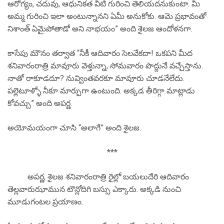
ఆరోగ్యం, చదువు, ఆధునికత వీటి గురించి తెలియదనుకుంటా. మీ
అమ్మ గురించి ఇలా అంటున్నానని ఏమీ అనుకోకు. ఆమె ప్రభావంతో
నిశాంత్ ఏమైపోతాడో అని నాభయం” అంది శైలజ ఆందోళనగా.
కాసేపు మౌనం తర్వాత “నీకీ ఆదివారం సెలవేకదా! ఒకపని మీద
శనివారంరాత్రి మావూరు వెళ్తున్నా, సోమవారం పొద్దునే వచ్చేస్తాను.
నాతో రాకూడదూ? నువ్వింతవరకూ మావూరు చూడనేలేదు.
పల్లెటూళ్ళో నీకూ మార్పుగా ఉంటుంది. అక్కడ తీరిగ్గా మాట్లాడు
కోవచ్చు” అంది అపర్ణ.
అయోమయంగా చూసి “అలాగే” అంది శైలజ.
***
అపర్ణ, శైలజ శనివారంరాత్రి రైల్లో బయలుదేరి ఆదివారం
తెల్లవారుఝామున టౌన్లోదిగి బస్సు ఎక్కారు. అక్కడి నుంచి
మూడుగంటల ప్రయాణం.