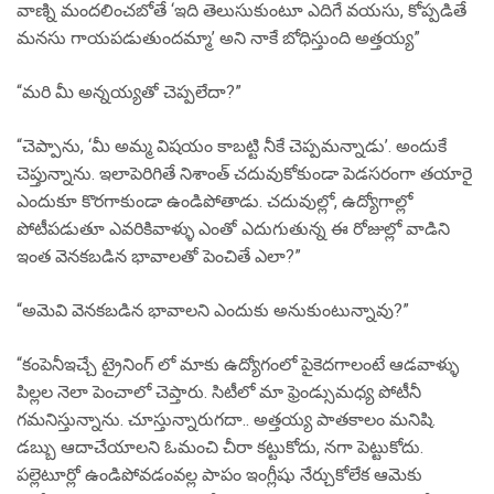
వాణ్ని మందలించబోతే ‘ఇది తెలుసుకుంటూ ఎదిగే వయసు, కోప్పడితే
మనసు గాయపడుతుందమ్మా’ అని నాకే బోధిస్తుంది అత్తయ్య”
“మరి మీ అన్నయ్యతో చెప్పలేదా?”
“చెప్పాను, ‘మీ అమ్మ విషయం కాబట్టి నీకే చెప్పమన్నాడు’. అందుకే
చెప్తున్నాను. ఇలాపెరిగితే నిశాంత్ చదువుకోకుండా పెడసరంగా తయారై
ఎందుకూ కొరగాకుండా ఉండిపోతాడు. చదువుల్లో, ఉద్యోగాల్లో
పోటీపడుతూ ఎవరికివాళ్ళు ఎంతో ఎదుగుతున్న ఈ రోజుల్లో వాడిని
ఇంత వెనకబడిన భావాలతో పెంచితే ఎలా?”
“అమెవి వెనకబడిన భావాలని ఎందుకు అనుకుంటున్నావు?”
“కంపెనీఇచ్చే ట్రైనింగ్ లో మాకు ఉద్యోగంలో పైకెదగాలంటే ఆడవాళ్ళు
పిల్లల నెలా పెంచాలో చెప్తారు. సిటీలో మా ఫ్రెండ్సుమధ్య పోటీనీ
గమనిస్తున్నాను. చూస్తున్నారుగదా.. అత్తయ్య పాతకాలం మనిషి.
డబ్బు ఆదాచేయాలని ఓమంచి చీరా కట్టుకోదు, నగా పెట్టుకోదు.
పల్లెటూర్లో ఉండిపోవడంవల్ల పాపం ఇంగ్లీషు నేర్చుకోలేక ఆమెకు