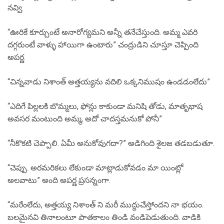
నవ్వి.
“ఊరికే కూర్చుంటే అనారోగ్యమని అన్నీ తనేచేస్తుంది. అమ్మ ఎవరి
దగ్గరుంటే వాళ్ళు హాయిగా ఉంటారు” చంద్రుడిని చూస్తూ చెప్పింది
అపర్ణ.
“చిన్నవాడు నిశాంత్ అత్తయ్యను వదిలి ఒక్కనిముషం ఉండడంలేదు”
“ఎదిగే పిల్లలకి బొమ్మలు, ఫోన్లు కాకుండా మనిషి తోడు, మాతృభాష
అవసర మంటుంది అమ్మ, అదో చాదస్తమనుకో పోనీ”
“నీకొకటి చెప్పాలి. ఏమీ అనుకోవుగదా?” అడిగింది శైలజ తడబడుతూ.
“చెప్పు. అరమరికలు లేకుండా మాట్లాడుకోవడం మా యింట్లో
అలవాటు” అంది అపర్ణ ప్రసన్నంగా.
“మరేంలేదు, అత్తయ్య నిశాంత్ ని మరీ ముద్దుచేస్తోందని నా భయం.
బలమైనవి తినాలంటూ పాతకాలం తిండి వండిపెడుతుంది. వాడికి