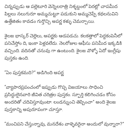
చిన్నప్పుడు ఆ పల్లెటూరి వెన్నెలరాత్రి నిశ్శబ్దంలో పెరట్లో చాపమీద
పిల్లలు నలుగురూ అమ్మచుట్టూ పడుకుని అమ్మచెప్పే కథలనువిని
ఉత్తేజితం కావడం గుర్తొచ్చి అపర్ణ కళ్ళు చెమర్చాయి.
శైలజ భాస్కర్ చెల్లెలు, అపర్ణకు ఆడపడచు. కలకత్తాలో పెద్దకంపెనీలో
పనిచేస్తోం ది, ఇంకా పెళ్లవలేదు. నెలరోజుల ఆఫీసు పనిమీద ఇక్కడికి
వచ్చింది. వదినతో చనువు గా ఉంటుంది. శైలజ వొళ్ళో ఏదో ఇంగ్లీషు
పుస్తకం ఉంది.
“ఏం పుస్తకమది?” అడిగింది అపర్ణ.
“వ్యాపారప్రపంచంలో ఇప్పుడు గొప్ప విజయాలు సాధించి
ప్రసిద్దులైనవారి జీవిత చరిత్రల పుస్తకం. స్ఫూర్తి కలిగించడం కోసం
అందరితో చదివిస్తూవుంటా. లండన్నుంచి తెప్పించా” అంది శైలజ
పుస్తకాన్ని అపురూపంగా చూస్తూ.
“మంచిపని చేస్తున్నావు, మనదేశం వాళ్ళెవరైనా అందులో వున్నారా?”