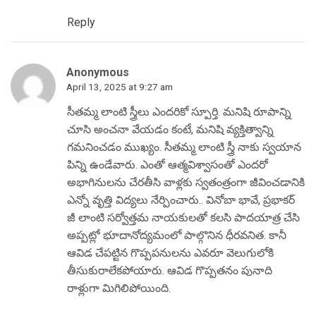
Reply
Anonymous
April 13, 2025 at 9:27 am
సీతమ్మ లాంటి స్త్రీలు ఎందరికో స్పూర్తి. మనిషి రూపాన్ని
చూసి అంచనా వేయడం కంటే, మనిషి వ్యక్తిత్వాన్ని
గమనించడం ముఖ్యం. సీతమ్మ లాంటి స్త్రీ నాకు స్వయాన
పిన్ని ఉండేవారు. ఎంతో ఆత్మవిశ్వాసంతో ఎందరో
అభాగినులను చేరతీసి వాళ్లకు స్వతంత్రంగా జీవించడానికి
ఎన్నో వృత్తి విద్యలు నేర్పించారు.. వినోబా భావే, ప్రభాకర్
జీ లాంటి సర్వోత్తమ నాయకులతో కలసి పాదయాత్ర చేసి
అప్పట్లో భూదానోద్యమంలో పాల్గొనిన ధీరవనిత. కానీ
ఆవిడ చేపట్టిన గొప్పపనులను ఎవరూ వెలుగులోకి
తీసుకురాలేకపోయారు. ఆవిడ గొప్పతనం పునాది
రాళ్లుగా మిగిలిపోయింది.