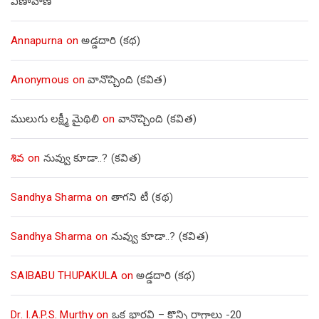
వీణావాణి
Annapurna
on
అడ్డదారి (కథ)
Anonymous
on
వానొచ్చింది (కవిత)
ములుగు లక్ష్మీ మైథిలి
on
వానొచ్చింది (కవిత)
శివ
on
నువ్వు కూడా..? (కవిత)
Sandhya Sharma
on
తాగని టీ (కథ)
Sandhya Sharma
on
నువ్వు కూడా..? (కవిత)
SAIBABU THUPAKULA
on
అడ్డదారి (కథ)
Dr. I.A.P.S. Murthy
on
ఒక భార్గవి – కొన్ని రాగాలు -20