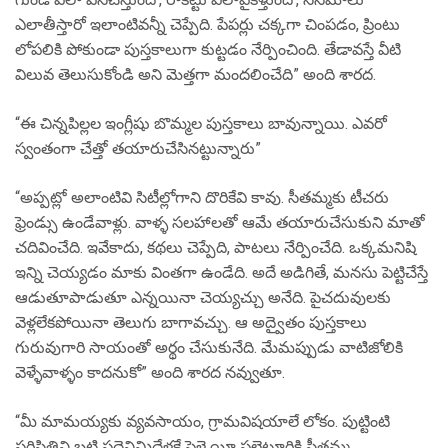
ఎలాతీస్తారో ఇలాంటివన్నీ చెప్పేది. పేపర్లు చక్కగా చింపడం, ప్రింటు
లోపలికి పోకుండా పుస్తకాలుగా కుట్టడం నేర్పించింది. తేడావస్తే వీటి
విలువ తెలుసుకోండి అని మెత్తగా మందలించేది” అంది శారద.
“ఈ చిన్నపిల్లల ఇంగ్లీషు బొమ్మల పుస్తకాలు బావున్నాయి. ఎవరో
స్వంతంగా చేత్తో తయారుచేసినట్టున్నారు”
“అప్పట్లో అలాంటివి సిటీల్లోగాని దొరికేవి కావు. సీతమ్మకు టీచరు
ఫ్రెండ్సు ఉండేవాళ్లు. వాళ్ళ సలహాలతో ఆమే తయారుచేసుకుని మాతో
చదివించేది. ఇవేకాదు, కథలు చెప్పేది, పాటలు నేర్పించేది. ఒక్కమనిషి
ఇన్ని చెయ్యడం మాకు వింతగా ఉండేది. అదే అడిగితే, మనసు పెట్టిచేస్తే
ఆడుతూపాడుతూ ఎన్నయినా చెయ్యచ్చు అనేది. పైచదువులకు
వెళ్లలేకపోయినా తెలుగు బాగావచ్చు. ఆ అద్వైతం పుస్తకాలు
గురువుగారి సాయంతో అర్థం చేసుకునేది. మేమప్పుడు వాటిజోలికి
వెళ్ళేవాళ్ళం కాదనుకో” అంది శారద నవ్వుతూ.
“మీ మామయ్యకు వ్యవసాయం, గ్రామవిషయాలే లోకం. పుట్టింటి
పరిస్థితిని బట్టి పద్దెనిమిదేళ్లకే పెళ్లై యీ పల్లెటూరికి సీతమ్మ