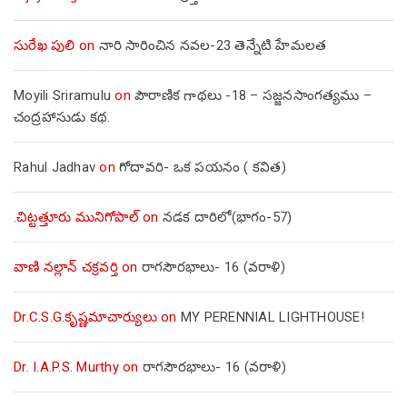
సురేఖ పులి
on
నారి సారించిన నవల-23 తెన్నేటి హేమలత
Moyili Sriramulu
on
పౌరాణిక గాథలు -18 – సజ్జనసాంగత్యము –
చంద్రహాసుడు కథ.
Rahul Jadhav
on
గోదావరి- ఒక పయనం ( కవిత)
.చిట్టత్తూరు మునిగోపాల్
on
నడక దారిలో(భాగం-57)
వాణి నల్లాన్ చక్రవర్తి
on
రాగసౌరభాలు- 16 (వరాళి)
Dr.C.S.G.కృష్ణమాచార్యులు
on
MY PERENNIAL LIGHTHOUSE!
Dr. I.A.P.S. Murthy
on
రాగసౌరభాలు- 16 (వరాళి)