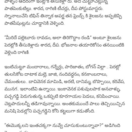
వాళ్ళని ఆదరంగా ఇంట్లోకి తీసుకెళ్లా రు. అది చుట్టూచెట్లున్న
పాతపెంకుటిల్లు. శారద, రాగిణి టీచర్లు, దీప పోస్టుమాస్టరు.
స్నానాలుచేసి టిఫిన్ తిన్నాక అపర్ణ తన ఫ్రెండ్స్ కి శైలజను అప్పజెప్పి
పాతపేషంట్లను చూడ్డానికి వెళ్ళింది.
“మీరిదే పల్లెటూరు రావడం, అలా తిరిగొద్దాం రండి” అంటూ శైలజను
పెరట్లోకి తీసుకెళ్లారు శారద, దీప. భోజనాల తయారికోసం తనయింటికి
వెళ్లింది రాగిణి.
ఇంటిచుట్టూ మందారాలు, గన్నేర్లు, పారిజాతం, బోగన్ విల్లా .. పెరట్లో
తులసికోట దాటాక మల్లె, జాజి, నందివర్ధనం, కనకాంబరాలు,
చేమంతులు.. బావివెనక మామిడి, అరటి, దానిమ్మ, బొప్పాయి, కరివేప,
మునగ.. ఇలాంటివి ఉన్నాయి. ఇంకావెనక పశువులపాక అనవాళ్ళు,
పచ్చగడ్డి పెరుగుతున్న ఒకప్పటి కూరగాయల పెడలు, కనిపించాయి.
చెట్లపాదులన్నీ తడిగావున్నాయి. అంతకుముందే పాలు తెచ్చియిచ్చిన
మనిషి పెడల్లోని పచ్చగడ్డిని కోసి కట్టలుగా కడుతోంది.
“ఈమొక్కలని ఇంతచక్కగా నువ్వే చూసుకుంటున్నావా?” అడిగింది