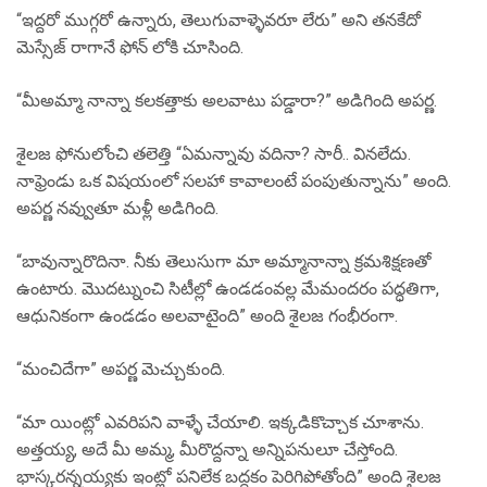
“ఇద్దరో ముగ్గరో ఉన్నారు, తెలుగువాళ్ళెవరూ లేరు” అని తనకేదో
మెస్సేజ్ రాగానే ఫోన్ లోకి చూసింది.
“మీఅమ్మా నాన్నా కలకత్తాకు అలవాటు పడ్డారా?” అడిగింది అపర్ణ.
శైలజ ఫోనులోంచి తలెత్తి “ఏమన్నావు వదినా? సారీ.. వినలేదు.
నాఫ్రెండు ఒక విషయంలో సలహా కావాలంటే పంపుతున్నాను” అంది.
అపర్ణ నవ్వుతూ మళ్లీ అడిగింది.
“బావున్నారొదినా. నీకు తెలుసుగా మా అమ్మానాన్నా క్రమశిక్షణతో
ఉంటారు. మొదట్నుంచి సిటీల్లో ఉండడంవల్ల మేమందరం పద్ధతిగా,
ఆధునికంగా ఉండడం అలవాటైంది” అంది శైలజ గంభీరంగా.
“మంచిదేగా” అపర్ణ మెచ్చుకుంది.
“మా యింట్లో ఎవరిపని వాళ్ళే చేయాలి. ఇక్కడికొచ్చాక చూశాను.
అత్తయ్య, అదే మీ అమ్మ, మీరొద్దన్నా అన్నిపనులూ చేస్తోంది.
భాస్కరన్నయ్యకు ఇంట్లో పనిలేక బద్దకం పెరిగిపోతోంది” అంది శైలజ