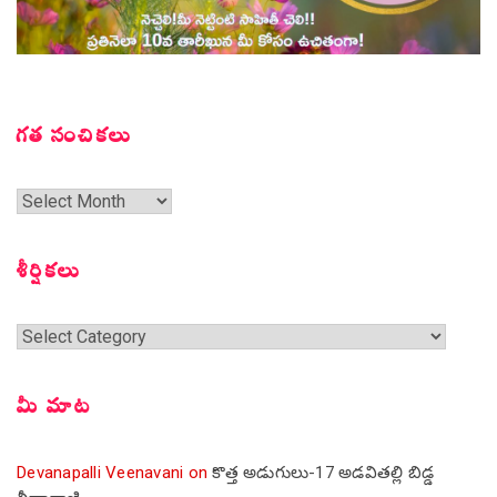
గత సంచికలు
గత
సంచికలు
శీర్షికలు
శీర్షికలు
మీ మాట
Devanapalli Veenavani
on
కొత్త అడుగులు-17 అడవితల్లి బిడ్డ