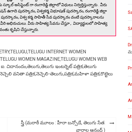
 స్కూల్ అసిస్టెంట్ గా రంగారెడ్డి జిల్లాలో విధులు నిర్వర్తిస్తున్నారు . వీరు
న్ ఉగాది పురస్కారం, విశ్వకర్మ విభూషణ్ పురస్కారం, రంగారెడ్డి జిల్లా
S
కారం, విశ్వ కర్మ సాహితీ సేవ పురస్కారం వంటి పురస్కారాలను
ీరి అభిరుచులు. వీరు సాహిత్య సేవను చేస్తూ , విద్యార్థులలో సాహిత్య
S
ు కృషిని చేస్తున్నారు.
Dr
ETRY
,
TELUGU
,
TELUGU INTERNET WOMEN
మ
TELUGU WOMEN MAGAZINE
,
TELUGU WOMEN WEB
ర్ ఐ. చిదానందం
,
తెలుగు
,
తెలుగు ఇంటర్నెట్ పత్రిక
,
తెలుగు
Pr
నెచ్చెలి వనితా పత్రిక
,
నెచ్చెలి-తెలుగు
,
పత్రిక
,
మహిళా పత్రిక
,
రొట్టెలు
A
A
M
స్త్రీ (మరాఠీ మూలం : హీరా బన్సోడే, తెలుగు సేత:
వారాల ఆనంద్ )