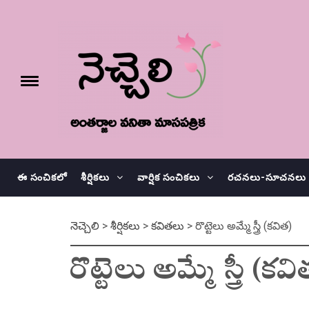
Skip
నెచ్చెలి
to
content
e
Toggle
menu
వనితా మాస పత్రిక
ఈ సంచికలో
శీర్షికలు
వార్షిక సంచికలు
రచనలు-సూచనలు
నెచ్చెలి
>
శీర్షికలు
>
కవితలు
>
రొట్టెలు అమ్మే స్త్రీ (కవిత)
రొట్టెలు అమ్మే స్త్రీ (కవ