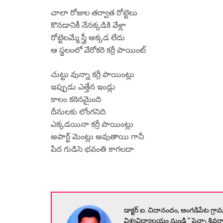
చాలా రోజుల తర్వాత రోట్టెలు
కొనడానికీ నేనక్కడికి వేళ్లా
రోట్టెలమ్మే స్త్రీ అక్కడ లేదు
ఆ స్థలంలో వేరోకరి కర్రీ పాయింట్
చుట్టు వున్నా కర్రీ పాయింట్లు
ఇప్పుడు ఎత్తేన ఇండ్లు
కాలం కఠినమైంది
దీనులకు లోంగనిది
ఎక్కడయినా కర్రీ పాయింట్లు
అపార్ట్ మెంట్లు అవుతాయి గానీ
పేద గుడిసె భవంతి కాగలదా
డాక్టర్ ఐ. చిదానందం, అంగడిపేట గ్ర
విశ్వవిద్యాలయం నుండి ” పెన్నా శివ