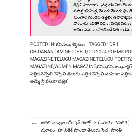
డిగ్రీ ని పొందారు . ప్రస్తుతం వీరు తెలుగు
సహస్ర కవిమిత్ర, తెలుగు వెలుగు ఫౌండేష
మంచాల మండల ఉత్తమ ఉపాధ్యాయ పురస్
పొందారు. కవితా రచన , పుస్తక పఠనం వ
అభిలాషను పెంపొందించే దిశగా తమ వంత
POSTED IN:
కవితలు
,
శీర్షికలు
TAGGED :
DR I
CHIDANANDAM
,
NECCHELI
,
OCT2024
,
POEMS
,
PO
MAGAZINE
,
TELUGU MAGAZINE
,
TELUGU POETRY
,
MAGAZINE
,
WOMEN MAGAZINE
,
కవిత
,
కవితలు
,
డాక్ట
పత్రిక
,
నెచ్చెలి
,
నెచ్చెలి తెలుగు పత్రిక
,
నెచ్చెలి మహిళా పత్రిక
,
అమ్మే స్త్రీ
,
వనితా పత్రిక
Post
ఆకలి చావుల కమీషన్ రిపోర్ట్ -3 (ఒరియా నవలిక )
navigation
మూలం- హృసికేశ్ పాండా తెలుగు సేత- స్వాతీ