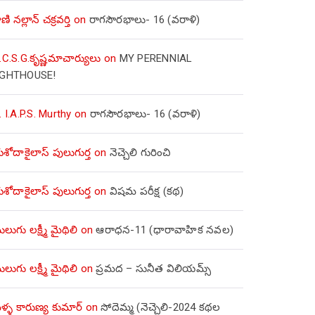
ణి నల్లాన్ చక్రవర్తి
on
రాగసౌరభాలు- 16 (వరాళి)
.C.S.G.కృష్ణమాచార్యులు
on
MY PERENNIAL
IGHTHOUSE!
. I.A.P.S. Murthy
on
రాగసౌరభాలు- 16 (వరాళి)
ోదాకైలాస్ పులుగుర్త
on
నెచ్చెలి గురించి
ోదాకైలాస్ పులుగుర్త
on
విషమ పరీక్ష (క‌థ‌)
లుగు లక్ష్మీ మైథిలి
on
ఆరాధన-11 (ధారావాహిక నవల)
లుగు లక్ష్మీ మైథిలి
on
ప్రమద – సునీత విలియమ్స్
్ళ కారుణ్య కుమార్
on
సోదెమ్మ (నెచ్చెలి-2024 కథల