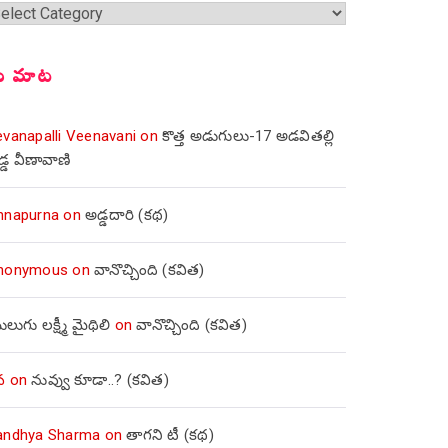
్షికలు
ీ మాట
evanapalli Veenavani
on
కొత్త అడుగులు-17 అడవితల్లి
డ్డ వీణావాణి
nnapurna
on
అడ్డదారి (కథ)
nonymous
on
వానొచ్చింది (కవిత)
లుగు లక్ష్మీ మైథిలి
on
వానొచ్చింది (కవిత)
వ
on
నువ్వు కూడా..? (కవిత)
andhya Sharma
on
తాగని టీ (కథ)