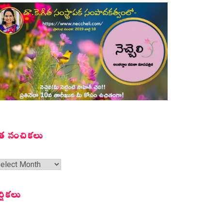
త సంచికలు
త
ంచికలు
ర్షికలు