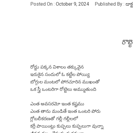
Posted On :
October 9, 2024
Published By :
డాక
రొట్టె
రోడ్డు పక్కన విశాలం తక్కువైన
ఇరుకైన సందులో ఓ కట్టేల పోయ్యి
బోగ్గుల మంటలో పోగచూరిన ముఖంతో
ఒక స్త్రీ ఒంటరిగా రోట్టెలు అమ్ముతుంది
ఎంత అవసరమో ఇంత కష్టము
ఎంత తాను మండితే ఇంత ఒంటరి పోరు
గ్లోబలీకరణతో గల్లీ గల్లీలలో
కర్రీ పాయింట్లు కుప్పలు కుప్పలుగా వున్నా