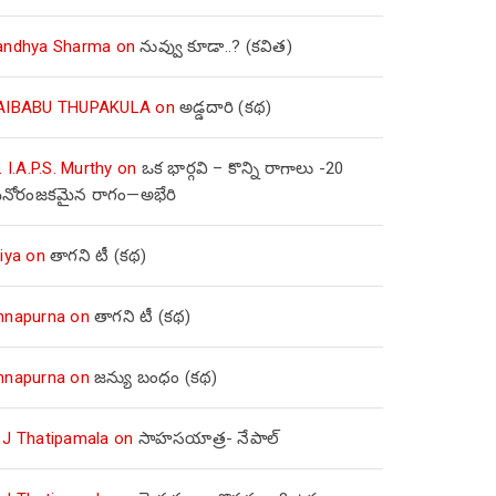
andhya Sharma
on
నువ్వు కూడా..? (కవిత)
AIBABU THUPAKULA
on
అడ్డదారి (కథ)
. I.A.P.S. Murthy
on
ఒక భార్గవి – కొన్ని రాగాలు -20
నోరంజకమైన రాగం—అభేరి
iya
on
తాగని టీ (కథ)
nnapurna
on
తాగని టీ (కథ)
nnapurna
on
జన్యు బంధం (కథ)
 J Thatipamala
on
సాహసయాత్ర- నేపాల్‌