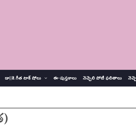
డా||కె.గీత టాక్ షోలు
ఈ-పుస్తకాలు
నెచ్చెలి పోటీ ఫలితాలు
నెచ్
ిత)