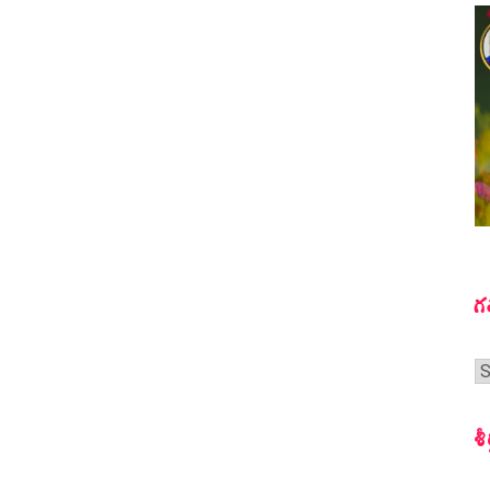
గ
గ
స
శీ