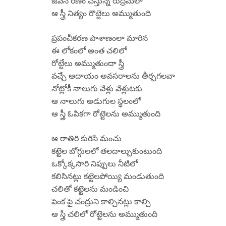
జీవన రణం చేస్తున్న రుద్రమలా
ఆ స్త్రీ నిత్యం రొట్టెలు అమ్ముతుంది
ప్రపంచీకరణ పాశాణంలా మారిన
ఈ లోకంలో అంత చలిలో
రోట్టేలు అమ్ముతుందా స్త్రీ
వచ్చే ఆదాయం అవసరాలను తీర్చగలవా
నోట్లోకీ నాలుగు వేళ్లు వేళ్లుటకు
ఆ నాలుగు అడుగుల స్థలంలో
ఆ స్త్రీ ఓపికగా రోట్టెలను అమ్ముతుంది
ఆ రాతిరి కురిసే మంచు
కట్టెల బోగ్గులలో తలదాల్చుకుంటుంది
ఒక్కోక్కసారి నిప్పులు నీటిలో
కలిసినట్లు కట్టెలపోయ్యి మండుతుంది
చలితో కట్టెలను మండించి
పెంక పై చంద్రుని కాల్చినట్లు కాల్చి
ఆ స్త్రీ చలిలో రోట్టెలను అమ్ముతుంది