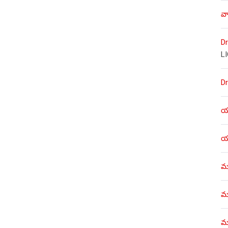
వా
Dr
L
Dr
యశ
యశ
ము
ము
మళ