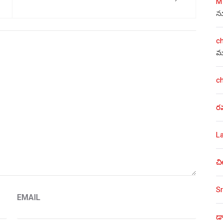
M
న
c
మ
c
ర
L
చి
Sr
EMAIL
డా