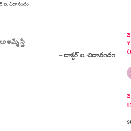
్టర్ ఐ. చిదానందం
న
లు అమ్మే స్త్రీ
Y
(
– డాక్టర్ ఐ. చిదానందం
న
I
S