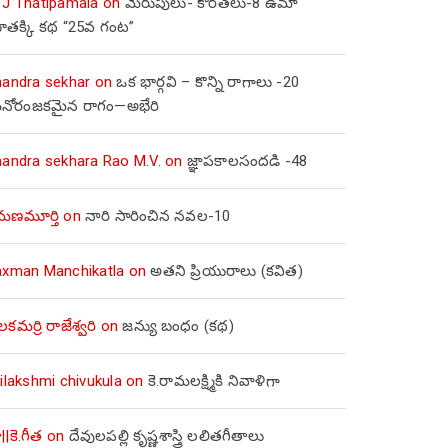
 J Thatipamala
on
మెరుపులు- కొరతలు-8 ఉమా
ూతక్కి కథ “25వ గంట”
handra sekhar
on
ఒక భార్గవి – కొన్ని రాగాలు -20
నోరంజకమైన రాగం—అభేరి
handra sekhara Rao M.V.
on
జ్ఞాపకాలసందడి -48
మణమూర్తి
on
నారి సారించిన నవల-10
axman Manchikatla
on
అతని ప్రియురాలు (కవిత)
లకమర్రి రాజేశ్వరి
on
జన్యు బంధం (కథ)
ilakshmi chivukula
on
కె.రామలక్ష్మికి నివాళిగా
||కె.గీత
on
దేవులపల్లి కృష్ణశాస్త్రి లలితగీతాలు