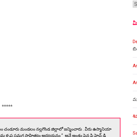
శీర
మ
D
బి
A
A
ము
*****
శి
ామం చండూరు మండలం నల్లగొండ జిల్లాలో జన్మించారు . వీరు ఉస్మానియా
S
రామ కృష్ణ సమగ్ర సాహిత్యం అధ్యయనం ” అనే అంశం పైన పి హెచ్ డి