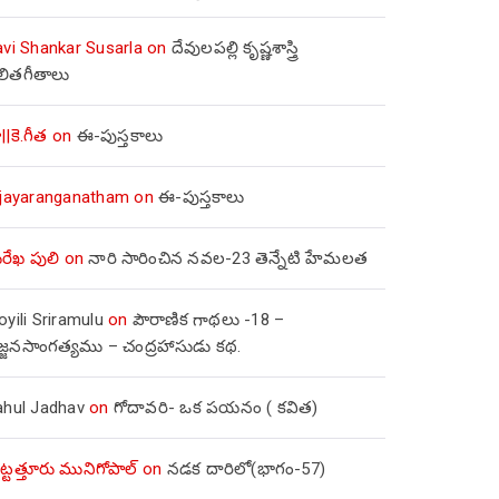
avi Shankar Susarla
on
దేవులపల్లి కృష్ణశాస్త్రి
లితగీతాలు
||కె.గీత
on
ఈ-పుస్తకాలు
ijayaranganatham
on
ఈ-పుస్తకాలు
రేఖ పులి
on
నారి సారించిన నవల-23 తెన్నేటి హేమలత
yili Sriramulu
on
పౌరాణిక గాథలు -18 –
జ్జనసాంగత్యము – చంద్రహాసుడు కథ.
ahul Jadhav
on
గోదావరి- ఒక పయనం ( కవిత)
ిట్టత్తూరు మునిగోపాల్
on
నడక దారిలో(భాగం-57)