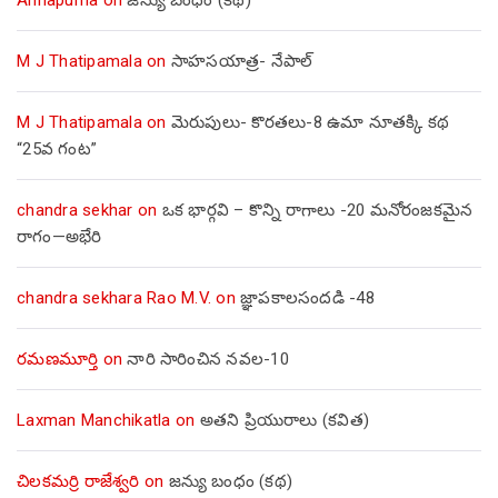
Annapurna
on
జన్యు బంధం (కథ)
M J Thatipamala
on
సాహసయాత్ర- నేపాల్‌
M J Thatipamala
on
మెరుపులు- కొరతలు-8 ఉమా నూతక్కి కథ
“25వ గంట”
chandra sekhar
on
ఒక భార్గవి – కొన్ని రాగాలు -20 మనోరంజకమైన
రాగం—అభేరి
chandra sekhara Rao M.V.
on
జ్ఞాపకాలసందడి -48
రమణమూర్తి
on
నారి సారించిన నవల-10
Laxman Manchikatla
on
అతని ప్రియురాలు (కవిత)
చిలకమర్రి రాజేశ్వరి
on
జన్యు బంధం (కథ)