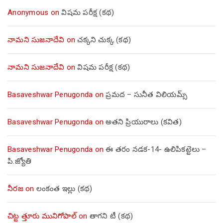
Anonymous
on
విషమ పరీక్ష (క‌థ‌)
నామని సుజనాదేవి
on
చక్కని చుక్క (కథ)
నామని సుజనాదేవి
on
విషమ పరీక్ష (క‌థ‌)
Basaveshwar Penugonda
on
ప్రమద – సునీత విలియమ్స్
Basaveshwar Penugonda
on
అతని ప్రియురాలు (కవిత)
Basaveshwar Penugonda
on
ఈ తరం నడక-14- ఉలిపికట్టెలు –
పి.జ్యోతి
నీరజ
on
లంకంత ఇల్లు (కథ)
చిట్ట త్తూరు మునిగోపాల్
on
తాగని టీ (కథ)