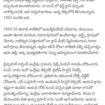
లెక్కలు ఒంటికి ఆట్టే పట్టలేదు. మెట్రిక్ లో 64శాతం వస్తే 100 శాతం
వచ్చినంత పొంగిపోయాను. నా బాచ్ లో ఫస్ట్ క్లాస్ వచ్చింది
నాకొక్కదానికి. అది సర్వసాధారణం. అన్న లెక్కలోనే తీసుకున్నాను.
1953 సంగతి అది.
1953-55 తెనాలి కాలేజీలో ఇంటర్మీడియేట్ చదివాను. కుటుంబం
అంతా తెనాలి మారింది. చినరావూరులో ఉండేవాళ్ళం. ఆర్ట్స్ గ్రూపులో
చేరాను. రాజేశ్వరి (చిత్తూరులో నా క్లాస్ మేట్, స్నేహితురాలు) గూడా
అదే గ్రూపు తీసుకున్నది. ఇద్దరం కలిసే రోజూ కాలేజికి వెళ్ళి వచ్చేవాళ్ళం.
ఆమె తల్లి, అక్క పుణ్యవతిగారు నన్ను ఆప్యాయంగా పలకరించేవారు.
ప్రిన్సిపాల్ రాగ్లండ్ ఇంగ్లీషు గ్రామరు, షేక్స్ పియర్ నాటకం బోధించారు.
కె.ఎస్. రామ మరో ఇంగ్లీషు లెక్చరర్. బ్రిటీష్ హిస్టరీ, సివిక్స్
భాస్కరరెడ్డిగారు బోధించారు. ప్రతిపాఠం తరువాత నోట్స్ డిక్టేట్
చేసేవారు. ఎస్.ఎ.ప్రసాద్ గారు ఇండియన్ హిస్టరీ లెక్చరర్. ఆయన క్లాసు
ఇష్టంగా ఉండేది. ఆయన నోటి నుండి వచ్చిన ప్రతి మాటా రాసుకో
ప్రయత్నించేదాన్ని. ఇంగ్లీషు ధారాపాతంగా మాట్లాడేవారు. Busy ని
మేమందరం బిజీ అన్నా ప్రసాద్ గారు ‘బుజీ’ అనే అనేవారు. ఆయన