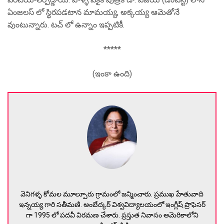
ఏంజలస్ లో స్థిరపడటాన మామయ్య, అక్కయ్య ఆమెతోనే
వుంటున్నారు. టచ్ లో ఉన్నాం ఇప్పటికీ.
*****
(ఇంకా ఉంది)
వెనిగళ్ళ కోమల మూల్పూరు గ్రామంలో జన్మించారు. ప్రముఖ హేతువాది
ఇన్నయ్య గారి సతీమణి. అంబేద్కర్ విశ్వవిద్యాలయంలో ఇంగ్లీష్ ప్రొఫెసర్
గా 1995 లో పదవీ విరమణ చేశారు. ప్రస్తుత నివాసం అమెరికాలోని