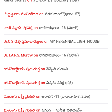
Rahul Jadhav
on
గోదావరి- ఒక పయనం ( కవిత)
.చిట్టత్తూరు మునిగోపాల్
on
నడక దారిలో(భాగం-57)
వాణి నల్లాన్ చక్రవర్తి
on
రాగసౌరభాలు- 16 (వరాళి)
Dr.C.S.G.కృష్ణమాచార్యులు
on
MY PERENNIAL LIGHTHOUSE!
Dr. I.A.P.S. Murthy
on
రాగసౌరభాలు- 16 (వరాళి)
యశోదాకైలాస్ పులుగుర్త
on
నెచ్చెలి గురించి
యశోదాకైలాస్ పులుగుర్త
on
విషమ పరీక్ష (క‌థ‌)
ములుగు లక్ష్మీ మైథిలి
on
ఆరాధన-11 (ధారావాహిక నవల)
ములుగు లక్ష్మీ మైథిలి
on
ప్రమద – సునీత విలియమ్స్