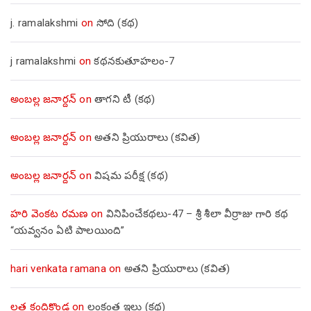
j. ramalakshmi
on
సోది (కథ)
j ramalakshmi
on
కథనకుతూహలం-7
అంబల్ల జనార్దన్
on
తాగని టీ (కథ)
అంబల్ల జనార్దన్
on
అతని ప్రియురాలు (కవిత)
అంబల్ల జనార్దన్
on
విషమ పరీక్ష (క‌థ‌)
హరి వెంకట రమణ
on
వినిపించేకథలు-47 – శ్రీ శీలా వీర్రాజు గారి కథ
“యవ్వనం ఏటి పాలయింది”
hari venkata ramana
on
అతని ప్రియురాలు (కవిత)
లత కందికొండ
on
లంకంత ఇల్లు (కథ)