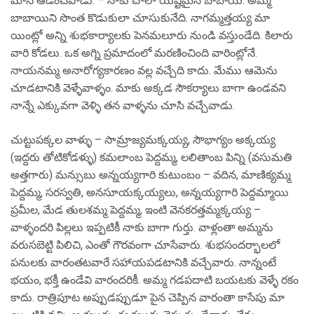
మోసి ఆడించేవాడు. – నాకు చాలా యిష్టమైన బాబాయి. అమ్మ
బాబాయిని సొంత కొడుకులా చూసుకునేది. నాగమ్మత్తయ్య మా
యింట్లో అన్ని శుభకార్యాలకు పెనమలూరు నుండి వస్తుండేది. కిలారు
వారి కోడలు. ఒక అగ్ని ప్రమాదంలో మరణించింది వారింట్లోనే.
నాయనమ్మ అనారోగ్యకారణం వల్ల వచ్చేది కాదు. మేము ఆమెను
చూడటానికి వెళ్ళేవాళ్ళం. మాకు అక్కడ సౌకర్యాలు బాగా ఉండవని
నాన్నే ఎక్కువగా వెళ్ళి తన వాళ్ళను చూసి వచ్చేవాడు.
చుట్టుపక్కల వాళ్ళు – సామ్రాజ్యమక్కయ్య, సౌభాగ్యం అక్కయ్య
(ఇద్దరు తోటికోడళ్ళు) కమలాంబ పెద్దమ్మ, లలితాంబ పిన్ని (వసుమతి
అత్తగారు) మన్సుబు అన్నయ్యగారి కుటుంబం – వదిన, మాణిక్యమ్మ
పెద్దమ్మ, సరస్వతి, అనసూయక్కయ్యలు, అన్నయ్యగారి పెద్దమ్మాయి
ప్రమీల, మేడ తులశమ్మ పెద్దమ్మ, ఇంటి వెనకరత్తమ్మక్కయ్య –
వాళ్ళందరి పిల్లలు ఇప్పటికీ నాకు బాగా గుర్తు. వాళ్లంతా అమ్మను
వరుసబెట్టి పిలిచి, ఎంతో గౌరవంగా చూసేవారు. శుభసందర్భాలలో
పనులకు వారంతటవారే సహాయపడటానికి వచ్చేవారు. నాన్నంటే
భయం, భక్తీ ఉండేవి వారందరికీ. అమ్మ గడపదాటి బయటకు వెళ్ళే రకం
కాదు. రాత్రిపూట అప్పుడప్పుడూ పైన చెప్పిన వారంతా కాసేపు మా