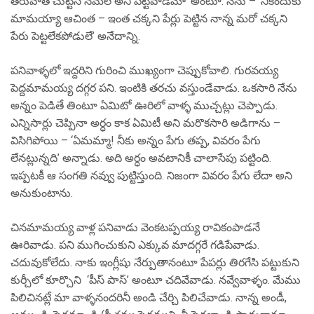
తరువాత చుట్టేసి నమల అని పెట్టేవాడేమో’ అంటూ. నేను – ‘నీకెందుకు
మామయ్యా ఆచింత – ఇంత చక్కని పేర్లు పెట్టిన నాన్న మరో చక్కని
పేరు పెట్టలేకపోడులే’ అనేదాన్ని.
పనివాళ్ళలో ఇద్దరిని గురించి ముఖ్యంగా చెప్పుకోవాలి. గురవయ్య
పెద్దమామయ్య దగ్గర పని. ఇంటికి తరచు వస్తుండేవాడు. ఒకసారి నేను
అన్నం పెడితే తింటూ ఏమిటో ఊరిలో వాళ్ళ ముచ్చట్లు చెప్పాడు.
ఎన్నిసార్లు చెప్పినా అర్ధం కాక ఏమిటీ అని మరొకసారి అడిగాను –
విసిగిపోయి – ‘ఏమమ్మా! నీకు అన్నం పేగు తప్ప, వివరం పేగు
లేనట్లున్నది’ అన్నాడు. అది అర్ధం అవటానికీ చాలాసేపు పట్టింది.
ఇప్పటకీ ఆ సంగతి నవ్వు పుట్టిస్తుంది. నిజంగా వివరం పేగు లేదా అని
అనుకుంటాను.
చినమామయ్య వాళ్ల పనివాడు వెంకటప్పయ్య రావికంపాడనే
ఊరివాడు. పని ముగించుకుని ఎక్కువ మాదగ్గరే గడిపేవాడు.
చదువుకోలేదు. నాకు ఇంగ్లీషు నేర్పుతానంటూ పేపర్లు తిరగేసి పట్టుకుని
కుర్చీలో కూర్చొని ‘పీస్ పాస్’ అంటూ చదివేవాడు. నవ్వేవాళ్ళం. మేము
పిలిచినట్లే మా వాళ్ళనందరినీ అండి చేర్చి పిలిచేవాడు. నాన్న అండీ,