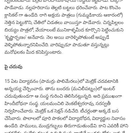
స్వీకరించేవారు. ఎర్రటి హరిదాసుకాషాయ గుడ్డలు కట్టేవాడు. చక్కగా
పాడేవాడు. నల్లహరిదాసు తెల్లటి బట్టలు ధరించేవారు. పాట కొంచెం
క్లాసికల్ గా ఉండేది. రాగి అక్షయ పాత్రలు (గుమ్మడికాయ ఆకారంలో)
నెత్తిన పెట్టుకొని, చేతిలో చిడతలు వాయిస్తూ పాడేవారు. చిన్నపిల్లలం
బియ్యం పాత్రలో, వేయాలంటే మునికాళ్ళమీద కూర్చొని పెట్టించుకుని
‘కృష్ణార్పణం’ అనేవారు. నెల అయి వారెళ్ళిపోతుంటే అప్పుడే
వెళ్ళిపోతున్నారనిపించేది. వారిప్పుడూ పాడుతూ వస్తున్నట్లు
మనోఫలకం మీద కనిపిస్తుంటారు.
పై చదువు
15 ఏట విద్యావనం (పామర్రు పొలిమేరలు)లో మెట్రిక్ చదవటానికి
అన్నయ్య చేర్పించారు. తాను బందరు (మచిలీపట్నం)లో ఇంటర్
చదువుతుండగా ఆ సంస్థ గురించి తెలిసినట్లున్నది. అది ప్రముఖంగా
హిందీబోధనా సంస్థ. యలమంచిలి వెంకటేశ్వరరావు, సరస్వతీ
నిర్వహించేవారు. మెట్రిక్ ఒక సెక్షన్ నడిచేది. టీచర్లంతా అక్కడే బస
చేసేవారు. పొలాలలో పూరి పాకలలో విద్యాబోధన, విద్యార్థుల నివాసం
ఉండేది. పాములు, మండ్రగబ్బలు తిరుగాడుతుండేవి. కాని ఎవరికీ హాని