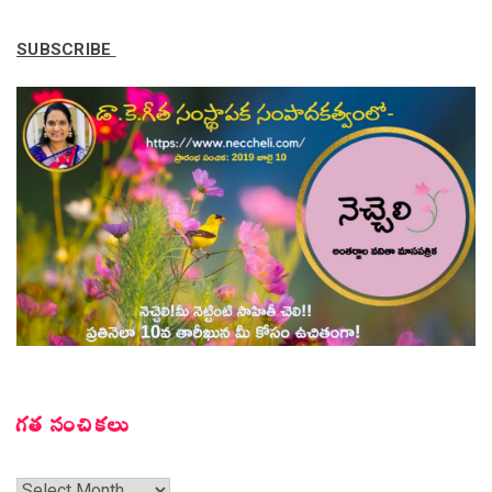
SUBSCRIBE
గత సంచికలు
గత