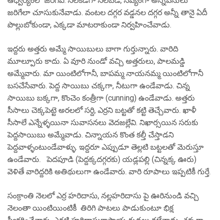
ఆధ్వర్యంలో జరిగేవి. నిలకడగా నిలబడి, సవ్యంగా అన్నిపనులు
జరిగేలా చూసుకునేవాడు. వంటల దగ్గర వడ్డనల దగ్గర అన్నీ తానై ఏదీ
పొల్లుబోకుండా, ఎక్కడా మాటరాకుండా నిర్వహించేవాడు.
ఇద్దరు అత్తరు అమ్మే సాయిబులు బాగా గుర్తున్నారు. వారిది
మూల్పూరు కాదు. ఏ వూరి నుండో వచ్చి అత్తరులు, పాలమడ్డి
అమ్మేవారు. మా యింటిలోగానీ, బాపమ్మ నాయనమ్మ యింటిలోగానీ
బసచేసేవారు. పెద్ద సాయిబు చక్కగా, నీటుగా ఉండేవాడు. చిన్న
సాయిబు బక్కగా, కొంచెం కంత్రీగా (cunning) ఉండేవాడు. అత్తరు
సీసాలు చెక్కపెట్టె అరలలో సర్ది, ఎర్రని బట్టతో కట్టి తెచ్చేవారు. ఖాళీ
సీసాలే ఎన్నేళ్ళయినా సువాసనలు వెదజల్లేవి. నిఖార్సయిన సరుకు
పెద్దసాయిబు అమ్మేవాడు. చిన్నాయన కొంత కల్తీ చేస్తాడని
పెద్దవాళ్ళంటుండేవాళ్ళు. ఇద్దరూ ఎప్పుడూ తెల్లటి బట్టలతో మెరుస్తూ
ఉండేవారు. పెదపూడి (పెద్దక్కదగ్గరకు) యడ్లపల్లి (చిన్నక్క ఊరు)
వెళితే వారిద్దరికి అతిథులుగా ఉండేవారు. వారి రూపాలు ఇప్పటికీ గుర్తే.
సంక్రాంతి నెలలో ఎర్ర హరిదాసు, నల్లహరిదాసు పై ఊరినుండి వచ్చి
నెలంతా యింటియింటికీ తిరిగి పాటలు పాడుకుంటూ భిక్ష