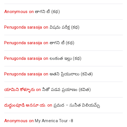
Anonymous
on
తాగని టీ (కథ)
Penugonda sarasija
on
విషమ పరీక్ష (క‌థ‌)
Penugonda sarasija
on
తాగని టీ (కథ)
Penugonda sarasija
on
లంకంత ఇల్లు (కథ)
Penugonda sarasija
on
అతని ప్రియురాలు (కవిత)
యామిని కోళ్ళూరు
on
నీతో పడవ ప్రయాణం (కవిత)
దుద్దుంపూడి అనసూ య.
on
ప్రమద – సునీత విలియమ్స్
Anonymous
on
My America Tour -8