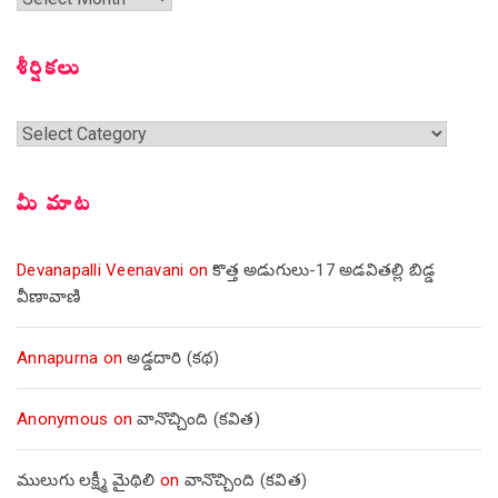
సంచికలు
శీర్షికలు
శీర్షికలు
మీ మాట
Devanapalli Veenavani
on
కొత్త అడుగులు-17 అడవితల్లి బిడ్డ
వీణావాణి
Annapurna
on
అడ్డదారి (కథ)
Anonymous
on
వానొచ్చింది (కవిత)
ములుగు లక్ష్మీ మైథిలి
on
వానొచ్చింది (కవిత)