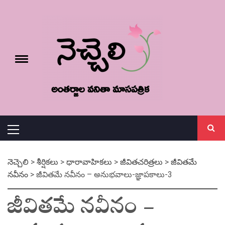
Skip
నెచ్చెలి
to
content
e
Toggle
menu
వనితా మాస పత్రిక
Primary
Menu
నెచ్చెలి
>
శీర్షికలు
>
ధారావాహికలు
>
జీవితచరిత్రలు
>
జీవితమే
నవీనం
>
జీవితమే నవీనం – అనుభవాలు-జ్ఞాపకాలు-3
జీవితమే నవీనం –