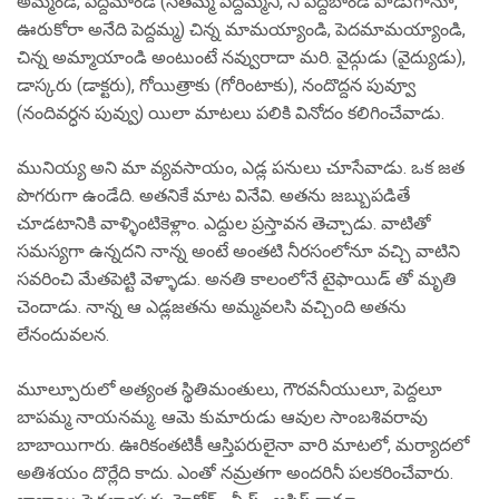
అమ్మండి, పెద్దమాండి (సీతమ్మ పెద్దమ్మని, నీ పెద్దబాండి పాడుగానూ,
ఊరుకోరా అనేది పెద్దమ్మ) చిన్న మామయ్యాండి, పెదమామయ్యాండి,
చిన్న అమ్మాయాండి అంటుంటే నవ్వురాదా మరి. వైద్గుడు (వైద్యుడు),
డాస్కరు (డాక్టరు), గోయిత్రాకు (గోరింటాకు), నందొద్దన పువ్వూ
(నందివర్ధన పువ్వు) యిలా మాటలు పలికి వినోదం కలిగించేవాడు.
మునియ్య అని మా వ్యవసాయం, ఎడ్ల పనులు చూసేవాడు. ఒక జత
పొగరుగా ఉండేది. అతనికే మాట వినేవి. అతను జబ్బుపడితే
చూడటానికి వాళ్ళింటికెళ్లాం. ఎద్దుల ప్రస్తావన తెచ్చాడు. వాటితో
సమస్యగా ఉన్నదని నాన్న అంటే అంతటి నీరసంలోనూ వచ్చి వాటిని
సవరించి మేతపెట్టి వెళ్ళాడు. అనతి కాలంలోనే టైఫాయిడ్ తో మృతి
చెందాడు. నాన్న ఆ ఎడ్లజతను అమ్మవలసి వచ్చింది అతను
లేనందువలన.
మూల్పూరులో అత్యంత స్థితిమంతులు, గౌరవనీయులూ, పెద్దలూ
బాపమ్మ నాయనమ్మ. ఆమె కుమారుడు ఆవుల సాంబశివరావు
బాబాయిగారు. ఊరికంతటికీ ఆస్తిపరులైనా వారి మాటలో, మర్యాదలో
అతిశయం దొర్లేది కాదు. ఎంతో నమ్రతగా అందరినీ పలకరించేవారు.