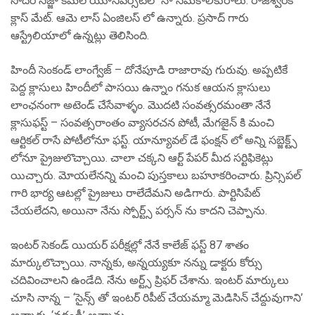
సోదరి సజ్జా కమల యూనివర్సిటీలో నా సమకాలీకురాలు. రాజేశ్వరికి
క్లాస్ మేట్. ఆమె లాస్ ఏంజిలస్ లో ఉన్నారు. ప్రసాద్ గారు
ఆస్ట్రేలియాలో ఉన్నట్లు తెలిసింది.
హిందీ సెంకండ్ లాంగ్వేజ్ – దోనేపూడి రాజారావు గురువు. అప్పటికే
పెద్ద క్లాసులు హిందీలో పాసయి ఉన్నాం గనుక ఆయన క్లాసులు
లాంఛనంగా అటెండ్ చేసేవాళ్ళం. మొదటి సంవత్సరమంతా నేనే
క్లాసుఫస్ట్ – సంవత్సరాంతం వ్యాసరచన పోటీ, మేగజైన్ కి మంచి
ఆర్టికల్ రాసే పోటీలోనూ ఫస్ట్. యాన్యూవల్ డే ఫంక్షన్ లో అన్ని సబ్జెక్ట్స్
లోనూ ప్రైజులొచ్చాయి. చాలా చక్కని ఆర్ట్ పేపర్ మీద సర్టిఫికెట్లు
యిచ్చారు. మోయలేనన్ని మంచి పుస్తకాలు బహూకరించారు. ప్రిన్సిపల్
గారి భార్య ఆటల్లో ప్రైజులు రాలేదేమని అడిగారు. పార్టిసిపేట్
చేయలేదని, అయినా నేను స్పోర్ట్స్ పర్సన్ ను కాదని చెప్పాను.
ఇంటర్ సెకండ్ యియర్ పరీక్షల్లో నేనే కాలేజ్ ఫస్ట్ 87 శాతం
మార్కులొచ్చాయి. నాన్నకు, అన్నయ్యకూ నన్ను డాక్టరు కోర్సు
చదివించాలని ఉండేది. నేను అర్ట్స్ ప్రిఫర్ చేశాను. ఇంటర్ మార్కులు
చూసి నాన్న – ‘సైన్స్ తో ఇంటర్ రిపీట్ చేయమ్మా మెడిసిన్ చేద్దువుగాని’