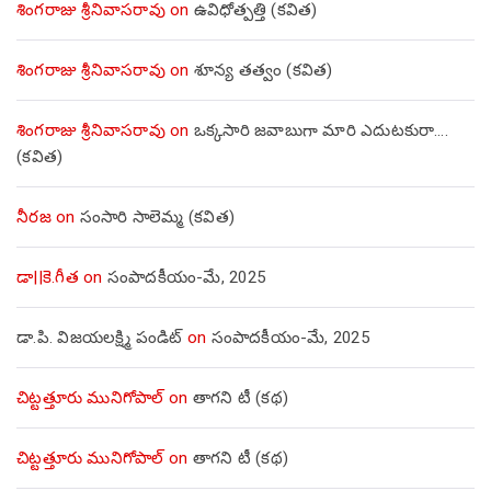
శింగరాజు శ్రీనివాసరావు
on
ఉవిధోత్పత్తి (కవిత)
శింగరాజు శ్రీనివాసరావు
on
శూన్య తత్వం (కవిత)
శింగరాజు శ్రీనివాసరావు
on
ఒక్కసారి జవాబుగా మారి ఎదుటకురా….
(కవిత)
నీరజ
on
సంసారి సాలెమ్మ (కవిత)
డా||కె.గీత
on
సంపాదకీయం-మే, 2025
డా.పి. విజయలక్ష్మి పండిట్
on
సంపాదకీయం-మే, 2025
చిట్టత్తూరు మునిగోపాల్
on
తాగని టీ (కథ)
చిట్టత్తూరు మునిగోపాల్
on
తాగని టీ (కథ)