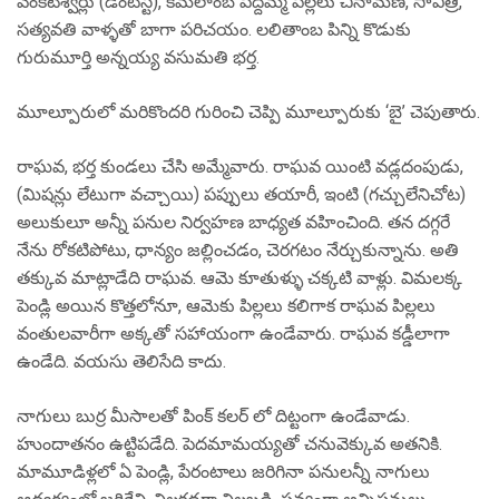
వెంకటేశ్వర్లు (డెంటిస్ట్), కమలాంబ పెద్దమ్మ పిల్లలు చినామణి, సావిత్రి,
సత్యవతి వాళ్ళతో బాగా పరిచయం. లలితాంబ పిన్ని కొడుకు
గురుమూర్తి అన్నయ్య వసుమతి భర్త.
మూల్పూరులో మరికొందరి గురించి చెప్పి మూల్పూరుకు ‘బై’ చెపుతారు.
రాఘవ, భర్త కుండలు చేసి అమ్మేవారు. రాఘవ యింటి వడ్లదంపుడు,
(మిషన్లు లేటుగా వచ్చాయి) పప్పులు తయారీ, ఇంటి (గచ్చులేనిచోట)
అలుకులూ అన్నీ పనుల నిర్వహణ బాధ్యత వహించింది. తన దగ్గరే
నేను రోకటిపోటు, ధాన్యం జల్లించడం, చెరగటం నేర్చుకున్నాను. అతి
తక్కువ మాట్లాడేది రాఘవ. ఆమె కూతుళ్ళు చక్కటి వాళ్లు. విమలక్క
పెండ్లి అయిన కొత్తలోనూ, ఆమెకు పిల్లలు కలిగాక రాఘవ పిల్లలు
వంతులవారీగా అక్కతో సహాయంగా ఉండేవారు. రాఘవ కడ్డీలాగా
ఉండేది. వయసు తెలిసేది కాదు.
నాగులు బుర్ర మీసాలతో పింక్ కలర్ లో దిట్టంగా ఉండేవాడు.
హుందాతనం ఉట్టిపడేది. పెదమామయ్యతో చనువెక్కువ అతనికి.
మామూడిళ్లలో ఏ పెండ్లి, పేరంటాలు జరిగినా పనులన్నీ నాగులు