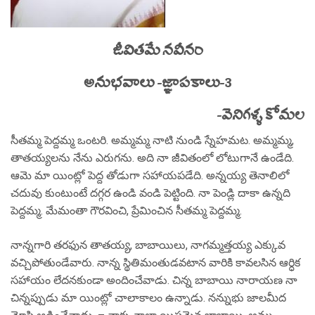
జీవితమే నవీనం
అనుభవాలు -జ్ఞాపకాలు-3
-వెనిగళ్ళ కోమల
సీతమ్మ పెద్దమ్మ ఒంటరి. అమ్మమ్మ నాటి నుండి స్నేహమట. అమ్మమ్మ,
తాతయ్యలను నేను ఎరుగను. అది నా జీవితంలో లోటుగానే ఉండేది.
ఆమె మా యింట్లో పెద్ద తోడుగా సహాయపడేది. అన్నయ్య తెనాలిలో
చదువు కుంటుంటే దగ్గర ఉండి వండి పెట్టింది. నా పెండ్లి దాకా ఉన్నది
పెద్దమ్మ. మేమంతా గౌరవించి, ప్రేమించిన సీతమ్మ పెద్దమ్మ.
నాన్నగారి తరఫున తాతయ్య, బాబాయిలు, నాగమ్మత్తయ్య ఎక్కువ
వచ్చిపోతుండేవారు. నాన్న స్థితిమంతుడవటాన వారికి కావలసిన ఆర్ధిక
సహాయం లేదనకుండా అందించేవాడు. చిన్న బాబాయి నారాయణ నా
చిన్నప్పుడు మా యింట్లో చాలాకాలం ఉన్నాడు. నన్నుభు జాలమీద