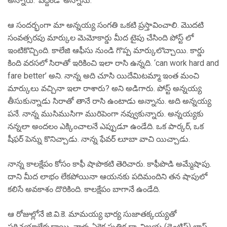
అన్నారు. ‘వద్దండీ’ అన్నాను.
ఆ సందర్భంగా మా అన్నయ్య సంగతి ఒకటి ప్రస్తావించాలి. మొదటి
సంవత్సరపు మార్కుల మెమోకార్డు మీద టైపు చేసింది పోస్ట్ లో
ఇంటికొచ్చింది. కాలేజి ఆఫీసు నుండి గొప్ప మార్కులొచ్చాయి. కార్డు
కింది వరసలో సిరాతో ఇరికించి ఇలా రాసి ఉన్నది. ‘can work hard and
fare better’ అని. నాన్న అది చూసి యిదేమిటమ్మా ఇంత మంచి
మార్కులు వచ్చినా ఇలా రాశారు? అని అడిగారు. పోస్ట్ అన్నయ్య
తీసుకున్నాడు సిరాతో తానే రాసి ఉంటాడు అన్నాను. అది అన్నయ్య
పనే. నాన్న ముసిముసిగా మురిపెంగా నవ్వుకున్నారు. అన్నయ్యకు
నన్నలా అందలం ఎక్కించాలనే ఎప్పుడూ ఉండేది. ఒక పార్కర్, ఒక
షీఫర్ పెన్ను కొనిచ్చాడు. నాన్న ఫేవర్ లూబా వాచి యిచ్చాడు.
నాన్న కాలక్షేపం కోసం కాఫీ షాపొకటి తెరిచారు. కాఫీపొడి అమ్మేషాపు.
దాని మీద లాభం లేకపోయినా ఆయనకు పదిమందిని తన షాపులో
కలిసే అవకాశం దొరికింది. కాలక్షేపం బాగానే ఉండేది.
ఆ రోజుల్లోనే జి.వి.కె. మామయ్య భార్య సుజాతక్కయ్యతో
పరిచయాలేర్పడ్డాయి. వాళ్ళ ఏకైక పుత్రిక డా. విజయ (డెంటిస్ట్) లాస్