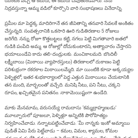
యింటికి వచ్చి ఆ కబురు, ఈ కబురు చెపుతుండేవారు. నేను
నిద్రవస్తున్నా ఆమ్మ వడిలో కూర్చొని వారి సంభాషణలు వినేదాన్ని.
ప్రమీల మా పెద్దక్క మాదిరిగానే తన జీవితాన్ని తనవారి సేవలకే అంకితం
చేస్తున్నది. సంవత్సరానికి ఒకసారి ఊరి గుడితిరణాల 5 రోజులు
జరిగేది. నన్ను రోజూ కొత్తబట్టలు కట్టి, నగలు పెట్టి మిగతావారి జతలో
గుడికి పంపేది అమ్మ. ఆ రోజుల్లో దోచుకుంటారని, అత్యాచారం చేస్తారని
భయాలుండేవి కాదు తలి-దండ్రులకు. మంచికాలమది. బొందిలీ
లక్ష్మీబాయి (మిఠాయి వ్యాపారస్తులు) తిరణాలలో దుకాణం పెట్టి
పరిశుభ్రంగా రకరకాల మిఠాయిలమ్మేది. మా యింటికి కూడా అక్కయ్యల
పెళ్ళిళ్లలో, ఇతర శుభకార్యాలలో పెద్ద ఎత్తున మిఠాయిలు చేయటానికి
తన మంది, మార్బలంతో వచ్చేది. మనిషి నీటు, పని నీటు, చక్కని
రూపం, ఖచ్చితమైన పనితనం. నాకామెయిష్టంగా ఉండేది.
మాకు మేనమామ, వరుసయ్యే రామదాసు ‘కమ్మబ్రాహ్మణుడు’
మూల్పూరులో పూజలూ, పెళ్ళిళ్లూ అన్నిటికి పౌరోహిత్యం
నిర్వహించేవాడు. నన్నాటపట్టించేవాడు. ‘మీ నాన్నకు ఇంకో అమ్మాయి
పుడితే ఏమి పేరు పెట్టేవాడు – కమల, విమల, శ్యామల, కోమల