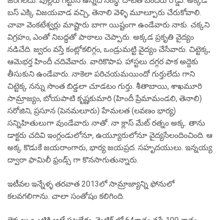
జరగలేదు. పుల్లేరు గట్టున ఉన్నది సంస్థ. దాటితే బందరు రోడ్డు. అక్కడే
బస్ ఎక్కి విజయవాడ వచ్చి, తెనాలి వెళ్ళి మూల్పూరు చేరుకోవాలి.
చావా వెంకటేశ్వర్లు మాష్టారు బాగా యిష్టంగా ఉండేవారు నాకు. చక్కని
విగ్రహం, ఎంతో నిబద్ధతో పాఠాలు చెప్పారు. అక్కడ ప్రకృతి వైద్యం
నడిచేది. జ్వరం వస్తే కంట్లోకలిగ్గం, ఒండ్రుమట్టి వైద్యం చేసేవారు. చిట్టెక్క,
ఆమెభర్త హిందీ చదివేవారు. వారికొపాప. హాస్టలు దగ్గర పాక అద్దెకు
తీసుకుని ఉండేవారు. నాకెలా పరిచయమయిందో గుర్తులేదు గాని
చిట్టెక్క నన్ను సొంత బిడ్డలా చూడటం గుర్తు. శీతాబాయి, శాఖమూరి
సామ్రాజ్యం, బోయపాటి కృష్ణకుమారి (హిందీ ప్రేమామండలి, తెనాలి)
సరోజిని, ప్రసూన (పెనమలూరు) హేమలత (లవణం భార్య)
సన్నిహితులుగా వుండేవారు నాతో. నా క్లాస్ మేట్ రత్నం అక్క. తాను
డాక్టరు చదివి ఇంగ్లండులోనూ, ఉయ్యూరులోనూ వైద్యసేలందించింది. ఆ
అక్క కొడుకే జయరాంగారు, భార్య జయప్రద. సహృదయులు. ఇన్నయ్య
ద్వారా ఫామిలీ ఫ్రండ్స్ గా కొనసాగుతున్నారు.
ఇటీవల ఇన్నేళ్ళ తరవాత 2013లో సామ్రాజ్యాన్ని ఫోనులో
కలవగలిగాను. చాలా సంతోషం కలిగింది.