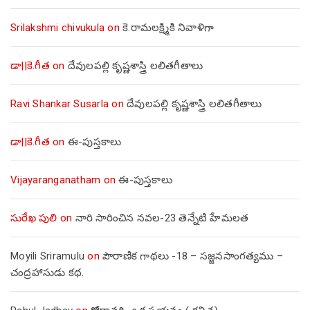
Srilakshmi chivukula
on
కె.రామలక్ష్మికి నివాళిగా
డా||కె.గీత
on
దేవులపల్లి కృష్ణశాస్త్రి లలితగీతాలు
Ravi Shankar Susarla
on
దేవులపల్లి కృష్ణశాస్త్రి లలితగీతాలు
డా||కె.గీత
on
ఈ-పుస్తకాలు
Vijayaranganatham
on
ఈ-పుస్తకాలు
సురేఖ పులి
on
నారి సారించిన నవల-23 తెన్నేటి హేమలత
Moyili Sriramulu
on
పౌరాణిక గాథలు -18 – సజ్జనసాంగత్యము –
చంద్రహాసుడు కథ.