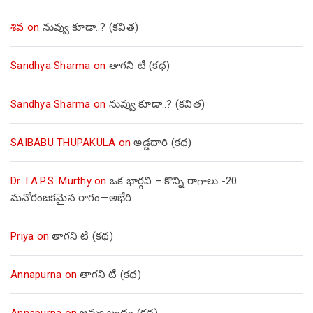
శివ
on
నువ్వు కూడా..? (కవిత)
Sandhya Sharma
on
తాగని టీ (కథ)
Sandhya Sharma
on
నువ్వు కూడా..? (కవిత)
SAIBABU THUPAKULA
on
అడ్డదారి (కథ)
Dr. I.A.P.S. Murthy
on
ఒక భార్గవి – కొన్ని రాగాలు -20
మనోరంజకమైన రాగం—అభేరి
Priya
on
తాగని టీ (కథ)
Annapurna
on
తాగని టీ (కథ)