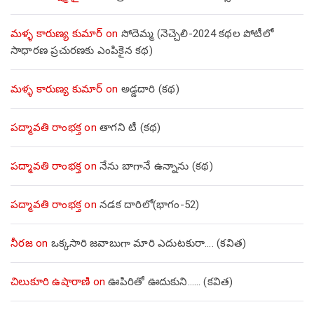
మళ్ళ కారుణ్య కుమార్
on
సోదెమ్మ (నెచ్చెలి-2024 కథల పోటీలో
సాధారణ ప్రచురణకు ఎంపికైన కథ)
మళ్ళ కారుణ్య కుమార్
on
అడ్డదారి (కథ)
పద్మావతి రాంభక్త
on
తాగని టీ (కథ)
పద్మావతి రాంభక్త
on
నేను బాగానే ఉన్నాను (క‌థ‌)
పద్మావతి రాంభక్త
on
నడక దారిలో(భాగం-52)
నీరజ
on
ఒక్కసారి జవాబుగా మారి ఎదుటకురా…. (కవిత)
చిలుకూరి ఉషారాణి
on
ఊపిరితో ఊదుకుని…… (కవిత)