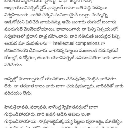
బాబాయి పెద్దలాయరు. హైకోర్ట్ చీ ఫ్ జస్టిస్ గానూ,
ఆంధ్రాయూనివర్సిటీ వైస్ ఛాన్సలర్ గానూ అతి పెద్ద పదవులు
నిర్వహించారు. వారిది చక్కని సువిశాలమైన యిల్లు. మమ్మల్ని
ఆడుకోమని పిలిచేది నాయనమ్మ. ఆమె బంగారు రంగులో బంగారు
మురుగులే వెలవెలబోయాయి. బాబాయిగారు నా పెళ్ళి నిశ్చయంలో,
నిర్వహణలో ప్రధాన పాత్ర వహించారు. వారి సతీమణి జయప్రద పిన్ని,
ఆయన మా దంపతులను – intellectual companions గా
జీవించగలరని దీవించారు. వారిచిన్నమ్మాయి మంజులత చదువుకునే
రోజుల్లో, ఉద్యోగిగా, తెలుగు యూనివర్సిటీ ఉపకులపతిగా నాకు బాగా
పరిచయం.
అప్పట్లో మూల్పూరులో యువకులు చదువుపట్ల మొగ్గిన వారెవరూ
లేరు. నా తరవాత కాలం వారు బాగా చదువుకున్నారు. వారెవరితో నాకు
పరిచయం లేదు.
హిమశైలావతి, పద్మావతి, నాగేంద్ర స్నేహితవర్గంలో బాగా
గుర్తుండిపోయారు. వారి జతన ఆడిన ఆటలు ఇంకా
గుర్తుండిపోయాయి. సామ్రాజ్యమక్కయ్య పిల్లలు స్వరాజ్యం, మాణిక్యం,