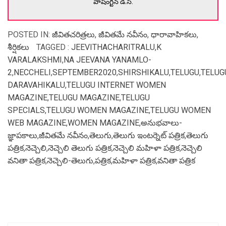
వాషింగ్టన్ డి.సి.
POSTED IN:
జీవితచరిత్రలు
,
జీవితమే నవీనం
,
ధారావాహికలు
,
శీర్షికలు
TAGGED :
JEEVITHACHARITRALU
,
K
VARALAKSHMI
,
NA JEEVANA YANAMLO-
2
,
NECCHELI
,
SEPTEMBER2020
,
SHIRSHIKALU
,
TELUGU
,
TELUG
DARAVAHIKALU
,
TELUGU INTERNET WOMEN
MAGAZINE
,
TELUGU MAGAZINE
,
TELUGU
SPECIALS
,
TELUGU WOMEN MAGAZINE
,
TELUGU WOMEN
WEB MAGAZINE
,
WOMEN MAGAZINE
,
అనుభవాలు-
జ్ఞాపకాలు
,
జీవితమే నవీనం
,
తెలుగు
,
తెలుగు ఇంటర్నెట్ పత్రిక
,
తెలుగు
పత్రిక
,
నెచ్చెలి
,
నెచ్చెలి తెలుగు పత్రిక
,
నెచ్చెలి మహిళా పత్రిక
,
నెచ్చెలి
వనితా పత్రిక
,
నెచ్చెలి-తెలుగు
,
పత్రిక
,
మహిళా పత్రిక
,
వనితా పత్రిక