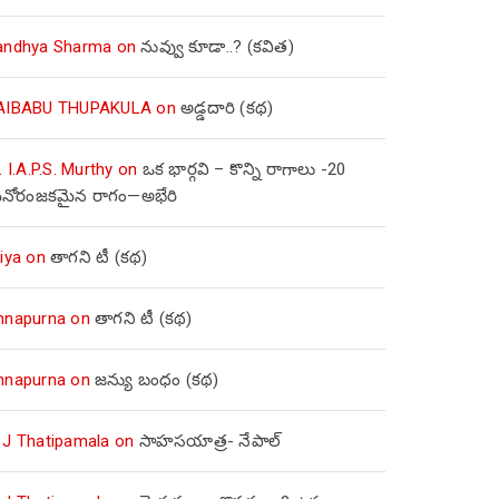
andhya Sharma
on
నువ్వు కూడా..? (కవిత)
AIBABU THUPAKULA
on
అడ్డదారి (కథ)
. I.A.P.S. Murthy
on
ఒక భార్గవి – కొన్ని రాగాలు -20
నోరంజకమైన రాగం—అభేరి
iya
on
తాగని టీ (కథ)
nnapurna
on
తాగని టీ (కథ)
nnapurna
on
జన్యు బంధం (కథ)
 J Thatipamala
on
సాహసయాత్ర- నేపాల్‌