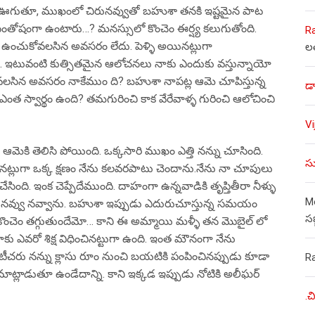
ఊగుతూ, ముఖంలో చిరునవ్వుతో బహుశా తనకి ఇష్టమైన పాట
సంతోషంగా ఉంటారు…? మనస్సులో కొంచెం ఈర్ష్య కలుగుతోంది.
R
డా ఉంచుకోవలసిన అవసరం లేదు. పెళ్ళి అయినట్లుగా
ల
ో. ఇటువంటి కుత్సితమైన ఆలోచనలు నాకు ఎందుకు వస్తున్నాయో
య్యవలసిన అవసరం నాకేముం ది? బహుశా నాపట్ల ఆమె చూపిస్తున్న
డా
త స్వార్థం ఉంది? తమగురించి కాక వేరేవాళ్ళ గురించి ఆలోచించి
V
మెకి తెలిసి పోయింది. ఒక్కసారి ముఖం ఎత్తి నన్ను చూసింది.
సు
నట్లుగా ఒక్క క్షణం నేను కలవరపాటు చెందాను.నేను నా చూపులు
ది. ఇంక చెప్పేదేముంది. దాహంగా ఉన్నవాడికి తృప్తితీరా నీళ్ళు
Mo
ిరునవ్వు నవ్వాను. బహుశా ఇప్పుడు ఎదురుచూస్తున్న సమయం
స
 కొంచెం తగ్గుతుందేమో… కాని ఈ అమ్మాయి మళ్ళీ తన మొబైల్ లో
 ఎవరో శిక్ష విధించినట్టుగా ఉంది. ఇంత మౌనంగా నేను
 టీచరు నన్ను క్లాసు రూం నుంచి బయటికి పంపించినప్పుడు కూడా
R
ాట్లాడుతూ ఉండేదాన్ని. కాని ఇక్కడ ఇప్పుడు నోటికి అలీఘర్
.చ