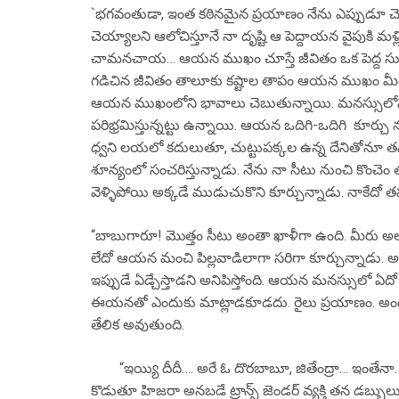
`భగవంతుడా, ఇంత కఠినమైన ప్రయాణం నేను ఎప్పుడూ చె
చెయ్యాలని ఆలోచిస్తూనే నా దృష్టి ఆ పెద్దాయన వైపుకి మళ్
చామనచాయ… ఆయన ముఖం చూస్తే జీవితం ఒక పెద్ద సుత్తి 
గడిచిన జీవితం తాలూకు కష్టాల తాపం ఆయన ముఖం మీద స్ప
ఆయన ముఖంలోని భావాలు చెబుతున్నాయి. మనస్సులోని ప
పరిభ్రమిస్తున్నట్టు ఉన్నాయి. ఆయన ఒదిగి-ఒదిగి కూర్చు
ధ్వని లయలో కదులుతూ, చుట్టుపక్కల ఉన్న దేనితోనూ తనక
శూన్యంలో సంచరిస్తున్నాడు. నేను నా సీటు నుంచి కొంచ
వెళ్ళిపోయి అక్కడే ముడుచుకొని కూర్చున్నాడు. నాకేదో
“బాబుగారూ! మొత్తం సీటు అంతా ఖాళీగా ఉంది. మీరు అలా
లేదో ఆయన మంచి పిల్లవాడిలాగా సరిగా కూర్చున్నాడు
ఇప్పుడే ఏడ్చేస్తాడని అనిపిస్తోంది. ఆయన మనస్సులో ఏదో త
ఈయనతో ఎందుకు మాట్లాడకూడదు. రైలు ప్రయాణం. అందు
తేలిక అవుతుంది.
“ఇయ్యి దీదీ…. అరే ఓ దొరబాబూ, జితేంద్రా… ఇంతేనా…. 
కొడుతూ హిజరా అనబడే ట్రాన్స్ జెండర్ వ్యక్తి తన డబ్బ