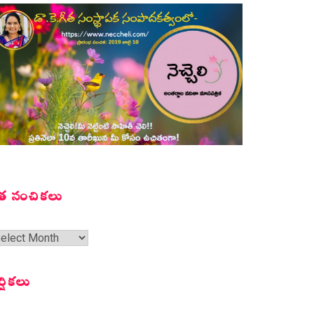
త సంచికలు
త
ంచికలు
ర్షికలు