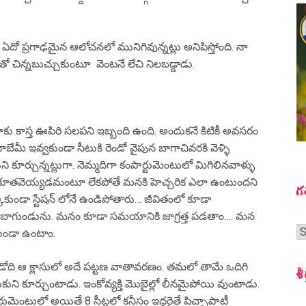
యన ఏదో ప్రగాఢమైన ఆలోచనలో మునిగివున్నట్లు అనిపిస్తోంది. నా
 చిన్నబుచ్చుకుంటూ వెంటనే లేచి నిలబడ్డాడు.
నాకు కాస్త ఊపిరి సలపని ఇబ్బంది ఉంది. అందుకనే కిటికీ అవసరం
బేమీ ఇవ్వకుండా సీటుకి రెండో వైపున బాగాచివరకి వెళ్ళి
 కూర్చున్నట్లుగా. నెమ్మదిగా కంపార్టుమెంటులో మిగిలినవాళ్ళు
ండి కూతవెయ్యడమంటూ లేకపోతే మనకి హెచ్చరిక ఎలా ఉంటుందని
గ
కుండా స్టేషన్ లోనే ఉండిపోతారు… జీవితంలో కూడా
ంత బాగుండును. మనం కూడా సమయానికి జాగ్రత్త పడతాం…. మన
గ
ండా ఉంటాం.
స
 రెండోది ఆ క్లాసులో అదే పట్టణ వాతావరణం. తమలో తామే ఒదిగి
శీ
సుకుని కూర్చుంటాడు. ఇంకోవ్యక్తి మొబైల్లో లీనమైపోయి వుంటాడు.
ర్టుమెంటులో అయితే 8 సీట్లలో కనీసం ఇద్దరైతే పిచ్చాపాటీ