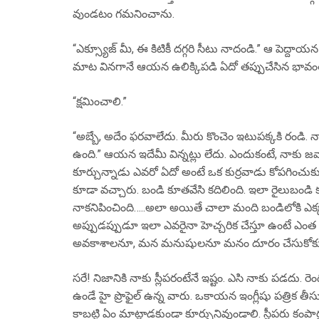
వుండటం గమనించాను.
“ఎక్స్యూజ్ మీ, ఈ కిటికీ దగ్గరి సీటు నాదండి.” ఆ పెద్దా
మాట వినగానే ఆయన ఉలిక్కిపడి ఏదో తప్పుచేసిన భావంతో
“క్షమించాలి.”
“అబ్బే, అదేం ఫరవాలేదు. మీరు కొంచెం ఇటుపక్కకి రండి. 
ఉంది.” ఆయన ఇదేమీ విన్నట్లు లేదు. ఎందుకంటే, నాకు జవా
కూర్చున్నాడు ఎవరో ఏదో అంటే ఒక కుర్రవాడు కోపగించుకుని
కూడా వచ్చారు. బండి కూతవేసి కదిలింది. ఇలా రైలుబ
నాకనిపించింది…..అలా అయితే చాలా మంది బండిలోకి ఎక్క
అప్పుడప్పుడూ ఇలా ఎవరైనా హెచ్చరిక చేస్తూ ఉంటే ఎ
అవకాశాలనూ, మన మనుషులనూ మనం దూరం చేసుకోకు
సరే! నిజానికి నాకు స్లీపరంటేనే ఇష్టం. ఎసి నాకు పడదు.
ఉండే హై ప్రొఫైల్ ఉన్న వారు. ఒకాయన ఇంగ్లీషు పత్రిక తీ
కాబట్టి ఏం మాట్లాడకుండా కూర్చునివుండాలి. స్లీపరు కంపా