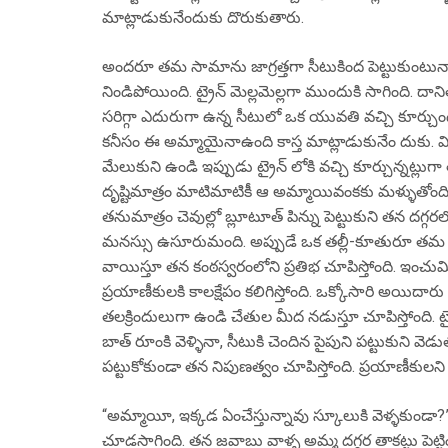
మాట్లాడుకునేందుకు దొరుకుతారు.
అందరూ తమ సామాను జాగ్రత్తగా సీటుకింద పెట్టుకుంటున్
నిండిపోయింది. ట్రైన్ మెల్లమెల్లగా ముందుకి సాగింది.
సరిగ్గా ఎదురుగా ఉన్న సీటులో ఒక యువతి వచ్చి కూర్చు
కనీసం ఈ అమ్మాయైనాఉంది కాస్త మాట్లాడుకునేం దుకు. మ
మేలుకుని ఉండి ఇప్పుడు ట్రైన్ లోకి వచ్చి కూర్చున్నట్లు
దృష్టిమాత్రం మాటిమాటికీ ఆ అమ్మాయివంకకు మళ్ళుతోంది
తనుమాత్రం చెవుల్లో బ్లూటూత్ పిన్ను పెట్టుకుని తన దగ్గ
మనస్సు ఉసూరుమంది. అప్పుడే ఒక తల్లీ-కూతురూ తమ నైపు
వాయిస్తూ తన కంఠస్వరంలోని ప్రతిభ చూపిస్తోంది. ఇంచుమించ
ప్రయాణీకులకి కాలక్షేపం కలిగిస్తోంది. ఒక్కోసారి అయిదారు 
తలక్రిందులుగా ఉండి చేతుల మీద నడుస్తూ చూపిస్తోంది.
బాత్ రూంకి వెళ్ళినా, సీటుకి చెందిన పైపుని పట్టుకుని వెడ
పట్టుకోకుండా తన నిపుణత్వం చూపిస్తోంది. ప్రయాణీకులని ము
“అమ్మాయీ, ఇక్కడ ఏంచేస్తున్నావు స్కూలుకి వెళ్ళకుం
చూడసాగింది. తన జవాబు వాళ్ళ అమ్మ దగ్గర తాకట్టు పెట్ట