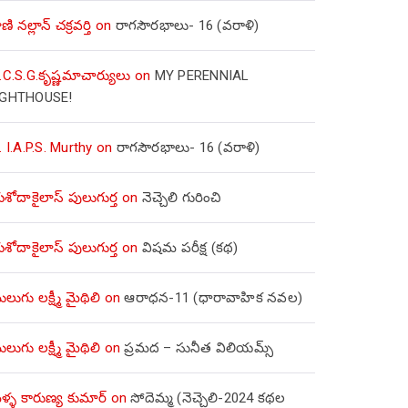
ణి నల్లాన్ చక్రవర్తి
on
రాగసౌరభాలు- 16 (వరాళి)
.C.S.G.కృష్ణమాచార్యులు
on
MY PERENNIAL
IGHTHOUSE!
. I.A.P.S. Murthy
on
రాగసౌరభాలు- 16 (వరాళి)
ోదాకైలాస్ పులుగుర్త
on
నెచ్చెలి గురించి
ోదాకైలాస్ పులుగుర్త
on
విషమ పరీక్ష (క‌థ‌)
లుగు లక్ష్మీ మైథిలి
on
ఆరాధన-11 (ధారావాహిక నవల)
లుగు లక్ష్మీ మైథిలి
on
ప్రమద – సునీత విలియమ్స్
్ళ కారుణ్య కుమార్
on
సోదెమ్మ (నెచ్చెలి-2024 కథల