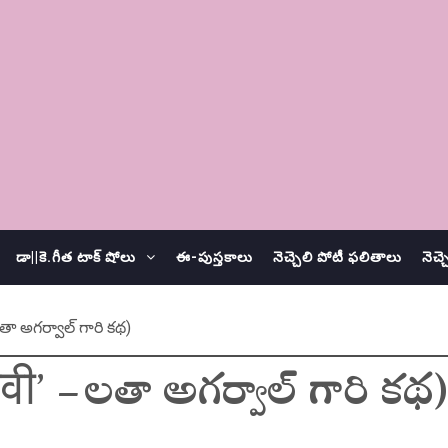
డా||కె.గీత టాక్ షోలు
ఈ-పుస్తకాలు
నెచ్చెలి పోటీ ఫలితాలు
నెచ్
లతా అగర్వాల్ గారి కథ)
नवी’ – లతా అగర్వాల్ గారి కథ)