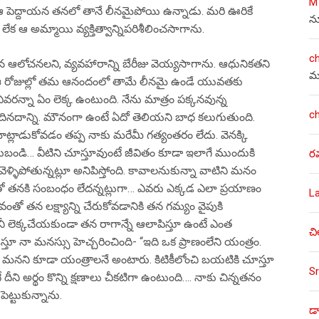
M
… ఆ పెద్దాయన తనలో తానే లీనమైపోయి ఉన్నాడు. మరి ఊరికే
న
ేక ఆ అమ్మాయి వ్యక్తిత్వాన్నిపరిశీలించసాగాను.
c
ఆలోచనలని, వ్యవహారాన్ని బేరీజు వెయ్యసాగాను. ఆధునికతని
మ
ఆమె ఈ రోజుల్లో తమ ఆనందంలో తామే లీనమై ఉండే యువతకు
ఎవరన్నా ఏం లెక్క ఉంటుంది. నేను మాత్రం పక్కనవున్న
c
దినదాన్ని. మౌనంగా ఉంటే ఏదో తెలియని బాధ కలుగుతుంది.
మాట్లాడుకోవడం తప్ప నాకు మరేమీ గత్యంతరం లేదు. వెనక్కి
లుబండి… వీటిని చూస్తూవుంటే జీవితం కూడా ఇలాగే ముందుకి
ర
వెళ్ళిపోతున్నట్లూ అనిపిస్తోంది. కావాలనుకున్నా వాటిని మనం
న్నిటితో తనకి సంబంధం లేదన్నట్లుగా… ఎవరు ఎక్కడ ఎలా ప్రయాణం
L
తభావంతో తన లక్ష్యాన్ని చేరుకోవడానికి తన గమ్యం వైపుకి
ీ లెక్కచేయకుండా తన రాగాన్నే ఆలాపిస్తూ ఉంటే ఎంత
చి
తూ నా మనస్సు హెచ్చరించింది- “ఇది ఒక ప్రాణంలేని యంత్రం.
ని కూడా యంత్రాలనే అంటారు. కిటికీలోంచి బయటికి చూస్తూ
Sr
దీని అర్థం కొన్ని క్షణాలు చీకటిగా ఉంటుంది…. నాకు చిన్నతనం
ట్టుకున్నాను.
డా