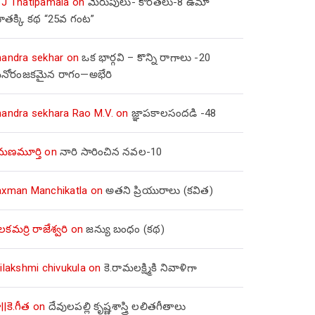
 J Thatipamala
on
మెరుపులు- కొరతలు-8 ఉమా
ూతక్కి కథ “25వ గంట”
handra sekhar
on
ఒక భార్గవి – కొన్ని రాగాలు -20
నోరంజకమైన రాగం—అభేరి
handra sekhara Rao M.V.
on
జ్ఞాపకాలసందడి -48
మణమూర్తి
on
నారి సారించిన నవల-10
axman Manchikatla
on
అతని ప్రియురాలు (కవిత)
లకమర్రి రాజేశ్వరి
on
జన్యు బంధం (కథ)
ilakshmi chivukula
on
కె.రామలక్ష్మికి నివాళిగా
||కె.గీత
on
దేవులపల్లి కృష్ణశాస్త్రి లలితగీతాలు