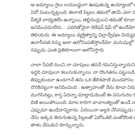
ఆ అమ్మాయి రైలు లయబద్ధంగా ఊపుతున్న ఉయ్యాలలో 
ఏదో వింటున్నట్లుంది. ఈనాటి పిల్లలు తమలో తామే ఎలా 
వీళ్ళకి బాధ్యతలేం ఉన్నాయి, తల్లిదండ్రులని తమతో కూ
అనిపించడంలేదు… ఎవరితోనైనా రిలేషన్ షిప్ లో ఉందేమ
తెలియదు. ఈ అమ్మాయి వ్యక్తిత్వాన్ని ఛిద్రాన్వేషణ చె
ఉదాసీనత నన్ను అలా ఆలోచింపజేస్తోందేమో. మనుషుల్లో ఎం
నప్పుడు ఎంత ప్రతికూలంగా ఆలోచిస్తారు.
చాలా సేపటి నుంచి నా చూపులు తననే గమనిస్తున్నాయని ఆ
ఇద్దరి చూపులూ కలుసుకున్నాయి. నా దొంగతనం పట్టుబడి
తిప్పుకుంటూ ఉండగానే తను ఒక తేలికపాటి మందహాసం చేసిం
దొరికినట్లుగా అనిపించింది… ఉత్సాహంతో నేను కూడా చ
ముగిసినట్లు, కాస్త ఏదన్నా మాట్లాడుకుంటే ఈ విసుగుదల
బిజీ అయిపోయింది. మాట కారిగా వాచాలత్వంతో ఉండే నాకు
ఎప్పుడూ ఉండేదాన్నికాను. ఏదయినా అల్లరి చేసినప్పుడు
నేను అక్కడ తిరుగుతున్న పిల్లలతో ఏదోఒకటి ఎంతోకొంత మ
తాళం వేసుకుని కూర్చున్నాను.