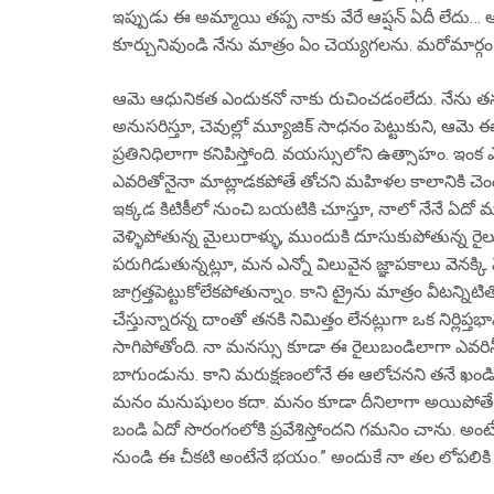
ఇప్పుడు ఈ అమ్మాయి తప్ప నాకు వేరే ఆప్షన్ ఏదీ లేదు
కూర్చునివుండి నేను మాత్రం ఏం చెయ్యగలను. మరోమార్గం ల
ఆమె ఆధునికత ఎందుకనో నాకు రుచించడంలేదు. నేను తన 
అనుసరిస్తూ, చెవుల్లో మ్యూజిక్ సాధనం పెట్టుకుని, 
ప్రతినిధిలాగా కనిపిస్తోంది. వయస్సులోని ఉత్సాహం. ఇంక 
ఎవరితోనైనా మాట్లాడకపోతే తోచని మహిళల కాలానికి చెం
ఇక్కడ కిటికీలో నుంచి బయటికి చూస్తూ, నాలో నేనే ఏదో 
వెళ్ళిపోతున్న మైలురాళ్ళు, ముందుకి దూసుకుపోతున్న రై
పరుగిడుతున్నట్లూ, మన ఎన్నో విలువైన జ్ఞాపకాలు వెనక్కి 
జాగ్రత్తపెట్టుకోలేకపోతున్నాం. కాని ట్రైను మాత్రం వీట
చేస్తున్నారన్న దాంతో తనకి నిమిత్తం లేనట్లుగా ఒక నిర్లిప్
సాగిపోతోంది. నా మనస్సు కూడా ఈ రైలుబండిలాగా ఎవరిన
బాగుండును. కాని మరుక్షణంలోనే ఈ ఆలోచనని తనే ఖండిస్
మనం మనుషులం కదా. మనం కూడా దీనిలాగా అయిపోతే మన
బండి ఏదో సొరంగంలోకి ప్రవేశిస్తోందని గమనిం చాను. అంటే 
నుండి ఈ చీకటి అంటేనే భయం.” అందుకే నా తల లోపలికి పె