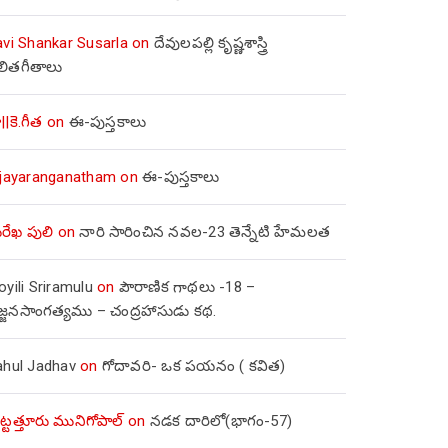
avi Shankar Susarla
on
దేవులపల్లి కృష్ణశాస్త్రి
లితగీతాలు
||కె.గీత
on
ఈ-పుస్తకాలు
ijayaranganatham
on
ఈ-పుస్తకాలు
రేఖ పులి
on
నారి సారించిన నవల-23 తెన్నేటి హేమలత
yili Sriramulu
on
పౌరాణిక గాథలు -18 –
జ్జనసాంగత్యము – చంద్రహాసుడు కథ.
ahul Jadhav
on
గోదావరి- ఒక పయనం ( కవిత)
ిట్టత్తూరు మునిగోపాల్
on
నడక దారిలో(భాగం-57)