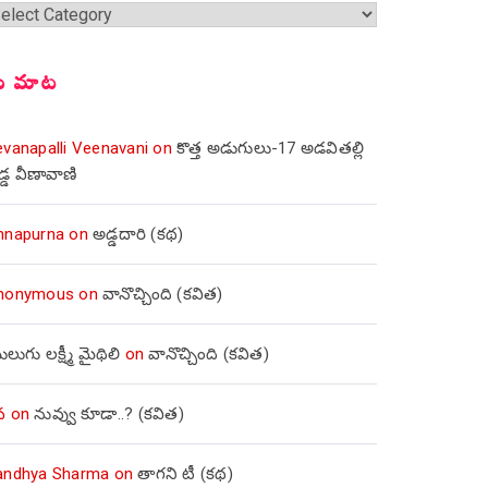
్షికలు
ీ మాట
evanapalli Veenavani
on
కొత్త అడుగులు-17 అడవితల్లి
డ్డ వీణావాణి
nnapurna
on
అడ్డదారి (కథ)
nonymous
on
వానొచ్చింది (కవిత)
లుగు లక్ష్మీ మైథిలి
on
వానొచ్చింది (కవిత)
వ
on
నువ్వు కూడా..? (కవిత)
andhya Sharma
on
తాగని టీ (కథ)