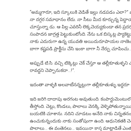
“అమ్మగారూ, ఇది స్కూలుకి వెడితే ఇల్లు నడపడం ఎలా?” వ
నా దగ్గర సమాధానం లేదు. నా సీటు మీద కూర్చున్న పెద
చూస్తున్నా డు. ఆ పిల్ల ఎవరినీ లెక్కచెయ్యకుండా తన
సంపాదన జాగ్రత్త పెట్టుకుంటోంది. నేను ఒక బిస్కట్ల ప్యాకె
నాకు ఎదురుగా ఉన్న యువతి అయిదురూపాయల నాణెం ఆ అ
బాగా కష్టపడి ప్రాక్టీసు చేసి ఇంకా బాగా నీ నేర్పు చూపించు
అప్పుడే టి.సి. వచ్చి టిక్కెట్లు చెక్ చేస్తూ ఆ తల్లీకూతుళ
రావద్దని చెప్పానుకదా…!”.
ఇదంతా వాళ్ళకి అలవాటేనన్నట్లుగా తల్లీకూతుళ్ళు ఇద్దరూ 
ఇది జరిగి దాదాపు అరగంట అవుతుంది. కంపార్టుమెంటులో పూర
తీస్తోంది. చెట్లు, కొండలు, పొలాలు వెనక్కి వెళ్ళిపోతున్నాయ
బయటికి చూశాను. నదిని చూడటం అనేది నాకు చిన్నతనం ను
ఉంచుకున్నందుకు నాకు సంతోషంగా ఉంది. ఆధునికతకి చెంద
పొలాలు… ఈ వంతెనలు… ఇవయినా కాస్త మాట్లాడితే ఎం