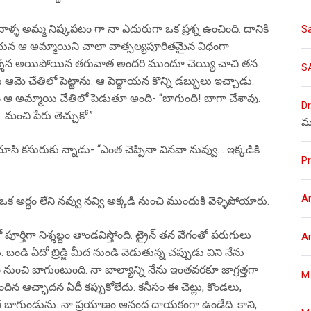
ాళ్ళ అమ్మ నిష్కపటం గా నా ఎదురుగా ఒక ప్రశ్న ఉంచింది. దానికి
S
్దాయన ఆ అమ్మాయిని చాలా వాత్సల్యపూరితమైన విధంగా
 ప్రదర్శన అయిపోయిన తరువాత అందరి ముందూ చెయ్యి చాచి తన
S
ట్టు ఆమె చేతిలో పెట్టాను. ఆ పెద్దాయన కొన్ని డబ్బులు ఇచ్చాడు.
మ్మాయి చేతిలో పెడుతూ అంది- “బాగుంది! బాగా చేశావు.
Dr
… మంచి పేరు తెచ్చుకో.”
మ
్ళని చూసి కసురుకు న్నాడు- “ఎంత చెప్పినా వినవా నువ్వు… ఇక్కడికి
Pr
A
ఒక అర్థం లేని నవ్వు నవ్వి అక్కడి నుంచి ముందుకి వెళ్ళిపోయారు.
్తిగా నిశ్శబ్దం తాండవిస్తోంది. ట్రైన్ తన వేగంతో పరుగులు
A
ి. బండి ఏదో బ్రిడ్జి మీద నుండి వెడుతున్న చప్పుడు విని నేను
ంచి బాగుంటుంది. నా బాల్యాన్ని నేను ఇంతవరకూ జాగ్రత్తగా
M
ిన ఆచ్ఛాదన ఏదీ కప్పుకోలేదు. కనీసం ఈ చెట్లు, కొండలు,
త బాగుండును. నా ప్రయాణం ఆనంద దాయకంగా ఉండేది. కాని,