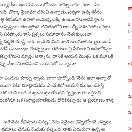
య్యలేదు. ఇంక సహించుకోవడం నావల్ల కాదు. ఎలా… ఏం
వా
లింది. చొక్కా-పైజామా ధరించి ఉన్నాడు. సన్నగా ఉన్న శరీరం…
తీసుకుని ఉలితో ఆయన్ని చెక్కి ఉంటుందని అనిపిస్తోంది.
Dr
ష్టంగా తెలుస్తోంది. జీవితంలోని ఆశలన్నీ నశించిపోయినట్లు
L
రిష్కారం కాని ప్రశ్నలు సమాధానం వెతుక్కుంటూ
 న్న పద్ధతి చూస్తే నాకు ఆయన మీద జాలి కలుగుతోంది. రైలుబండి
Dr
ేమీ సంబంధం లేదన్నట్లుగా తదేకంగా పై సీలింగుని అవలోకిస్తూ
ెం తప్పుకోమని మాత్రం అన్నాను. దానికే ఆయన మొత్తం ఒక మూలకి
 తప్పు చేశానని అనిపించి ఆయనతో అన్నాను-
యశ
 ఎందుకు కూర్చు న్నారు, బాగా కూర్చోండి.”నేను ఇలా అన్నానో
యశ
. అయినా ఏమీ మాట్లాడలేదు. ఎందుకనో ఆయన ముఖం చూస్తే
ెలియని బాధ చుట్టుముట్టుతోం దని స్పష్టంగా తెలుస్తోంది.
ము
లోనూ ఒక సహప్రయాణీకుడు దొరికినప్పుడు ఆ ప్రయాణం కాస్త
ము
అరే నేను దీవిస్తాను నిన్ను.” నేను ఏమైనా చెప్పేలోగానే చప్పట్లు
మళ
ులు వసూలు చేసుకునేందుకు వచ్చింది. నాకు ఎదురుగా ఉన్న ఆ