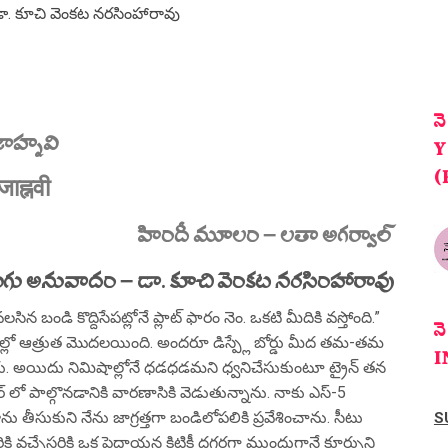
ా. కూచి వెంకట నరసింహారావు
న
ాహ్నవి
Y
(
जाह्नवी
హిందీ మూలం – లతా అగర్వాల్
ుగు అనువాదం – డా. కూచి వెంకట నరసింహారావు
న బండి కొద్దిసేపట్లోనే ప్లాట్ ఫారం నెం. ఒకటి మీదికి వస్తోంది.”
న
ుల్లో ఆత్రుత మొదలయింది. అందరూ డిస్ప్లే బోర్డు మీద తమ-తమ
I
ారు. అయిదు నిమిషాల్లోనే ధడధడమని ధ్వనిచేసుకుంటూ ట్రైన్ తన
ర్ లో పాల్గొనడానికి వారణాసికి వెడుతున్నాను. నాకు ఎస్-5
ు తీసుకుని నేను జాగ్రత్తగా బండిలోపలికి ప్రవేశించాను. సీటు
S
ి వచ్చేసరికి ఒక పెద్దాయన కిటికీ దగ్గరగా ముందుగానే కూర్చుని