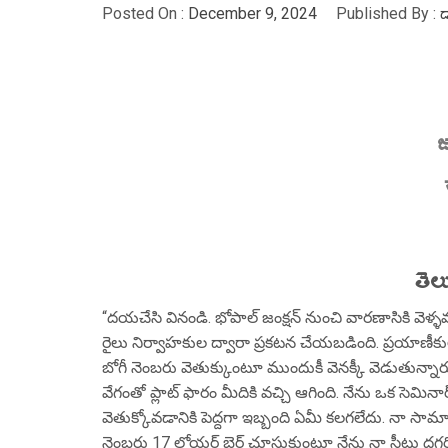
Posted On :
December 9, 2024
Published By :
డ
జ
తెల
“దయచేసి వినండి. భోపాల్ జంక్షన్ నుంచి వారణాసికి వెళ్ళవలసి
రైలు నిర్వాహకుల ద్వారా ప్రకటన చేయబడింది. ప్రయాణీక
బోగీ నెంబరు వెతుక్కుంటూ ముందుకీ వెనక్కీ వెడుతున్న
వేగంతో ప్లాట్ ఫారం మీదికి వచ్చి ఆగింది. నేను ఒక సెమినా
వెతుక్కోవడానికి పెద్దగా ఇబ్బంది ఏమీ కలగలేదు. నా సామాన
నెంబరు 17 లోయర్ బెర్త్ చూసుకుంటూ నేను నా సీటు దగ్గరిక