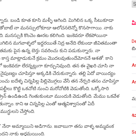
శీర
నారు. బండి కూత కూసి మళ్ళీ ఆగింది. మిగిలిన ఒక్క సీటుకూడా
మ
 దానితోబాటే నా మనస్సులోకూడా ఆలోచనలెన్నో కొనసాగాయి. నాకు
ంది. మనస్సుకి కొంచెం ఊరట కలిగింది. ఇంకెవరూ లేకపోయినా
D
ిగిలిన మగవాళ్ళలో ఇద్దరయితే నిద్ర అనేది లేకుండా జీవితమంతా
బి
గా తమకు పైన ఉన్న బెర్తు సవరించు కుని పడుకున్నారు. నా
 కాస్త మాట్లాడుకునే క్రమం మొదలవుతుందేమోననే ఆశతో. కాని
A
రలో ఇంకెవరూ లేరన్నట్లుగా కూర్చునివుంది. తన ఈ వైఖరి చూసి నా
ణ్యం చూపిస్తూ అక్కడికి చేరుకున్నారు. తల్లి ఏదో వాయిద్యం
ు ఐదేళ్ళ చిన్నపిల్ల పిల్లిమొగ్గలు వేసే తన నేర్పరి తనం చూపిస్తూ
A
పల్టీలు కొట్టి ఒకచోటి నుంచి మరోచోటికి వెడుతోంది. ఒక్కోసారి
 ట్రైన్ ఉండిఉండి గెంతుకుంటూ ముందుకి వెడుతోంది. మేము ఒకవేళ
ము
ుతున్నాం. కాని ఆ చిన్నపిల్ల ఎంతో ఆత్మవిశ్వాసంతో ఏదీ
గ్ధులని చేస్తోంది.
శి
డా?” నేనా అమ్మాయిని అడిగాను. జవాబుగా తను వాళ్ళ అమ్మవంక
S
ిందని నాకు అర్థమయింది.