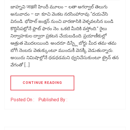
జాహ్నవి जाह्नवी హిందీ మూలం – లతా అగర్వాల్ తెలుగు
అనువాదం – డా. కూచి వెంకట నరసింహారావు “దయచేసి
వినండి. భోపాల్ జంక్షన్ నుంచి వారణాసికి వెళ్ళవలసిన బండి
కొద్దిసేపట్లోనే ప్లాట్ ఫారం నెం. ఒకటి మీదికి వస్తోంది.” రైలు
నిర్వాహకుల ద్వారా ప్రకటన చేయబడింది. ప్రయాణీకుల్లో
ఆత్రుత మొదలయింది. అందరూ డిస్ప్లే బోర్డు మీద తమ-తమ
బోగీ నెంబరు వెతుక్కుంటూ ముందుకీ వెనక్కీ వెడుతున్నారు.
అయిదు నిమిషాల్లోనే ధడధడమని ధ్వనిచేసుకుంటూ ట్రైన్ తన
వేగంతో […]
CONTINUE READING
Posted On :
Published By :