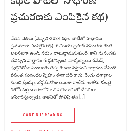
కథల పోటీలో సాధారణ
ప్రచురణకు ఎంపికైన కథ)
వేతన వెతలు (నెచ్చెలి-2024 కథల పోటీలో సాధారణ
ప్రచురణకు ఎంపికైన కథ) -కె.విజయ ప్రసాద్ వసంతకు కొంత
అలసటగా ఉంది. నడుం వాలుద్దామనుకుంది. కానీ సునందకు
తనిచ్చిన వాగ్దానం గుర్తుకొచ్చింది. వాళ్ళబ్బాయి రమేష్‌
పుట్టినరోజు పండుగకు తప్ప కుండా వస్తానని వాగ్దానం చేసింది.
వసంత, సునందల స్నేహం ఈనాటిది కాదు. రెండు దశాబ్దాల
నుంచి ఫ్రండ్సు. భర్త మనోజు యింకా రాలేదు. అతను నలభై
కిలోమీటర్ల దూరంలోని ఒక పల్లెటూరులో టీచరుగా
అఘోరిస్తున్నాడు. అతనితో పోలిస్తే తన […]
CONTINUE READING