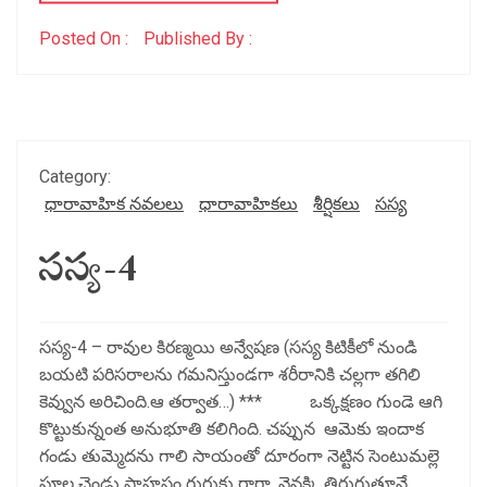
Posted On :
Published By :
Category:
ధారావాహిక నవలలు
ధారావాహికలు
శీర్షికలు
సస్య
సస్య-4
సస్య-4 – రావుల కిరణ్మయి అన్వేషణ (సస్య కిటికీలో నుండి
బయటి పరిసరాలను గమనిస్తుండగా శరీరానికి చల్లగా తగిలి
కెవ్వున అరిచింది.ఆ తర్వాత…) *** ఒక్కక్షణం గుండె ఆగి
కొట్టుకున్నంత అనుభూతి కలిగింది. చప్పున ఆమెకు ఇందాక
గండు తుమ్మెదను గాలి సాయంతో దూరంగా నెట్టిన సెంటుమల్లె
పూల చెండు సాహసం గుర్తుకు రాగా, వెనక్కి తిరుగుతూనే