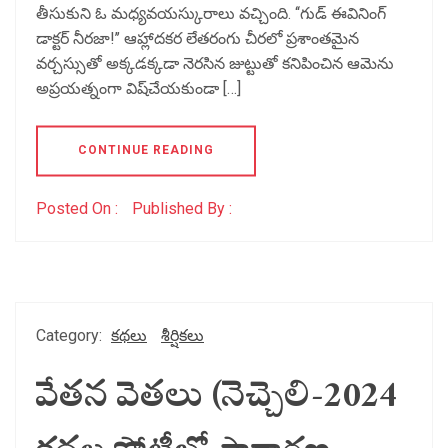
తీసుకుని ఓ మధ్యవయస్కురాలు వచ్చింది. ‘‘గుడ్‌ ఈవినింగ్‌
డాక్టర్‌ నీరజా!’’ ఆహ్లాదకర లేతరంగు చీరలో ప్రశాంతమైన
వర్చస్సుతో అక్కడక్కడా నెరసిన జుట్టుతో కనిపించిన ఆమెను
అప్రయత్నంగా విష్‌చేయకుండా […]
CONTINUE READING
Posted On :
Published By :
Category:
కథలు
శీర్షికలు
వేతన వెతలు (నెచ్చెలి-2024