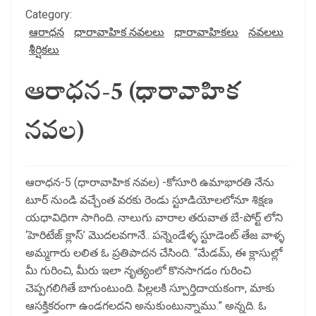
Category:
ఆరాధన
ధారావాహిక నవలలు
ధారావాహికలు
నవలలు
శీర్షికలు
ఆరాధన-5 (ధారావాహిక
నవల)
ఆరాధన-5 (ధారావాహిక నవల) -కోసూరి ఉమాభారతి నేను
టూర్ నుండి వచ్చేంత వరకు రెండు స్టూడియోలలోనూ శిక్షణ
యధావిధిగా సాగింది. నాలుగు వారాల తరువాత బే-పోర్ట్ లోని
‘హెరిటేజ్ క్లాస్’ మొదలవగానే.. పన్నెండేళ్ళ స్టూడెంట్ తేజ వాళ్ళ
అమ్మగారు లలిత ఓ ప్రతిపాదన చేసింది. “మేడమ్, ఈ క్లాసుల్లో
మీ గురించి, మీరు ఇలా నృత్యంలో కొనసాగడం గురించి
చెప్పగలిగితే బాగుంటుంది. పిల్లలకి స్పూర్తిదాయకంగా, మాకు
ఆసక్తికరంగా ఉండగలదని అనుకుంటున్నాము.” అన్నది. ఓ