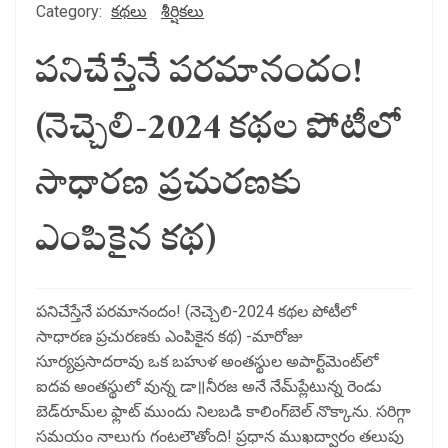
Category:
కథలు
శీర్షికలు
పనిచేస్తేనే పరమానందం!
(నెచ్చెలి-2024 కథల పోటీలో
సాధారణ ప్రచురణకు
ఎంపికైన కథ)
పనిచేస్తేనే పరమానందం! (నెచ్చెలి-2024 కథల పోటీలో
సాధారణ ప్రచురణకు ఎంపికైన కథ) -మారోజు
సూర్యప్రసాదరావు ఒక బహుళ అంతస్థుల అపార్ట్‌మెంట్‌లో
ఐదవ అంతస్థులో వున్న డా॥నీరజ అనే నేమ్‌ప్లేటున్న రెండు
బెడ్‌రూమ్‌ల ఫ్లాట్‌ ముందు నిలబడి కాలింగ్‌బెల్‌ నొక్కాను. సరిగ్గా
సమయం నాలుగు గంటలౌతోంది! ప్రధాన ముఖద్వారం తలుపు