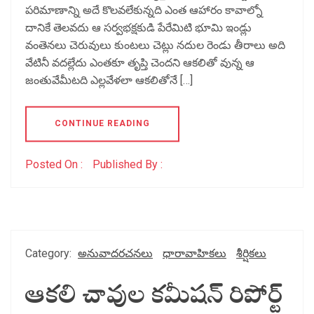
పరిమాణాన్ని అదే కొలవలేకున్నది ఎంత ఆహారం కావాల్నో
దానికే తెలవదు ఆ సర్వభక్షకుడి పేరేమిటి భూమి ఇండ్లు
వంతెనలు చెరువులు కుంటలు చెట్లు నదుల రెండు తీరాలు అది
వేటినీ వదల్లేదు ఎంతకూ తృప్తి చెందని ఆకలితో వున్న ఆ
జంతువేమీటది ఎల్లవేళలా ఆకలితోనే […]
CONTINUE READING
Posted On :
Published By :
Category:
అనువాదరచనలు
ధారావాహికలు
శీర్షికలు
ఆకలి చావుల కమీషన్ రిపోర్ట్