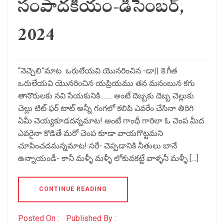
సంపాదకీయం-డిసెంబర్,
2024
“నెచ్చెలి”మాట ఒరులేయవి యొనరించిన -డా|| కె.గీత
ఒరులేయవి యొనరించిన యప్రియము తన మనంబున కగు
తానొరులకు నవి సేయకునికి …… అంటే దెబ్బకు దెబ్బ చెల్లుకు
చెల్లు టిట్ ఫర్ టాట్ అన్నీ గంగలో కలిపి ఎవరేం చేసినా తిరిగి
ఏమీ చెయ్యకూడదన్నమాట! అంటే గాంధీ గారిలా ఓ చెంప మీద
ఎవరైనా కొడితే మరో చెంప కూడా వాయగొట్టమని
చూపించడమన్నమాట! సరే- చెప్పడానికి నీతులు బానే
ఉన్నాయండీ- కానీ మళ్ళీ మళ్ళీ లోకువకట్టే వాళ్ళనీ మళ్ళీ […]
CONTINUE READING
Posted On :
Published By :