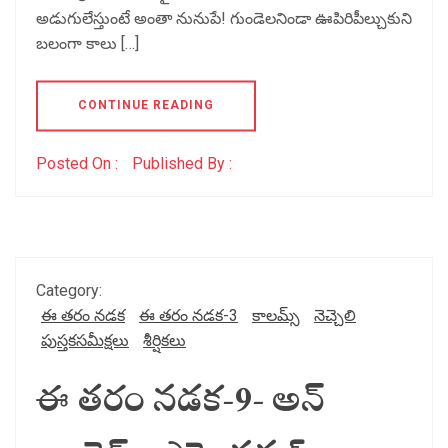
అడుగులేస్తుంటే అంతా నునుపే! గుండెలనిండా ఊపిరిపీల్చుకుని
బలంగా కాలు […]
CONTINUE READING
Posted On :
Published By :
Category:
ఈ తరం నడక
ఈ తరం నడక-3
కాలమ్స్
నెచ్చెలి
పుస్తకసమీక్షలు
శీర్షికలు
ఈ తరం నడక-9- అన్