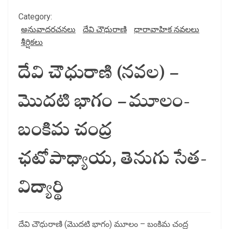
Category:
అనువాదరచనలు
దేవి చౌధురాణి
ధారావాహిక నవలలు
శీర్షికలు
దేవి చౌధురాణి (నవల) –
మొదటి భాగం – మూలం-
బంకిమ చంద్ర
ఛటోపాధ్యాయ, తెనుగు సేత-
విద్యార్థి
దేవి చౌధురాణి (మొదటి భాగం) మూలం – బంకిమ చంద్ర