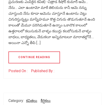
ప్రచురణకు ఎంపికైన కవిత) -చిత్రాడ కిషోర్ కుమార్ ఆమె…
నేను… ఎలా ఉంటామో మాకే తెలియదు కానీ ఆమె నన్ను
చూస్తుంది నేను కూడా ఆమెను చూస్తూనే ఉంటాను చెట్లు
చిగురిస్తున్నట్లు మాస్నేహమూ కొత్త చిగురు తొడుగుతూనే ఉంది
కాలంతో మేమూ పరిగెడుతూనే ఉన్నాం ఒకానొక కాలంలో
ఉత్తరాలలో కలుసుకునే వాళ్ళం కబుర్లు కలబోసుకునే వాళ్ళం
బాధలు, బాధ్యతలు, వేడుకలూ అన్నిమాటలూ మారాతల్లోనే….
అయినా ఎన్నో తీపి […]
CONTINUE READING
Posted On :
Published By :
Category:
కవితలు
శీర్షికలు