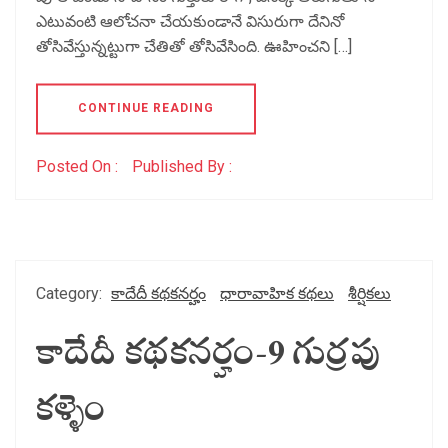
ఎటువంటి ఆలోచనా చేయకుండానే విసురుగా దేనినో
తోసివేస్తున్నట్టుగా చేతితో తోసివేసింది. ఊహించని […]
CONTINUE READING
Posted On :
Published By :
Category:
కాదేదీ కథకనర్హం
ధారావాహిక కథలు
శీర్షికలు
కాదేదీ కథకనర్హం-9 గుర్రపు
కళ్ళెం