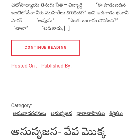
ఛటోపాధ్యాయ తెనుగు సేత – విద్యార్థి “ఈ పాడుబడిన
ఇంటిలోనేనా నీకు మొహిరీలు దొరికింది?” అని అడిగాడు భవానీ
పాఠక్. “అవును” “ఎంత బంగారం దొరికింది?”
“చాలా” “అది కాదు, […]
CONTINUE READING
Posted On :
Published By :
Category:
అనువాదరచనలు
అనుసృజన
ధారావాహికలు
శీర్షికలు
అనుసృజన- వేప మొక్క