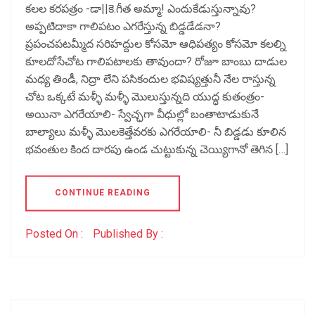
కలల కరపత్రం -డా||కె.గీత అమ్మా! ఎందుకేడుస్తున్నావు?
అప్పటిదాకా గాలిపటం ఎగరేస్తున్న బిడ్డడేడనా?
ప్రపంచపటమ్మీద సరిహద్దుల కోసమో ఆధిపత్యం కోసమో కలల్ని
కూలదోసేచోట గాలిపటాలకు తావుందా? రోజూ బాంబు దాడుల
మధ్య తిండీ, నిద్రా లేని పసికందుల భవిష్యత్తునీ నేల రాస్తున్న
చోట ఒక్కటే మళ్ళీ మళ్ళీ మొలుస్తున్నది యుద్ధ కుతంత్రం-
అయినా ఎగరేయాలి- స్వేచ్ఛగా వీధుల్లో బంతాటాడుకునే
బాల్యాలు మళ్ళీ మొలకెత్తేవరకు ఎగరేయాలి- నీ బిడ్డడు కూలిన
భవంతుల కింద దారపు ఉండ చుట్టుకున్న చెయ్యిగానో తెగిన […]
CONTINUE READING
Posted On :
Published By :