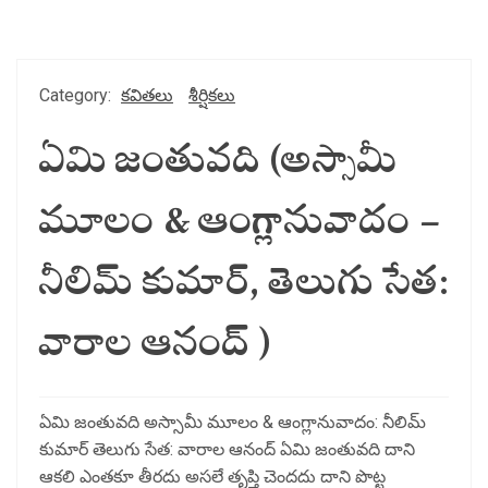
Category:
కవితలు
శీర్షికలు
ఏమి జంతువది (అస్సామీ
మూలం & ఆంగ్లానువాదం –
నీలిమ్ కుమార్, తెలుగు సేత:
వారాల ఆనంద్ )
ఏమి జంతువది అస్సామీ మూలం & ఆంగ్లానువాదం: నీలిమ్
కుమార్ తెలుగు సేత: వారాల ఆనంద్ ఏమి జంతువది దాని
ఆకలి ఎంతకూ తీరదు అసలే తృప్తి చెందదు దాని పొట్ట