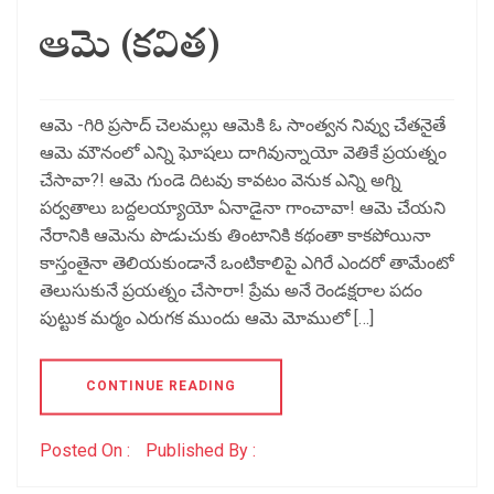
ఆమె (కవిత)
ఆమె -గిరి ప్రసాద్ చెలమల్లు ఆమెకి ఓ సాంత్వన నివ్వు చేతనైతే
ఆమె మౌనంలో ఎన్ని ఘోషలు దాగివున్నాయో వెతికే ప్రయత్నం
చేసావా?! ఆమె గుండె దిటవు కావటం వెనుక ఎన్ని అగ్ని
పర్వతాలు బద్దలయ్యాయో ఏనాడైనా గాంచావా! ఆమె చేయని
నేరానికి ఆమెను పొడుచుకు తింటానికి కథంతా కాకపోయినా
కాస్తంతైనా తెలియకుండానే ఒంటికాలిపై ఎగిరే ఎందరో తామేంటో
తెలుసుకునే ప్రయత్నం చేసారా! ప్రేమ అనే రెండక్షరాల పదం
పుట్టుక మర్మం ఎరుగక ముందు ఆమె మోములో […]
CONTINUE READING
Posted On :
Published By :