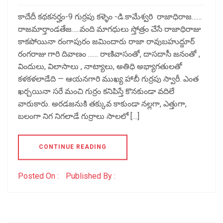
కాదేదీ కథకనర్హం-9 గుర్రపు కళ్ళెం -డి.కామేశ్వరి రాజాధిరాజ……
రాజమార్తాండతేజ…..వంది మాగధులు స్తోత్రం చేసే రాజాధిరాజు
కాకపోయినా రంగాపురం జమిందారు రాజా రావుబహుద్దూర్
రంగరాజు గారి దివాణం …… రాణివాసంతో, దాసదాసీ జనంతో ,
విందులు, విలాసాలు , నాట్యాలు, అతిధి అభ్యాగతులతో
కళకళలాడేది — ఆయనగారి ముఖ్య హాబీ గుర్రపు స్వారీ. ఎంత
ఖర్చయినా సరే మంచి గుర్రం కనిపిస్తే కొనకుండా వదిలే
వారుకారు. అరడజనుకి తక్కువ కాకుండా నల్లగా, ఎత్తుగా,
బలంగా నిగ నిగలాడే గుర్రాలు సాలలో […]
CONTINUE READING
Posted On :
Published By :