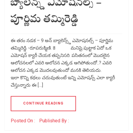
బ్యాలెన్స్డ్ ఎమోషనల్స్ –
పూర్ణిమ తమ్మిరెడ్డి
ఈ తరం నడక – 9 అన్ బ్యాలెన్స్డ్ ఎమోషనల్స్ – పూర్ణిమ
తమ్మిరెడ్డి -రూపరుక్మిణి. కె మనిషై పుట్టాక ఏదో ఒక
ఎమోషన్ క్యారీ చేయక తప్పనిసరి. పసితనంలో మొదలైన
ఆలోచనలలో ఎవరి ఆలోచన ఎక్కడ ఆగిపోతుందో..? ఎవరి
ఆలోచన ఎక్కడ మొదలవుతుందో మనకి తెలియదు.
ఇలా కొన్ని కథలు చదువుతుంటే ఇన్ని ఎమోషన్స్ ఎలా క్యారీ
చేస్తున్నారు ఈ […]
CONTINUE READING
Posted On :
Published By :