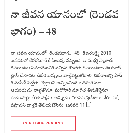
నా జీవన యానంలో (రెండవ
భాగం) – 48
నా జీవన యానంలో- రెండవభాగం- 48 -కె.వరలక్ష్మి 2010
జనవరిలో కేరళటూర్ కి పిలుపు వచ్చింది. ఆ మధ్య నెల్లూరు
రచయితల సమావేశానికి వచ్చిన కొందరు రచయితలు ఈ టూర్
ప్లాన్ చేసారట. ఎవరి ఖర్చులు వాళ్లేపెట్టుకోవాలి. వివరాలన్నీ ఫోన్
కి మెసేజ్ పెట్టేరు. వెళ్లాలని అన్పించింది. ఒకసారి మా
ఆడపడుచు వాళ్లతోనూ, మరోసారి మా గీత తీసుకెళ్తేనూ
రెండుసార్లు కేరళ వెళ్లేను. అప్పుడు చూసిన ప్రదేశాలు వేరు. సరే,
వస్తానని వాళ్లకి తెలియజేసేను. జనవరి 11 […]
CONTINUE READING