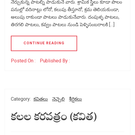
నేర్చుకున్న పాటల్ని పాడుకునే వారు. శ్రామిక స్త్రీలు కూడా పొలం
పనుల్లో వరినాట్లు లోనో, కలుపు తీస్తూనో, శ్రమ తెలియకుండా,
అలుపు రాకుండా పాటలు పాడుకునేవారు. దంపుళ్ళ పాటలు,
తిరగలి పాటలు, కవ్వం పాటలు నుండి పెళ్ళిసంబరాలకి […]
CONTINUE READING
Posted On :
Published By :
Category:
కవితలు
నెచ్చెలి
శీర్షికలు
కలల కరపత్రం (కవిత)