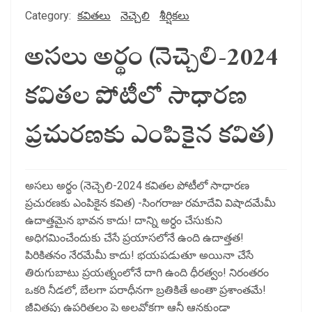
Category:
కవితలు
నెచ్చెలి
శీర్షికలు
అసలు అర్థం (నెచ్చెలి-2024
కవితల పోటీలో సాధారణ
ప్రచురణకు ఎంపికైన కవిత)
అసలు అర్థం (నెచ్చెలి-2024 కవితల పోటీలో సాధారణ
ప్రచురణకు ఎంపికైన కవిత) -సింగరాజు రమాదేవి విషాదమేమీ
ఉదాత్తమైన భావన కాదు! దాన్ని అర్ధం చేసుకుని
అధిగమించేందుకు చేసే ప్రయాసలోనే ఉంది ఉదాత్తత!
పిరికితనం నేరమేమీ కాదు! భయపడుతూ అయినా చేసే
తిరుగుబాటు ప్రయత్నంలోనే దాగి ఉంది ధీరత్వం! నిరంతరం
ఒకరి నీడలో, బేలగా పరాధీనగా బ్రతికితే అంతా ప్రశాంతమే!
జీవితపు ఉపరితలం పై అలవోకగా ఆనీ ఆనకుండా