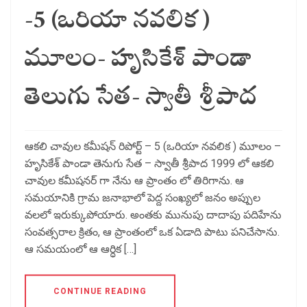
-5 (ఒరియా నవలిక )
మూలం- హృసికేశ్ పాండా
తెలుగు సేత- స్వాతీ శ్రీపాద
ఆకలి చావుల కమీషన్ రిపోర్ట్ – 5 (ఒరియా నవలిక ) మూలం –
హృసికేశ్ పాండా తెనుగు సేత – స్వాతీ శ్రీపాద 1999 లో ఆకలి
చావుల కమీషనర్ గా నేను ఆ ప్రాంతం లో తిరిగాను. ఆ
సమయానికి గ్రామ జనాభాలో పెద్ద సంఖ్యలో జనం అప్పుల
వలలో ఇరుక్కుపోయారు. అంతకు మునుపు దాదాపు పదిహేను
సంవత్సరాల క్రితం, ఆ ప్రాంతంలో ఒక ఏడాది పాటు పనిచేసాను.
ఆ సమయంలో ఆ ఆర్ధిక […]
CONTINUE READING