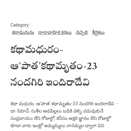
Category:
కథామధురం
ధారావాహిక కథలు
నెచ్చెలి
శీర్షికలు
కథామధురం-
ఆ‘పాత’కథామృతం-23
నందగిరి ఇందిరాదేవి
కథా మధురం ఆ‘పాత’ కథామృతం-23 నందగిరి ఇందిరాదేవి -
డా. సిహెచ్. సుశీల ఆడపిల్లలు బడికి వెళ్ళి చదువుకునే
సంప్రదాయం లేని రోజుల్లో, కనీసం అక్షర జ్ఞానం లేని రోజుల్లో
కూడా వారు ఇంట్లో అమ్మమ్మలు నానమ్మల ద్వారా విని