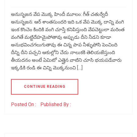
అనుసృజన వేప మొక్క హిందీ మూలం: గీత్ చతుర్వేదీ
అనుసృజన: ఆర్ శాంతసుందరి ఇది ఒక వేప మొక్క దాన్ని వంగి
ఇంక కొంచెం కిందికి వంగి చూస్తే కనిపిస్తుంది వేపచెట్టులా మరింత
వంగితే మట్టిదేహమైపోతావు అప్పుడు దీని నీడని కూడా
అనుభవించగలుగుతావు ఈ చిన్న పాప నీళ్ళుపోసి పెంచింది
దీన్ని దీని పచ్చని ఆకుల్లోని చేదు నాలుకకి తెలియజేస్తుంది
తీయదనం అంటే ఏమిటో ఎత్తైన వాటిని చూసి భయపడేవారు
ఇక్కడికి రండి ఈ చిన్ని మొక్కనుంచి […]
CONTINUE READING
Posted On :
Published By :