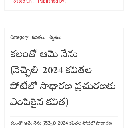
Posted On :
Published By :
Category:
కవితలు
శీర్షికలు
కలంతో ఆమె నేను
(నెచ్చెలి-2024 కవితల
పోటీలో సాధారణ ప్రచురణకు
ఎంపికైన కవిత)
కలంతో ఆమె నేను (నెచ్చెలి-2024 కవితల పోటీలో సాధారణ