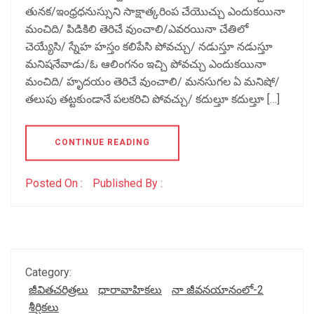
తునక/ఇంధ్రధనుస్సుని సాక్షాత్కరింప చేయొచ్చు ఎందుకయినా
మంచిది/ పిడికిలి తెరిచే వుంచాలి/ఎవరయినా చేతిలో
చెయ్యేసి/ స్నేహ హస్తం కలిపేసి పోవచ్చు/ నడుస్తూ నడుస్తూ
మనిషనేవాడు/ఓ ఆలింగనం ఇచ్చి పోవచ్చు ఎందుకయినా
మంచిది/ హృదయం తెరిచే వుంచాలి/ మనసుగల ఏ మనిషో/
తలుపు తట్టకుండానే పలకరిచి పోవచ్చు/ కదుల్తూ కదుల్తూ […]
CONTINUE READING
Posted On :
Published By :
Category:
జీవితచరిత్రలు
ధారావాహికలు
నా జీవనయానంలో-2
శీర్షికలు