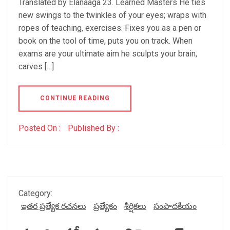
Translated by Elanaaga 23. Learned Masters He ties
new swings to the twinkles of your eyes; wraps with
ropes of teaching, exercises. Fixes you as a pen or
book on the tool of time, puts you on track. When
exams are your ultimate aim he sculpts your brain,
carves […]
CONTINUE READING
Posted On :
Published By :
Category:
ఇతర ప్రత్యేక రచనలు
ప్రత్యేకం
శీర్షికలు
సంపాదకీయం