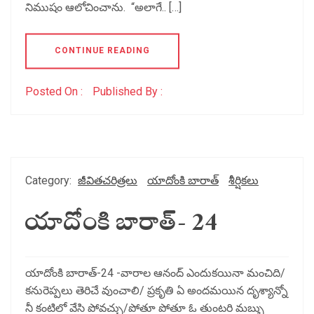
నిముషం ఆలోచించాను. “అలాగే.. […]
CONTINUE READING
Posted On :
Published By :
Category:
జీవితచరిత్రలు
యాదోంకి బారాత్
శీర్షికలు
యాదోంకి బారాత్- 24
యాదోంకి బారాత్-24 -వారాల ఆనంద్ ఎందుకయినా మంచిది/
కనురెప్పలు తెరిచే వుంచాలి/ ప్రకృతి ఏ అందమయిన దృశ్యాన్నో
నీ కంటిలో వేసి పోవచ్చు/పోతూ పోతూ ఓ తుంటరి మబ్బు