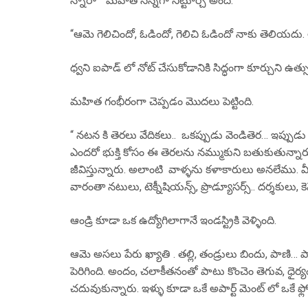
న్నారా ” మహిత సన్నగా నిట్టూర్చి అంది.
“ఆమె గెలిచిందో, ఓడిందో, గెలిచి ఓడిందో నాకు తెలియదు.
ధ్వని ఐపాడ్ లో నోట్ చేసుకోడానికి సిద్ధంగా కూర్చుని ఉత్
మహిత గంభీరంగా చెప్పడం మొదలు పెట్టింది.
“ నటన కి తెరలు వేదికలు.. ఒకప్పుడు వెండితెర… ఇప్పుడు బ
ఎందరో భుక్తి కోసం ఈ తెరలను నమ్ముకుని బతుకుతున్నారు,
జీవిస్తున్నారు. అలాంటి వాళ్ళను కళాకారులు అనలేము.
వారంతా నటులు, టెక్నీషియన్స్, ప్రొడ్యూసర్స్.. దర్శకుల
ఆండ్రి కూడా ఒక ఉద్యోగిలాగానే ఇండస్ట్రికి వెళ్ళింది.
ఆమె అసలు పేరు ఖ్యాతి . తల్లి, తండ్రులు బిందు, పాణి… ప
పెరిగింది. అందం, చలాకీతనంతో పాటు కొంచెం తెగువ, ధైర
చదువుకున్నారు. ఇళ్ళు కూడా ఒకే అపార్ట్ మెంట్ లో ఒకే ఫ్లో