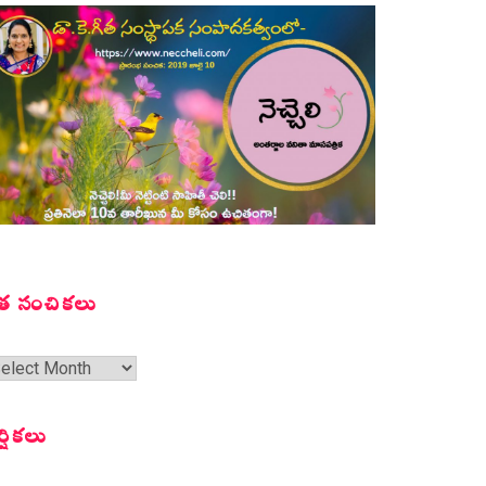
త సంచికలు
త
ంచికలు
ర్షికలు