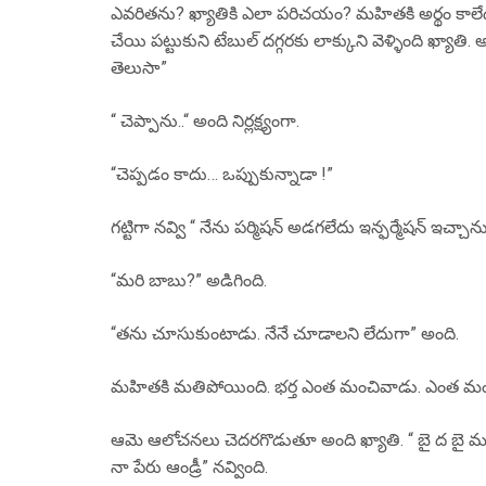
ఎవరితను? ఖ్యాతికి ఎలా పరిచయం? మహితకి అర్థం కా
చేయి పట్టుకుని టేబుల్ దగ్గరకు లాక్కుని వెళ్ళింది ఖ్యా
తెలుసా”
“ చెప్పాను..“ అంది నిర్లక్ష్యంగా.
“చెప్పడం కాదు… ఒప్పుకున్నాడా !”
గట్టిగా నవ్వి “ నేను పర్మిషన్ అడగలేదు ఇన్ఫర్మేషన్ ఇచ్చాన
“మరి బాబు?” అడిగింది.
“తను చూసుకుంటాడు. నేనే చూడాలని లేదుగా” అంది.
మహితకి మతిపోయింది. భర్త ఎంత మంచివాడు. ఎంత మంచ
ఆమె ఆలోచనలు చెదరగొడుతూ అంది ఖ్యాతి. “ బై ద బై మహీ! 
నా పేరు ఆండ్రీ” నవ్వింది.