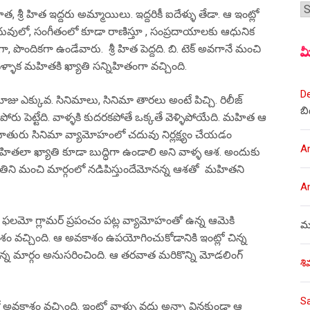
శీర
త, శ్రీ హిత ఇద్దరు అమ్మాయిలు. ఇద్దరికీ ఐదేళ్ళు తేడా. ఆ ఇంట్లో
రూ చదువులో, సంగీతంలో కూడా రాణిస్తూ , సంప్రదాయాలకు ఆధునిక
ా, పొందికగా ఉండేవారు. శ్రీ హిత పెద్దది. బి. టెక్ అవగానే మంచి
మ
ెళ్ళాక మహితకి ఖ్యాతి సన్నిహితంగా వచ్చింది.
D
ోజు ఎక్కువ. సినిమాలు, సినిమా తారలు అంటే పిచ్చి. రిలీజ్
బి
 పోరు పెట్టేది. వాళ్ళకి కుదరకపోతే ఒక్కతే వెళ్ళిపోయేది. మహిత ఆ
ూతురు సినిమా వ్యామోహంలో చదువు నిర్లక్ష్యం చేయడం
A
తలా ఖ్యాతి కూడా బుద్ధిగా ఉండాలి అని వాళ్ళ ఆశ. అందుకు
ాతిని మంచి మార్గంలో నడిపిస్తుందేమోనన్న ఆశతో మహితని
A
ల ఫలమో గ్లామర్ ప్రపంచం పట్ల వ్యామోహంతో ఉన్న ఆమెకి
ము
ాశం వచ్చింది. ఆ అవకాశం ఉపయోగించుకోడానికి ఇంట్లో చిన్న
కున్న మార్గం అనుసరించింది. ఆ తరవాత మరికొన్ని మోడలింగ్
శి
S
అవకాశం వచ్చింది. ఇంట్లో వాళ్ళు వద్దు అన్నా వినకుండా ఆ