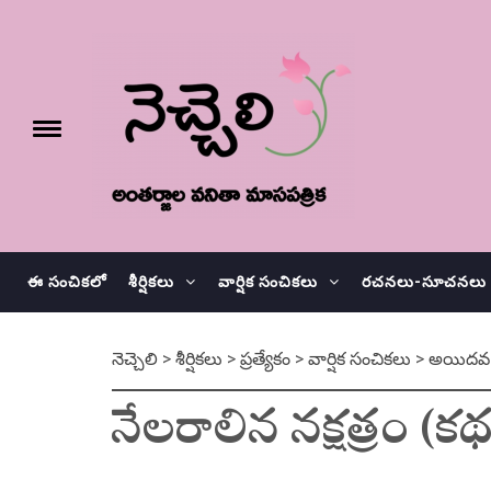
Skip
నెచ్చెలి
to
content
e
Toggle
menu
వనితా మాస పత్రిక
ఈ సంచికలో
శీర్షికలు
వార్షిక సంచికలు
రచనలు-సూచనలు
నెచ్చెలి
>
శీర్షికలు
>
ప్రత్యేకం
>
వార్షిక సంచికలు
>
అయిదవ వా
నేలరాలిన నక్షత్రం (క‌థ