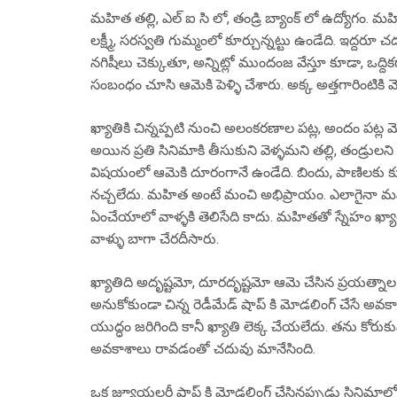
మహిత తల్లి, ఎల్ ఐ సి లో, తండ్రి బ్యాంక్ లో ఉద్యోగం. మహి
లక్ష్మీ, సరస్వతి గుమ్మంలో కూర్చున్నట్టు ఉండేది. ఇద్ద
నగిషీలు చెక్కుతూ, అన్నిట్లో ముందంజ వేస్తూ కూడా, ఒద్దికగ
సంబంధం చూసి ఆమెకి పెళ్ళి చేశారు. అక్క అత్తగారింటికి వ
ఖ్యాతికి చిన్నప్పటి నుంచి అలంకరణాల పట్ల, అందం పట్ల మ
అయిన ప్రతి సినిమాకి తీసుకుని వెళ్ళమని తల్లి, తండ్రులని
విషయంలో ఆమెకి దూరంగానే ఉండేది. బిందు, పాణిలకు క
నచ్చలేదు. మహిత అంటే మంచి అభిప్రాయం. ఎలాగైనా మహి
ఏంచేయాలో వాళ్ళకి తెలిసేది కాదు. మహితతో స్నేహం ఖ్య
వాళ్ళు బాగా చేరదీసారు.
ఖ్యాతిది అదృష్టమో, దూరదృష్టమో ఆమె చేసిన ప్రయత్నా
అనుకోకుండా చిన్న రెడీమేడ్ షాప్ కి మోడలింగ్ చేసే అవక
యుద్ధం జరిగింది కానీ ఖ్యాతి లెక్క చేయలేదు. తను కోరు
అవకాశాలు రావడంతో చదువు మానేసింది.
ఒక జ్యూయలరీ షాప్ కి మోడలింగ్ చేసినప్పుడు సినిమాల్లో 