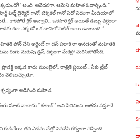
M
! ఎక్కడుందో!” అంది ఆవేదనగా. ఆమెని మహిత ఓదార్చింది. “
న
్ట్ ఫిల్మ్ డైరెక్టర్ గానో, టెక్నికల్ గానో ఏదో విధంగా మీడియాలో
కాకపోతే క్లిక్ అవ్వాలి… ఒకసారి క్లిక్ అయితే డబ్బు వర్షంలా
c
రు చూడరు కదా ఎక్కడో ఒక దానిలో సెటిల్ అయి ఉంటుంది. “
మ
ితకి ఫోన్ చేసి అర్జెంట్ గా దస్ పలాకి రా అనడంతో మహితకి
c
గోధుమ రంగు మెరుపు డ్రస్, దట్టంగా మేకప్లో మెరిసిపోతోంది.
 ప్రాడక్ట్ ఇక్కడ కాదు ముంబైలో.. రాత్రికే ఫ్లయిట్… నీకు ట్రీట్
ర
ం వెలిబుచ్చుతూ.
L
 ఆశ్చర్యంగా అడిగింది మహిత.
చి
రంగు సూట్ వాలాను “ శశాంక్ “ అని పిలిచింది. అతను వస్తూనే
Sr
తని కుడిచేయి తన ఎడమ చేత్తో పెనవేసి గర్వంగా చెప్పింది.
డా