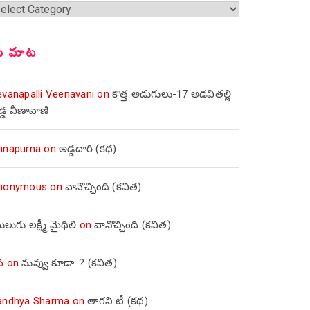
్షికలు
ీ మాట
evanapalli Veenavani
on
కొత్త అడుగులు-17 అడవితల్లి
డ్డ వీణావాణి
nnapurna
on
అడ్డదారి (కథ)
nonymous
on
వానొచ్చింది (కవిత)
లుగు లక్ష్మీ మైథిలి
on
వానొచ్చింది (కవిత)
వ
on
నువ్వు కూడా..? (కవిత)
andhya Sharma
on
తాగని టీ (కథ)