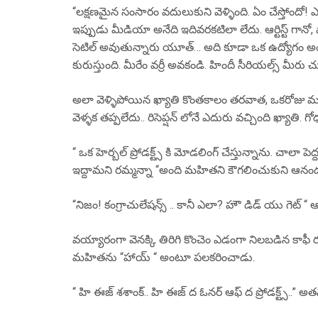
“లక్షణమైన సంసారం వదులుకుని వెళ్ళింది. ఏం చేస్తోందో
ఇప్పుడు మీడియా అనేది ఇదివరకటిలా లేదు. ఆర్టిస్ట్ గానో, షార
సెటిల్ అవుతున్నారు యూత్… అది కూడా ఒక ఉద్యోగం అంతే… 
కురుస్తుంది. మీరేం వర్రీ అవకండి. హిందీ సీరియల్స్ మీ
అలా వెళ్ళిపోయిన ఖ్యాతి కొంతకాలం తరవాత, ఒకరోజు మహ
వెళ్ళక తప్పలేదు.. రిసెప్షన్ లోనే ఎదురు వచ్చింది ఖ్యాతి. 
“ ఒక హెర్బల్ ప్రోడక్ట్స్ కి మోడలింగ్ చేస్తున్నాను. చాలా పెద్ద
ఇద్దామని రమ్మన్నా “అంది మహితని కౌగలించుకుని ఆనంద
“నిజం! కంగ్రాచులేషన్స్ .. కానీ ఎలా? హౌ డిడ్ యు గెట్ “
వయ్యారంగా వెనక్కి తిరిగి కొంచెం ఎడంగా నిలబడిన కాఫీ 
మహితను “హాయ్ “ అంటూ పలకరించాడు.
“ హి ఈజ్ శశాంక్.. హి ఈజ్ ద ఓనర్ ఆఫ్ ద ప్రోడక్ట్స్..” అ