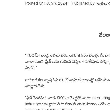
Posted On :
July 9, 2024
Published By :
అత్తలూర
నేలరా
“ మేడమ్! ఆండ్రి అసలు పేరు, ఆమె జీవితం మొత్తం మీకు 
చాలా మంది. ప్లీజ్ ఆమె గురించి చెప్తారా! హాలీవుడ్ పో
ఏంటి? “
రాహుల్ సొల్యూషన్ సి.ఈ. వో మహిత ఛాంబర్లో ఆమె ముందు కూ
మాట్లాడలేదు.
“ప్లీజ్ మేడమ్ ! నాకు తెలిసి ఆమె స్టోరీ చాలా interesti
industryలో ఈ స్థాయికి రావడానికి చాలా పోరాటం చేసిం