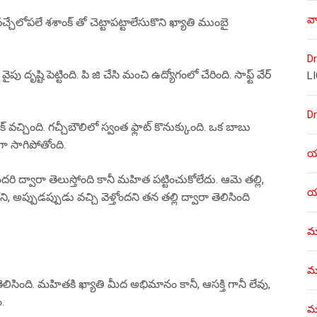
వా
ేలోపలే శశాంక్ తో చెట్టాపట్టాలేసుకొని ఖ్యాతి ముంబై
Dr
ష్టి పెట్టింది. పి జి చేసి మంచి ఉద్యోగంలో చేరింది. సాఫ్ట్ వేర్
L
Dr
చ్చింది. గచ్చీబౌలిలో స్వంత ఫ్లాట్ కొనుక్కుంది. ఒక బాబు
ా సాగిపోతోంది.
యశ
కొందరి ద్వారా తెలుస్తోంది కానీ మహిత పట్టించుకోలేదు. ఆమె తల్లి,
యశ
ప్పుడప్పుడు వచ్చి వెళ్తోందని తన తల్లి ద్వారా తెలిసింది
ము
ము
ెలిసింది. మహితకి ఖ్యాతి మీద అభిమానం కానీ, ఆసక్తి గానీ లేవు,
.
మళ