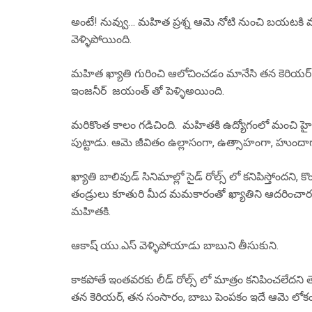
అంటే! నువ్వు… మహిత ప్రశ్న ఆమె నోటి నుంచి బయటకి వచ్చ
వెళ్ళిపోయింది.
మహిత ఖ్యాతి గురించి ఆలోచించడం మానేసి తన కెరియర్ వైపు దృ
ఇంజనీర్ జయంత్ తో పెళ్ళిఅయింది.
మరికొంత కాలం గడిచింది. మహితకి ఉద్యోగంలో మంచి హైక్ వ
పుట్టాడు. ఆమె జీవితం ఉల్లాసంగా, ఉత్సాహంగా, హుందాగ
ఖ్యాతి బాలివుడ్ సినిమాల్లో సైడ్ రోల్స్ లో కనిపిస్తోందని, 
తండ్రులు కూతురి మీద మమకారంతో ఖ్యాతిని ఆదరించారని, అ
మహితకి.
ఆకాష్ యు.ఎస్ వెళ్ళిపోయాడు బాబుని తీసుకుని.
కాకపోతే ఇంతవరకు లీడ్ రోల్స్ లో మాత్రం కనిపించలేదని త
తన కెరియర్, తన సంసారం, బాబు పెంపకం ఇదే ఆమె లోకం