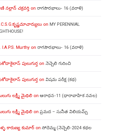
ణి నల్లాన్ చక్రవర్తి
on
రాగసౌరభాలు- 16 (వరాళి)
.C.S.G.కృష్ణమాచార్యులు
on
MY PERENNIAL
IGHTHOUSE!
. I.A.P.S. Murthy
on
రాగసౌరభాలు- 16 (వరాళి)
ోదాకైలాస్ పులుగుర్త
on
నెచ్చెలి గురించి
ోదాకైలాస్ పులుగుర్త
on
విషమ పరీక్ష (క‌థ‌)
లుగు లక్ష్మీ మైథిలి
on
ఆరాధన-11 (ధారావాహిక నవల)
లుగు లక్ష్మీ మైథిలి
on
ప్రమద – సునీత విలియమ్స్
్ళ కారుణ్య కుమార్
on
సోదెమ్మ (నెచ్చెలి-2024 కథల