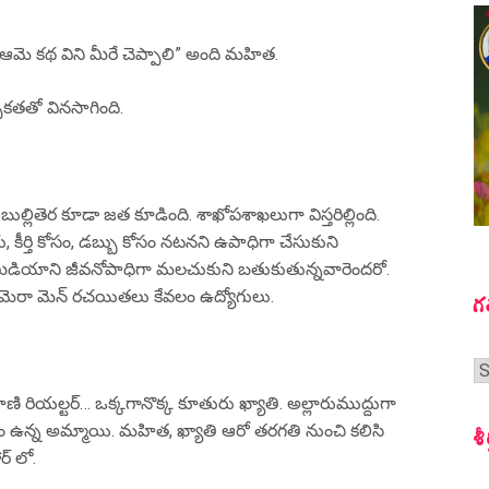
 ఆమె కథ విని మీరే చెప్పాలి” అంది మహిత.
సుకతతో వినసాగింది.
ుల్లితెర కూడా జత కూడింది. శాఖోపశాఖలుగా విస్తరిల్లింది.
 కీర్తి కోసం, డబ్బు కోసం నటనని ఉపాధిగా చేసుకుని
 మీడియాని జీవనోపాధిగా మలచుకుని బతుకుతున్నవారెందరో.
ు, కెమెరా మెన్ రచయితలు కేవలం ఉద్యోగులు.
గ
గ
స
ాణి రియల్టర్… ఒక్కగానొక్క కూతురు ఖ్యాతి. అల్లారుముద్దుగా
్యం ఉన్న అమ్మాయి. మహిత, ఖ్యాతి ఆరో తరగతి నుంచి కలిసి
శీ
ర్ లో.