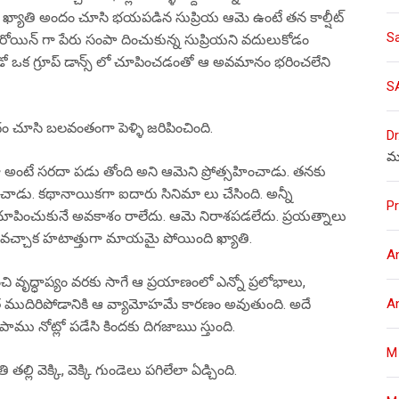
 ఖ్యాతి అందం చూసి భయపడిన సుప్రియ ఆమె ఉంటే తన కాల్షీట్
S
ీరోయిన్ గా పేరు సంపా దించుకున్న సుప్రియని వదులుకోడం
 ఎక్కడో ఒక గ్రూప్ డాన్స్ లో చూపించడంతో ఆ అవమానం భరించలేని
S
ధం చూసి బలవంతంగా పెళ్ళి జరిపించింది.
Dr
మ
అంటే సరదా పడు తోంది అని ఆమెని ప్రోత్సహించాడు. తనకు
ించాడు. కథానాయికగా ఐదారు సినిమా లు చేసింది. అన్నీ
Pr
చూపించుకునే అవకాశం రాలేదు. ఆమె నిరాశపడలేదు. ప్రయత్నాలు
ెల వచ్చాక హటాత్తుగా మాయమై పోయింది ఖ్యాతి.
A
చి వృద్ధాప్యం వరకు సాగే ఆ ప్రయాణంలో ఎన్నో ప్రలోభాలు,
A
ింత ముదిరిపోడానికి ఆ వ్యామోహమే కారణం అవుతుంది. అదే
పాము నోట్లో పడేసి కిందకు దిగజాఋ స్తుంది.
M
తల్లి వెక్కి, వెక్కి గుండెలు పగిలేలా ఏడ్చింది.