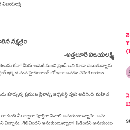
ి విజయలక్షి
న
లిన నక్షత్రం
Y
(
-అత్తలూరి విజయలక్ష్మి
తెలుసు కదా! మీరు ఆమెకి మంచి ఫ్రెండ్ అని కూడా చెబుతున్నారు
ర్న్ స్టార్ ఇక్కడ మన హైదరాబాద్ లో ఇలా అవడం వెనుక కారణం
ర్చున్న ప్రముఖ ఫ్రీలాన్స్ జర్నలిస్ట్ ధ్వని అడిగింది. మహిత
న
I
ng గా ఉంది మీ ద్వారా పూర్తిగా వినాలి అనుకుంటున్నాను. ఆమె
S
దని విన్నాను…గెలిచిందని అనుకుంటున్నారా! ఓడిందని అనుకుంటు