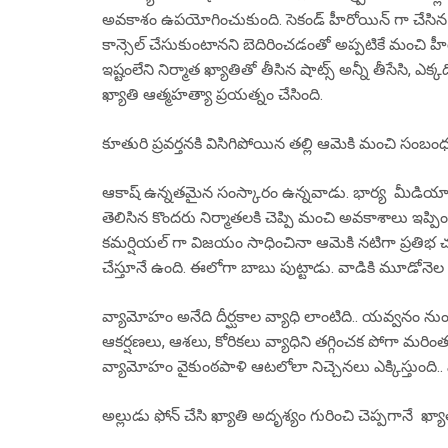
అవకాశం ఉపయోగించుకుంది. సెకండ్ హీరోయిన్ గా చేసిన
కాన్సెల్ చేసుకుంటానని బెదిరించడంతో అప్పటికే మంచి హ
ఇష్టంలేని నిర్మాత ఖ్యాతితో తీసిన షాట్స్ అన్నీ తీసేసి,
ఖ్యాతి ఆత్మహత్యా ప్రయత్నం చేసింది.
కూతురి ప్రవర్తనకి విసిగిపోయిన తల్లి ఆమెకి మంచి సంబం
ఆకాష్ ఉన్నతమైన సంస్కారం ఉన్నవాడు. భార్య మీడియా 
తెలిసిన కొందరు నిర్మాతలకి చెప్పి మంచి అవకాశాలు ఇప్ప
కమర్షియల్ గా విజయం సాధించినా ఆమెకి నటిగా ప్రతిభ 
చేస్తూనే ఉంది. ఈలోగా బాబు పుట్టాడు. వాడికి మూడోన
వ్యామోహం అనేది దీర్ఘకాల వ్యాధి లాంటిది.. యవ్వనం నుం
ఆకర్షణలు, ఆశలు, కోరికలు వ్యాధిని తగ్గించక పోగా మర
వ్యామోహం వైకుంఠపాళి ఆటలోలా నిచ్చెనలు ఎక్కిస్తుంది.. 
అల్లుడు ఫోన్ చేసి ఖ్యాతి అదృశ్యం గురించి చెప్పగానే ఖ్యాతి 