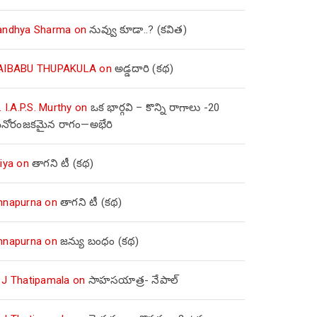
andhya Sharma
on
నువ్వు కూడా..? (కవిత)
AIBABU THUPAKULA
on
అడ్డదారి (కథ)
. I.A.P.S. Murthy
on
ఒక భార్గవి – కొన్ని రాగాలు -20
నోరంజకమైన రాగం—అభేరి
iya
on
తాగని టీ (కథ)
nnapurna
on
తాగని టీ (కథ)
nnapurna
on
జన్యు బంధం (కథ)
 J Thatipamala
on
సాహసయాత్ర- నేపాల్‌