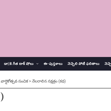
డా||కె.గీత టాక్ షోలు
ఈ-పుస్తకాలు
నెచ్చెలి పోటీ ఫలితాలు
నెచ్
ర్షికోత్సవ సంచిక
>
నేలరాలిన నక్షత్రం (క‌థ‌)
‌)