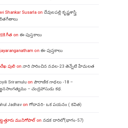
avi Shankar Susarla
on
దేవులపల్లి కృష్ణశాస్త్రి
లితగీతాలు
||కె.గీత
on
ఈ-పుస్తకాలు
ijayaranganatham
on
ఈ-పుస్తకాలు
రేఖ పులి
on
నారి సారించిన నవల-23 తెన్నేటి హేమలత
yili Sriramulu
on
పౌరాణిక గాథలు -18 –
జ్జనసాంగత్యము – చంద్రహాసుడు కథ.
ahul Jadhav
on
గోదావరి- ఒక పయనం ( కవిత)
ిట్టత్తూరు మునిగోపాల్
on
నడక దారిలో(భాగం-57)