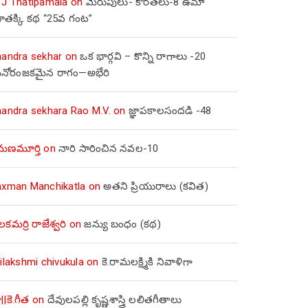
 J Thatipamala
on
మెరుపులు- కొరతలు-8 ఉమా
ూతక్కి కథ “25వ గంట”
handra sekhar
on
ఒక భార్గవి – కొన్ని రాగాలు -20
నోరంజకమైన రాగం—అభేరి
handra sekhara Rao M.V.
on
జ్ఞాపకాలసందడి -48
మణమూర్తి
on
నారి సారించిన నవల-10
axman Manchikatla
on
అతని ప్రియురాలు (కవిత)
లకమర్రి రాజేశ్వరి
on
జన్యు బంధం (కథ)
ilakshmi chivukula
on
కె.రామలక్ష్మికి నివాళిగా
||కె.గీత
on
దేవులపల్లి కృష్ణశాస్త్రి లలితగీతాలు