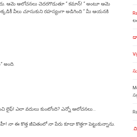
లేదు. ఆమె ఆలోచనలు చెదరగొడుతూ “ కమాన్! “ అంటూ ఆమె
తి. అక్కడికీ వీలు చూసుకుని రహస్యంగా అడిగింది “ మీ ఆయనకి
R
ల
డా
V
ు” అంది.
సు
Mo
స
ి లైఫ్! ఎలా వదులు కుంటోంది? ఎన్నో ఆలోచనలు…
R
నా ఈ కొత్త జీవితంలో నా పేరు కూడా కొత్తగా పెట్టుకున్నాను.
.చ