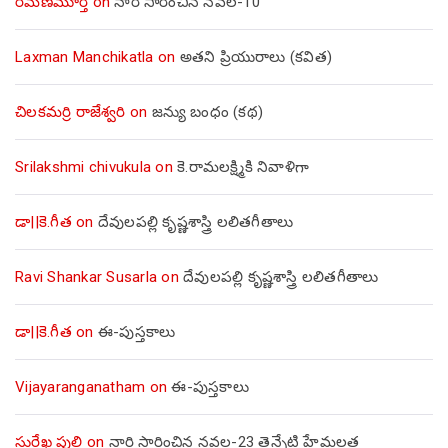
రమణమూర్తి
on
నారి సారించిన నవల-10
Laxman Manchikatla
on
అతని ప్రియురాలు (కవిత)
చిలకమర్రి రాజేశ్వరి
on
జన్యు బంధం (కథ)
Srilakshmi chivukula
on
కె.రామలక్ష్మికి నివాళిగా
డా||కె.గీత
on
దేవులపల్లి కృష్ణశాస్త్రి లలితగీతాలు
Ravi Shankar Susarla
on
దేవులపల్లి కృష్ణశాస్త్రి లలితగీతాలు
డా||కె.గీత
on
ఈ-పుస్తకాలు
Vijayaranganatham
on
ఈ-పుస్తకాలు
సురేఖ పులి
on
నారి సారించిన నవల-23 తెన్నేటి హేమలత