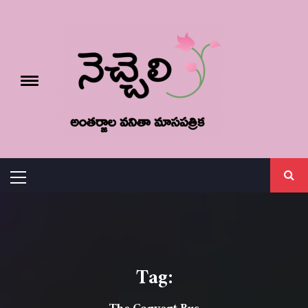
Skip
నెచ్చెలి
to
content
e
Toggle
menu
వనితా మాస పత్రిక
Primary
Menu
Tag: