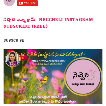
నెచ్చెలి ఇన్స్టాగ్రామ్ -NECCHELI INSTAGRAM-
SUBSCRIBE (FREE)
SUBSCRIBE