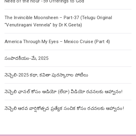
Need of the hour -59 Offerings to God
The Invincible Moonsheen – Part-37 (Telugu Original
“Venutiragani Vennela” by Dr K.Geeta)
America Through My Eyes – Mexico Cruise (Part 4)
సంపాదకీయం-మే, 2025
నెచ్చెలి-2025 కథా, కవితా పురస్కారాల పోటీలు
నెచ్చెలి ఛానల్ కోసం ఆడియో (లేదా) వీడియో రచనలకు ఆహ్వానం!
నెచ్చెలి ఆరవ వార్షికోత్సవ ప్రత్యేక సంచిక కోసం రచనలకు ఆహ్వానం!