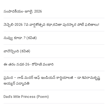
సంపాదకీయం-జూలై, 2026
నెచ్చెలి-2026 7వ వార్షికోత్సవ కథా,కవితా పురస్కార పోటీ ఫలితాలు!
నువ్వు కూడా..? (కవిత)
వానొచ్చింది (కవిత)
ఈ తరం నడక-26- రోహిణి వంజారి
ప్రమద – గాడ్ మదర్ ఆఫ్ ఇండియన్ కార్డియాలజీ – డా.శివరామకృష్ణ
అయ్యర్ పద్మావతి
Dad’s little Princess (Poem)