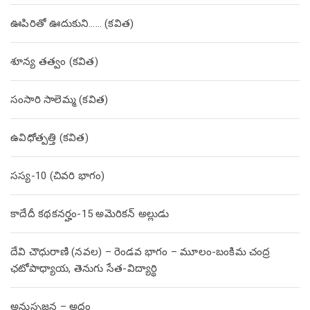
ఊపిరితో ఊదుకుని…… (కవిత)
శూన్య తత్వం (కవిత)
సంసారి సాలెమ్మ (కవిత)
ఉవిధోత్పత్తి (కవిత)
సస్య-10 (చివరి భాగం)
కాదేదీ కథకనర్హం-15 అమెరికన్ అల్లుడు
దేవి చౌధురాణి (నవల) – రెండవ భాగం – మూలం-బంకిమ చంద్ర
ఛటోపాధ్యాయ, తెనుగు సేత-విద్యార్థి
అనుసృజన – అద్దం