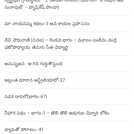
స్వర్ణపురి గ్రామస్థులు – 2 (అనువాదనవల) (మూలం- ‘ది పీపుల్ ఆఫ్
సునాపుట్’ – హృషికేష్ పాండా)
మా నాయనమ్మ కథలు-3 ఆవ కాయల ప్రహసనం
దేవి చౌధురాణి (నవల) – రెండవ భాగం – మూలం-బంకిమ చంద్ర
ఛటోపాధ్యాయ, తెనుగు సేత-విద్యార్థి
అనుసృజన- ఆ గది గుర్తుకొస్తుంది
అల్లంత దూరాన ఆస్ట్రేలియాలో-27
నడక దారిలో(భాగం-67)
నీహార పథం – భాగం-1 – తొలి తొలి అడుగుల చిన్నారి లోకం
వ్యాధితో పోరాటం- 41