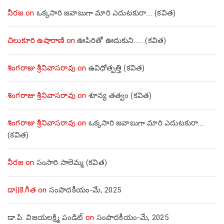
నీరజ
on
ఒక్కసారి జవాబుగా మారి ఎదుటకురా…. (కవిత)
చిలుకూరి ఉషారాణి
on
ఊపిరితో ఊదుకుని…… (కవిత)
శింగరాజు శ్రీనివాసరావు
on
ఉవిధోత్పత్తి (కవిత)
శింగరాజు శ్రీనివాసరావు
on
శూన్య తత్వం (కవిత)
శింగరాజు శ్రీనివాసరావు
on
ఒక్కసారి జవాబుగా మారి ఎదుటకురా….
(కవిత)
నీరజ
on
సంసారి సాలెమ్మ (కవిత)
డా||కె.గీత
on
సంపాదకీయం-మే, 2025
డా.పి. విజయలక్ష్మి పండిట్
on
సంపాదకీయం-మే, 2025