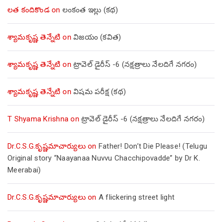
లత కందికొండ
on
లంకంత ఇల్లు (కథ)
శ్యామకృష్ణ తెన్నేటి
on
విజయం (కవిత)
శ్యామకృష్ణ తెన్నేటి
on
ట్రావెల్ డైరీస్ -6 (నక్షత్రాలు నేలదిగే నగరం)
శ్యామకృష్ణ తెన్నేటి
on
విషమ పరీక్ష (క‌థ‌)
T Shyama Krishna
on
ట్రావెల్ డైరీస్ -6 (నక్షత్రాలు నేలదిగే నగరం)
Dr.C.S.G.కృష్ణమాచార్యులు
on
Father! Don’t Die Please! (Telugu
Original story “Naayanaa Nuvvu Chacchipovadde” by Dr K.
Meerabai)
Dr.C.S.G.కృష్ణమాచార్యులు
on
A flickering street light