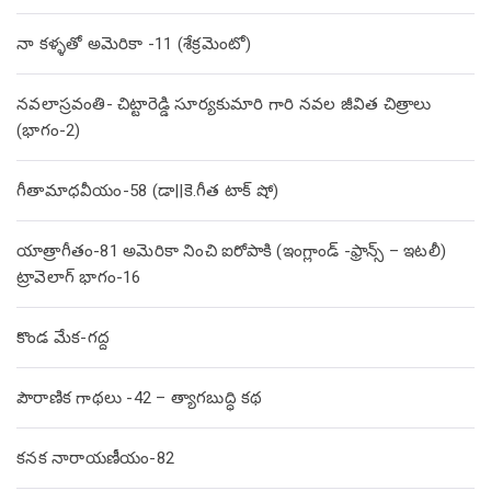
నా కళ్ళతో అమెరికా -11 (శేక్రమెంటో)
నవలాస్రవంతి- చిట్టారెడ్డి సూర్యకుమారి గారి నవల జీవిత చిత్రాలు
(భాగం-2)
గీతామాధవీయం-58 (డా||కె.గీత టాక్ షో)
యాత్రాగీతం-81 అమెరికా నించి ఐరోపాకి (ఇంగ్లాండ్ -ఫ్రాన్స్ – ఇటలీ)
ట్రావెలాగ్ భాగం-16
కొండ మేక-గద్ద
పౌరాణిక గాథలు -42 – త్యాగబుద్ధి కథ
కనక నారాయణీయం-82