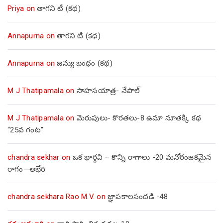
Priya
on
తాగని టీ (కథ)
Annapurna
on
తాగని టీ (కథ)
Annapurna
on
జన్యు బంధం (కథ)
M J Thatipamala
on
సాహసయాత్ర- నేపాల్‌
M J Thatipamala
on
మెరుపులు- కొరతలు-8 ఉమా నూతక్కి కథ
“25వ గంట”
chandra sekhar
on
ఒక భార్గవి – కొన్ని రాగాలు -20 మనోరంజకమైన
రాగం—అభేరి
chandra sekhara Rao M.V.
on
జ్ఞాపకాలసందడి -48