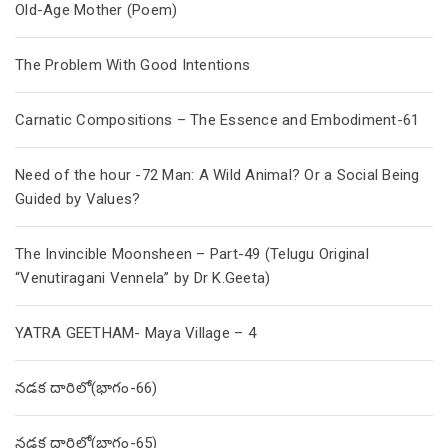
Old-Age Mother (Poem)
The Problem With Good Intentions
Carnatic Compositions – The Essence and Embodiment-61
Need of the hour -72 Man: A Wild Animal? Or a Social Being
Guided by Values?
The Invincible Moonsheen – Part-49 (Telugu Original
“Venutiragani Vennela” by Dr K.Geeta)
YATRA GEETHAM- Maya Village – 4
నడక దారిలో(భాగం-66)
నడక దారిలో(భాగం-65)