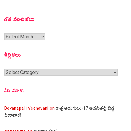
గత సంచికలు
గత
సంచికలు
శీర్షికలు
శీర్షికలు
మీ మాట
Devanapalli Veenavani
on
కొత్త అడుగులు-17 అడవితల్లి బిడ్డ
వీణావాణి