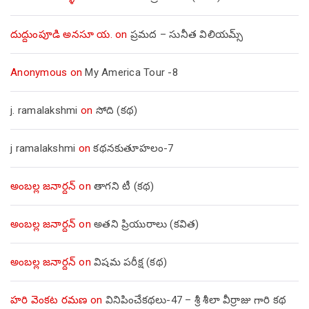
దుద్దుంపూడి అనసూ య.
on
ప్రమద – సునీత విలియమ్స్
Anonymous
on
My America Tour -8
j. ramalakshmi
on
సోది (కథ)
j ramalakshmi
on
కథనకుతూహలం-7
అంబల్ల జనార్దన్
on
తాగని టీ (కథ)
అంబల్ల జనార్దన్
on
అతని ప్రియురాలు (కవిత)
అంబల్ల జనార్దన్
on
విషమ పరీక్ష (క‌థ‌)
హరి వెంకట రమణ
on
వినిపించేకథలు-47 – శ్రీ శీలా వీర్రాజు గారి కథ