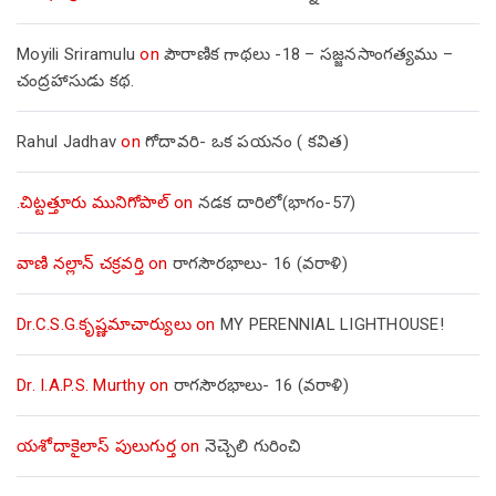
Moyili Sriramulu
on
పౌరాణిక గాథలు -18 – సజ్జనసాంగత్యము –
చంద్రహాసుడు కథ.
Rahul Jadhav
on
గోదావరి- ఒక పయనం ( కవిత)
.చిట్టత్తూరు మునిగోపాల్
on
నడక దారిలో(భాగం-57)
వాణి నల్లాన్ చక్రవర్తి
on
రాగసౌరభాలు- 16 (వరాళి)
Dr.C.S.G.కృష్ణమాచార్యులు
on
MY PERENNIAL LIGHTHOUSE!
Dr. I.A.P.S. Murthy
on
రాగసౌరభాలు- 16 (వరాళి)
యశోదాకైలాస్ పులుగుర్త
on
నెచ్చెలి గురించి