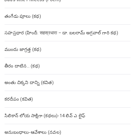
తంగేడు పూలు (క‌థ‌)
సహస్రధార (హిందీ: सहस्रधारा – డా. బలరామ్ అగ్రవాల్ గారి కథ)
ముందు జాగ్రత్త (క‌థ‌)
తీరం దాటిన… (క‌థ‌)
అంతు చిక్కని దాన్ని (కవిత)
కరదీపం (కవిత)
సిలికాన్ లోయ సాక్షిగా (కథలు)-14 లివ్ ఎ లైఫ్
అనుబంధాలు-ఆవేశాలు (నవల)