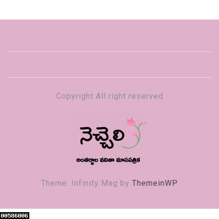
Copyright All right reserved
నెచ్చెలి
వనితా మాస పత్రిక
Theme: Infinity Mag by
ThemeinWP