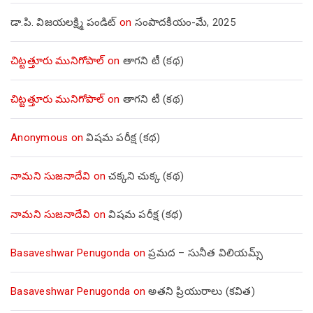
డా.పి. విజయలక్ష్మి పండిట్
on
సంపాదకీయం-మే, 2025
చిట్టత్తూరు మునిగోపాల్
on
తాగని టీ (కథ)
చిట్టత్తూరు మునిగోపాల్
on
తాగని టీ (కథ)
Anonymous
on
విషమ పరీక్ష (క‌థ‌)
నామని సుజనాదేవి
on
చక్కని చుక్క (కథ)
నామని సుజనాదేవి
on
విషమ పరీక్ష (క‌థ‌)
Basaveshwar Penugonda
on
ప్రమద – సునీత విలియమ్స్
Basaveshwar Penugonda
on
అతని ప్రియురాలు (కవిత)