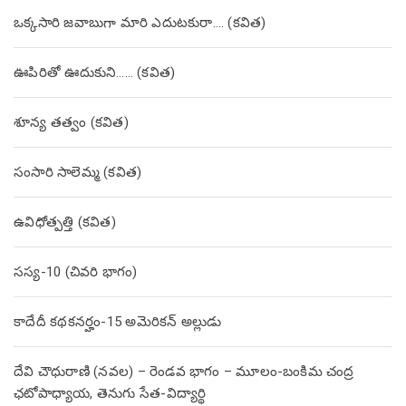
ఒక్కసారి జవాబుగా మారి ఎదుటకురా…. (కవిత)
ఊపిరితో ఊదుకుని…… (కవిత)
శూన్య తత్వం (కవిత)
సంసారి సాలెమ్మ (కవిత)
ఉవిధోత్పత్తి (కవిత)
సస్య-10 (చివరి భాగం)
కాదేదీ కథకనర్హం-15 అమెరికన్ అల్లుడు
దేవి చౌధురాణి (నవల) – రెండవ భాగం – మూలం-బంకిమ చంద్ర
ఛటోపాధ్యాయ, తెనుగు సేత-విద్యార్థి