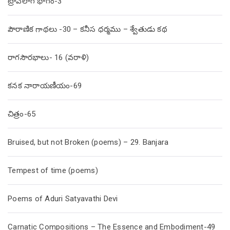
ట్రావెలాగ్ భాగం-3
పౌరాణిక గాథలు -30 – కనీస ధర్మము – శ్వేతుడు కథ
రాగసౌరభాలు- 16 (వరాళి)
కనక నారాయణీయం-69
చిత్రం-65
Bruised, but not Broken (poems) – 29. Banjara
Tempest of time (poems)
Poems of Aduri Satyavathi Devi
Carnatic Compositions – The Essence and Embodiment-49