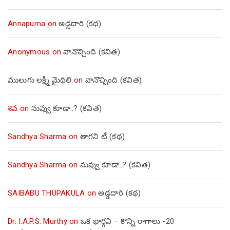
Annapurna
on
అడ్డదారి (కథ)
Anonymous
on
వానొచ్చింది (కవిత)
ములుగు లక్ష్మీ మైథిలి
on
వానొచ్చింది (కవిత)
శివ
on
నువ్వు కూడా..? (కవిత)
Sandhya Sharma
on
తాగని టీ (కథ)
Sandhya Sharma
on
నువ్వు కూడా..? (కవిత)
SAIBABU THUPAKULA
on
అడ్డదారి (కథ)
Dr. I.A.P.S. Murthy
on
ఒక భార్గవి – కొన్ని రాగాలు -20