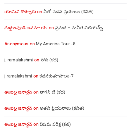
యామిని కోళ్ళూరు
on
నీతో పడవ ప్రయాణం (కవిత)
దుద్దుంపూడి అనసూ య.
on
ప్రమద – సునీత విలియమ్స్
Anonymous
on
My America Tour -8
j. ramalakshmi
on
సోది (కథ)
j ramalakshmi
on
కథనకుతూహలం-7
అంబల్ల జనార్దన్
on
తాగని టీ (కథ)
అంబల్ల జనార్దన్
on
అతని ప్రియురాలు (కవిత)
అంబల్ల జనార్దన్
on
విషమ పరీక్ష (క‌థ‌)