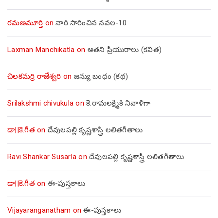
రమణమూర్తి
on
నారి సారించిన నవల-10
Laxman Manchikatla
on
అతని ప్రియురాలు (కవిత)
చిలకమర్రి రాజేశ్వరి
on
జన్యు బంధం (కథ)
Srilakshmi chivukula
on
కె.రామలక్ష్మికి నివాళిగా
డా||కె.గీత
on
దేవులపల్లి కృష్ణశాస్త్రి లలితగీతాలు
Ravi Shankar Susarla
on
దేవులపల్లి కృష్ణశాస్త్రి లలితగీతాలు
డా||కె.గీత
on
ఈ-పుస్తకాలు
Vijayaranganatham
on
ఈ-పుస్తకాలు