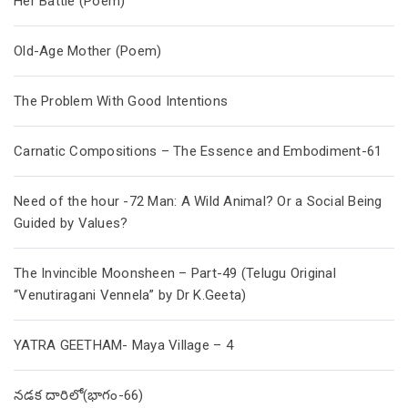
Her Battle (Poem)
Old-Age Mother (Poem)
The Problem With Good Intentions
Carnatic Compositions – The Essence and Embodiment-61
Need of the hour -72 Man: A Wild Animal? Or a Social Being
Guided by Values?
The Invincible Moonsheen – Part-49 (Telugu Original
“Venutiragani Vennela” by Dr K.Geeta)
YATRA GEETHAM- Maya Village – 4
నడక దారిలో(భాగం-66)