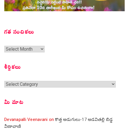
గత సంచికలు
గత
సంచికలు
శీర్షికలు
శీర్షికలు
మీ మాట
Devanapalli Veenavani
on
కొత్త అడుగులు-17 అడవితల్లి బిడ్డ
వీణావాణి