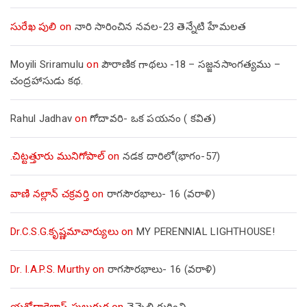
సురేఖ పులి
on
నారి సారించిన నవల-23 తెన్నేటి హేమలత
Moyili Sriramulu
on
పౌరాణిక గాథలు -18 – సజ్జనసాంగత్యము –
చంద్రహాసుడు కథ.
Rahul Jadhav
on
గోదావరి- ఒక పయనం ( కవిత)
.చిట్టత్తూరు మునిగోపాల్
on
నడక దారిలో(భాగం-57)
వాణి నల్లాన్ చక్రవర్తి
on
రాగసౌరభాలు- 16 (వరాళి)
Dr.C.S.G.కృష్ణమాచార్యులు
on
MY PERENNIAL LIGHTHOUSE!
Dr. I.A.P.S. Murthy
on
రాగసౌరభాలు- 16 (వరాళి)