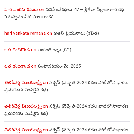
హరి వెంకట రమణ
on
వినిపించేకథలు-47 – శ్రీ శీలా వీర్రాజు గారి కథ
“యవ్వనం ఏటి పాలయింది”
hari venkata ramana
on
అతని ప్రియురాలు (కవిత)
లత కందికొండ
on
లంకంత ఇల్లు (కథ)
లత కందికొండ
on
సంపాదకీయం-మే, 2025
తెలికిచెర్ల విజయలక్ష్మి
on
సక్సెస్ (నెచ్చెలి-2024 కథల పోటీలో సాధారణ
ప్రచురణకు ఎంపికైన కథ)
తెలికిచెర్ల విజయలక్ష్మి
on
సక్సెస్ (నెచ్చెలి-2024 కథల పోటీలో సాధారణ
ప్రచురణకు ఎంపికైన కథ)
తెలికిచెర్ల విజయలక్ష్మి
on
సక్సెస్ (నెచ్చెలి-2024 కథల పోటీలో సాధారణ