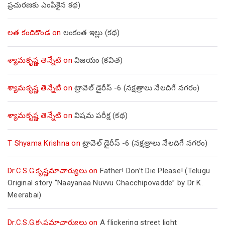
ప్రచురణకు ఎంపికైన కథ)
లత కందికొండ
on
లంకంత ఇల్లు (కథ)
శ్యామకృష్ణ తెన్నేటి
on
విజయం (కవిత)
శ్యామకృష్ణ తెన్నేటి
on
ట్రావెల్ డైరీస్ -6 (నక్షత్రాలు నేలదిగే నగరం)
శ్యామకృష్ణ తెన్నేటి
on
విషమ పరీక్ష (క‌థ‌)
T Shyama Krishna
on
ట్రావెల్ డైరీస్ -6 (నక్షత్రాలు నేలదిగే నగరం)
Dr.C.S.G.కృష్ణమాచార్యులు
on
Father! Don’t Die Please! (Telugu
Original story “Naayanaa Nuvvu Chacchipovadde” by Dr K.
Meerabai)
Dr.C.S.G.కృష్ణమాచార్యులు
on
A flickering street light