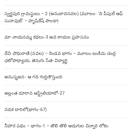
స్వర్ణపురి గ్రామస్థులు – 2 (అనువాదనవల) (మూలం- ‘ది పీపుల్ ఆఫ్
సునాపుట్’ – హృషికేష్ పాండా)
మా నాయనమ్మ కథలు-3 ఆవ కాయల ప్రహసనం
దేవి చౌధురాణి (నవల) – రెండవ భాగం – మూలం-బంకిమ చంద్ర
ఛటోపాధ్యాయ, తెనుగు సేత-విద్యార్థి
అనుసృజన- ఆ గది గుర్తుకొస్తుంది
అల్లంత దూరాన ఆస్ట్రేలియాలో-27
నడక దారిలో(భాగం-67)
నీహార పథం – భాగం-1 – తొలి తొలి అడుగుల చిన్నారి లోకం