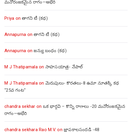
మనోరంజకమైన రాగం—అభేరి
Priya
on
తాగని టీ (కథ)
Annapurna
on
తాగని టీ (కథ)
Annapurna
on
జన్యు బంధం (కథ)
M J Thatipamala
on
సాహసయాత్ర- నేపాల్‌
M J Thatipamala
on
మెరుపులు- కొరతలు-8 ఉమా నూతక్కి కథ
“25వ గంట”
chandra sekhar
on
ఒక భార్గవి – కొన్ని రాగాలు -20 మనోరంజకమైన
రాగం—అభేరి
chandra sekhara Rao M.V.
on
జ్ఞాపకాలసందడి -48