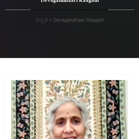
Devagandhaari Raagam
నెచ్చెలి
>
Devagandhaari Raagam