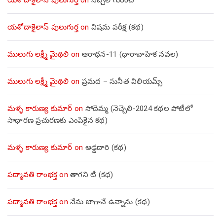
యశోదాకైలాస్ పులుగుర్త
on
నెచ్చెలి గురించి
యశోదాకైలాస్ పులుగుర్త
on
విషమ పరీక్ష (క‌థ‌)
ములుగు లక్ష్మీ మైథిలి
on
ఆరాధన-11 (ధారావాహిక నవల)
ములుగు లక్ష్మీ మైథిలి
on
ప్రమద – సునీత విలియమ్స్
మళ్ళ కారుణ్య కుమార్
on
సోదెమ్మ (నెచ్చెలి-2024 కథల పోటీలో
సాధారణ ప్రచురణకు ఎంపికైన కథ)
మళ్ళ కారుణ్య కుమార్
on
అడ్డదారి (కథ)
పద్మావతి రాంభక్త
on
తాగని టీ (కథ)
పద్మావతి రాంభక్త
on
నేను బాగానే ఉన్నాను (క‌థ‌)