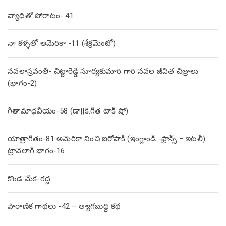
వ్యాధితో పోరాటం- 41
నా కళ్ళతో అమెరికా -11 (శేక్రమెంటో)
నవలాస్రవంతి- చిట్టారెడ్డి సూర్యకుమారి గారి నవల జీవిత చిత్రాలు
(భాగం-2)
గీతామాధవీయం-58 (డా||కె.గీత టాక్ షో)
యాత్రాగీతం-81 అమెరికా నించి ఐరోపాకి (ఇంగ్లాండ్ -ఫ్రాన్స్ – ఇటలీ)
ట్రావెలాగ్ భాగం-16
కొండ మేక-గద్ద
పౌరాణిక గాథలు -42 – త్యాగబుద్ధి కథ