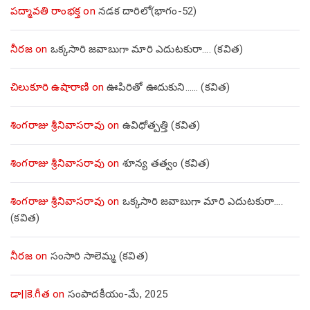
పద్మావతి రాంభక్త
on
నడక దారిలో(భాగం-52)
నీరజ
on
ఒక్కసారి జవాబుగా మారి ఎదుటకురా…. (కవిత)
చిలుకూరి ఉషారాణి
on
ఊపిరితో ఊదుకుని…… (కవిత)
శింగరాజు శ్రీనివాసరావు
on
ఉవిధోత్పత్తి (కవిత)
శింగరాజు శ్రీనివాసరావు
on
శూన్య తత్వం (కవిత)
శింగరాజు శ్రీనివాసరావు
on
ఒక్కసారి జవాబుగా మారి ఎదుటకురా….
(కవిత)
నీరజ
on
సంసారి సాలెమ్మ (కవిత)
డా||కె.గీత
on
సంపాదకీయం-మే, 2025