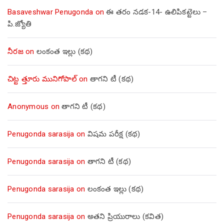
Basaveshwar Penugonda
on
ఈ తరం నడక-14- ఉలిపికట్టెలు –
పి.జ్యోతి
నీరజ
on
లంకంత ఇల్లు (కథ)
చిట్ట త్తూరు మునిగోపాల్
on
తాగని టీ (కథ)
Anonymous
on
తాగని టీ (కథ)
Penugonda sarasija
on
విషమ పరీక్ష (క‌థ‌)
Penugonda sarasija
on
తాగని టీ (కథ)
Penugonda sarasija
on
లంకంత ఇల్లు (కథ)
Penugonda sarasija
on
అతని ప్రియురాలు (కవిత)