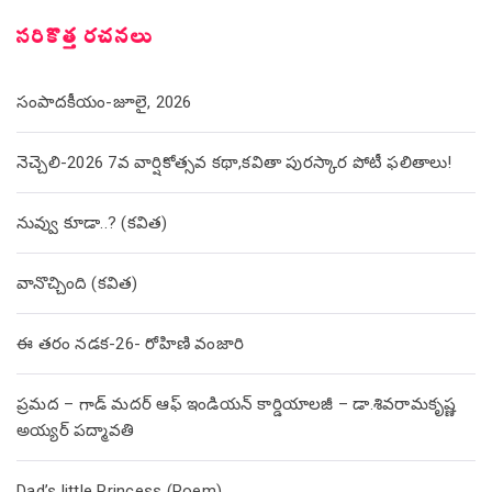
సరికొత్త రచనలు
సంపాదకీయం-జూలై, 2026
నెచ్చెలి-2026 7వ వార్షికోత్సవ కథా,కవితా పురస్కార పోటీ ఫలితాలు!
నువ్వు కూడా..? (కవిత)
వానొచ్చింది (కవిత)
ఈ తరం నడక-26- రోహిణి వంజారి
ప్రమద – గాడ్ మదర్ ఆఫ్ ఇండియన్ కార్డియాలజీ – డా.శివరామకృష్ణ
అయ్యర్ పద్మావతి
Dad’s little Princess (Poem)