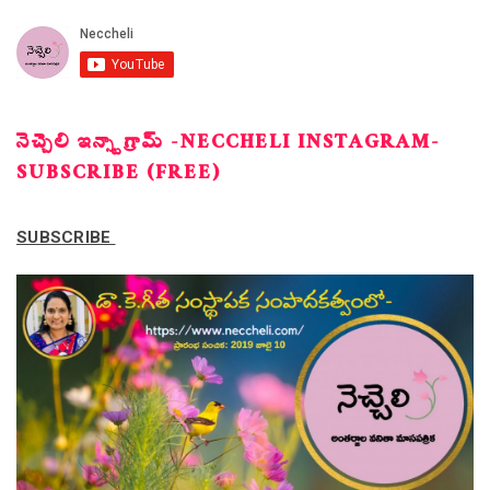
నెచ్చెలి ఇన్స్టాగ్రామ్ -NECCHELI INSTAGRAM-
SUBSCRIBE (FREE)
SUBSCRIBE