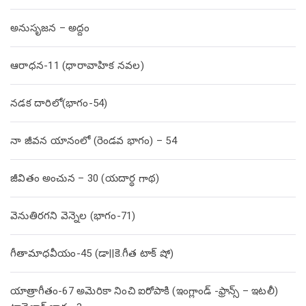
అనుసృజన – అద్దం
ఆరాధన-11 (ధారావాహిక నవల)
నడక దారిలో(భాగం-54)
నా జీవన యానంలో (రెండవ భాగం) – 54
జీవితం అంచున – 30 (యదార్థ గాథ)
వెనుతిరగని వెన్నెల (భాగం-71)
గీతామాధవీయం-45 (డా||కె.గీత టాక్ షో)
యాత్రాగీతం-67 అమెరికా నించి ఐరోపాకి (ఇంగ్లాండ్ -ఫ్రాన్స్ – ఇటలీ)