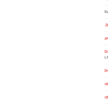
R
.చ
వా
Dr
L
Dr
యశ
యశ