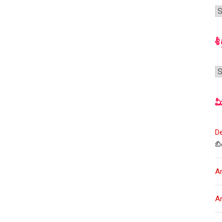
గ
స
శీ
శీర
మ
D
బి
A
A