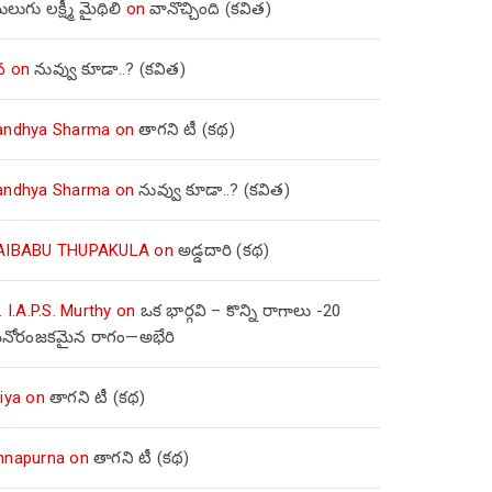
లుగు లక్ష్మీ మైథిలి
on
వానొచ్చింది (కవిత)
వ
on
నువ్వు కూడా..? (కవిత)
andhya Sharma
on
తాగని టీ (కథ)
andhya Sharma
on
నువ్వు కూడా..? (కవిత)
AIBABU THUPAKULA
on
అడ్డదారి (కథ)
. I.A.P.S. Murthy
on
ఒక భార్గవి – కొన్ని రాగాలు -20
నోరంజకమైన రాగం—అభేరి
iya
on
తాగని టీ (కథ)
nnapurna
on
తాగని టీ (కథ)