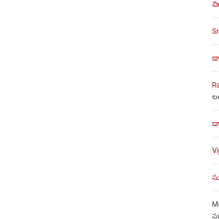
చి
Sr
డా
R
ల
డా
V
సు
Mo
స