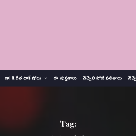
డా||కె.గీత టాక్ షోలు
ఈ-పుస్తకాలు
నెచ్చెలి పోటీ ఫలితాలు
నెచ్
Tag: