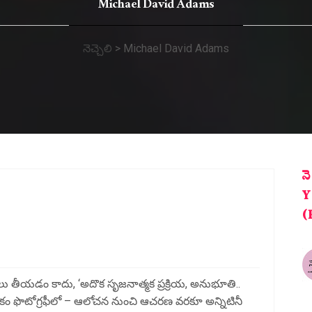
Michael David Adams
నెచ్చెలి
>
Michael David Adams
న
Y
(
ోలు తీయడం కాదు, ‘అదొక సృజనాత్మక ప్రక్రియ, అనుభూతి..
ఈ రకం ఫొటోగ్రఫీలో – ఆలోచన నుంచి ఆచరణ వరకూ అన్నిటినీ