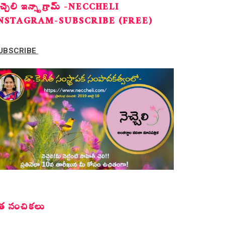
ెచ్చెలి ఇన్స్టాగ్రామ్ -NECCHELI
NSTAGRAM-SUBSCRIBE (FREE)
UBSCRIBE
త సంచికలు