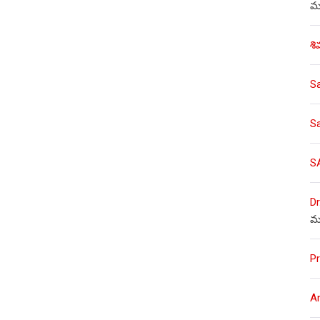
ము
శి
S
S
S
Dr
మ
Pr
A