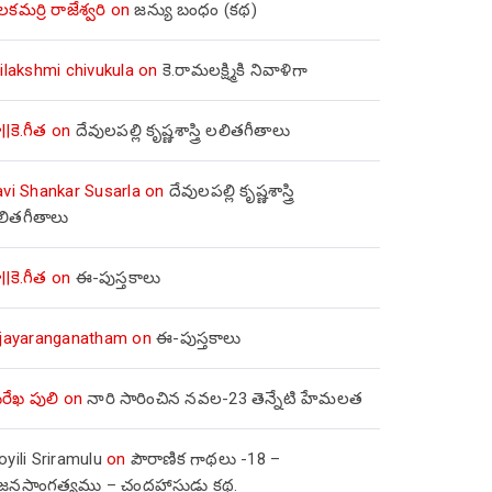
లకమర్రి రాజేశ్వరి
on
జన్యు బంధం (కథ)
ilakshmi chivukula
on
కె.రామలక్ష్మికి నివాళిగా
||కె.గీత
on
దేవులపల్లి కృష్ణశాస్త్రి లలితగీతాలు
avi Shankar Susarla
on
దేవులపల్లి కృష్ణశాస్త్రి
లితగీతాలు
||కె.గీత
on
ఈ-పుస్తకాలు
ijayaranganatham
on
ఈ-పుస్తకాలు
రేఖ పులి
on
నారి సారించిన నవల-23 తెన్నేటి హేమలత
yili Sriramulu
on
పౌరాణిక గాథలు -18 –
జ్జనసాంగత్యము – చంద్రహాసుడు కథ.