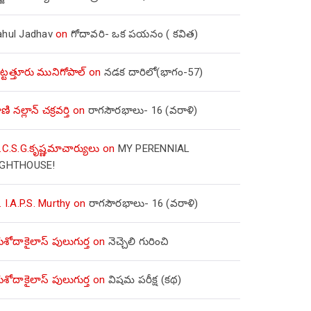
ahul Jadhav
on
గోదావరి- ఒక పయనం ( కవిత)
ిట్టత్తూరు మునిగోపాల్
on
నడక దారిలో(భాగం-57)
ణి నల్లాన్ చక్రవర్తి
on
రాగసౌరభాలు- 16 (వరాళి)
.C.S.G.కృష్ణమాచార్యులు
on
MY PERENNIAL
IGHTHOUSE!
. I.A.P.S. Murthy
on
రాగసౌరభాలు- 16 (వరాళి)
ోదాకైలాస్ పులుగుర్త
on
నెచ్చెలి గురించి
ోదాకైలాస్ పులుగుర్త
on
విషమ పరీక్ష (క‌థ‌)