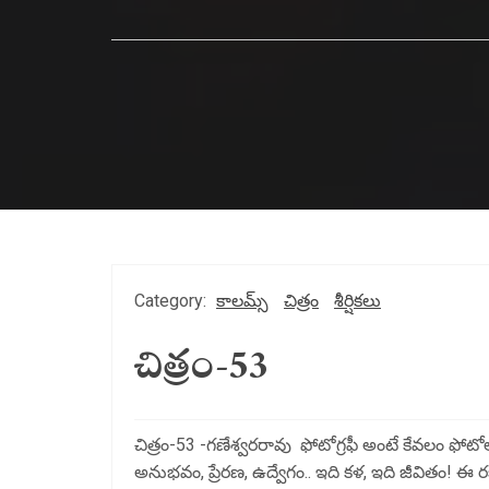
Category:
కాలమ్స్
చిత్రం
శీర్షికలు
చిత్రం-53
చిత్రం-53 -గణేశ్వరరావు ఫోటోగ్రఫీ అంటే కేవలం ఫోట
అనుభవం, ప్రేరణ, ఉద్వేగం.. ఇది కళ, ఇది జీవితం! 