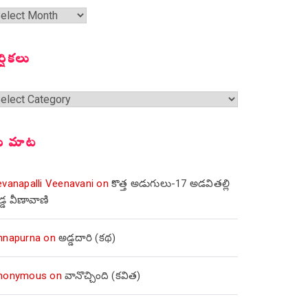
త
ంచికలు
ర్షికలు
్షికలు
ీ మాట
evanapalli Veenavani
on
కొత్త అడుగులు-17 అడవితల్లి
డ్డ వీణావాణి
nnapurna
on
అడ్డదారి (కథ)
nonymous
on
వానొచ్చింది (కవిత)