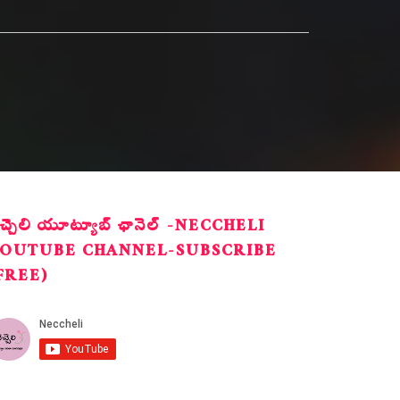
ెచ్చెలి యూట్యూబ్ ఛానెల్ -NECCHELI
OUTUBE CHANNEL-SUBSCRIBE
FREE)