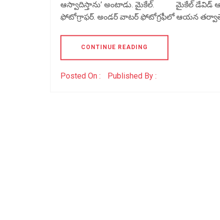
ఆస్వాదిస్తాను’ అంటాడు. మైకేల్. మైకేల్ డేవిడ్ ఆడ
ఫోటోగ్రాఫర్. అండర్ వాటర్ ఫోటోగ్రఫీలో ఆయన తర్వా
CONTINUE READING
Posted On :
Published By :