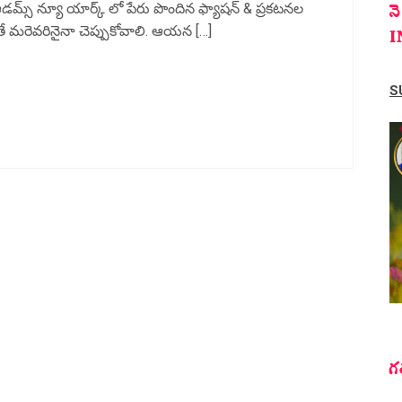
న
మ్స్ న్యూ యార్క్ లో పేరు పొందిన ఫ్యాషన్ & ప్రకటనల
తే మరెవరినైనా చెప్పుకోవాలి. ఆయన […]
I
S
గ