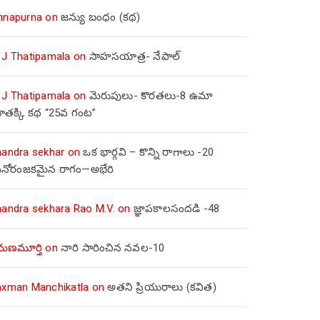
nnapurna
on
జన్యు బంధం (కథ)
 J Thatipamala
on
సాహసయాత్ర- నేపాల్‌
 J Thatipamala
on
మెరుపులు- కొరతలు-8 ఉమా
ూతక్కి కథ “25వ గంట”
handra sekhar
on
ఒక భార్గవి – కొన్ని రాగాలు -20
నోరంజకమైన రాగం—అభేరి
handra sekhara Rao M.V.
on
జ్ఞాపకాలసందడి -48
మణమూర్తి
on
నారి సారించిన నవల-10
axman Manchikatla
on
అతని ప్రియురాలు (కవిత)